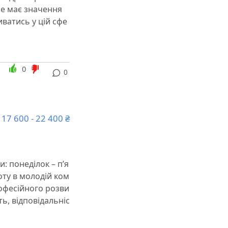
 не має значення
ватись у цій сфе
0
0
17 600 - 22 400 ₴
: понеділок – п’я
оту в молодій ком
рофесійного розви
ть, відповідальніс