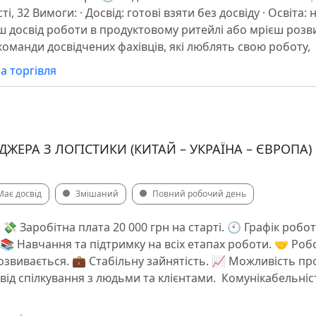
, 32 Вимоги: · Досвід: готові взяти без досвіду · Освіта:
ш досвід роботи в продуктовому ритейлі або мрієш розви
команди досвідчених фахівців, які люблять свою роботу,
а торгівля
ЕРА З ЛОГІСТИКИ (КИТАЙ – УКРАЇНА – ЄВРОПА)
Має досвід
Змішаний
Повний робочий день
 Заробітна плата 20 000 грн на старті. 🕙 Графік роботи
. 📚 Навчання та підтримку на всіх етапах роботи. 🤝 Роб
озвивається. 💼 Стабільну зайнятість. 📈 Можливість п
свід спілкування з людьми та клієнтами. ️ Комунікабельніс