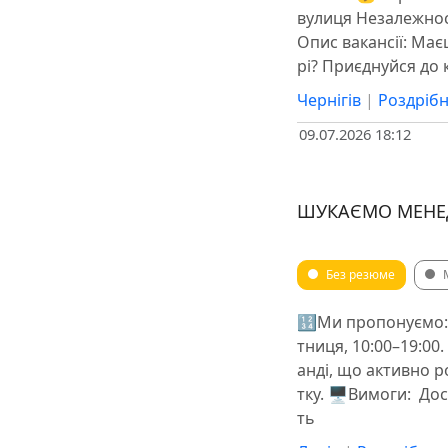
вулиця Незалежності
Опис вакансії: Має
рі? Приєднуйся до 
Чернігів
|
Роздрібн
09.07.2026 18:12
ШУКАЄМО МЕНЕДЖ
Без резюме
🔢Ми пропонуємо: 
тниця, 10:00–19:00
анді, що активно р
тку. 🖥Вимоги: ️ До
ть