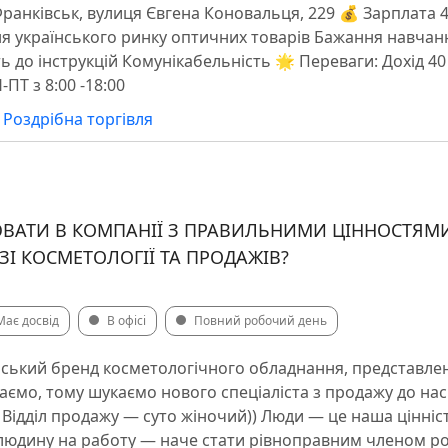
Франківськ, вулиця Євгена Коновальця, 229 💰 Зарплата 40
ня українського ринку оптичних товарів Бажання навчан
ь до інструкцій Комунікабельність 🌟 Переваги: Дохід 40
ПТ з 8:00 -18:00
|
Роздрібна торгівля
ВАТИ В КОМПАНІЇ З ПРАВИЛЬНИМИ ЦІННОСТЯМИ
ЗІ КОСМЕТОЛОГІЇ ТА ПРОДАЖІВ?
Має досвід
В офісі
Повний робочий день
ський бренд косметологічного обладнання, представлен
ємо, тому шукаємо нового спеціаліста з продажу до нас 
Відділ продажу — суто жіночий)) Люди — це наша цінніст
людину на работу — наче стати рівноправним членом род