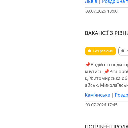
Львів
|
Роздрібна 
09.07.2026 18:00
ВАКАНСІЇ З РІЗ
Без резюме
📌Водій експедитор
кнутись 📌Різнороб
к, Житомирська об
айськ, Миколаївськ
Кам’янське
|
Роздр
09.07.2026 17:45
ПОТРІБЕН ПРОДА