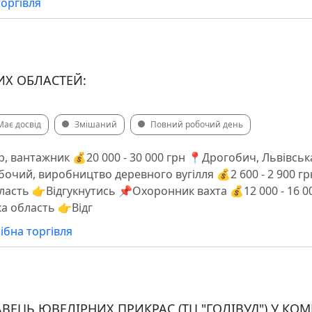
торгівля
НИХ ОБЛАСТЕЙ:
Має досвід
Змішаний
Повний робочий день
, вантажник 💰20 000 - 30 000 грн 📍Дрогобич, Львівськ
очий, виробництво деревного вугілля 💰2 600 - 2 900 г
ласть 👉Відгукнутись 📌Охоронник вахта 💰12 000 - 16 
а область 👉Відг
ібна торгівля
ВЕЦЬ ЮВЕЛІРНИХ ПРИКРАС (ТЦ "ГОЛІВУД") У КО