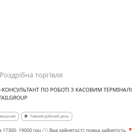
Роздрібна торгівля
-КОНСУЛЬТАНТ ПО РОБОТІ З КАСОВИМ ТЕРМІНАЛ
TAILGROUP
мішаний
Повний робочий день
 17300- 19000 грн 🕔 Вид зайнятості: повна зайнятість 