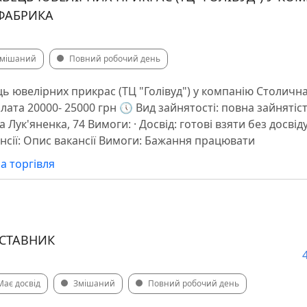
ФАБРИКА
мішаний
Повний робочий день
ь ювелірних прикрас (ТЦ "Голівуд") у компанію Столич
лата 20000- 25000 грн 🕔 Вид зайнятості: повна зайнятіс
 Лук'яненка, 74 Вимоги: · Досвід: готові взяти без досвіду 
нсії: Опис вакансії Вимоги: Бажання працювати
а торгівля
СТАВНИК
Має досвід
Змішаний
Повний робочий день