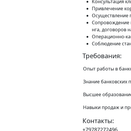
Консультация кл
Привлечение ко
Осуществление п
Сопровождение к
нга, договоров 
Операционно-кас
Соблюдение стан
Требования:
Опыт работы в банк
Знание банковских п
Высшее образовани
Навыки продаж и пр
Контакты:
+79787272496