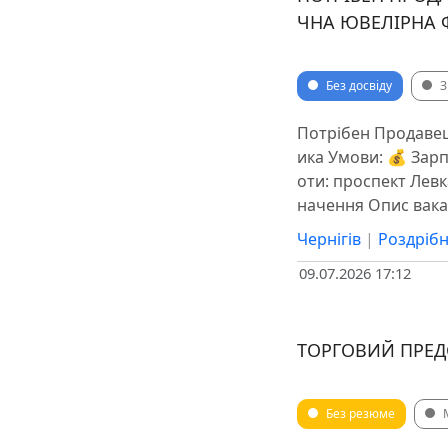
ЧНА ЮВЕЛІРНА 
Без досвіду
З
Потрібен Продавец
ика Умови: 💰 Зарп
оти: проспект Левка
начення Опис вака
Чернігів
|
Роздрібн
09.07.2026 17:12
ТОРГОВИЙ ПРЕД
Без резюме