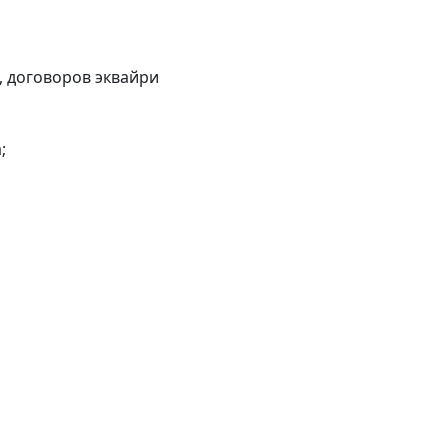
, договоров эквайри
;