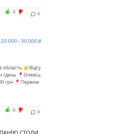
0
0
20 000 - 30 000 ₴
а область 👉Відгу
рн /день 📍Олевсь
000 грн 📍Первом
0
0
МПАНІЮ СТОЛИ