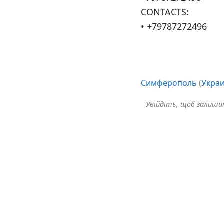
CONTACTS:
• +79787272496
Симферополь
(
Укра
Увійдіть, щоб залиш