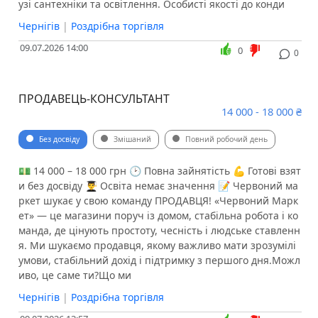
узі сантехніки та освітлення. Особисті якості до конди
Чернігів
|
Роздрібна торгівля
09.07.2026 14:00
0
0
ПРОДАВЕЦЬ-КОНСУЛЬТАНТ
14 000 - 18 000 ₴
Без досвіду
Змішаний
Повний робочий день
💵 14 000 – 18 000 грн 🕑 Повна зайнятість 💪 Готові взят
и без досвіду 👨‍🎓 Освіта немає значення 📝 Червоний ма
ркет шукає у свою команду ПРОДАВЦЯ! «Червоний Марк
ет» — це магазини поруч із домом, стабільна робота і ко
манда, де цінують простоту, чесність і людське ставленн
я. Ми шукаємо продавця, якому важливо мати зрозумілі
умови, стабільний дохід і підтримку з першого дня.Можл
иво, це саме ти?Що ми
Чернігів
|
Роздрібна торгівля