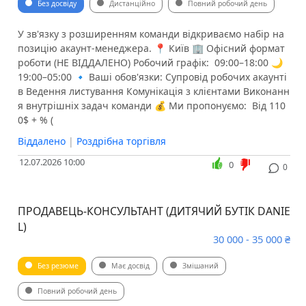
Без досвіду
Дистанційно
Повний робочий день
У зв'язку з розширенням команди відкриваємо набір на
позицію акаунт-менеджера. 📍 Київ 🏢 Офісний формат
роботи (НЕ ВІДДАЛЕНО) Робочий графік: ️ 09:00–18:00 🌙
19:00–05:00 🔹 Ваші обов'язки: Супровід робочих акаунті
в Ведення листування Комунікація з клієнтами Виконанн
я внутрішніх задач команди 💰 Ми пропонуємо: ️ Від 110
0$ + % (
Віддалено
|
Роздрібна торгівля
12.07.2026 10:00
0
0
ПРОДАВЕЦЬ-КОНСУЛЬТАНТ (ДИТЯЧИЙ БУТІК DANIE
L)
30 000 - 35 000 ₴
Без резюме
Має досвід
Змішаний
Повний робочий день