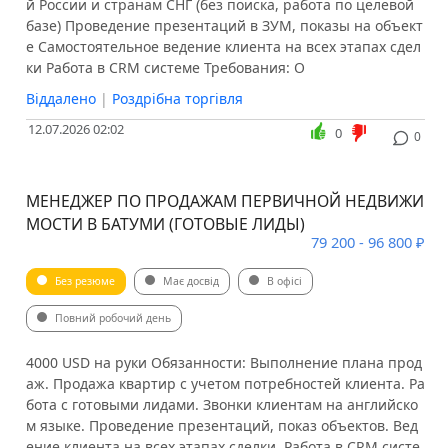
й России и странам СНГ (без поиска, работа по целевой
базе) Проведение презентаций в ЗУМ, показы на объект
е Самостоятельное ведение клиента на всех этапах сдел
ки Работа в CRM системе Требования: О
Віддалено
|
Роздрібна торгівля
12.07.2026 02:02
0
0
МЕНЕДЖЕР ПО ПРОДАЖАМ ПЕРВИЧНОЙ НЕДВИЖИ
МОСТИ В БАТУМИ (ГОТОВЫЕ ЛИДЫ)
79 200 - 96 800 ₽
Без резюме
Має досвід
В офісі
Повний робочий день
4000 USD на руки Обязанности: Выполнение плана прод
аж. Продажа квартир с учетом потребностей клиента. Ра
бота с готовыми лидами. Звонки клиентам на английско
м языке. Проведение презентаций, показ объектов. Вед
ение клиента на всех этапах сделки. Работа в CRM систе