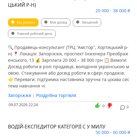
ЦЬКИЙ Р-Н)
20 000 - 38 000 ₴
Без резюме
Має досвід
Змішаний
Повний робочий день
🔍 Продавець-консультант (ТРЦ "Амстор", Хортицький р-
н) 📍 Локація: Запоріжжя, проспект Інженера Преображ
енського, 13 💰 Зарплата 20 000 – 38 000 грн 📋 Вимоги:
Досвід роботи в ролі продавця, володіння українською м
овою. Стажування або досвід роботи в сфері продажів.
🌟 Переваги: підтримка наставника зручна та цікава сис
тема навчання чі
Запоріжжя
|
Роздрібна торгівля
09.07.2026 22:24
0
0
ВОДІЙ-ЕКСПЕДИТОР КАТЕГОРІЇ С У МИЛУ
50 000 - 60 000 ₴