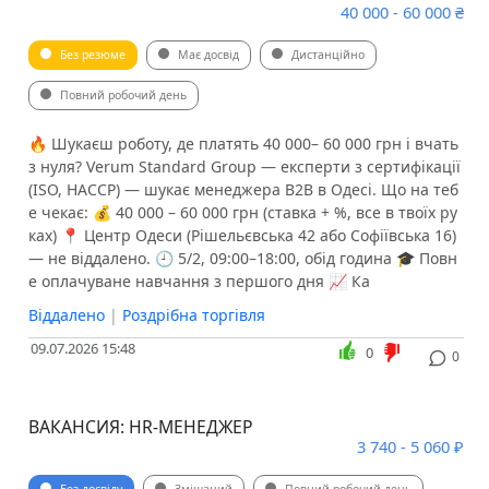
40 000 - 60 000 ₴
Без резюме
Має досвід
Дистанційно
Повний робочий день
🔥 Шукаєш роботу, де платять 40 000– 60 000 грн і вчать
з нуля? Verum Standard Group — експерти з сертифікації
(ISO, HACCP) — шукає менеджера B2B в Одесі. Що на теб
е чекає: 💰 40 000 – 60 000 грн (ставка + %, все в твоїх ру
ках) 📍 Центр Одеси (Рішельєвська 42 або Софіївська 16)
— не віддалено. 🕘 5/2, 09:00–18:00, обід година 🎓 Повн
е оплачуване навчання з першого дня 📈 Ка
Віддалено
|
Роздрібна торгівля
09.07.2026 15:48
0
0
ВАКАНСИЯ: HR-МЕНЕДЖЕР
3 740 - 5 060 ₽