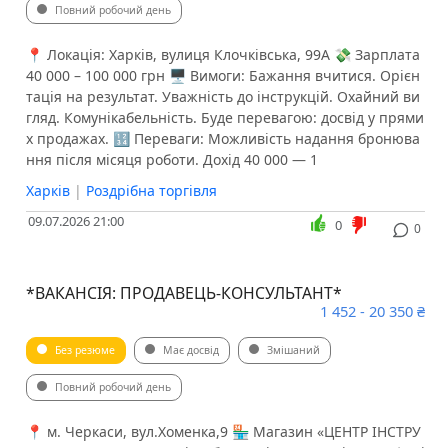
Повний робочий день
📍 Локація: Харків, вулиця Клочківська, 99А 💸 Зарплата
40 000 – 100 000 грн 🖥 Вимоги: Бажання вчитися. Орієн
тація на результат. Уважність до інструкцій. Охайний ви
гляд. Комунікабельність. Буде перевагою: досвід у прями
х продажах. 🔢 Переваги: Можливість надання бронюва
ння після місяця роботи. Дохід 40 000 — 1
Харків
|
Роздрібна торгівля
09.07.2026 21:00
0
0
*ВАКАНСІЯ: ПРОДАВЕЦЬ-КОНСУЛЬТАНТ*
1 452 - 20 350 ₴
Без резюме
Має досвід
Змішаний
Повний робочий день
📍 м. Черкаси, вул.Хоменка,9 🏪 Магазин «ЦЕНТР ІНСТРУ