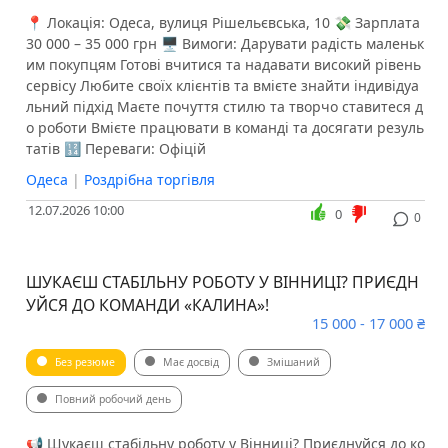
📍 Локація: Одеса, вулиця Рішельєвська, 10 💸 Зарплата
30 000 – 35 000 грн 🖥 Вимоги: Дарувати радість маленьк
им покупцям Готові вчитися та надавати високий рівень
сервісу Любите своїх клієнтів та вмієте знайти індивідуа
льний підхід Маєте почуття стилю та творчо ставитеся д
о роботи Вмієте працювати в команді та досягати резуль
татів 🔢 Переваги: Офіцій
Одеса
|
Роздрібна торгівля
12.07.2026 10:00
0
0
ШУКАЄШ СТАБІЛЬНУ РОБОТУ У ВІННИЦІ? ПРИЄДН
УЙСЯ ДО КОМАНДИ «КАЛИНА»!
15 000 - 17 000 ₴
Без резюме
Має досвід
Змішаний
Повний робочий день
📢 Шукаєш стабільну роботу у Вінниці? Приєднуйся до ко