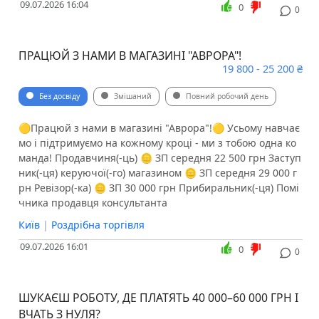
09.07.2026 16:04
0
0
ПРАЦЮЙ З НАМИ В МАГАЗИНІ "АВРОРА"!
19 800 - 25 200 ₴
Без досвіду
Змішаний
Повний робочий день
🟡Працюй з нами в магазині "Аврора"!🟡 Усьому навчає
мо і підтримуємо на кожному кроці - ми з тобою одна ко
манда! Продавчиня(-ць) 🪙 ЗП середня 22 500 грн Заступ
ник(-ця) керуючої(-го) магазином 🪙 ЗП середня 29 000 г
рн Ревізор(-ка) 🪙 ЗП 30 000 грн Прибиральник(-ця) Помі
чника продавця консультанта
Київ
|
Роздрібна торгівля
09.07.2026 16:01
0
0
ШУКАЄШ РОБОТУ, ДЕ ПЛАТЯТЬ 40 000–60 000 ГРН І
ВЧАТЬ З НУЛЯ?