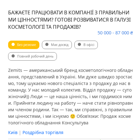
БАЖАЄТЕ ПРАЦЮВАТИ В КОМПАНІЇ З ПРАВИЛЬНИ
МИ ЦІННОСТЯМИ? ГОТОВІ РОЗВИВАТИСЯ В ГАЛУЗІ
КОСМЕТОЛОГІЇ ТА ПРОДАЖІВ?
50 000 - 87 000 ₴
Без резюме
Має досвід
В офісі
Повний робочий день
Zemits — американський бренд косметологічного обладн
ання, представлений в Україні. Ми дуже швидко зростає
мо, тому шукаємо нового спеціаліста з продажу до нас в
команду. У нас молодий колектив. Відділ продажу — суто
жіночий)) Люди — це наша цінність, і ми гордимося ним
и. Прийняти людину на работу — наче стати рівноправн
им членом родини. Так — так, ми справжні, з правильни
ми цінностями, і ми існуємо 🙂 ️Обов’язки: ️Продаж косме
тологічного обладнання ️Консультува
Київ
|
Роздрібна торгівля