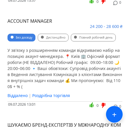
09.07.2026 13:57
0
0
ACCOUNT MANAGER
24 200 - 28 600 ₴
Без досвіду
Дистанційно
Повний робочий день
У зв'язку з розширенням команди відкриваємо набір на
позицію акаунт-менеджера. 📍 Київ 🏢 Офісний формат
роботи (НЕ ВІДДАЛЕНО) Робочий графік: ️ 09:00–18:00 🌙
20:00–06:00 🔹 Ваші обов'язки: Супровід робочих акаунті
в Ведення листування Комунікація з клієнтами Виконанн
я внутрішніх задач команди 💰 Ми пропонуємо: ️ Від 110
0$ + % (
Віддалено
|
Роздрібна торгівля
09.07.2026 13:01
0
0
+
ШУКАЄМО БРЕНД-ЕКСПЕРТІВ У МІЖНАРОДНУ КОМ