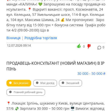
манди «КАЛИНА»! 💚 Запрошуємо на посаду продавця-ко
нсультанта. 📍 Відкриті вакансії: просп. Космонавтів, 24
вул. Келецька, 57 Хмельницьке шосе, 114-В вул. Келецьк
а, 104 вул. Максима Шимка, 24 💰 Ми пропонуємо: ️ Заро
бітну плату від 15 000 грн + бонусна система ️ Графік робо
ти 4/2 (09:00–20:00) Що в
Вінниця
|
Роздрібна торгівля
12.07.2026 09:14
0
0
ПРОДАВЕЦЬ-КОНСУЛЬТАНТ (НОВИЙ МАГАЗИН) В ІР
ПІНЬ
30 000 - 50 000 ₴
Без резюме
Має досвід
Змішаний
Повний робочий день
📍 Локація: Ірпінь, шукаємо у Києві, вулиця Центральна,
57/6 💸 Зарплата 30 000 – 50 000 грн 🖥 Вимоги: відповід