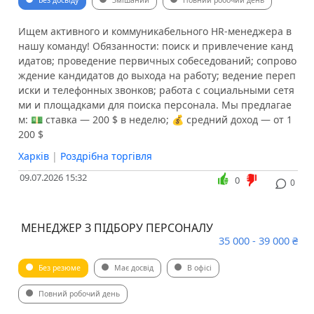
Без досвіду
Змішаний
Повний робочий день
Ищем активного и коммуникабельного HR-менеджера в
нашу команду! Обязанности: поиск и привлечение канд
идатов; проведение первичных собеседований; сопрово
ждение кандидатов до выхода на работу; ведение переп
иски и телефонных звонков; работа с социальными сетя
ми и площадками для поиска персонала. Мы предлагае
м: 💵 ставка — 200 $ в неделю; 💰 средний доход — от 1
200 $
Харків
|
Роздрібна торгівля
09.07.2026 15:32
0
0
️ МЕНЕДЖЕР З ПІДБОРУ ПЕРСОНАЛУ
35 000 - 39 000 ₴
Без резюме
Має досвід
В офісі
Повний робочий день