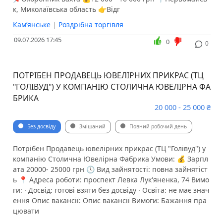
к, Миколаївська область 👉Відг
Кам’янське
|
Роздрібна торгівля
09.07.2026 17:45
0
0
ПОТРІБЕН ПРОДАВЕЦЬ ЮВЕЛІРНИХ ПРИКРАС (ТЦ
"ГОЛІВУД") У КОМПАНІЮ СТОЛИЧНА ЮВЕЛІРНА ФА
БРИКА
20 000 - 25 000 ₴
Без досвіду
Змішаний
Повний робочий день
Потрібен Продавець ювелірних прикрас (ТЦ "Голівуд") у
компанію Столична Ювелірна Фабрика Умови: 💰 Зарпл
ата 20000- 25000 грн 🕔 Вид зайнятості: повна зайнятіст
ь 📍 Адреса роботи: проспект Левка Лук'яненка, 74 Вимо
ги: · Досвід: готові взяти без досвіду · Освіта: не має знач
ення Опис вакансії: Опис вакансії Вимоги: Бажання пра
цювати