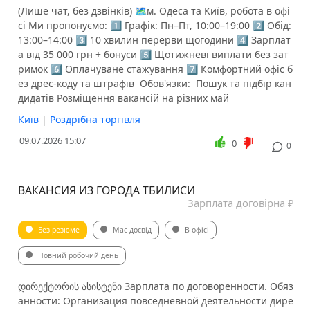
(Лише чат, без дзвінків) 🗺м. Одеса та Київ, робота в офі
сі Ми пропонуємо: 1️⃣ Графік: Пн–Пт, 10:00–19:00 2️⃣ Обід:
13:00–14:00 3️⃣ 10 хвилин перерви щогодини 4️⃣ Зарплат
а від 35 000 грн + бонуси 5️⃣ Щотижневі виплати без зат
римок 6️⃣ Оплачуване стажування 7️⃣ Комфортний офіс б
ез дрес-коду та штрафів ️ Обов'язки: ️ Пошук та підбір кан
дидатів Розміщення вакансій на різних май
Київ
|
Роздрібна торгівля
09.07.2026 15:07
0
0
ВАКАНСИЯ ИЗ ГОРОДА ТБИЛИСИ
Зарплата договірна ₽
Без резюме
Має досвід
В офісі
Повний робочий день
დირექტორის ასისტენი Зарплата по договоренности. Обяз
анности: Организация повседневной деятельности дире