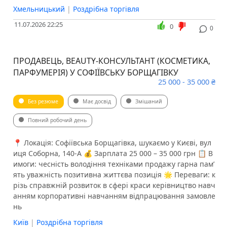
Хмельницький
|
Роздрібна торгівля
11.07.2026 22:25
0
0
ПРОДАВЕЦЬ, BEAUTY-КОНСУЛЬТАНТ (КОСМЕТИКА,
ПАРФУМЕРІЯ) У СОФІЇВСЬКУ БОРЩАГІВКУ
25 000 - 35 000 ₴
Без резюме
Має досвід
Змішаний
Повний робочий день
📍 Локація: Софіївська Борщагівка, шукаємо у Києві, вул
иця Соборна, 140-A 💰 Зарплата 25 000 – 35 000 грн 📋 В
имоги: чесність володіння техніками продажу гарна памʼ
ять уважність позитивна життєва позиція 🌟 Переваги: к
різь справжній розвиток в сфері краси керівництво навч
анням корпоративні навчанням відпрацювання замовле
нь
Київ
|
Роздрібна торгівля