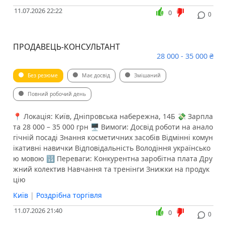
11.07.2026 22:22
0
0
ПРОДАВЕЦЬ-КОНСУЛЬТАНТ
28 000 - 35 000 ₴
Без резюме
Має досвід
Змішаний
Повний робочий день
📍 Локація: Київ, Дніпровська набережна, 14Б 💸 Зарпла
та 28 000 – 35 000 грн 🖥 Вимоги: Досвід роботи на анало
гічній посаді Знання косметичних засобів Відмінні комун
ікативні навички Відповідальність Володіння українсько
ю мовою 🔢 Переваги: Конкурентна заробітна плата Дру
жний колектив Навчання та тренінги Знижки на продук
цію
Київ
|
Роздрібна торгівля
11.07.2026 21:40
0
0