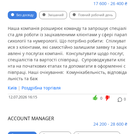
17 600 - 26 400 ₴
Без досвіду
Змішаний
Повний робочий день
Наша компанія розширює команду та запрошує спеціалі
ста для роботи із зацікавленими клієнтами у сфері парап
сихології та нумерології. Що потрібно робити: ️ Спілкуват
ися з клієнтами, які самостійно залишили заявку та зацік
авлені у послугах компанії. ️ Консультувати щодо послуг,
спеціалістів та вартості співпраці. ️ Супроводжувати кліє
нта на початкових етапах та допомагати в оформленні с
півпраці. Наші очікування: ️ Комунікабельність, відповіда
льність та баж
Київ
|
Роздрібна торгівля
12.07.2026 16:15
0
0
ACCOUNT MANAGER
24 200 - 28 600 ₴