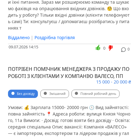
и їхні питання. Зараз ми розширюємо команду та шукає
мо фахівця на опрацювання вхідних дзвінків. 🧐 Що вхо
дить у роботу? Тільки вхідні дзвінки (клієнти телефонуют
ь самі) Ти: консультуєш / допомагаєш розібратись у пита
ннях т
Віддалено
|
Роздрібна торгівля
09.07.2026 14:15
0
0
ПОТРІБЕН ПОМІЧНИК МЕНЕДЖЕРА З ПРОДАЖУ ПО
РОБОТІ З КЛІЄНТАМИ У КОМПАНІЮ ВАЛЕСО, ПП
15 000 - 20 000 ₴
Без досвіду
Змішаний
Повний робочий день
Умови: 💰 Зарплата 15000- 20000 грн 🕔 Вид зайнятості:
повна зайнятість 📍 Адреса роботи: вулиця Князя Чорно
го, 11а Вимоги: · Досвід: готові взяти без досвіду · Освіта:
середня спеціальна Опис вакансії: Компанія «ВАЛЕСО»
— є імпортером, експортером та лідером продажів у гал