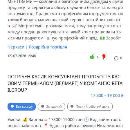
МЕНТІВ» Ми — компанія з багаторічним досвідом у сфері
продажу та сервісного обслуговування бензо- та електро
інструментів. Працюємо з професійним інструментом сві
тових брендів, маємо власний сервіс і постійних клієнті
в. 📈 Ми ростемо і розвиваємося, тому запрошуємо в ко
манду продавця-консультанта, який хоче працювати з я
кісним продуктом і цінує професійний підхід. 💵 Заробіт
Черкаси
|
Роздрібна торгівля
09.07.2026 19:40
0
0
ПОТРІБЕН КАСИР-КОНСУЛЬТАНТ ПО РОБОТІ З КАС
ОВИМ ТЕРМІНАЛОМ (ВЕЛМАРТ) У КОМПАНІЮ RETA
ILGROUP
17 300 - 19 000 ₴
Без досвіду
Змішаний
Повний робочий день
Умови: 💰 Зарплата 17300- 19000 грн 🕔 Вид зайнятості:
повна зайнятість 📍 Адреса роботи: вулиця Незалежност