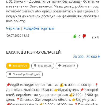
і, 32 Вимоги: · Досвід: готові взяти без досвіду · Освіта: не
має значення Опис вакансії: Маєш досвід роботи в прод
уктовому ритейлі або мрієш розвиватись у цій сфері? Пр
иєднуйся до команди досвідчених фахівців, які люблять с
вою роботу,
Чернігів
|
Роздрібна торгівля
09.07.2026 18:12
0
0
ВАКАНСІЇ З РІЗНИХ ОБЛАСТЕЙ:
20 000 - 30 000 ₴
Без резюме
Має досвід
Змішаний
Повний робочий день
📌Водій експедитор, вантажник 💰20 000 - 30 000 грн 📍
Дрогобич, Львівська область 👉Відгукнутись 📌Різнороб
очий, виробництво деревного вугілля 💰2 600 - 2 900 грн
/день 📍Олевськ, Житомирська область 👉Відгукнутись
📌Охоронник вахта 💰12 000 - 16 000 грн 📍Первомайсь