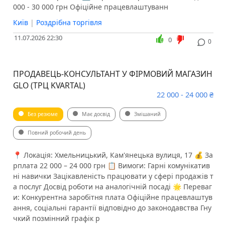
000 - 30 000 грн Офіційне працевлаштуванн
Київ
|
Роздрібна торгівля
11.07.2026 22:30
0
0
ПРОДАВЕЦЬ-КОНСУЛЬТАНТ У ФІРМОВИЙ МАГАЗИН
GLO (ТРЦ KVARTAL)
22 000 - 24 000 ₴
Без резюме
Має досвід
Змішаний
Повний робочий день
📍 Локація: Хмельницький, Кам'янецька вулиця, 17 💰 За
рплата 22 000 – 24 000 грн 📋 Вимоги: Гарні комунікатив
ні навички Зацікавленість працювати у сфері продажів т
а послуг Досвід роботи на аналогічній посаді 🌟 Переваг
и: Конкурентна заробітня плата Офіційне працевлаштув
ання, соціальні гарантії відповідно до законодавства Гну
чкий позмінний графік р