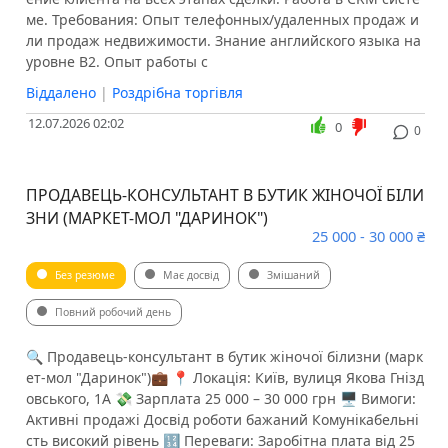
ме. Требования: Опыт телефонных/удаленных продаж и
ли продаж недвижимости. Знание английского языка на
уровне B2. Опыт работы с
Віддалено
|
Роздрібна торгівля
12.07.2026 02:02
0
0
ПРОДАВЕЦЬ-КОНСУЛЬТАНТ В БУТИК ЖІНОЧОЇ БІЛИ
ЗНИ (МАРКЕТ-МОЛ "ДАРИНОК")
25 000 - 30 000 ₴
Без резюме
Має досвід
Змішаний
Повний робочий день
🔍 Продавець-консультант в бутик жіночої білизни (марк
ет-мол "Даринок")💼 📍 Локація: Київ, вулиця Якова Гнізд
овського, 1А 💸 Зарплата 25 000 – 30 000 грн 🖥 Вимоги:
Активні продажі Досвід роботи бажаний Комунікабельні
сть високий рівень 🔢 Переваги: Заробітна плата від 25