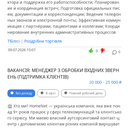
ктора и поддержка его работоспособности; Планирован
ие и координация встреч; Подготовка официальных пис
ем, документации и корреспонденции; Ведение телефон
ных звонков и электронной почты; Эффективная коммун
икация с партнёрами, пациентами и коллегами; Коорди
нирование внутренних административных процессов
Тбілісі
|
Роздрібна торгівля
09.07.2026 15:07
0
0
ВАКАНСІЯ: МЕНЕДЖЕР З ОБРОБКИ ВХІДНИХ ЗВЕРН
ЕНЬ (ПІДТРИМКА КЛІЄНТІВ)
20 000 - 25 000 ₴
Без досвіду
В офісі
Повний робочий день
🏢 Хто ми? HomeNet — українська компанія, яка вже пон
ад 9+ років працює у сфері телекомунікацій та клієнтсько
го сервісу. Ми маємо власний аутсорсинговий контакт-ц
ентр і допомагаємо клієнтам різних компаній вирішуват