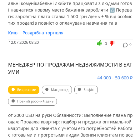
альні комунікабельні любите працювати з людьми готов
і навчатися новому маєте бажання заробляти 🔢 Перева
ги: заробітна плата ставка 1 500 грн /день + % від особис
тих продажів повністю оплачуване навчання та а
Київ
|
Роздрібна торгівля
12.07.2026 08:20
0
0
МЕНЕДЖЕР ПО ПРОДАЖАМ НЕДВИЖИМОСТИ В БАТ
УМИ
44 000 - 50 600 ₽
Без резюме
Має досвід
В офісі
Повний робочий день
от 2000 USD на руки Обязанности: Выполнение плана пр
одаж Продажа квартир: подбор и продажа оптимальной
квартиры для клиента с учетом его потребностей Работа
с готовыми и прогретыми лидам Звонки клиентам по все