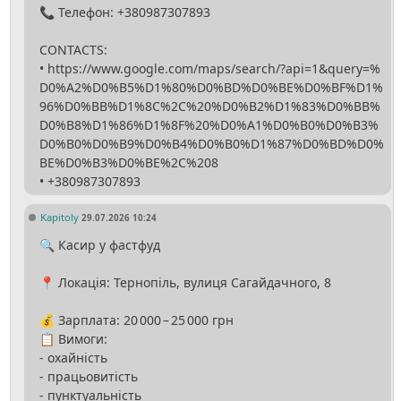
📞 Телефон: +380987307893
CONTACTS:
• https://www.google.com/maps/search/?api=1&query=%
D0%A2%D0%B5%D1%80%D0%BD%D0%BE%D0%BF%D1%
96%D0%BB%D1%8C%2C%20%D0%B2%D1%83%D0%BB%
D0%B8%D1%86%D1%8F%20%D0%A1%D0%B0%D0%B3%
D0%B0%D0%B9%D0%B4%D0%B0%D1%87%D0%BD%D0%
BE%D0%B3%D0%BE%2C%208
Kapitoly
29.07.2026 10:24
🔍 Касир у фастфуд
📍 Локація: Тернопіль, вулиця Сагайдачного, 8
💰 Зарплата: 20 000 – 25 000 грн
📋 Вимоги:
- охайність
- працьовитість
- пунктуальність