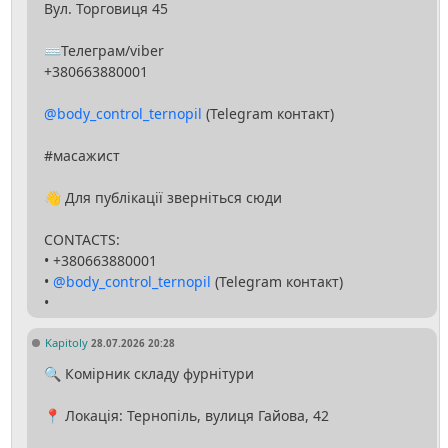
Вул. Торговиця 45
⌨️Телеграм/viber
+380663880001
@body_control_ternopil
(Telegram контакт)
#масажист
👋 Для публікації зверніться сюди
CONTACTS:
• +380663880001
•
@body_control_ternopil
(Telegram контакт)
Kapitoly
28.07.2026 20:28
🔍 Комірник складу фурнітури
📍 Локація: Тернопіль, вулиця Гайова, 42