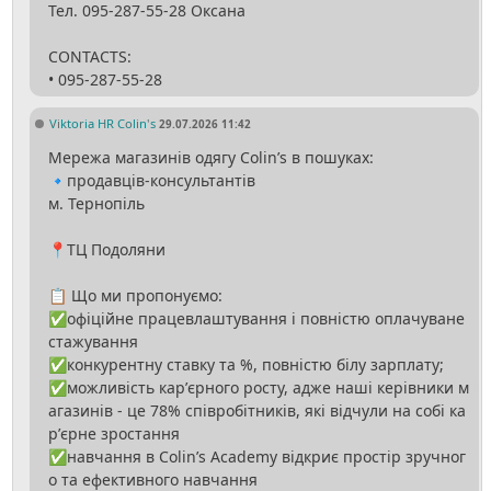
Тел. 095-287-55-28 Оксана
CONTACTS:
Viktoria HR Colin's
29.07.2026 11:42
Мережа магазинів одягу Colin’s в пошуках:
🔹продавців-консультантів
м. Тернопіль
📍ТЦ Подоляни
📋 Що ми пропонуємо:
✅офіційне працевлаштування і повністю оплачуване
стажування
✅конкурентну ставку та %, повністю білу зарплату;
✅можливість карʼєрного росту, адже наші керівники м
агазинів - це 78% співробітників, які відчули на собі ка
рʼєрне зростання
✅навчання в Colin’s Academy відкриє простір зручног
о та ефективного навчання