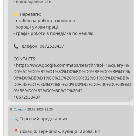
- відповідальність
🌟 Переваги:
- стабільна робота в компанії
- хороші умови праці
- графік роботи з понеділка по неділю
📞 Телефон: 0672533437
CONTACTS:
• https://www.google.com/maps/search/?api=1&query=%
D0%A2%D0%B5%D1%80%D0%BD%D0%BE%D0%BF%D1%
96%D0%BB%D1%8C%2C%20%D0%B2%D1%83%D0%BB%
D0%B8%D1%86%D1%8F%20%D0%93%D0%B0%D0%B9%D
0%BE%D0%B2%D0%B0%2C%2042
Олексій
28.07.2026 22:25
🔍 Торговий представник
📍 Локація: Тернопіль, вулиця Гайова, 64