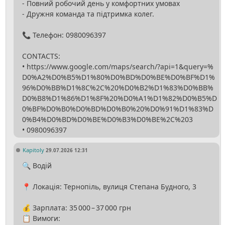
- Повний робочий день у комфортних умовах
- Дружня команда та підтримка колег.
📞 Телефон: 0980096397
CONTACTS:
• https://www.google.com/maps/search/?api=1&query=%
D0%A2%D0%B5%D1%80%D0%BD%D0%BE%D0%BF%D1%
96%D0%BB%D1%8C%2C%20%D0%B2%D1%83%D0%BB%
D0%B8%D1%86%D1%8F%20%D0%A1%D1%82%D0%B5%D
0%BF%D0%B0%D0%BD%D0%B0%20%D0%91%D1%83%D
0%B4%D0%BD%D0%BE%D0%B3%D0%BE%2C%203
Kapitoly
29.07.2026 12:31
🔍 Водій
📍 Локація: Тернопіль, вулиця Степана Будного, 3
💰 Зарплата: 35 000 – 37 000 грн
📋 Вимоги: