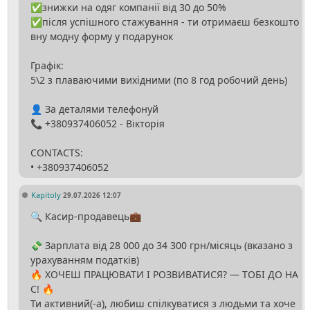
✅знижки на одяг компанії від 30 до 50%
✅після успішного стажування - ти отримаєш безкошто
вну модну форму у подарунок
Графік:
5\2 з плаваючими вихідними (по 8 год робочий день)
👤 За деталями телефонуй
📞 +380937406052 - Вікторія
CONTACTS:
Kapitoly
29.07.2026 12:07
🔍 Касир-продавець💼
💸 Зарплата від 28 000 до 34 300 грн/місяць (вказано з
урахуванням податків)
🔥 ХОЧЕШ ПРАЦЮВАТИ І РОЗВИВАТИСЯ? — ТОБІ ДО НА
С! 🔥
Ти активний(-а), любиш спілкуватися з людьми та хоче