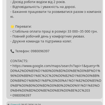
- Досвід роботи водієм від 2 років.
- Відповідальність і уважність на дорозі.
- Бажання працювати та розвиватися разом з компаніє
ю.
🌟 Переваги:
- Стабільна оплата праці в розмірі 33 000−35 000 грн.
- Повний робочий день у комфортних умовах.
- Дружня команда та підтримка колег.
📞 Телефон: 0980096397
CONTACTS:
• https://www.google.com/maps/search/?api=1&query=%
D0%A2%D0%B5%D1%80%D0%BD%D0%BE%D0%BF%D1%
96%D0%BB%D1%8C%2C%20%D0%B2%D1%83%D0%BB%
D0%B8%D1%86%D1%8F%20%D0%A1%D1%82%D0%B5%D
0%BF%D0%B0%D0%BD%D0%B0%20%D0%91%D1%83%D
0%B4%D0%BD%D0%BE%D0%B3%D0%BE%2C%203
Олексій
29.07.2026 14:24