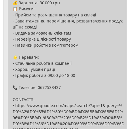
💰 Зарплата: 30 000 грн
📋 Вимоги:
- Прийом та розміщення товару на складі
- Завантаження, переміщення, розвантаження продук
ції на складі
- Видача замовлень клієнтам
- Перевірка цілісності товару
- Навички роботи з комп'ютером
🌟 Переваги:
- Стабільна робота в компанії
- Хороші умови праці
- Графік роботи з 09:00 до 18:00
📞 Телефон: 0672533437
CONTACTS:
• https://www.google.com/maps/search/?api=1&query=%
D0%A2%D0%B5%D1%80%D0%BD%D0%BE%D0%BF%D1%
96%D0%BB%D1%8C%2C%20%D0%B2%D1%83%D0%BB%
D0%B8%D1%86%D1%8F%20%D0%93%D0%B0%D0%B9%D