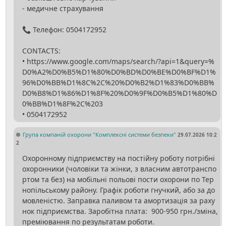
- медичне страхування
📞 Телефон: 0504172952
CONTACTS:
• https://www.google.com/maps/search/?api=1&query=%
D0%A2%D0%B5%D1%80%D0%BD%D0%BE%D0%BF%D1%
96%D0%BB%D1%8C%2C%20%D0%B2%D1%83%D0%BB%
D0%B8%D1%86%D1%8F%20%D0%9F%D0%B5%D1%80%D
0%BB%D1%8F%2C%203
Група компаній охорони "Комплексні системи безпеки"
29.07.2026 10:2
2
Охоронному підприємству на постійну роботу потрібні
охоронники (чоловіки та жінки, з власним автотранспо
ртом та без) на мобільні польові пости охорони по Тер
нопільському району. Графік роботи гнучкий, або за до
мовленістю. Заправка паливом та амортизація за раху
нок підприємства. Заробітна плата: 900-950 грн./зміна,
преміювання по результатам роботи.