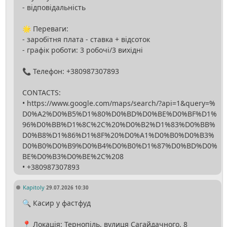
- відповідальність
🌟 Переваги:
- заробітня плата - ставка + відсоток
- графік роботи: 3 робочі/3 вихідні
📞 Телефон: +380987307893
CONTACTS:
• https://www.google.com/maps/search/?api=1&query=%
D0%A2%D0%B5%D1%80%D0%BD%D0%BE%D0%BF%D1%
96%D0%BB%D1%8C%2C%20%D0%B2%D1%83%D0%BB%
D0%B8%D1%86%D1%8F%20%D0%A1%D0%B0%D0%B3%
D0%B0%D0%B9%D0%B4%D0%B0%D1%87%D0%BD%D0%
BE%D0%B3%D0%BE%2C%208
Kapitoly
29.07.2026 10:30
🔍 Касир у фастфуд
📍 Локація: Тернопіль, вулиця Сагайдачного, 8