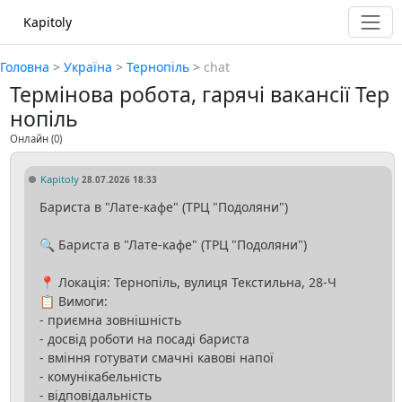
Kapitoly
Головна
>
Україна
>
Тернопіль
>
chat
Термінова робота, гарячі вакансії Тер
нопіль
Онлайн
(0)
Kapitoly
28.07.2026 18:33
Бариста в "Лате-кафе" (ТРЦ "Подоляни")
🔍 Бариста в "Лате-кафе" (ТРЦ "Подоляни")
📍 Локація: Тернопіль, вулиця Текстильна, 28-Ч
📋 Вимоги:
- приємна зовнішність
- досвід роботи на посаді бариста
- вміння готувати смачні кавові напої
- комунікабельність
- відповідальність