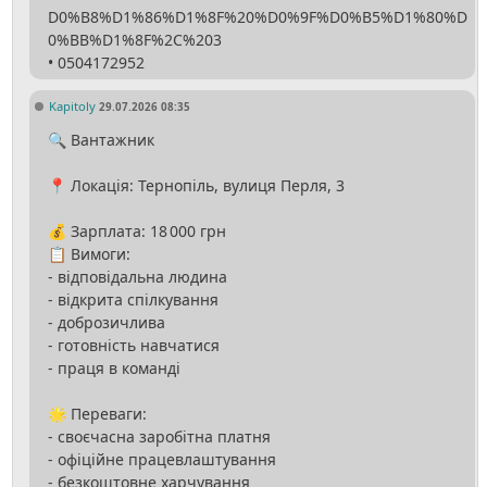
D0%B8%D1%86%D1%8F%20%D0%9F%D0%B5%D1%80%D
0%BB%D1%8F%2C%203
Kapitoly
29.07.2026 08:35
🔍 Вантажник
📍 Локація: Тернопіль, вулиця Перля, 3
💰 Зарплата: 18 000 грн
📋 Вимоги:
- відповідальна людина
- відкрита спілкування
- доброзичлива
- готовність навчатися
- праця в команді
🌟 Переваги:
- своєчасна заробітна платня
- офіційне працевлаштування
- безкоштовне харчування