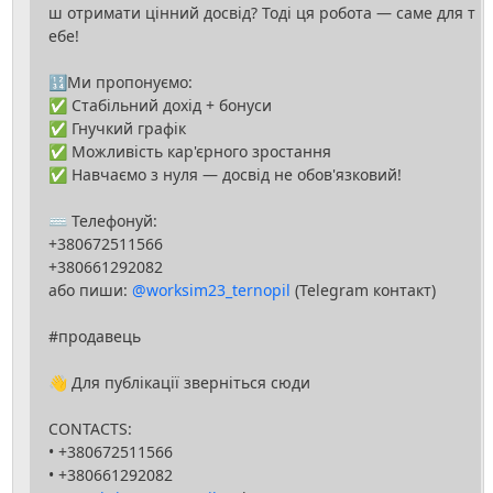
ш отримати цінний досвід? Тоді ця робота — саме для т
ебе!
🔢Ми пропонуємо:
✅ Стабільний дохід + бонуси
✅ Гнучкий графік
✅ Можливість кар'єрного зростання
✅ Навчаємо з нуля — досвід не обов'язковий!
⌨️ Телефонуй:
+380672511566
+380661292082
або пиши:
@worksim23_ternopil
(Telegram контакт)
#продавець
👋 Для публікації зверніться сюди
CONTACTS:
• +380672511566
• +380661292082