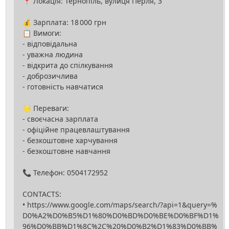
📍 Локація: Тернопіль, вулиця Перля, 3
💰 Зарплата: 18 000 грн
📋 Вимоги:
- відповідальна
- уважна людина
- відкрита до спілкування
- доброзичлива
- готовність навчатися
🌟 Переваги:
- своєчасна зарплата
- офіційне працевлаштування
- безкоштовне харчування
- безкоштовне навчання
📞 Телефон: 0504172952
CONTACTS:
• https://www.google.com/maps/search/?api=1&query=%
D0%A2%D0%B5%D1%80%D0%BD%D0%BE%D0%BF%D1%
96%D0%BB%D1%8C%2C%20%D0%B2%D1%83%D0%BB%