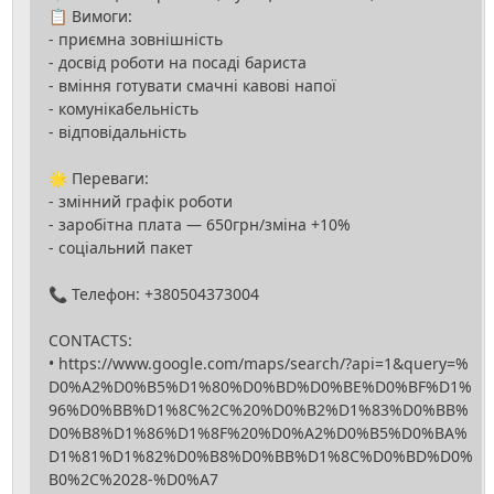
📋 Вимоги:
- приємна зовнішність
- досвід роботи на посаді бариста
- вміння готувати смачні кавові напої
- комунікабельність
- відповідальність
🌟 Переваги:
- змінний графік роботи
- заробітна плата — 650грн/зміна +10%
- соціальний пакет
📞 Телефон: +380504373004
CONTACTS:
• https://www.google.com/maps/search/?api=1&query=%
D0%A2%D0%B5%D1%80%D0%BD%D0%BE%D0%BF%D1%
96%D0%BB%D1%8C%2C%20%D0%B2%D1%83%D0%BB%
D0%B8%D1%86%D1%8F%20%D0%A2%D0%B5%D0%BA%
D1%81%D1%82%D0%B8%D0%BB%D1%8C%D0%BD%D0%
B0%2C%2028-%D0%A7