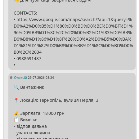
CONTACTS:
• https://www.google.com/maps/search/?api=1&query=%
D0%A2%D0%B5%D1%80%D0%BD%D0%BE%D0%BF%D1%
96%D0%BB%D1%8C%2C%20%D0%B2%D1%83%D0%BB%
D0%B8%D1%86%D1%8F%20%D0%A2%D0%B5%D0%BA%
D1%81%D1%82%D0%B8%D0%BB%D1%8C%D0%BD%D0%
B0%2C%2034
• 0988691487
Олексій
29.07.2026 08:24
🔍 Вантажник
📍 Локація: Тернопіль, вулиця Перля, 3
💰 Зарплата: 18 000 грн
📋 Вимоги:
- відповідальна
- уважна людина