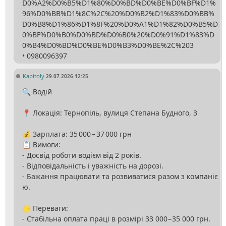
D0%A2%D0%B5%D1%80%D0%BD%D0%BE%D0%BF%D1%
96%D0%BB%D1%8C%2C%20%D0%B2%D1%83%D0%BB%
D0%B8%D1%86%D1%8F%20%D0%A1%D1%82%D0%B5%D
0%BF%D0%B0%D0%BD%D0%B0%20%D0%91%D1%83%D
0%B4%D0%BD%D0%BE%D0%B3%D0%BE%2C%203
Kapitoly
29.07.2026 12:25
🔍 Водій
📍 Локація: Тернопіль, вулиця Степана Будного, 3
💰 Зарплата: 35 000 – 37 000 грн
📋 Вимоги:
- Досвід роботи водієм від 2 років.
- Відповідальність і уважність на дорозі.
- Бажання працювати та розвиватися разом з компаніє
ю.
🌟 Переваги:
- Стабільна оплата праці в розмірі 33 000−35 000 грн.