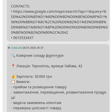
CONTACTS:
• https://www.google.com/maps/search/?api=1&query=%
D0%A2%D0%B5%D1%80%D0%BD%D0%BE%D0%BF%D1%
96%D0%BB%D1%8C%2C%20%D0%B2%D1%83%D0%BB%
D0%B8%D1%86%D1%8F%20%D0%93%D0%B0%D0%B9%D
0%BE%D0%B2%D0%B0%2C%2042
Олексій
28.07.2026 20:37
🔍 Комірник складу фурнітури
📍 Локація: Тернопіль, вулиця Гайова, 42
💰 Зарплата: 30 000 грн
📋 Вимоги:
- прийом та розміщення товару
- завантаження, переміщення, розвантаження продук
ції
- видача замовлень клієнтам
- перевірка цілісності товару