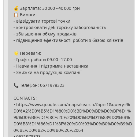
💰 Зарплата: 30 000 – 40 000 грн
📋 Вимоги:
- відвідувати торгові точки
- контролювати дебіторську заборгованість
- збільшення об'єму продажів
- підвищення ефективності роботи з базою клієнтів
🌟 Переваги:
- Графік роботи 09:00−17:00
- Навчання і підтримка наставника
- Знижки на продукцію компанії
📞 Телефон: 0671978323
CONTACTS:
• https://www.google.com/maps/search/?api=1&query=%
D0%A2%D0%B5%D1%80%D0%BD%D0%BE%D0%BF%D1%
96%D0%BB%D1%8C%2C%20%D0%B2%D1%83%D0%BB%
D0%B8%D1%86%D1%8F%20%D0%93%D0%B0%D0%B9%D
0%BE%D0%B2%D0%B0%2C%2064