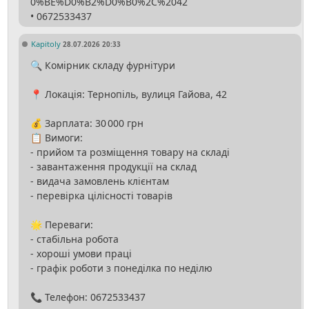
0%BE%D0%B2%D0%B0%2C%2042
Kapitoly
28.07.2026 20:33
🔍 Комірник складу фурнітури
📍 Локація: Тернопіль, вулиця Гайова, 42
💰 Зарплата: 30 000 грн
📋 Вимоги:
- прийом та розміщення товару на складі
- завантаження продукції на склад
- видача замовлень клієнтам
- перевірка цілісності товарів
🌟 Переваги:
- стабільна робота
- хороші умови праці
- графік роботи з понеділка по неділю
📞 Телефон: 0672533437