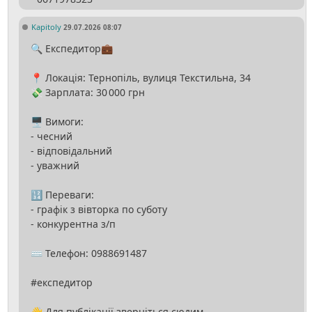
Kapitoly
29.07.2026 08:07
🔍 Експедитор💼
📍 Локація: Тернопіль, вулиця Текстильна, 34
💸 Зарплата: 30 000 грн
🖥 Вимоги:
- чесний
- відповідальний
- уважний
🔢 Переваги:
- графік з вівторка по суботу
- конкурентна з/п
⌨️ Телефон: 0988691487
#експедитор
👋 Для публікації зверніться сюдим