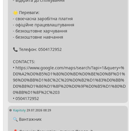
- відкрита до спілкування
🌟 Переваги:
- своєчасна заробітна платня
- офіційне працевлаштування
- безкоштовне харчування
- безкоштовне навчання
📞 Телефон: 0504172952
CONTACTS:
• https://www.google.com/maps/search/?api=1&query=%
D0%A2%D0%B5%D1%80%D0%BD%D0%BE%D0%BF%D1%
96%D0%BB%D1%8C%2C%20%D0%B2%D1%83%D0%BB%
D0%B8%D1%86%D1%8F%20%D0%9F%D0%B5%D1%80%D
0%BB%D1%8F%2C%203
Kapitoly
29.07.2026 08:29
🔍 Вантажник