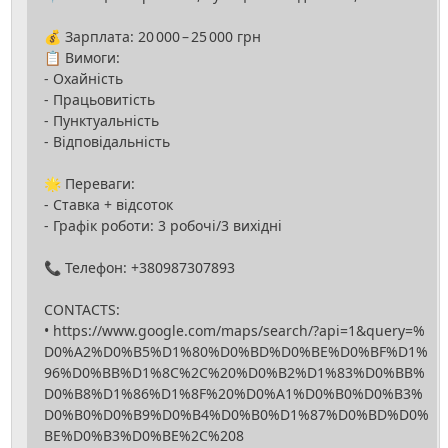
💰 Зарплата: 20 000 – 25 000 грн
📋 Вимоги:
- Охайність
- Працьовитість
- Пунктуальність
- Відповідальність
🌟 Переваги:
- Ставка + відсоток
- Графік роботи: 3 робочі/3 вихідні
📞 Телефон: +380987307893
CONTACTS:
• https://www.google.com/maps/search/?api=1&query=%
D0%A2%D0%B5%D1%80%D0%BD%D0%BE%D0%BF%D1%
96%D0%BB%D1%8C%2C%20%D0%B2%D1%83%D0%BB%
D0%B8%D1%86%D1%8F%20%D0%A1%D0%B0%D0%B3%
D0%B0%D0%B9%D0%B4%D0%B0%D1%87%D0%BD%D0%
BE%D0%B3%D0%BE%2C%208