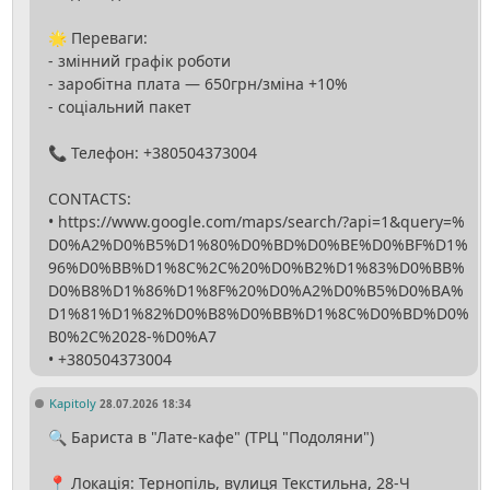
🌟 Переваги:
- змінний графік роботи
- заробітна плата — 650грн/зміна +10%
- соціальний пакет
📞 Телефон: +380504373004
CONTACTS:
• https://www.google.com/maps/search/?api=1&query=%
D0%A2%D0%B5%D1%80%D0%BD%D0%BE%D0%BF%D1%
96%D0%BB%D1%8C%2C%20%D0%B2%D1%83%D0%BB%
D0%B8%D1%86%D1%8F%20%D0%A2%D0%B5%D0%BA%
D1%81%D1%82%D0%B8%D0%BB%D1%8C%D0%BD%D0%
B0%2C%2028-%D0%A7
Kapitoly
28.07.2026 18:34
🔍 Бариста в "Лате-кафе" (ТРЦ "Подоляни")
📍 Локація: Тернопіль, вулиця Текстильна, 28-Ч