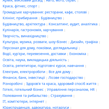
Армія, війсковий досвід
Авто, мото, сервіс
Краса, фітнес, спорт
Громадське харчування: ресторани, кафе, столові
Клінінг, прибирання
Будівництво
Будівництво, архітектура
Консалтинг, аудит, аналітика
Кулінарія, гастрономія, харчування
Творчість, винахідництво
Культура, музика, розваги, шоу-бізнес
Дизайн, графіка
Персонал для дому, покоївки, доглядальниці
Водії, кур'єри, перевезення, доставки
Економіка
Освіта, наука, викладацька діяльність
Освіта, репетитори, підготовчі курси, навчання
Електрик, електророботи
Все для дому
Фінанси, банк, інвестиції
Лісове господарство
Різноробочі
Здоров'я та краса, здоровий спосіб життя
Готелі, готельний бізнес
Управління персоналом, HR
Полювання та рибальство
Страхування
IT, комп'ютери, інтернет
Юриспруденція, адвокатура, нотаріуси