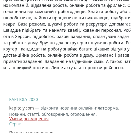
их компаній. Віддалена робота, онлайн робота та фриланс. О
голошення від компаній і роботодавців. Знайти роботу або с
півробітників, найняти працівників чи виконавців, підібрати
кадри. База резюме, шукачі роботи та рекрутери допомагає
швидше підібрати та найняти кваліфікований персонал. Роб
ота в Херсон, підробіток, разові завдання, оплачувані задачі
та робота з дому. Зручно для рекрутерів і шукачів роботи. Ре
крутер і кандидат на роботу знайде багато цікавих відгуків у:
дистанційна робота, онлайн робота з дому, фриланс і разові
приватні завдання. Завдання на будь-який смак. А також чат
и та швидкий постинг. Лише актуальні пропозиції Херсон.
KAPITOLY 2020
kapitoly.com
— відкрита новинна онлайн-платформа.
Новини, статті, обговорення, оголошення.
Умови розміщення
Сервіс
Правила розміщення