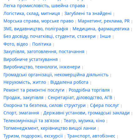
Легка промисловість, швейна справа
Логістика, склад, митниця
Загублені та знайдені
Морська справа, морське право
Маркетинг, реклама, PR
ЗМІ, видавництво, поліграфія
Медицина, фармацевтика
Без досвіду, початківці, студенти, стажери
Інше
Фото, відео
Політика
Закупівля, заготовлення, постачання
Виробниче устаткування
Виробництво, технологи, інженери
Громадські організації, некомерційна діяльність
Нерухомість, житло
Віддалена робота
Ремонт та ремонтні послуги
Роздрібна торгівля
Продаж, закупівля
Секретаріат, діловодство, АГВ
Охорона та безпека, силові структури
Сфера послуг
Спорт, змагання
Державні установи, громадські заклади
Телекомунікації та зв'язок
Театр, музика, кіно
Топменеджмент, керівництво вищої ланки
Туризм, подорожі, екскурсії
Транспорт, автобізнес