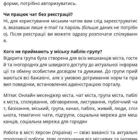
форми, потрібно авторизуватись.
Чи працює чат без реєстрації?
Ні, для користування міським чатом вам слід зареєструватис
я, вказавши лише e-mail та пароль (більше даних не потрібн
о). Після реєстрації ви можете одразу розпочати спілкуванн
я.
Кого не приймають у міську паблік-групу?
Відкрита група була створена для всіх мешканців міста, госте
й та іногородніх для швидкого доступу до актуальної інформа
ції та обміну особистим досвідом та думками. До групи прий
маються всі бажаючі, але з умовою дотримання норм та пра
вил поведінки, встановлених адміністрацією порталу.
Мітки: Онлайн месенджер міста, чат міста, група міста, паблі
к міста, спілкування, обговорення, листування, публічний ча
т, базікання, міський, група, канал, паблік, живий, люди, спіл
ьнота, тематичні чати, підгрупи, соціальна мережа для меш
канців, соціальна мережа для городян
Робота в місті Херсон (Україна) — свіжі вакансії та актуальні
пропозиції роботи. Нові оголошення від місцевих та іноземн