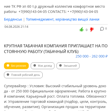
ние ТК РФ зп 60 т.р дружный коллектив комфортное место
Готелі, готельний бізнес
Управління персоналом, HR
работы ️ +7(990)143-04-05 CONTACTS: • +7(990)143-04-05
Полювання та рибальство
Страхування
Бердянськ
|
Топменеджмент, керівництво вищої ланки
IT, комп'ютери, інтернет
04.08.2026 21:14
0
Юриспруденція, адвокатура, нотаріуси
0
Легка промисловість, швейна справа
Логістика, склад, митниця
Загублені та знайдені
КРУПНАЯ ТАБАЧНАЯ КОМПАНИЯ ПРИГЛАШАЕТ НА ПО
СТОЯННУЮ РАБОТУ (ТАБАЧНЫЙ КЛУБ)
Морська справа, морське право
Маркетинг, реклама, PR
250 000 - 262 000 ₽
ЗМІ, видавництво, поліграфія
Медицина, фармацевтика
Без резюме
Має досвід
Змішаний
Без досвіду, початківці, студенти, стажери
Інше
Повний робочий день
Фото, відео
Політика
Закупівля, заготовлення, постачання
Супервайзер : Условия: Высокий стабильный уровень дохо
да - от 250 000 Официальное оформление; Работа в крупно
Виробниче устаткування
й компании; Карьерный рост. Оплата топлива. Обязанност
Виробництво, технологи, інженери
и: Управление торговой командой (подбор, цели, контроль,
обучение, развитие); Организация продаж на территории
Громадські організації, некомерційна діяльність