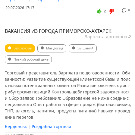
20.07.2026 17:17
0
0
ВАКАНСИЯ ИЗ ГОРОДА ПРИМОРСКО-АХТАРСК
Зарплата договірна ₽
Без резюме
Має досвід
Змішаний
Повний робочий день
Торговый представитель Зарплата по договоренности. Обя
занности: Развитие существующей клиентской базы и поис
к новых потенциальных клиентов Развитие ключевых дист
рибуторских позиций Контроль дебиторской задолженност
и Сбор заявок Требования: Образование не ниже средне-с
пециального Опыт работы в сфере продаж (бытовая химия,
ТНП, алкоголь, напитки, продукты питания) Навыки провед
ение перегов
Бердянськ
|
Роздрібна торгівля