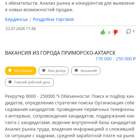
х обязательств. Анализ рынка и конкурентов для выявлени
я новых возможностей продаж.
Бердянськ
|
Роздрібна торгівля
22.07.2026 11:38
0
0
ВАКАНСИЯ ИЗ ГОРОДА ПРИМОРСКО-АХТАРСК
176 000 - 250 000 ₽
Без резюме
Має досвід
Змішаний
Повний робочий день
Рекрутер 8000 - 250000 ֏ Обязанности: Поиск и подбор кан
дидатов, определение стратегии поиска Организация собе
седования кандидатов: проведение первичных телефонны
х интервью, сопровождение кандидатов, поддержание кон
такта с кандидатами, ведение внутренней базы кандидатов
Анализ рынка труда, владение информацией о сложившей
ся ситуации с кадрами, средней заработной плате на рынк