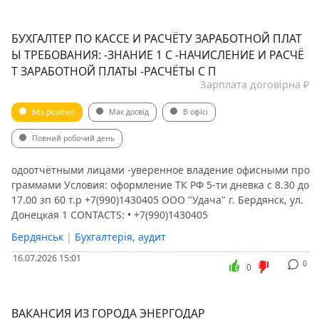
БУХГАЛТЕР ПО КАССЕ И РАСЧЁТУ ЗАРАБОТНОЙ ПЛАТ
Ы ТРЕБОВАНИЯ: -ЗНАНИЕ 1 С -НАЧИСЛЕНИЕ И РАСЧЁ
Т ЗАРАБОТНОЙ ПЛАТЫ -РАСЧЁТЫ С П
Зарплата договірна ₽
Без резюме
Має досвід
В офісі
Повний робочий день
одоотчётными лицами -уверенное владение офисными про
граммами Условия: оформление ТК РФ 5-ти дневка с 8.30 до
17.00 зп 60 т.р +7(990)1430405 ООО "Удача" г. Бердянск, ул.
Донецкая 1 CONTACTS: • +7(990)1430405
Бердянськ
|
Бухгалтерія, аудит
16.07.2026 15:01
0
0
ВАКАНСИЯ ИЗ ГОРОДА ЭНЕРГОДАР