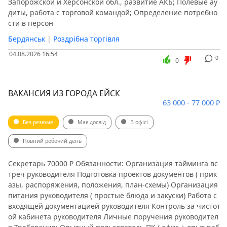
Запорожской и Херсонской обл., развитие АКБ; Полевые ау
Нерухомість, житло
Віддалена робота
диты, работа с торговой командой; Определение потребно
Ремонт та ремонтні послуги
Роздрібна торгівля
сти в персон
Продаж, закупівля
Секретаріат, діловодство, АГВ
Бердянськ
|
Роздрібна торгівля
Охорона та безпека, силові структури
Сфера послуг
04.08.2026 16:54
0
0
Спорт, змагання
Державні установи, громадські заклади
Телекомунікації та зв'язок
Театр, музика, кіно
ВАКАНСИЯ ИЗ ГОРОДА ЕЙСК
Топменеджмент, керівництво вищої ланки
63 000 - 77 000 ₽
Туризм, подорожі, екскурсії
Транспорт, автобізнес
Без резюме
Має досвід
В офісі
Робочі спеціальності, виробництво
Писемність, переклад
Повний робочий день
Секретарь 70000 ₽ Обязанности: Организация тайминга вс
треч руководителя Подготовка проектов документов ( прик
азы, распоряжения, положения, план-схемы) Организация
питания руководителя ( простые блюда и закуски) Работа с
входящей документацией руководителя Контроль за чистот
ой кабинета руководителя Личные поручения руководител