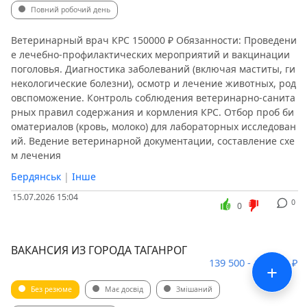
Повний робочий день
Ветеринарный врач КРС 150000 ₽ Обязанности: Проведени
е лечебно-профилактических мероприятий и вакцинации
поголовья. Диагностика заболеваний (включая маститы, ги
некологические болезни), осмотр и лечение животных, род
овспоможение. Контроль соблюдения ветеринарно-санита
рных правил содержания и кормления КРС. Отбор проб би
оматериалов (кровь, молоко) для лабораторных исследован
ий. Ведение ветеринарной документации, составление схе
м лечения
Бердянськ
|
Інше
15.07.2026 15:04
0
0
ВАКАНСИЯ ИЗ ГОРОДА ТАГАНРОГ
139 500 - 160 500 ₽
+
Без резюме
Має досвід
Змішаний