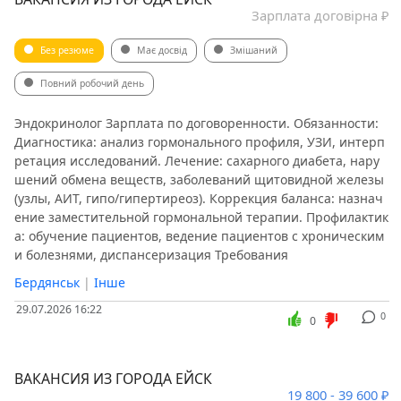
Зарплата договірна ₽
Без резюме
Має досвід
Змішаний
Повний робочий день
Эндокринолог Зарплата по договоренности. Обязанности:
Диагностика: анализ гормонального профиля, УЗИ, интерп
ретация исследований. Лечение: сахарного диабета, нару
шений обмена веществ, заболеваний щитовидной железы
(узлы, АИТ, гипо/гипертиреоз). Коррекция баланса: назнач
ение заместительной гормональной терапии. Профилактик
а: обучение пациентов, ведение пациентов с хроническим
и болезнями, диспансеризация Требования
Бердянськ
|
Інше
29.07.2026 16:22
0
0
ВАКАНСИЯ ИЗ ГОРОДА ЕЙСК
19 800 - 39 600 ₽