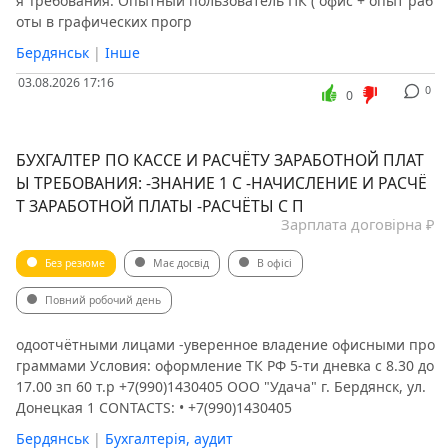
я Требования: Опытный пользователь ПК ( офис + опыт раб
оты в графических прогр
Бердянськ
|
Інше
03.08.2026 17:16
0
0
БУХГАЛТЕР ПО КАССЕ И РАСЧЁТУ ЗАРАБОТНОЙ ПЛАТ
Ы ТРЕБОВАНИЯ: -ЗНАНИЕ 1 С -НАЧИСЛЕНИЕ И РАСЧЁ
Т ЗАРАБОТНОЙ ПЛАТЫ -РАСЧЁТЫ С П
Зарплата договірна ₽
Без резюме
Має досвід
В офісі
Повний робочий день
одоотчётными лицами -уверенное владение офисными про
граммами Условия: оформление ТК РФ 5-ти дневка с 8.30 до
17.00 зп 60 т.р +7(990)1430405 ООО "Удача" г. Бердянск, ул.
Донецкая 1 CONTACTS: • +7(990)1430405
Бердянськ
|
Бухгалтерія, аудит