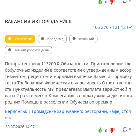
0
0
ВАКАНСИЯ ИЗ ГОРОДА ЕЙСК
105 276 - 121 124 ₽
Без резюме
Має досвід
Змішаний
Повний робочий день
Пекарь-тестовод 113200 ₽ Обязанности: Приготовление хле
бобулочных изделий в соответствии с утвержденным ассор
тиментом, рецептом и нормами выпечки Замес и формовку
теста Требования: Физическая выносливость Ответственно
сть Пунктуальность Мы предлагаем: Выплaта зaработной п
латы 2 раза в месяц Компесация за оплату жилья для иного
родних Помощь в расселении Обучаем во время р
Бердянськ
|
Громадське харчування: ресторани, кафе, стол
ові
30.07.2026 14:07
0
0