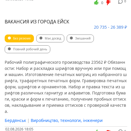
0
0
ВАКАНСИЯ ИЗ ГОРОДА ЕЙСК
20 735 - 26 389 ₽
Без резюме
Має досвід
Змішаний
Повний робочий день
Рабочий полиграфического производства 23562 ₽ Обязанн
ости: Набор и раскладка шрифтов вручную или при помощ
и машин. Изготовление печатных матриц из набранного ш
рифта, трафаретных печатных форм. Гравировка печатных
форм, шрифтов и орнаментов. Набор и правка текста из ш
рифтов различных гарнитур и алфавитов. Подготовка бума
ги, краски и форм к печатанию, получение пробных оттиск
ов, накладывание и приемка оттисков с проверкой качеств
а.
Бердянськ
|
Виробництво, технологи, інженери
02.08.2026 18:05