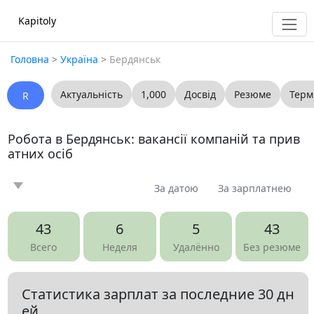
Kapitoly
Головна
>
Україна
>
Бердянськ
Актуальність
1,000
Досвід
Резюме
Терм
R
Робота в Бердянськ: вакансії компаній та прив
атних осіб
За датою
За зарплатнею
Новина
Стаття
Пропоную
Шукаю
0
0
0
0
43
6
5
43
Запитання
Вакансія
Резюме
0
71
0
Всего
Неделя
Удалённо
Без резюме
Все
Бухгалтерія, аудит
Адміністративна робота
Статистика зарплат за последние 30 дн
Адміністрація, керівництво середньої ланки
ей