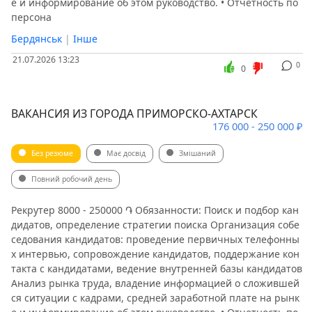
е и информирование об этом руководство. • Отчетность по
персона
Бердянськ
|
Інше
21.07.2026 13:23
0
0
ВАКАНСИЯ ИЗ ГОРОДА ПРИМОРСКО-АХТАРСК
176 000 - 250 000 ₽
Без резюме
Має досвід
Змішаний
Повний робочий день
Рекрутер 8000 - 250000 ֏ Обязанности: Поиск и подбор кан
дидатов, определение стратегии поиска Организация собе
седования кандидатов: проведение первичных телефонны
х интервью, сопровождение кандидатов, поддержание кон
такта с кандидатами, ведение внутренней базы кандидатов
Анализ рынка труда, владение информацией о сложившей
ся ситуации с кадрами, средней заработной плате на рынк