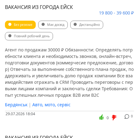
ВАКАНСИЯ ИЗ ГОРОДА ЕЙСК
19 800 - 39 600 ₽
Без резюме
Має досвід
Дистанційно
Повний робочий день
Агент по продажам 30000 ₽ Обязанности: Определять потр
ебности клиента и необходимость звонков, онлайн-встреч,
подготовки документов (коммерчесие предложение, догово
р) Отвечать за выполнение собственного плана продаж, по
ддерживать и увеличивать долю продаж компании Все вза
имодействия отражать в CRM Проводить переговоры с пер
выми лицами компаний и заключать сделки Требования: О
пыт успешных личных продаж B2B или B2C
Бердянськ
|
Авто, мото, сервіс
29.07.2026 18:04
0
0
ВАКАНСИЯ ИЗ ГОРОДА ЕЙСК