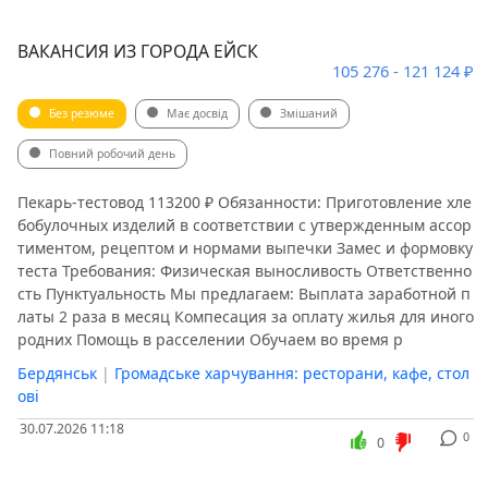
ВАКАНСИЯ ИЗ ГОРОДА ЕЙСК
105 276 - 121 124 ₽
Без резюме
Має досвід
Змішаний
Повний робочий день
Пекарь-тестовод 113200 ₽ Обязанности: Приготовление хле
бобулочных изделий в соответствии с утвержденным ассор
тиментом, рецептом и нормами выпечки Замес и формовку
теста Требования: Физическая выносливость Ответственно
сть Пунктуальность Мы предлагаем: Выплaта зaработной п
латы 2 раза в месяц Компесация за оплату жилья для иного
родних Помощь в расселении Обучаем во время р
Бердянськ
|
Громадське харчування: ресторани, кафе, стол
ові
30.07.2026 11:18
0
0