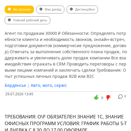
Без резюме
Має досвід
Дистанційно
Повний робочий день
Агент по продажам 30000 ₽ Обязанности: Определять потр
ебности клиента и необходимость звонков, онлайн-встреч,
подготовки документов (коммерчесие предложение, догово
р) Отвечать за выполнение собственного плана продаж, по
ддерживать и увеличивать долю продаж компании Все вза
имодействия отражать в CRM Проводить переговоры с пер
выми лицами компаний и заключать сделки Требования: О
пыт успешных личных продаж B2B или B2C
Бердянськ
|
Авто, мото, сервіс
29.07.2026 13:45
0
0
ТРЕБОВАНИЯ: О\Р ОБЯЗАТЕЛЕН ЗНАНИЕ 1С, ЗНАНИЕ
ОФИСНЫХ ПРОГРАММ УСЛОВИЯ: ГРАФИК РАБОТЫ 5-Т
И ДНЕВКА С 8.30 ДО 17.00 ОФОРМЛЕ