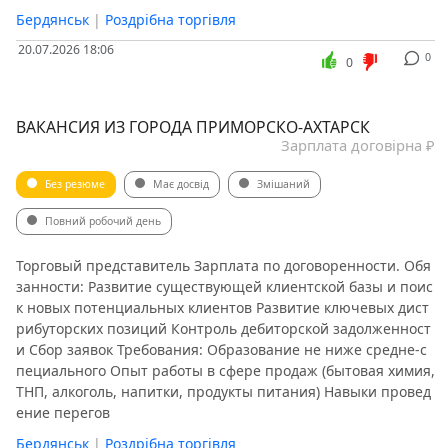
Бердянськ
|
Роздрібна торгівля
20.07.2026 18:06
0
0
ВАКАНСИЯ ИЗ ГОРОДА ПРИМОРСКО-АХТАРСК
Зарплата договірна ₽
Без резюме
Має досвід
Змішаний
Повний робочий день
Торговый представитель Зарплата по договоренности. Обя
занности: Развитие существующей клиентской базы и поис
к новых потенциальных клиентов Развитие ключевых дист
рибуторских позиций Контроль дебиторской задолженност
и Сбор заявок Требования: Образование не ниже средне-с
пециального Опыт работы в сфере продаж (бытовая химия,
ТНП, алкоголь, напитки, продукты питания) Навыки провед
ение перегов
Бердянськ
|
Роздрібна торгівля