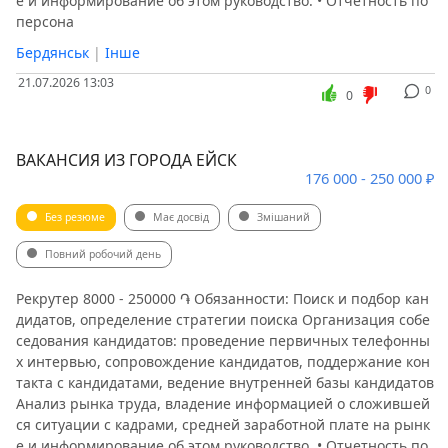
е и информирование об этом руководство. • Отчетность по
персона
Бердянськ
|
Інше
21.07.2026 13:03
0
0
ВАКАНСИЯ ИЗ ГОРОДА ЕЙСК
176 000 - 250 000 ₽
Без резюме
Має досвід
Змішаний
Повний робочий день
Рекрутер 8000 - 250000 ֏ Обязанности: Поиск и подбор кан
дидатов, определение стратегии поиска Организация собе
седования кандидатов: проведение первичных телефонны
х интервью, сопровождение кандидатов, поддержание кон
такта с кандидатами, ведение внутренней базы кандидатов
Анализ рынка труда, владение информацией о сложившей
ся ситуации с кадрами, средней заработной плате на рынк
е и информирование об этом руководство. • Отчетность по