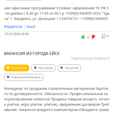
ние офисными программами Условия: оформление ТК РФ 5
-ти дневка с 8.30 до 17.00 зп 60 т.р +7(990)1430405 ООО "Уда
ча" г. Бердянск, ул. Донецкая 1 CONTACTS: • +7(990)1430405
Бердянськ
|
Інше
27.07.2026 20:26
0
0
ВАКАНСИЯ ИЗ ГОРОДА ЕЙСК
Зарплата договірна ₽
Без резюме
Має досвід
Змішаний
Повний робочий день
Менеджер по продажам строительных материалов Зарпла
та по договоренности. Обязанности: Профессиональное ко
нсультирование клиентов Продажа товаров (эскарго, печен
ь улитки, икра улитки, улитки), оформление договоров Треб
ования: Уверенно владеете компьютером Обладаете грамо