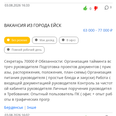
03.08.2026 16:33
0
0
ВАКАНСИЯ ИЗ ГОРОДА ЕЙСК
63 000 - 77 000 ₽
Без резюме
Має досвід
В офісі
Повний робочий день
Секретарь 70000 ₽ Обязанности: Организация тайминга вс
треч руководителя Подготовка проектов документов ( прик
азы, распоряжения, положения, план-схемы) Организация
питания руководителя ( простые блюда и закуски) Работа с
входящей документацией руководителя Контроль за чистот
ой кабинета руководителя Личные поручения руководител
я Требования: Опытный пользователь ПК ( офис + опыт раб
оты в графических прогр
Бердянськ
|
Інше
03.08.2026 16:02