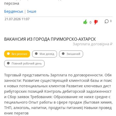
персона
Бердянськ
|
Інше
21.07.2026 11:07
0
0
ВАКАНСИЯ ИЗ ГОРОДА ПРИМОРСКО-АХТАРСК
Зарплата договірна ₽
Без резюме
Має досвід
Змішаний
Повний робочий день
Торговый представитель Зарплата по договоренности. Обя
занности: Развитие существующей клиентской базы и поис
к новых потенциальных клиентов Развитие ключевых дист
рибуторских позиций Контроль дебиторской задолженност
и Сбор заявок Требования: Образование не ниже средне-с
пециального Опыт работы в сфере продаж (бытовая химия,
ТНП, алкоголь, напитки, продукты питания) Навыки провед
ение перегов