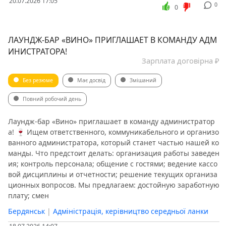
20.07.2026 17:05
0
0
ЛАУНДЖ-БАР «ВИНО» ПРИГЛАШАЕТ В КОМАНДУ АДМ
ИНИСТРАТОРА!
Зарплата договірна ₽
Без резюме
Має досвід
Змішаний
Повний робочий день
Лаундж-бар «Вино» приглашает в команду администратор
а! 🍷 Ищем ответственного, коммуникабельного и организо
ванного администратора, который станет частью нашей ко
манды. Что предстоит делать: организация работы заведен
ия; контроль персонала; общение с гостями; ведение кассо
вой дисциплины и отчетности; решение текущих организа
ционных вопросов. Мы предлагаем: достойную заработную
плату; смен
Бердянськ
|
Адміністрація, керівництво середньої ланки