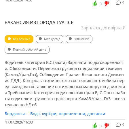
18.07.2026 14:07
0
0
ВАКАНСИЯ ИЗ ГОРОДА ТУАПСЕ
Зарплата договірна ₽
Без резюме
Має досвід
Змішаний
Повний робочий день
Водитель категории B,C (вахта) Зарплата по договоренност
и. Обязанности: Перевозка грузов и специальной техники
(Камаз,Урал,Газ); Соблюдение Правил Безопасного Движен
ия ПДД ; Контроль технического состояния автомобиля пер
ед выездом составление оптимальных маршрутов движени
я Требования: Категория водительских прав В, C Опыт рабо
ты водителем грузового транспорта КамАЗ,Урал, ГАЗ – жела
тельно но НЕ об
Бердянськ
|
Водії, кур'єри, перевезення, доставки
17.07.2026 16:03
0
0