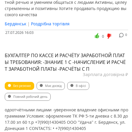
тной речью и умением общаться с людьми Активны, целеу
стремленны и позитивны Хотите продавать продукцию вы
сокого качества
Бердянськ
|
Роздрібна торгівля
27.07.2026 16:03
0
0
БУХГАЛТЕР ПО КАССЕ И РАСЧЁТУ ЗАРАБОТНОЙ ПЛАТ
Ы ТРЕБОВАНИЯ: -ЗНАНИЕ 1 С -НАЧИСЛЕНИЕ И РАСЧЁ
Т ЗАРАБОТНОЙ ПЛАТЫ -РАСЧЁТЫ С П
Зарплата договірна ₽
Без резюме
Має досвід
В офісі
Повний робочий день
одоотчётными лицами -уверенное владение офисными про
граммами Условия: оформление ТК РФ 5-ти дневка с 8.30 до
17.00 зп 60 т.р +7(990)1430405 ООО "Удача" г. Бердянск, ул.
Донецкая 1 CONTACTS: • +7(990)1430405