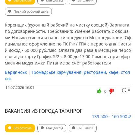
Без резюме
Має досвід
Змішаний
Повний робочий день
Коренщик (кухонный рабочий на чистку овощей) Зарплата
по договоренности. Требования: Умение работать с овоща
ми Навык очистки и нарезки продуктов Мы предлагаем: Оф
ициальное оформление по ТК РФ / ГПХ с первого дня Чисты
й доход - 60 000 руб./мес. Оплата два раза в месяц на персо
нальную карту График 5/2 с 8:00 до 17:00 Помощь при офор
млении медкнижки Питание за счёт работодателя
Бердянськ
|
Громадське харчування: ресторани, кафе, стол
ові
15.07.2026 16:01
0
0
ВАКАНСИЯ ИЗ ГОРОДА ТАГАНРОГ
139 500 - 160 500 ₽
Без резюме
Має досвід
Змішаний