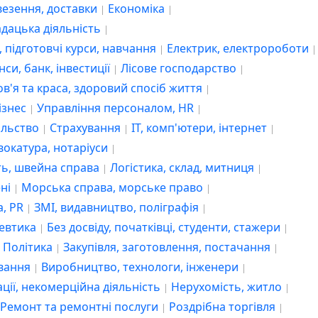
двокатура, нотаріуси
евезення, доставки
Економіка
ладацька діяльність
сть, швейна справа
Логістика, склад, митниця
, підготовчі курси, навчання
Електрик, електророботи
дені
Морська справа, морське право
нси, банк, інвестиції
Лісове господарство
ма, PR
ЗМІ, видавництво, поліграфія
в'я та краса, здоровий спосіб життя
цевтика
Без досвіду, початківці, студенти, стажери
бізнес
Управління персоналом, HR
альство
Страхування
IT, комп'ютери, інтернет
ео
Політика
Закупівля, заготовлення, постачання
вокатура, нотаріуси
кування
Виробництво, технологи, інженери
ть, швейна справа
Логістика, склад, митниця
зації, некомерційна діяльність
Нерухомість, житло
ені
Морська справа, морське право
Ремонт та ремонтні послуги
Роздрібна торгівля
а, PR
ЗМІ, видавництво, поліграфія
Секретаріат, діловодство, АГВ
евтика
Без досвіду, початківці, студенти, стажери
Політика
Закупівля, заготовлення, постачання
а, силові структури
Сфера послуг
Спорт, змагання
ування
Виробництво, технологи, інженери
и, громадські заклади
Телекомунікації та зв'язок
ації, некомерційна діяльність
Нерухомість, житло
о
Топменеджмент, керівництво вищої ланки
Ремонт та ремонтні послуги
Роздрібна торгівля