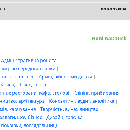
Краса, фітнес, спорт
 в:
вакансиях
ання: ресторани, кафе, столові
Клінінг, прибирання
удівництво, архітектура
Консалтинг, аудит, аналітика
номія, харчування
Творчість, винахідництво
Нові вакансії
 розваги, шоу-бізнес
Дизайн, графіка
, покоївки, доглядальниці
Адміністративна робота
ревезення, доставки
Економіка
івництво середньої ланки
кладацька діяльність
тво, агробізнес
Армія, війсковий досвід
и, підготовчі курси, навчання
Електрик, електророботи
Краса, фітнес, спорт
ння: ресторани, кафе, столові
Клінінг, прибирання
інанси, банк, інвестиції
Лісове господарство
ництво, архітектура
Консалтинг, аудит, аналітика
оров'я та краса, здоровий спосіб життя
омія, харчування
Творчість, винахідництво
 бізнес
Управління персоналом, HR
розваги, шоу-бізнес
Дизайн, графіка
бальство
Страхування
IT, комп'ютери, інтернет
 покоївки, доглядальниці