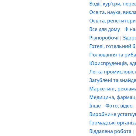
Юриспруденція, а
Водії, кур'єри, пер
Освіта, наука, вик
Легка промислові
Освіта, репетитори
Загублені та знай
Все для дому
Фіна
Маркетинг, рекла
Різноробочі
Здоро
Медицина, фарма
Готелі, готельний 
Полювання та риб
Інше
Фото, від
Юриспруденція, ад
Виробниче устат
Легка промисловіс
Громадські органі
Загублені та знайд
Віддалена робота
Маркетинг, реклам
Продаж, закупівля
Медицина, фармац
Інше
Фото, відео
Охорона та безпек
Виробниче устатк
Державні установ
Громадські організ
Театр, музика, кін
Віддалена робота