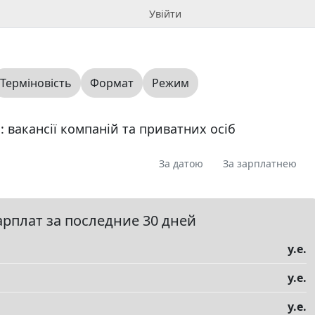
Увійти
Терміновість
Формат
Режим
: вакансії компаній та приватних осіб
За датою
За зарплатнею
я
Пропоную
Шукаю
Запитання
0
0
0
0
ме
0
арплат за последние 30 дней
у.е.
я, аудит
Адміністративна робота
у.е.
рівництво середньої ланки
ство, агробізнес
Армія, війсковий досвід
у.е.
елы
▼