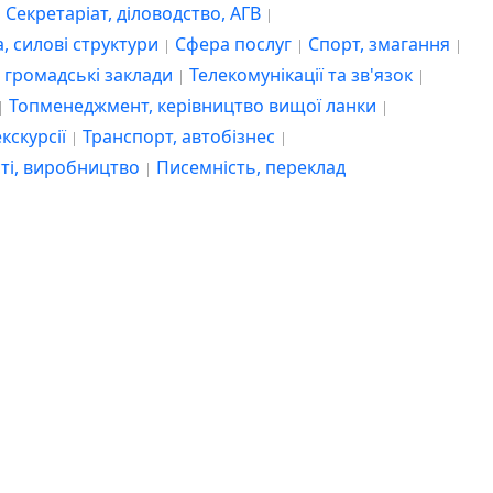
екскурсії
Транспорт, автобізнес
Секретаріат, діловодство, АГВ
сті, виробництво
Писемність, переклад
, силові структури
Сфера послуг
Спорт, змагання
 громадські заклади
Телекомунікації та зв'язок
Топменеджмент, керівництво вищої ланки
кскурсії
Транспорт, автобізнес
сті, виробництво
Писемність, переклад