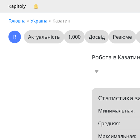
Kapitoly
🔔
Головна
>
Україна
>
Казатин
R
Актуальність
1,000
Досвід
Резюме
Робота в Казатин
Новина
Статт
0
Вакансія
Резю
0
Статистика з
Минимальная:
Все
Бухгалтері
Средняя:
Адміністрація, ке
Сільське господар
Максимальная:
Показать все разд