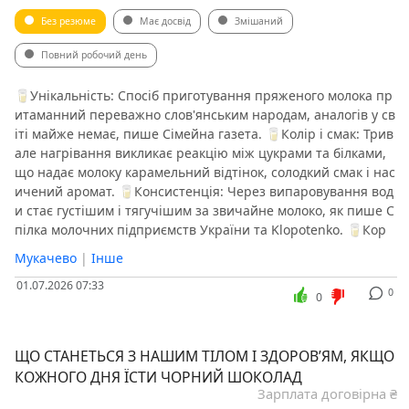
Без резюме
Має досвід
Змішаний
Повний робочий день
🥛Унікальність: Спосіб приготування пряженого молока пр
итаманний переважно слов'янським народам, аналогів у св
іті майже немає, пише Сімейна газета. 🥛Колір і смак: Трив
але нагрівання викликає реакцію між цукрами та білками,
що надає молоку карамельний відтінок, солодкий смак і нас
ичений аромат. 🥛Консистенція: Через випаровування вод
и стає густішим і тягучішим за звичайне молоко, як пише С
пілка молочних підприємств України та Klopotenko. 🥛Кор
Мукачево
|
Інше
01.07.2026 07:33
0
0
ЩО СТАНЕТЬСЯ З НАШИМ ТІЛОМ І ЗДОРОВ’ЯМ, ЯКЩО
КОЖНОГО ДНЯ ЇСТИ ЧОРНИЙ ШОКОЛАД
Зарплата договірна ₴