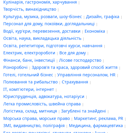
Кулінарія, гастрономія, харчування
Творчість, винахідництво
Культура, музика, розваги, шоу-бізнес
Дизайн, графіка
Персонал для дому, покоївки, доглядальниці
Водії, кур'єри, перевезення, доставки
Економіка
Освіта, наука, викладацька діяльність
Освіта, репетитори, підготовчі курси, навчання
Електрик, електророботи
Все для дому
Фінанси, банк, інвестиції
Лісове господарство
Різноробочі
Здоров'я та краса, здоровий спосіб життя
Готелі, готельний бізнес
Управління персоналом, HR
Полювання та рибальство
Страхування
IT, комп'ютери, інтернет
Юриспруденція, адвокатура, нотаріуси
Легка промисловість, швейна справа
Логістика, склад, митниця
Загублені та знайдені
Морська справа, морське право
Маркетинг, реклама, PR
ЗМІ, видавництво, поліграфія
Медицина, фармацевтика
Без досвіду, початківці, студенти, стажери
Інше