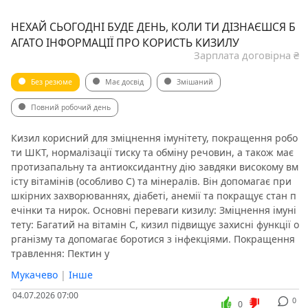
НЕХАЙ СЬОГОДНІ БУДЕ ДЕНЬ, КОЛИ ТИ ДІЗНАЄШСЯ Б
АГАТО ІНФОРМАЦІЇ ПРО КОРИСТЬ КИЗИЛУ
Зарплата договірна ₴
Без резюме
Має досвід
Змішаний
Повний робочий день
Кизил корисний для зміцнення імунітету, покращення робо
ти ШКТ, нормалізації тиску та обміну речовин, а також має
протизапальну та антиоксидантну дію завдяки високому вм
істу вітамінів (особливо С) та мінералів. Він допомагає при
шкірних захворюваннях, діабеті, анемії та покращує стан п
ечінки та нирок. Основні переваги кизилу: Зміцнення імуні
тету: Багатий на вітамін С, кизил підвищує захисні функції о
рганізму та допомагає боротися з інфекціями. Покращення
травлення: Пектин у
Мукачево
|
Інше
04.07.2026 07:00
0
0