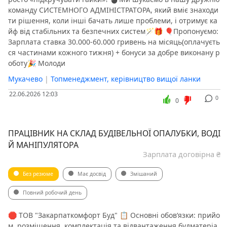
команду СИСТЕМНОГО АДМІНІСТРАТОРА, який вміє знаходи
ти рішення, коли інші бачать лише проблеми, і отримує ка
йф від стабільних та безпечних систем🪄🎁 🎈Пропонуємо:
Зарплата ставка 30.000-60.000 гривень на місяць(оплачуєть
ся частинами кожного тижня) + бонуси за добре виконану р
оботу🎉 Молоди
Мукачево
|
Топменеджмент, керівництво вищої ланки
22.06.2026 12:03
0
0
ПРАЦІВНИК НА СКЛАД БУДІВЕЛЬНОЇ ОПАЛУБКИ, ВОДІ
Й МАНІПУЛЯТОРА
Зарплата договірна ₴
Без резюме
Має досвід
Змішаний
Повний робочий день
🛑 ТОВ "Закарпаткомфорт Буд" 📋 Основні обов‘язки: прийо
м, розміщення, комплектація та відвантаження будматеріа