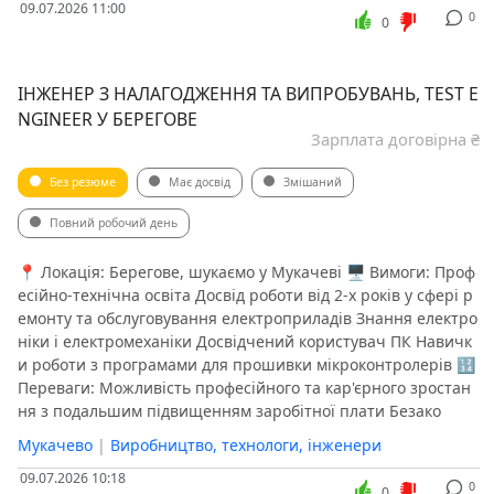
09.07.2026 11:00
0
0
ІНЖЕНЕР З НАЛАГОДЖЕННЯ ТА ВИПРОБУВАНЬ, TEST E
NGINEER У БЕРЕГОВЕ
Зарплата договірна ₴
Без резюме
Має досвід
Змішаний
Повний робочий день
📍 Локація: Берегове, шукаємо у Мукачеві 🖥 Вимоги: Проф
есійно-технічна освіта Досвід роботи від 2-х років у сфері р
емонту та обслуговування електроприладів Знання електро
ніки і електромеханіки Досвідчений користувач ПК Навичк
и роботи з програмами для прошивки мікроконтролерів 🔢
Переваги: Можливість професійного та кар'єрного зростан
ня з подальшим підвищенням заробітної плати Безако
Мукачево
|
Виробництво, технологи, інженери
09.07.2026 10:18
0
0