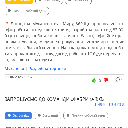
Без резюме
Має досвід
Змішаний
Повний робочий день
📍 Локації: м. Мукачево, вул. Миру, 369 Що пропонуємо: ️ гр
афік роботи: понеділок–п’ятниця; ️ заробітна плата від 35 00
0 грн і вище; ️ робота лише з гарячою базою; ️ офіційне пра
цевлаштування; ️ медичне страхування; ️ можливість розвив
атися в стабільній компанії. Наш кандидат: має досвід робо
ти у продажах від 1 року; досвід роботи з 1С буде переваго
ю; вміє легко знаходити
Мукачево
|
Роздрібна торгівля
23.06.2026 11:37
0
0
ЗАПРОШУЄМО ДО КОМАНДИ «ФАБРИКА ЇЖІ»!
1 496 - 19 470 ₴
Без досвіду
Змішаний
Повний робочий день