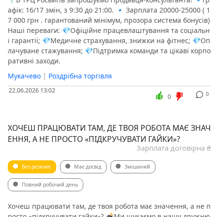
афік: 16/17 змін, з 9:30 до 21:00. 🔹 Зарплата 20000-25000 ( 1
7 000 грн . гарантований мінімум, прозора система бонусів)
Наші переваги: 💎Офіційне працевлаштування та соціальн
і гарантії; 💎Медичне страхування, знижки на фітнес; 💎Оп
лачуване стажування; 💎Підтримка команди та цікаві корпо
ративні заходи.
Мукачево
|
Роздрібна торгівля
22.06.2026 13:02
0
0
ХОЧЕШ ПРАЦЮВАТИ ТАМ, ДЕ ТВОЯ РОБОТА МАЄ ЗНАЧ
ЕННЯ, А НЕ ПРОСТО «ПІДКРУЧУВАТИ ГАЙКИ»?
Зарплата договірна ₴
Без резюме
Має досвід
Змішаний
Повний робочий день
Хочеш працювати там, де твоя робота має значення, а не п
росто «підкручувати гайки»? 💣Ми шукаємо в нашу дружню