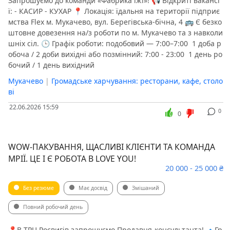
Запрошуємо до команди «Фабрика їжі»! 📢 Відкриті вакансі
ї: - КАСИР - КУХАР 📍 Локація: їдальня на території підприє
мства Flex м. Мукачево, вул. Берегівська-бічна, 4 🚌 Є безко
штовне довезення на/з роботи по м. Мукачево та з навколи
шніх сіл. 🕒 Графік роботи: подобовий — 7:00–7:00 ️ 1 доба р
обоча / 2 доби вихідні або позмінний: 7:00 - 23:00 ️ 1 день ро
бочий / 1 день вихідний
Мукачево
|
Громадське харчування: ресторани, кафе, столо
ві
22.06.2026 15:59
0
0
WOW-ПАКУВАННЯ, ЩАСЛИВІ КЛІЄНТИ ТА КОМАНДА
МРІЇ. ЦЕ І Є РОБОТА В LOVE YOU!
20 000 - 25 000 ₴
Без резюме
Має досвід
Змішаний
Повний робочий день
📍В ТРЦ Росвигів запрошуємо Продавця-консультанта! 🔹Гр