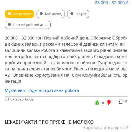
28 000 - 32 000 ₴
Без резюме
Має досвід
В офісі
Повний робочий день
28 000 - 32 000 грн Повний робочий день Обовязки: Обробк
а вхідних заявок з реклами Телефонні дзвінки клієнтам, які
залишили заявку Робота з клієнтами базового рівня Виявле
ння потреб клієнта і підбір готових рішень Складання коме
рційних пропозицій за допомогою шаблонів Супровід клієн
та на початкових етапах Вимоги: Рівень німецької мови від
A2+ Впевнене користування ПК, CRM Комунікабельність, ор
ієнтація
Мукачево
|
Адміністративна робота
01.07.2026 12:02
0
0
ЦІКАВІ ФАКТИ ПРО ПРЯЖЕНЕ МОЛОКО
Зарплата договірна ₴