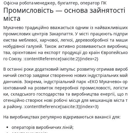
Офісна робота
менеджер, бухгалтер, оператор ПК
Промисловість — основа зайнятості
міста
Мукачево традиційно вважається одним із найважливіших
промислових центрів Закарпаття. У місті працюють підпри
ємства меблевої, харчової, легкої, деревообробної та маши
нобудівної галузей. Також активно розвиваються виробниц
тва, орієнтовані на експорт продукції до країн Європейсько
го Союзу. :contentReference[oaicite:2]{index=2}
В останні роки додатковий імпульс розвитку отримав вироб
ничий сектор завдяки створенню нових індустріальних май
данчиків. Зокрема, індустріальний парк «ЕКО Мукачево» ор
ієнтований на розвиток переробної промисловості, логісти
ки, складського господарства та виробництва енергії, що п
отенційно створює нові робочі місця для мешканців міста т
а району. :contentReference[oaicite:3]{index=3}
На виробництвах регулярно відкриваються вакансії для:
операторів виробничих ліній;