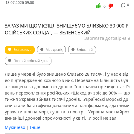
13.07.2026 09:00
0
0
️ЗАРАЗ МИ ЩОМІСЯЦЯ ЗНИЩУЄМО БЛИЗЬКО 30 000 Р
ОСІЙСЬКИХ СОЛДАТ, — ЗЕЛЕНСЬКИЙ
Зарплата договірна ₴
Без резюме
Має досвід
Змішаний
Повний робочий день
Лише у червні було знищено близько 28 тисяч, і у нас є від
ео підтвердження кожного з них. Переважна більшість бул
а знищена за допомогою дронів. Інші заяви президента: ️ Рі
вень перехоплення російських «Шахедів» зріс до 90% — що
тижня Україна збиває тисячі дронів. ️ Українські морські др
они стали багатофункціональними платформами, здатними
уражати цілі на морі, суші та в повітрі. ️ Україна має найроз
виненіші дронові спроможності у світі. ️ У росії не зал
Мукачево
|
Інше