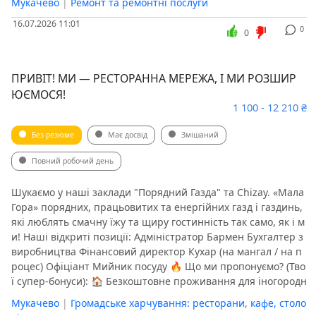
Мукачево
|
Ремонт та ремонтні послуги
16.07.2026 11:01
0
0
ПРИВІТ! МИ — РЕСТОРАННА МЕРЕЖА, І МИ РОЗШИР
ЮЄМОСЯ!
1 100 - 12 210 ₴
Без резюме
Має досвід
Змішаний
Повний робочий день
Шукаємо у наші заклади "Порядний Газда" та Chizay. «Мала
Гора» порядних, працьовитих та енергійних газд і газдинь,
які люблять смачну їжу та щиру гостинність так само, як і м
и! Наші відкриті позиції: Адміністратор Бармен Бухгалтер з
виробництва Фінансовий директор Кухар (на мангал / на п
роцес) Офіціант Мийник посуду 🔥 Що ми пропонуємо? (Тво
ї супер-бонуси): 🏠 Безкоштовне проживання для іногородн
Мукачево
|
Громадське харчування: ресторани, кафе, столо