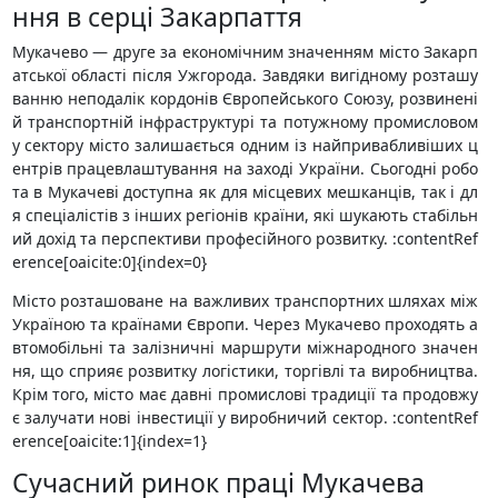
ння в серці Закарпаття
Мукачево — друге за економічним значенням місто Закарп
атської області після Ужгорода. Завдяки вигідному розташу
ванню неподалік кордонів Європейського Союзу, розвинені
й транспортній інфраструктурі та потужному промисловом
у сектору місто залишається одним із найпривабливіших ц
ентрів працевлаштування на заході України. Сьогодні робо
та в Мукачеві доступна як для місцевих мешканців, так і дл
я спеціалістів з інших регіонів країни, які шукають стабільн
ий дохід та перспективи професійного розвитку. :contentRef
erence[oaicite:0]{index=0}
Місто розташоване на важливих транспортних шляхах між
Україною та країнами Європи. Через Мукачево проходять а
втомобільні та залізничні маршрути міжнародного значен
ня, що сприяє розвитку логістики, торгівлі та виробництва.
Крім того, місто має давні промислові традиції та продовжу
є залучати нові інвестиції у виробничий сектор. :contentRef
erence[oaicite:1]{index=1}
Сучасний ринок праці Мукачева