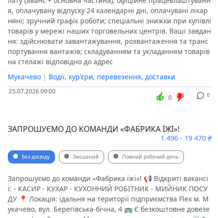
лату (аванс + основна частина); офіційне працевлаштуванн
я, оплачувану відпуску 24 календарні дні, оплачувані лікар
Готелі, готельний бізнес
Управління персоналом, HR
няні; зручний графік роботи; спеціальні знижки при купівлі
Полювання та рибальство
Страхування
товарів у мережі наших торговельних центрів. Ваші завдан
ня: здійснювати завантажування, розвантаження та транс
IT, комп'ютери, інтернет
портування вантажів; складуванням та укладанням товарів
Юриспруденція, адвокатура, нотаріуси
на стелажі відповідно до адрес
Легка промисловість, швейна справа
Мукачево
|
Водії, кур'єри, перевезення, доставки
Логістика, склад, митниця
Загублені та знайдені
25.07.2026 09:00
0
0
Морська справа, морське право
Маркетинг, реклама, PR
ЗМІ, видавництво, поліграфія
Медицина, фармацевтика
ЗАПРОШУЄМО ДО КОМАНДИ «ФАБРИКА ЇЖІ»!
Без досвіду, початківці, студенти, стажери
Інше
1 496 - 19 470 ₴
Фото, відео
Політика
Без досвіду
Змішаний
Повний робочий день
Закупівля, заготовлення, постачання
Запрошуємо до команди «Фабрика їжі»! 📢 Відкриті вакансі
Виробниче устаткування
ї: - КАСИР - КУХАР - КУХОННИЙ РОБІТНИК - МИЙНИК ПОСУ
Виробництво, технологи, інженери
ДУ 📍 Локація: їдальня на території підприємства Flex м. М
укачево, вул. Берегівська-бічна, 4 🚌 Є безкоштовне довезе
Громадські організації, некомерційна діяльність