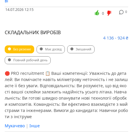
ві
14.07.2026 12:15
0
0
СКЛАДАЛЬНИК ВИРОБІВ
4 136 - 924 ₴
Без резюме
Має досвід
Змішаний
Повний робочий день
🛑 PRO recruitment 📋 Ваші компетенції: Уважність до дета
лей: Ви помічаєте навіть міліметрову неточність і не залиш
аєте її без уваги. Відповідальність: Ви розумієте, що від яко
сті вашої склейки залежить надійність усього літака. Навча
льність: Ви готові швидко опанувати нові технології обробк
и композитів. Командність: Ви ефективно взаємодієте з май
страми та інженерами. Вимоги до кандидата: Навички робо
ти з інструме
Мукачево
|
Інше