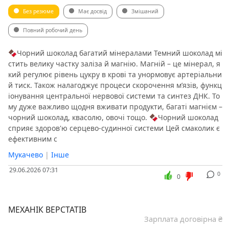
Без резюме
Має досвід
Змішаний
Повний робочий день
🍫Чорний шоколад багатий мінералами Темний шоколад мі
стить велику частку заліза й магнію. Магній – це мінерал, я
кий регулює рівень цукру в крові та унормовує артеріальни
й тиск. Також налагоджує процеси скорочення м’язів, функц
іонування центральної нервової системи та синтез ДНК. То
му дуже важливо щодня вживати продукти, багаті магнієм –
чорний шоколад, квасолю, овочі тощо. 🍫Чорний шоколад
сприяє здоров'ю серцево-судинної системи Цей смаколик є
ефективним с
Мукачево
|
Інше
29.06.2026 07:31
0
0
МЕХАНІК ВЕРСТАТІВ
Зарплата договірна ₴