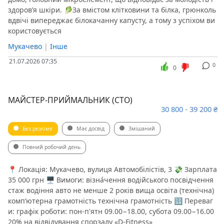
здоров’я шкіри. 🥬За вмістом клітковини та білка, грюнколь
вдвічі випереджає білокачанну капусту, а тому з успіхом ви
користовується
Мукачево
|
Інше
21.07.2026 07:35
0
0
МАЙСТЕР-ПРИЙМАЛЬНИК (СТО)
30 800 - 39 200 ₴
Без резюме
Має досвід
Змішаний
Повний робочий день
📍 Локація: Мукачево, вулиця Автомобілістів, 3 💸 Зарплата
35 000 грн 🖥 Вимоги: візна́чення водійського посвідчення
стаж водіння авто не менше 2 років вища освіта (технічна)
компʼютерна грамотність технічна грамотність 🔢 Переваг
и: графік роботи: пон-п'ятн 09.00−18.00, субота 09.00−16.00
20% на відвідування спорзалу «D-Fitness»