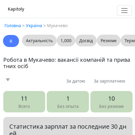
Kapitoly
Головна
>
Україна
>
Мукачево
Актуальність
1,000
Досвід
Резюме
Терм
R
Робота в Мукачево: вакансії компаній та прива
тних осіб
За датою
За зарплатнею
Новина
Стаття
Пропоную
Шукаю
0
0
0
0
11
1
10
Запитання
Вакансія
Резюме
0
25
0
Всего
Без опыта
Без резюме
Все
Бухгалтерія, аудит
Адміністративна робота
Статистика зарплат за последние 30 дн
Адміністрація, керівництво середньої ланки
ей