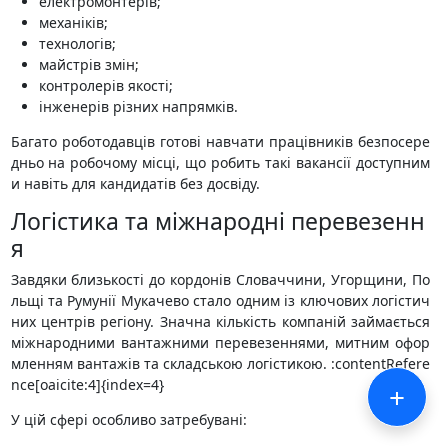
електромонтерів;
механіків;
технологів;
майстрів змін;
контролерів якості;
інженерів різних напрямків.
Багато роботодавців готові навчати працівників безпосере
дньо на робочому місці, що робить такі вакансії доступним
и навіть для кандидатів без досвіду.
Логістика та міжнародні перевезенн
я
Завдяки близькості до кордонів Словаччини, Угорщини, По
льщі та Румунії Мукачево стало одним із ключових логістич
них центрів регіону. Значна кількість компаній займається
міжнародними вантажними перевезеннями, митним офор
мленням вантажів та складською логістикою. :contentRefere
nce[oaicite:4]{index=4}
+
У цій сфері особливо затребувані: