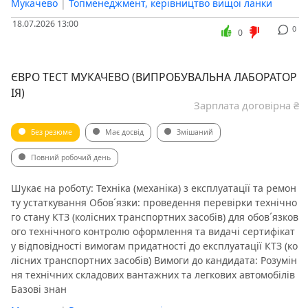
Мукачево
|
Топменеджмент, керівництво вищої ланки
18.07.2026 13:00
0
0
ЄВРО ТЕСТ МУКАЧЕВО (ВИПРОБУВАЛЬНА ЛАБОРАТОР
ІЯ)
Зарплата договірна ₴
Без резюме
Має досвід
Змішаний
Повний робочий день
Шукає на роботу: Техніка (механіка) з експлуатації та ремон
ту устаткування Обов´язки: проведення перевірки технічно
го стану КТЗ (колісних транспортних засобів) для обов´язков
ого технічного контролю оформлення та видачі сертифікат
у відповідності вимогам придатності до експлуатації КТЗ (ко
лісних транспортних засобів) Вимоги до кандидата: Розумін
ня технічних складових вантажних та легкових автомобілів
Базові знан