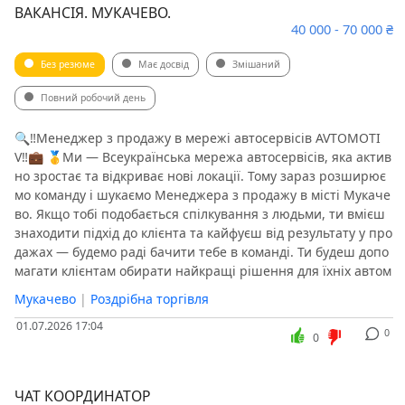
ВАКАНСІЯ. МУКАЧЕВО.
40 000 - 70 000 ₴
Без резюме
Має досвід
Змішаний
Повний робочий день
🔍‼️Менеджер з продажу в мережі автосервісів AVTOMOTI
V‼️💼 🥇Ми — Всеукраїнська мережа автосервісів, яка актив
но зростає та відкриває нові локації. Тому зараз розширює
мо команду і шукаємо Менеджера з продажу в місті Мукаче
во. Якщо тобі подобається спілкування з людьми, ти вмієш
знаходити підхід до клієнта та кайфуєш від результату у про
дажах — будемо раді бачити тебе в команді. Ти будеш допо
магати клієнтам обирати найкращі рішення для їхніх автом
Мукачево
|
Роздрібна торгівля
01.07.2026 17:04
0
0
ЧАТ КООРДИНАТОР