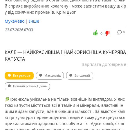
й сприяє виробленню колагену і може захистити вашу шкір
у від сонячних променів. Крім цьог
Мукачево
|
Інше
23.07.2026 07:33
0
0
КАЛЕ — НАЙКРАСИВІША І НАЙКОРИСНІША КУЧЕРЯВА
КАПУСТА
Зарплата договірна ₴
Без резюме
Має досвід
Змішаний
Повний робочий день
🥬Грюнколь унікальна не тільки зовнішнім виглядом. У лис
тках капусти містяться всі вітаміни й мінерали, властиві ін
шим видам капусти, але в більшій кількості. За вмістом калі
ю ця культура перевершує інші види й тому дуже цінується
прихильниками здорового способу життя. Адже калій, як ві
домо, головний мікроелемент, що відповідає за молодість і