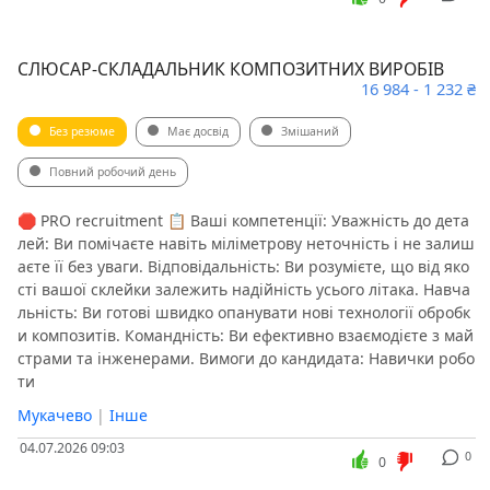
СЛЮСАР-СКЛАДАЛЬНИК КОМПОЗИТНИХ ВИРОБІВ
16 984 - 1 232 ₴
Без резюме
Має досвід
Змішаний
Повний робочий день
🛑 PRO recruitment 📋 Ваші компетенції: Уважність до дета
лей: Ви помічаєте навіть міліметрову неточність і не залиш
аєте її без уваги. Відповідальність: Ви розумієте, що від яко
сті вашої склейки залежить надійність усього літака. Навча
льність: Ви готові швидко опанувати нові технології обробк
и композитів. Командність: Ви ефективно взаємодієте з май
страми та інженерами. Вимоги до кандидата: Навички робо
ти
Мукачево
|
Інше
04.07.2026 09:03
0
0