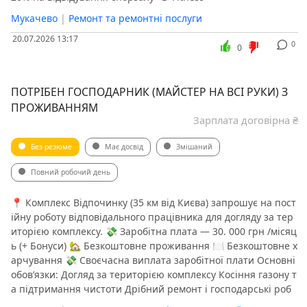
Мукачево
|
Ремонт та ремонтні послуги
20.07.2026 13:17
0
0
ПОТРІБЕН ГОСПОДАРНИК (МАЙСТЕР НА ВСІ РУКИ) З
ПРОЖИВАННЯМ
Зарплата договірна ₴
Без резюме
Має досвід
Змішаний
Повний робочий день
📍 Комплекс Відпочинку (35 км від Києва) запрошує на пост
ійну роботу відповідального працівника для догляду за тер
иторією комплексу. 💸 Заробітна плата — 30. 000 грн /місяц
ь (+ Бонуси) 🏡 Безкоштовне проживання 🍽 Безкоштовне х
арчування 💸 Своєчасна виплата заробітної плати ️Основні
обов’язки: Догляд за територією комплексу Косіння газону т
а підтримання чистоти Дрібний ремонт і господарські роб