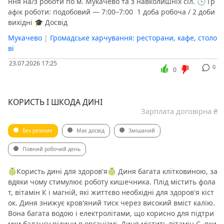
ння на/з роботи по м. Мукачево та з навколишніх сіл. 🕒 Гр
Нерухомість, житло
Віддалена робота
афік роботи: подобовий — 7:00–7:00 ️ 1 доба робоча / 2 доби
вихідні 🎓 Досвід
Ремонт та ремонтні послуги
Роздрібна торгівля
Мукачево
Продаж, закупівля
|
Громадське харчування: ресторани, кафе, столо
Секретаріат, діловодство, АГВ
ві
Охорона та безпека, силові структури
Сфера послуг
23.07.2026 17:25
0
Спорт, змагання
Державні установи, громадські заклади
0
Телекомунікації та зв'язок
Театр, музика, кіно
Топменеджмент, керівництво вищої ланки
КОРИСТЬ І ШКОДА ДИНІ
Зарплата договірна ₴
Туризм, подорожі, екскурсії
Транспорт, автобізнес
Робочі спеціальності, виробництво
Писемність, переклад
Без резюме
Має досвід
Змішаний
Повний робочий день
🍈Користь дині для здоров'я🍈 ️Диня багата клітковиною, за
вдяки чому стимулює роботу кишечника. ️Плід містить фола
т, вітамін К і магній, які життєво необхідні для здоров'я кіст
ок. ️Диня знижує кров'яний тиск через високий вміст калію.
️Вона багата водою і електролітами, що корисно для підтри
мки балансу рідини в організмі. ️Диня містить вітамін С, яки