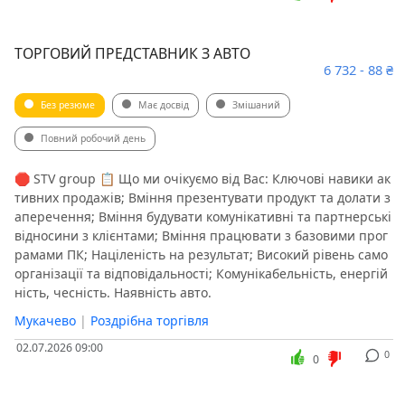
ТОРГОВИЙ ПРЕДСТАВНИК З АВТО
6 732 - 88 ₴
Без резюме
Має досвід
Змішаний
Повний робочий день
🛑 STV group 📋 Що ми очікуємо від Вас: Ключові навики ак
тивних продажів; Вміння презентувати продукт та долати з
аперечення; Вміння будувати комунікативні та партнерські
відносини з клієнтами; Вміння працювати з базовими прог
рамами ПК; Націленість на результат; Високий рівень само
організації та відповідальності; Комунікабельність, енергій
ність, чесність. Наявність авто.
Мукачево
|
Роздрібна торгівля
02.07.2026 09:00
0
0