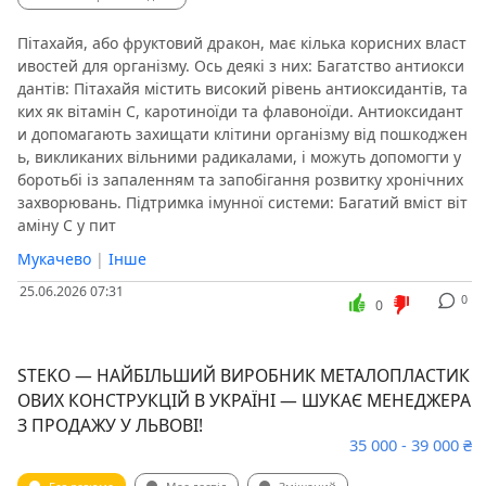
Пітахайя, або фруктовий дракон, має кілька корисних власт
ивостей для організму. Ось деякі з них: Багатство антиокси
дантів: Пітахайя містить високий рівень антиоксидантів, та
ких як вітамін С, каротиноїди та флавоноїди. Антиоксидант
и допомагають захищати клітини організму від пошкоджен
ь, викликаних вільними радикалами, і можуть допомогти у
боротьбі із запаленням та запобігання розвитку хронічних
захворювань. Підтримка імунної системи: Багатий вміст віт
аміну С у пит
Мукачево
|
Інше
25.06.2026 07:31
0
0
STEKO — НАЙБІЛЬШИЙ ВИРОБНИК МЕТАЛОПЛАСТИК
ОВИХ КОНСТРУКЦІЙ В УКРАЇНІ — ШУКАЄ МЕНЕДЖЕРА
З ПРОДАЖУ У ЛЬВОВІ!
35 000 - 39 000 ₴