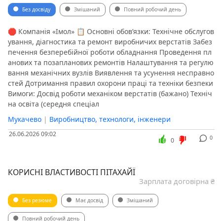
Без досвіду
Змішаний
Повний робочий день
🛑 Компанія «Імол» 📋 Основні обов’язки: Технічне обслугов
ування, діагностика та ремонт виробничих верстатів Забез
печення безперебійної роботи обладнання Проведення пл
анових та позапланових ремонтів Налаштування та регулю
вання механічних вузлів Виявлення та усунення несправно
стей Дотримання правил охорони праці та техніки безпеки
Вимоги: Досвід роботи механіком верстатів (бажано) Техніч
на освіта (середня спеціал
Мукачево
|
Виробництво, технологи, інженери
26.06.2026 09:02
0
0
️КОРИСНІ ВЛАСТИВОСТІ ПІТАХАЙЇ
Зарплата договірна ₴
Без резюме
Має досвід
Змішаний
Повний робочий день