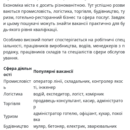
Економіка міста є досить різноманітною. Тут успішно розви
ваються промисловість, логістика, торгівля, будівництво, ту
ризм, готельно-ресторанний бізнес та сфера послуг. Завдяк
и цьому пошукачі можуть знайти вакансії практично для бу
дь-якого рівня кваліфікації.
Особливо високий попит спостерігається на робітничі спец
іальності, працівників виробництва, водіїв, менеджерів з п
родажу, працівників складів та спеціалістів сфери обслугов
ування.
Сфера діяльн
Популярні вакансії
ості
Промисловіст
оператор лінії, складальник, контролер якос
ь
ті, інженер
Логістика
водій, експедитор, логіст, комірник
продавець-консультант, касир, адміністрато
Торгівля
р
адміністратор готелю, офіціант, кухар, покої
Туризм
вка
Будівництво
муляр, бетоняр, електрик, зварювальник