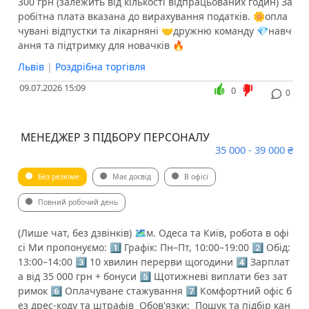
300 грн (залежить від кількості відпрацьованих годин) За
робітна плата вказана до вирахування податків. 🌼опла
чувані відпустки та лікарняні 🤝дружню команду 💎навч
ання та підтримку для новачків 🔥
Львів
|
Роздрібна торгівля
09.07.2026 15:09
0
0
️ МЕНЕДЖЕР З ПІДБОРУ ПЕРСОНАЛУ
35 000 - 39 000 ₴
Без резюме
Має досвід
В офісі
Повний робочий день
(Лише чат, без дзвінків) 🗺м. Одеса та Київ, робота в офі
сі Ми пропонуємо: 1️⃣ Графік: Пн–Пт, 10:00–19:00 2️⃣ Обід:
13:00–14:00 3️⃣ 10 хвилин перерви щогодини 4️⃣ Зарплат
а від 35 000 грн + бонуси 5️⃣ Щотижневі виплати без зат
римок 6️⃣ Оплачуване стажування 7️⃣ Комфортний офіс б
ез дрес-коду та штрафів ️ Обов'язки: ️ Пошук та підбір кан