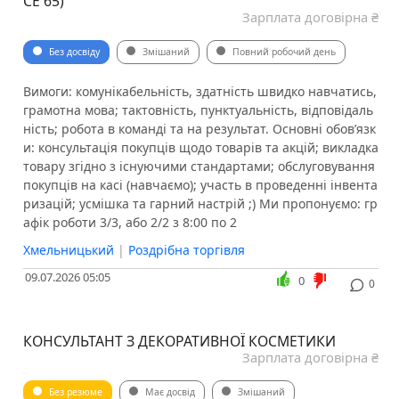
СЕ 65)
Зарплата договірна ₴
Без досвіду
Змішаний
Повний робочий день
Вимоги: комунікабельність, здатність швидко навчатись,
грамотна мова; тактовність, пунктуальність, відповідаль
ність; робота в команді та на результат. Основні обов’язк
и: консультація покупців щодо товарів та акцій; викладка
товару згідно з існуючими стандартами; обслуговування
покупців на касі (навчаємо); участь в проведенні інвента
ризацій; усмішка та гарний настрій ;) Ми пропонуємо: гр
афік роботи 3/3, або 2/2 з 8:00 по 2
Хмельницький
|
Роздрібна торгівля
09.07.2026 05:05
0
0
КОНСУЛЬТАНТ З ДЕКОРАТИВНОЇ КОСМЕТИКИ
Зарплата договірна ₴
Без резюме
Має досвід
Змішаний