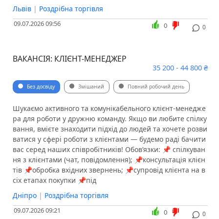
Львів
|
Роздрібна торгівля
09.07.2026 09:56
0
0
ВАКАНСІЯ: КЛІЄНТ-МЕНЕДЖЕР
35 200 - 44 800 ₴
Без досвіду
Змішаний
Повний робочий день
Шукаємо активного та комунікабельного клієнт-менедже
ра для роботи у дружню команду. Якщо ви любите спілку
вання, вмієте знаходити підхід до людей та хочете розви
ватися у сфері роботи з клієнтами — будемо раді бачити
вас серед наших співробітників! Обов’язки: 📌 спілкуван
ня з клієнтами (чат, повідомлення); 📌консультація клієн
тів 📌обробка вхідних звернень; 📌супровід клієнта на в
сіх етапах покупки 📌під
Дніпро
|
Роздрібна торгівля
09.07.2026 09:21
0
0