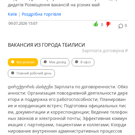
дидатів Розміщення вакансій на різних май
Київ
|
Роздрібна торгівля
09.07.2026 15:07
0
0
ВАКАНСИЯ ИЗ ГОРОДА ТБИЛИСИ
Зарплата договірна ₽
Без резюме
Має досвід
В офісі
Повний робочий день
დირექტორის ასისტენი Зарплата по договоренности. Обяз
анности: Организация повседневной деятельности дире
ктора и поддержка его работоспособности; Планирован
ие и координация встреч; Подготовка официальных пис
ем, документации и корреспонденции; Ведение телефон
ных звонков и электронной почты; Эффективная коммун
икация с партнёрами, пациентами и коллегами; Коорди
нирование внутренних административных процессов