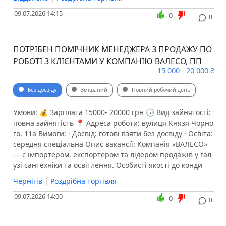
09.07.2026 14:15
0
0
ПОТРІБЕН ПОМІЧНИК МЕНЕДЖЕРА З ПРОДАЖУ ПО
РОБОТІ З КЛІЄНТАМИ У КОМПАНІЮ ВАЛЕСО, ПП
15 000 - 20 000 ₴
Без досвіду
Змішаний
Повний робочий день
Умови: 💰 Зарплата 15000- 20000 грн 🕔 Вид зайнятості:
повна зайнятість 📍 Адреса роботи: вулиця Князя Чорно
го, 11а Вимоги: · Досвід: готові взяти без досвіду · Освіта:
середня спеціальна Опис вакансії: Компанія «ВАЛЕСО»
— є імпортером, експортером та лідером продажів у гал
узі сантехніки та освітлення. Особисті якості до конди
Чернігів
|
Роздрібна торгівля
09.07.2026 14:00
0
0