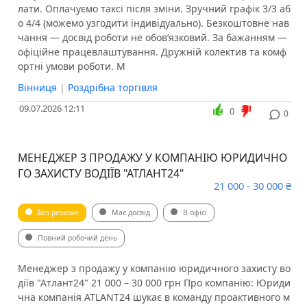
лати. Оплачуємо таксі після зміни. Зручний графік 3/3 аб
о 4/4 (можемо узгодити індивідуально). Безкоштовне нав
чання — досвід роботи не обов’язковий. За бажанням —
офіційне працевлаштування. Дружній колектив та комф
ортні умови роботи. М
Вінниця
|
Роздрібна торгівля
09.07.2026 12:11
0
0
МЕНЕДЖЕР З ПРОДАЖУ У КОМПАНІЮ ЮРИДИЧНО
ГО ЗАХИСТУ ВОДІЇВ "АТЛАНТ24"
21 000 - 30 000 ₴
Без резюме
Має досвід
В офісі
Повний робочий день
Менеджер з продажу у компанію юридичного захисту во
діїв "Атлант24" 21 000 – 30 000 грн Про компанію: Юриди
чна компанія ATLANT24 шукає в команду проактивного м