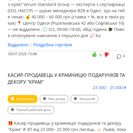
з нуля? Verum Standard Group — експерти з сертифікації
(ISO, HACCP) — шукає менеджера B2B в Одесі. Що на теб
е чекає: 💰 40 000 – 60 000 грн (ставка + %, все в твоїх ру
ках) 📍 Центр Одеси (Рішельєвська 42 або Софіївська 16)
— не віддалено. 🕘 5/2, 09:00–18:00, обід година 🎓 Повн
е оплачуване навчання з першого дня 📈 Ка
Віддалено
|
Роздрібна торгівля
09.07.2026 15:48
0
0
КАСИР-ПРОДАВЕЦЬ У КРАМНИЦЮ ПОДАРУНКІВ ТА
ДЕКОРУ "КРАМ"
23 000 - 25 000 ₴
Без резюме
Має досвід
Змішаний
Повний робочий день
🎁 Касир-продавець у крамницю подарунків та декору
"Крам" ₴ ЗП від 23 000– 25 000 грн /місяць. 👉🏻 Львів, лока