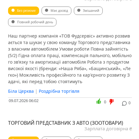
Без резюме
Має досвід
Змішаний
Повний робочий день
Наш партнер компанія «ТОВ Фудсервіс» активно розвив
ається та шукає у свою команду Торгового представника
з власним автомобілем Умови роботи Повна зайнятість
(5/2) Гідна оплата праці, компенсація пального, мобільно
го зв’язку та амортизації автомобіля Робота з продуктом
високої якості (бренди: «Наша Ряба», «Бащинський», «Ле
гко») Можливість професійного та кар'єрного розвитку З
адачі, які перед тобою стоятимуть
Біла Церква
|
Роздрібна торгівля
09.07.2026 06:02
0
0
ТОРГОВИЙ ПРЕДСТАВНИК З АВТО (ЗООТОВАРИ)
Зарплата договірна ₴