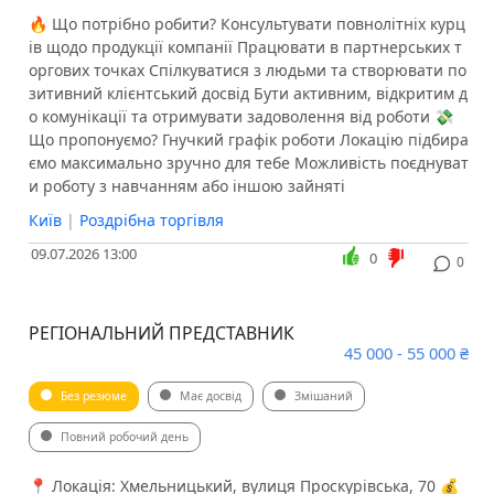
🔥 Що потрібно робити? Консультувати повнолітніх курц
ів щодо продукції компанії Працювати в партнерських т
оргових точках Спілкуватися з людьми та створювати по
зитивний клієнтський досвід Бути активним, відкритим д
о комунікації та отримувати задоволення від роботи 💸
Що пропонуємо? Гнучкий графік роботи Локацію підбира
ємо максимально зручно для тебе Можливість поєднуват
и роботу з навчанням або іншою зайняті
Київ
|
Роздрібна торгівля
09.07.2026 13:00
0
0
РЕГІОНАЛЬНИЙ ПРЕДСТАВНИК
45 000 - 55 000 ₴
Без резюме
Має досвід
Змішаний
Повний робочий день
📍 Локація: Хмельницький, вулиця Проскурівська, 70 💰