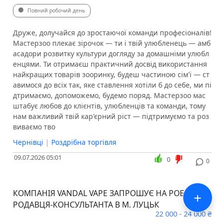
Повний робочий день
Друже, долучайся до зростаючої команди професіоналів!
Мастерзоо плекає зірочок — ти і твій улюбленець — амб
асадори розвитку культури догляду за домашніми улюбл
енцями. Ти отримаєш практичний досвід використання
найкращих товарів зооринку, будеш частиною сім'ї — ст
авимося до всіх так, яке ставлення хотіли б до себе, ми пі
дтримаємо, допоможемо, будемо поряд. Мастерзоо мас
штабує любов до клієнтів, улюбленців та команди, тому
нам важливий твій кар'єрний ріст — підтримуємо та роз
виваємо тво
Чернівці
|
Роздрібна торгівля
09.07.2026 05:01
0
0
КОМПАНІЯ VANDAL VAPE ЗАПРОШУЄ НА РОБОТУ П
+
РОДАВЦЯ-КОНСУЛЬТАНТА В М. ЛУЦЬК
22 000 - 24 000 ₴