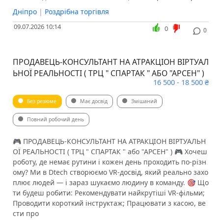
Дніпро
|
Роздрібна торгівля
09.07.2026 10:14
0
0
ПРОДАВЕЦЬ-КОНСУЛЬТАНТ НА АТРАКЦІОН ВІРТУАЛ
ЬНОЇ РЕАЛЬНОСТІ ( ТРЦ " СПАРТАК " АБО "АРСЕН" )
16 500 - 18 500 ₴
Без резюме
Має досвід
Змішаний
Повний робочий день
🎮 ПРОДАВЕЦЬ-КОНСУЛЬТАНТ НА АТРАКЦІОН ВІРТУАЛЬН
ОЇ РЕАЛЬНОСТІ ( ТРЦ " СПАРТАК " або "АРСЕН" ) 🎮 Хочеш
роботу, де немає рутини і кожен день проходить по-різн
ому? Ми в Dtech створюємо VR-досвід, який реально захо
плює людей — і зараз шукаємо людину в команду. 🎯 Що
ти будеш робити: Рекомендувати найкрутіші VR-фільми;
Проводити короткий інструктаж; Працювати з касою, ве
сти про