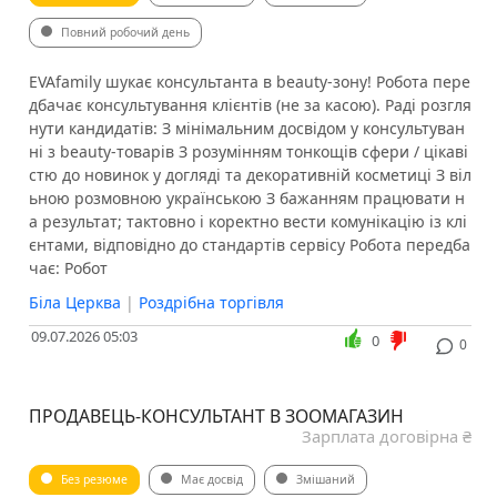
Повний робочий день
EVAfamily шукає консультанта в beauty-зону! Робота пере
дбачає консультування клієнтів (не за касою). Раді розгля
нути кандидатів: З мінімальним досвідом у консультуван
ні з beauty-товарів З розумінням тонкощів сфери / цікаві
стю до новинок у догляді та декоративній косметиці З віл
ьною розмовною українською З бажанням працювати н
а результат; тактовно і коректно вести комунікацію із клі
єнтами, відповідно до стандартів сервісу Робота передба
чає: Робот
Біла Церква
|
Роздрібна торгівля
09.07.2026 05:03
0
0
ПРОДАВЕЦЬ-КОНСУЛЬТАНТ В ЗООМАГАЗИН
Зарплата договірна ₴
Без резюме
Має досвід
Змішаний