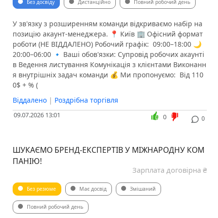
Без досвіду
Дистанційно
Повний робочий день
У зв'язку з розширенням команди відкриваємо набір на
позицію акаунт-менеджера. 📍 Київ 🏢 Офісний формат
роботи (НЕ ВІДДАЛЕНО) Робочий графік: ️ 09:00–18:00 🌙
20:00–06:00 🔹 Ваші обов'язки: Супровід робочих акаунті
в Ведення листування Комунікація з клієнтами Виконанн
я внутрішніх задач команди 💰 Ми пропонуємо: ️ Від 110
0$ + % (
Віддалено
|
Роздрібна торгівля
09.07.2026 13:01
0
0
ШУКАЄМО БРЕНД-ЕКСПЕРТІВ У МІЖНАРОДНУ КОМ
ПАНІЮ!
Зарплата договірна ₴
Без резюме
Має досвід
Змішаний
Повний робочий день