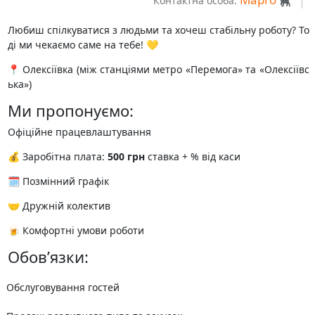
Контактна особа:
Любиш спілкуватися з людьми та хочеш стабільну роботу? То
ді ми чекаємо саме на тебе! 💛
📍 Олексіївка (між станціями метро «Перемога» та «Олексіївс
ька»)
Ми пропонуємо:
Офіційне працевлаштування
💰 Заробітна плата:
500 грн
ставка + % від каси
🗓 Позмінний графік
🤝 Дружній колектив
🍺 Комфортні умови роботи
Обов’язки:
Обслуговування гостей