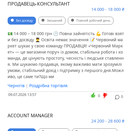
ПРОДАВЕЦЬ-КОНСУЛЬТАНТ
14 000 - 18 000 ₴
Без досвіду
Змішаний
Повний робочий день
💵 14 000 – 18 000 грн 🕑 Повна зайнятість 💪 Готові взят
и без досвіду 👨‍🎓 Освіта немає значення 📝 Червоний ма
ркет шукає у свою команду ПРОДАВЦЯ! «Червоний Марк
ет» — це магазини поруч із домом, стабільна робота і ко
манда, де цінують простоту, чесність і людське ставленн
я. Ми шукаємо продавця, якому важливо мати зрозумілі
умови, стабільний дохід і підтримку з першого дня.Можл
иво, це саме ти?Що ми
Чернігів
|
Роздрібна торгівля
09.07.2026 13:57
0
0
ACCOUNT MANAGER
24 200 - 28 600 ₴