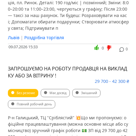
ція, пл. Ринок. Деталі: ️190 год/міс | позмінний; ️Зміни: 8:0
0–20:00 та 11:00–23:00, чергуються у графіку; ️Після 23:00
— таксі за наш рахунок. Ти будеш: ️Розраховувати на кас
і; ️Допомагати обирати подарунки; ️Створювати атмосфер
у свята; ️Підтримувати п
Львів
|
Роздрібна торгівля
09.07.2026 15:33
0
0
ЗАПРОШУЄМО НА РОБОТУ ПРОДАВЦЯ НА ВИКЛАД
КУ АБО ЗА ВІТРИНУ !
29 700 - 42 300 ₴
Без резюме
Має досвід
Змішаний
Повний робочий день
Р-н Галицький, ТЦ "Сріблястий" 💥Що ми пропонуємо: ️о
фіційне працевлаштування (можна основне місце або су
місництво) зручний графік роботи 💵 ЗП від 29 700 до 42