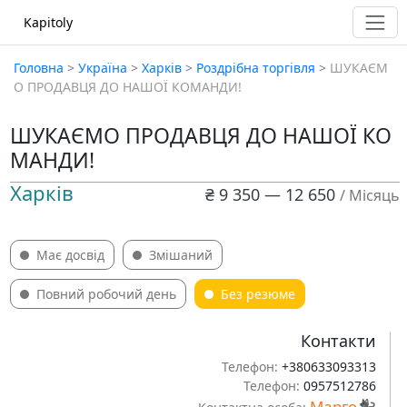
Kapitoly
Головна
>
Україна
>
Харків
>
Роздрібна торгівля
>
ШУКАЄМ
О ПРОДАВЦЯ ДО НАШОЇ КОМАНДИ!
ШУКАЄМО ПРОДАВЦЯ ДО НАШОЇ КО
МАНДИ!
Харків
₴ 9 350 — 12 650
/ Місяць
Має досвід
Змішаний
Повний робочий день
Без резюме
Контакти
Телефон:
+380633093313
Телефон:
0957512786
Марго🐈‍⬛