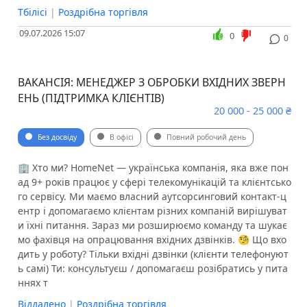
Тбілісі
|
Роздрібна торгівля
09.07.2026 15:07
0
0
ВАКАНСІЯ: МЕНЕДЖЕР З ОБРОБКИ ВХІДНИХ ЗВЕРН
ЕНЬ (ПІДТРИМКА КЛІЄНТІВ)
20 000 - 25 000 ₴
Без досвіду
В офісі
Повний робочий день
🏢 Хто ми? HomeNet — українська компанія, яка вже пон
ад 9+ років працює у сфері телекомунікацій та клієнтсько
го сервісу. Ми маємо власний аутсорсинговий контакт-ц
ентр і допомагаємо клієнтам різних компаній вирішуват
и їхні питання. Зараз ми розширюємо команду та шукає
мо фахівця на опрацювання вхідних дзвінків. 🧐 Що вхо
дить у роботу? Тільки вхідні дзвінки (клієнти телефонуют
ь самі) Ти: консультуєш / допомагаєш розібратись у пита
ннях т
Віддалено
|
Роздрібна торгівля