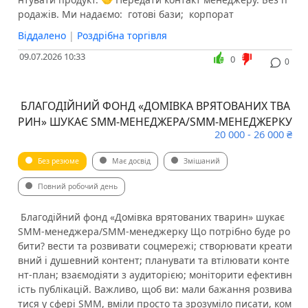
родажів. Ми надаємо: ️ готові бази; ️ корпорат
Віддалено
|
Роздрібна торгівля
09.07.2026 10:33
0
0
️ БЛАГОДІЙНИЙ ФОНД «ДОМІВКА ВРЯТОВАНИХ ТВА
РИН» ШУКАЄ SMM-МЕНЕДЖЕРА/SMM-МЕНЕДЖЕРКУ
20 000 - 26 000 ₴
Без резюме
Має досвід
Змішаний
Повний робочий день
​​​️ Благодійний фонд «Домівка врятованих тварин» шукає
SMM-менеджера/SMM-менеджерку Що потрібно буде ро
бити? вести та розвивати соцмережі; створювати креати
вний і душевний контент; планувати та втілювати конте
нт-план; взаємодіяти з аудиторією; моніторити ефективн
ість публікацій. Важливо, щоб ви: мали бажання розвива
тися у сфері SMM, вміли просто та зрозуміло писати, ком