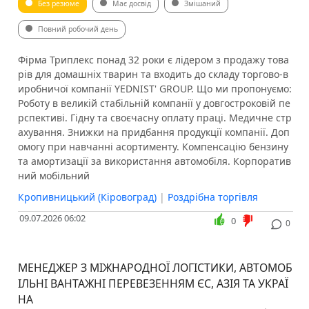
Без резюме
Має досвід
Змішаний
Повний робочий день
Фірма Триплекс понад 32 роки є лідером з продажу това
рів для домашніх тварин та входить до складу торгово-в
иробничої компанії YEDNIST' GROUP. Що ми пропонуємо:
Роботу в великій стабільній компанії у довгостроковій пе
рспективі. Гідну та своєчасну оплату праці. Медичне стр
ахування. Знижки на придбання продукції компанії. Доп
омогу при навчанні асортименту. Компенсацію бензину
та амортизації за використання автомобіля. Корпоратив
ний мобільний
Кропивницький (Кіровоград)
|
Роздрібна торгівля
09.07.2026 06:02
0
0
МЕНЕДЖЕР З МІЖНАРОДНОЇ ЛОГІСТИКИ, АВТОМОБ
ІЛЬНІ ВАНТАЖНІ ПЕРЕВЕЗЕННЯМ ЄС, АЗІЯ ТА УКРАЇ
НА