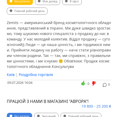
Без резюме
Має досвід
В офісі
Повний робочий день
Zemits — американський бренд косметологічного обладн
ання, представлений в Україні. Ми дуже швидко зростає
мо, тому шукаємо нового спеціаліста з продажу до нас в
команду. У нас молодий колектив. Відділ продажу — суто
жіночий)) Люди — це наша цінність, і ми гордимося ним
и. Прийняти людину на работу — наче стати рівноправн
им членом родини. Так — так, ми справжні, з правильни
ми цінностями, і ми існуємо 🙂 ️Обов’язки: ️Продаж косме
тологічного обладнання ️Консультува
Київ
|
Роздрібна торгівля
09.07.2026 16:04
0
0
ПРАЦЮЙ З НАМИ В МАГАЗИНІ "АВРОРА"!
19 800 - 25 200 ₴
Без досвіду
Змішаний
Повний робочий день