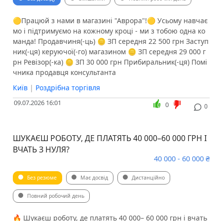
🟡Працюй з нами в магазині "Аврора"!🟡 Усьому навчає
мо і підтримуємо на кожному кроці - ми з тобою одна ко
манда! Продавчиня(-ць) 🪙 ЗП середня 22 500 грн Заступ
ник(-ця) керуючої(-го) магазином 🪙 ЗП середня 29 000 г
рн Ревізор(-ка) 🪙 ЗП 30 000 грн Прибиральник(-ця) Помі
чника продавця консультанта
Київ
|
Роздрібна торгівля
09.07.2026 16:01
0
0
ШУКАЄШ РОБОТУ, ДЕ ПЛАТЯТЬ 40 000–60 000 ГРН І
ВЧАТЬ З НУЛЯ?
40 000 - 60 000 ₴
Без резюме
Має досвід
Дистанційно
Повний робочий день
🔥 Шукаєш роботу, де платять 40 000– 60 000 грн і вчать