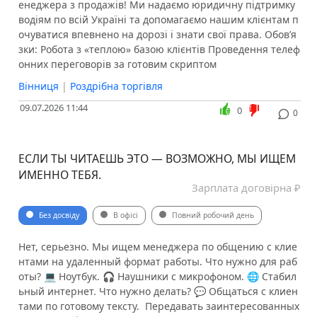
енеджера з продажів! Ми надаємо юридичну підтримку
водіям по всій Україні та допомагаємо нашим клієнтам п
очуватися впевнено на дорозі і знати свої права. Обов’я
зки: Робота з «теплою» базою клієнтів Проведення телеф
онних переговорів за готовим скриптом
Вінниця
|
Роздрібна торгівля
09.07.2026 11:44
0
0
ЕСЛИ ТЫ ЧИТАЕШЬ ЭТО — ВОЗМОЖНО, МЫ ИЩЕМ
ИМЕННО ТЕБЯ.
Зарплата договірна ₽
Без досвіду
В офісі
Повний робочий день
Нет, серьезно. Мы ищем менеджера по общению с клие
нтами на удаленный формат работы. Что нужно для раб
оты? 💻 Ноутбук. 🎧 Наушники с микрофоном. 🌐 Стабил
ьный интернет. Что нужно делать? 💬 Общаться с клиен
тами по готовому тексту. ️ Передавать заинтересованных