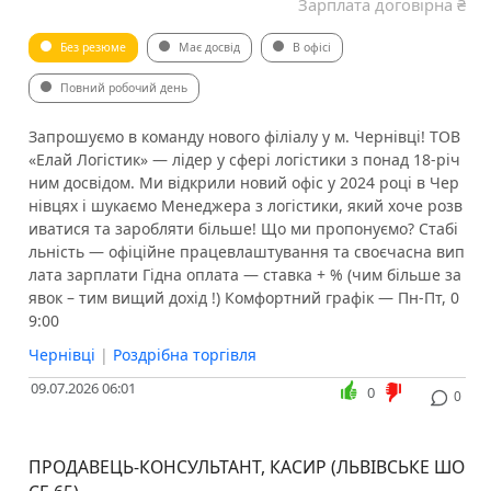
Зарплата договірна ₴
Без резюме
Має досвід
В офісі
Повний робочий день
Запрошуємо в команду нового філіалу у м. Чернівці! ТОВ
«Елай Логістик» — лідер у сфері логістики з понад 18-річ
ним досвідом. Ми відкрили новий офіс у 2024 році в Чер
нівцях і шукаємо Менеджера з логістики, який хоче розв
иватися та заробляти більше! Що ми пропонуємо? Стабі
льність — офіційне працевлаштування та своєчасна вип
лата зарплати Гідна оплата — ставка + % (чим більше за
явок – тим вищий дохід !) Комфортний графік — Пн-Пт, 0
9:00
Чернівці
|
Роздрібна торгівля
09.07.2026 06:01
0
0
ПРОДАВЕЦЬ-КОНСУЛЬТАНТ, КАСИР (ЛЬВІВСЬКЕ ШО