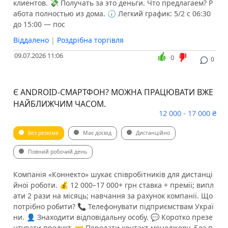
клиентов. 💸 Получать за это деньги. Что предлагаем? Р
абота полностью из дома. 🕡 Легкий график: 5/2 с 06:30
до 15:00 — пос
Віддалено
|
Роздрібна торгівля
09.07.2026 11:06
0
0
Є ANDROID-СМАРТФОН? МОЖНА ПРАЦЮВАТИ ВЖЕ
НАЙБЛИЖЧИМ ЧАСОМ.
12 000 - 17 000 ₴
Без резюме
Має досвід
Дистанційно
Повний робочий день
Компанія «Коннекто» шукає співробітників для дистанці
йної роботи. 💰 12 000–17 000+ грн ставка + премії; випл
ати 2 рази на місяць; навчання за рахунок компанії. Що
потрібно робити? 📞 Телефонувати підприємствам Украї
ни. 👤 Знаходити відповідальну особу. 💬 Коротко презе
нтувати продукт. 🤝 Передати контакт менеджеру. ️Без п