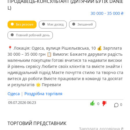
ПРОДАВЕЦЬ-КОНСУЛЬТАНТ (ДИТЯЧИЙ БУТІК DANIE
L)
30 000 - 35 000 ₴
Без резюме
Має досвід
Змішаний
Повний робочий день
📍 Локація: Одеса, вулиця Рішельєвська, 10 💰 Зарплата
30 000 – 35 000 грн 📋 Вимоги: Бажаєте дарувати радість
маленьким покупцям Готові вчитися та надавати високи
й рівень сервісу Любите своїх клієнтів та вмієте знайти і
ндивідуальний підхід Маєте почуття стилю та творчо ста
витеся до роботи Вмієте працювати в команді та досягат
и результатів 🌟 Переваги
Одеса
|
Роздрібна торгівля
09.07.2026 06:23
0
0
ТОРГОВИЙ ПРЕДСТАВНИК
Зарплата договірна ₴