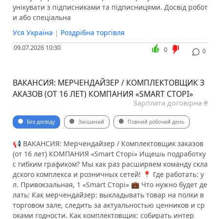
унікувати з підписниками та підписницями. Досвід робот
и або спеціальна
Уся Україна
|
Роздрібна торгівля
09.07.2026 10:30
0
0
ВАКАНСИЯ: МЕРЧЕНДАЙЗЕР / КОМПЛЕКТОВЩИК З
АКАЗОВ (ОТ 16 ЛЕТ) КОМПАНИЯ «SMART СТОРІ»
Зарплата договірна ₴
Без досвіду
Змішаний
Повний робочий день
📢 ВАКАНСИЯ: Мерчендайзер / Комплектовщик заказов
(от 16 лет) КОМПАНИЯ «Smart Сторі» Ищешь подработку
с гибким графиком? Мы как раз расширяем команду скла
дского комплекса и розничных сетей! 📍 Где работать: у
л. Привокзальная, 1 «Smart Сторі» 💼 Что нужно будет де
лать: Как мерчендайзер: выкладывать товар на полки в
торговом зале, следить за актуальностью ценников и ср
оками годности. Как комплектовщик: собирать интер