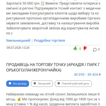
Зарплата 50 000 грн 📋 Вимоги: Представляти інтереси к
омпанії в регіоні Підтримувати тісний контакт з медични
ми закладами Консультувати клієнтів щодо вибору та ко
ристування протезно-ортопедичними виробами Організ
овувати замовлення, доставку та налаштування виробів
Забезпечувати зворотній зв’язок від користувачів Актив
но с
Хмельницький
|
Роздрібна торгівля
09.07.2026 12:24
0
0
ПРОДАВЕЦЬ НА ТОРГОВУ ТОЧКУ (АРКАДІЯ / ПАРК Г
ОРЬКОГО/ЛАНЖЕРОН/ЧАЙКА)
30 976 - 39 424 ₴
Без досвіду
Змішаний
Повний робочий день
Набираємо команду на літній сезон! Залишилося лише 6
місць. 💰 Ми пропонуємо: Дохід від 1000 до 1600 грн за з
міну (ставка + % від каси). Щоденна виплата заробітної п