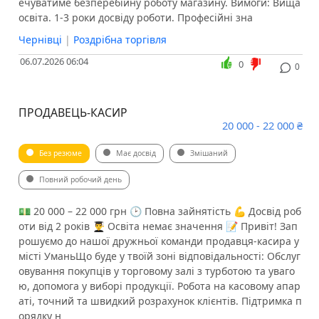
ечуватиме безперебійну роботу магазину. Вимоги: Вища
освіта. 1-3 роки досвіду роботи. Професійні зна
Чернівці
|
Роздрібна торгівля
06.07.2026 06:04
0
0
ПРОДАВЕЦЬ-КАСИР
20 000 - 22 000 ₴
Без резюме
Має досвід
Змішаний
Повний робочий день
💵 20 000 – 22 000 грн 🕑 Повна зайнятість 💪 Досвід роб
оти від 2 років 👨‍🎓 Освіта немає значення 📝 Привіт! Зап
рошуємо до нашої дружньої команди продавця-касира у
місті УманьЩо буде у твоїй зоні відповідальності: Обслуг
овування покупців у торговому залі з турботою та уваго
ю, допомога у виборі продукції. Робота на касовому апар
аті, точний та швидкий розрахунок клієнтів. Підтримка п
орядку н