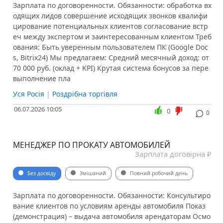
Зарплата по договоренности. Обязанности: обработка вх
одящих лидов совершение исходящих звонков квалифи
цирование потенциальных клиентов согласование встр
еч между экспертом и заинтересованным клиентом Треб
ования: Быть уверенным пользователем ПК (Google Doc
s, Bitrix24) Мы предлагаем: Средний месячный доход: от
70 000 руб. (оклад + KPI) Крутая система бонусов за пере
выполнение пла
Уся Росія
|
Роздрібна торгівля
06.07.2026 10:05
0
0
МЕНЕДЖЕР ПО ПРОКАТУ АВТОМОБИЛЕЙ
Зарплата договірна ₽
Без досвіду
Змішаний
Повний робочий день
Зарплата по договоренности. Обязанности: Консультиро
вание клиентов по условиям аренды автомобиля Показ
(демонстрация) – выдача автомобиля арендаторам Осмо