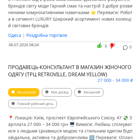
брендів світу моди Гарний смак та настрій З добре розви
неними комунікативними навичками 🌟 Переваги: Робот
а в сегменті LUXURY Широкий асортимент нових колекці
й світових брендів
Одеса
|
Роздрібна торгівля
06.07.2026 08:24
0
0
ПРОДАВЕЦЬ-КОНСУЛЬТАНТ В МАГАЗИН ЖІНОЧОГО
ОДЯГУ (ТРЦ RETROVILLE, DREAM YELLOW)
27 000 - 34 000 ₴
Без резюме
Має досвід
Змішаний
Повний робочий день
📍 Локація: Київ, проспект Європейського Союзу, 47 💸 З
арплата 27 000 – 34 000 грн 🖥 Вимоги: Любиш спілкуват
ися з людьми Цікавишся модою та стильним одягом Відп
овідальна, активна та доброзичлива 🔢 Переваги: Оплач