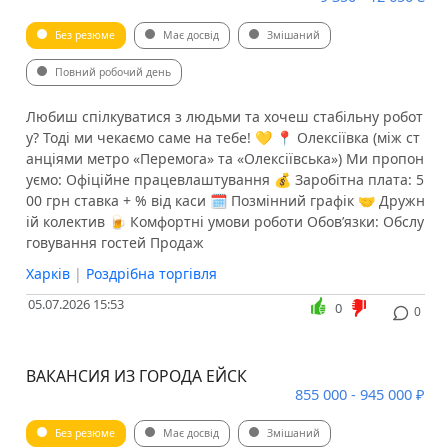
Без резюме
Має досвід
Змішаний
Повний робочий день
Любиш спілкуватися з людьми та хочеш стабільну робот
у? Тоді ми чекаємо саме на тебе! 💛 📍 Олексіївка (між ст
анціями метро «Перемога» та «Олексіївська») Ми пропон
уємо: Офіційне працевлаштування 💰 Заробітна плата: 5
00 грн ставка + % від каси 🗓 Позмінний графік 🤝 Дружн
ій колектив 🍺 Комфортні умови роботи Обов’язки: Обслу
говування гостей Продаж
Харків
|
Роздрібна торгівля
05.07.2026 15:53
0
0
ВАКАНСИЯ ИЗ ГОРОДА ЕЙСК
855 000 - 945 000 ₽
Без резюме
Має досвід
Змішаний