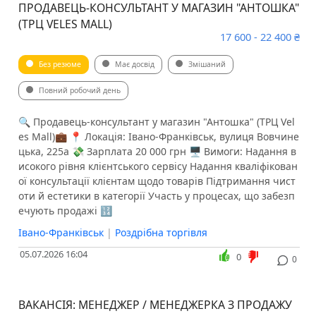
ПРОДАВЕЦЬ-КОНСУЛЬТАНТ У МАГАЗИН "АНТОШКА"
(ТРЦ VELES MALL)
17 600 - 22 400 ₴
Без резюме
Має досвід
Змішаний
Повний робочий день
🔍 Продавець-консультант у магазин "Антошка" (ТРЦ Vel
es Mall)💼 📍 Локація: Івано-Франківськ, вулиця Вовчине
цька, 225а 💸 Зарплата 20 000 грн 🖥 Вимоги: Надання в
исокого рівня клієнтського сервісу Надання кваліфікован
ої консультації клієнтам щодо товарів Підтримання чист
оти й естетики в категорії Участь у процесах, що забезп
ечують продажі 🔢
Івано-Франківськ
|
Роздрібна торгівля
05.07.2026 16:04
0
0
ВАКАНСІЯ: МЕНЕДЖЕР / МЕНЕДЖЕРКА З ПРОДАЖУ