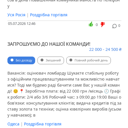
у
Уся Росія
|
Роздрібна торгівля
05.07.2026 12:46
0
0
ЗАПРОШУЄМО ДО НАШОЇ КОМАНДИ!
22 000 - 24 500 ₴
Без досвіду
Змішаний
Повний робочий день
Вакансія: оцінювач ломбарду Шукаєте стабільну роботу
з офіційним працевлаштуванням та можливістю навчат
ися? Тоді ми будемо раді бачити саме Вас у нашій коман
ді! 😊 📍 Заробітна плата: від 22 000 грн /місяць 🕘 Графі
к роботи: 2/4 або 3/6 Робочий час: з 09:00 до 19:00 Ваші о
бов'язки: консультування клієнтів; видача кредитів під за
ставу золота та техніки; оцінка ювелірних виробів (усьом
у навчаємо); в
Одеса
|
Роздрібна торгівля