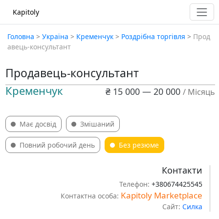
Kapitoly
Головна
>
Україна
>
Кременчук
>
Роздрібна торгівля
>
Прод
авець-консультант
Продавець-консультант
Кременчук
₴ 15 000 — 20 000
/ Місяць
Має досвід
Змішаний
Повний робочий день
Без резюме
Контакти
Телефон:
+380674425545
Kapitoly Marketplace
Контактна особа:
Сайт:
Силка