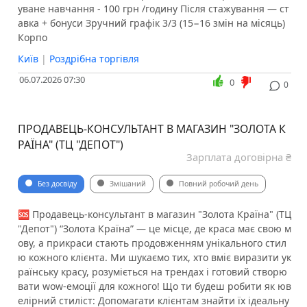
уване навчання - 100 грн /годину Після стажування — ст
авка + бонуси Зручний графік 3/3 (15−16 змін на місяць)
Корпо
Київ
|
Роздрібна торгівля
06.07.2026 07:30
0
0
ПРОДАВЕЦЬ-КОНСУЛЬТАНТ В МАГАЗИН "ЗОЛОТА К
РАЇНА" (ТЦ "ДЕПОТ")
Зарплата договірна ₴
Без досвіду
Змішаний
Повний робочий день
🆘 Продавець-консультант в магазин "Золота Країна" (ТЦ
"Депот") “Золота Країна” — це місце, де краса має свою м
ову, а прикраси стають продовженням унікального стил
ю кожного клієнта. Ми шукаємо тих, хто вміє виразити ук
раїнську красу, розуміється на трендах і готовий створю
вати wow-емоції для кожного! Що ти будеш робити як юв
елірний стиліст: Допомагати клієнтам знайти їх ідеальну