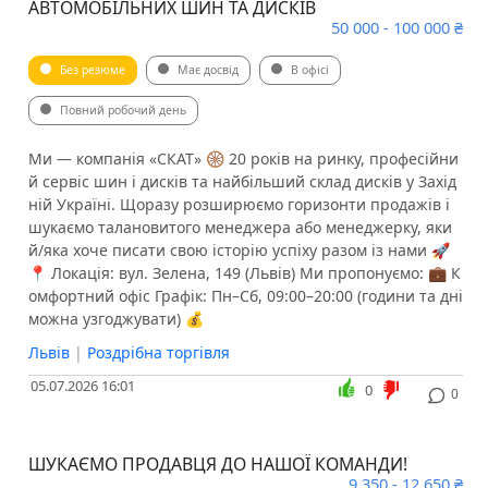
АВТОМОБІЛЬНИХ ШИН ТА ДИСКІВ
50 000 - 100 000 ₴
Без резюме
Має досвід
В офісі
Повний робочий день
Ми — компанія «СКАТ» 🛞 20 років на ринку, професійни
й сервіс шин і дисків та найбільший склад дисків у Захід
ній Україні. Щоразу розширюємо горизонти продажів і
шукаємо талановитого менеджера або менеджерку, яки
й/яка хоче писати свою історію успіху разом із нами 🚀
📍 Локація: вул. Зелена, 149 (Львів) Ми пропонуємо: 💼 К
омфортний офіс Графік: Пн–Сб, 09:00–20:00 (години та дні
можна узгоджувати) 💰
Львів
|
Роздрібна торгівля
05.07.2026 16:01
0
0
ШУКАЄМО ПРОДАВЦЯ ДО НАШОЇ КОМАНДИ!
9 350 - 12 650 ₴