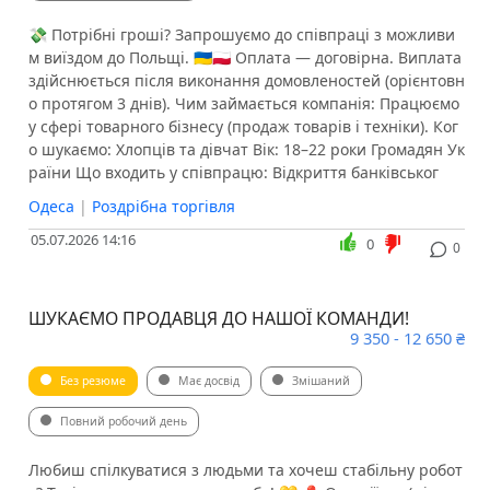
💸 Потрібні гроші? Запрошуємо до співпраці з можливи
м виїздом до Польщі. 🇺🇦️🇵🇱 Оплата — договірна. Виплата
здійснюється після виконання домовленостей (орієнтовн
о протягом 3 днів). Чим займається компанія: Працюємо
у сфері товарного бізнесу (продаж товарів і техніки). Ког
о шукаємо: Хлопців та дівчат Вік: 18–22 роки Громадян Ук
раїни Що входить у співпрацю: Відкриття банківськог
Одеса
|
Роздрібна торгівля
05.07.2026 14:16
0
0
ШУКАЄМО ПРОДАВЦЯ ДО НАШОЇ КОМАНДИ!
9 350 - 12 650 ₴
Без резюме
Має досвід
Змішаний
Повний робочий день
Любиш спілкуватися з людьми та хочеш стабільну робот