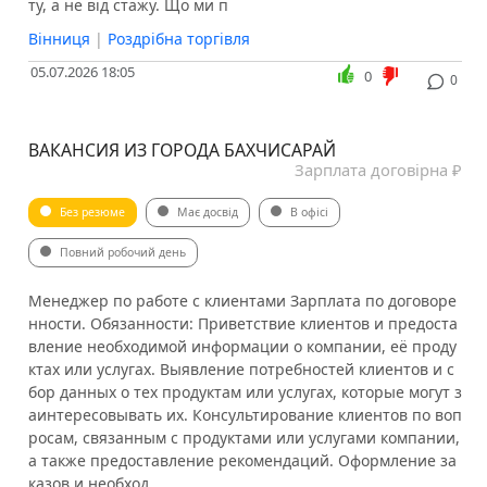
ту, а не від стажу. Що ми п
Вінниця
|
Роздрібна торгівля
05.07.2026 18:05
0
0
ВАКАНСИЯ ИЗ ГОРОДА БАХЧИСАРАЙ
Зарплата договірна ₽
Без резюме
Має досвід
В офісі
Повний робочий день
Менеджер по работе с клиентами Зарплата по договоре
нности. Обязанности: Приветствие клиентов и предоста
вление необходимой информации о компании, её проду
ктах или услугах. Выявление потребностей клиентов и с
бор данных о тех продуктам или услугах, которые могут з
аинтересовывать их. Консультирование клиентов по воп
росам, связанным с продуктами или услугами компании,
а также предоставление рекомендаций. Оформление за
казов и необход