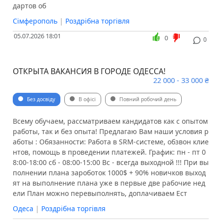
дартов об
Сімферополь
|
Роздрібна торгівля
05.07.2026 18:01
0
0
ОТКРЫТА ВАКАНСИЯ В ГОРОДЕ ОДЕССА!
22 000 - 33 000 ₴
Без досвіду
В офісі
Повний робочий день
Всему обучаем, рассматриваем кандидатов как с опытом
работы, так и без опыта! Предлагаю Вам наши условия р
аботы : Обязанности: Работа в SRM-системе, обзвон клие
нтов, помощь в проведении платежей. График: пн - пт 0
8:00-18:00 сб - 08:00-15:00 Вс - всегда выходной !!! При вы
полнении плана зароботок 1000$ + 90% новичков выход
ят на выполнение плана уже в первые две рабочие нед
ели План можно перевыполнять, доплачиваем Ест
Одеса
|
Роздрібна торгівля