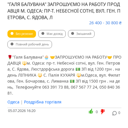
"ГАЛЯ БАЛУВАНА" ЗАПРОШУЄМО НА РАБОТУ ПРОД
АВЦЯ М. ОДЕСА: ПР-Т. НЕБЕСНОЇ СОТНІ, ВУЛ. ГЕН. П
ЕТРОВА, С. ЯДОВА, Л
26 400 - 30 800 ₴
Без резюме
Має досвід
Змішаний
Повний робочий день
🌹"Галя Балувана"🧁 🤝ЗАПРОШУЄМО НА РАБОТУ🤝 ПРО
ДАВЦЯ 🔱м. Одеса: пр-т. Небесної сотні, вул. Ген. Петров
а, С. Ядова, Люстдорфська дорога 💵 ЗП від 1200 грн . на
день ЛІПНИКА 🔱 С. Палія КУХАРЯ 🔱м.Одеса, вул. Филат
ова, Ген. Бочарова, с. Лиманка 💵 ЗП від 1500 грн . на де
нь, ️ Телефонуйте 063 391 73 88, 067 567 77 24, 050 840 36
81.
Одеса
|
Роздрібна торгівля
05.07.2026 16:20
0
0