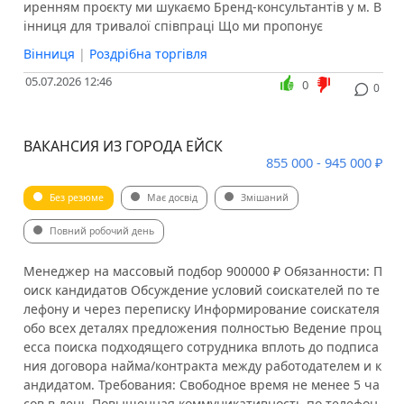
иренням проєкту ми шукаємо Бренд-консультантів у м. В
інниця для тривалої співпраці Що ми пропонує
Вінниця
|
Роздрібна торгівля
05.07.2026 12:46
0
0
ВАКАНСИЯ ИЗ ГОРОДА ЕЙСК
855 000 - 945 000 ₽
Без резюме
Має досвід
Змішаний
Повний робочий день
Менеджер на массовый подбор 900000 ₽ Обязанности: П
оиск кандидатов Обсуждение условий соискателей по те
лефону и через переписку Информирование соискателя
обо всех деталях предложения полностью Ведение проц
есса поиска подходящего сотрудника вплоть до подписа
ния договора найма/контракта между работодателем и к
андидатом. Требования: Свободное время не менее 5 ча
сов в день Повышенная коммуникативность по телефон