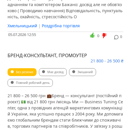
аднанням та комп'ютером ️Бажано: досвід але не обов'яз
ково ( Проводимо навчання) ️Відповідальність, пунктуаль
ність, охайність, стресостійкість О
Хмельницький
|
Роздрібна торгівля
05.07.2026 12:55
0
0
БРЕНД-КОНСУЛЬТАНТ, ПРОМОУТЕР
21 800 - 26 500 ₴
Без резюме
Має досвід
Змішаний
Повний робочий день
21 800 – 26 500 грн 💼Бренд — консультант (постійний п
роєкт) 💵 від 21 800 грн /місяць Ми — Business Tuning Ce
nter, одна з провідних агенцій маркетингових комунікаці
й України, яка успішно працює з 2004 року. Ми допомага
ємо глобальним брендам стати ближчими до споживачі
в, торгових партнерів та співробітників. У зв’язку з розш