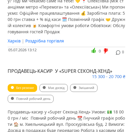
у? Тоді ми чекаємо саме на тебе! 💛 📍 Олексіївка (між ст
анціями метро «Перемога» та «Олексіївська») Ми пропон
уємо: Офіційне працевлаштування 💰 Заробітна плата: 5
00 грн ставка + % від каси 🗓 Позмінний графік 🤝 Дружн
ій колектив 🍺 Комфортні умови роботи Обов’язки: Обслу
говування гостей Продаж
Харків
|
Роздрібна торгівля
05.07.2026 13:12
0
0
ПРОДАВЕЦЬ-КАСИР У «SUPER СЕКОНД-ХЕНД»
15 300 - 20 700 ₴
Без резюме
Має досвід
Змішаний
Повний робочий день
Продавець-касир у «Super Секонд-Хенд» Умови: 💵 18 00
0 грн / міс ️ Повний робочий день 📆 Гнучкий графік робо
ти 🏠 м. Хмельницький вул. Проскурівська буд. 2 Вимоги:
️Досвід в продажах буде перевагою ️Робота з касовим обл