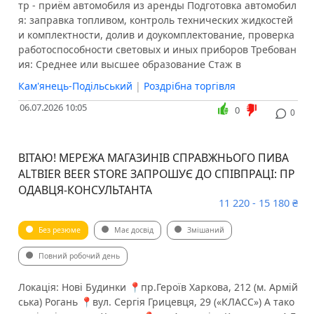
тр - приём автомобиля из аренды Подготовка автомобил
я: заправка топливом, контроль технических жидкостей
и комплектности, долив и доукомплектование, проверка
работоспособности световых и иных приборов Требован
ия: Среднее или высшее образование Стаж в
Кам'янець-Подільський
|
Роздрібна торгівля
06.07.2026 10:05
0
0
ВІТАЮ! МЕРЕЖА МАГАЗИНІВ СПРАВЖНЬОГО ПИВА
ALTBIER BEER STORE ЗАПРОШУЄ ДО СПІВПРАЦІ: ПР
ОДАВЦЯ-КОНСУЛЬТАНТА
11 220 - 15 180 ₴
Без резюме
Має досвід
Змішаний
Повний робочий день
Локація: Нові Будинки 📍пр.Героїв Харкова, 212 (м. Армій
ська) Рогань 📍вул. Сергія Грицевця, 29 («КЛАСС») А тако