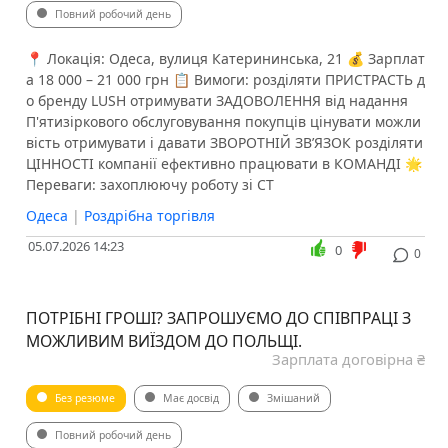
Повний робочий день
📍 Локація: Одеса, вулиця Катерининська, 21 💰 Зарплат
а 18 000 – 21 000 грн 📋 Вимоги: розділяти ПРИСТРАСТЬ д
о бренду LUSH отримувати ЗАДОВОЛЕННЯ від надання
П'ятизіркового обслуговування покупців цінувати можли
вість отримувати і давати ЗВОРОТНІЙ ЗВ’ЯЗОК розділяти
ЦІННОСТІ компанії ефективно працювати в КОМАНДІ 🌟
Переваги: захоплюючу роботу зі СТ
Одеса
|
Роздрібна торгівля
05.07.2026 14:23
0
0
ПОТРІБНІ ГРОШІ? ЗАПРОШУЄМО ДО СПІВПРАЦІ З
МОЖЛИВИМ ВИЇЗДОМ ДО ПОЛЬЩІ. ️
Зарплата договірна ₴
Без резюме
Має досвід
Змішаний
Повний робочий день