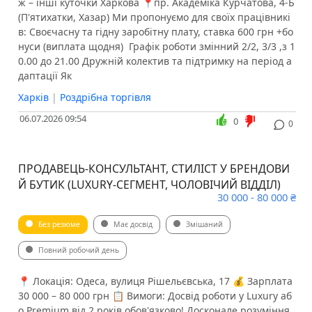
ж – інші куточки Харкова 📍пр. Академіка Курчатова, 4-Б
(П'ятихатки, Хазар) Ми пропонуємо для своїх працівникі
в: ️Своєчасну та гідну заробітну плату, ставка 600 грн +бо
нуси (виплата щодня) ️ Графік роботи змінний 2/2, 3/3 ,з 1
0.00 до 21.00 ️Дружній колектив та підтримку на період а
даптації Як
Харків
|
Роздрібна торгівля
06.07.2026 09:54
0
0
ПРОДАВЕЦЬ-КОНСУЛЬТАНТ, СТИЛІСТ У БРЕНДОВИ
Й БУТИК (LUXURY-СЕГМЕНТ, ЧОЛОВІЧИЙ ВІДДІЛ)
30 000 - 80 000 ₴
Без резюме
Має досвід
Змішаний
Повний робочий день
📍 Локація: Одеса, вулиця Рішельєвська, 17 💰 Зарплата
30 000 – 80 000 грн 📋 Вимоги: Досвід роботи у Luxury аб
о Premium від 2 років обов'язково! Досконале розуміння