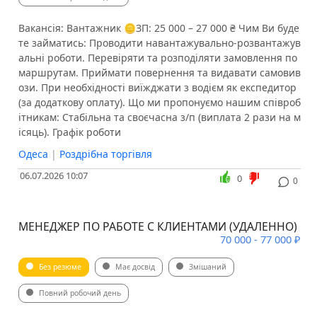
️Вакансія: Вантажник 🪙ЗП: 25 000 – 27 000 ₴ Чим Ви буде
те займатись: Проводити навантажувально-розвантажув
альні роботи. Перевіряти та розподіляти замовлення по
маршрутам. Приймати повернення та видавати самовив
ози. При необхідності виїжджати з водієм як експедитор
(за додаткову оплату). Що ми пропонуємо нашим співроб
ітникам: Стабільна та своєчасна з/п (виплата 2 рази на м
ісяць). Графік роботи
Одеса
|
Роздрібна торгівля
06.07.2026 10:07
0
0
МЕНЕДЖЕР ПО РАБОТЕ С КЛИЕНТАМИ (УДАЛЕННО)
70 000 - 77 000 ₽
Без резюме
Має досвід
Змішаний
Повний робочий день