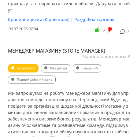
прикрасу та створювати стильні образи. Дарувати незаб
ут
Кропивницький (Кіровоград)
|
Роздрібна торгівля
06.07.2026 07:04
0
0
МЕНЕДЖЕР МАГАЗИНУ (STORE MANAGER)
Зарплата договірна ₴
Без резюме
Має досвід
Змішаний
Повний робочий день
Ми запрошуємо на роботу Менеджера магазину для упр
авління командою магазину в м. Чернівці, який буде від
повідати за організацію щоденної діяльності магазину з
метою досягнення запланованих показників продажів та
забезпечення високих бізнес-результатів. Менеджер маг
азину очолюватиме та розвиватиме команду, підтримув
атиме високі стандарти обслуговування клієнтів і забезп