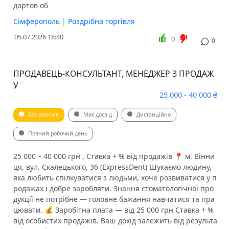
дартов об
Сімферополь
|
Роздрібна торгівля
05.07.2026 18:40
0
0
ПРОДАВЕЦЬ-КОНСУЛЬТАНТ, МЕНЕДЖЕР З ПРОДАЖ
У
25 000 - 40 000 ₴
Без резюме
Має досвід
Дистанційно
Повний робочий день
25 000 – 40 000 грн , Ставка + % від продажів 📍 м. Вінни
ця, вул. Скалецького, 36 (ExpressDent) Шукаємо людину,
яка любить спілкуватися з людьми, хоче розвиватися у п
родажах і добре заробляти. Знання стоматологічної про
дукції не потрібне — головне бажання навчатися та пра
цювати. 💰 Заробітна плата — від 25 000 грн Ставка + %
від особистих продажів. Ваш дохід залежить від результа