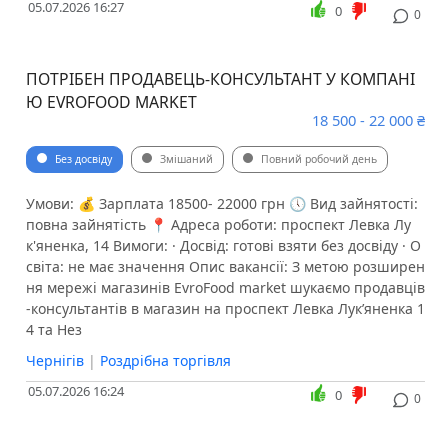
05.07.2026 16:27
0
0
ПОТРІБЕН ПРОДАВЕЦЬ-КОНСУЛЬТАНТ У КОМПАНІ
Ю EVROFOOD MARKET
18 500 - 22 000 ₴
Без досвіду
Змішаний
Повний робочий день
Умови: 💰 Зарплата 18500- 22000 грн 🕔 Вид зайнятості:
повна зайнятість 📍 Адреса роботи: проспект Левка Лу
к'яненка, 14 Вимоги: · Досвід: готові взяти без досвіду · О
світа: не має значення Опис вакансії: З метою розширен
ня мережі магазинів EvroFood market шукаємо продавців
-консультантів в магазин на проспект Левка Лук’яненка 1
4 та Нез
Чернігів
|
Роздрібна торгівля
05.07.2026 16:24
0
0