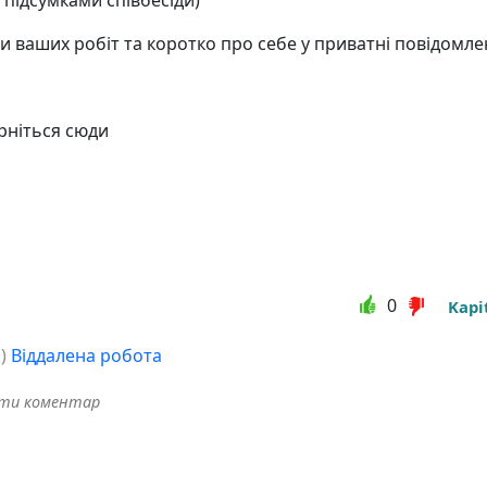
 підсумками співбесіди)
ди ваших робіт та коротко про себе у приватні повідом
ерніться сюди
0
Kapi
о
)
Віддалена робота
ити коментар