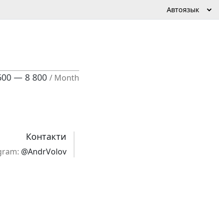
600 — 8 800
/ Month
Контакти
gram:
@AndrVolov