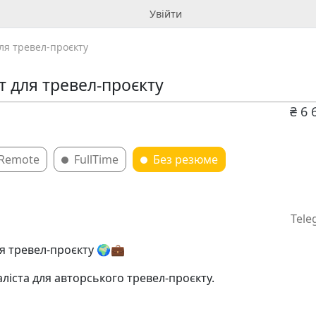
Увійти
я тревел-проєкту ️
 для тревел-проєкту ️
₴ 6 
Remote
FullTime
Без резюме
Tele
я тревел-проєкту ️🌍💼
іста для авторського тревел-проєкту.