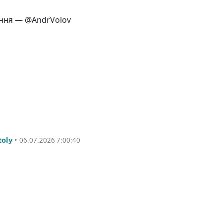
лення — @AndrVolov
toly
•
06.07.2026 7:00:40