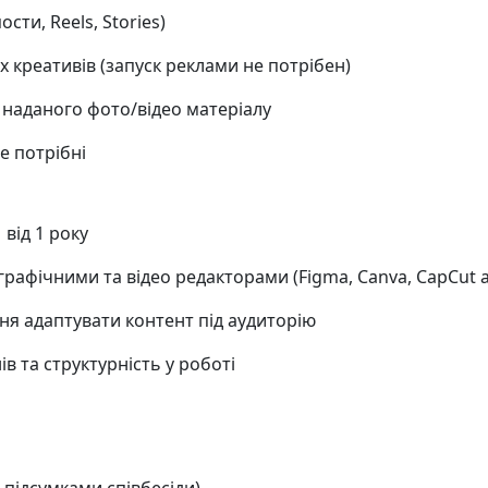
сти, Reels, Stories)
 креативів (запуск реклами не потрібен)
 наданого фото/відео матеріалу
не потрібні
від 1 року
рафічними та відео редакторами (Figma, Canva, CapCut а
ня адаптувати контент під аудиторію
в та структурність у роботі