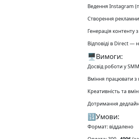
Ведення Instagram (по
Створення рекламних
Генерація контенту з
Відповіді в Direct — 
🖥Вимоги:
Досвід роботи у SMM 
Вміння працювати з г
Креативність та вмін
Дотримання дедлайні
🔢Умови:
Формат: віддалено