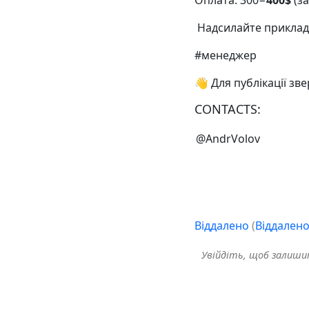
Оплата: 300−
400$
(за
️ Надсилайте прикла
#менеджер
👋 Для публікації зв
CONTACTS:
@AndrVolov
Віддалено
(
Віддален
Увійдіть, щоб залиш