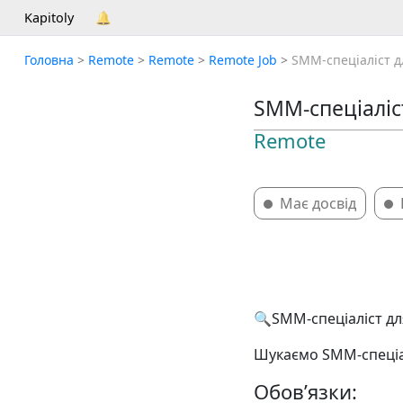
Kapitoly
🔔
Головна
>
Remote
>
Remote
>
Remote Job
>
SMM-спеціаліст дл
SMM-спеціаліст
Remote
Має досвід
🔍SMM-спеціаліст дл
Шукаємо SMM-спеціал
️Обов’язки: