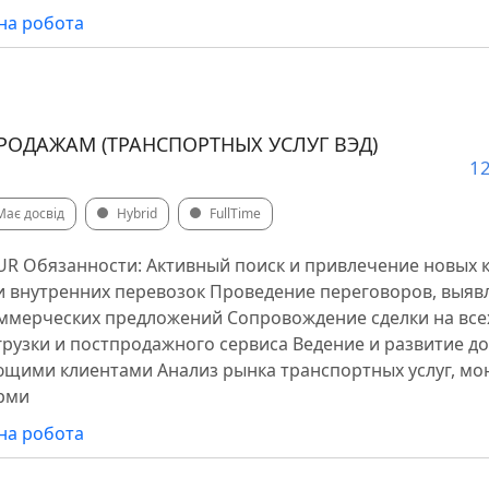
на робота
РОДАЖАМ (ТРАНСПОРТНЫХ УСЛУГ ВЭД)
12
Має досвід
Hybrid
FullTime
 RUR Обязанности: Активный поиск и привлечение новых к
и внутренних перевозок Проведение переговоров, выяв
оммерческих предложений Сопровождение сделки на всех
тгрузки и постпродажного сервиса Ведение и развитие д
щими клиентами Анализ рынка транспортных услуг, мо
орми
на робота