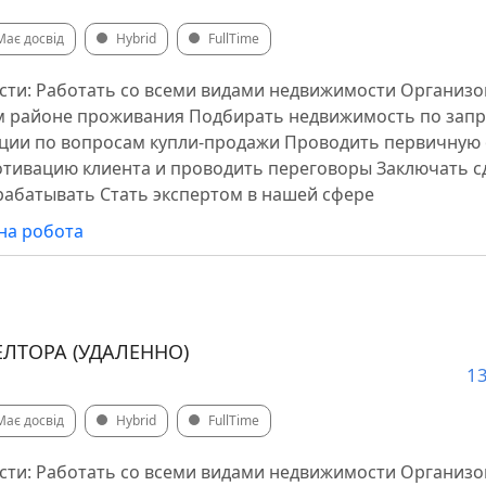
Має досвід
Hybrid
FullTime
сти: Работать со всеми видами недвижимости Организ
ём районе проживания Подбирать недвижимость по запр
ации по вопросам купли-продажи Проводить первичную
тивацию клиента и проводить переговоры Заключать с
арабатывать Стать экспертом в нашей сфере
на робота
ТОРА (УДАЛЕННО)
13
Має досвід
Hybrid
FullTime
сти: Работать со всеми видами недвижимости Организ