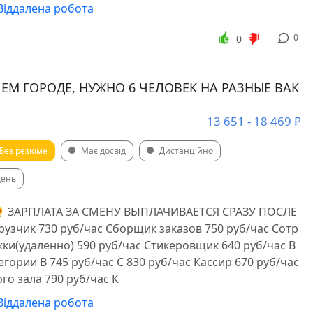
Віддалена робота
0
0
ЕМ ГОРОДЕ, НУЖНО 6 ЧЕЛОВЕК НА РАЗНЫЕ ВАК
13 651 - 18 469 ₽
Без резюме
Має досвід
Дистанційно
день
 ЗАРПЛАТА ЗА СМЕНУ ВЫПЛАЧИВАЕТСЯ СРАЗУ ПОСЛЕ
узчик 730 руб/час Сборщик заказов 750 руб/час Сотр
ки(удаленно) 590 руб/час Стикеровщик 640 руб/час В
егории B 745 руб/час C 830 руб/час Кассир 670 руб/час
го зала 790 руб/час К
Віддалена робота