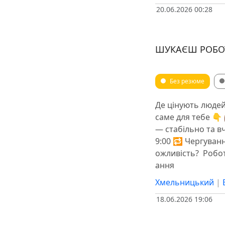
20.06.2026 00:28
ШУКАЄШ РОБОТ
Без резюме
Де цінують людей,
саме для тебе 👇
— стабільно та вч
9:00 🔁 Чергуванн
ожливість? ️ Робо
ання ️
Хмельницький
|
18.06.2026 19:06