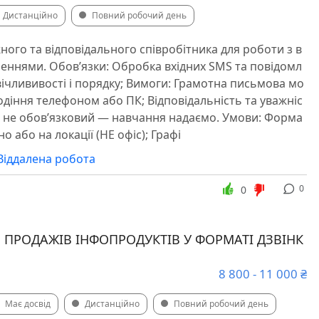
Дистанційно
Повний робочий день
ого та відповідального співробітника для роботи з в
еннями. Обов’язки: Обробка вхідних SMS та повідомл
вічлививості і порядку; Вимоги: Грамотна письмова мо
одіння телефоном або ПК; Відповідальність та уважніс
и не обов’язковий — навчання надаємо. Умови: Форма
о або на локації (НЕ офіс); Графі
Віддалена робота
0
0
 ПРОДАЖІВ ІНФОПРОДУКТІВ У ФОРМАТІ ДЗВІНК
8 800 - 11 000 ₴
Має досвід
Дистанційно
Повний робочий день