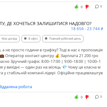
0
0
У, ДЕ ХОЧЕТЬСЯ ЗАЛИШИТИСЯ НАДОВГО?
18 656 - 23 744 ₴
Має досвід
В офісі
Повний робочий день
 а не просто години в графіку? Тоді в нас є пропозиція
 💼 Оператор контакт-центру 💰 Зарплата 21 200 грн
асно Зручний графік: 8:00–17:00 | 9:00–18:00 | 10:00–1
я у вихідні — один раз на місяць 💎 Чому це класна м
та у стабільній компанії-лідері ️ Офіційне працевлаштув
Віддалена робота
0
0