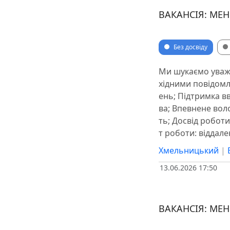
ВАКАНСІЯ: МЕ
Без досвіду
Ми шукаємо уважн
хідними повідомл
ень; Підтримка в
ва; Впевнене вол
ть; Досвід робот
т роботи: віддален
Хмельницький
|
13.06.2026 17:50
ВАКАНСІЯ: МЕ