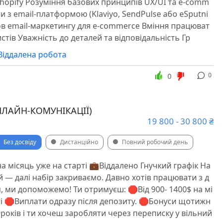
Shopify Розуміння базових принципів UX/UI та e-comm
и з email-платформою (Klaviyo, SendPulse або eSputni
ов email-маркетингу для e-commerce Вміння працюват
тів Уважність до деталей та відповідальність Гр
Віддалена робота
0
0
НЛАЙН-КОМУНІКАЦІЇ)
19 800 - 30 800 ₴
Без досвіду
Дистанційно
Повний робочий день
на місяць уже на старті 💼Віддалено ️Гнучкий графік На
 — далі набір закриваємо. Давно хотів працювати з д
 ми допоможемо! Ти отримуєш: 🛑Від 900- 1400$ на мі
ті 🛑Виплати одразу після депозиту. 🛑Бонуси щотижн
9років і ти хочеш заробляти через переписку у вільний