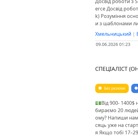
Досвід роботи з 
erce Досвід робот
k) Розуміння осн
и з шаблонами лис
Хмельницький
|
09.06.2026 01:23
СПЕЦІАЛІСТ (О
Без резюме
💵Від 900- 1400$ 
бираємо 20 людей
ому? Напиши нам,
сяць уже на стар
я Якщо тобі 17–2