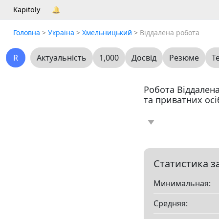
Kapitoly
🔔
Головна
>
Україна
>
Хмельницький
>
Віддалена робота
R
Актуальність
1,000
Досвід
Резюме
Т
Робота Віддалена
та приватних осі
Новина
Статт
0
Вакансія
Рез
19
Статистика з
Минимальная:
Все
Средняя:
Показать все разд