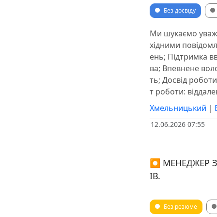
Без досвіду
Ми шукаємо уважн
хідними повідомл
ень; Підтримка в
ва; Впевнене вол
ть; Досвід робот
т роботи: віддален
Хмельницький
|
12.06.2026 07:55
⏺ МЕНЕДЖЕР З
ІВ.
Без резюме