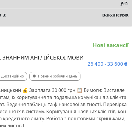
у.е.
 в:
вакансиях
Нові вакансії
І ЗНАННЯМ АНГЛІЙСЬКОЇ МОВИ
26 400 - 33 600 ₴
Дистанційно
Повний робочий день
ьницький 💰 Зарплата 30 000 грн 📋 Вимоги: Виставле
нтам, їх коригування та подальша комунікація з клієнта
т. Ведення таблиць та фінансової звітності. Перевірка
несення їх в систему. Коригування наявних клієнтів, кон
 та кредитного ліміту. Робота з поштовими скриньками,
х листів Г