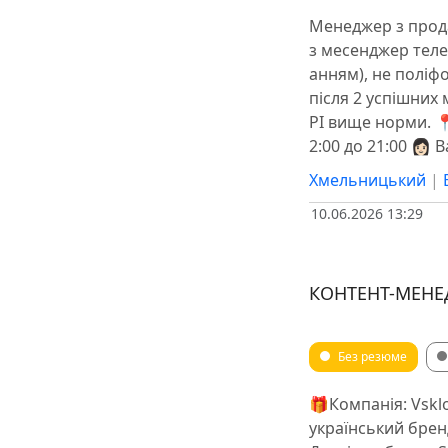
Менеджер з прода
з месенджер теле
анням), не поліфо
після 2 успішних 
PI вище норми. 📍
2:00 до 21:00 👩🏻
Хмельницький
|
10.06.2026 13:29
КОНТЕНТ-МЕНЕ
Без резюме
🎁Компанія: Vskl
український бренд