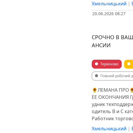
Хмельницький
|
20.06.2026 08:27
СРОЧНО В ВАШ
АНСИИ
Терміново
Повний робочий 
🌻ЛЕМАНА ПРО🌻
ЕЕ ОКОНЧАНИЯ Гр
удник техподдерж
одитель B и С кат
Работник торгово
Хмельницький
|