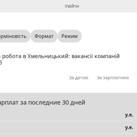
Увійти
ерміновість
Формат
Режим
 робота в Хмельницький: вакансії компаній
б
За датою
За зарплатнею
я
Пропоную
Шукаю
Запитання
0
0
0
0
юме
0
арплат за последние 30 дней
у.е.
у.е.
елы
▼