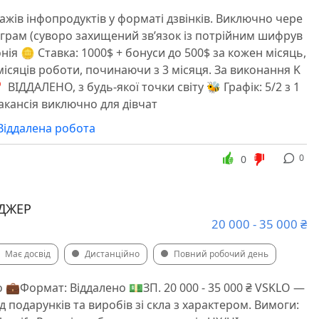
жів інфопродуктів у форматі дзвінків. Виключно чере
грам (суворо захищений звʼязок із потрійним шифрув
нія 🪙 Ставка: 1000$ + бонуси до 500$ за кожен місяць,
місяців роботи, починаючи з 3 місяця. За виконання K
 ВІДДАЛЕНО, з будь-якої точки світу 🐝 Графік: 5/2 з 1
 Вакансія виключно для дівчат
Віддалена робота
0
0
ДЖЕР
20 000 - 35 000 ₴
Має досвід
Дистанційно
Повний робочий день
o 💼Формат: Віддалено 💵ЗП. 20 000 - 35 000 ₴ VSKLO —
 подарунків та виробів зі скла з характером. Вимоги: