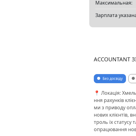
Максимальная:
Зарплата указана
ACCOUNTANT З
Без досвіду
📍 Локація: Хмел
ння рахунків кліє
ми з приводу опла
нових клієнтів, в
троль їх статусу
опрацювання нови