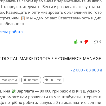
Управляйте своим временем и зарабатывайте из любо
 Что предстоит делать: Вести и развивать аккаунты на
о». Размещать и оптимизировать объявления по гото
трукциям. 📋 Мы ждем от вас: Ответственность и дис
икабельность.
алена робота
0
0
 DIGITAL-МАРКЕТОЛОГА / E-COMMERCE MANAGE
72 000 - 88 000 ₴
Має досвід
Remote
FullTime
ційна 💸 Зарплата — 80 000 грн разом із KPI Шукаємо
й допоможе нам розвивати та масштабувати інтернет-п
Що потрібно робити: ️ запуск з 0 та розвивати e-comme