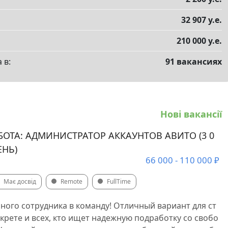
32 907 у.е.
210 000 у.е.
 в:
91 вакансиях
Нові вакансії
БОТА: АДМИНИСТРАТОР АККАУНТОВ АВИТО (3 0
ЕНЬ)
66 000 - 110 000 ₽
Має досвід
Remote
FullTime
ого сотрудника в команду! Отличный вариант для ст
екрете и всех, кто ищет надежную подработку со свобо