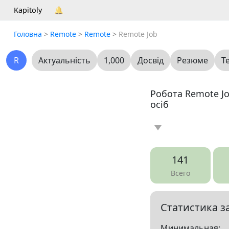
Kapitoly
🔔
Головна
>
Remote
>
Remote
>
Remote Job
R
Актуальність
1,000
Досвід
Резюме
Т
Робота Remote Jo
осіб
Новина
Статт
0
141
Вакансія
Ре
252
Всего
Все
Статистика з
Показать все разд
Минимальная: