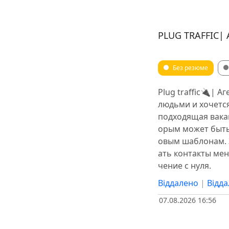
PLUG TRAFFIC|
Без резюме
Plug traffic🔌| 
людьми и хочется
подходящая вакан
орым может быть
овым шаблонам. 
ать контакты ме
чение с нуля.
Віддалено
|
Відд
07.08.2026 16:56