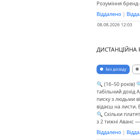
Розуміння бренд
Віддалено
|
Відд
08.08.2026 12:03
ДИСТАНЦІЙНА 
Без досвіду
🔍 (16–50 років) 
табільний дохід 
писку з людьми в
відаєш на листи. 
🔍 Скільки платят
з 2 тижні Аванс 
Віддалено
|
Відд