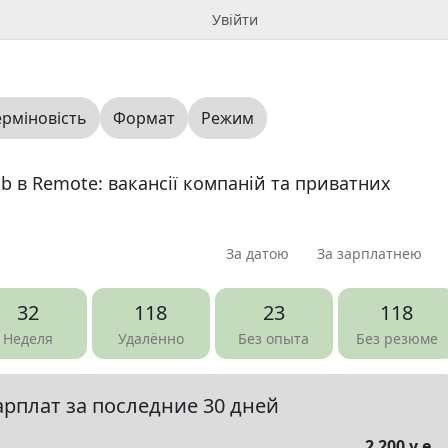
Увійти
ерміновість
Формат
Режим
b в Remote: вакансії компаній та приватних
За датою
За зарплатнею
я
Пропоную
Шукаю
Запитання
1
3
0
0
32
118
23
118
зюме
0
Неделя
Удалённо
Без опыта
Без резюме
арплат за последние 30 дней
елы
▼
2 200 у.е.