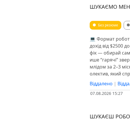
ШУКАЄМО МЕНЕ
Без резюме
💻 Формат роботи
дохід від $2500 д
фік — oбирай сам:
ише “гарячі” звер
млідом за 2–3 мі
олектив, який сп
Віддалено
|
Відд
07.08.2026 15:27
ШУКАЄШ РОБОТУ