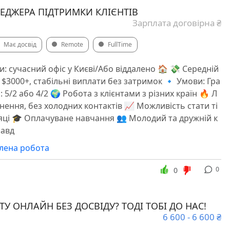
ДЖЕРА ПІДТPИМКИ КЛІЄНТІВ
Зарплата договірна ₴
Має досвід
Remote
FullTime
: сучасний офіс у Києві/Або віддалено 🏠 💸 Середній
о $3000+, стабільні виплати без затримок 🔹 Умови: Гра
 5/2 або 4/2 🌍 Робота з клієнтами з різних країн 🔥 Л
нення, без холодних контактів 📈 Можливість стати ті
сяці 🎓 Оплачуване навчання 👥 Молодий та дружній к
равд
алена робота
0
0
 ОНЛАЙН БЕЗ ДОСВІДУ? ТОДІ ТОБІ ДО НАС!
6 600 - 6 600 ₴