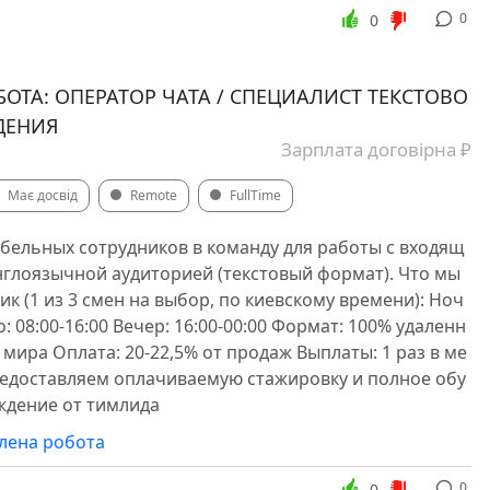
0
0
БОТА: ОПЕРАТОР ЧАТА / СПЕЦИАЛИСТ ТЕКСТОВО
ДЕНИЯ
Зарплата договірна ₽
Має досвід
Remote
FullTime
ельных сотрудников в команду для работы с входящ
нглоязычной аудиторией (текстовый формат). Что мы
ик (1 из 3 смен на выбор, по киевскому времени): Ноч
ро: 08:00-16:00 Вечер: 16:00-00:00 Формат: 100% удаленн
 мира Оплата: 20-22,5% от продаж Выплаты: 1 раз в ме
редоставляем оплачиваемую стажировку и полное обу
ждение от тимлида
алена робота
0
0