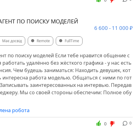
 АГЕНТ ПО ПОИСКУ МОДЕЛЕЙ
6 600 - 11 000 ₽
Має досвід
Remote
FullTime
Агент по поиску моделей Если тебе нравится общение с
 работать удалённо без жёсткого графика - у нас есть
сия. Чем будешь заниматься: Находить девушек, кот
 интересна работа моделью. Общаться с ними по гот
Записывать заинтересованных на интервью. Передав
неджеру. Мы со своей стороны обеспечим: Полное обу
алена робота
0
0