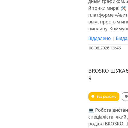
дным графиком. 
й точки мира! 🛠
платформе «Авит
вым, простым инс
циплину. Коммун
Віддалено
|
Відд
08.08.2026 19:46
BROSKO ШУКАЄ
R
Без резюме
💻 Робота дистан
спеціаліста, яки
родажі BROSKO. ️