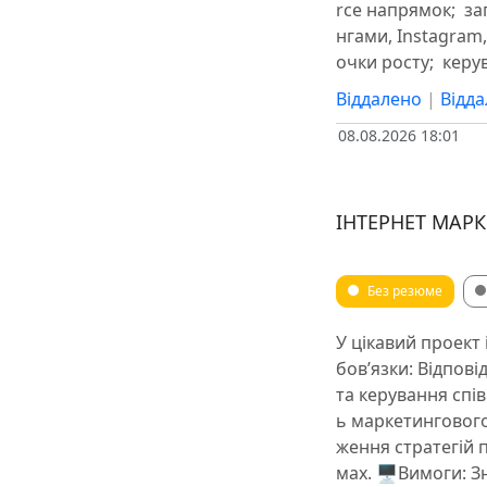
rce напрямок; ️ з
нгами, Instagram,
очки росту; ️ ке
Віддалено
|
Відд
08.08.2026 18:01
ІНТЕРНЕТ МАР
Без резюме
У цікавий проект
бов’язки: Відпові
та керування спі
ь маркетингового 
ження стратегій 
мах. 🖥Вимоги: З