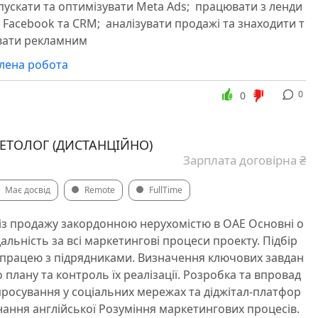
апускати та оптимізувати Meta Ads; ️ працювати з ленди
 Facebook та CRM; ️ аналізувати продажі та знаходити т
рувати рекламним
алена робота
0
0
КЕТОЛОГ (ДИСТАНЦІЙНО)
Зарплата договірна ₴
Має досвід
Remote
FullTime
 із продажу закордонною нерухомістю в ОАЕ ️Основні о
дальність за всі маркетингові процеси проекту. Підбір
впрацею з підрядниками. Визначення ключових завдан
плану та контроль їх реалізації. Розробка та впровад
просування у соціальних мережах та діджітал-платфор
нання англійської Розуміння маркетингових процесів.