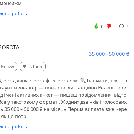
-менеджм
алена робота
0
0
РОБОТА
35 000 - 50 000 ₴
Remote
FullTime
 Без дзвінків. Без офісу. Без схем. 🔍Тільки ти, текст і с
️Акаунт менеджер — повністю дистанційно Ведеш пере
ід імені активних анкет — пишеш повідомлення, відпо
Все у текстовому форматі. Жодних дзвінків і голосових.
ь 35 000 – 50 000 ₴ на місяць Перша виплата вже чере
— якщо потр
алена робота