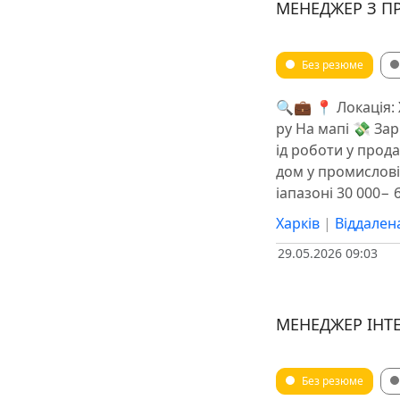
МЕНЕДЖЕР З П
Без резюме
🔍💼 📍 Локація: 
ру На мапі 💸 Зар
ід роботи у прода
дом у промислові
іапазоні 30 000− 
Харків
|
Віддален
29.05.2026 09:03
МЕНЕДЖЕР ІНТ
Без резюме