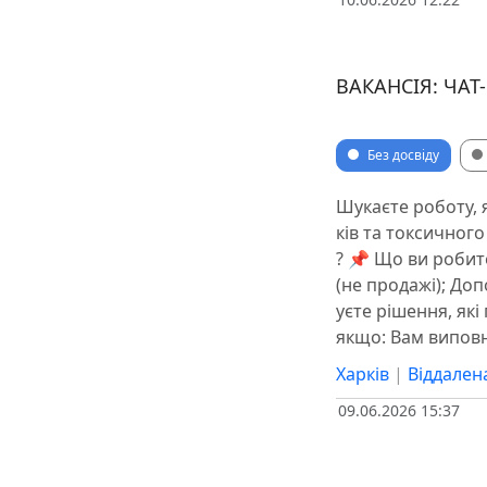
ВАКАНСІЯ: ЧАТ
Без досвіду
Шукаєте роботу, 
ків та токсичног
? 📌 Що ви робит
(не продажі); До
уєте рішення, які
якщо: Вам виповн
Харків
|
Віддален
09.06.2026 15:37