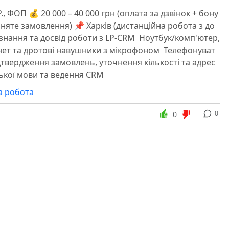
Р., ФОП 💰 20 000 – 40 000 грн (оплата за дзвінок + бону
йняте замовлення) 📌 Харків (дистанційна робота з до
 знання та досвід роботи з LP-CRM ️ Ноутбук/комп'ютер,
нет та дротові навушники з мікрофоном ️ Телефонуват
ідтвердження замовлень, уточнення кількості та адрес
ської мови та ведення CRM
а робота
0
0