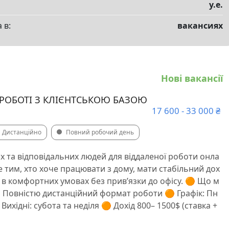
у.е.
 в:
вакансиях
Нові вакансії
РОБОТІ З КЛІЄНТСЬКОЮ БАЗОЮ
17 600 - 33 000 ₴
Дистанційно
Повний робочий день
 та відповідальних людей для віддаленої роботи онла
е тим, хто хоче працювати з дому, мати стабільний дох
я в комфортних умовах без прив’язки до офісу. 🟠 Що м
 Повністю дистанційний формат роботи 🟠 Графік: Пн
 Вихідні: субота та неділя 🟠 Дохід 800– 1500$ (ставка +