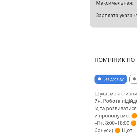
Максимальная:
Зарплата указана
ПОМІЧНИК ПО 
Без досвіду
Шукаємо активних
йн. Робота підійд
ід та розвиватис
и пропонуємо: 🟠
–Пт, 8:00–18:00 🟠
бонуси) 🟠 Щот