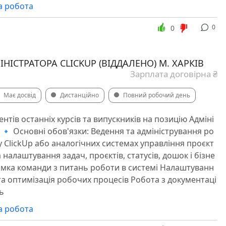
а робота
0
0
ІСТРАТОРА CLICKUP (ВІДДАЛЕНО) М. ХАРКІВ
Зарплата договірна ₴
Має досвід
Дистанційно
Повний робочий день
тів останніх курсів та випускників на позицію Адміні
 🔹 Основні обов'язки: Ведення та адміністрування ро
у ClickUp або аналогічних системах управління проєкт
налаштування задач, проєктів, статусів, дошок і бізне
имка команди з питань роботи в системі Налаштуванн
та оптимізація робочих процесів Робота з документаці
ь
а робота