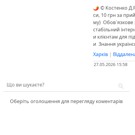
🌶 ©️ Костенко Д.
си, 10 грн за при
му) ️ Обов`язкове
стабільний інтер
и клієнтам для п
и ️ Знання україн
Харків
|
Віддален
27.05.2026 15:58
Оберіть оголошення для перегляду коментарів