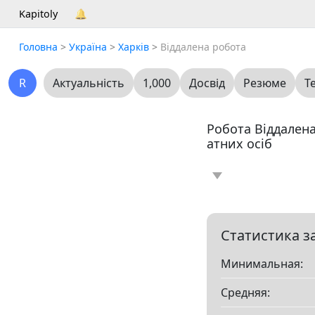
Kapitoly
🔔
Головна
>
Україна
>
Харків
>
Віддалена робота
R
Актуальність
1,000
Досвід
Резюме
Т
Робота Віддалена
атних осіб
Новина
Статт
0
Вакансія
Резю
5
Статистика з
Минимальная:
Все
Средняя:
Показать все разд