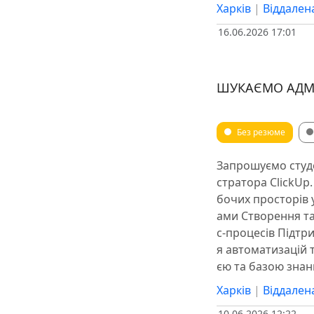
Харків
|
Віддален
16.06.2026 17:01
ШУКАЄМО АДМІН
Без резюме
Запрошуємо студен
стратора ClickUp.
бочих просторів 
ами Створення та 
с-процесів Підтр
я автоматизацій 
єю та базою знан
Харків
|
Віддален
10.06.2026 12:22