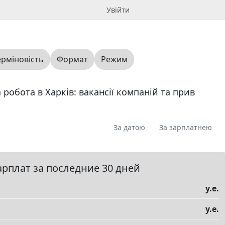
Увійти
ерміновість
Формат
Режим
 робота в Харків: вакансії компаній та прив
За датою
За зарплатнею
я
Пропоную
Шукаю
Запитання
0
0
0
0
ме
0
арплат за последние 30 дней
у.е.
у.е.
елы
▼