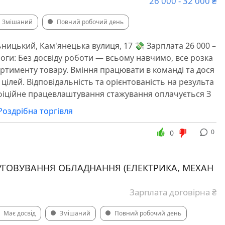
26 000 - 32 000 ₴
Змішаний
Повний робочий день
ьницький, Кам'янецька вулиця, 17 💸 Зарплата 26 000 –
моги: Без досвіду роботи — всьому навчимо, все розка
ртименту товару. Вміння працювати в команді та дося
цілей. Відповідальність та орієнтованість на результа
офіційне працевлаштування стажування оплачується З
Роздрібна торгівля
0
0
ЛУГОВУВАННЯ ОБЛАДНАННЯ (ЕЛЕКТРИКА, МЕХАН
Зарплата договірна ₴
Має досвід
Змішаний
Повний робочий день