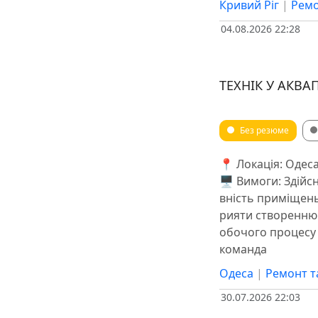
Кривий Ріг
|
Ремо
04.08.2026 22:28
ТЕХНІК У АКВА
Без резюме
📍 Локація: Одеса
🖥 Вимоги: Здій
вність приміщень
рияти створенню 
обочого процесу 
команда
Одеса
|
Ремонт т
30.07.2026 22:03