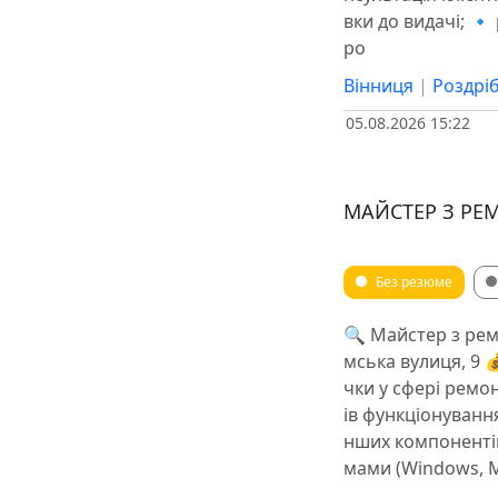
вки до видачі; 
ро
Вінниця
|
Роздріб
05.08.2026 15:22
МАЙСТЕР З РЕ
Без резюме
🔍 Майстер з рем
мська вулиця, 9 
чки у сфері ремо
ів функціонування
нших компоненті
мами (Windows, M