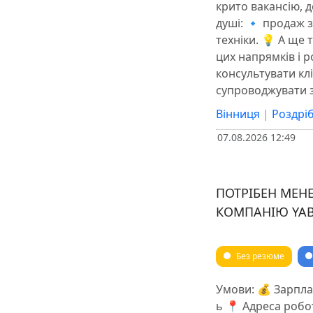
крито вакансію, 
душі: 🔹 продаж 
техніки. 💡 А ще
цих напрямків і р
консультувати клі
супроводжувати з
Вінниця
|
Роздріб
07.08.2026 12:49
ПОТРІБЕН МЕНЕ
КОМПАНІЮ YA
Без резюме
Умови: 💰 Зарплат
ь 📍 Адреса робот