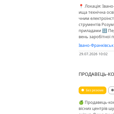
📍 Локація: Іван
ища технічна осві
чним електроінс
струментів Розу
приладами 🔢 Пе
вень заробітної 
Івано-Франківськ
29.07.2026 10:02
ПРОДАВЕЦЬ-КОН
Без резюме
🍏 Продавець-кон
вісних центрів ш