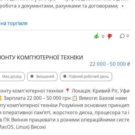
 робота з документами, рахунками та договорами; 🔹
на торгівля
0
0
МОНТУ КОМП'ЮТЕРНОЇ ТЕХНІКИ
22 000 - 50 000 ₴
Має досвід
Змішаний
Повний робочий день
онту комп'ютерної техніки 📍 Локація: Кривий Ріг, Уфи
 Зарплата 22 000 – 50 000 грн 📋 Вимоги: Базові нави
нту компʼютерної техніки Розуміння основних принцип
 оперативної пам’яті, жорсткого диска, процесора та і
в ПК Вміння працювати з різними операційними систе
acOS, Linux) Високі