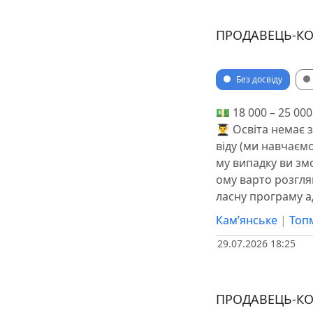
ПРОДАВЕЦЬ-КОН
Без досвіду
💵 18 000 – 25 00
👨‍🎓 Освіта немає
віду (ми навчаємо
му випадку ви зм
ому варто розгля
ласну програму ад
Кам’янське
|
Топ
29.07.2026 18:25
ПРОДАВЕЦЬ-КО