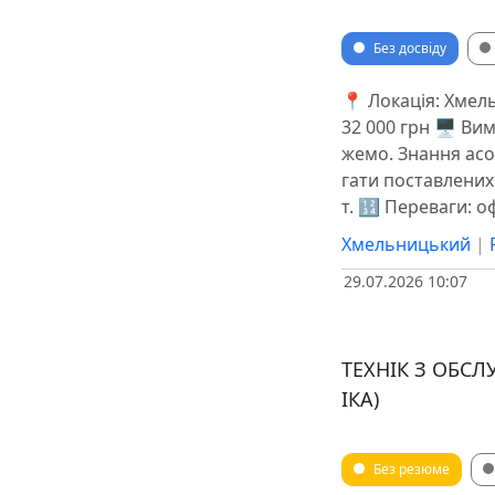
Без досвіду
📍 Локація: Хмел
32 000 грн 🖥 Ви
жемо. Знання асо
гати поставлених 
т. 🔢 Переваги: 
Хмельницький
|
29.07.2026 10:07
ТЕХНІК З ОБС
ІКА)
Без резюме