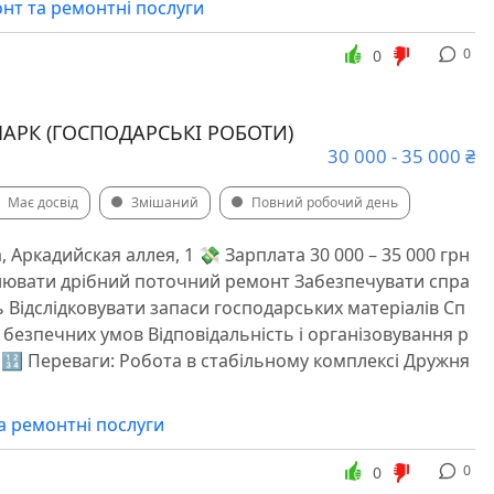
нт та ремонтні послуги
0
0
ПАРК (ГОСПОДАРСЬКІ РОБОТИ)
30 000 - 35 000 ₴
Має досвід
Змішаний
Повний робочий день
, Аркадийская аллея, 1 💸 Зарплата 30 000 – 35 000 грн
снювати дрібний поточний ремонт Забезпечувати спра
 Відслідковувати запаси господарських матеріалів Сп
безпечних умов Відповідальність і організовування р
🔢 Переваги: Робота в стабільному комплексі Дружня
а ремонтні послуги
0
0