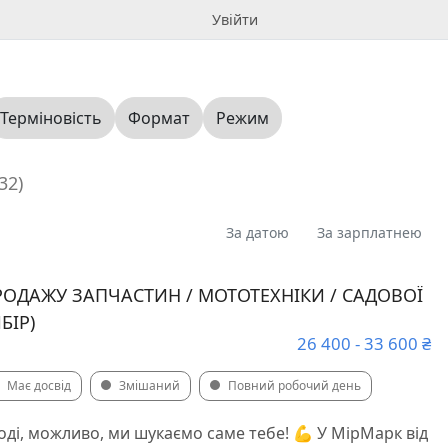
Увійти
Терміновість
Формат
Режим
32)
За датою
За зарплатнею
РОДАЖУ ЗАПЧАСТИН / МОТОТЕХНІКИ / САДОВОЇ
БІР)
26 400 - 33 600 ₴
Має досвід
Змішаний
Повний робочий день
оді, можливо, ми шукаємо саме тебе! 💪 У МірМарк від