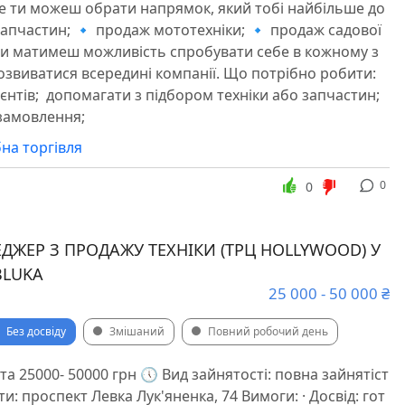
де ти можеш обрати напрямок, який тобі найбільше до
запчастин; 🔹 продаж мототехніки; 🔹 продаж садової
 ти матимеш можливість спробувати себе в кожному з
озвиватися всередині компанії. Що потрібно робити: ️
єнтів; ️ допомагати з підбором техніки або запчастин; ️
амовлення; ️
на торгівля
0
0
ДЖЕР З ПРОДАЖУ ТЕХНІКИ (ТРЦ HOLLYWOOD) У
BLUKA
25 000 - 50 000 ₴
Без досвіду
Змішаний
Повний робочий день
а 25000- 50000 грн 🕔 Вид зайнятості: повна зайнятіст
и: проспект Левка Лук'яненка, 74 Вимоги: · Досвід: гот