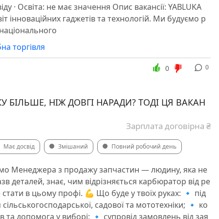
віду · Освіта: не має значення Опис вакансії: YABLUKA
іт інноваційних гаджетів та технологій. Ми будуємо р
 національного
бна торгівля
0
0
 БІЛЬШЕ, НІЖ ДОВГІ НАРАДИ? ТОДІ ЦЯ ВАКАН
Зарплата договірна ₴
Має досвід
Змішаний
Повний робочий день
мо Менеджера з продажу запчастин — людину, яка не
зв деталей, знає, чим відрізняється карбюратор від ре
 стати в цьому профі. 💪 Що буде у твоїх руках: 🔹 під
 сільськогосподарської, садової та мототехніки; 🔹 ко
ів та допомога у виборі; 🔹 супровід замовлень від зая