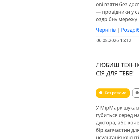
ові взяти без дос
— провідники у св
оздрібну мережу
Чернігів
|
Роздрі
06.08.2026 15:12
ЛЮБИШ ТЕХНІКУ
СІЯ ДЛЯ ТЕБЕ!
Без резюме
У МірМарк шукає
губиться серед на
дуктора, або хоче
бір запчастин для
нсультація клієнт