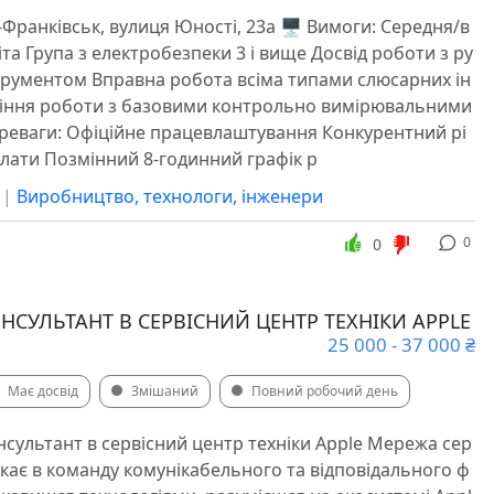
о-Франківськ, вулиця Юності, 23a 🖥 Вимоги: Середня/в
та Група з електробезпеки 3 і вище Досвід роботи з ру
трументом Вправна робота всіма типами слюсарних ін
міння роботи з базовими контрольно вимірювальними
реваги: Офіційне працевлаштування Конкурентний рі
плати Позмінний 8-годинний графік р
|
Виробництво, технологи, інженери
0
0
СУЛЬТАНТ В СЕРВІСНИЙ ЦЕНТР ТЕХНІКИ APPLE
25 000 - 37 000 ₴
Має досвід
Змішаний
Повний робочий день
сультант в сервісний центр техніки Apple Мережа сер
укає в команду комунікабельного та відповідального ф