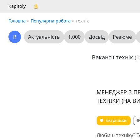
Kapitoly
🔔
Головна
>
Популярна робота
>
технік
R
Актуальність
1,000
Досвід
Резюме
Вакансії технік
(1
МЕНЕДЖЕР З П
ТЕХНІКИ (НА ВИ
Без резюме
Любиш техніку? Т