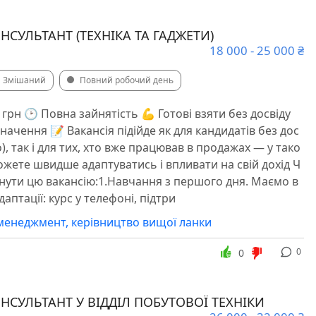
СУЛЬТАНТ (ТЕХНІКА ТА ГАДЖЕТИ)
18 000 - 25 000 ₴
Змішаний
Повний робочий день
0 грн 🕑 Повна зайнятість 💪 Готові взяти без досвіду
 значення 📝 Вакансія підійде як для кандидатів без дос
), так і для тих, хто вже працював в продажах — у тако
ожете швидше адаптуватись і впливати на свій дохід Ч
нути цю вакансію:1.Навчання з першого дня. Маємо в
аптації: курс у телефоні, підтри
менеджмент, керівництво вищої ланки
0
0
НСУЛЬТАНТ У ВІДДІЛ ПОБУТОВОЇ ТЕХНІКИ