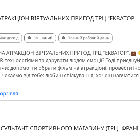
ТРАКЦІОН ВІРТУАЛЬНИХ ПРИГОД ТРЦ "ЕКВАТОР".
Має досвід
Змішаний
Повний робочий день
А АТРАКЦІОН ВІРТУАЛЬНИХ ПРИГОД ТРЦ "ЕКВАТОР".💼 
R-технологіями та дарувати людям емоції? Тоді приєднуй
адачи: допомогти обрати фільм на атракціоні; провести ін
 чекаємо від тебе: любиш спілкування; хочеш навчатися 
оргівля
СУЛЬТАНТ СПОРТИВНОГО МАГАЗИНУ (ТРЦ "ФРАН