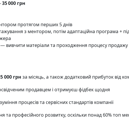
–
35 000 грн
нтором протягом перших 5 днів
тажування з ментором, потім адаптаційна програма + пі
джера
— вивчити матеріали та проходження процесу продажу п
35 000 грн
за місяць, а також додатковий прибуток від ком
освідченим продавцем і отримуєш фідбек щодня
зуміння процесів та сервісних стандартів компанії
я та професійного розвитку, оскільки понад 60% топ м