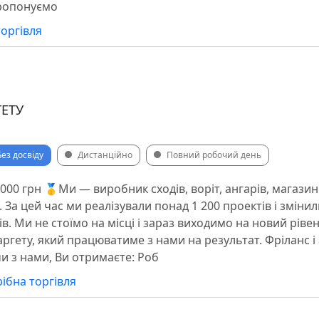
пропонуємо
торгівля
ГЕТУ
Без досвіду
Дистанційно
Повний робочий день
000 грн 🥇Ми — виробник сходів, воріт, ангарів, магазині
у. За цей час ми реалізували понад 1 200 проектів і зміни
сів. Ми не стоїмо на місці і зараз виходимо на новий ріве
аргету, який працюватиме з нами на результат. Фріланс і 
 з нами, Ви отримаєте: Роб
ібна торгівля