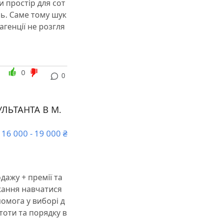
ли простір для сот
нь. Саме тому шук
агенції не розгля
0
0
ЛЬТАНТА В М.
16 000 - 19 000 ₴
одажу + премії та
ажання навчатися
помога у виборі д
тоти та порядку в