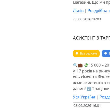
магазині. Що ми 
Львів
|
Роздрібна 
03.06.2026 16:03
АСИСТЕНТ З ТАР
Без резюме
🔍💼 💸15 000 – 20 
у. 17 років на ринк
ень сімей та бізне
аємо асистента з т
даємо! 🔢Працюючи
Уся Україна
|
Роздр
03.06.2026 16:01