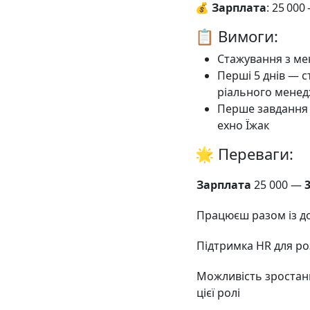
💰
Зарплата
: 25 000 
📋 Вимоги:
Стажування з ме
Перші 5 днів — с
ріального мене
Перше завдання 
ехно Їжак
🌟 Переваги:
Зарплата
25 000 —
Працюєш разом із д
Підтримка HR для ро
Можливість зростанн
цієї ролі