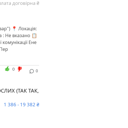
лата договірна ₴
ар") 📍 Локація:
а : Не вказано 📋
 комунікації Ене
 Пер
0
0
ЛИХ (ТАК ТАК,
1 386 - 19 382 ₴