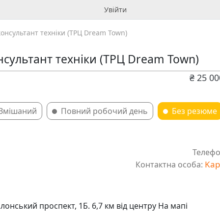
Увійти
онсультант техніки (ТРЦ Dream Town)
сультант техніки (ТРЦ Dream Town)
₴ 25 0
Змішаний
Повний робочий день
Без резюме
Телефо
Kap
Контактна особа:
олонський проспект, 1Б. 6,7 км від центру На мапі