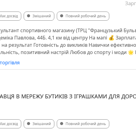
Зарп
Має досвід
Змішаний
Повний робочий день
ультант спортивного магазину (ТРЦ "Французький Бульв
еміка Павлова, 44Б. 4,1 км від центру На мапі 💰 Зарплат
 на результат Готовність до викликів Навички ефективної
дальність, позитивний настрій Любов до спорту і моди 🌟
торгівля
ВЦЯ В МЕРЕЖУ БУТИКІВ З ІГРАШКАМИ ДЛЯ ДОРОС
Має досвід
Змішаний
Повний робочий день