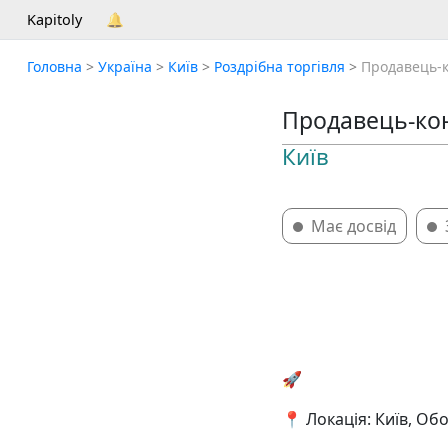
Kapitoly
🔔
Головна
>
Україна
>
Київ
>
Роздрібна торгівля
>
Продавець-к
Продавець-кон
Київ
Має досвід
🚀
📍 Локація: Київ, Об