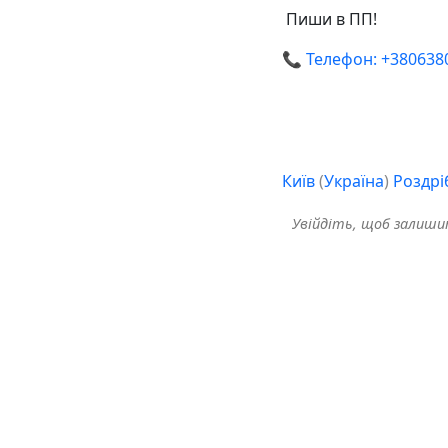
️ Пиши в ПП!
📞 Телефон: +380638
Київ
(
Україна
)
Роздрі
Увійдіть, щоб залиш