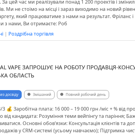
у. За цей час ми реалізували понад 1 200 проектів і зміни
сів. Ми не стоїмо на місці і зараз виходимо на новий ріве
аргету, який працюватиме з нами на результат. Фріланс і 
 з нами, Ви отримаєте: Роб
ні
|
Роздрібна торгівля
AL VAPE ЗАПРОШУЄ НА РОБОТУ ПРОДАВЦЯ-КОНСУ
ЬКА ОБЛАСТЬ
Без досвіду
Змішаний
Повний робочий день
/3 💰 Заробітна плата: 16 000 – 19 000 грн /міс + % від пр
 від кандидата: ️Розуміння теми вейпінгу та паріння; ️Б
иватися. Основні обов’язки: ️Консультація клієнтів та до
продажів у CRM-системі (усьому навчаємо); ️Підтримка чис