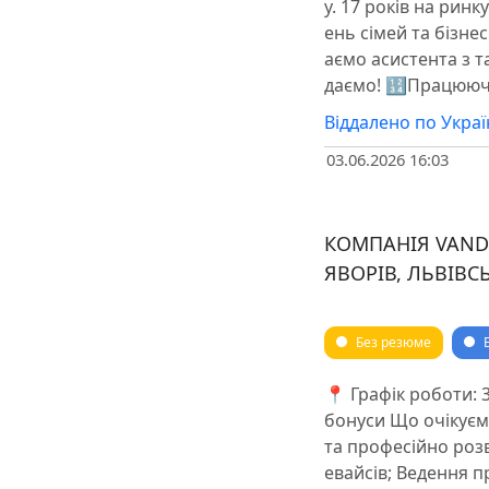
у. 17 років на ринк
ень сімей та бізне
аємо асистента з т
даємо! 🔢Працюючи
Віддалено по Украї
03.06.2026 16:03
КОМПАНІЯ VAND
ЯВОРІВ, ЛЬВІВС
Без резюме
📍 Графік роботи: 3
бонуси Що очікуємо
та професійно розв
евайсів; ️Ведення 