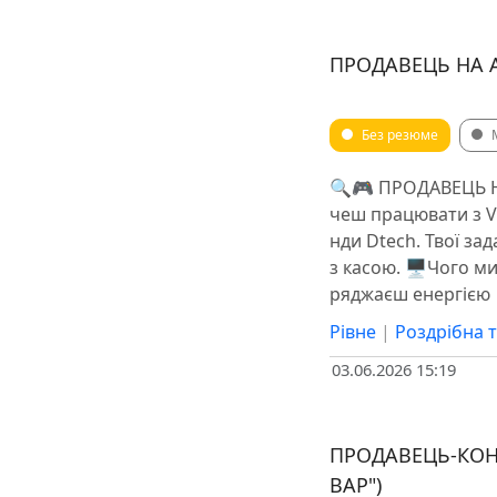
ПРОДАВЕЦЬ НА А
Без резюме
🔍🎮 ПРОДАВЕЦЬ Н
чеш працювати з V
нди Dtech. ️Твої з
з касою. 🖥Чого ми
ряджаєш енергією
Рівне
|
Роздрібна т
03.06.2026 15:19
ПРОДАВЕЦЬ-КОН
ВАР")