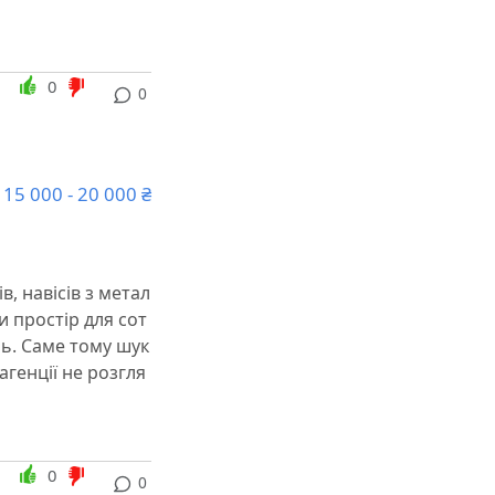
0
0
15 000 - 20 000 ₴
в, навісів з метал
ли простір для сот
нь. Саме тому шук
агенції не розгля
0
0