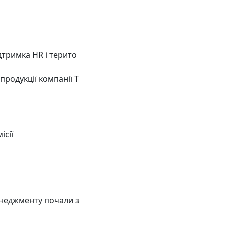
дтримка HR і терито
родукції компанії Т
ісії
енеджменту почали з