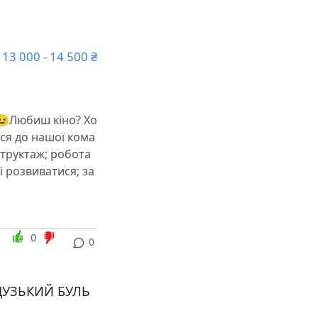
13 000 - 14 500 ₴
Любиш кіно? Хо
ся до нашої кома
структаж; робота
і розвиватися; за
0
0
ЦУЗЬКИЙ БУЛЬ