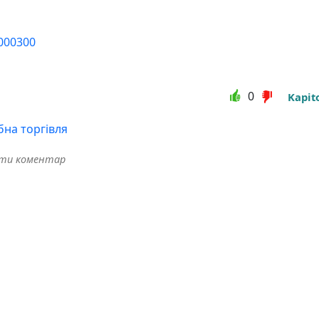
000300
0
Kapit
бна торгівля
ити коментар