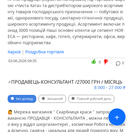
ою «Чиста Хата» та дистриб’ютором широкого асортиме
нту товарів господарського призначення — побутової хі
мії, одноразового посуду, санітарно-гігієнічної продукції,
широкого асортименту продукції. Асортимент включає п
онад 3000 позицій Наші основні клієнти це сегмент HOR
ECА — ресторани, кафе, готелі, супермаркети, офіси, вир
обничі підприємства
Харків
|
Роздрібна торгівля
03.06.2026 09:35
0
0
‍♂️ПРОДАВЕЦЬ-КОНСУЛЬТАНТ /27000 ГРН / МІСЯЦЬ
8 000 - 27 000 ₴
Без досвіду
Змішаний
Повний робочий день
🙋 Мережа магазинів " Скарбниця краси " запрошує на
+
вакансію ПРОДАВЦЯ - КОНСУЛЬТАНТА , можна пенсійног
о віку у відділ шкіргалантереї , косметики Робота не важк
а фізично, сидяча - ідеальна для людей похилого віку. М