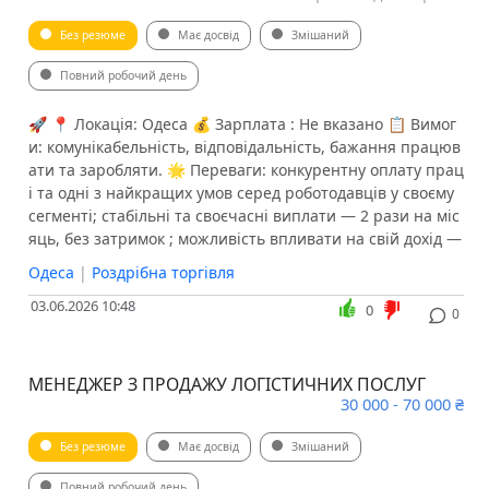
Без резюме
Має досвід
Змішаний
Повний робочий день
🚀 📍 Локація: Одеса 💰 Зарплата : Не вказано 📋 Вимог
и: комунікабельність, відповідальність, бажання працюв
ати та заробляти. 🌟 Переваги: конкурентну оплату прац
і та одні з найкращих умов серед роботодавців у своєму
сегменті; стабільні та своєчасні виплати — 2 рази на міс
яць, без затримок ; можливість впливати на свій дохід —
Одеса
|
Роздрібна торгівля
03.06.2026 10:48
0
0
МЕНЕДЖЕР З ПРОДАЖУ ЛОГІСТИЧНИХ ПОСЛУГ
30 000 - 70 000 ₴
Без резюме
Має досвід
Змішаний
Повний робочий день