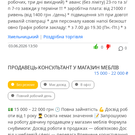
робочих, три дні вихідний) * аванс (без ліміту) 23-го та з/
п 7-го завжди у терміни !!! * заробітна плата: від 21000 г
ривень (від 1400 грн ./день) * підвищення з/п при довгот
ривалій співпраці * для персоналу кавові напої безкошт
овно Графік роботи закладу: * з 7.00 до 19.30 (Пн.-Пт.) * з
Хмельницький
|
Роздрібна торгівля
03.06.2026 13:50
0
0
ПРОДАВЕЦЬ-КОНСУЛЬТАНТ У МАГАЗИН МЕБЛІВ
15 000 - 22 000 ₴
Без резюме
Має досвід
В офісі
Повний робочий день
💵 15 000 – 22 000 грн 🕑 Повна зайнятість 💪 Досвід роб
оти від 1 року 👨‍🎓 Освіта немає значення 📝 Запрошуємо
на роботу дівчину продавцем у магазин меблів Формула
снуВимоги: Досвід роботи в продажах — обовʼязково Дос
від у меблевій сфері — перевага Впевнене користування