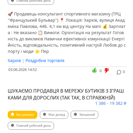
Повний робочий день
🚀 Продавець-консультант спортивного магазину (ТРЦ
"Французький Бульвар") 📍 Локація: Харків, вулиця Акад
еміка Павлова, 44Б. 4,1 км від центру На мапі 💰 Зарплат
а : Не вказано 📋 Вимоги: Орієнтація на результат Готов
ність до викликів Навички ефективної комунікації Енергі
йність, відповідальність, позитивний настрій Любов до с
порту і моди 🌟 Пер
Харків
|
Роздрібна торгівля
03.06.2026 14:52
0
0
ШУКАЄМО ПРОДАВЦЯ В МЕРЕЖУ БУТИКІВ З ІГРАШ
КАМИ ДЛЯ ДОРОСЛИХ (ТАК ТАК, В СПРАВЖНІЙ)
1 386 - 19 382 ₴
Без резюме
Має досвід
Змішаний
Повний робочий день