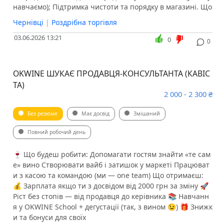
навчаємо); ️Підтримка чистоти та порядку в магазині. Що
Чернівці
|
Роздрібна торгівля
03.06.2026 13:21
0
0
OKWINE ШУКАЄ ПРОДАВЦЯ-КОНСУЛЬТАНТА (КАВІС
ТА)
2 000 - 2 300 ₴
Без резюме
Має досвід
Змішаний
Повний робочий день
🍷 Що будеш робити: Допомагати гостям знайти «те сам
е» вино Створювати вайб і затишок у маркеті Працюват
и з касою та командою (ми — one team) Що отримаєш:
💰 Зарплата якщо ти з досвідом від 2000 грн за зміну 🚀
Ріст без стопів — від продавця до керівника 📚 Навчанн
я у OKWINE School + дегустації (так, з вином 😉) 🎁 Знижк
и та бонуси для своїх