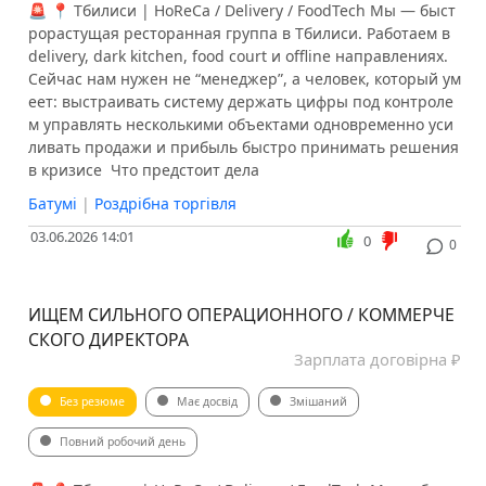
🚨 📍 Тбилиси | HoReCa / Delivery / FoodTech Мы — быст
рорастущая ресторанная группа в Тбилиси. Работаем в
delivery, dark kitchen, food court и offline направлениях.
Сейчас нам нужен не “менеджер”, а человек, который ум
еет: выстраивать систему держать цифры под контроле
м управлять несколькими объектами одновременно уси
ливать продажи и прибыль быстро принимать решения
в кризисе ️ Что предстоит дела
Батумі
|
Роздрібна торгівля
03.06.2026 14:01
0
0
ИЩЕМ СИЛЬНОГО ОПЕРАЦИОННОГО / КОММЕРЧЕ
СКОГО ДИРЕКТОРА
Зарплата договірна ₽
Без резюме
Має досвід
Змішаний
Повний робочий день