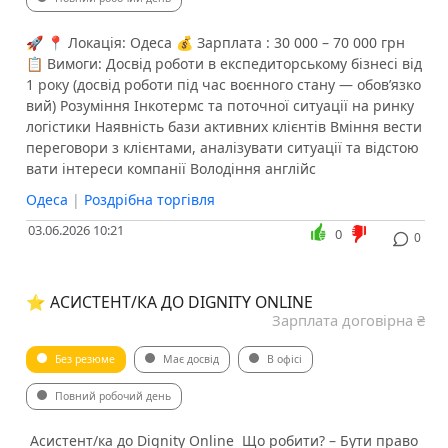
🚀 📍 Локація: Одеса 💰 Зарплата : 30 000 – 70 000 грн
📋 Вимоги: Досвід роботи в експедиторському бізнесі від
1 року (досвід роботи під час воєнного стану — обов’язко
вий) Розуміння Інкотермс та поточної ситуації на ринку
логістики Наявність бази активних клієнтів Вміння вести
переговори з клієнтами, аналізувати ситуації та відстою
вати інтереси компанії Володіння англійс
Одеса
|
Роздрібна торгівля
03.06.2026 10:21
0
0
⭐️ АСИСТЕНТ/КА ДО DIGNITY ONLINE
Зарплата договірна ₴
Без резюме
Має досвід
В офісі
Повний робочий день
️ Асистент/ка до Dignity Online ️ Що робити? – Бути право