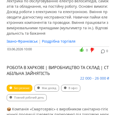
лектрика по обслуговуванню електро велосипедів, самок
атів та обладнання, на постійну роботу. Основні вимоги:
Досвід роботи з електрикою та електронікою. Вміння пр
оводити діагностику несправностей. Навички пайки еле
ктронних компонентів та проводки. Вміння працювати з
вимірювальними приладами (мультиметр та ін.). Відпові
дальність та бажання
Івано-Франківськ
|
Роздрібна торгівля
03.06.2026 10:00
0
0
РОБОТА В ХАРКОВІ | ВИРОБНИЦТВО ТА СКЛАД | СТ
АБІЛЬНА ЗАЙНЯТІСТЬ
22 000 - 26 000 ₴
Без резюме
Має досвід
В офісі
Повний робочий день
📦 Компанія «Смартсервіс» є виробником санітарно-гігіє
нічної продукції (серветок паперових) під торговою марк