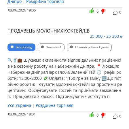
Дніпро
|
Роздрібна торгівля
03.06.2026 18:06
0
0
ПРОДАВЕЦЬ МОЛОЧНИХ КОКТЕЙЛІВ
25 300 - 25 300 ₴
Без досвіду
Змішаний
Повний робочий день
🔍🥤💼 Шукаємо активних та відповідальних працівникі
в на сезонну роботу на Набережній Дніпра. 📍 Локація:
Набережна Дніпра/Парк Глоби/Зелений Гай 🕐 Графік ро
боти: 13:00–20:00 💸 Оплата: 1150 грн за зміну 🔢Що пот
рібно робити: ️ Готувати молочні коктейлі за простими ре
цептами; ️ Обслуговувати гостей та приймати замовленн
я; ️ Працювати з касою; ️ Підтримувати чистоту та п
Уся Україна
|
Роздрібна торгівля
03.06.2026 18:01
0
0