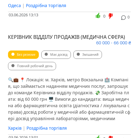
Одеса
|
Роздрібна торгівля
03.06.2026 13:13
0
0
КЕРІВНИК ВІДДІЛУ ПРОДАЖІВ (МЕДИЧНА СФЕРА)
60 000 - 66 000 ₴
Без резюме
Має досвід
Змішаний
Повний робочий день
🔍💼 📍 Локація: м. Харків, метро Вокзальна 🏥 Компані
я, що займається наданням медичних послуг, запрошує
до команди Керівника відділу продажів. 💸 Заробітна пл
ата: від 60 000 грн 🖥 Вимоги до кандидата: вища медич
на або фармацевтична освіта (діагностика / лікувальна с
права) досвід роботи у медичній або фармацевтичній сф
ері досвід управління лабораторіями, медичними
Харків
|
Роздрібна торгівля
03.06.2026 13:01