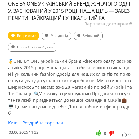
ONE BY ONE УКРАЇНСЬКИЙ БРЕНД ЖІНОЧОГО ОДЯГ
У, ЗАСНОВАНИЙ У 2015 РОЦІ. НАША ЦІЛЬ — ЗАБЕЗ
ПЕЧИТИ НАЙКРАЩИЙ І УНІКАЛЬНИЙ FA
Зарплата договірна ₴
Без резюме
Має досвід
Змішаний
Повний робочий день
🥇ONE BY ONE український бренд жіночого одягу, заснов
аний у 2015 році. Наша ціль — забе зп ечити найкращи
й і унікальний fashion-досвід для наших клієнтів та прив
ернути увагу до українських виробників. Ми активно роз
ширюємось та маємо вже 28 магазинів по всій Україні та
1 в Польщі. 🔍У зв’язку з цим шукаємо Продавця-консуль
танта який приєднається до нашої команди в м.Київ💼
🖥Що ми очікуємо від тебе: Досвід роботи в сфері роздрі
б
Київ
|
Роздрібна торгівля
03.06.2026 11:32
0
0