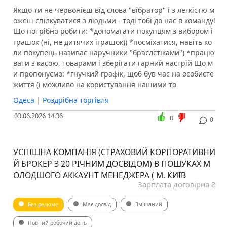
Якщо ти не червонієш від слова "вібратор" і з легкістю м
ожеш спілкуватися з людьми - тоді тобі до нас в команду!
Що потрібно робити: *допомагати покупцям з вибором і
грашок (ні, не дитячих іграшок)) *посміхатися, навіть ко
ли покупець називає наручники "браслєтіками") *працю
вати з касою, товарами і зберігати гарний настрій Що м
и пропонуємо: *гнучкий графік, щоб був час на особисте
життя (і можливо на користування нашими то
Одеса
|
Роздрібна торгівля
03.06.2026 14:36
0
0
УСПІШНА КОМПАНІЯ (СТРАХОВИЙ КОРПОРАТИВНИ
Й БРОКЕР З 20 РІЧНИМ ДОСВІДОМ) В ПОШУКАХ М
ОЛОДШОГО АККАУНТ МЕНЕДЖЕРА ( М. КИЇВ
Зарплата договірна ₴
Без резюме
Має досвід
Змішаний
Повний робочий день