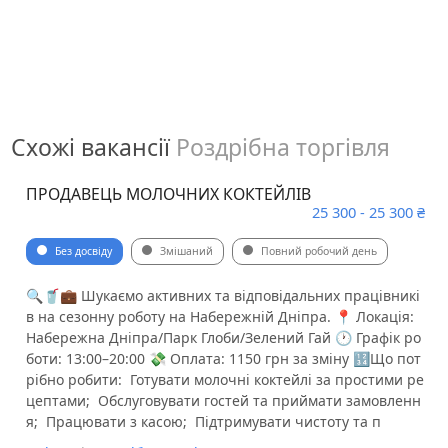
Схожі вакансії
Роздрібна торгівля
ПРОДАВЕЦЬ МОЛОЧНИХ КОКТЕЙЛІВ
25 300 - 25 300 ₴
Без досвіду
Змішаний
Повний робочий день
🔍🥤💼 Шукаємо активних та відповідальних працівникі
в на сезонну роботу на Набережній Дніпра. 📍 Локація:
Набережна Дніпра/Парк Глоби/Зелений Гай 🕐 Графік ро
боти: 13:00–20:00 💸 Оплата: 1150 грн за зміну 🔢Що пот
рібно робити: ️ Готувати молочні коктейлі за простими ре
цептами; ️ Обслуговувати гостей та приймати замовленн
я; ️ Працювати з касою; ️ Підтримувати чистоту та п