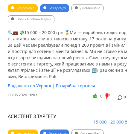
Без резюме
Без досвіду
Дистанційно
Повний робочий день
🔍💼 💸15 000 – 20 000 грн 🥇Ми — виробник сходів, вор
іт, ангарів, магазинів, навісів з металу. 17 років на ринку.
За цей час ми реалізували понад 1 200 проектів і змінил
и простір для сотень сімей та бізнесів. Ми не стоїмо на м
ісці і зараз виходимо на новий рівень. Саме тому шукаєм
о асистента з таргету, який працюватиме з нами на резу
льтат. Фріланс і агенції не розглядаємо! 🔢Працюючи з н
ами, Ви отримаєте: Роб
Віддалено по Україні
|
Роздрібна торгівля
03.06.2026 16:03
0
0
АСИСТЕНТ З ТАРГЕТУ
15 000 - 20 000 ₴
Без резюме
Без досвіду
Дистанційно