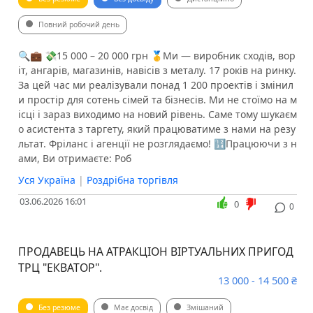
Повний робочий день
🔍💼 💸15 000 – 20 000 грн 🥇Ми — виробник сходів, вор
іт, ангарів, магазинів, навісів з металу. 17 років на ринку.
За цей час ми реалізували понад 1 200 проектів і змінил
и простір для сотень сімей та бізнесів. Ми не стоїмо на м
ісці і зараз виходимо на новий рівень. Саме тому шукаєм
о асистента з таргету, який працюватиме з нами на резу
льтат. Фріланс і агенції не розглядаємо! 🔢Працюючи з н
ами, Ви отримаєте: Роб
Уся Україна
|
Роздрібна торгівля
03.06.2026 16:01
0
0
ПРОДАВЕЦЬ НА АТРАКЦІОН ВІРТУАЛЬНИХ ПРИГОД
ТРЦ "ЕКВАТОР".
13 000 - 14 500 ₴
Без резюме
Має досвід
Змішаний