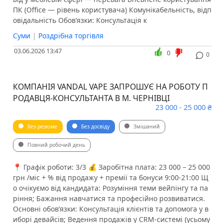
ПК (Office — рівень користувача) Комунікабельність, відп
овідальність Обов’язки: Консультація к
Суми
|
Роздрібна торгівля
03.06.2026 13:47
0
0
КОМПАНІЯ VANDAL VAPE ЗАПРОШУЄ НА РОБОТУ П
РОДАВЦЯ-КОНСУЛЬТАНТА В М. ЧЕРНІВЦІ
23 000 - 25 000 ₴
Без резюме
Без досвіду
Змішаний
Повний робочий день
📍 Графік роботи: 3/3 💰 Заробітна плата: 23 000 – 25 000
грн /міс + % від продажу + премії та бонуси 9:00-21:00 Щ
о очікуємо від кандидата: ️Розуміння теми вейпінгу та па
ріння; ️Бажання навчатися та професійно розвиватися.
Основні обов’язки: ️Консультація клієнтів та допомога у в
иборі девайсів; ️Ведення продажів у CRM-системі (усьому