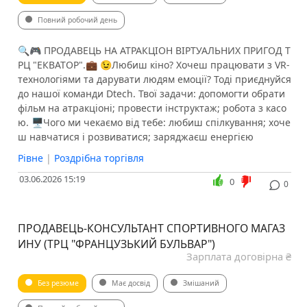
Повний робочий день
🔍🎮 ПРОДАВЕЦЬ НА АТРАКЦІОН ВІРТУАЛЬНИХ ПРИГОД Т
РЦ "ЕКВАТОР".💼 😉Любиш кіно? Хочеш працювати з VR-
технологіями та дарувати людям емоції? Тоді приєднуйся
до нашої команди Dtech. ️Твої задачи: допомогти обрати
фільм на атракціоні; провести інструктаж; робота з касо
ю. 🖥Чого ми чекаємо від тебе: любиш спілкування; хоче
ш навчатися і розвиватися; заряджаєш енергією
Рівне
|
Роздрібна торгівля
03.06.2026 15:19
0
0
ПРОДАВЕЦЬ-КОНСУЛЬТАНТ СПОРТИВНОГО МАГАЗ
ИНУ (ТРЦ "ФРАНЦУЗЬКИЙ БУЛЬВАР")
Зарплата договірна ₴
Без резюме
Має досвід
Змішаний