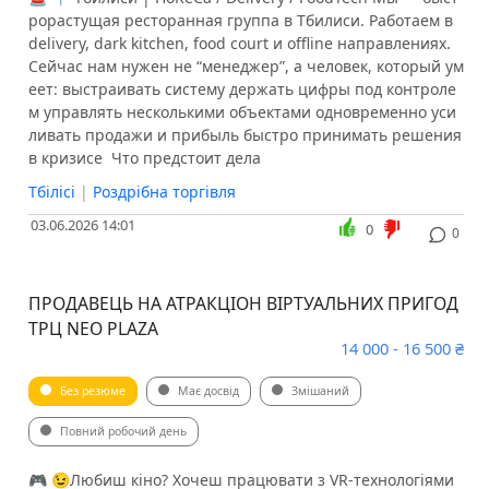
рорастущая ресторанная группа в Тбилиси. Работаем в
delivery, dark kitchen, food court и offline направлениях.
Сейчас нам нужен не “менеджер”, а человек, который ум
еет: выстраивать систему держать цифры под контроле
м управлять несколькими объектами одновременно уси
ливать продажи и прибыль быстро принимать решения
в кризисе ️ Что предстоит дела
Тбілісі
|
Роздрібна торгівля
03.06.2026 14:01
0
0
ПРОДАВЕЦЬ НА АТРАКЦІОН ВІРТУАЛЬНИХ ПРИГОД
ТРЦ NEO PLAZA
14 000 - 16 500 ₴
Без резюме
Має досвід
Змішаний
Повний робочий день
🎮 😉Любиш кіно? Хочеш працювати з VR-технологіями