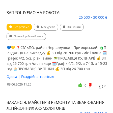
ЗАПРОШУЄМО НА РОБОТУ:
26 500 - 30 000 ₴
Без резюме
Має досвід
Змішаний
Повний робочий день
💙💛 📍СІЛЬПО, район Черьомушки - Приморський: 🧃П
РОДАВЦЯ на викладку 💰 ЗП від 26 700 грн /міс і вище 🗓️
Графік 4/2, 5/2, різні зміни 🥗ПРОДАВЦЯ КУЛІНАРІЇ 💰 ЗП
від 26 700 грн /міс і вище 🗓️Графік 4/2, 5/2, з 7-15; з 15-23
год 🧁ПРОДАВЦЯ ВИПІЧКИ 💰 ЗП від 26 700 грн
Одеса
|
Роздрібна торгівля
03.06.2026 11:25
0
0
ВАКАНСІЯ: МАЙСТЕР З РЕМОНТУ ТА ЗВАРЮВАННЯ
ЛІТІЙ-ІОННИХ АКУМУЛЯТОРІВ
25 000 - 28 000 ₴