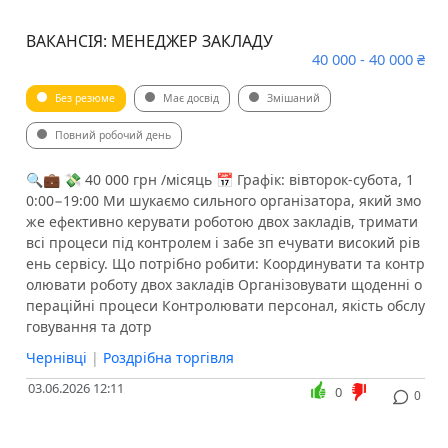
ВАКАНСІЯ: МЕНЕДЖЕР ЗАКЛАДУ
40 000 - 40 000 ₴
Без резюме
Має досвід
Змішаний
Повний робочий день
🔍💼 💸 40 000 грн /місяць 📅 Графік: вівторок-субота, 1
0:00−19:00 Ми шукаємо сильного організатора, який змо
же ефективно керувати роботою двох закладів, тримати
всі процеси під контролем і забе зп ечувати високий рів
ень сервісу. ️Що потрібно робити: Координувати та контр
олювати роботу двох закладів Організовувати щоденні о
пераційні процеси Контролювати персонал, якість обслу
говування та дотр
Чернівці
|
Роздрібна торгівля
03.06.2026 12:11
0
0