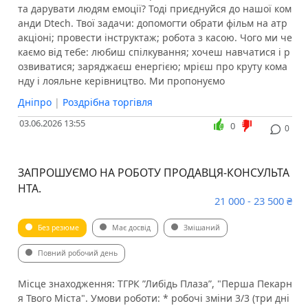
та дарувати людям емоції? Тоді приєднуйся до нашої ком
анди Dtech. ️Твої задачи: допомогти обрати фільм на атр
акціоні; провести інструктаж; робота з касою. ️Чого ми че
каємо від тебе: любиш спілкування; хочеш навчатися і р
озвиватися; заряджаєш енергією; мрієш про круту кома
нду і лояльне керівництво. ️Ми пропонуємо
Дніпро
|
Роздрібна торгівля
03.06.2026 13:55
0
0
ЗАПРОШУЄМО НА РОБОТУ ПРОДАВЦЯ-КОНСУЛЬТА
НТА.
21 000 - 23 500 ₴
Без резюме
Має досвід
Змішаний
Повний робочий день
Місце знаходження: ТГРК ”Либідь Плаза”, "Перша Пекарн
я Твого Міста". Умови роботи: * робочі зміни 3/3 (три дні