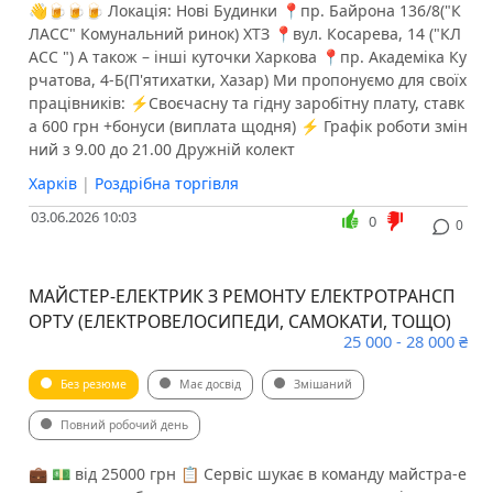
👋🍺🍺🍺 Локація: Нові Будинки 📍пр. Байрона 136/8("К
ЛАСС" Комунальний ринок) ХТЗ 📍вул. Косарева, 14 ("КЛ
АСС ") А також – інші куточки Харкова 📍пр. Академіка Ку
рчатова, 4-Б(П'ятихатки, Хазар) Ми пропонуємо для своїх
працівників: ⚡️Своєчасну та гідну заробітну плату, ставк
а 600 грн +бонуси (виплата щодня) ⚡️ Графік роботи змін
ний з 9.00 до 21.00 ️Дружній колект
Харків
|
Роздрібна торгівля
03.06.2026 10:03
0
0
МАЙСТЕР-ЕЛЕКТРИК З РЕМОНТУ ЕЛЕКТРОТРАНСП
ОРТУ (ЕЛЕКТРОВЕЛОСИПЕДИ, САМОКАТИ, ТОЩО)
25 000 - 28 000 ₴
Без резюме
Має досвід
Змішаний
Повний робочий день
💼 💵 від 25000 грн 📋 Сервіс шукає в команду майстра-е