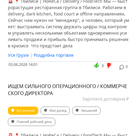
🚨 📍 Тбилиси | HoReCa / Delivery / FoodTech Мы — быст
рорастущая ресторанная группа в Тбилиси. Работаем в
delivery, dark kitchen, food court и offline направлениях.
Сейчас нам нужен не “менеджер”, а человек, который ум
еет: выстраивать систему держать цифры под контроле
м управлять несколькими объектами одновременно уси
ливать продажи и прибыль быстро принимать решения
в кризисе ️ Что предстоит дела
Уся Грузія
|
Роздрібна торгівля
03.06.2026 14:01
0
0
ИЩЕМ СИЛЬНОГО ОПЕРАЦИОННОГО / КОММЕРЧЕ
СКОГО ДИРЕКТОРА
Зарплата договірна ₽
Без резюме
Має досвід
Змішаний
Повний робочий день
🚨 📍 Тбилиси | HoReCa / Delivery / FoodTech Мы — быст