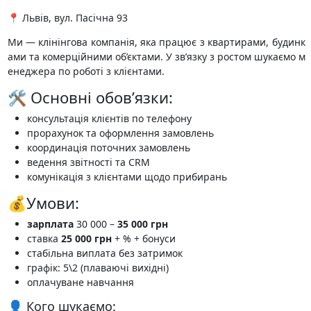
📍 Львів, вул. Пасічна 93
Ми — клінінгова компанія, яка працює з квартирами, будинк
ами та комерційними об’єктами. У зв’язку з ростом шукаємо м
енеджера по роботі з клієнтами.
🛠 Основні обов’язки:
консультація клієнтів по телефону
прорахунок та оформлення замовлень
координація поточних замовлень
ведення звітності та CRM
комунікація з клієнтами щодо прибирань
💰Умови:
зарплата
30 000 –
35 000 грн
ставка
25 000 грн
+ % + бонуси
стабільна виплата без затримок
графік: 5\2 (плаваючі вихідні)
оплачуване навчання
👤 Кого шукаємо: