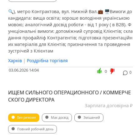
🔍), метро Контрактова, вул. Нижній Вал.💼 🖥Вимоги до
кандидата: вища освіта; хороше володіння українською
мовою; аналогічний досвід роботи - від 1 року ( в В2В). Ф
ункціональні вимоги: допоміжний супровід Клієнтів; скла
дання профайліф Контрагентів; підготовка презентаційн
их матеріалів для Клієнтів; призначення та проведення
зустрічей з Клієнтам
Харків
|
Роздрібна торгівля
03.06.2026 14:04
0
0
ИЩЕМ СИЛЬНОГО ОПЕРАЦИОННОГО / КОММЕРЧЕ
СКОГО ДИРЕКТОРА
Зарплата договірна ₽
Без резюме
Має досвід
Змішаний
Повний робочий день