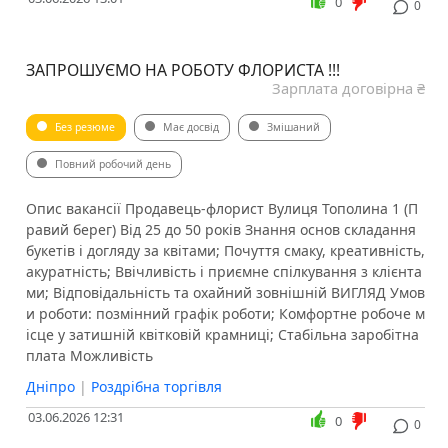
0
0
ЗАПРОШУЄМО НА РОБОТУ ФЛОРИСТА !!!
Зарплата договірна ₴
Без резюме
Має досвід
Змішаний
Повний робочий день
Опис вакансії Продавець-флорист Вулиця Тополина 1 (П
равий берег) Від 25 до 50 років Знання основ складання
букетів і догляду за квітами; Почуття смаку, креативність,
акуратність; Ввічливість і приємне спілкування з клієнта
ми; Відповідальність та охайний зовнішній ВИГЛЯД Умов
и роботи: позмінний графік роботи; Комфортне робоче м
ісце у затишній квітковій крамниці; Стабільна заробітна
плата Можливість
Дніпро
|
Роздрібна торгівля
03.06.2026 12:31
0
0