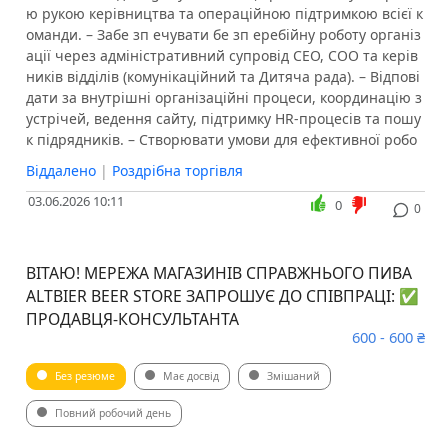
ю рукою керівництва та операційною підтримкою всієї к
оманди. – Забе зп ечувати бе зп еребійну роботу організ
ації через адміністративний супровід CEO, COO та керів
ників відділів (комунікаційний та Дитяча рада). – Відпові
дати за внутрішні організаційні процеси, координацію з
устрічей, ведення сайту, підтримку HR-процесів та пошу
к підрядників. – Створювати умови для ефективної робо
Віддалено
|
Роздрібна торгівля
03.06.2026 10:11
0
0
ВІТАЮ! МЕРЕЖА МАГАЗИНІВ СПРАВЖНЬОГО ПИВА
ALTBIER BEER STORE ЗАПРОШУЄ ДО СПІВПРАЦІ: ✅
ПРОДАВЦЯ-КОНСУЛЬТАНТА
600 - 600 ₴
Без резюме
Має досвід
Змішаний
Повний робочий день