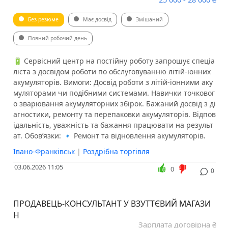
Без резюме
Має досвід
Змішаний
Повний робочий день
🔋 Сервісний центр на постійну роботу запрошує спеціа
ліста з досвідом роботи по обслуговуванню літій-іонних
акумуляторів. Вимоги: Досвід роботи з літій-іонними аку
муляторами чи подібними системами. Навички точковог
о зварювання акумуляторних збірок. Бажаний досвід з ді
агностики, ремонту та перепаковки акумуляторів. Відпов
ідальність, уважність та бажання працювати на результ
ат. Обов’язки: 🔹 Ремонт та відновлення акумуляторів.
Івано-Франківськ
|
Роздрібна торгівля
03.06.2026 11:05
0
0
ПРОДАВЕЦЬ-КОНСУЛЬТАНТ У ВЗУТТЄВИЙ МАГАЗИ
Н
Зарплата договірна ₴