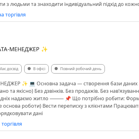
и з людьми та знаходити індивідуальний підхід до кожно
а торгівля
АТА-МЕНЕДЖЕР ✨
Має досвід
В офісі
Повний робочий день
ЕНЕДЖЕР ✨ 💻 Основна задача — створення бази даних 
ано та якісно) Без дзвінків. Без продажів. Без нав’язув
одніх надаємо житло ⸻ 📌 Що потрібно робити: Форму
 основа роботи) Вести переписку з клієнтами Працюват
рядковувати дані
 торгівля