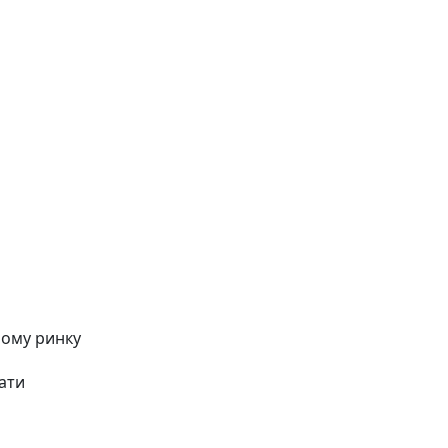
ному ринку
вати