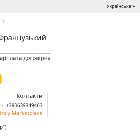
")
"Французький
арплата договірна
Контакти
н:
+380639349463
itoly Marketplace
р")