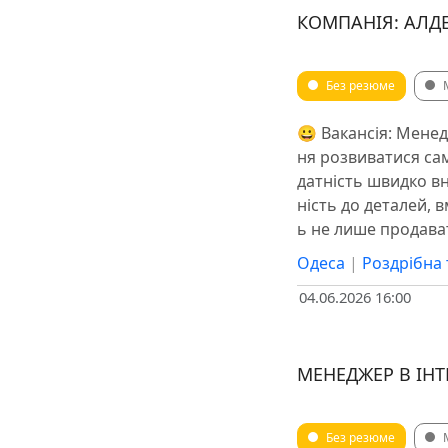
КОМПАНІЯ: АЛД
Без резюме
😀 ️Вакансія: Мене
ня розвиватися сам
датність швидко вн
ність до деталей, 
ь не лише продава
Одеса
|
Роздрібна 
04.06.2026 16:00
МЕНЕДЖЕР В ІН
Без резюме