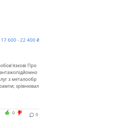
17 600 - 22 400 ₴
: обов'язкові Про
 вантажопідйомно
луг з металообр
 рампи; зрівнювал
0
0