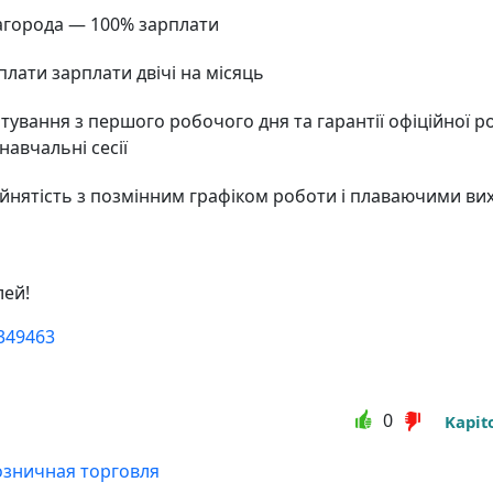
нагорода — 100% зарплати
плати зарплати двічі на місяць
ування з першого робочого дня та гарантії офіційної р
 навчальні сесії
йнятість з позмінним графіком роботи і плаваючими ви
лей!
349463
0
Kapit
озничная торговля