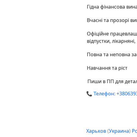
Гідна фінансова ви
Вчасні та прозорі ви
Офіційне працевлашт
відпустки, лікарняні,
Повна та неповна за
Навчання та ріст
️ Пиши в ПП для дета
📞 Телефон: +380639
Харьков
(
Украина
)
Р