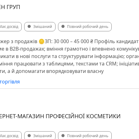
ЕН ГРУП
Має досвід
Змішаний
Повний робочий день
джер з продажів 🪙ЗП: 30 000 – 45 000 ₴ Профіль кандид
е в B2B-продажах; вміння грамотно і впевнено комунікув
икати в нові послуги та структурувати інформацію; орган
вміння працювати з таблицями, текстами та CRM; ініціатив
ти, а й допомагати впорядковувати власну
торгівля
ТЕРНЕТ-МАГАЗИН ПРОФЕСІЙНОЇ КОСМЕТИКИ
Має досвід
Змішаний
Повний робочий день