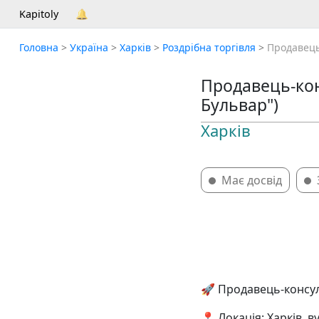
Kapitoly
🔔
Головна
>
Україна
>
Харків
>
Роздрібна торгівля
>
Продавець
Продавець-кон
Бульвар")
Харків
Має досвід
🚀 Продавець-консул
📍 Локація: Харків, в