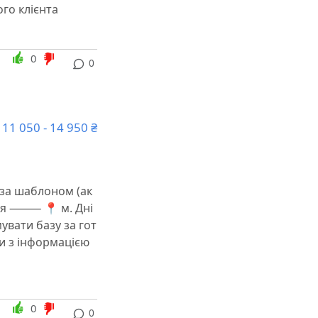
го клієнта
0
0
11 050 - 14 950 ₴
за шаблоном (ак
ання ⸻ 📍 м. Дні
вати базу за гот
и з інформацією
0
0