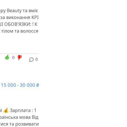
у Beauty та вміє
 за виконання KPI
ШІ ОБОВ'ЯЗКИ: ! К
 тілом та волосся
0
0
15 000 - 30 000 ₴
і 💰 Зарплата : 1
раїнська мова Від
тися та розвивати