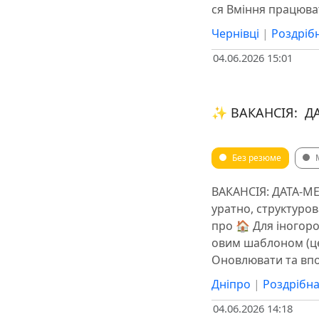
ся Вміння працюват
Чернівці
|
Роздрібн
04.06.2026 15:01
✨ ВАКАНСІЯ: Д
Без резюме
ВАКАНСІЯ: ДАТА-М
уратно, структуров
про 🏠 Для іногор
овим шаблоном (це
Оновлювати та впо
Дніпро
|
Роздрібна
04.06.2026 14:18