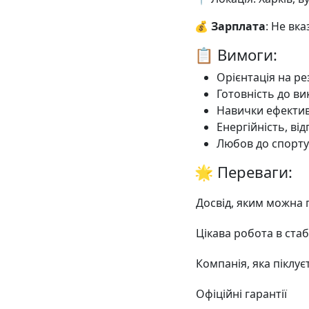
💰
Зарплата
: Не вк
📋 Вимоги:
Орієнтація на ре
Готовність до ви
Навички ефектив
Енергійність, ві
Любов до спорту
🌟 Переваги:
Досвід, яким можна
Цікава робота в стаб
Компанія, яка піклує
Офіційні гарантії