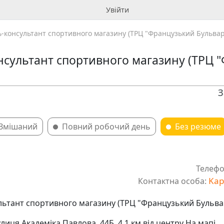
Увійти
-консультант спортивного магазину (ТРЦ "Французький Бульвар
сультант спортивного магазину (ТРЦ 
З
Змішаний
Повний робочий день
Без резюме
Телефо
Kap
Контактна особа:
ьтант спортивного магазину (ТРЦ "Французький Бульва
улиця Академіка Павлова, 44Б. 4,1 км від центру На мапі