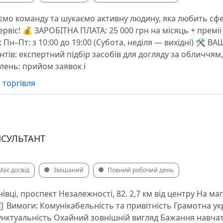
о команду та шукаємо активну людину, яка любить сфер
ервіс! 💰 ЗАРОБІТНА ПЛАТА: 25 000 грн на місяць + премії
Пн–Пт: з 10:00 до 19:00 (Субота, неділя — вихідні) 🛠 ВА
нтів: експертний підбір засобів для догляду за обличчям,
лень: прийом заявок і
 торгівля
СУЛЬТАНТ
Має досвід
Змішаний
Повний робочий день
івці, проспект Незалежності, 82. 2,7 км від центру На мап
 📋 Вимоги: Комунікабельність та привітність Грамотна ук
пунктуальність Охайний зовнішній вигляд Бажання навча