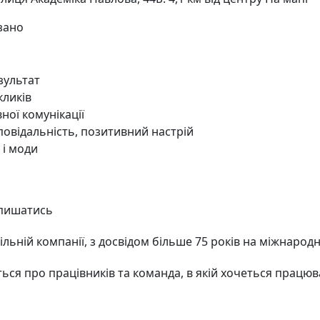
азано
зультат
кликів
ної комунікації
дповідальність, позитивний настрій
 і моди
 пишатись
ільній компанії, з досвідом більше 75 років на міжнарод
ться про працівників та команда, в якій хочеться працю