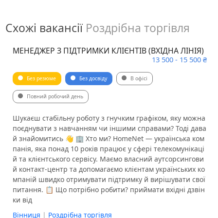
Схожі вакансії
Роздрібна торгівля
МЕНЕДЖЕР З ПІДТРИМКИ КЛІЄНТІВ (ВХІДНА ЛІНІЯ)
13 500 - 15 500 ₴
Без резюме
Без досвіду
В офісі
Повний робочий день
Шукаєш стабільну роботу з гнучким графіком, яку можна
поєднувати з навчанням чи іншими справами? Тоді дава
й знайомитись 👋 🏢 Хто ми? HomeNet — українська ком
панія, яка понад 10 років працює у сфері телекомунікаці
й та клієнтського сервісу. Маємо власний аутсорсингови
й контакт-центр та допомагаємо клієнтам українських ко
мпаній швидко отримувати підтримку й вирішувати свої
питання. 📋 Що потрібно робити? приймати вхідні дзвін
ки від
Вінниця
|
Роздрібна торгівля