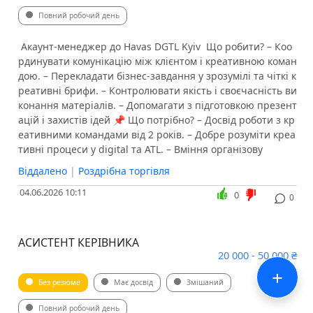
Повний робочий день
️ Акаунт-менеджер до Havas DGTL Kyiv ️ Що робити? – Коо
рдинувати комунікацію між клієнтом і креативною коман
дою. – Перекладати бізнес-завдання у зрозумілі та чіткі к
реативні брифи. – Контролювати якість і своєчасність ви
конання матеріалів. – Допомагати з підготовкою презент
ацій і захистів ідей 📌 Що потрібно? – Досвід роботи з кр
еативними командами від 2 років. – Добре розуміти креа
тивні процеси у digital та ATL. – Вміння організову
Віддалено
|
Роздрібна торгівля
04.06.2026 10:11
0
0
АСИСТЕНТ КЕРІВНИКА
20 000 - 50 000 ₴
+
Без резюме
Має досвід
Змішаний
Повний робочий день