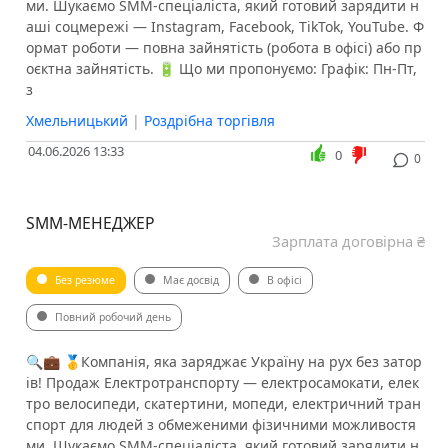
ми. Шукаємо SMM-спеціаліста, який готовий зарядити н
аші соцмережі — Instagram, Facebook, TikTok, YouTube. Ф
ормат роботи — повна зайнятість (робота в офісі) або пр
оєктна зайнятість. 🔋 Що ми пропонуємо: Графік: Пн-Пт,
з
Хмельницький
|
Роздрібна торгівля
04.06.2026 13:33
0
0
SMM-МЕНЕДЖЕР
Зарплата договірна ₴
Без резюме
Має досвід
В офісі
Повний робочий день
🔍💼 🥇Компанія, яка заряджає Україну на рух без затор
ів! Продаж Електротранспорту — електросамокати, елек
тро велосипеди, скатертини, мопеди, електричний тран
спорт для людей з обмеженими фізичними можливостя
ми. Шукаємо SMM-спеціаліста, який готовий зарядити н