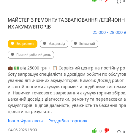
0
МАЙСТЕР З РЕМОНТУ ТА ЗВАРЮВАННЯ ЛІТІЙ-ІОНН
ИХ АКУМУЛЯТОРІВ
25 000 - 28 000 ₴
Без резюме
Має досвід
Змішаний
Повний робочий день
💼 💵 від 25000 грн + 📋 Сервісний центр на постійну ро
боту запрошує спеціаліста з досвідом роботи по обслугов
уванню літій-іонних акумуляторів. Вимоги: Досвід робот
и з літій-іонними акумуляторами чи подібними системам
и. Навички точкового зварювання акумуляторних збірок.
Бажаний досвід з діагностики, ремонту та перепаковки а
кумуляторів. Відповідальність, уважність та бажання пра
цювати на результат.
Івано-Франківськ
|
Роздрібна торгівля
04.06.2026 18:00
0
0