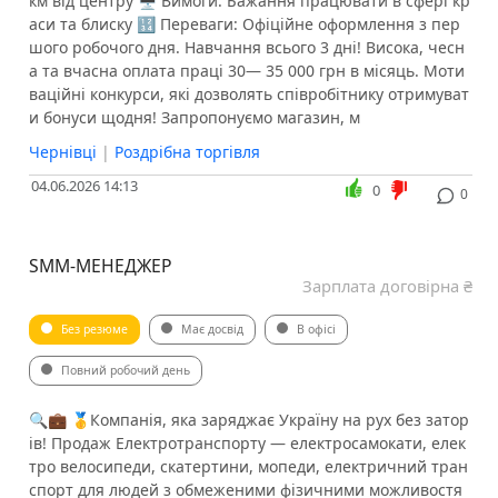
км від центру 🖥 Вимоги: Бажання працювати в сфері кр
аси та блиску 🔢 Переваги: Офіційне оформлення з пер
шого робочого дня. Навчання всього 3 дні! Висока, чесн
а та вчасна оплата праці 30— 35 000 грн в місяць. Моти
ваційні конкурси, які дозволять співробітнику отримуват
и бонуси щодня! Запропонуємо магазин, м
Чернівці
|
Роздрібна торгівля
04.06.2026 14:13
0
0
SMM-МЕНЕДЖЕР
Зарплата договірна ₴
Без резюме
Має досвід
В офісі
Повний робочий день
🔍💼 🥇Компанія, яка заряджає Україну на рух без затор
ів! Продаж Електротранспорту — електросамокати, елек
тро велосипеди, скатертини, мопеди, електричний тран
спорт для людей з обмеженими фізичними можливостя