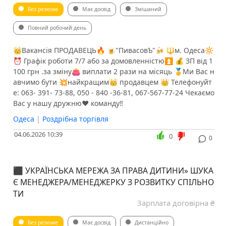
Без резюме
Має досвід
Змішаний
Повний робочий день
👑Вакансія ПРОДАВЕЦЬ🔥 🍺"ПивасовЪ"🍻 🔱м. Одеса🔆
⏰ Графік роботи 7/7 або за домовленністю⏫ 💰 ЗП від 1
100 грн .за зміну👛 виплати 2 рази на місяць 🥇Ми Вас н
авчимо бути 💥найкращим👑 продавцем 👑 Телефонуйт
е: 063- 391- 73-88, 050 - 840 -36-81, 067-567-77-24 ️Чекаємо
Вас у нашу дружню❤️ команду‼️
Одеса
|
Роздрібна торгівля
04.06.2026 10:39
0
0
​​​​​​​​​​​​​​​​⬛️ УКРАЇНСЬКА МЕРЕЖА ЗА ПРАВА ДИТИНИ» ШУКА
Є МЕНЕДЖЕРА/МЕНЕДЖЕРКУ З РОЗВИТКУ СПІЛЬНО
ТИ
Зарплата договірна ₴
Без резюме
Має досвід
Дистанційно