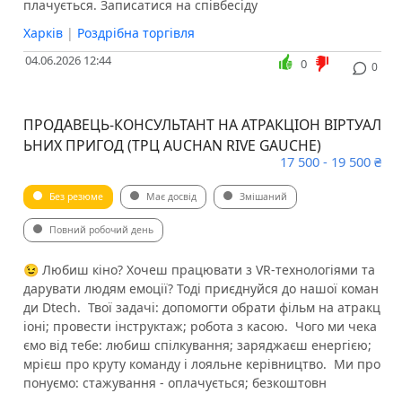
плачується. Записатися на співбесіду
Харків
|
Роздрібна торгівля
04.06.2026 12:44
0
0
​​ПРОДАВЕЦЬ-КОНСУЛЬТАНТ НА АТРАКЦІОН ВІРТУАЛ
ЬНИХ ПРИГОД (ТРЦ AUCHAN RIVE GAUCHE)
17 500 - 19 500 ₴
Без резюме
Має досвід
Змішаний
Повний робочий день
😉 Любиш кіно? Хочеш працювати з VR-технологіями та
дарувати людям емоції? Тоді приєднуйся до нашої коман
ди Dtech. ️ Твої задачі: допомогти обрати фільм на атракц
іоні; провести інструктаж; робота з касою. ️ Чого ми чека
ємо від тебе: любиш спілкування; заряджаєш енергією;
мрієш про круту команду і лояльне керівництво. ️ Ми про
понуємо: стажування - оплачується; безкоштовн