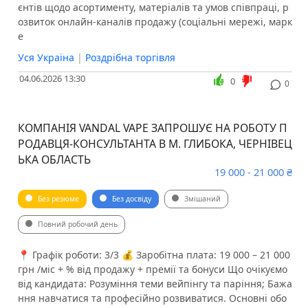
єнтів щодо асортименту, матеріалів та умов співпраці, р
озвиток онлайн-каналів продажу (соціальні мережі, марк
е
Уся Україна
|
Роздрібна торгівля
04.06.2026 13:30
0
0
КОМПАНІЯ VANDAL VAPE ЗАПРОШУЄ НА РОБОТУ П
РОДАВЦЯ-КОНСУЛЬТАНТА В М. ГЛИБОКА, ЧЕРНІВЕЦ
ЬКА ОБЛАСТЬ
19 000 - 21 000 ₴
Без резюме
Без досвіду
Змішаний
Повний робочий день
📍 Графік роботи: 3/3 💰 Заробітна плата: 19 000 – 21 000
грн /міс + % від продажу + премії та бонуси Що очікуємо
від кандидата: ️Розуміння теми вейпінгу та паріння; ️Бажа
ння навчатися та професійно розвиватися. Основні обо