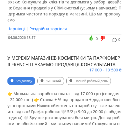
в’язки: ️Консультація клієнтів та допомога у виборі девайс
ів; ️Ведення продажів у CRM-системі (усьому навчаємо); ️П
ідтримка чистоти та порядку в магазині. Що ми пропону
ємо
Чернівці
|
Роздрібна торгівля
04.06.2026 13:17
0
0
У МЕРЕЖУ МАГАЗИНІВ КОСМЕТИКИ ТА ПАРФЮМЕР
ІЇ FRENCH ШУКАЄМО ПРОДАВЦЯ-КОНСУЛЬТАНТА!
17 000 - 19 500 ₴
Без досвіду
Змішаний
Повний робочий день
👉 Мінімальна заробітна плата - від 17 000 грн (середня
- 22 000 грн ) 👉 Ставка + % від продажів + додаткові бон
усні програми Ніяких обмежень по заробітку - все залеж
ить від вас! Графік роботи: 🤍 5/2 p 9:00 до 20:00 (є обідня
година) 🤍 Зручне розташування біля метро. Досвід роб
оти не обов’язковий - ми всьому навчимо! Стажування о