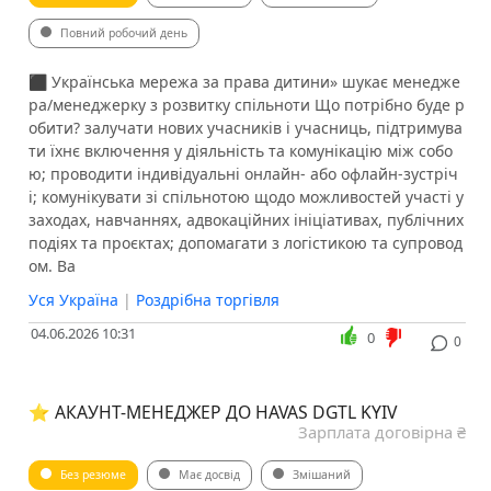
Повний робочий день
​​​​​​​​​​​​​​​​⬛️ Українська мережа за права дитини» шукає менедже
ра/менеджерку з розвитку спільноти Що потрібно буде р
обити? залучати нових учасників і учасниць, підтримува
ти їхнє включення у діяльність та комунікацію між собо
ю; проводити індивідуальні онлайн- або офлайн-зустріч
і; комунікувати зі спільнотою щодо можливостей участі у
заходах, навчаннях, адвокаційних ініціативах, публічних
подіях та проєктах; допомагати з логістикою та супровод
ом. Ва
Уся Україна
|
Роздрібна торгівля
04.06.2026 10:31
0
0
⭐️ АКАУНТ-МЕНЕДЖЕР ДО HAVAS DGTL KYIV
Зарплата договірна ₴
Без резюме
Має досвід
Змішаний