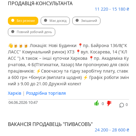
ПРОДАВЦЯ-КОНСУЛЬТАНТА
11 220 - 15 180 ₴
Без резюме
Має досвід
Змішаний
Повний робочий день
👋🍺🍺🍺 Локація: Нові Будинки 📍пр. Байрона 136/8("К
ЛАСС" Комунальний ринок) ХТЗ 📍вул. Косарева, 14 ("КЛ
АСС ") А також – інші куточки Харкова 📍пр. Академіка Ку
рчатова, 4-Б(П'ятихатки, Хазар) Ми пропонуємо для своїх
працівників: ⚡️Своєчасну та гідну заробітну плату, ставк
а 600 грн +бонуси (виплата щодня) ⚡️ Графік роботи змін
ний з 9.00 до 21.00 ️Дружній колект
Харків
|
Роздрібна торгівля
04.06.2026 10:47
0
0
ВАКАНСІЯ ПРОДАВЕЦЬ "ПИВАСОВЪ"
24 200 - 28 600 ₴