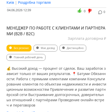
Київ
|
Роздрібна торгівля
04.06.2026 12:39
0
0
МЕНЕДЖЕР ПО РАБОТЕ С КЛИЕНТАМИ И ПАРТНЕРА
МИ (B2B / B2C)
Зарплата договірна ₽
Без резюме
Має досвід
Дистанційно
Повний робочий день
💰 Высокий доход — процент от сделок. Ваш заработок з
ависит только от ваших результатов. 📍 Батуми Обязанн
ости: Работа с прямыми клиентами компании Консульти
рование клиентов по объектам недвижимости и инвести
ционным возможностям Привлечение и развитие партн
ёрской сети Выстраивание долгосрочных, доверительн
ых отношений с партнёрами Проведение онлайн-встре
ч и переговоров