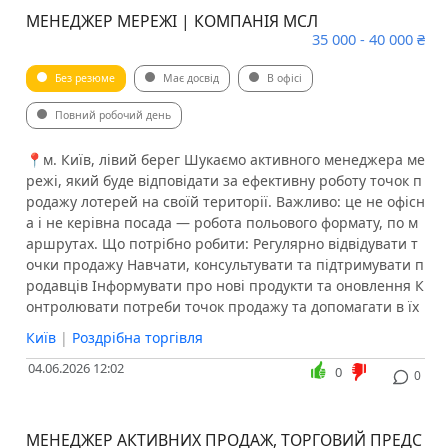
МЕНЕДЖЕР МЕРЕЖІ | КОМПАНІЯ МСЛ
35 000 - 40 000 ₴
Без резюме
Має досвід
В офісі
Повний робочий день
📍м. Київ, лівий берег Шукаємо активного менеджера ме
режі, який буде відповідати за ефективну роботу точок п
родажу лотерей на своїй території. Важливо: це не офісн
а і не керівна посада — робота польового формату, по м
аршрутах. Що потрібно робити: Регулярно відвідувати т
очки продажу Навчати, консультувати та підтримувати п
родавців Інформувати про нові продукти та оновлення К
онтролювати потреби точок продажу та допомагати в їх
Київ
|
Роздрібна торгівля
04.06.2026 12:02
0
0
МЕНЕДЖЕР АКТИВНИХ ПРОДАЖ, ТОРГОВИЙ ПРЕДС