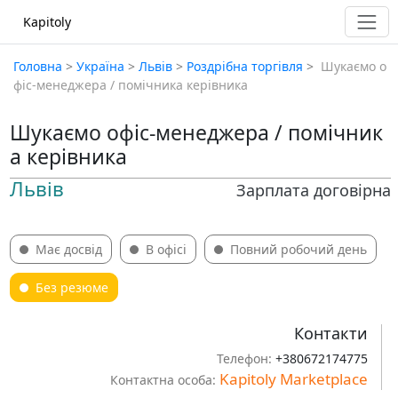
Kapitoly
Головна
>
Україна
>
Львів
>
Роздрібна торгівля
>
​​ Шукаємо о
фіс-менеджера / помічника керівника
Шукаємо офіс-менеджера / помічник
а керівника
Львів
Зарплата договірна
Має досвід
В офісі
Повний робочий день
Без резюме
Контакти
Телефон:
+380672174775
Kapitoly Marketplace
Контактна особа: