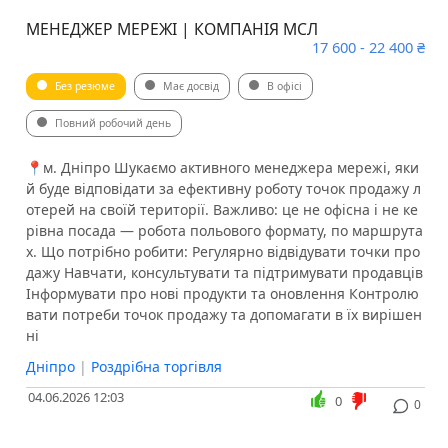
МЕНЕДЖЕР МЕРЕЖІ | КОМПАНІЯ МСЛ
17 600 - 22 400 ₴
Без резюме
Має досвід
В офісі
Повний робочий день
📍м. Дніпро Шукаємо активного менеджера мережі, яки
й буде відповідати за ефективну роботу точок продажу л
отерей на своїй території. Важливо: це не офісна і не ке
рівна посада — робота польового формату, по маршрута
х. Що потрібно робити: Регулярно відвідувати точки про
дажу Навчати, консультувати та підтримувати продавців
Інформувати про нові продукти та оновлення Контролю
вати потреби точок продажу та допомагати в їх вирішен
ні
Дніпро
|
Роздрібна торгівля
04.06.2026 12:03
0
0