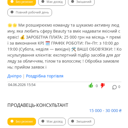
Без резюме
Має досвід
Змішаний
Повний робочий день
🌟🌟 Ми розширюємо команду та шукаємо активну люд
ину, яка любить сферу Beauty та вміє надавати якісний с
ервіс! 💰 ЗАРОБІТНА ПЛАТА: 25 000 грн на місяць + премі
ї за виконання KPI 🗓 ГРАФІК РОБОТИ: Пн–Пт: з 10:00 до
19:00 (Субота, неділя — вихідні) 🛠 ВАШІ ОБОВ'ЯЗКИ: ! Ко
нсультування клієнтів: експертний підбір засобів для дог
ляду за обличчям, тілом та волоссям; ! Обробка замовле
нь: прийом заявок і
Дніпро
|
Роздрібна торгівля
04.06.2026 15:54
0
0
ПРОДАВЕЦЬ-КОНСУЛЬТАНТ
15 000 - 30 000 ₴
Без резюме
Має досвід
Змішаний