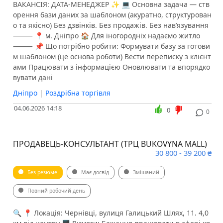
ВАКАНСІЯ: ДАТА-МЕНЕДЖЕР ✨ 💻 Основна задача — ств
орення бази даних за шаблоном (акуратно, структурован
о та якісно) Без дзвінків. Без продажів. Без нав’язування
⸻ 📍 м. Дніпро 🏠 Для іногородніх надаємо житло
⸻ 📌 Що потрібно робити: Формувати базу за готови
м шаблоном (це основа роботи) Вести переписку з клієнт
ами Працювати з інформацією Оновлювати та впорядко
вувати дані
Дніпро
|
Роздрібна торгівля
04.06.2026 14:18
0
0
ПРОДАВЕЦЬ-КОНСУЛЬТАНТ (ТРЦ BUKOVYNA MALL)
30 800 - 39 200 ₴
Без резюме
Має досвід
Змішаний
Повний робочий день
🔍 📍 Локація: Чернівці, вулиця Галицький Шлях, 11. 4,0