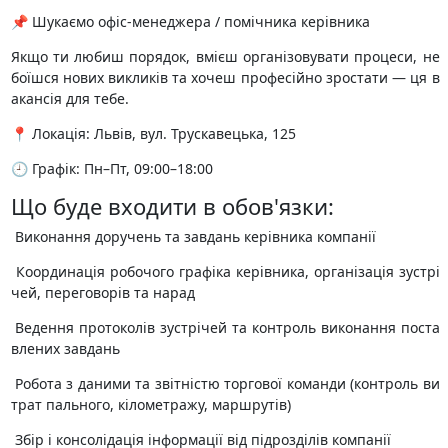
​​📌 Шукаємо офіс-менеджера / помічника керівника
Якщо ти любиш порядок, вмієш організовувати процеси, не
боїшся нових викликів та хочеш професійно зростати — ця в
акансія для тебе.
📍 Локація: Львів, вул. Трускавецька, 125
🕘 Графік: Пн–Пт, 09:00–18:00
Що буде входити в обов'язки:
️ Виконання доручень та завдань керівника компанії
️ Координація робочого графіка керівника, організація зустрі
чей, переговорів та нарад
️ Ведення протоколів зустрічей та контроль виконання поста
влених завдань
️ Робота з даними та звітністю торгової команди (контроль ви
трат пального, кілометражу, маршрутів)
️ Збір і консолідація інформації від підрозділів компанії