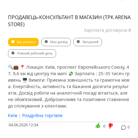
ПРОДАВЕЦЬ-КОНСУЛЬТАНТ В МАГАЗИН (ТРК ARENA
STORE)
Зарплата договірна ₴
Без резюме
Має досвід
Змішаний
Повний робочий день
🔍💼 📍 Локація: Київ, проспект Європейського Союзу, 4
7. 9,6 км від центру На мапі 💸 Зарплата : 25–35 тисяч гр
ивень 🖥 Вимоги: Приємна зовнішність та грамотна мов
а. Енергійність, активність та бажання досягати результ
атів. Досвід роботи на аналогічній посаді вітається, але
не обов’язковий. Доброзичливе та позитивне ставлення
до спілкування з клієнтами.
Київ
|
Роздрібна торгівля
04.06.2026 12:34
0
0