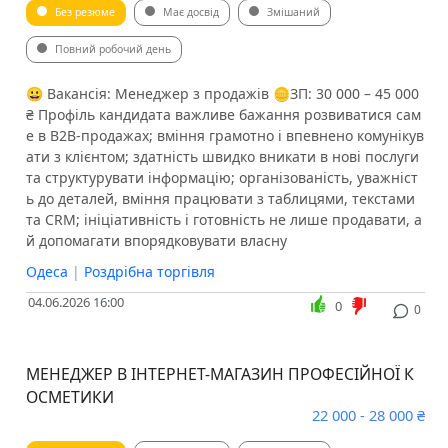
Без резюме
Має досвід
Змішаний
Повний робочий день
😀 ️Вакансія: Менеджер з продажів 🪙ЗП: 30 000 – 45 000
₴ Профіль кандидата важливе бажання розвиватися сам
е в B2B-продажах; вміння грамотно і впевнено комунікув
ати з клієнтом; здатність швидко вникати в нові послуги
та структурувати інформацію; організованість, уважніст
ь до деталей, вміння працювати з таблицями, текстами
та CRM; ініціативність і готовність не лише продавати, а
й допомагати впорядковувати власну
Одеса
|
Роздрібна торгівля
04.06.2026 16:00
0
0
МЕНЕДЖЕР В ІНТЕРНЕТ-МАГАЗИН ПРОФЕСІЙНОЇ К
ОСМЕТИКИ
22 000 - 28 000 ₴