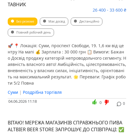
ТАВНИК
26 400 - 33 600 ₴
Без резюме
Має досвід
Дистанційно
Повний робочий день
🚀 📍 Локація: Суми, проспект Свободи, 19. 1,6 км від це
нтру На мапі 💰 Зарплата : 30 000 грн 📋 Вимоги: Бажан
о Досвід продажу категорій непроводольчого сегменту. Н
аявність власного авто! Амбіційність, цілеспрямованість,
вневненість у власних силах, ініціативність, орієнтовані
ть на максимальний результат. 🌟 Переваги: Графік робо
ти 5/2 Повна
Суми
|
Роздрібна торгівля
04.06.2026 11:18
0
0
ВІТАЮ! МЕРЕЖА МАГАЗИНІВ СПРАВЖНЬОГО ПИВА
ALTBIER BEER STORE ЗАПРОШУЄ ДО СПІВПРАЦІ: ✅