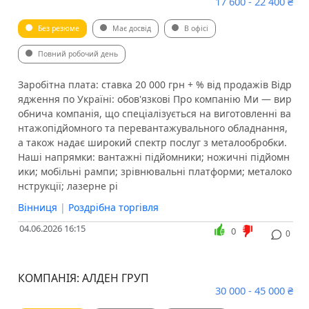
17 600 - 22 400 ₴
Без резюме
Має досвід
В офісі
Повний робочий день
Заробітна плата: ставка 20 000 грн + % від продажів Відр
ядження по Україні: обов'язкові Про компанію Ми — вир
обнича компанія, що спеціалізується на виготовленні ва
нтажопідйомного та перевантажувального обладнання,
а також надає широкий спектр послуг з металообробки.
Наші напрямки: вантажні підйомники; ножичні підйомн
ики; мобільні рампи; зрівнювальні платформи; металоко
нструкції; лазерне рі
Вінниця
|
Роздрібна торгівля
04.06.2026 16:15
0
0
КОМПАНІЯ: АЛДЕН ГРУП
30 000 - 45 000 ₴