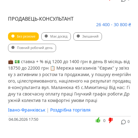
ПРОДАВЕЦЬ-КОНСУЛЬТАНТ
26 400 - 30 800 ₴
Без резюме
Має досвід
Змішаний
Повний робочий день
💼 💵 ставка + % від 1200 до 1400 грн в день В місяць від
18750 до 22000 грн 📋 Мережа магазинів "Єврик" у зв'яз
ку з активним з ростом та продажами, у пошуку енергійн
ого, цілеспрямованого, націленого на результат продавц
я-консультанта вул. Маланюка 45 с.Микитинці Від нас: Гі
дну та своєчасну оплату праці Гнучкий графік роботи Др
ужній колектив та комфортні умови праці
Івано-Франківськ
|
Роздрібна торгівля
04.06.2026 17:50
0
0