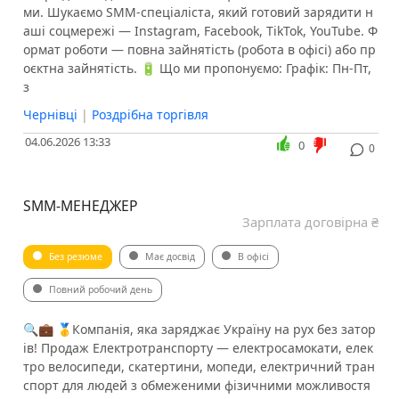
ми. Шукаємо SMM-спеціаліста, який готовий зарядити н
аші соцмережі — Instagram, Facebook, TikTok, YouTube. Ф
ормат роботи — повна зайнятість (робота в офісі) або пр
оєктна зайнятість. 🔋 Що ми пропонуємо: Графік: Пн-Пт,
з
Чернівці
|
Роздрібна торгівля
04.06.2026 13:33
0
0
SMM-МЕНЕДЖЕР
Зарплата договірна ₴
Без резюме
Має досвід
В офісі
Повний робочий день
🔍💼 🥇Компанія, яка заряджає Україну на рух без затор
ів! Продаж Електротранспорту — електросамокати, елек
тро велосипеди, скатертини, мопеди, електричний тран
спорт для людей з обмеженими фізичними можливостя