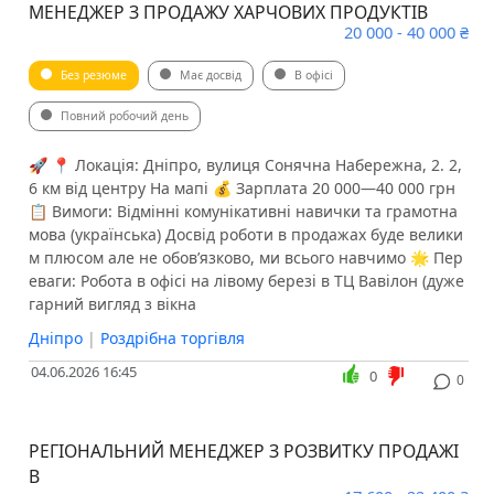
МЕНЕДЖЕР З ПРОДАЖУ ХАРЧОВИХ ПРОДУКТІВ
20 000 - 40 000 ₴
Без резюме
Має досвід
В офісі
Повний робочий день
🚀 📍 Локація: Дніпро, вулиця Сонячна Набережна, 2. 2,
6 км від центру На мапі 💰 Зарплата 20 000—40 000 грн
📋 Вимоги: Відмінні комунікативні навички та грамотна
мова (українська) Досвід роботи в продажах буде велики
м плюсом але не обов’язково, ми всього навчимо 🌟 Пер
еваги: Робота в офісі на лівому березі в ТЦ Вавілон (дуже
гарний вигляд з вікна
Дніпро
|
Роздрібна торгівля
04.06.2026 16:45
0
0
РЕГІОНАЛЬНИЙ МЕНЕДЖЕР З РОЗВИТКУ ПРОДАЖІ
В