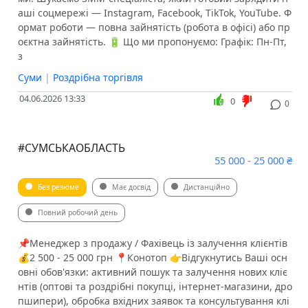
аші соцмережі — Instagram, Facebook, TikTok, YouTube. Ф
ормат роботи — повна зайнятість (робота в офісі) або пр
оєктна зайнятість. 🔋 Що ми пропонуємо: Графік: Пн-Пт,
з
Суми
|
Роздрібна торгівля
04.06.2026 13:33
0
0
#СУМСЬКАОБЛАСТЬ
55 000 - 25 000 ₴
Без резюме
Має досвід
Дистанційно
Повний робочий день
📌Менеджер з продажу / Фахівець із залучення клієнтів
💰2 500 - 25 000 грн 📍Конотоп 👉Відгукнутись Ваші осн
овні обов'язки: активний пошук та залучення нових кліє
нтів (оптові та роздрібні покупці, інтернет-магазини, дро
пшипери), обробка вхідних заявок та консультування клі