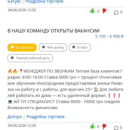
Батумі
|
Роздрібна торгівля
04.06.2026 12:35
0
0
В НАШУ КОМАНДУ ОТКРЫТЫ ВАКАНСИИ
5 100 - 6 900 ₴
Без резюме
Має досвід
В офісі
Повний робочий день
🔥🔥 📍МЕНЕДЖЕР ПО ЗВОНКАМ Теплая база клиентов Г
рафик: 8:00–18:00 Ставка 6000 грн + процент Оплачивае
мое обучение Иногородним предоставляем жилье Разво
зка на работу и с работы, для мужчин 25+ 🏠 Для любите
лей работать из дома — есть удаленный формат.❗️❗️❗️
💻 АЙ ТИ СПЕЦИАЛИСТ Ставка 8000– 10000 грн /неделя
Возможность финансово
Дніпро
|
Роздрібна торгівля
04.06.2026 12:35
0
0