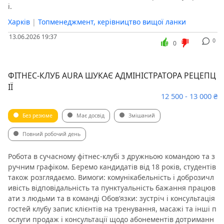
і.
Харків
|
Топменеджмент, керівництво вищої ланки
13.06.2026 19:37
0
0
ФІТНЕС-КЛУБ AURA ШУКАЄ АДМІНІСТРАТОРА РЕЦЕПЦ
ІЇ
12 500 - 13 000 ₴
Без резюме
Має досвід
Змішаний
Повний робочий день
Робота в сучасному фітнес-клубі з дружньою командою та з
ручним графіком. Беремо кандидатів від 18 років, студентів
також розглядаємо. Вимоги: комунікабельність і доброзичл
ивість відповідальність та пунктуальність бажання працюв
ати з людьми та в команді Обов’язки: зустріч і консультація
гостей клубу запис клієнтів на тренування, масажі та інші п
ослуги продаж і консультації щодо абонементів дотриманн