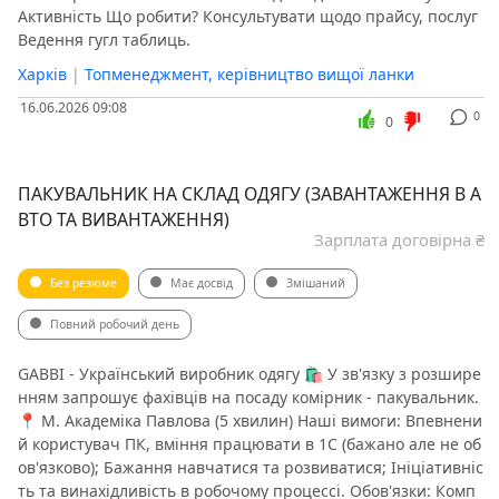
Активність Що робити? Консультувати щодо прайсу, послуг
Ведення гугл таблиць.
Харків
|
Топменеджмент, керівництво вищої ланки
16.06.2026 09:08
0
0
ПАКУВАЛЬНИК НА СКЛАД ОДЯГУ (ЗАВАНТАЖЕННЯ В А
ВТО ТА ВИВАНТАЖЕННЯ)
Зарплата договірна ₴
Без резюме
Має досвід
Змішаний
Повний робочий день
GABBI - Український виробник одягу 🛍 У зв'язку з розшире
нням запрошує фахівців на посаду комірник - пакувальник.
📍 М. Академіка Павлова (5 хвилин) Наші вимоги: Впевнени
й користувач ПК, вміння працювати в 1С (бажано але не об
ов'язково); Бажання навчатися та розвиватися; Ініціативніс
ть та винахідливість в робочому процессі. Обов'язки: Комп