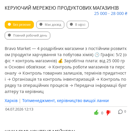
КЕРУЮЧИЙ МЕРЕЖЕЮ ПРОДУКТОВИХ МАГАЗИНІВ
25 000 - 28 000 ₴
Без резюме
Має досвід
В офісі
Повний робочий день
Bravo Market — 4 роздрібних магазини з постійним розвитк
ом (продукти харчування та побутова хімія) 🕒 Графік: 5/2 (о
фіс + контроль магазинів) 💰 Заробітна плата: від 25 000 гр
н Основні обов’язки: → Контроль роботи магазинів та перс
оналу → Контроль товарних залишків, термінів придатност
і → Організація та контроль інвентаризацій → Контроль по
рядку та операційних процесів → Передача інформації бухг
алтеру та керівниц
Харків
|
Топменеджмент, керівництво вищої ланки
04.07.2026 12:13
0
0