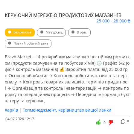
КЕРУЮЧИЙ МЕРЕЖЕЮ ПРОДУКТОВИХ МАГАЗИНІВ
25 000 - 28 000 ₴
Без резюме
Має досвід
В офісі
Повний робочий день
Bravo Market — 4 роздрібних магазини з постійним розвитк
ом (продукти харчування та побутова хімія) 🕒 Графік: 5/2 (о
фіс + контроль магазинів) 💰 Заробітна плата: від 25 000 гр
н Основні обов’язки: → Контроль роботи магазинів та перс
оналу → Контроль товарних залишків, термінів придатност
і → Організація та контроль інвентаризацій → Контроль по
рядку та операційних процесів → Передача інформації бухг
алтеру та керівниц
Харків
|
Топменеджмент, керівництво вищої ланки
04.07.2026 12:17
0
0