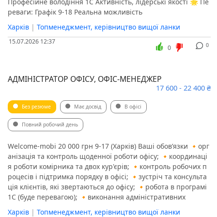
Професійне володіння 1С Активність, лідерські якості 🌟 Пе
реваги: Графік 9-18 Реальна можливість
Харків
|
Топменеджмент, керівництво вищої ланки
15.07.2026 12:37
0
0
АДМІНІСТРАТОР ОФІСУ, ОФІС-МЕНЕДЖЕР
17 600 - 22 400 ₴
Без резюме
Має досвід
В офісі
Повний робочий день
Welcome-mobi 20 000 грн 9-17 (Харків) Ваші обов’язки 🔸орг
анізація та контроль щоденної роботи офісу; 🔸координаці
я роботи комірника та двох кур'єрів; 🔸контроль робочих п
роцесів і підтримка порядку в офісі; 🔸зустріч та консульта
ція клієнтів, які звертаються до офісу; 🔸робота в програмі
1С (буде перевагою); 🔸виконання адміністративних
Харків
|
Топменеджмент, керівництво вищої ланки