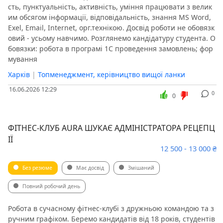
сть, пунктуальність, активність, уміння працювати з велик
им обсягом інформації, відповідальність, знання MS Word,
Exel, Email, Internet, орг.технікою. Досвід роботи не обовязк
овий - усьому навчимо. Розглянемо кандідатуру студента. О
бовязки: робота в програмі 1С проведення замовлень; фор
мування
Харків
|
Топменеджмент, керівництво вищої ланки
16.06.2026 12:29
0
0
ФІТНЕС-КЛУБ AURA ШУКАЄ АДМІНІСТРАТОРА РЕЦЕПЦ
ІЇ
12 500 - 13 000 ₴
Без резюме
Має досвід
Змішаний
Повний робочий день
Робота в сучасному фітнес-клубі з дружньою командою та з
ручним графіком. Беремо кандидатів від 18 років, студентів