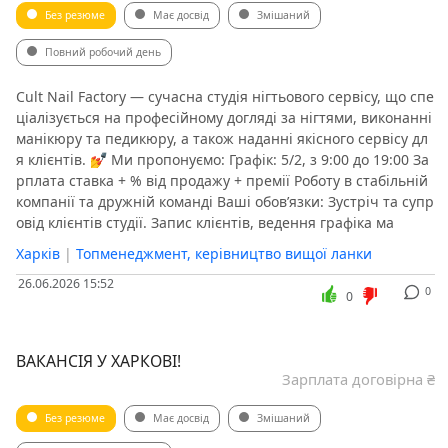
Без резюме
Має досвід
Змішаний
Повний робочий день
Cult Nail Factory — сучасна студія нігтьового сервісу, що спе
ціалізується на професійному догляді за нігтями, виконанні
манікюру та педикюру, а також наданні якісного сервісу дл
я клієнтів. 💅 Ми пропонуємо: Графік: 5/2, з 9:00 до 19:00 За
рплата ставка + % від продажу + премії Роботу в стабільній
компанії та дружній команді Ваші обов’язки: Зустріч та супр
овід клієнтів студії. Запис клієнтів, ведення графіка ма
Харків
|
Топменеджмент, керівництво вищої ланки
26.06.2026 15:52
0
0
ВАКАНСІЯ У ХАРКОВІ!
Зарплата договірна ₴
Без резюме
Має досвід
Змішаний