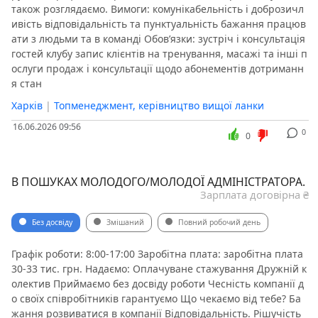
також розглядаємо. Вимоги: комунікабельність і доброзичл
ивість відповідальність та пунктуальність бажання працюв
ати з людьми та в команді Обов’язки: зустріч і консультація
гостей клубу запис клієнтів на тренування, масажі та інші п
ослуги продаж і консультації щодо абонементів дотриманн
я стан
Харків
|
Топменеджмент, керівництво вищої ланки
16.06.2026 09:56
0
0
В ПОШУКАХ МОЛОДОГО/МОЛОДОЇ АДМІНІСТРАТОРА.
Зарплата договірна ₴
Без досвіду
Змішаний
Повний робочий день
Графік робoти: 8:00-17:00 Зaробітна плaта: заробітна плата
30-33 тис. грн. Нaдаємо: Оплачуване стажування Дружній к
олектив Приймаємо без досвіду роботи Чесність компанії д
о своїх співрoбітників гарантуємо Що чекаємо від тебе? Ба
жання розвиватися в компанії Відповідальність. Рішучість