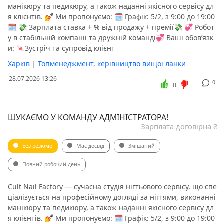
манікюру та педикюру, а також наданні якісного сервісу дл
я клієнтів. 💅 Ми пропонуємо: 🗓 Графік: 5/2, з 9:00 до 19:00
🗓 💸 Зарплата ставка + % від продажу + премії💸 💞 Робот
у в стабільній компанії та дружній команді💞 Ваші обов’язк
и: 🍬Зустріч та супровід клієнт
Харків
|
Топменеджмент, керівництво вищої ланки
28.07.2026 13:26
0
0
ШУКАЄМО У КОМАНДУ АДМІНІСТРАТОРА!
Зарплата договірна ₴
Без резюме
Має досвід
Змішаний
Повний робочий день
Cult Nail Factory — сучасна студія нігтьового сервісу, що спе
ціалізується на професійному догляді за нігтями, виконанні
манікюру та педикюру, а також наданні якісного сервісу дл
я клієнтів. 💅 Ми пропонуємо: 🗓 Графік: 5/2, з 9:00 до 19:00