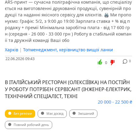
ARS-принт — сучасна поліграфічна компанія, що спеціалізу
ється на виготовленні друкованої продукції, сувенірній про
дукції та наданні якісного сервісу для клієнтів. 🖨 Ми пропо
нуємо: Графік: 5/2, з 9:00 до 19:00 Зарплата ставка + % від п
родажу + премії Мінімальна заробітна плата - від 17 600 гр
н (середня - 26 000 - 33 000 грн ) Роботу в стабільній компан
ії та дружній команді Ваші обо
Харків
|
Топменеджмент, керівництво вищої ланки
22.06.2026 09:43
0
0
В ІТАЛІЙСЬКИЙ РЕСТОРАН (ОЛЕКСІЇВКА) НА ПОСТІЙН
У РОБОТУ ПОТРІБЕН СЕРВІСАНТ (ІНЖЕНЕР-ЕЛЕКТРИК,
ТЕХНІЧНИЙ СПЕЦІАЛІСТ, ТЕХНІ
20 000 - 22 500 ₴
Без резюме
Має досвід
Змішаний
Повний робочий день