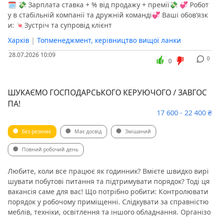
🗓 💸 Зарплата ставка + % від продажу + премії💸 💞 Робот
у в стабільній компанії та дружній команді💞 Ваші обов’язк
и: 🍬Зустріч та супровід клієнт
Харків
|
Топменеджмент, керівництво вищої ланки
28.07.2026 10:09
0
0
ШУКАЄМО ГОСПОДАРСЬКОГО КЕРУЮЧОГО / ЗАВГОС
ПА!
17 600 - 22 400 ₴
Без резюме
Має досвід
Змішаний
Повний робочий день
Любите, коли все працює як годинник? Вмієте швидко вирі
шувати побутові питання та підтримувати порядок? Тоді ця
вакансія саме для вас! Що потрібно робити: Контролювати
порядок у робочому приміщенні. Слідкувати за справністю
меблів, техніки, освітлення та іншого обладнання. Організо