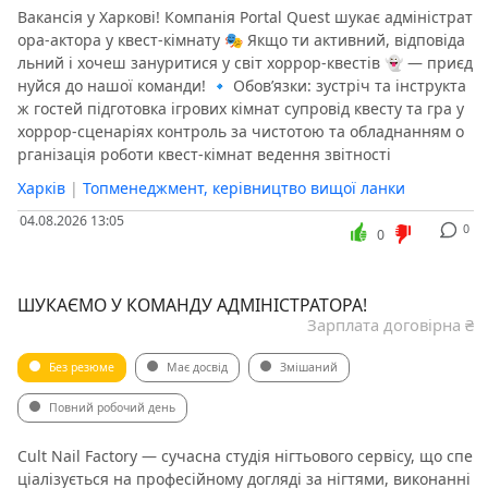
Вакансія у Харкові! Компанія Portal Quest шукає адміністрат
ора-актора у квест-кімнату 🎭 Якщо ти активний, відповіда
льний і хочеш зануритися у світ хоррор-квестів 👻 — приєд
нуйся до нашої команди! 🔹 Обов’язки: зустріч та інструкта
ж гостей підготовка ігрових кімнат супровід квесту та гра у
хоррор-сценаріях контроль за чистотою та обладнанням о
рганізація роботи квест-кімнат ведення звітності
Харків
|
Топменеджмент, керівництво вищої ланки
04.08.2026 13:05
0
0
ШУКАЄМО У КОМАНДУ АДМІНІСТРАТОРА!
Зарплата договірна ₴
Без резюме
Має досвід
Змішаний
Повний робочий день
Cult Nail Factory — сучасна студія нігтьового сервісу, що спе
ціалізується на професійному догляді за нігтями, виконанні