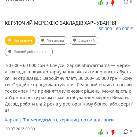
0
0
КЕРУЮЧИЙ МЕРЕЖЕЮ ЗАКЛАДІВ ХАРЧУВАННЯ
30 000 - 60 000 ₴
Без резюме
Має досвід
Змішаний
Повний робочий день
️ 30 000– 60 000 грн + бонуси ️ Харків Shawarmama — мереж
а закладів швидкого харчування, яка активно масштабуєть
ся. Ти отримаєш: ️ Заробітну плату 30 000– 60 000 грн + бону
си ️ Офіційне працевлаштування ️ Реальний вплив на розви
ток компанії та прийняття ключових рішень ️ Можливість к
ар'єрного росту разом із масштабуванням мережі Вимоги: ️
Досвід роботи від 2 років у ресторанному бізнесі або сфері f
as
Харків
|
Топменеджмент, керівництво вищої ланки
09.07.2026 09:00
0
0