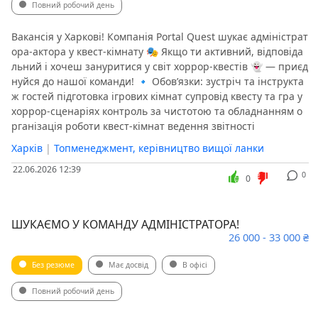
Повний робочий день
Вакансія у Харкові! Компанія Portal Quest шукає адміністрат
ора-актора у квест-кімнату 🎭 Якщо ти активний, відповіда
льний і хочеш зануритися у світ хоррор-квестів 👻 — приєд
нуйся до нашої команди! 🔹 Обов’язки: зустріч та інструкта
ж гостей підготовка ігрових кімнат супровід квесту та гра у
хоррор-сценаріях контроль за чистотою та обладнанням о
рганізація роботи квест-кімнат ведення звітності
Харків
|
Топменеджмент, керівництво вищої ланки
22.06.2026 12:39
0
0
ШУКАЄМО У КОМАНДУ АДМІНІСТРАТОРА!
26 000 - 33 000 ₴
Без резюме
Має досвід
В офісі
Повний робочий день