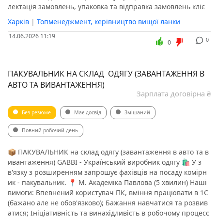
лектація замовлень, упаковка та відправка замовлень кліє
Харків
|
Топменеджмент, керівництво вищої ланки
14.06.2026 11:19
0
0
ПАКУВАЛЬНИК НА СКЛАД ОДЯГУ (ЗАВАНТАЖЕННЯ В
АВТО ТА ВИВАНТАЖЕННЯ)
Зарплата договірна ₴
Без резюме
Має досвід
Змішаний
Повний робочий день
📦 ПАКУВАЛЬНИК на склад одягу (завантаження в авто та в
ивантаження) GABBI - Український виробник одягу 🛍 У з
в'язку з розширенням запрошує фахівців на посаду комірн
ик - пакувальник. 📍 М. Академіка Павлова (5 хвилин) Наші
вимоги: Впевнений користувач ПК, вміння працювати в 1С
(бажано але не обов'язково); Бажання навчатися та розвив
атися; Ініціативність та винахідливість в робочому процесс