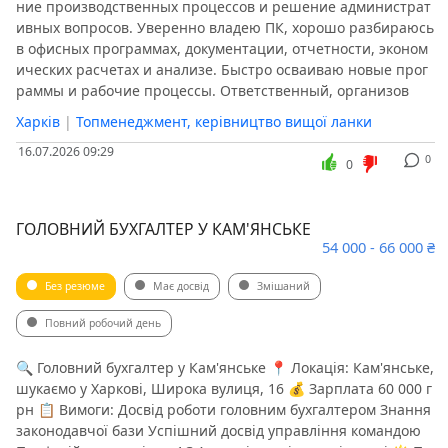
ние производственных процессов и решение администрат
ивных вопросов. Уверенно владею ПК, хорошо разбираюсь
в офисных программах, документации, отчетности, эконом
ических расчетах и анализе. Быстро осваиваю новые прог
раммы и рабочие процессы. Ответственный, организов
Харків
|
Топменеджмент, керівництво вищої ланки
16.07.2026 09:29
0
0
ГОЛОВНИЙ БУХГАЛТЕР У КАМ'ЯНСЬКЕ
54 000 - 66 000 ₴
Без резюме
Має досвід
Змішаний
Повний робочий день
🔍 Головний бухгалтер у Кам'янське 📍 Локація: Кам'янське,
шукаємо у Харкові, Широка вулиця, 16 💰 Зарплата 60 000 г
рн 📋 Вимоги: Досвід роботи головним бухгалтером Знання
законодавчої бази Успішний досвід управління командою