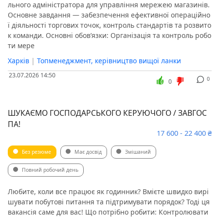
льного адміністратора для управління мережею магазинів.
Основне завдання — забезпечення ефективної операційно
ї діяльності торгових точок, контроль стандартів та розвито
к команди. Основні обов’язки: Організація та контроль робо
ти мере
Харків
|
Топменеджмент, керівництво вищої ланки
23.07.2026 14:50
0
0
ШУКАЄМО ГОСПОДАРСЬКОГО КЕРУЮЧОГО / ЗАВГОС
ПА!
17 600 - 22 400 ₴
Без резюме
Має досвід
Змішаний
Повний робочий день
Любите, коли все працює як годинник? Вмієте швидко вирі
шувати побутові питання та підтримувати порядок? Тоді ця
вакансія саме для вас! Що потрібно робити: Контролювати