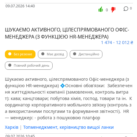
09.07.2026 14:40
0
0
ШУКАЄМО АКТИВНОГО, ЦІЛЕСПРЯМОВАНОГО ОФІС-
МЕНЕДЖЕРА (З ФУНКЦІЄЮ HR-МЕНЕДЖЕРА)
1 474 - 12 012 ₴
Без резюме
Має досвід
Дистанційно
Повний робочий день
Шукаємо активного, цілеспрямованого Офіс-менеджера (з
функцією HR-менеджера) 💠Основні обов'язки: ️ Забезпечен
ня життєдіяльності компанії (замовлення, контроль витра
т): кава; канцтовари; побутова хімія, господ. товари та ін. ️ К
оординатор корпоративного мобільного зв’язку (контроль з
а використаними послугами та формування звітності). ️ HR
— менеджер: - робота з пошуковою платфор
Харків
|
Топменеджмент, керівництво вищої ланки
09.07.2026 10:45