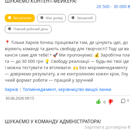
ШУКАЄМО КОНТЕНТ-МЕЙКЕРА!
26 500 - 30 000 ₴
Без резюме
Має досвід
Змішаний
Повний робочий день
📍 Тільки Харків Хочеш працювати там, де цінують ідеї, до
віряють команді та дають свободу для творчості? Тоді ця ва
кансія саме для тебе! • 🚀 Ми пропонуємо: 💰 Заробітна пла
та — до 30 000 грн 💡 Свободу реалізації — будь-які твої іде
ї можна тестувати та втілювати. 🙌 Без мікроменеджменту
— довіряємо результату, а не контролюємо кожен крок. Гну
чкий формат роботи — працюй у зручний
Харків
|
Топменеджмент, керівництво вищої ланки
30.06.2026 09:15
0
0
ШУКАЄМО У КОМАНДУ АДМІНІСТРАТОРА!
Зарплата договірна ₴