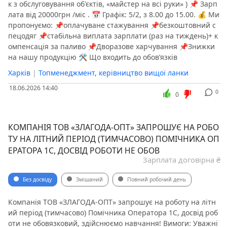
к з обслуговування об'єктів, «майстер на всі руки» ) 📌 Зарп
лата від 20000грн /міс . 📅 Графік: 5/2, з 8.00 до 15.00. 💰 Ми
пропонуємо: 📌оплачуване стажування 📌безкоштовний с
пецодяг 📌стабільна виплата зарплати (раз на тиждень)+ к
омпенсація за паливо 📌Дворазове харчування 📌Знижки
на нашу продукцію 🛠 Що входить до обов’язків
Харків
|
Топменеджмент, керівництво вищої ланки
18.06.2026 14:40
0
0
КОМПАНІЯ ТОВ «ЗЛАГОДА-ОПТ» ЗАПРОШУЄ НА РОБО
ТУ НА ЛІТНИЙ ПЕРІОД (ТИМЧАСОВО) ПОМІЧНИКА ОП
ЕРАТОРА 1С, ДОСВІД РОБОТИ НЕ ОБОВ
Зарплата договірна ₴
Без досвіду
Змішаний
Повний робочий день
Компанія ТОВ «ЗЛАГОДА-ОПТ» запрошує на роботу на літн
ий період (тимчасово) Помічника Оператора 1С, досвід роб
оти не обовязковий, здійснюємо навчання! Вимоги: Уважні