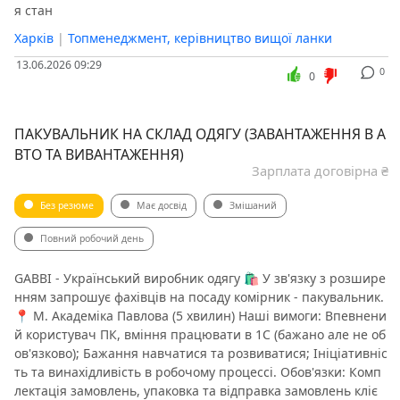
я стан
Харків
|
Топменеджмент, керівництво вищої ланки
13.06.2026 09:29
0
0
ПАКУВАЛЬНИК НА СКЛАД ОДЯГУ (ЗАВАНТАЖЕННЯ В А
ВТО ТА ВИВАНТАЖЕННЯ)
Зарплата договірна ₴
Без резюме
Має досвід
Змішаний
Повний робочий день
GABBI - Український виробник одягу 🛍 У зв'язку з розшире
нням запрошує фахівців на посаду комірник - пакувальник.
📍 М. Академіка Павлова (5 хвилин) Наші вимоги: Впевнени
й користувач ПК, вміння працювати в 1С (бажано але не об
ов'язково); Бажання навчатися та розвиватися; Ініціативніс
ть та винахідливість в робочому процессі. Обов'язки: Комп
лектація замовлень, упаковка та відправка замовлень кліє