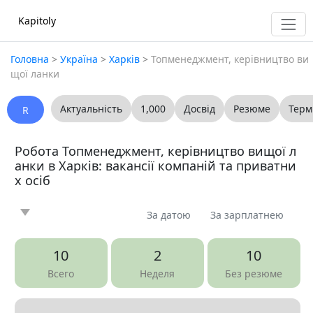
Kapitoly
Головна
>
Україна
>
Харків
>
Топменеджмент, керівництво ви
щої ланки
Актуальність
1,000
Досвід
Резюме
Терм
R
Робота Топменеджмент, керівництво вищої л
анки в Харків: вакансії компаній та приватни
х осіб
За датою
За зарплатнею
Новина
Стаття
Пропоную
Шукаю
0
0
0
0
10
2
10
Запитання
Вакансія
Резюме
0
27
0
Всего
Неделя
Без резюме
Все