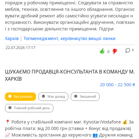
порядок у робочому приміщенні. Слідкувати за справністю
меблів, техніки, освітлення та іншого обладнання. Організо
вувати дрібний ремонт або самостійно усувати нескладні н
есправності. Виконувати організаційні доручення, пов'язан
і з господарською діяльністю приміщення. Підтри
Харків
|
Топменеджмент, керівництво вищої ланки
22.07.2026 17:17
0
0
ШУКАЄМО ПРОДАВЦЯ-КОНСУЛЬТАНТА В КОМАНДУ М.
ХАРКІВ
20 000 - 22 500 ₴
Без резюме
Має досвід
Змішаний
Повний робочий день
📍 Робота у стабільній компанії маг. Kyivstar/Vodafone 💰 За
робітна плата: від 20 000 грн (ставка + бонус від продажів)
📈 Можливість зростання до керуючого 👥 Дружня команд