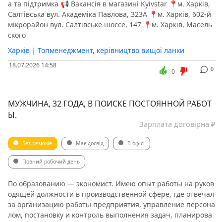
а та підтримка 📢 Вакансія в магазині Kyivstar 📍м. Харків,
️Салтівська вул. Академіка Павлова, 323А 📍м. Харків, 602-й
мікрорайон вул. Салтівське шоссе, 147 📍м. Харків, ️Масель
ского
Харків
|
Топменеджмент, керівництво вищої ланки
18.07.2026 14:58
0
0
МУЖЧИНА, 32 ГОДА, В ПОИСКЕ ПОСТОЯННОЙ РАБОТ
Ы.
Зарплата договірна ₽
Без резюме
Має досвід
В офісі
Повний робочий день
По образованию — экономист. Имею опыт работы на руков
одящей должности в производственной сфере, где отвечал
за организацию работы предприятия, управление персона
лом, постановку и контроль выполнения задач, планирова