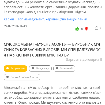
вувати дрібний ремонт або самостійно усувати нескладні н
есправності. Виконувати організаційні доручення, пов'язан
і з господарською діяльністю приміщення. Підтри
Харків
|
Топменеджмент, керівництво вищої ланки
24.07.2026 16:43
0
0
М’ЯСОКОМБІНАТ «МʼЯСНЕ АСОРТІ» — ВИРОБНИК М’Я
СНИХ ТА КОВБАСНИХ ВИРОБІВ. МИ СПЕЦІАЛІЗУЄМОС
Я НА ЯКІСНИХ І СВІЖИХ М’ЯСНИХ ВИ
Зарплата договірна ₴
Без резюме
Має досвід
Змішаний
Повний робочий день
М’ясокомбінат «Мʼясне Асорті» — виробник м’ясних та ковб
асних виробів. Ми спеціалізуємося на якісних і свіжих м’ясн
их виробах, що задовольняють смакові уподобання наших
клієнтів. Опис посади: Ми шукаємо системного та відповіда