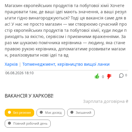
Магазин європейських продуктів та побутової хімії Хочете
працювати там, де ваші ідеї мають значення, а ваші резул
ьтати гідно винагороджуються? Тоді ця вакансія саме для в
ас! У нас не просто магазин — ми створюємо сучасний про
стір європейських продуктів та побутової хімії, куди люди п
риходять за якістю, сервісом і приємними враженнями. За
раз ми шукаємо помічника керівника — людину, яка стане
правою рукою керівника, допомагатиме розвивати магази
н, реалізовувати нові ідеї та вд
Харків
|
Топменеджмент, керівництво вищої ланки
06.08.2026 18:10
0
0
ВАКАНСІЯ У ХАРКОВІ!
Зарплата договірна ₴
Без резюме
Має досвід
Змішаний
Повний робочий день