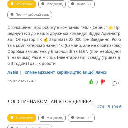
Без резюме
Має досвід
Змішаний
Повний робочий день
​​Оголошення про роботу в компанію "Мілк Сервіс" 🌟 Пр
иєднуйтеся до нашої дружньої команди! Відділ Адміністр
ації Оператор ПК 💰 Зарплата 22 000 грн Завдання: Робо
та з комп'ютером Знання 1С (бажано, але не обов'язково)
Обробка замовлень у Вчасно.Edi та EDIN (при необхіднос
ті навчимо) Раз в місяць Інвентаризації складу (триває д
о 3 годин) Графік роботи
Львів
|
Топменеджмент, керівництво вищої ланки
15.07.2026 17:40
0
0
ЛОГІСТИЧНА КОМПАНІЯ ТОВ ДЕЛІВЕРІ:
1 474 - 5 104 ₴
Без резюме
Має досвід
Змішаний