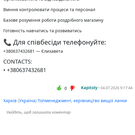
️Вміння контролювати процеси та персонал
️Базове розуміння роботи роздрібного магазину
️Готовність навчатись та розвиватись
📞 Для співбесіди телефонуйте:
+380637432681 — Єлизавета
CONTACTS:
• +380637432681
Kapitoly
•
0
04.07.2026 9:17:44
Харків
(
Україна
)
Топменеджмент, керівництво вищої ланки
Увійдіть, щоб залишити коментар