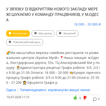
У ЗВʼЯЗКУ ІЗ ВІДКРИТТЯМ НОВОГО ЗАКЛАДУ МЕРЕ
ЖІ ШУКАЄМО У КОМАНДУ ПРАЦІВНИКІВ, У М.ОДЕС
А
18 000 - 20 000 ₴
Без резюме
Має досвід
Змішаний
Повний робочий день
🌈Ми масштабна мережа сімейних ресторанів та розва
жальних центрів «Країна Мрій» 📍Наша локація: м.Одес
а, Люстдорфська дорога, 55з, ТЦ Альтаїровський Ми у по
шуку: 👩🏼‍💼Адміністратора рецепції Графік роботи: 3/3, 2/2 і
з 9:30 до 21:30 Оплата: 18 000 - 20 000 🧑‍🍳Кухаря гарячого
процесу Графік роботи: 3/3 із 9:00 до 21:00 Оплата: 25 50
0 - 27 200 🤵‍️Офіціанта Графік р
Одеса
|
Топменеджмент, керівництво вищої ланки
16.07.2026 11:15
0
0