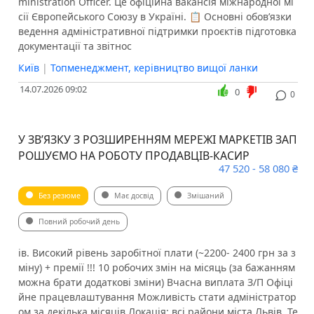
ministration Officer. Це офіційна вакансія міжнародної мі
сії Європейського Союзу в Україні. 📋 Основні обов’язки
ведення адміністративної підтримки проєктів підготовка
документації та звітнос
Київ
|
Топменеджмент, керівництво вищої ланки
14.07.2026 09:02
0
0
У ЗВ’ЯЗКУ З РОЗШИРЕННЯМ МЕРЕЖІ МАРКЕТІВ ЗАП
РОШУЄМО НА РОБОТУ ПРОДАВЦІВ-КАСИР
47 520 - 58 080 ₴
Без резюме
Має досвід
Змішаний
Повний робочий день
ів. Високий рівень заробітної плати (~2200- 2400 грн за з
міну) + премії !!! ⁠10 робочих змін на місяць (за бажанням
можна брати додаткові зміни) Вчасна виплата З/П ⁠Офіці
йне працевлаштування Можливість стати адміністратор
ом за декілька місяців Локація: всі райони міста Львів. Те