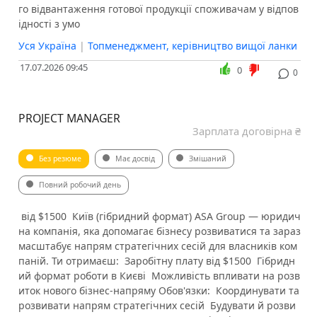
го відвантаження готової продукції споживачам у відпов
ідності з умо
Уся Україна
|
Топменеджмент, керівництво вищої ланки
17.07.2026 09:45
0
0
PROJECT MANAGER
Зарплата договірна ₴
Без резюме
Має досвід
Змішаний
Повний робочий день
️ від $1500 ️ Київ (гібридний формат) ASA Group — юридич
на компанія, яка допомагає бізнесу розвиватися та зараз
масштабує напрям стратегічних сесій для власників ком
паній. Ти отримаєш: ️ Заробітну плату від $1500 ️ Гібридн
ий формат роботи в Києві ️ Можливість впливати на розв
иток нового бізнес-напряму Обов'язки: ️ Координувати та
розвивати напрям стратегічних сесій ️ Будувати й розви