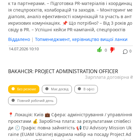
к та партнерами. – Підготовка PR-матеріалів і координац
ія спецпроєктів, колаборацій та заходів. – Моніторинг ме
діаполя, аналіз ефективності комунікацій та участь в ант
икризових комунікаціях. 📌 Що потрібно? – Від 3 років до
свіду в PR. – Успішні кейси PR-кампаній, спецпроєктів
Віддалено
|
Топменеджмент, керівництво вищої ланки
14.07.2026 10:10
0
0
ВАКАНСІЯ: PROJECT ADMINISTRATION OFFICER
Зарплата договірна ₴
Без резюме
Має досвід
В офісі
Повний робочий день
📍 Локація: Київ 💼 Сфера: адміністрування / управління
проєктами 💰 Заробітна плата: за результатами співбесі
ди 🕘 Графік: повна зайнятість 📢 EU Advisory Mission Uk
raine (EUAM Ukraine) відкрила набір на посаду Project Ad