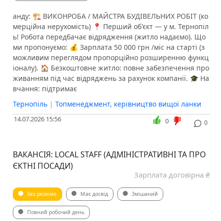
анду: 🏗 ВИКОНРОБА / МАЙСТРА БУДІВЕЛЬНИХ РОБІТ (ко
мерційна нерухомість) 📍 Перший об'єкт — у м. Тернопіл
ь! Робота передбачає відрядження (житло надаємо). Що
ми пропонуємо: 💰 Зарплата 50 000 грн /міс на старті (з
можливим переглядом пропорційно розширенню функц
іоналу). 🏠 Безкоштовне житло: повне забезпечення про
живанням під час відряджень за рахунок компанії. 🎓 На
вчання: підтримає
Тернопіль
|
Топменеджмент, керівництво вищої ланки
14.07.2026 15:56
0
0
ВАКАНСІЯ: LOCAL STAFF (АДМІНІСТРАТИВНІ ТА ПРО
ЄКТНІ ПОСАДИ)
Зарплата договірна ₴
Без резюме
Має досвід
Змішаний
Повний робочий день