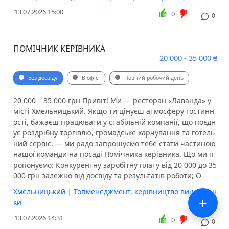
13.07.2026 15:00
0
0
ПОМІЧНИК КЕРІВНИКА
20 000 - 35 000 ₴
Без досвіду
В офісі
Повний робочий день
20 000 – 35 000 грн Привіт! Ми — ресторан «Лаванда» у
місті Хмельницький. Якщо ти цінуєш атмосферу гостинн
ості, бажаєш працювати у стабільній компанії, що поєдн
ує роздрібну торгівлю, громадське харчування та готель
ний сервіс, — ми радо запрошуємо тебе стати частиною
нашої команди на посаді Помічника керівника. Що ми п
ропонуємо: Конкурентну заробітну плату від 20 000 до 35
000 грн залежно від досвіду та результатів роботи; О
Хмельницький
|
Топменеджмент, керівництво вищої лан
+
ки
13.07.2026 14:31
0
0