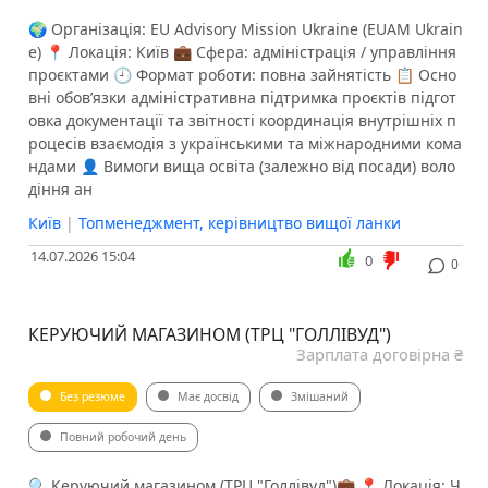
🌍 Організація: EU Advisory Mission Ukraine (EUAM Ukrain
e) 📍 Локація: Київ 💼 Сфера: адміністрація / управління
проєктами 🕘 Формат роботи: повна зайнятість 📋 Осно
вні обов’язки адміністративна підтримка проєктів підгот
овка документації та звітності координація внутрішніх п
роцесів взаємодія з українськими та міжнародними кома
ндами 👤 Вимоги вища освіта (залежно від посади) воло
діння ан
Київ
|
Топменеджмент, керівництво вищої ланки
14.07.2026 15:04
0
0
КЕРУЮЧИЙ МАГАЗИНОМ (ТРЦ "ГОЛЛІВУД")
Зарплата договірна ₴
Без резюме
Має досвід
Змішаний
Повний робочий день
🔍 Керуючий магазином (ТРЦ "Голлівуд")💼 📍 Локація: Ч