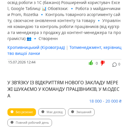
освід роботи з 1С (бажано) Розширений користувач Exce
l, Google Таблиці 📊 Обов’язки: 🔹 Робота з майданчикам
и Prom, Rozetka 🔹 Контроль товарного асортименту сай
ту, своєчасне оновлення контенту та товару 🔹 Управлін
ня командою та контроль роботи працівників (від кур'єр
а та менеджера з продажу до контент-менеджера та про
граміста) 👥 🔹 Створенн
Кропивницький (Кіровоград)
|
Топменеджмент, керівниц
тво вищої ланки
15.07.2026 12:44
0
0
У ЗВʼЯЗКУ ІЗ ВІДКРИТТЯМ НОВОГО ЗАКЛАДУ МЕРЕ
ЖІ ШУКАЄМО У КОМАНДУ ПРАЦІВНИКІВ, У М.ОДЕС
А
18 000 - 20 000 ₴
Без резюме
Має досвід
Змішаний
Повний робочий день