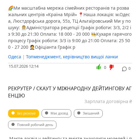
🌈Ми масштабна мережа сімейних ресторанів та розва
жальних центрів «Країна Мрій» 📍Наша локація: м.Одес
а, Люстдорфська дорога, 55з, ТЦ Альтаїровський Ми у по
шуку: 👩🏼‍💼Адміністратора рецепції Графік роботи: 3/3, 2/2 і
з 9:30 до 21:30 Оплата: 18 000 - 20 000 🧑‍🍳Кухаря гарячого
процесу Графік роботи: 3/3 із 9:00 до 21:00 Оплата: 25 50
0 - 27 200 🤵‍️Офіціанта Графік р
Одеса
|
Топменеджмент, керівництво вищої ланки
15.07.2026 12:14
0
0
РЕКРУТЕР / СКАУТ У МІЖНАРОДНУ ДЕЙТИНГОВУ АГ
ЕНЦІЮ
Зарплата договірна ₴
Без резюме
Має досвід
Змішаний
Повний робочий день
️ Маєте досвід у дейтингу та вмієте знаходити моделей і п