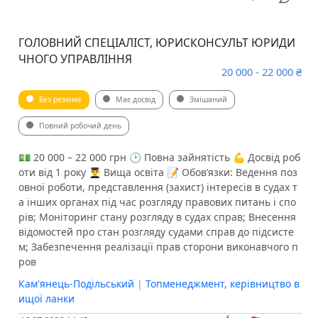
ГОЛОВНИЙ СПЕЦІАЛІСТ, ЮРИСКОНСУЛЬТ ЮРИДИ
ЧНОГО УПРАВЛІННЯ
20 000 - 22 000 ₴
Без резюме
Має досвід
Змішаний
Повний робочий день
💵 20 000 – 22 000 грн 🕑 Повна зайнятість 💪 Досвід роб
оти від 1 року 👨‍🎓 Вища освіта 📝 Обов’язки: Ведення поз
овної роботи, представлення (захист) інтересів в судах т
а інших органах під час розгляду правових питань і спо
рів; Моніторинг стану розгляду в судах справ; Внесення
відомостей про стан розгляду судами справ до підсисте
м; Забезпечення реалізації прав сторони виконавчого п
ров
Кам'янець-Подільський
|
Топменеджмент, керівництво в
ищої ланки