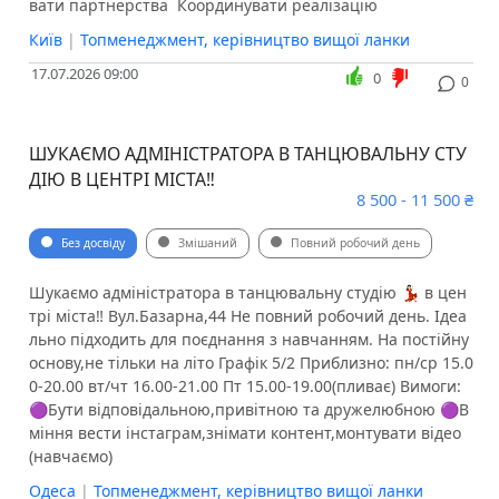
вати партнерства ️ Координувати реалізацію
Київ
|
Топменеджмент, керівництво вищої ланки
17.07.2026 09:00
0
0
ШУКАЄМО АДМІНІСТРАТОРА В ТАНЦЮВАЛЬНУ СТУ
ДІЮ В ЦЕНТРІ МІСТА‼️
8 500 - 11 500 ₴
Без досвіду
Змішаний
Повний робочий день
Шукаємо адміністратора в танцювальну студію 💃🏻 в цен
трі міста‼️ Вул.Базарна,44 Не повний робочий день. Ідеа
льно підходить для поєднання з навчанням. На постійну
основу,не тільки на літо️ Графік 5/2 Приблизно: пн/ср 15.0
0-20.00 вт/чт 16.00-21.00 Пт 15.00-19.00(пливає) Вимоги:
🟣Бути відповідальною,привітною та дружелюбною 🟣В
міння вести інстаграм,знімати контент,монтувати відео
(навчаємо)
Одеса
|
Топменеджмент, керівництво вищої ланки