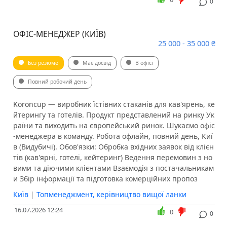
0
ОФІС-МЕНЕДЖЕР (КИЇВ)
25 000 - 35 000 ₴
Без резюме
Має досвід
В офісі
Повний робочий день
Koroncup — виробник їстівних стаканів для кав'ярень, ке
йтерингу та готелів. Продукт представлений на ринку Ук
раїни та виходить на європейський ринок. Шукаємо офіс
-менеджера в команду. Робота офлайн, повний день, Киї
в (Видубичі). Обов'язки: Обробка вхідних заявок від клієн
тів (кав'ярні, готелі, кейтеринг) Ведення перемовин з но
вими та діючими клієнтами Взаємодія з постачальникам
и Збір інформації та підготовка комерційних пропоз
Київ
|
Топменеджмент, керівництво вищої ланки
16.07.2026 12:24
0
0