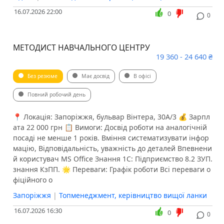
16.07.2026 22:00
0
0
МЕТОДИСТ НАВЧАЛЬНОГО ЦЕНТРУ
19 360 - 24 640 ₴
Без резюме
Має досвід
В офісі
Повний робочий день
📍 Локація: Запоріжжя, бульвар Вінтера, 30А/3 💰 Зарпл
ата 22 000 грн 📋 Вимоги: Досвід роботи на аналогічній
посаді не менше 1 років. Вміння систематизувати інфор
мацію, Відповідальність, уважність до деталей Впевнени
й користувач MS Office Знання 1С: Підприємство 8.2 ЗУП.
знання КзПП. 🌟 Переваги: Графік роботи Всі переваги о
фіційного о
Запоріжжя
|
Топменеджмент, керівництво вищої ланки
16.07.2026 16:30
0
0