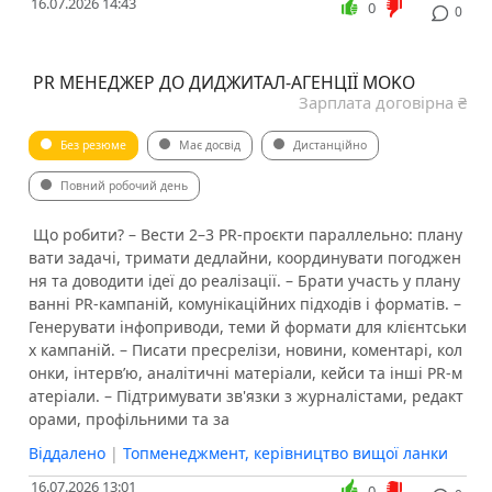
16.07.2026 14:43
0
0
️ РR МЕНЕДЖЕР ДО ДИДЖИТАЛ-АГЕНЦІЇ MOKO
Зарплата договірна ₴
Без резюме
Має досвід
Дистанційно
Повний робочий день
️ Що робити? – Вести 2–3 PR-проєкти параллельно: плану
вати задачі, тримати дедлайни, координувати погоджен
ня та доводити ідеї до реалізації. – Брати участь у плану
ванні PR-кампаній, комунікаційних підходів і форматів. –
Генерувати інфоприводи, теми й формати для клієнтськи
х кампаній. – Писати пресрелізи, новини, коментарі, кол
онки, інтерв’ю, аналітичні матеріали, кейси та інші PR-м
атеріали. – Підтримувати зв'язки з журналістами, редакт
орами, профільними та за
Віддалено
|
Топменеджмент, керівництво вищої ланки
16.07.2026 13:01
0