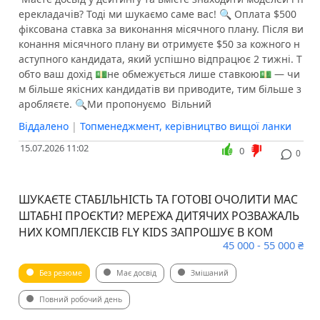
ерекладачів? Тоді ми шукаємо саме вас! 🔍 Оплата $500
фіксована ставка за виконання місячного плану. Після ви
конання місячного плану ви отримуєте $50 за кожного н
аступного кандидата, який успішно відпрацює 2 тижні. Т
обто ваш дохід 💵не обмежується лише ставкою💵 — чи
м більше якісних кандидатів ви приводите, тим більше з
аробляєте. 🔍Ми пропонуємо ️ Вільний
Віддалено
|
Топменеджмент, керівництво вищої ланки
15.07.2026 11:02
0
0
ШУКАЄТЕ СТАБІЛЬНІСТЬ ТА ГОТОВІ ОЧОЛИТИ МАС
ШТАБНІ ПРОЄКТИ? МЕРЕЖА ДИТЯЧИХ РОЗВАЖАЛЬ
НИХ КОМПЛЕКСІВ FLY KIDS ЗАПРОШУЄ В КОМ
45 000 - 55 000 ₴
Без резюме
Має досвід
Змішаний
Повний робочий день