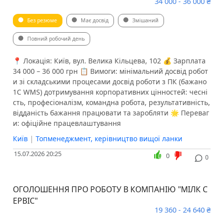
34 000 - 36 000 ₴
Без резюме
Має досвід
Змішаний
Повний робочий день
📍 Локація: Київ, вул. Велика Кільцева, 102 💰 Зарплата
34 000 – 36 000 грн 📋 Вимоги: мінімальний досвід робот
и зі складськими процесами досвід роботи з ПК (бажано
1С WMS) дотримування корпоративних цінностей: чесні
сть, професіоналізм, командна робота, результативність,
відданість бажання працювати та заробляти 🌟 Переваг
и: офіційне працевлаштування
Київ
|
Топменеджмент, керівництво вищої ланки
15.07.2026 20:25
0
0
ОГОЛОШЕННЯ ПРО РОБОТУ В КОМПАНІЮ "МІЛК С
ЕРВІС"
19 360 - 24 640 ₴