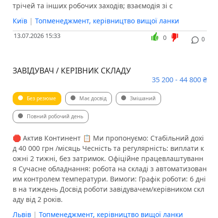
трічей та інших робочих заходів; взаємодія зі с
Київ
|
Топменеджмент, керівництво вищої ланки
13.07.2026 15:33
0
0
ЗАВІДУВАЧ / КЕРІВНИК СКЛАДУ
35 200 - 44 800 ₴
Без резюме
Має досвід
Змішаний
Повний робочий день
🛑 Актив Континент 📋 Ми пропонуємо: Стабільний дохі
д 40 000 грн /місяць Чесність та регулярність: виплати к
ожні 2 тижні, без затримок. Офіційне працевлаштуванн
я Сучасне обладнання: робота на складі з автоматизован
им контролем температури. Вимоги: Графік роботи: 6 дні
в на тиждень Досвід роботи завідувачем/керівником скл
аду від 2 років.
Львів
|
Топменеджмент, керівництво вищої ланки