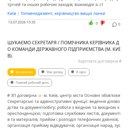
трічей та інших робочих заходів; взаємодія зі ст
Київ
|
Топменеджмент, керівництво вищої ланки
13.07.2026 15:35
0
0
ШУКАЄМО СЕКРЕТАРЯ / ПОМІЧНИКА КЕРІВНИКА Д
О КОМАНДИ ДЕРЖАВНОГО ПІДПРИЄМСТВА (М. КИЇ
В).
Зарплата договірна ₴
Без резюме
Має досвід
В офісі
Повний робочий день
₴ ЗП договірна 👉🏻 м. Київ, центр міста Основні обов'язки
️Секретарські та адміністративні функції: ведення ділово
дства та документообігу; робота з вхідною та вихідною к
ореспонденцією; підготовка службових листів, документі
в та матеріалів; прийом і розподіл телефонних дзвінків;
організація прийому відвідувачів; організація нарад, зус