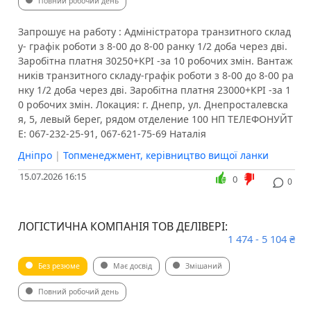
Повний робочий день
Запрошує на работу : Адміністратора транзитного склад
у- графік роботи з 8-00 до 8-00 ранку 1/2 доба через дві.
Заробітна платня 30250+КРІ -за 10 робочих змін. Вантаж
ників транзитного складу-графік роботи з 8-00 до 8-00 ра
нку 1/2 доба через дві. Заробітна платня 23000+КРІ -за 1
0 робочих змін. Локация: г. Днепр, ул. Днепросталевска
я, 5, левый берег, рядом отделение 100 НП ТЕЛЕФОНУЙТ
Е: 067-232-25-91, 067-621-75-69 Наталія
Дніпро
|
Топменеджмент, керівництво вищої ланки
15.07.2026 16:15
0
0
ЛОГІСТИЧНА КОМПАНІЯ ТОВ ДЕЛІВЕРІ:
1 474 - 5 104 ₴
Без резюме
Має досвід
Змішаний
Повний робочий день