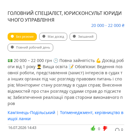
ГОЛОВНИЙ СПЕЦІАЛІСТ, ЮРИСКОНСУЛЬТ ЮРИДИ
ЧНОГО УПРАВЛІННЯ
20 000 - 22 000 ₴
Без резюме
Має досвід
Змішаний
Повний робочий день
💵 20 000 – 22 000 грн 🕑 Повна зайнятість 💪 Досвід роб
оти від 1 року 👨‍🎓 Вища освіта 📝 Обов’язки: Ведення поз
овної роботи, представлення (захист) інтересів в судах т
а інших органах під час розгляду правових питань і спо
рів; Моніторинг стану розгляду в судах справ; Внесення
відомостей про стан розгляду судами справ до підсисте
м; Забезпечення реалізації прав сторони виконавчого п
ров
Кам'янець-Подільський
|
Топменеджмент, керівництво в
ищої ланки
16.07.2026 14:43
0
0