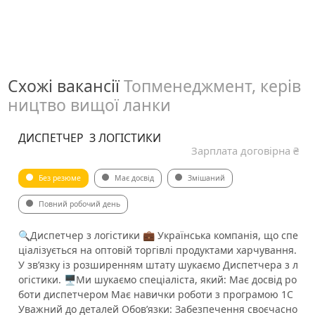
Схожі вакансії
Топменеджмент, керів
ництво вищої ланки
ДИСПЕТЧЕР З ЛОГІСТИКИ️
Зарплата договірна ₴
Без резюме
Має досвід
Змішаний
Повний робочий день
🔍Диспетчер з логістики️ 💼 Українська компанія, що спе
ціалізується на оптовій торгівлі продуктами харчування.
У зв’язку із розширенням штату шукаємо Диспетчера з л
огістики. 🖥Ми шукаємо спеціаліста, який: Має досвід ро
боти диспетчером Має навички роботи з програмою 1С
Уважний до деталей ️Обов’язки: Забезпечення своєчасно