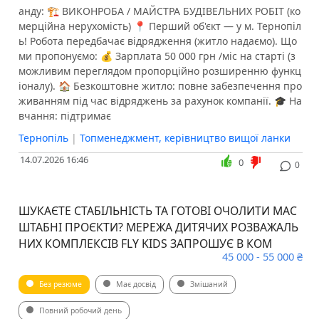
анду: 🏗 ВИКОНРОБА / МАЙСТРА БУДІВЕЛЬНИХ РОБІТ (ко
мерційна нерухомість) 📍 Перший об'єкт — у м. Тернопіл
ь! Робота передбачає відрядження (житло надаємо). Що
ми пропонуємо: 💰 Зарплата 50 000 грн /міс на старті (з
можливим переглядом пропорційно розширенню функц
іоналу). 🏠 Безкоштовне житло: повне забезпечення про
живанням під час відряджень за рахунок компанії. 🎓 На
вчання: підтримає
Тернопіль
|
Топменеджмент, керівництво вищої ланки
14.07.2026 16:46
0
0
ШУКАЄТЕ СТАБІЛЬНІСТЬ ТА ГОТОВІ ОЧОЛИТИ МАС
ШТАБНІ ПРОЄКТИ? МЕРЕЖА ДИТЯЧИХ РОЗВАЖАЛЬ
НИХ КОМПЛЕКСІВ FLY KIDS ЗАПРОШУЄ В КОМ
45 000 - 55 000 ₴
Без резюме
Має досвід
Змішаний
Повний робочий день