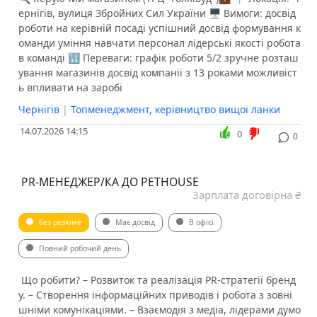
ернігів, вулиця Збройних Сил України 🖥 Вимоги: досвід
роботи на керівній посаді успішний досвід формування к
оманди уміння навчати персонал лідерські якості робота
в команді 🔢 Переваги: графік роботи 5/2 зручне розташ
ування магазинів досвід компанії з 13 роками можливіст
ь впливати на заробі
Чернігів
|
Топменеджмент, керівництво вищої ланки
14.07.2026 14:15
0
0
️ PR-МЕНЕДЖЕР/КА ДО PETHOUSE
Зарплата договірна ₴
Без резюме
Має досвід
В офісі
Повний робочий день
️ Що робити? – Розвиток та реалізація PR-стратегії бренд
у. – Створення інформаційних приводів і робота з зовні
шніми комунікаціями. – Взаємодія з медіа, лідерами думо