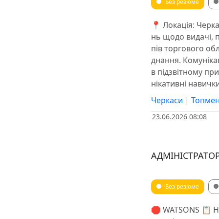
Без резюме
📍 Локація: Черк
нь щодо видачі, п
пів торгового о
днання. Комуніка
в підзвітному пр
нікативні навички
Черкаси
|
Топмен
23.06.2026 08:08
АДМІНІСТРАТО
Без резюме
🛑 WATSONS 📋 На