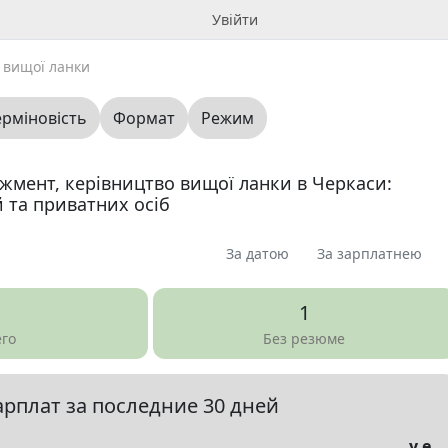
Увійти
 вищої ланки
ерміновість
Формат
Режим
жмент, керівництво вищої ланки в Черкаси:
й та приватних осіб
За датою
За зарплатнею
я
Пропоную
Шукаю
Запитання
0
0
0
0
1
1
ме
0
его
Без резюме
арплат за последние 30 дней
елы
▼
у.е.