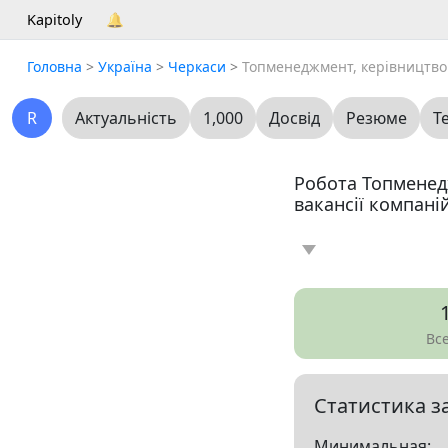
Kapitoly
🔔
Головна
>
Україна
>
Черкаси
>
Топменеджмент, керівництво
R
Актуальність
1,000
Досвід
Резюме
Т
Робота Топменед
вакансії компані
Новина
Статт
0
Вакансія
Резю
7
Вс
Все
Статистика з
Показать все разд
Минимальная: