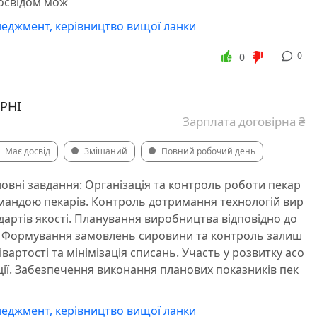
досвідом мож
еджмент, керівництво вищої ланки
0
0
РНІ
Зарплата договірна ₴
Має досвід
Змішаний
Повний робочий день
новні завдання: Організація та контроль роботи пекар
омандою пекарів. Контроль дотримання технологій вир
дартів якості. Планування виробництва відповідно до
. Формування замовлень сировини та контроль залиш
івартості та мінімізація списань. Участь у розвитку асо
ії. Забезпечення виконання планових показників пек
еджмент, керівництво вищої ланки