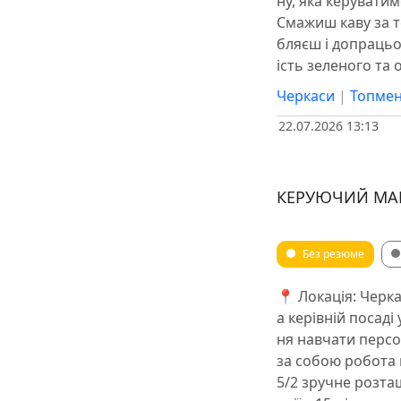
ну, яка керувати
Смажиш каву за 
бляєш і допрацьо
ість зеленого та
Черкаси
|
Топмен
22.07.2026 13:13
КЕРУЮЧИЙ МА
Без резюме
📍 Локація: Черка
а керівній посад
ня навчати персон
за собою робота 
5/2 зручне розта