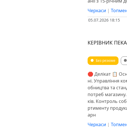
анії з 15-річним 
Черкаси
|
Топмен
05.07.2026 18:15
КЕРІВНИК ПЕКА
Без резюме
🛑 Делікат 📋 Ос
ні. Управління к
обництва та стан
потреб магазину
ків. Контроль соб
ртименту продукц
арн
Черкаси
|
Топмен