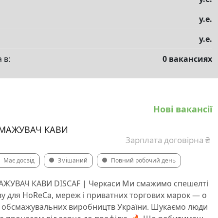
у.е.
у.е.
 в:
0 вакансиях
Нові вакансії
СМАЖУВАЧ КАВИ
Зарплата договірна ₴
Має досвід
Змішаний
Повний робочий день
ЖУВАЧ КАВИ DISCAF | Черкаси Ми смажимо спешелті
ву для HoReCa, мереж і приватних торгових марок — о
х обсмажувальних виробництв України. Шукаємо люди