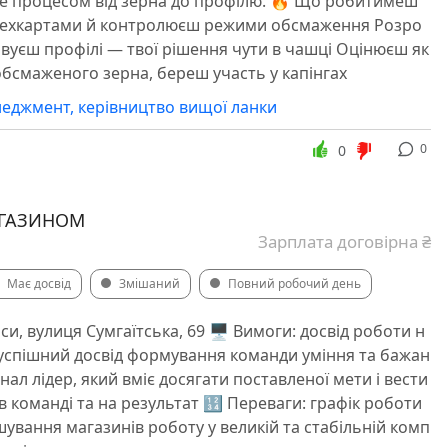
ме процесом від зерна до профілю. 🔥 Що робитимеш
техкартами й контролюєш режими обсмаження Розро
вуєш профілі — твої рішення чути в чашці Оцінюєш як
 обсмаженого зерна, береш участь у капінгах
еджмент, керівництво вищої ланки
0
0
ГАЗИНОМ
Зарплата договірна ₴
Має досвід
Змішаний
Повний робочий день
си, вулиця Сумгаїтська, 69 🖥 Вимоги: досвід роботи н
і успішний досвід формування команди уміння та бажан
ал лідер, який вміє досягати поставленої мети і вести
в команді та на результат 🔢 Переваги: графік роботи
шування магазинів роботу у великій та стабільній комп