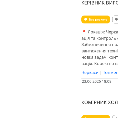
КЕРІВНИК ВИР
Без резюме
📍 Локація: Черка
ація та контроль
Забезпечення пра
вантаження техні
новка задач, кон
вація. Коректно в
Черкаси
|
Топмен
23.06.2026 18:08
КОМІРНИК ХО