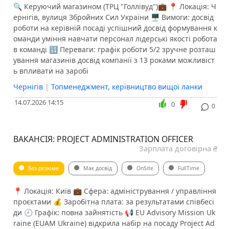
🔍 Керуючий магазином (ТРЦ "Голлівуд")💼 📍 Локація: Ч
ернігів, вулиця Збройних Сил України 🖥 Вимоги: досвід
роботи на керівній посаді успішний досвід формування к
оманди уміння навчати персонал лідерські якості робота
в команді 🔢 Переваги: графік роботи 5/2 зручне розташ
ування магазинів досвід компанії з 13 роками можливіст
ь впливати на заробі
Чернігів
|
Топменеджмент, керівництво вищої ланки
14.07.2026 14:15
0
0
ВАКАНСІЯ: PROJECT ADMINISTRATION OFFICER
Зарплата договірна ₴
Без резюме
Має досвід
OnSite
FullTime
📍 Локація: Київ 💼 Сфера: адміністрування / управління
проєктами 💰 Заробітна плата: за результатами співбесі
ди 🕘 Графік: повна зайнятість 📢 EU Advisory Mission Uk
raine (EUAM Ukraine) відкрила набір на посаду Project Ad