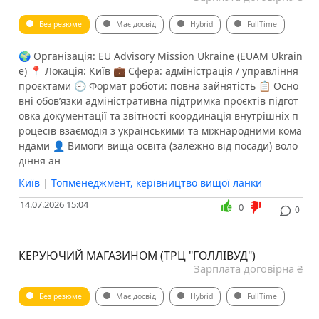
Без резюме
Має досвід
Hybrid
FullTime
🌍 Організація: EU Advisory Mission Ukraine (EUAM Ukrain
e) 📍 Локація: Київ 💼 Сфера: адміністрація / управління
проєктами 🕘 Формат роботи: повна зайнятість 📋 Осно
вні обов’язки адміністративна підтримка проєктів підгот
овка документації та звітності координація внутрішніх п
роцесів взаємодія з українськими та міжнародними кома
ндами 👤 Вимоги вища освіта (залежно від посади) воло
діння ан
Київ
|
Топменеджмент, керівництво вищої ланки
14.07.2026 15:04
0
0
КЕРУЮЧИЙ МАГАЗИНОМ (ТРЦ "ГОЛЛІВУД")
Зарплата договірна ₴
Без резюме
Має досвід
Hybrid
FullTime