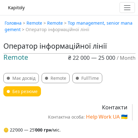
Kapitoly
Головна
>
Remote
>
Remote
>
Top management, senior mana
gement
>
Оператор інформаційної лінії
Оператор інформаційної лінії
Remote
₴ 22 000 — 25 000
/ Month
Має досвід
Remote
FullTime
Без резюме
Контакти
Help Work UA 🇺🇦
Контактна особа:
🪙 22ʼ000 — 25ʼ
000 грн
/міс.