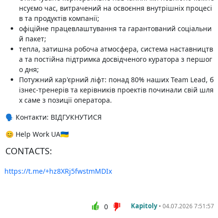
нсуємо час, витрачений на освоєння внутрішніх процесі
в та продуктів компанії;
офіційне працевлаштування та гарантований соціальни
й пакет;
тепла, затишна робоча атмосфера, система наставництв
а та постійна підтримка досвідченого куратора з першог
о дня;
Потужний кар'єрний ліфт: понад 80% наших Team Lead, б
ізнес-тренерів та керівників проектів починали свій шля
х саме з позиції оператора.
🗣 Контакти: ВІДГУКНУТИСЯ
😊 Help Work UA🇺🇦
CONTACTS:
https://t.me/+hz8XRj5fwstmMDIx
Kapitoly
•
0
04.07.2026 7:51:57