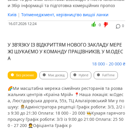
и Збір інформації та підготовка комерційних пропоз
Київ
|
Топменеджмент, керівництво вищої ланки
16.07.2026 12:24
0
0
У ЗВʼЯЗКУ ІЗ ВІДКРИТТЯМ НОВОГО ЗАКЛАДУ МЕРЕ
ЖІ ШУКАЄМО У КОМАНДУ ПРАЦІВНИКІВ, У М.ОДЕС
А
18 000 - 20 000 ₴
Без резюме
Має досвід
Hybrid
FullTime
🌈Ми масштабна мережа сімейних ресторанів та розва
жальних центрів «Країна Мрій» 📍Наша локація: м.Одес
а, Люстдорфська дорога, 55з, ТЦ Альтаїровський Ми у по
шуку: 👩🏼‍💼Адміністратора рецепції Графік роботи: 3/3, 2/2 і
з 9:30 до 21:30 Оплата: 18 000 - 20 000 🧑‍🍳Кухаря гарячого
процесу Графік роботи: 3/3 із 9:00 до 21:00 Оплата: 25 50
0 - 27 200 🤵‍️Офіціанта Графік р