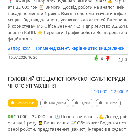
📍 Локація: Запоріжжя, бульвар Вінтера, 30А/3 💰 Зарпл
ата 22 000 грн 📋 Вимоги: Досвід роботи на аналогічній
посаді не менше 1 років. Вміння систематизувати інфор
мацію, Відповідальність, уважність до деталей Впевнени
й користувач MS Office Знання 1С: Підприємство 8.2 ЗУП.
знання КзПП. 🌟 Переваги: Графік роботи Всі переваги о
фіційного о
Запоріжжя
|
Топменеджмент, керівництво вищої ланки
16.07.2026 16:30
0
0
ГОЛОВНИЙ СПЕЦІАЛІСТ, ЮРИСКОНСУЛЬТ ЮРИДИ
ЧНОГО УПРАВЛІННЯ
20 000 - 22 000 ₴
Без резюме
Має досвід
Hybrid
FullTime
💵 20 000 – 22 000 грн 🕑 Повна зайнятість 💪 Досвід роб
оти від 1 року 👨‍🎓 Вища освіта 📝 Обов’язки: Ведення поз
овної роботи, представлення (захист) інтересів в судах т