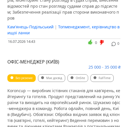
рів; Моніторинг стану розгляду в судах справ; Внесення
відомостей про стан розгляду судами справ до підсисте
м; Забезпечення реалізації прав сторони виконавчого п
ров
Кам'янець-Подільський
|
Топменеджмент, керівництво в
ищої ланки
16.07.2026 14:43
0
0
ОФІС-МЕНЕДЖЕР (КИЇВ)
25 000 - 35 000 ₴
Без резюме
Має досвід
OnSite
FullTime
Koroncup — виробник їстівних стаканів для кав'ярень, ке
йтерингу та готелів. Продукт представлений на ринку Ук
раїни та виходить на європейський ринок. Шукаємо офіс
-менеджера в команду. Робота офлайн, повний день, Киї
в (Видубичі). Обов'язки: Обробка вхідних заявок від клієн
тів (кав'ярні, готелі, кейтеринг) Ведення перемовин з но
вими та діючими клієнтами Взаємодія з постачальникам