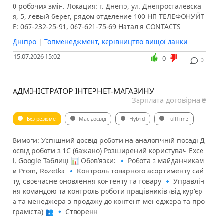
0 робочих змін. Локация: г. Днепр, ул. Днепросталевска
я, 5, левый берег, рядом отделение 100 НП ТЕЛЕФОНУЙТ
Е: 067-232-25-91, 067-621-75-69 Наталія CONTACTS
Дніпро
|
Топменеджмент, керівництво вищої ланки
15.07.2026 15:02
0
0
АДМІНІСТРАТОР ІНТЕРНЕТ-МАГАЗИНУ
Зарплата договірна ₴
Без резюме
Має досвід
Hybrid
FullTime
Вимоги: Успішний досвід роботи на аналогічній посаді Д
освід роботи з 1С (бажано) Розширений користувач Exce
l, Google Таблиці 📊 Обов’язки: 🔹 Робота з майданчикам
и Prom, Rozetka 🔹 Контроль товарного асортименту сай
ту, своєчасне оновлення контенту та товару 🔹 Управлін
ня командою та контроль роботи працівників (від кур'єр
а та менеджера з продажу до контент-менеджера та про
граміста) 👥 🔹 Створенн