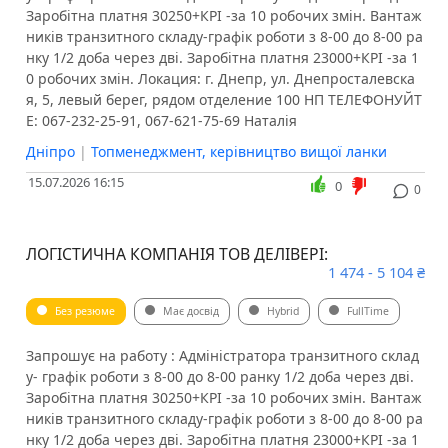
Заробітна платня 30250+КРІ -за 10 робочих змін. Вантаж
ників транзитного складу-графік роботи з 8-00 до 8-00 ра
нку 1/2 доба через дві. Заробітна платня 23000+КРІ -за 1
0 робочих змін. Локация: г. Днепр, ул. Днепросталевска
я, 5, левый берег, рядом отделение 100 НП ТЕЛЕФОНУЙТ
Е: 067-232-25-91, 067-621-75-69 Наталія
Дніпро
|
Топменеджмент, керівництво вищої ланки
15.07.2026 16:15
0
0
ЛОГІСТИЧНА КОМПАНІЯ ТОВ ДЕЛІВЕРІ:
1 474 - 5 104 ₴
Без резюме
Має досвід
Hybrid
FullTime
Запрошує на работу : Адміністратора транзитного склад
у- графік роботи з 8-00 до 8-00 ранку 1/2 доба через дві.
Заробітна платня 30250+КРІ -за 10 робочих змін. Вантаж
ників транзитного складу-графік роботи з 8-00 до 8-00 ра
нку 1/2 доба через дві. Заробітна платня 23000+КРІ -за 1