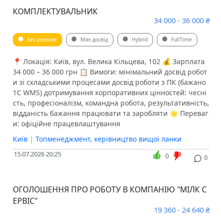
КОМПЛЕКТУВАЛЬНИК
34 000 - 36 000 ₴
Без резюме
Має досвід
Hybrid
FullTime
📍 Локація: Київ, вул. Велика Кільцева, 102 💰 Зарплата
34 000 – 36 000 грн 📋 Вимоги: мінімальний досвід робот
и зі складськими процесами досвід роботи з ПК (бажано
1С WMS) дотримування корпоративних цінностей: чесні
сть, професіоналізм, командна робота, результативність,
відданість бажання працювати та заробляти 🌟 Переваг
и: офіційне працевлаштування
Київ
|
Топменеджмент, керівництво вищої ланки
15.07.2026 20:25
0
0
ОГОЛОШЕННЯ ПРО РОБОТУ В КОМПАНІЮ "МІЛК С
ЕРВІС"
19 360 - 24 640 ₴