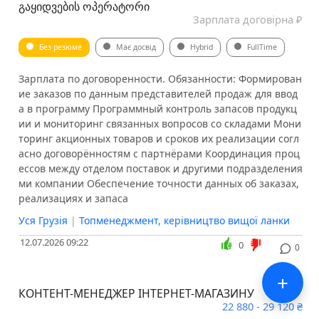
ᲒᲐᲧᲘᲓᲕᲔᲑᲘᲡ ᲝᲞᲔᲠᲐᲢᲝᲠᲘ
Зарплата договірна ₽
Без резюме
Має досвід
Hybrid
FullTime
Зарплата по договоренности. Обязанности: Формирован
ие заказов по данным представителей продаж для ввод
а в программу Программный контроль запасов продукц
ии и мониторинг связанных вопросов со складами Мони
торинг акционных товаров и сроков их реализации согл
асно договорённостям с партнёрами Координация проц
ессов между отделом поставок и другими подразделения
ми компании Обеспечение точности данных об заказах,
реализациях и запаса
Уся Грузія
|
Топменеджмент, керівництво вищої ланки
12.07.2026 09:22
0
0
+
КОНТЕНТ-МЕНЕДЖЕР ІНТЕРНЕТ-МАГАЗИНУ
22 880 - 29 120 ₴