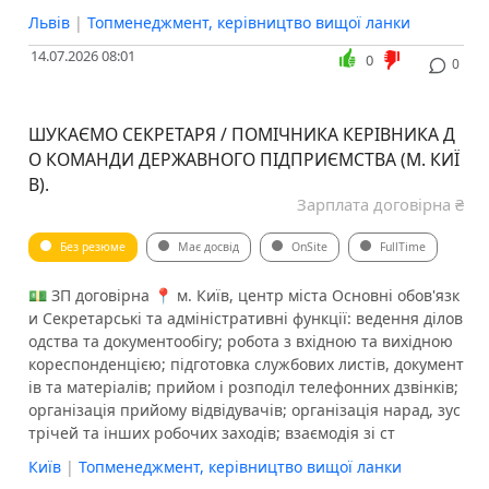
Львів
|
Топменеджмент, керівництво вищої ланки
14.07.2026 08:01
0
0
ШУКАЄМО СЕКРЕТАРЯ / ПОМІЧНИКА КЕРІВНИКА Д
О КОМАНДИ ДЕРЖАВНОГО ПІДПРИЄМСТВА (М. КИЇ
В).
Зарплата договірна ₴
Без резюме
Має досвід
OnSite
FullTime
💵 ЗП договірна 📍 м. Київ, центр міста Основні обов'язк
и ️Секретарські та адміністративні функції: ведення ділов
одства та документообігу; робота з вхідною та вихідною
кореспонденцією; підготовка службових листів, документ
ів та матеріалів; прийом і розподіл телефонних дзвінків;
організація прийому відвідувачів; організація нарад, зус
трічей та інших робочих заходів; взаємодія зі ст
Київ
|
Топменеджмент, керівництво вищої ланки