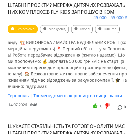
ШТАБНІ ПРОЄКТИ? МЕРЕЖА ДИТЯЧИХ РОЗВАЖАЛЬ
НИХ КОМПЛЕКСІВ FLY KIDS ЗАПРОШУЄ В КОМ
45 000 - 55 000 ₴
Без резюме
Має досвід
Hybrid
FullTime
анду: 🏗 ВИКОНРОБА / МАЙСТРА БУДІВЕЛЬНИХ РОБІТ (ко
мерційна нерухомість) 📍 Перший об'єкт — у м. Тернопіл
ь! Робота передбачає відрядження (житло надаємо). Що
ми пропонуємо: 💰 Зарплата 50 000 грн /міс на старті (з
можливим переглядом пропорційно розширенню функц
іоналу). 🏠 Безкоштовне житло: повне забезпечення про
живанням під час відряджень за рахунок компанії. 🎓 На
вчання: підтримає
Тернопіль
|
Топменеджмент, керівництво вищої ланки
14.07.2026 16:46
0
0
ШУКАЄТЕ СТАБІЛЬНІСТЬ ТА ГОТОВІ ОЧОЛИТИ МАС
ШТАБНІ ПРОЄКТИ? МЕРЕЖА ДИТЯЧИХ РОЗВАЖАЛЬ