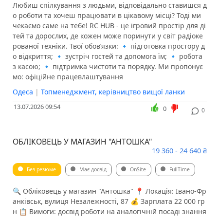
Любиш спілкування з людьми, відповідально ставишся д
о роботи та хочеш працювати в цікавому місці? Тоді ми
чекаємо саме на тебе! RC HUB - це ігровий простір для ді
тей та дорослих, де кожен може поринути у світ радіоке
рованої техніки. Твої обов’язки: 🔹 підготовка простору д
о відкриття; 🔹 зустріч гостей та допомога їм; 🔹 робота
з касою; 🔹 підтримка чистоти та порядку. Ми пропонує
мо: офіційне працевлаштування
Одеса
|
Топменеджмент, керівництво вищої ланки
13.07.2026 09:54
0
0
ОБЛІКОВЕЦЬ У МАГАЗИН "АНТОШКА"
19 360 - 24 640 ₴
Без резюме
Має досвід
OnSite
FullTime
🔍 Обліковець у магазин "Антошка" 📍 Локація: Івано-Фр
анківськ, вулиця Незалежності, 87 💰 Зарплата 22 000 гр
н 📋 Вимоги: досвід роботи на аналогічній посаді знання