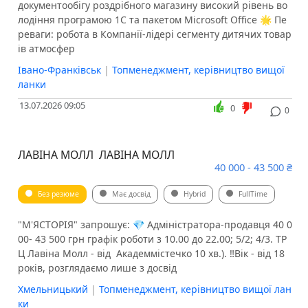
документообігу роздрібного магазину високий рівень во
лодіння програмою 1С та пакетом Microsoft Office 🌟 Пе
реваги: робота в Компанії-лідері сегменту дитячих товар
ів атмосфер
Івано-Франківськ
|
Топменеджмент, керівництво вищої
ланки
13.07.2026 09:05
0
0
ЛАВІНА МОЛЛ ️ ЛАВІНА МОЛЛ ️
40 000 - 43 500 ₴
Без резюме
Має досвід
Hybrid
FullTime
"М'ЯСТОРІЯ" запрошує: 💎 Адміністратора-продавця 40 0
00- 43 500 грн графік роботи з 10.00 до 22.00; 5/2; 4/3. ТР
Ц Лавіна Молл - від ️ Академмістечко 10 хв.). ‼️Вік - від 18
років, розглядаємо лише з досвід
Хмельницький
|
Топменеджмент, керівництво вищої лан
ки