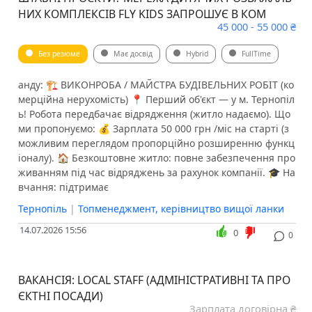
НИХ КОМПЛЕКСІВ FLY KIDS ЗАПРОШУЄ В КОМ
45 000 - 55 000 ₴
Без резюме
Має досвід
Hybrid
FullTime
анду: 🏗 ВИКОНРОБА / МАЙСТРА БУДІВЕЛЬНИХ РОБІТ (ко
мерційна нерухомість) 📍 Перший об'єкт — у м. Тернопіл
ь! Робота передбачає відрядження (житло надаємо). Що
ми пропонуємо: 💰 Зарплата 50 000 грн /міс на старті (з
можливим переглядом пропорційно розширенню функц
іоналу). 🏠 Безкоштовне житло: повне забезпечення про
живанням під час відряджень за рахунок компанії. 🎓 На
вчання: підтримає
Тернопіль
|
Топменеджмент, керівництво вищої ланки
14.07.2026 15:56
0
0
ВАКАНСІЯ: LOCAL STAFF (АДМІНІСТРАТИВНІ ТА ПРО
ЄКТНІ ПОСАДИ)
Зарплата договірна ₴