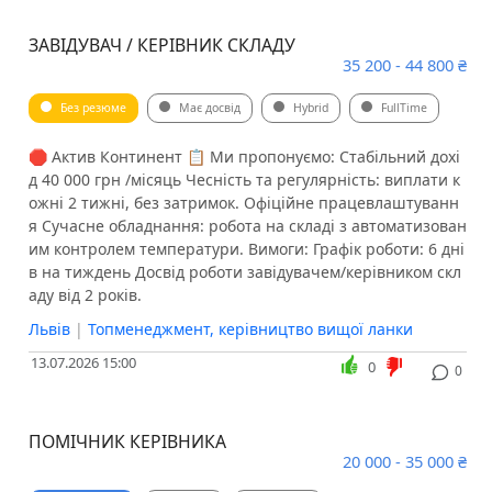
ЗАВІДУВАЧ / КЕРІВНИК СКЛАДУ
35 200 - 44 800 ₴
Без резюме
Має досвід
Hybrid
FullTime
🛑 Актив Континент 📋 Ми пропонуємо: Стабільний дохі
д 40 000 грн /місяць Чесність та регулярність: виплати к
ожні 2 тижні, без затримок. Офіційне працевлаштуванн
я Сучасне обладнання: робота на складі з автоматизован
им контролем температури. Вимоги: Графік роботи: 6 дні
в на тиждень Досвід роботи завідувачем/керівником скл
аду від 2 років.
Львів
|
Топменеджмент, керівництво вищої ланки
13.07.2026 15:00
0
0
ПОМІЧНИК КЕРІВНИКА
20 000 - 35 000 ₴