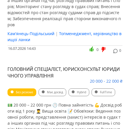
а інших органах під час розгляду правових питань і спо
рів; Моніторинг стану розгляду в судах справ; Внесення
відомостей про стан розгляду судами справ до підсисте
м; Забезпечення реалізації прав сторони виконавчого п
ров
Кам'янець-Подільський
|
Топменеджмент, керівництво в
ищої ланки
16.07.2026 14:43
0
0
ГОЛОВНИЙ СПЕЦІАЛІСТ, ЮРИСКОНСУЛЬТ ЮРИДИ
ЧНОГО УПРАВЛІННЯ
20 000 - 22 000 ₴
Без резюме
Має досвід
Hybrid
FullTime
💵 20 000 – 22 000 грн 🕑 Повна зайнятість 💪 Досвід роб
оти від 1 року 👨‍🎓 Вища освіта 📝 Обов’язки: Ведення поз
овної роботи, представлення (захист) інтересів в судах т
а інших органах під час розгляду правових питань і спо