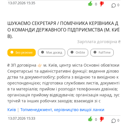
13.07.2026 15:35
0
0
ШУКАЄМО СЕКРЕТАРЯ / ПОМІЧНИКА КЕРІВНИКА Д
О КОМАНДИ ДЕРЖАВНОГО ПІДПРИЄМСТВА (М. КИЇ
В).
Зарплата договірна ₴
Без резюме
Має досвід
OnSite
FullTime
₴ ЗП договірна 👉🏻 м. Київ, центр міста Основні обов'язки
️Секретарські та адміністративні функції: ведення ділово
дства та документообігу; робота з вхідною та вихідною к
ореспонденцією; підготовка службових листів, документі
в та матеріалів; прийом і розподіл телефонних дзвінків;
організація прийому відвідувачів; організація нарад, зус
трічей та інших робочих заходів; взаємодія зі с
Київ
|
Топменеджмент, керівництво вищої ланки
13.07.2026 15:33
0
0