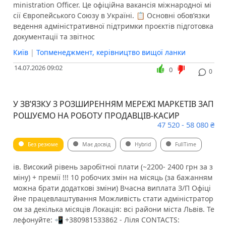
ministration Officer. Це офіційна вакансія міжнародної мі
сії Європейського Союзу в Україні. 📋 Основні обов’язки
ведення адміністративної підтримки проєктів підготовка
документації та звітнос
Київ
|
Топменеджмент, керівництво вищої ланки
14.07.2026 09:02
0
0
У ЗВ’ЯЗКУ З РОЗШИРЕННЯМ МЕРЕЖІ МАРКЕТІВ ЗАП
РОШУЄМО НА РОБОТУ ПРОДАВЦІВ-КАСИР
47 520 - 58 080 ₴
Без резюме
Має досвід
Hybrid
FullTime
ів. Високий рівень заробітної плати (~2200- 2400 грн за з
міну) + премії !!! ⁠10 робочих змін на місяць (за бажанням
можна брати додаткові зміни) Вчасна виплата З/П ⁠Офіці
йне працевлаштування Можливість стати адміністратор
ом за декілька місяців Локація: всі райони міста Львів. Те
лефонуйте: 📲 +380981533862 - Ліля CONTACTS: