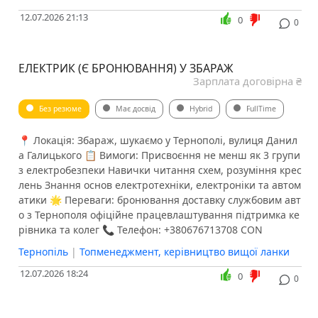
12.07.2026 21:13
0
0
ЕЛЕКТРИК (Є БРОНЮВАННЯ) У ЗБАРАЖ
Зарплата договірна ₴
Без резюме
Має досвід
Hybrid
FullTime
📍 Локація: Збараж, шукаємо у Тернополі, вулиця Данил
а Галицького 📋 Вимоги: Присвоєння не менш як 3 групи
з електробезпеки Навички читання схем, розуміння крес
лень Знання основ електротехніки, електроніки та автом
атики 🌟 Переваги: бронювання доставку службовим авт
о з Тернополя офіційне працевлаштування підтримка ке
рівника та колег 📞 Телефон: +380676713708 CON
Тернопіль
|
Топменеджмент, керівництво вищої ланки
12.07.2026 18:24
0
0