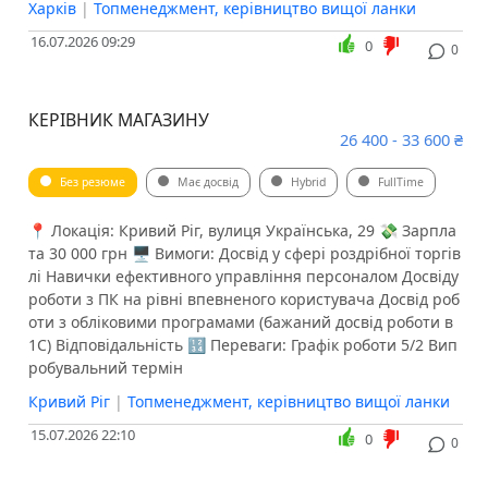
Харків
|
Топменеджмент, керівництво вищої ланки
16.07.2026 09:29
0
0
КЕРІВНИК МАГАЗИНУ
26 400 - 33 600 ₴
Без резюме
Має досвід
Hybrid
FullTime
📍 Локація: Кривий Ріг, вулиця Українська, 29 💸 Зарпла
та 30 000 грн 🖥 Вимоги: Досвід у сфері роздрібної торгів
лі Навички ефективного управління персоналом Досвіду
роботи з ПК на рівні впевненого користувача Досвід роб
оти з обліковими програмами (бажаний досвід роботи в
1С) Відповідальність 🔢 Переваги: Графік роботи 5/2 Вип
робувальний термін
Кривий Ріг
|
Топменеджмент, керівництво вищої ланки
15.07.2026 22:10
0
0