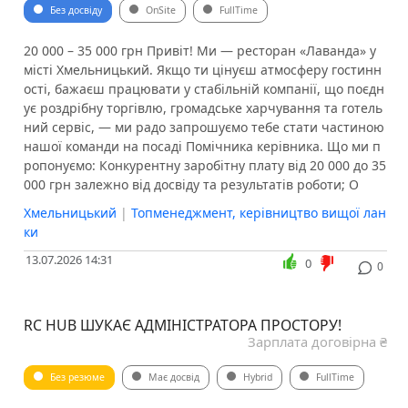
Без досвіду
OnSite
FullTime
20 000 – 35 000 грн Привіт! Ми — ресторан «Лаванда» у
місті Хмельницький. Якщо ти цінуєш атмосферу гостинн
ості, бажаєш працювати у стабільній компанії, що поєдн
ує роздрібну торгівлю, громадське харчування та готель
ний сервіс, — ми радо запрошуємо тебе стати частиною
нашої команди на посаді Помічника керівника. Що ми п
ропонуємо: Конкурентну заробітну плату від 20 000 до 35
000 грн залежно від досвіду та результатів роботи; О
Хмельницький
|
Топменеджмент, керівництво вищої лан
ки
13.07.2026 14:31
0
0
RC HUB ШУКАЄ АДМІНІСТРАТОРА ПРОСТОРУ!
Зарплата договірна ₴
Без резюме
Має досвід
Hybrid
FullTime