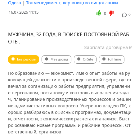
Одеса
|
Топменеджмент, керівництво вищої ланки
16.07.2026 11:15
0
0
МУЖЧИНА, 32 ГОДА, В ПОИСКЕ ПОСТОЯННОЙ РАБ
ОТЫ.
Зарплата договірна ₽
Без резюме
Має досвід
OnSite
FullTime
По образованию — экономист. Имею опыт работы на ру
ководящей должности в производственной сфере, где от
вечал за организацию работы предприятия, управлени
е персоналом, постановку и контроль выполнения зада
ч, планирование производственных процессов и решен
ие административных вопросов. Уверенно владею ПК, х
орошо разбираюсь в офисных программах, документаци
и, отчетности, экономических расчетах и анализе. Быст
ро осваиваю новые программы и рабочие процессы. От
ветственный, организов