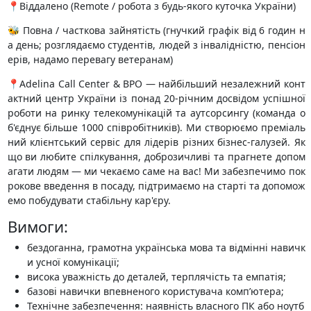
📍Віддалено (Remote / робота з будь-якого куточка України)
🐝 Повна / часткова зайнятість (гнучкий графік від 6 годин н
а день; розглядаємо студентів, людей з інвалідністю, пенсіон
ерів, надамо перевагу ветеранам)
📍Adelina Call Center & BPO — найбільший незалежний конт
актний центр України із понад 20-річним досвідом успішної
роботи на ринку телекомунікацій та аутсорсингу (команда о
б'єднує більше 1000 співробітників). Ми створюємо преміаль
ний клієнтський сервіс для лідерів різних бізнес-галузей. Як
що ви любите спілкування, доброзичливі та прагнете допом
агати людям — ми чекаємо саме на вас! Ми забезпечимо пок
рокове введення в посаду, підтримаємо на старті та допомож
емо побудувати стабільну кар'єру.
Вимоги:
бездоганна, грамотна українська мова та відмінні навичк
и усної комунікації;
висока уважність до деталей, терплячість та емпатія;
базові навички впевненого користувача комп’ютера;
Технічне забезпечення: наявність власного ПК або ноутб