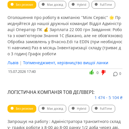
Без резюме
Має досвід
Hybrid
FullTime
​​Оголошення про роботу в компанію "Мілк Сервіс" 🌟 Пр
иєднуйтеся до нашої дружньої команди! Відділ Адміністр
ації Оператор ПК 💰 Зарплата 22 000 грн Завдання: Робо
та з комп'ютером Знання 1С (бажано, але не обов'язково)
Обробка замовлень у Вчасно.Edi та EDIN (при необхіднос
ті навчимо) Раз в місяць Інвентаризації складу (триває д
о 3 годин) Графік роботи
Львів
|
Топменеджмент, керівництво вищої ланки
15.07.2026 17:40
0
0
ЛОГІСТИЧНА КОМПАНІЯ ТОВ ДЕЛІВЕРІ:
1 474 - 5 104 ₴
Без резюме
Має досвід
Hybrid
FullTime
Запрошує на работу : Адміністратора транзитного склад
у- графік роботи з 8-00 до 8-00 ранку 1/2 доба через дві.