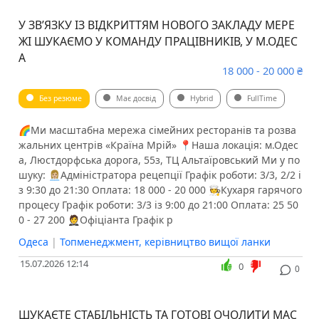
У ЗВʼЯЗКУ ІЗ ВІДКРИТТЯМ НОВОГО ЗАКЛАДУ МЕРЕ
ЖІ ШУКАЄМО У КОМАНДУ ПРАЦІВНИКІВ, У М.ОДЕС
А
18 000 - 20 000 ₴
Без резюме
Має досвід
Hybrid
FullTime
🌈Ми масштабна мережа сімейних ресторанів та розва
жальних центрів «Країна Мрій» 📍Наша локація: м.Одес
а, Люстдорфська дорога, 55з, ТЦ Альтаїровський Ми у по
шуку: 👩🏼‍💼Адміністратора рецепції Графік роботи: 3/3, 2/2 і
з 9:30 до 21:30 Оплата: 18 000 - 20 000 🧑‍🍳Кухаря гарячого
процесу Графік роботи: 3/3 із 9:00 до 21:00 Оплата: 25 50
0 - 27 200 🤵‍️Офіціанта Графік р
Одеса
|
Топменеджмент, керівництво вищої ланки
15.07.2026 12:14
0
0
ШУКАЄТЕ СТАБІЛЬНІСТЬ ТА ГОТОВІ ОЧОЛИТИ МАС