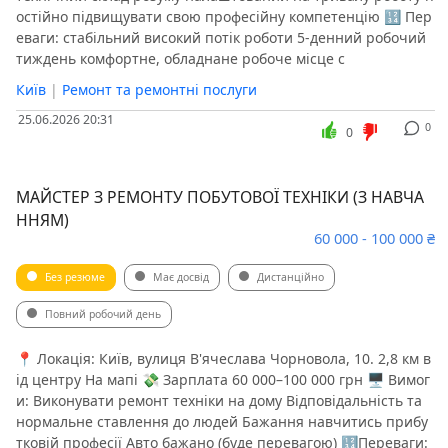
остійно підвищувати свою професійну компетенцію 🔢 Пер
еваги: стабільний високий потік роботи 5-денний робочий
тиждень комфортне, обладнане робоче місце с
Київ
|
Ремонт та ремонтні послуги
25.06.2026 20:31
0
0
МАЙСТЕР З РЕМОНТУ ПОБУТОВОЇ ТЕХНІКИ (З НАВЧА
ННЯМ)
60 000 - 100 000 ₴
Без резюме
Має досвід
Дистанційно
Повний робочий день
📍 Локація: Київ, вулиця В'ячеслава Чорновола, 10. 2,8 км в
ід центру На мапі 💸 Зарплата 60 000–100 000 грн 🖥 Вимог
и: Виконувати ремонт техніки на дому Відповідальність та
нормальне ставлення до людей Бажання навчитись прибу
тковій професії Авто бажано (буде перевагою) 🔢Переваги: