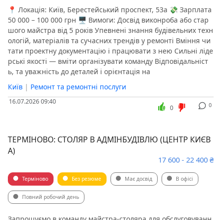
📍 Локація: Київ, Берестейський проспект, 53а 💸 Зарплата
50 000 – 100 000 грн 🖥 Вимоги: Досвід виконроба або стар
шого майстра від 5 років Упевнені знання будівельних техн
ологій, матеріалів та сучасних трендів у ремонті Вміння чи
тати проектну документацію і працювати з нею Сильні ліде
рські якості — вміти організувати команду Відповідальніст
ь, та уважність до деталей і орієнтація на
Київ
|
Ремонт та ремонтні послуги
16.07.2026 09:40
0
0
ТЕРМІНОВО: СТОЛЯР В АДМІНБУДІВЛЮ (ЦЕНТР КИЄВ
А)
17 600 - 22 400 ₴
Терміново
Без резюме
Має досвід
В офісі
Повний робочий день
Запрошуємо в команду майстра-столяра для обслуговуванн