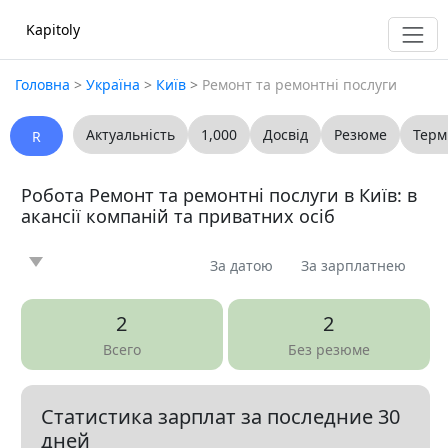
Kapitoly
Головна
>
Україна
>
Київ
>
Ремонт та ремонтні послуги
Актуальність
1,000
Досвід
Резюме
Терм
R
Робота Ремонт та ремонтні послуги в Київ: в
акансії компаній та приватних осіб
За датою
За зарплатнею
Новина
Стаття
Пропоную
Шукаю
0
0
0
0
2
2
Запитання
Вакансія
Резюме
0
6
0
Всего
Без резюме
Все
Статистика зарплат за последние 30
Показать все разделы
▼
дней