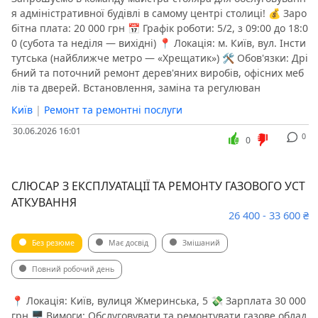
я адміністративної будівлі в самому центрі столиці! 💰 Заро
бітна плата: 20 000 грн 📅 Графік роботи: 5/2, з 09:00 до 18:0
0 (субота та неділя — вихідні) 📍 Локація: м. Київ, вул. Інсти
тутська (найближче метро — «Хрещатик») 🛠 Обов'язки: Дрі
бний та поточний ремонт дерев'яних виробів, офісних меб
лів та дверей. Встановлення, заміна та регулюван
Київ
|
Ремонт та ремонтні послуги
30.06.2026 16:01
0
0
СЛЮСАР З ЕКСПЛУАТАЦІЇ ТА РЕМОНТУ ГАЗОВОГО УСТ
АТКУВАННЯ
26 400 - 33 600 ₴
Без резюме
Має досвід
Змішаний
Повний робочий день
📍 Локація: Київ, вулиця Жмеринська, 5 💸 Зарплата 30 000
грн 🖥 Вимоги: Обслуговувати та ремонтувати газове облад