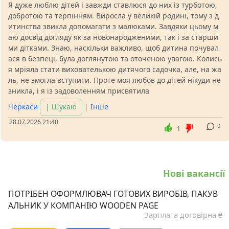
Я дуже люблю дітей і завжди ставлюся до них із турботою,
добротою та терпінням. Виросла у великій родині, тому з д
итинства звикла допомагати з малюками. Завдяки цьому м
аю досвід догляду як за новонародженими, так і за старши
ми дітками. Знаю, наскільки важливо, щоб дитина почувал
ася в безпеці, була доглянутою та оточеною увагою. Колись
я мріяла стати вихователькою дитячого садочка, але, на жа
ль, не змогла вступити. Проте моя любов до дітей нікуди не
зникла, і я із задоволенням присвятила
Черкаси
| Шукаю
|
Інше
28.07.2026 21:40
0
1
Нові вакансії
ПОТРІБЕН ОФОРМЛЮВАЧ ГОТОВИХ ВИРОБІВ, ПАКУВ
АЛЬНИК У КОМПАНІЮ WOODEN PAGE
Зарплата договірна ₴