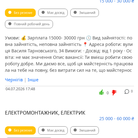
15 000 - 30 000 ₴
Без резюме
Має досвід
Змішаний
Повний робочий день
Умови: 💰 Зарплата 15000- 30000 грн 🕔 Вид зайнятості: по
вна зайнятість, неповна зайнятість 📍 Адреса роботи: вули
ця Василя Тарновського, 34 Вимоги: · Досвід: від 1 року · Ос
віта: не має значення Опис вакансії: Ти вмієш робити свою
роботу добре. Ми даємо все, щоб ця майстерність працюва
ла на тебе на повну, без витрати сил на те, що майстернос
Чернігів
|
Інше
04.07.2026 17:48
0
0
ЕЛЕКТРОМОНТАЖНИК, ЕЛЕКТРИК
25 000 - 60 000 ₴
Без резюме
Має досвід
Змішаний