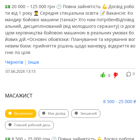
💵 20 000 – 125 000 грн 🕑 Повна зайнятість 💪 Досвід робо
ти від 1 року 👨‍🎓 Середня спеціальна освіта 📝 Вакансія: Ко
мандир бойової машини (танка)+ Хто нам потрібенВідповід
альний, дисциплінований (від молодшого сержанту) із досв
ідом керівництва бойовою машиною в реальних умовах бо
йових дій.+Основні обов’язки: Планування та керування вог
невим боєм: прийняття рішень щодо маневру, відкриття во
гню по ціля
Чернігів
|
Інше
07.06.2026 13:15
0
0
МАСАЖИСТ
8 500 - 25 000 ₴
Без резюме
Має досвід
Змішаний
Повний робочий день
💵 8 500 – 25 000 грн 🕑 Повна зайнятість 💪 Досвід роботи