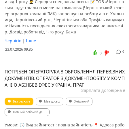
и від 1 року 👨‍🎓 Середня спеціальна освіта 📝 ТОВ «Чернігів
ська індустріальна молочна компанія» (Чернігівський класт
ер аграрної компанії ІМК) запрошує на роботу а в с. Хмільн
иця, Чернігівський р-н., Чернігівська обл.Профіль кандидат
а: Наявність посвідчення електрогазозварника не нижче 4
р. Досвід роботи від 1-го року. Бажа
Чернігів
|
Інше
23.07.2026 09:35
0
0
ПОТРІБЕН ОПЕРАТОР/КА З ОБРОБЛЕННЯ ПЕРЕВІЗНИХ
ДОКУМЕНТІВ, ОПЕРАТОР З ДОКУМЕНТООБІГУ У КОМП
АНІЮ АБІНБЕВ ЕФЕС УКРАЇНА, ПРАТ
Зарплата договірна ₴
Без резюме
Має досвід
Змішаний
Повний робочий день
Умови: 🕔 Вид зайнятості: повна зайнятість 📍 Адреса робо