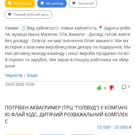
Без резюме
Без досвіду
Змішаний
Повний робочий день
Умови: 🕔 Вид зайнятості: повна зайнятість 📍 Адреса робо
ти: вулиця Івана Мазепи, 57ж Вимоги: · Досвід: готові взяти
без досвіду · Освіта: не має значення Опис вакансії: Ми ма
йстерня з власним виробництвом декору та подарункiв. Ма
ємо активну молоду команду і наші вироби продаємо по всі
й Україні та зарубіж. Ми зараз в пошуку робітника на збир
ання
Чернігів
|
Інше
29.07.2026 19:36
0
0
ПОТРІБЕН АКВАГРИМЕР (ТРЦ "ГОЛІВУД") У КОМПАНІ
Ю ФЛАЙ КІДС, ДИТЯЧИЙ РОЗВАЖАЛЬНИЙ КОМПЛЕК
С
15 000 - 20 000 ₴