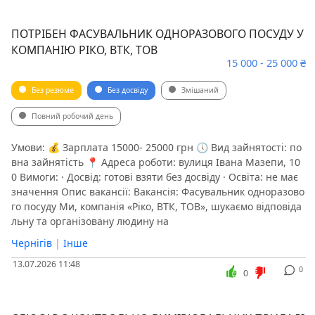
ПОТРІБЕН ФАСУВАЛЬНИК ОДНОРАЗОВОГО ПОСУДУ У
КОМПАНІЮ РІКО, ВТК, ТОВ
15 000 - 25 000 ₴
Без резюме
Без досвіду
Змішаний
Повний робочий день
Умови: 💰 Зарплата 15000- 25000 грн 🕔 Вид зайнятості: по
вна зайнятість 📍 Адреса роботи: вулиця Івана Мазепи, 10
0 Вимоги: · Досвід: готові взяти без досвіду · Освіта: не має
значення Опис вакансії: Вакансія: Фасувальник одноразово
го посуду Ми, компанія «Ріко, ВТК, ТОВ», шукаємо відповіда
льну та організовану людину на
Чернігів
|
Інше
13.07.2026 11:48
0
0