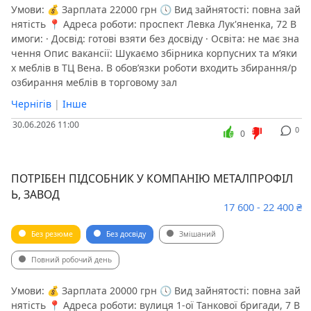
Умови: 💰 Зарплата 22000 грн 🕔 Вид зайнятості: повна зай
нятість 📍 Адреса роботи: проспект Левка Лук'яненка, 72 В
имоги: · Досвід: готові взяти без досвіду · Освіта: не має зна
чення Опис вакансії: Шукаємо збірника корпусних та мʼяки
х меблів в ТЦ Вена. В обовʼязки роботи входить збирання/р
озбирання меблів в торговому зал
Чернігів
|
Інше
30.06.2026 11:00
0
0
ПОТРІБЕН ПІДСОБНИК У КОМПАНІЮ МЕТАЛПРОФІЛ
Ь, ЗАВОД
17 600 - 22 400 ₴
Без резюме
Без досвіду
Змішаний
Повний робочий день
Умови: 💰 Зарплата 20000 грн 🕔 Вид зайнятості: повна зай
нятість 📍 Адреса роботи: вулиця 1-ої Танкової бригади, 7 В