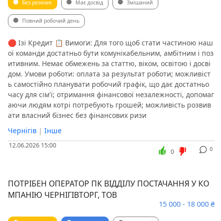
Без резюме
Має досвід
Змішаний
Повний робочий день
🛑 Ізі Кредит 📋 Вимоги: Для того щоб стати частиною наш
ої команди достатньо бути комунікабельним, амбітним і поз
итивним. Немає обмежень за статтю, віком, освітою і досві
дом. Умови роботи: оплата за результат роботи; можливіст
ь самостійно планувати робочий графік, що дає достатньо
часу для сім'ї; отримання фінансової незалежності, допомаг
аючи людям котрі потребують грошей; можливість розвив
ати власний бізнес без фінансових ризи
Чернігів
|
Інше
12.06.2026 15:00
0
0
ПОТРІБЕН ОПЕРАТОР ПК ВІДДІЛУ ПОСТАЧАННЯ У КО
МПАНІЮ ЧЕРНІГІВТОРГ, ТОВ
15 000 - 18 000 ₴