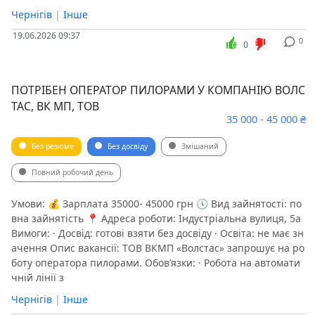
Чернігів
|
Інше
19.06.2026 09:37
0
0
ПОТРІБЕН ОПЕРАТОР ПИЛОРАМИ У КОМПАНІЮ ВОЛС
ТАС, ВК МП, ТОВ
35 000 - 45 000 ₴
Без резюме
Без досвіду
Змішаний
Повний робочий день
Умови: 💰 Зарплата 35000- 45000 грн 🕔 Вид зайнятості: по
вна зайнятість 📍 Адреса роботи: Індустріальна вулиця, 5а
Вимоги: · Досвід: готові взяти без досвіду · Освіта: не має зн
ачення Опис вакансії: ТОВ ВКМП «Волстас» запрошує на ро
боту оператора пилорами. Обов’язки: · Робота на автомати
чній лінії з
Чернігів
|
Інше