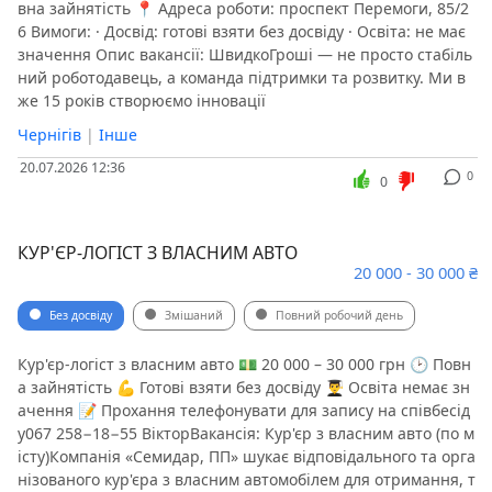
вна зайнятість 📍 Адреса роботи: проспект Перемоги, 85/2
6 Вимоги: · Досвід: готові взяти без досвіду · Освіта: не має
значення Опис вакансії: ШвидкоГроші — не просто стабіль
ний роботодавець, а команда підтримки та розвитку. Ми в
же 15 років створюємо інновації
Чернігів
|
Інше
20.07.2026 12:36
0
0
КУР'ЄР-ЛОГІСТ З ВЛАСНИМ АВТО
20 000 - 30 000 ₴
Без досвіду
Змішаний
Повний робочий день
Кур'єр-логіст з власним авто 💵 20 000 – 30 000 грн 🕑 Повн
а зайнятість 💪 Готові взяти без досвіду 👨‍🎓 Освіта немає зн
ачення 📝 Прохання телефонувати для запису на співбесід
у067 258−18−55 ВікторВакансія: Кур'єр з власним авто (по м
істу)Компанія «Семидар, ПП» шукає відповідального та орга
нізованого кур'єра з власним автомобілем для отримання, т