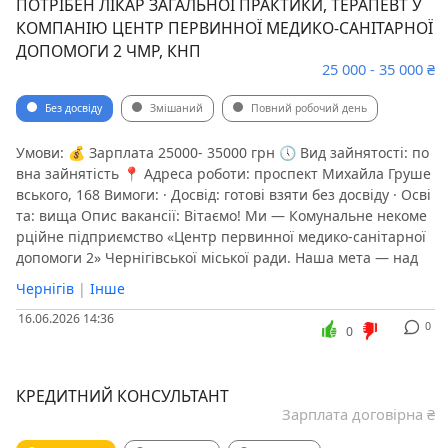
ПОТРІБЕН ЛІКАР ЗАГАЛЬНОЇ ПРАКТИКИ, ТЕРАПЕВТ У
КОМПАНІЮ ЦЕНТР ПЕРВИННОЇ МЕДИКО-САНІТАРНОЇ
ДОПОМОГИ 2 ЧМР, КНП
25 000 - 35 000 ₴
Без досвіду
Змішаний
Повний робочий день
Умови: 💰 Зарплата 25000- 35000 грн 🕔 Вид зайнятості: по
вна зайнятість 📍 Адреса роботи: проспект Михайла Груше
вського, 168 Вимоги: · Досвід: готові взяти без досвіду · Осві
та: вища Опис вакансії: Вітаємо! Ми — Комунальне некоме
рційне підприємство «Центр первинної медико-санітарної
допомоги 2» Чернігівської міської ради. Наша мета — над
Чернігів
|
Інше
16.06.2026 14:36
0
0
КРЕДИТНИЙ КОНСУЛЬТАНТ
Зарплата договірна ₴