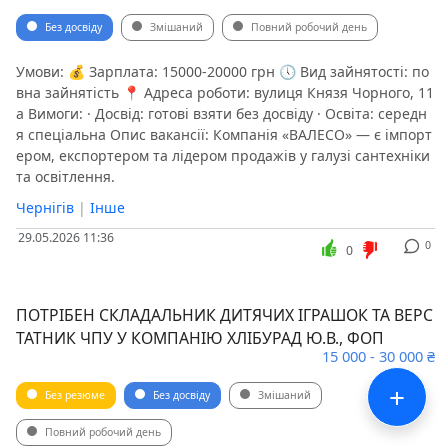
Без досвіду
Змішаний
Повний робочий день
Умови: 💰 Зарплата: 15000-20000 грн 🕔 Вид зайнятості: по
вна зайнятість 📍 Адреса роботи: вулиця Князя Чорного, 11
а Вимоги: · Досвід: готові взяти без досвіду · Освіта: середн
я спеціальна Опис вакансії: Компанія «ВАЛЕСО» — є імпорт
ером, експортером та лідером продажів у галузі сантехніки
та освітлення.
Чернігів
|
Інше
29.05.2026 11:36
0
0
ПОТРІБЕН СКЛАДАЛЬНИК ДИТЯЧИХ ІГРАШОК ТА ВЕРС
ТАТНИК ЧПУ У КОМПАНІЮ ХЛІБУРАД Ю.В., ФОП
15 000 - 30 000 ₴
+
Без резюме
Без досвіду
Змішаний
Повний робочий день