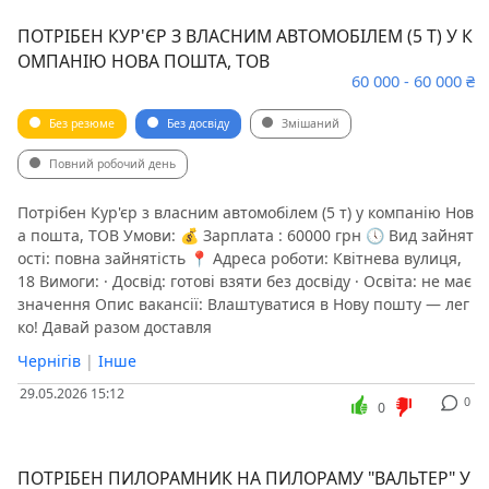
ПОТРІБЕН КУР'ЄР З ВЛАСНИМ АВТОМОБІЛЕМ (5 Т) У К
ОМПАНІЮ НОВА ПОШТА, ТОВ
60 000 - 60 000 ₴
Без резюме
Без досвіду
Змішаний
Повний робочий день
Потрібен Кур'єр з власним автомобілем (5 т) у компанію Нов
а пошта, ТОВ Умови: 💰 Зарплата : 60000 грн 🕔 Вид зайнят
ості: повна зайнятість 📍 Адреса роботи: Квітнева вулиця,
18 Вимоги: · Досвід: готові взяти без досвіду · Освіта: не має
значення Опис вакансії: Влаштуватися в Нову пошту — лег
ко! Давай разом доставля
Чернігів
|
Інше
29.05.2026 15:12
0
0
ПОТРІБЕН ПИЛОРАМНИК НА ПИЛОРАМУ "ВАЛЬТЕР" У