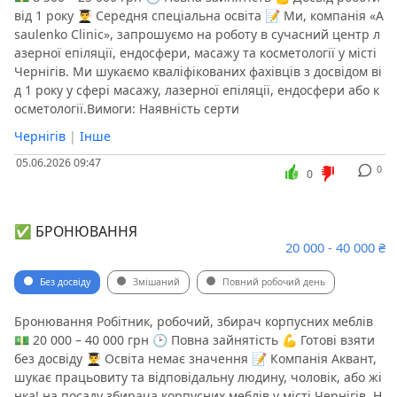
від 1 року 👨‍🎓 Середня спеціальна освіта 📝 Ми, компанія «A
saulenko Clinic», запрошуємо на роботу в сучасний центр л
азерної епіляції, ендосфери, масажу та косметології у місті
Чернігів. Ми шукаємо кваліфікованих фахівців з досвідом ві
д 1 року у сфері масажу, лазерної епіляції, ендосфери або к
осметології.Вимоги: Наявність серти
Чернігів
|
Інше
05.06.2026 09:47
0
0
✅ БРОНЮВАННЯ
20 000 - 40 000 ₴
Без досвіду
Змішаний
Повний робочий день
Бронювання Робітник, робочий, збирач корпусних меблів
💵 20 000 – 40 000 грн 🕑 Повна зайнятість 💪 Готові взяти
без досвіду 👨‍🎓 Освіта немає значення 📝 Компанія Аквант,
шукає працьовиту та відповідальну людину, чоловік, або жі
нка! на посаду збирача корпусних меблів у місті Чернігів. Н