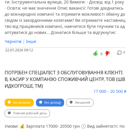
ти: Інструментальна вулиця, 20 Вимоги: · Досвід: від 1 року
· Освіта: не має значення Опис вакансії: Готові доєднатись
до міжнародної компанії та отримати можливості обміну до
свідом із закордонними колегами? Ви отримаєте наставниц
тво від працівників компанії, навчитеся бути гнучким та ад
аптуватися до нових... Дізнатися більше та відгукнутис
Чернігів
|
Інше
22.07.2026 09:12
0
0
ПОТРІБЕН СПЕЦІАЛІСТ З ОБСЛУГОВУВАННЯ КЛІЄНТІ
В, КАСИР У КОМПАНІЮ СПОЖИВЧИЙ ЦЕНТР, ТОВ (ШВ
ИДКОГРОШІ, ТМ)
17 000 - 20 500 ₴
Без резюме
Без досвіду
Змішаний
Повний робочий день
Умови: 💰 Зарплата 17000- 20500 грн 🕔 Вид зайнятості: по