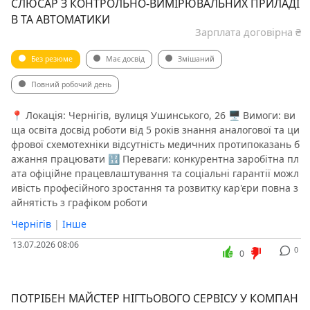
СЛЮСАР З КОНТРОЛЬНО-ВИМІРЮВАЛЬНИХ ПРИЛАДІ
В ТА АВТОМАТИКИ
Зарплата договірна ₴
Без резюме
Має досвід
Змішаний
Повний робочий день
📍 Локація: Чернігів, вулиця Ушинського, 26 🖥 Вимоги: ви
ща освіта досвід роботи від 5 років знання аналогової та ци
фрової схемотехніки відсутність медичних протипоказань б
ажання працювати 🔢 Переваги: конкурентна заробітна пл
ата офіційне працевлаштування та соціальні гарантії можл
ивість професійного зростання та розвитку кар'єри повна з
айнятість з графіком роботи
Чернігів
|
Інше
13.07.2026 08:06
0
0
ПОТРІБЕН МАЙСТЕР НІГТЬОВОГО СЕРВІСУ У КОМПАН