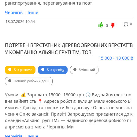
ранспортування, перепакування та повт
Чернігів
|
Інше
18.07.2026 10:54
0
0
ПОТРІБЕН ВЕРСТАТНИК ДЕРЕВООБРОБНИХ ВЕРСТАТІВ
У КОМПАНІЮ АЛЬЯНС ГРУП ТМ, ТОВ
15 000 - 18 000 ₴
Без резюме
Без досвіду
Змішаний
Повний робочий день
Умови: 💰 Зарплата 15000- 18000 грн 🕔 Вид зайнятості: по
вна зайнятість 📍 Адреса роботи: вулиця Малиновського В
имоги: · Досвід: готові взяти без досвіду · Освіта: не має зна
чення Опис вакансії: Привіт! Запрошуємо приєднатися до к
оманди «Альянс Груп ТМ» — надійного деревообробного пі
дприємства з міста Чернігів. Ми
Чернігів
|
Інше