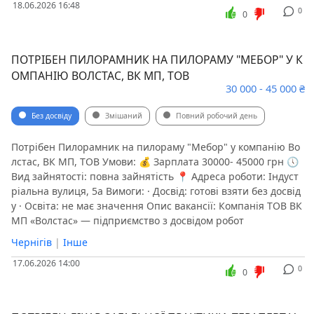
18.06.2026 16:48
0
0
ПОТРІБЕН ПИЛОРАМНИК НА ПИЛОРАМУ "МЕБОР" У К
ОМПАНІЮ ВОЛСТАС, ВК МП, ТОВ
30 000 - 45 000 ₴
Без досвіду
Змішаний
Повний робочий день
Потрібен Пилорамник на пилораму "Мебор" у компанію Во
лстас, ВК МП, ТОВ Умови: 💰 Зарплата 30000- 45000 грн 🕔
Вид зайнятості: повна зайнятість 📍 Адреса роботи: Індуст
ріальна вулиця, 5а Вимоги: · Досвід: готові взяти без досвід
у · Освіта: не має значення Опис вакансії: Компанія ТОВ ВК
МП «Волстас» — підприємство з досвідом робот
Чернігів
|
Інше
17.06.2026 14:00
0
0