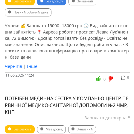
Без резюме
Без досвіду
Змішаний
Повний робочий день
Умови: 💰 Зарплата 15000- 18000 грн 🕔 Вид зайнятості: по
вна зайнятість 📍 Адреса роботи: проспект Левка Лук'янен
ка, 72 Вимоги: · Досвід: готові взяти без досвіду · Освіта: не
має значення Опис вакансії: Що ти будеш робити у нас: · В
носити та оновлювати інформацію про товари в комп’ютер
ні бази дани
Чернігів
|
Інше
11.06.2026 11:24
0
0
ПОТРІБЕН МЕДИЧНА СЕСТРА У КОМПАНІЮ ЦЕНТР ПЕ
РВИННОЇ МЕДИКО-САНІТАРНОЇ ДОПОМОГИ №2 ЧМР,
КНП
Зарплата договірна ₴
Без резюме
Має досвід
Змішаний