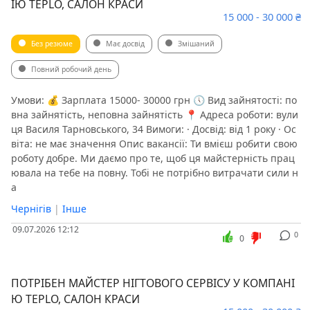
ІЮ TEPLO, САЛОН КРАСИ
15 000 - 30 000 ₴
Без резюме
Має досвід
Змішаний
Повний робочий день
Умови: 💰 Зарплата 15000- 30000 грн 🕔 Вид зайнятості: по
вна зайнятість, неповна зайнятість 📍 Адреса роботи: вули
ця Василя Тарновського, 34 Вимоги: · Досвід: від 1 року · Ос
віта: не має значення Опис вакансії: Ти вмієш робити свою
роботу добре. Ми даємо про те, щоб ця майстерність прац
ювала на тебе на повну. Тобі не потрібно витрачати сили н
а
Чернігів
|
Інше
09.07.2026 12:12
0
0
ПОТРІБЕН МАЙСТЕР НІГТОВОГО СЕРВІСУ У КОМПАНІ
Ю TEPLO, САЛОН КРАСИ