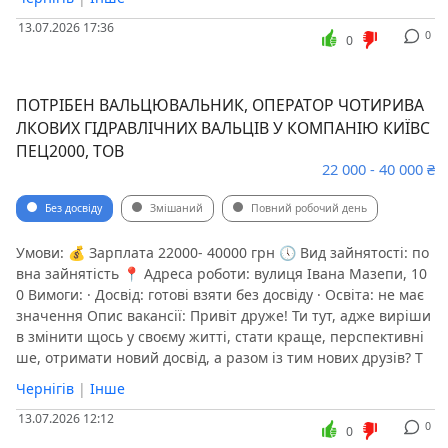
13.07.2026 17:36
0
0
ПОТРІБЕН ВАЛЬЦЮВАЛЬНИК, ОПЕРАТОР ЧОТИРИВА
ЛКОВИХ ГІДРАВЛІЧНИХ ВАЛЬЦІВ У КОМПАНІЮ КИЇВС
ПЕЦ2000, ТОВ
22 000 - 40 000 ₴
Без досвіду
Змішаний
Повний робочий день
Умови: 💰 Зарплата 22000- 40000 грн 🕔 Вид зайнятості: по
вна зайнятість 📍 Адреса роботи: вулиця Івана Мазепи, 10
0 Вимоги: · Досвід: готові взяти без досвіду · Освіта: не має
значення Опис вакансії: Привіт друже! Ти тут, адже виріши
в змінити щось у своєму житті, стати краще, перспективні
ше, отримати новий досвід, а разом із тим нових друзів? Т
Чернігів
|
Інше
13.07.2026 12:12
0
0