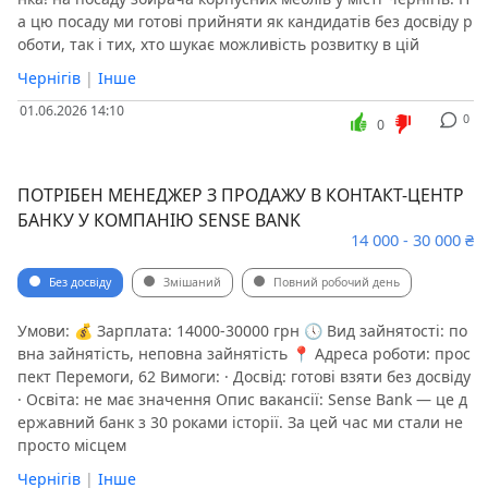
а цю посаду ми готові прийняти як кандидатів без досвіду р
оботи, так і тих, хто шукає можливість розвитку в цій
Чернігів
|
Інше
01.06.2026 14:10
0
0
ПОТРІБЕН МЕНЕДЖЕР З ПРОДАЖУ В КОНТАКТ-ЦЕНТР
БАНКУ У КОМПАНІЮ SENSE BANK
14 000 - 30 000 ₴
Без досвіду
Змішаний
Повний робочий день
Умови: 💰 Зарплата: 14000-30000 грн 🕔 Вид зайнятості: по
вна зайнятість, неповна зайнятість 📍 Адреса роботи: прос
пект Перемоги, 62 Вимоги: · Досвід: готові взяти без досвіду
· Освіта: не має значення Опис вакансії: Sense Bank — це д
ержавний банк з 30 роками історії. За цей час ми стали не
просто місцем
Чернігів
|
Інше