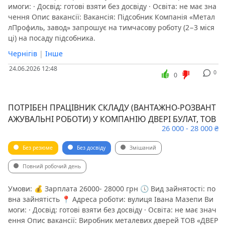
имоги: · Досвід: готові взяти без досвіду · Освіта: не має зна
чення Опис вакансії: Вакансія: Підсобник Компанія «Метал
лПрофиль, завод» запрошує на тимчасову роботу (2−3 міся
ці) на посаду підсобника.
Чернігів
|
Інше
24.06.2026 12:48
0
0
ПОТРІБЕН ПРАЦІВНИК СКЛАДУ (ВАНТАЖНО-РОЗВАНТ
АЖУВАЛЬНІ РОБОТИ) У КОМПАНІЮ ДВЕРІ БУЛАТ, ТОВ
26 000 - 28 000 ₴
Без резюме
Без досвіду
Змішаний
Повний робочий день
Умови: 💰 Зарплата 26000- 28000 грн 🕔 Вид зайнятості: по
вна зайнятість 📍 Адреса роботи: вулиця Івана Мазепи Ви
моги: · Досвід: готові взяти без досвіду · Освіта: не має знач
ення Опис вакансії: Виробник металевих дверей ТОВ «ДВЕР