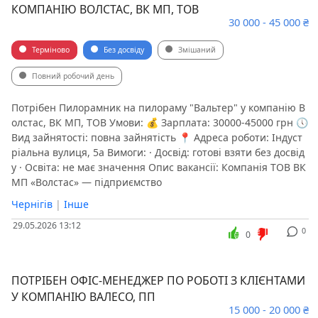
КОМПАНІЮ ВОЛСТАС, ВК МП, ТОВ
30 000 - 45 000 ₴
Терміново
Без досвіду
Змішаний
Повний робочий день
Потрібен Пилорамник на пилораму "Вальтер" у компанію В
олстас, ВК МП, ТОВ Умови: 💰 Зарплата: 30000-45000 грн 🕔
Вид зайнятості: повна зайнятість 📍 Адреса роботи: Індуст
ріальна вулиця, 5а Вимоги: · Досвід: готові взяти без досвід
у · Освіта: не має значення Опис вакансії: Компанія ТОВ ВК
МП «Волстас» — підприємство
Чернігів
|
Інше
29.05.2026 13:12
0
0
ПОТРІБЕН ОФІС-МЕНЕДЖЕР ПО РОБОТІ З КЛІЄНТАМИ
У КОМПАНІЮ ВАЛЕСО, ПП
15 000 - 20 000 ₴