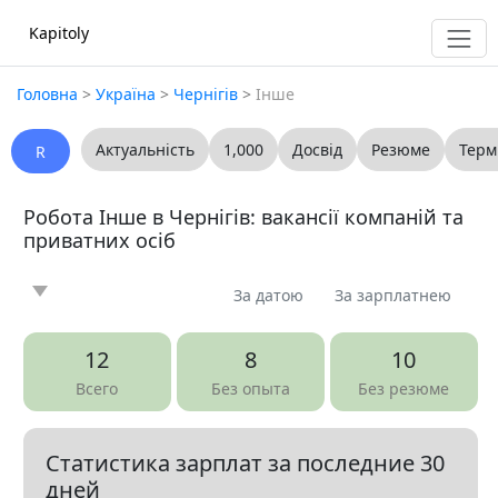
Kapitoly
Головна
>
Україна
>
Чернігів
>
Інше
Актуальність
1,000
Досвід
Резюме
Терм
R
Робота Інше в Чернігів: вакансії компаній та
приватних осіб
За датою
За зарплатнею
Новина
Стаття
Пропоную
Шукаю
0
0
0
0
12
8
10
Запитання
Вакансія
Резюме
0
341
0
Всего
Без опыта
Без резюме
Все
Статистика зарплат за последние 30
Показать все разделы
▼
дней