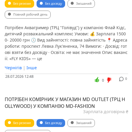
Без резюме
Без досвіду
Змішаний
Повний робочий день
Потрібен Аквагример (ТРЦ "Голівуд") у компанію Флай Кідс,
дитячий розважальний комплекс Умови: 💰 Зарплата 1500
0- 20000 грн 🕔 Вид зайнятості: повна зайнятість 📍 Адреса
роботи: проспект Левка Лук'яненка, 74 Вимоги: · Досвід: гот
ові взяти без досвіду · Освіта: не має значення Опис ваканс
ії: «FLY KIDS» — це
Чернігів
|
Інше
28.07.2026 12:48
0
0
ПОТРІБЕН КОМІРНИК У МАГАЗИН MD OUTLET (ТРЦ H
OLLYWOOD) У КОМПАНІЮ MD-FASHION
Зарплата договірна ₴
Без резюме
Без досвіду
Змішаний