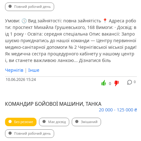
Повний робочий день
Умови: 🕔 Вид зайнятості: повна зайнятість 📍 Адреса робо
ти: проспект Михайла Грушевського, 168 Вимоги: · Досвід: в
ід 1 року · Освіта: середня спеціальна Опис вакансії: Запро
шуємо приєднатись до нашої команди — Центру первинної
медико-санітарної допомоги № 2 Чернігівської міської ради!
Як медична сестра процедурного кабінету у нашому центр
і, ви станете важливою ланкою... Дізнатися біль
Чернігів
|
Інше
10.06.2026 15:24
0
0
КОМАНДИР БОЙОВОЇ МАШИНИ, ТАНКА
20 000 - 125 000 ₴
Без резюме
Має досвід
Змішаний
Повний робочий день