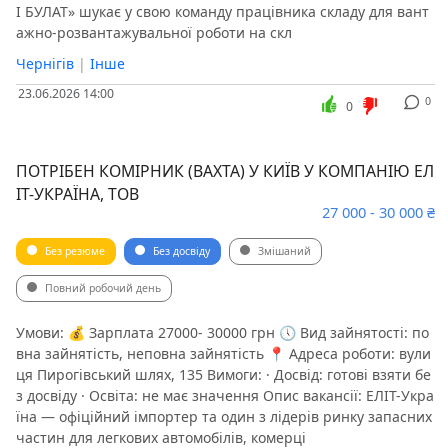
І БУЛАТ» шукає у свою команду працівника складу для вант
ажно-розвантажувальної роботи на скл
Чернігів
|
Інше
23.06.2026 14:00
0
0
ПОТРІБЕН КОМІРНИК (ВАХТА) У КИЇВ У КОМПАНІЮ ЕЛ
ІТ-УКРАЇНА, ТОВ
27 000 - 30 000 ₴
Без резюме
Без досвіду
Змішаний
Повний робочий день
Умови: 💰 Зарплата 27000- 30000 грн 🕔 Вид зайнятості: по
вна зайнятість, неповна зайнятість 📍 Адреса роботи: вули
ця Пирогівський шлях, 135 Вимоги: · Досвід: готові взяти бе
з досвіду · Освіта: не має значення Опис вакансії: ЕЛІТ-Укра
їна — офіційний імпортер та один з лідерів ринку запасних
частин для легкових автомобілів, комерці