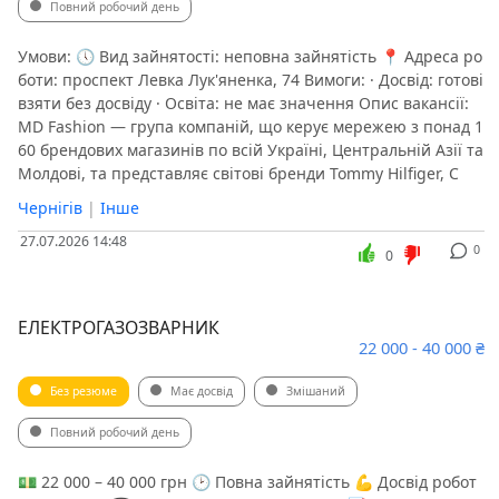
Повний робочий день
Умови: 🕔 Вид зайнятості: неповна зайнятість 📍 Адреса ро
боти: проспект Левка Лук'яненка, 74 Вимоги: · Досвід: готові
взяти без досвіду · Освіта: не має значення Опис вакансії:
MD Fashion — група компаній, що керує мережею з понад 1
60 брендових магазинів по всій Україні, Центральній Азії та
Молдові, та представляє світові бренди Tommy Hilfiger, C
Чернігів
|
Інше
27.07.2026 14:48
0
0
ЕЛЕКТРОГАЗОЗВАРНИК
22 000 - 40 000 ₴
Без резюме
Має досвід
Змішаний
Повний робочий день
💵 22 000 – 40 000 грн 🕑 Повна зайнятість 💪 Досвід робот