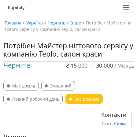
Kapitoly
Головна
>
Україна
>
Чернігів
>
Інше
>
Потрібен Майстер ніг
тового сервісу у компанію Teplo, салон краси
Потрібен Майстер нігтового сервісу у
компанію Teplo, салон краси
Чернігів
₴ 15 000 — 30 000
/ Місяць
Має досвід
Змішаний
Повний робочий день
Без резюме
Контакти
Сайт:
Силка
Умови: