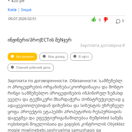
+ $20 pe
Київ
|
Інше
09.07.2026 02:51
0
0
ᲘᲜᲟᲘᲜᲔᲠᲘ/ᲞᲠᲝJECTᲘᲡ ᲛᲔNᲯᲔᲠ
Зарплата договірна ₽
Без резюме
Має досвід
В офісі
Повний робочий день
Зарплата по договоренности. Обязанности: Სამშენებლ
ო პროცედრების ორგანიზება/კოორდინაცია და მონტო
რინგი Სამშენებლო პროცედინების ინჰინირულ ზემახდ
ეველა და ტექნიკური მხარდაჭერა Ქონსტრუქციულად გ
ადაყევითილებიდან დიზენისა და სიზუსტის უზრუნველ
ყოფა პროექტის ეტაპებში Პროპეტირის რესპურსიდის
დაგეგმვა და ეფექტიურიგანაწილებაა Შემpleted სამუშა
ოებისთვის მოცულობათა და ვადების კონტროლის Objektez
moqle miwlinebebi,seshruelma samushaois ga