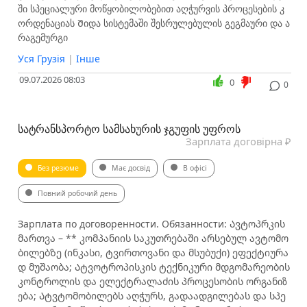
ში სპეციალური მოწყობილობებით აღჭურვის პროცესების კ
ორდენაციას Შიდა სისტემაში შესრულებულის გეგმაური და ა
რაგემურგი
Уся Грузія
|
Інше
09.07.2026 08:03
0
0
ᲡᲐᲢᲠᲐᲜᲡᲞᲝᲠᲢᲝ ᲡᲐᲛᲡᲐᲮᲣᲠᲘᲡ ᲯᲒᲣᲤᲘᲡ ᲣᲤᲠᲝᲡ
Зарплата договірна ₽
Без резюме
Має досвід
В офісі
Повний робочий день
Зарплата по договоренности. Обязанности: Ავტოპრკის
მართვა – ** კომპანიის საკუთრებაში არსებულ ავტომო
ბილებზე (ინკასი, ტვირთოვანი და მსუბუქი) ეფექტიურა
დ მუშაობა; Ატვოტროპისკის ტექნიკური მდგომარეობის
კონტროლის და ელექტრალაძის პროცესობის ორგანიზ
ება; Ატვტომობილებს აღჭურს, გადაადგილებას და სპე