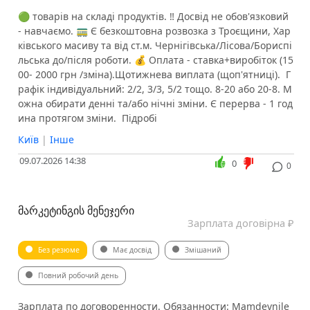
🟢 товарів на складі продуктів. ‼️ Досвід не обов'язковий
- навчаємо. 🚃 Є безкоштовна розвозка з Троєщини, Хар
ківського масиву та від ст.м. Чернігівська/Лісова/Бориспі
льська до/після роботи. 💰 Оплата - ставка+виробіток (15
00- 2000 грн /зміна).Щотижнева виплата (щоп'ятниці). ️ Г
рафік індивідуальний: 2/2, 3/3, 5/2 тощо. 8-20 або 20-8. М
ожна обирати денні та/або нічні зміни. Є перерва - 1 год
ина протягом зміни. ️ Підробі
Київ
|
Інше
09.07.2026 14:38
0
0
ᲛᲐᲠᲙᲔᲢᲘᲜᲒᲘᲡ ᲛᲔᲜᲔᲯᲔᲠᲘ
Зарплата договірна ₽
Без резюме
Має досвід
Змішаний
Повний робочий день
Зарплата по договоренности. Обязанности: Mamdevnile