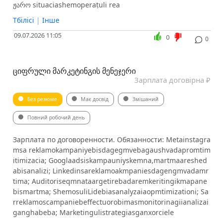
ჟარო situaciashemoperaṭuli rea
Тбілісі
|
Інше
09.07.2026 11:05
0
0
ᲪᲘᲤᲠᲣᲚᲘ ᲛᲐᲠᲙᲔᲢᲘᲜᲒᲘᲡ ᲛᲔᲜᲔᲯᲔᲠᲘ
Зарплата договірна ₽
Без резюме
Має досвід
Змішаний
Повний робочий день
Зарплата по договоренности. Обязанности: Metainstagra
msa reklamokampaniyebisdagegmvebagaushvadapromtim
itimizacia; Googlaadsiskampauniyskemna,martmaareshed
abisanalizi; Linkedinsareklamoakmpaniesdagengmvadamr
tima; Auditoriseqmnataargetirebadaremkeritingikmapane
bismartma; ShemosuliLidebiasanalyzaiaopmtimizationi; Sa
rreklamoscampaniebeffectuorobimasmonitorinagiianalizai
ganghabeba; Marketingulistrategiasganxorciele