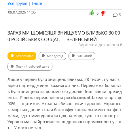
Уся Грузія
|
Інше
09.07.2026 11:05
0
0
️ЗАРАЗ МИ ЩОМІСЯЦЯ ЗНИЩУЄМО БЛИЗЬКО 30 00
0 РОСІЙСЬКИХ СОЛДАТ, — ЗЕЛЕНСЬКИЙ
Зарплата договірна ₴
Без резюме
Має досвід
Змішаний
Повний робочий день
Лише у червні було знищено близько 28 тисяч, і у нас є
відео підтвердження кожного з них. Переважна більшіст
ь була знищена за допомогою дронів. Інші заяви презид
ента: ️ Рівень перехоплення російських «Шахедів» зріс до
90% — щотижня Україна збиває тисячі дронів. ️ Українсь
кі морські дрони стали багатофункціональними платфор
мами, здатними уражати цілі на морі, суші та в повітрі. ️
Україна має найрозвиненіші дронові спроможності у сві
ті. ️ У росії не зал