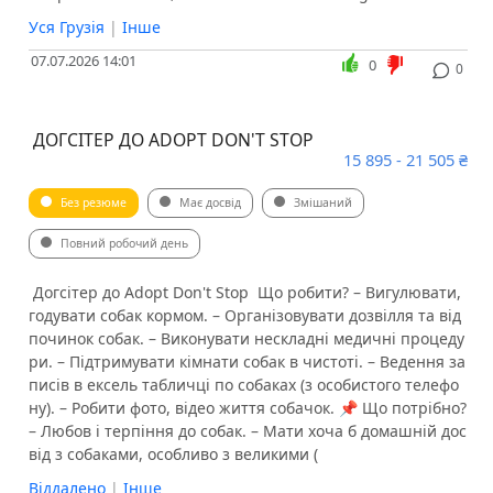
Уся Грузія
|
Інше
07.07.2026 14:01
0
0
️ ДОГСІТЕР ДО ADOPT DON'T STOP
15 895 - 21 505 ₴
Без резюме
Має досвід
Змішаний
Повний робочий день
️ Догсітер до Adopt Don't Stop ️ Що робити? – Вигулювати,
годувати собак кормом. – Організовувати дозвілля та від
починок собак. – Виконувати нескладні медичні процеду
ри. – Підтримувати кімнати собак в чистоті. – Ведення за
писів в ексель табличці по собаках (з особистого телефо
ну). – Робити фото, відео життя собачок. 📌 Що потрібно?
– Любов і терпіння до собак. – Мати хоча б домашній дос
від з собаками, особливо з великими (
Віддалено
|
Інше