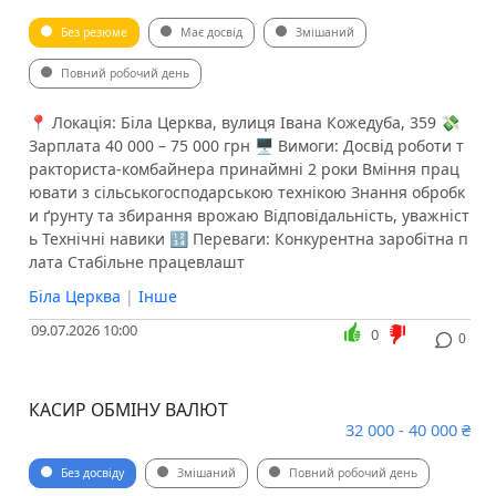
Без резюме
Має досвід
Змішаний
Повний робочий день
📍 Локація: Біла Церква, вулиця Івана Кожедуба, 359 💸
Зарплата 40 000 – 75 000 грн 🖥 Вимоги: Досвід роботи т
ракториста-комбайнера принаймні 2 роки Вміння прац
ювати з сільськогосподарською технікою Знання обробк
и ґрунту та збирання врожаю Відповідальність, уважніст
ь Технічні навики 🔢 Переваги: Конкурентна заробітна п
лата Стабільне працевлашт
Біла Церква
|
Інше
09.07.2026 10:00
0
0
КАСИР ОБМІНУ ВАЛЮТ
32 000 - 40 000 ₴
Без досвіду
Змішаний
Повний робочий день