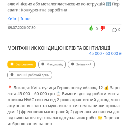
алюмінієвих або металопластикових конструкцій 🔢 Пер
еваги: Конкурентна заробітна
Київ
|
Інше
09.07.2026 07:30
0
0
МОНТАЖНИК КОНДИЦІОНЕРІВ ТА ВЕНТИЛЯЦІЇ
45 000 - 60 000 ₴
Без резюме
Має досвід
Змішаний
Повний робочий день
📍 Локація: Київ, вулиця Героїв полку «Азов», 12 💰 Зарп
лата 45 000 – 60 000 грн 📋 Вимоги: досвід роботи монта
жником HVAC систем від 2 років практичний досвід монт
ажу знання спліт та мультиспліт систем навички прокла
дки: 1) фреонових магістралей; 2) дренажних систем дос
від виконання пусконалагоджувальних робіт 🌟 Переваг
и: бронювання на пер