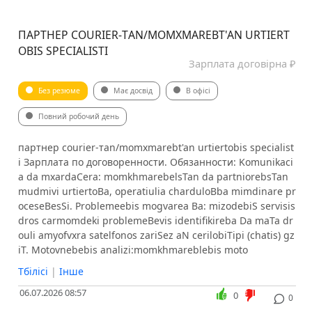
ПАРТНЕР COURIER-ТAN/MOMXMAREBT'AN URTIERT
OBIS SPECIALISTI
Зарплата договірна ₽
Без резюме
Має досвід
В офісі
Повний робочий день
партнер courier-тan/momxmarebt'an urtiertobis specialist
i Зарплата по договоренности. Обязанности: Komunikaci
a da mxardaCera: momkhmarebelsTan da partniorebsTan
mudmivi urtiertoBa, operatiulia charduloBba mimdinare pr
oceseBesSi. Problemeebis mogvarea Ba: mizodebiS servisis
dros carmomdeki problemeBevis identifikireba Da maTa dr
ouli amyofvxra satelfonos zariSez aN cerilobiTipi (chatis) gz
iT. Motovnebebis analizi:momkhmareblebis moto
Тбілісі
|
Інше
06.07.2026 08:57
0
0