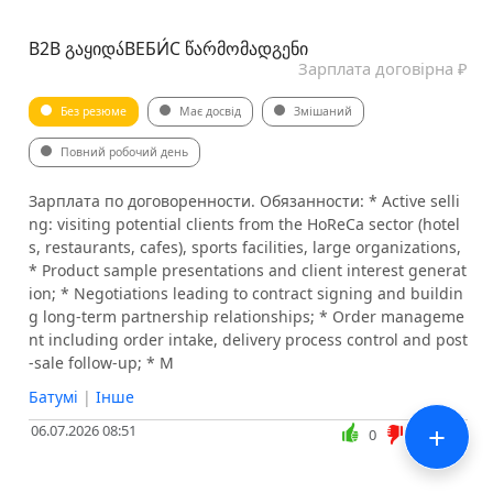
B2B ᲒᲐᲧᲘᲓᲐ́ВЕБИ́С ᲬᲐᲠᲛᲝᲛᲐᲓᲒᲔᲜᲘ
Зарплата договірна ₽
Без резюме
Має досвід
Змішаний
Повний робочий день
Зарплата по договоренности. Обязанности: * Active selli
ng: visiting potential clients from the HoReCa sector (hotel
s, restaurants, cafes), sports facilities, large organizations,
* Product sample presentations and client interest generat
ion; * Negotiations leading to contract signing and buildin
g long-term partnership relationships; * Order manageme
nt including order intake, delivery process control and post
-sale follow-up; * M
Батумі
|
Інше
+
06.07.2026 08:51
0
0