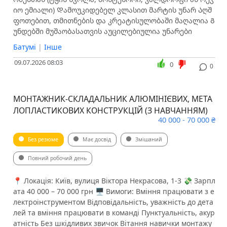
იო ემიალი) Დამოუკიდებელ კლასით მარტის უნარ Აღშ
ფოთებით, თმითნების და კრეატისულობაში მაღალია Გ
უნდებში მუშაობასათვის აუცილებიულია უნარები
Батумі
|
Інше
09.07.2026 08:03
0
0
МОНТАЖНИК-СКЛАДАЛЬНИК АЛЮМІНІЄВИХ, МЕТА
ЛОПЛАСТИКОВИХ КОНСТРУКЦІЙ (З НАВЧАННЯМ)
40 000 - 70 000 ₴
Без резюме
Має досвід
Змішаний
Повний робочий день
📍 Локація: Київ, вулиця Віктора Некрасова, 1-3 💸 Зарпл
ата 40 000 – 70 000 грн 🖥 Вимоги: Вміння працювати з е
лектроінструментом Відповідальність, уважність до дета
лей та вміння працювати в команді Пунктуальність, акур
атність Без шкідливих звичок Вітання навички монтажу