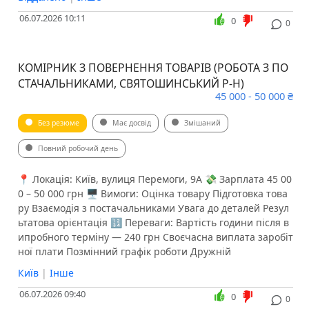
06.07.2026 10:11
0
0
КОМІРНИК З ПОВЕРНЕННЯ ТОВАРІВ (РОБОТА З ПО
СТАЧАЛЬНИКАМИ, СВЯТОШИНСЬКИЙ Р-Н)
45 000 - 50 000 ₴
Без резюме
Має досвід
Змішаний
Повний робочий день
📍 Локація: Київ, вулиця Перемоги, 9А 💸 Зарплата 45 00
0 – 50 000 грн 🖥 Вимоги: Оцінка товару Підготовка това
ру Взаємодія з постачальниками Увага до деталей Резул
ьтатова орієнтація 🔢 Переваги: Вартість години після в
ипробного терміну — 240 грн Своєчасна виплата заробіт
ної плати Позмінний графік роботи Дружній
Київ
|
Інше
06.07.2026 09:40
0
0