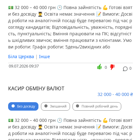
💵 32 000 – 40 000 грн 🕑 Повна зайнятість 💪 Готові взят
и без досвіду 👨‍🎓 Освіта немає значення 📝 Вимоги: Досві
д роботи на аналогічній посаді буде перевагою під час р
озгляду кандидатів; Відповідальність, уважність, порядні
сть, пунктуальність; Вміння працювати на ПК; відсутніст
ь шкідливих звичок; вміння працювати з клієнтами. Умо
ви роботи: Графік роботи: 5день/2вихідних або
Біла Церква
|
Інше
09.07.2026 09:37
0
0
КАСИР ОБМІНУ ВАЛЮТ
32 000 - 40 000 ₴
Без досвіду
Змішаний
Повний робочий день
💵 32 000 – 40 000 грн 🕑 Повна зайнятість 💪 Готові взят
и без досвіду 👨‍🎓 Освіта немає значення 📝 Вимоги: Досві
д роботи на аналогічній посаді буде перевагою під час р
озгляду кандидатів; Відповідальність, уважність, порядні