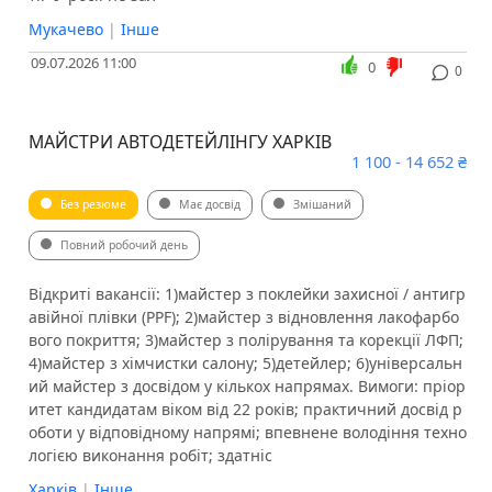
Мукачево
|
Інше
09.07.2026 11:00
0
0
МАЙСТРИ АВТОДЕТЕЙЛІНГУ ХАРКІВ
1 100 - 14 652 ₴
Без резюме
Має досвід
Змішаний
Повний робочий день
Відкриті вакансії: 1)майстер з поклейки захисної / антигр
авійної плівки (PPF); 2)майстер з відновлення лакофарбо
вого покриття; 3)майстер з полірування та корекції ЛФП;
4)майстер з хімчистки салону; 5)детейлер; 6)універсальн
ий майстер з досвідом у кількох напрямах. Вимоги: пріор
итет кандидатам віком від 22 років; практичний досвід р
оботи у відповідному напрямі; впевнене володіння техно
логією виконання робіт; здатніс
Харків
|
Інше