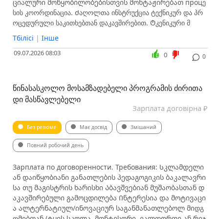
ციალური მოწყობილობებისთვის მონტაჟირებათ процე
სის კოორდინაცია. Ძაღოლთა ინსტრუქცია ტექნიკურ და პრ
ოცედურული საკითხებთან დაკავშირებით. Ტკენიკური მ
Тбілісі
|
Інше
09.07.2026 08:03
0
0
ᲬᲘᲜᲐᲡᲐᲡᲙᲝᲚᲝ ᲛᲝᲡᲐᲛᲖᲐᲓᲔᲑᲔᲚᲘ ᲞᲠᲝᲒᲠᲐᲛᲘᲡ ᲫᲘᲠᲘᲗᲐ
ᲓᲘ ᲛᲐᲡᲬᲐᲕᲚᲔᲑᲔᲚᲘ
Зарплата договірна ₽
Без резюме
Має досвід
Змішаний
Повний робочий день
Зарплата по договоренности. Требования: Სკლამდელი
ან დაიწყობიანი განათლების პედაგოგიკის ბაკალავრი
სა თუ მაგისტრის ხარისხი Აბავშვებიან მუშაობასთან დ
აკავშირებული გამოცდილება Ინტერესია და მოტივაცი
ა ალტერნატიულ/ინოვაციურ საგანმანათლებოლ მიდგ
ომებთან (ტყის სკოლა, მონტესორი, ვალდორფი ან რეჯ