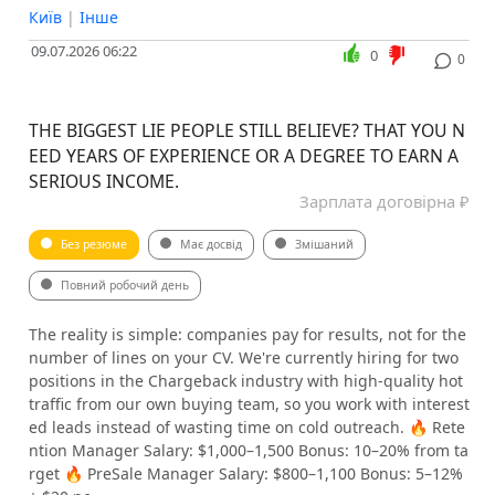
Київ
|
Інше
09.07.2026 06:22
0
0
THE BIGGEST LIE PEOPLE STILL BELIEVE? THAT YOU N
EED YEARS OF EXPERIENCE OR A DEGREE TO EARN A
SERIOUS INCOME.
Зарплата договірна ₽
Без резюме
Має досвід
Змішаний
Повний робочий день
The reality is simple: companies pay for results, not for the
number of lines on your CV. We're currently hiring for two
positions in the Chargeback industry with high-quality hot
traffic from our own buying team, so you work with interest
ed leads instead of wasting time on cold outreach. 🔥 Rete
ntion Manager Salary: $1,000–1,500 Bonus: 10–20% from ta
rget 🔥 PreSale Manager Salary: $800–1,100 Bonus: 5–12%