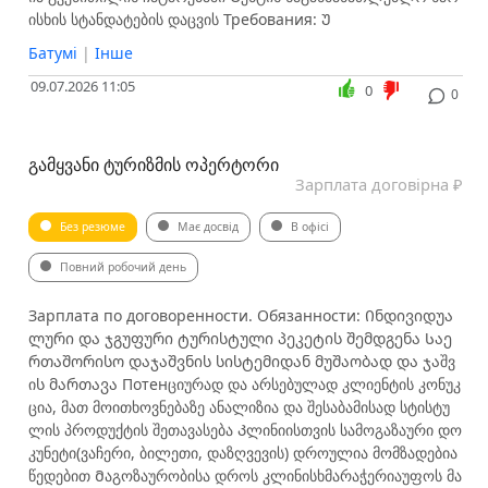
ისხის სტანდატების დაცვის Требования: Უ
Батумі
|
Інше
09.07.2026 11:05
0
0
ᲒᲐᲛᲧᲕᲐᲜᲘ ᲢᲣᲠᲘᲖᲛᲘᲡ ᲝᲞᲔᲠᲢᲝᲠᲘ
Зарплата договірна ₽
Без резюме
Має досвід
В офісі
Повний робочий день
Зарплата по договоренности. Обязанности: Ინდივიდუა
ლური და ჯგუფური ტურისტული პეკეტის შემდგენა Საე
რთაშორისო დაჯაშვნის სისტემიდან მუშაობად და ჯაშვ
ის მართავა Потенციურად და არსებულად კლიენტის კონუკ
ცია, მათ მოითხოვნებაზე ანალიზია და შესაბამისად სტისტუ
ლის პროდუქტის შეთავასება Კლინიისთვის სამოგაზაური დო
კუნეტი(ვაჩერი, ბილეთი, დაზღვევის) დროულია მომზადებია
წედებით Მაგოზაურობისა დროს კლინისხმარაჭერიაუფოს მა