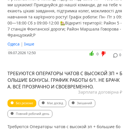
ми шукаємо! Приєднуйся до нашої команди, де на тебе ч
екають цікаві завдання, підтримка колег, можливості для
навчання та кар’єрного росту! Графік роботи: Пн- Пт з 09:
00—18:00 Сб з 09:00-12:00 🏡Відкриті території: Район 5 -
7 станція Фонтанскої дороги; Район Маршала Говорова -
Французкий;Р
Одеса
|
Інше
09.07.2026 12:50
0
0
ТРЕБУЮТСЯ ОПЕРАТОРЫ ЧАТОВ С ВЫСОКОЙ ЗП + Б
ОЛЬШИЕ БОНУСЫ. ГРАФИК РАБОТЫ 6/1. НЕ БРАЧК
А. ВСЁ ПРОЗРАЧНО И СВОЕВРЕМЕННО.
Зарплата договірна ₽
Без резюме
Має досвід
Змішаний
Повний робочий день
Требуются Операторы чатов с высокой зп + большие бо