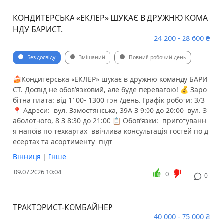
КОНДИТЕРСЬКА «ЕКЛЕР» ШУКАЄ В ДРУЖНЮ КОМА
НДУ БАРИСТ.
24 200 - 28 600 ₴
Без досвіду
Змішаний
Повний робочий день
🍰Кондитерська «ЕКЛЕР» шукає в дружню команду БАРИ
СТ. Досвід не обовʼязковий, але буде перевагою! 💰 Заро
бітна плата: від 1100- 1300 грн /день. Графік роботи: 3/3
📍 Адреси: ️ вул. Замостянська, 39А З 9:00 до 20:00 ️ вул. З
аболотного, 8 З 8:30 до 21:00 📋 Обов’язки: ️ приготуванн
я напоїв по техкартах ️ ввічлива консультація гостей по д
есертах та асортименту ️ підт
Вінниця
|
Інше
09.07.2026 10:04
0
0
ТРАКТОРИСТ-КОМБАЙНЕР
40 000 - 75 000 ₴