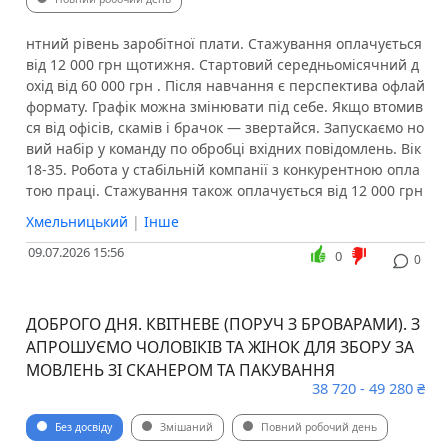
нтний рівень заробітної плати. Стажування оплачується
від 12 000 грн щотижня. Стартовий середньомісячний д
охід від 60 000 грн . Після навчання є перспектива офлай
формату. Графік можна змінювати під себе. Якщо втомив
ся від офісів, скамів і брачок — звертайся. Запускаємо но
вий набір у команду по обробці вхідних повідомлень. Вік
18-35. Робота у стабільній компанії з конкурентною опла
тою праці. Стажування також оплачується від 12 000 грн
Хмельницький
|
Інше
09.07.2026 15:56
0
0
ДОБРОГО ДНЯ. КВІТНЕВЕ (ПОРУЧ З БРОВАРАМИ). З
АПРОШУЄМО ЧОЛОВІКІВ ТА ЖІНОК ДЛЯ ЗБОРУ ЗА
МОВЛЕНЬ ЗІ СКАНЕРОМ ТА ПАКУВАННЯ
38 720 - 49 280 ₴
Без досвіду
Змішаний
Повний робочий день