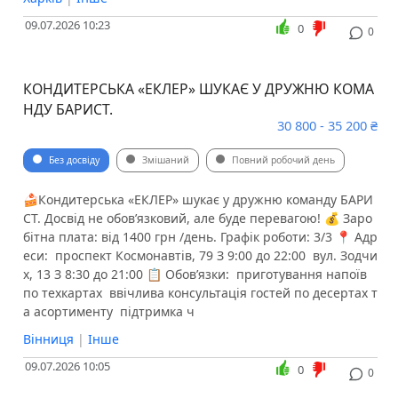
09.07.2026 10:23
0
0
КОНДИТЕРСЬКА «ЕКЛЕР» ШУКАЄ У ДРУЖНЮ КОМА
НДУ БАРИСТ.
30 800 - 35 200 ₴
Без досвіду
Змішаний
Повний робочий день
🍰Кондитерська «ЕКЛЕР» шукає у дружню команду БАРИ
СТ. Досвід не обовʼязковий, але буде перевагою! 💰 Заро
бітна плата: від 1400 грн /день. Графік роботи: 3/3 📍 Адр
еси: ️ проспект Космонавтів, 79 З 9:00 до 22:00 ️ вул. Зодчи
х, 13 З 8:30 до 21:00 📋 Обов’язки: ️ приготування напоїв
по техкартах ️ ввічлива консультація гостей по десертах т
а асортименту ️ підтримка ч
Вінниця
|
Інше
09.07.2026 10:05
0
0