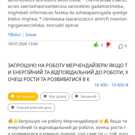
aciies saertashaorisankecisia sanxcebies gadamoctmeba,
mighebeli informacias faseba da ashatapavisigada qvedge
blebis mighea; * clenteeasa taaranzzacicii aml/cft monitori
ngsganxorcieloba, sesruebl operac
Тбілісі
|
Інше
09.07.2026 13:06
0
0
ЗАПРОШУЮ НА РОБОТУ МЕРЧЕНДАЙЗЕРА! ЯКЩО Т
И ЕНЕРГІЙНИЙ ТА ВІДПОВІДАЛЬНИЙ ДО РОБОТИ, Х
ОЧЕШ РОСТИ ТА РОЗВИВАТИСЯ В К
18 400 - 19 600 ₴
Без резюме
Має досвід
Змішаний
Повний робочий день
🔥🌟Запрошую на роботу Мерчендайзера!🌟🔥 Якщо ти
енергійний та відповідальний до роботи, хочеш рости т
а розвиватися в команді лідерів, тоді саме ти — той, кого