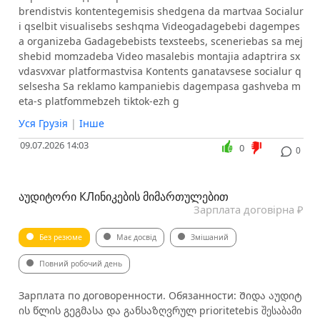
brendistvis kontentegemisis shedgena da martvaa Socialur
i qselbit visualisebs seshqma Videogadagebebi dagempes
a organizeba Gadagebebists texsteebs, sceneriebas sa mej
shebid momzadeba Video masalebis montajia adaptrira sx
vdasvxvar platformastvisa Kontents ganatavsese socialur q
selsesha Sa reklamo kampaniebis dagempasa gashveba m
eta-s platfommebzeh tiktok-ezh g
Уся Грузія
|
Інше
09.07.2026 14:03
0
0
ᲐᲣᲓᲘᲢᲝᲠᲘ КЛᲘᲜᲘᲙᲔᲑᲘᲡ ᲛᲘᲛᲐᲠᲗᲣᲚᲔᲑᲘᲗ
Зарплата договірна ₽
Без резюме
Має досвід
Змішаний
Повний робочий день
Зарплата по договоренности. Обязанности: Შიდა აუდიტ
ის წლის გეგმასა და განსაზღვრულ prioritetebis შესაბამი