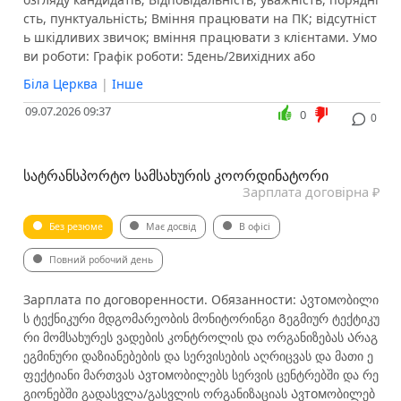
сть, пунктуальність; Вміння працювати на ПК; відсутніст
ь шкідливих звичок; вміння працювати з клієнтами. Умо
ви роботи: Графік роботи: 5день/2вихідних або
Біла Церква
|
Інше
09.07.2026 09:37
0
0
ᲡᲐᲢᲠᲐᲜᲡᲞᲝᲠᲢᲝ ᲡᲐᲛᲡᲐᲮᲣᲠᲘᲡ ᲙᲝᲝᲠᲓᲘᲜᲐᲢᲝᲠᲘ
Зарплата договірна ₽
Без резюме
Має досвід
В офісі
Повний робочий день
Зарплата по договоренности. Обязанности: Ავтомობილი
ს ტექნიკური მდგომარეობის მონიტორინგი Გეგმიურ ტექტიკუ
რი მომსახურეს ვადების კონტროლის და ორგანიზებას Არაგ
ეგმინური დაზიანებების და სერვისების აღრიცვას და მათი ე
ფექტიანი მართვას Ავтомობილებს სერვის ცენტრებში და რე
გიონებში გადასვლა/გასვლის ორგანიზაციას Ავтомობილებ