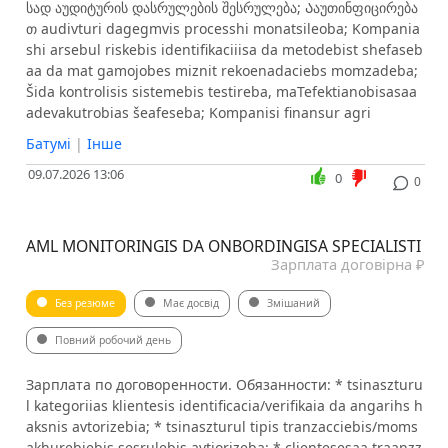
სად აუდიტურის დასრულების შესრულება; Ააუთინფიცირება
თ audivturi dagegmvis processhi monatsileoba; Kompania
shi arsebul riskebis identifikaciiisa da metodebist shefaseb
aa da mat gamojobes miznit rekoenadaciebs momzadeba;
Šida kontrolisis sistemebis testireba, maTefektianobisasaa
adevakutrobias šeafeseba; Kompanisi finansur agri
Батумі
|
Інше
09.07.2026 13:06
0
0
AML MONITORINGIS DA ONBORDINGISA SPECIALISTI
Зарплата договірна ₽
Без резюме
Має досвід
Змішаний
Повний робочий день
Зарплата по договоренности. Обязанности: * tsinaszturu
l kategoriias klientesis identificacia/verifikaia da angarihs h
aksnis avtorizebia; * tsinaszturul tipis tranzacciebis/moms
akhurebiebis sesrulebis avtiorizeba; * clientesesaa traanzz