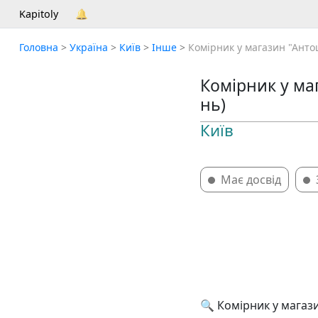
Kapitoly
🔔
Головна
>
Україна
>
Київ
>
Інше
>
Комірник у магазин "Антош
Комірник у маг
нь)
Київ
Має досвід
🔍 Комірник у магази