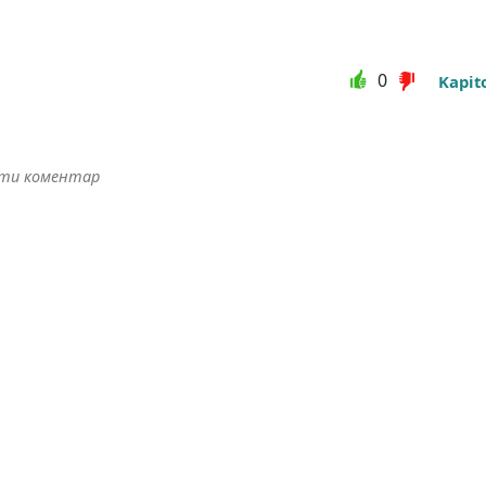
0
Kapit
ити коментар