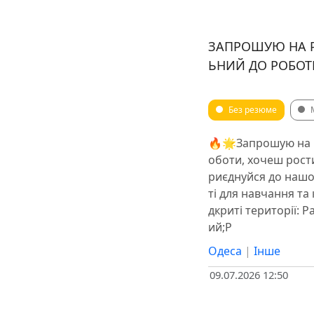
ЗАПРОШУЮ НА Р
ЬНИЙ ДО РОБОТ
Без резюме
🔥🌟Запрошую на р
оботи, хочеш рости
риєднуйся до нашої
ті для навчання та 
дкриті території: 
ий;Р
Одеса
|
Інше
09.07.2026 12:50