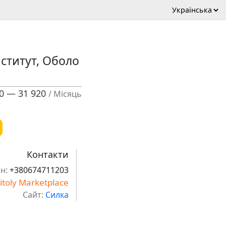
нститут, Оболо
80 — 31 920
/ Місяць
Контакти
н:
+380674711203
itoly Marketplace
Сайт:
Силка