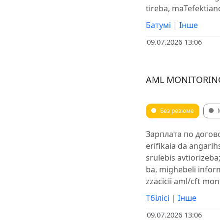
tireba, maTefektian
Батумі
|
Інше
09.07.2026 13:06
AML MONITORING
Без резюме
Зарплата по договор
erifikaia da angarih
srulebis avtiorizeb
ba, mighebeli infor
zzacicii aml/cft mo
Тбілісі
|
Інше
09.07.2026 13:06