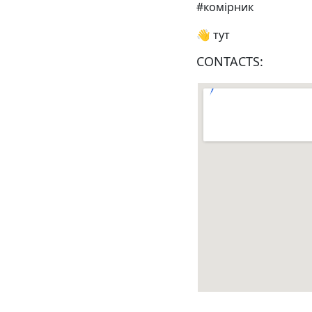
#комірник
👋 тут
CONTACTS: