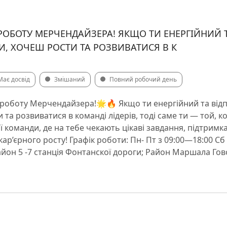
ОБОТУ МЕРЧЕНДАЙЗЕРА! ЯКЩО ТИ ЕНЕРГІЙНИЙ Т
И, ХОЧЕШ РОСТИ ТА РОЗВИВАТИСЯ В К
Має досвід
Змішаний
Повний робочий день
оботу Мерчендайзера!🌟🔥 Якщо ти енергійний та відп
 та розвиватися в команді лідерів, тоді саме ти — той, к
 команди, де на тебе чекають цікаві завдання, підтримк
кар’єрного росту! Графік роботи: Пн- Пт з 09:00—18:00 Сб 
Район 5 -7 станція Фонтанскої дороги; Район Маршала Го