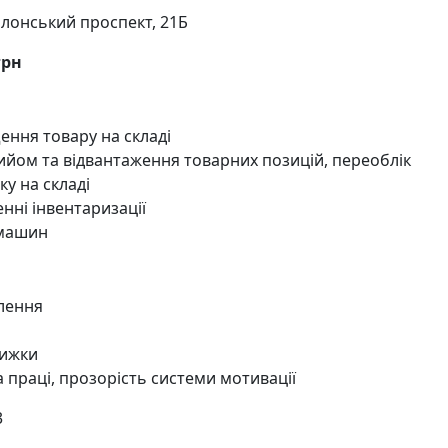
олонський проспект, 21Б
грн
ення товару на складі
рийом та відвантаження товарних позицій, переоблік
у на складі
нні інвентаризації
 машин
лення
нижки
 праці, прозорість системи мотивації
3