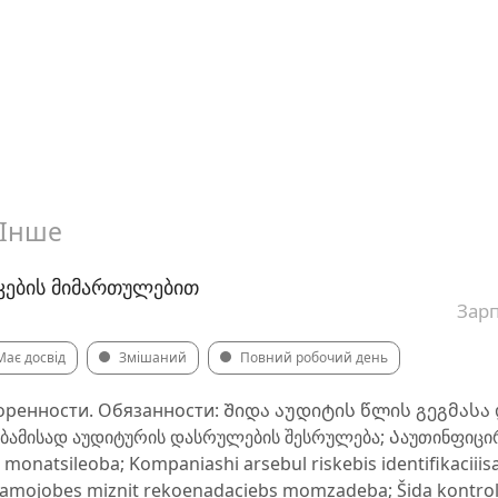
Інше
ᲙᲔᲑᲘᲡ ᲛᲘᲛᲐᲠᲗᲣᲚᲔᲑᲘᲗ
Зарп
Має досвід
Змішаний
Повний робочий день
воренности. Обязанности: Შიდა აუდიტის წლის გეგმასა
ესაბამისად აუდიტურის დასრულების შესრულება; Ააუთინფიცირ
monatsileoba; Kompaniashi arsebul riskebis identifikaciiis
amojobes miznit rekoenadaciebs momzadeba; Šida kontrolis