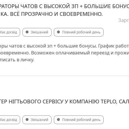
РАТОРЫ ЧАТОВ С ВЫСОКОЙ ЗП + БОЛЬШИЕ БОНУС
АЧКА. ВСЁ ПРОЗРАЧНО И СВОЕВРЕМЕННО.
Зарп
Має досвід
Змішаний
Повний робочий день
ры чатов с высокой зп + большие бонусы. График работы
воевременно. Возможен оплачиваемый переезд и прожи
исать в личку.
ЕР НІГТЬОВОГО СЕРВІСУ У КОМПАНІЮ TEPLO, СА
Має досвід
Змішаний
Повний робочий день