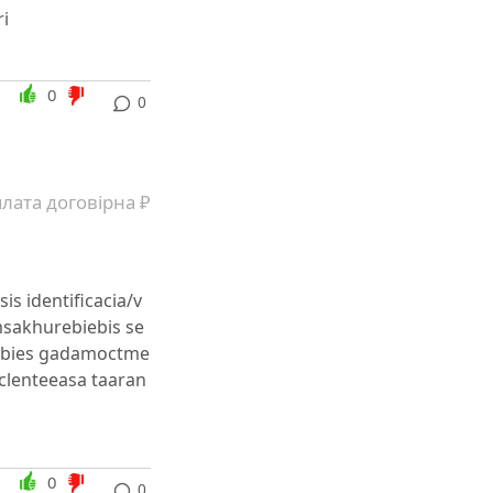
ri
0
0
лата договірна ₽
s identificacia/v
omsakhurebiebis se
xcebies gadamoctme
clenteeasa taaran
0
0