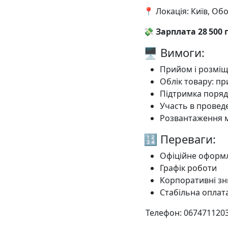
📍 Локація: Київ, Об
💸
Зарплата
28 500 
🖥 Вимоги:
Прийом і розміщ
Облік товару: п
Підтримка порядк
Участь в проведе
Розвантаження
🔢 Переваги:
Офіційне оформ
Графік роботи
Корпоративні з
Стабільна оплата
️ Телефон: 067471120