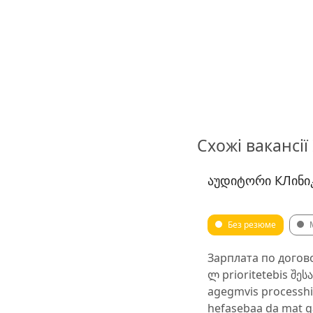
Схожі вакансії
ᲐᲣᲓᲘᲢᲝᲠᲘ КЛᲘᲜᲘ
Без резюме
Зарплата по дого
ლ prioritetebis შ
agegmvis processhi 
hefasebaa da mat g