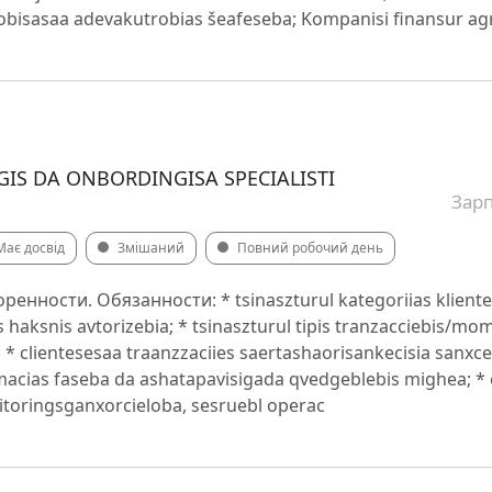
obisasaa adevakutrobias šeafeseba; Kompanisi finansur ag
IS DA ONBORDINGISA SPECIALISTI
Зарп
Має досвід
Змішаний
Повний робочий день
енности. Обязанности: * tsinaszturul kategoriias klientesi
s haksnis avtorizebia; * tsinaszturul tipis tranzacciebis/m
a; * clientesesaa traanzzaciies saertashaorisankecisia san
macias faseba da ashatapavisigada qvedgeblebis mighea; * 
nitoringsganxorcieloba, sesruebl operac