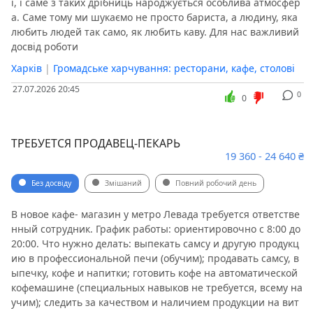
ї, і саме з таких дрібниць народжується особлива атмосфер
а. Саме тому ми шукаємо не просто бариста, а людину, яка
любить людей так само, як любить каву. Для нас важливий
досвід роботи
Харків
|
Громадське харчування: ресторани, кафе, столові
27.07.2026 20:45
0
0
ТРЕБУЕТСЯ ПРОДАВЕЦ-ПЕКАРЬ
19 360 - 24 640 ₴
Без досвіду
Змішаний
Повний робочий день
В новое кафе- магазин у метро Левада требуется ответстве
нный сотрудник. График работы: ориентировочно с 8:00 до
20:00. Что нужно делать: выпекать самсу и другую продукц
ию в профессиональной печи (обучим); продавать самсу, в
ыпечку, кофе и напитки; готовить кофе на автоматической
кофемашине (специальных навыков не требуется, всему на
учим); следить за качеством и наличием продукции на вит