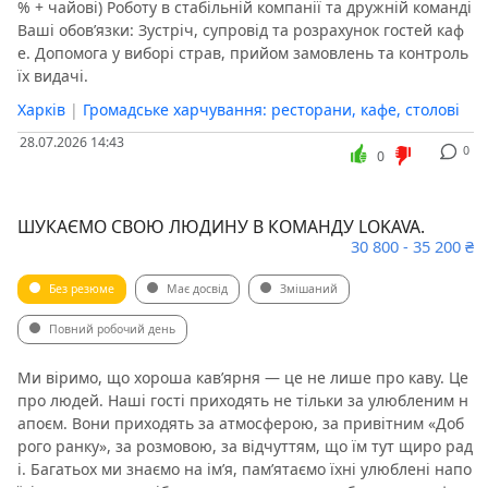
% + чайові) Роботу в стабільній компанії та дружній команді
Ваші обов’язки: Зустріч, супровід та розрахунок гостей каф
е. Допомога у виборі страв, прийом замовлень та контроль
їх видачі.
Харків
|
Громадське харчування: ресторани, кафе, столові
28.07.2026 14:43
0
0
ШУКАЄМО СВОЮ ЛЮДИНУ В КОМАНДУ LOKAVA.
30 800 - 35 200 ₴
Без резюме
Має досвід
Змішаний
Повний робочий день
Ми віримо, що хороша кав’ярня — це не лише про каву. Це
про людей. Наші гості приходять не тільки за улюбленим н
апоєм. Вони приходять за атмосферою, за привітним «Доб
рого ранку», за розмовою, за відчуттям, що їм тут щиро рад
і. Багатьох ми знаємо на ім’я, пам’ятаємо їхні улюблені напо