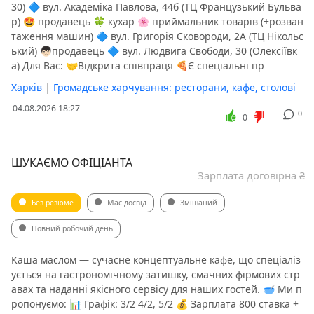
30) 🔷 вул. Академіка Павлова, 44б (ТЦ Французький Бульва
р) 🤩 продавець 🍀 кухар 🌸 приймальник товарів (+розван
таження машин) 🔷 вул. Григорія Сковороди, 2А (ТЦ Нікольс
ький) 👦🏻продавець 🔷 вул. Людвига Свободи, 30 (Олексіївк
а) Для Вас: 🤝Відкрита співпраця 🍕Є спеціальні пр
Харків
|
Громадське харчування: ресторани, кафе, столові
04.08.2026 18:27
0
0
️ШУКАЄМО ОФІЦІАНТА️
Зарплата договірна ₴
Без резюме
Має досвід
Змішаний
Повний робочий день
️Каша маслом — сучасне концептуальне кафе, що спеціаліз
ується на гастрономічному затишку, смачних фірмових стр
авах та наданні якісного сервісу для наших гостей. 🥣 Ми п
ропонуємо: 📊 Графік: 3/2 4/2, 5/2 💰 Зарплата 800 ставка +