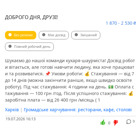
ДОБРОГО ДНЯ, ДРУЗІ!
1 870 - 2 530 ₴
Без резюме
Має досвід
Змішаний
Повний робочий день
Шукаємо до нашої команди кухаря-шаурміста! Досвід робот
и вітається, але готові навчити людину, яка хоче працюват
и та розвиватися. 📌 Умови роботи: 💰 Стажування — від 7
до 14 днів (можна закінчити раніше, якщо швидко освоїте
роботу). Під час стажування: 4 години на день. 💵 Оплата с
тажування — 100 грн /год. Після успішного стажування: 💰
заробітна плата — від 26 400 грн /місяць ( 1
Харків
|
Громадське харчування: ресторани, кафе, столові
19.07.2026 16:13
0
0