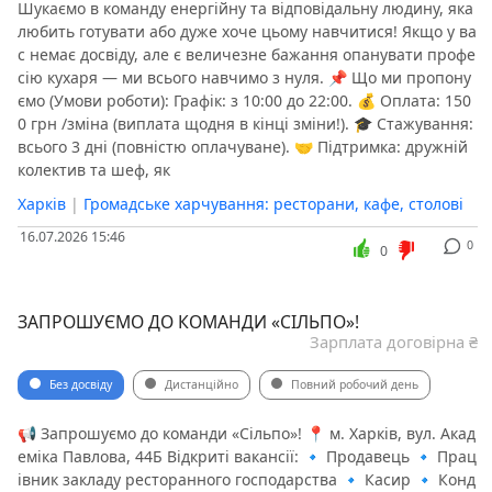
Шукаємо в команду енергійну та відповідальну людину, яка
любить готувати або дуже хоче цьому навчитися! Якщо у ва
с немає досвіду, але є величезне бажання опанувати профе
сію кухаря — ми всього навчимо з нуля. 📌 Що ми пропону
ємо (Умови роботи): Графік: з 10:00 до 22:00. 💰 Оплата: 150
0 грн /зміна (виплата щодня в кінці зміни!). 🎓 Стажування:
всього 3 дні (повністю оплачуване). 🤝 Підтримка: дружній
колектив та шеф, як
Харків
|
Громадське харчування: ресторани, кафе, столові
16.07.2026 15:46
0
0
ЗАПРОШУЄМО ДО КОМАНДИ «СІЛЬПО»!
Зарплата договірна ₴
Без досвіду
Дистанційно
Повний робочий день
📢 Запрошуємо до команди «Сільпо»! 📍 м. Харків, вул. Акад
еміка Павлова, 44Б Відкриті вакансії: 🔹 Продавець 🔹 Прац
івник закладу ресторанного господарства 🔹 Касир 🔹 Конд