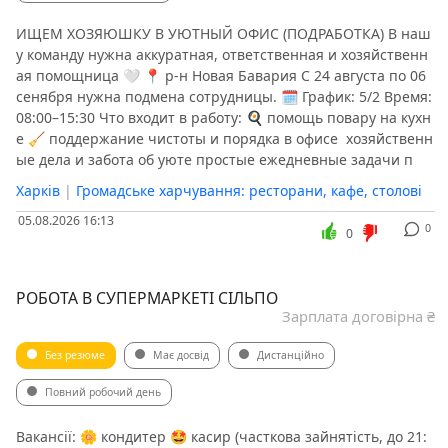
ИЩЕМ ХОЗЯЮШКУ В УЮТНЫЙ ОФИС (ПОДРАБОТКА) В наш
у команду нужна аккуратная, ответственная и хозяйственн
ая помощница 🤍 📍 р-н Новая Бавария С 24 августа по 06
сенября нужна подмена сотрудницы. 🗓 График: 5/2 Время:
08:00–15:30 Что входит в работу: 🍳 помощь повару на кухн
е 🧹 поддержание чистоты и порядка в офисе ️ хозяйственн
ые дела и забота об уюте простые ежедневные задачи п
Харків
|
Громадське харчування: ресторани, кафе, столові
05.08.2026 16:13
0
0
РОБОТА В СУПЕРМАРКЕТІ СІЛЬПО
Зарплата договірна ₴
Без резюме
Має досвід
Дистанційно
Повний робочий день
Вакансії: 🌼 кондитер 🤩 касир (часткова зайнятість, до 21: