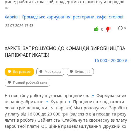
рине; работать с кассой; поддерживать чистоту и порядок
на
Харків
|
Громадське харчування: ресторани, кафе, столові
25.07.2026 17:43
0
0
ХАРКІВ! ЗАПРОШУЄМО ДО КОМАНДИ ВИРОБНИЦТВА
НАПІВФАБРИКАТІВ!
16 000 - 20 000 ₴
Без резюме
Має досвід
Змішаний
Повний робочий день
На постійну роботу шукаємо працівників: 🔹 Формувальник
ів напівфабрикатів 🔹 Кухарів 🔹 Працівників з підготовки
овочів (чищення, миття, нарізка) Ми пропонуємо: ️ Заробітн
у плату від 16 000 до 20 000 грн (залежно від посади та резу
льтатів роботи) ️ Зайнятість ️ Стабільну та своєчасну виплату
заробітної плати ️ Офіційне працевлаштування ️ Дружній ко