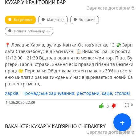
КУХАР У КРАФТОВИЙ БАР
Зарплата договірна ₴
Без резюме
Має досвід
Змішаний
Повний робочий день
📍 Локація: Харків, вулиця Квітки-Основ'яненка, 13 💸 Зарп
лата Ставка+бонус від каси кухні 📋 Вимоги: Графік роботи
11/12:00—21:30 Відпрацювання по меню: Фритюр, Піца, Бу
ргери, Гарячі страви. Знання всіх правил гігієни та безпеки
праці 🌟 Переваги: Обід + кава кожен на день 30%на все м
еню Виплати раз на тиждень У нас відкривається новий ба
р в центрі міста,
Харків
|
Громадське харчування: ресторани, кафе, столові
14.06.2026 22:39
0
0
+
ВАКАНСІЯ: КУХАР У КАВ’ЯРНЮ CHEBAKERY
Зарплата договірна ₴