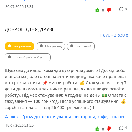
20.07.2026 18:31
0
0
ДОБРОГО ДНЯ, ДРУЗІ!
1 870 - 2 530 ₴
Без резюме
Має досвід
Змішаний
Повний робочий день
Шукаємо до нашої команди кухаря-шаурміста! Досвід робот
и вітається, але готові навчити людину, яка хоче працюват
и та розвиватися. 📌 Умови роботи: 💰 Стажування — від 7
до 14 днів (можна закінчити раніше, якщо швидко освоїте
роботу). Під час стажування: 4 години на день. 💵 Оплата с
тажування — 100 грн /год. Після успішного стажування: 💰
заробітна плата — від 26 400 грн /місяць ( 1
Харків
|
Громадське харчування: ресторани, кафе, столові
19.07.2026 21:20
0
0