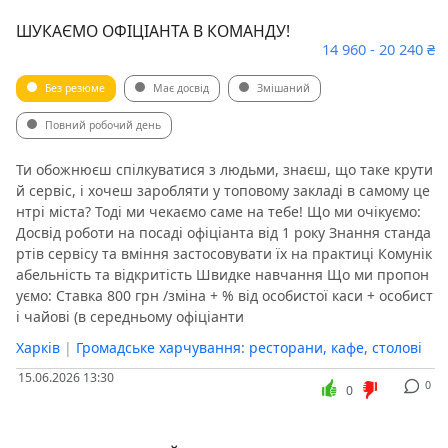
ШУКАЄМО ОФІЦІАНТА В КОМАНДУ!
14 960 - 20 240 ₴
Без резюме
Має досвід
Змішаний
Повний робочий день
Ти обожнюєш спілкуватися з людьми, знаєш, що таке крути
й сервіс, і хочеш заробляти у топовому закладі в самому це
нтрі міста? Тоді ми чекаємо саме на тебе! Що ми очікуємо:
Досвід роботи на посаді офіціанта від 1 року Знання станда
ртів сервісу та вміння застосовувати їх на практиці Комунік
абельність та відкритість Швидке навчання Що ми пропон
уємо: Ставка 800 грн /зміна + % від особистої каси + особист
і чайові (в середньому офіціанти
Харків
|
Громадське харчування: ресторани, кафе, столові
15.06.2026 13:30
0
0