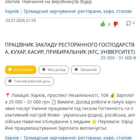
лектив ️ Навчання на виробництві Відкр
Харків
|
Громадське харчування: ресторани, кафе, столові
20.07.2026 21:18
0
0
ПРАЦІВНИК ЗАКЛАДУ РЕСТОРАННОГО ГОСПОДАРСТВ
А, КУХАР, КАСИР, ПРИБИРАЛЬНИК (KFC, УНІВЕРСИТЕТ)
25 000 - 31 000 ₴
Без резюме
Має досвід
Змішаний
Повний робочий день
📍 Локація: Харків, проспект Незалежності, 10А 💰 Зарплат
а 25 000 – 31 000 грн 📋 Вимоги: Досвід роботи в галузі харч
ових послуг Уміння працювати під тиском Гостинність та п
озитивний настрій Мови - українська (рідна), російська, анг
лійська Навички спілкування з людьми 🌟 Переваги: Офіці
йне працевлаштування Зарплата виплачуєтьс
Харків
|
Громадське харчування: ресторани, кафе, столові