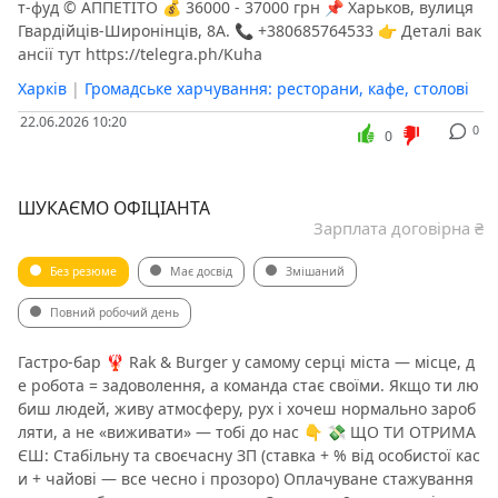
т-фуд ©️ АППЕТІТО 💰 36000 - 37000 грн 📌 Харьков, вулиця
Гвардійців-Широнінців, 8А. 📞 +380685764533 👉 Деталі вак
ансії тут https://telegra.ph/Kuha
Харків
|
Громадське харчування: ресторани, кафе, столові
22.06.2026 10:20
0
0
ШУКАЄМО ОФІЦІАНТА
Зарплата договірна ₴
Без резюме
Має досвід
Змішаний
Повний робочий день
Гастро-бар 🦞 Rak & Burger у самому серці міста — місце, д
е робота = задоволення, а команда стає своїми. Якщо ти лю
биш людей, живу атмосферу, рух і хочеш нормально зароб
ляти, а не «виживати» — тобі до нас 👇 💸 ЩО ТИ ОТРИМА
ЄШ: Стабільну та своєчасну ЗП (ставка + % від особистої кас
и + чайові — все чесно і прозоро) Оплачуване стажування