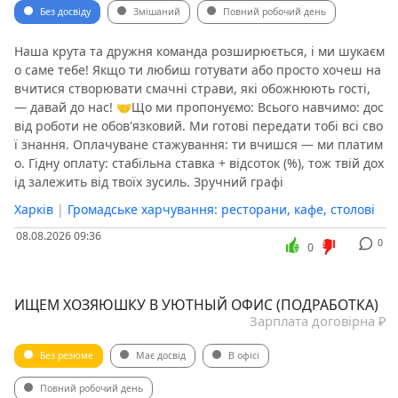
Без досвіду
Змішаний
Повний робочий день
Наша крута та дружня команда розширюється, і ми шукаєм
о саме тебе! Якщо ти любиш готувати або просто хочеш на
вчитися створювати смачні страви, які обожнюють гості,
— давай до нас! 🤝Що ми пропонуємо: Всього навчимо: дос
від роботи не обов'язковий. Ми готові передати тобі всі сво
ї знання. Оплачуване стажування: ти вчишся — ми платим
о. Гідну оплату: стабільна ставка + відсоток (%), тож твій дох
ід залежить від твоїх зусиль. Зручний графі
Харків
|
Громадське харчування: ресторани, кафе, столові
08.08.2026 09:36
0
0
ИЩЕМ ХОЗЯЮШКУ В УЮТНЫЙ ОФИС (ПОДРАБОТКА)
Зарплата договірна ₽
Без резюме
Має досвід
В офісі
Повний робочий день