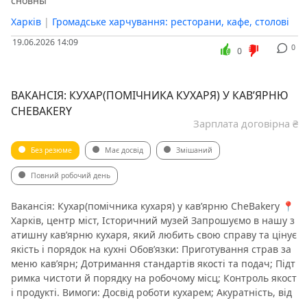
сновны
Харків
|
Громадське харчування: ресторани, кафе, столові
19.06.2026 14:09
0
0
ВАКАНСІЯ: КУХАР(ПОМІЧНИКА КУХАРЯ) У КАВ’ЯРНЮ
CHEBAKERY
Зарплата договірна ₴
Без резюме
Має досвід
Змішаний
Повний робочий день
Вакансія: Кухар(помічника кухаря) у кав’ярню CheBakery 📍
Харків, центр міст, Історичний музей Запрошуємо в нашу з
атишну кав’ярню кухаря, який любить свою справу та цінує
якість і порядок на кухні Обов’язки: Приготування страв за
меню кав’ярн; Дотримання стандартів якості та подач; Підт
римка чистоти й порядку на робочому місц; Контроль якост
і продукті. Вимоги: Досвід роботи кухарем; Акуратність, від