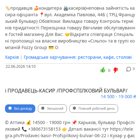
🏷продавців 🍰кондитера 🖨касирів(неповна зайнятість ️ка
сира-офіціанта 📍вул. Академіка Павлова, 44Б ( ТРЦ Францу
зький бульвар) Обов’язки: Викладка товару Контроль термі
нів придатності Переоцінка товару Ввічливе обслуговуванн
я Гостей магазину Для Вас: 🤝Відкрита співпраця ️Спеціаль
ні пропозиції на власне виробництво «Сільпо» та в групі ко
мпаній Fozzy Group 💳 О
Харків
|
Громадське харчування: ресторани, кафе, столові
22.06.2026 14:10
0
0
ℹ️ ПРОДАВЕЦЬ-КАСИР /ПРОФСПІЛКОВИЙ БУЛЬВАР/
14 500 - 19 000 ₴
Без досвіду
Змішаний
Повний робочий день
©️ Аттика 💰 14500 - 19000 грн 📌 Харьков, бульвар Профспі
лковий 📞 +380673158153 👉 Деталі вакансії тут https://tele
gra.ph/Prodavec-kasir-Profspіlkovij-bulvar-06-22 ℹ️ Кухар у фас