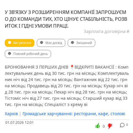
У ЗВ’ЯЗКУ З РОЗШИРЕННЯМ КОМПАНІЇ ЗАПРОШУЄМ
О ДО КОМАНДИ ТИХ, ХТО ЦІНУЄ СТАБІЛЬНІСТЬ, РОЗВ
ИТОК І ГІДНІ УМОВИ ПРАЦІ.
Зарплата договірна ₴
Без резюме
Має досвід
Змішаний
Повний робочий день
️БРОНЮВАННЯ З ПЕРШИХ ДНІВ️ 📍ВІДКРИТІ ВАКАНСІЇ : Комп
лектувальник день від 30 тис. грн на місяць; Комплектуваль
ник ніч від 24 тис. грн на місяць; Вантажник від 22 тис. грн
на місяць; Продавець від 20 тис. грн на місяць; Кухар ніч ві
д 28 тис. грн на місяць; Пекар ніч від 28 тис. грн на місяць;
Тістоміс ніч від 27 тис. грн на місяць; Старший кухар від 33
тис. грн на місяць; Спеціаліст з крему ві
Харків
|
Громадське харчування: ресторани, кафе, столові
01.07.2026 12:01
0
0