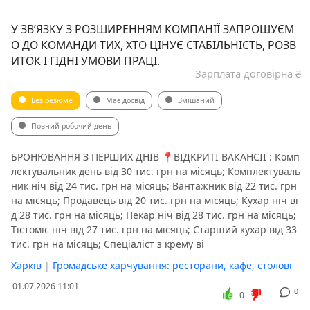
У ЗВ’ЯЗКУ З РОЗШИРЕННЯМ КОМПАНІЇ ЗАПРОШУЄМ
О ДО КОМАНДИ ТИХ, ХТО ЦІНУЄ СТАБІЛЬНІСТЬ, РОЗВ
ИТОК І ГІДНІ УМОВИ ПРАЦІ.
Зарплата договірна ₴
Без резюме
Має досвід
Змішаний
Повний робочий день
️БРОНЮВАННЯ З ПЕРШИХ ДНІВ️ 📍ВІДКРИТІ ВАКАНСІЇ : Комп
лектувальник день від 30 тис. грн на місяць; Комплектуваль
ник ніч від 24 тис. грн на місяць; Вантажник від 22 тис. грн
на місяць; Продавець від 20 тис. грн на місяць; Кухар ніч ві
д 28 тис. грн на місяць; Пекар ніч від 28 тис. грн на місяць;
Тістоміс ніч від 27 тис. грн на місяць; Старший кухар від 33
тис. грн на місяць; Спеціаліст з крему ві
Харків
|
Громадське харчування: ресторани, кафе, столові
01.07.2026 11:01
0
0