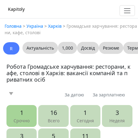
Kapitoly
Головна
>
Україна
>
Харків
>
Громадське харчування: рестора
ни, кафе, столові
Актуальність
1,000
Досвід
Резюме
Терм
R
Робота Громадське харчування: ресторани, к
афе, столові в Харків: вакансії компаній та п
риватних осіб
За датою
За зарплатнею
Новина
Стаття
Пропоную
Шукаю
0
0
0
0
1
16
1
3
Запитання
Вакансія
Резюме
0
47
0
Срочно
Всего
Сегодня
Неделя
Все
3
5
11