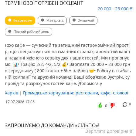
️️️ТЕРМІНОВО ПОТРІБЕН ОФІЦІАНТ️️️
20 000 - 23 000 ₴
Без резюме
Має досвід
Змішаний
Повний робочий день
Гохо кафе — сучасний та затишний гастрономічний прості
р, що спеціалізується на смачних стравах, ароматній каві т
а наданні якісного сервісу для наших гостей. Ми пропонує
мо: 📊• Графік: 2/2, 4/2, 5/2 💰• Зарплата 20 000 – 23 000 грн
в середньому ( 800 ставка + % + чайові) 🤝• Роботу в стабіль
ній компанії та дружній команді Ваші обов’язки: Зустріч, су
провід та розрахунок гостей кафе. Допомога у
Харків
|
Громадське харчування: ресторани, кафе, столові
17.07.2026 17:05
0
0
ЗАПРОШУЄМО ДО КОМАНДИ «СІЛЬПО»!
Зарплата договірна ₴