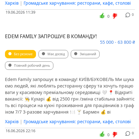
Харків
|
Громадське харчування: ресторани, кафе, столові
19.06.2026 11:39
0
0
EDEM FAMILY ЗАПРОШУЄ В КОМАНДУ!
55 000 - 63 800 ₴
Без резюме
Має досвід
Змішаний
Повний робочий день
Edem Family запрошує в команду! КИЇВ/БУКОВЕЛЬ Ми шука
ємо людей, які люблять ресторанну сферу та хочуть працю
вати у красивому преміальному середовищі 🤍 📍 Відкриті
вакансії: 👨‍🍳 Кухарі 💰 від 2500 грн /зміна стабільна зайнятіс
ть всі процеси на кухні проживання для працівників з граф
іком 7/7 3-разове харчування 🍽️ 🍸 Бармен 💰 ві
Харків
|
Громадське харчування: ресторани, кафе, столові
16.06.2026 22:16
0
0