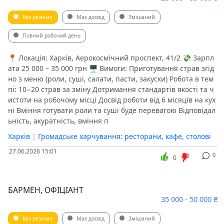
Без резюме
Має досвід
Змішаний
Повний робочий день
📍 Локація: Харків, Аерокосмічний проспект, 41/2 💸 Зарпл
ата 25 000 – 35 000 грн 🖥 Вимоги: Приготування страв згід
но з меню (роли, суші, салати, пасти, закуски) Робота в тем
пі: 10−20 страв за зміну Дотримання стандартів якості та ч
истоти на робочому місці Досвід роботи від 6 місяців на кух
ні Вміння готувати роли та суші буде перевагою Відповідал
ьність, акуратність, вміння п
Харків
|
Громадське харчування: ресторани, кафе, столові
27.06.2026 15:01
0
0
БАРМЕН, ОФІЦІАНТ
35 000 - 50 000 ₴
Без резюме
Має досвід
Змішаний