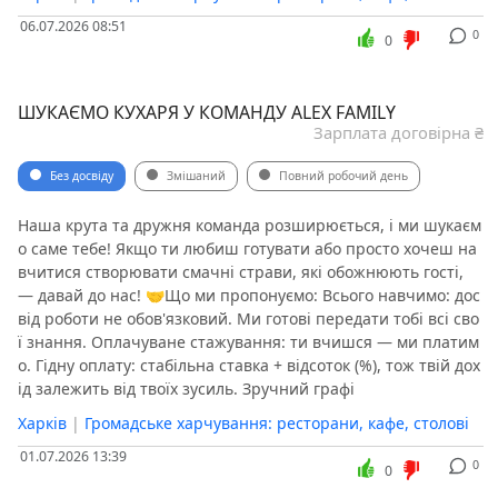
06.07.2026 08:51
0
0
ШУКАЄМО КУХАРЯ У КОМАНДУ ALEX FAMILY️
Зарплата договірна ₴
Без досвіду
Змішаний
Повний робочий день
Наша крута та дружня команда розширюється, і ми шукаєм
о саме тебе! Якщо ти любиш готувати або просто хочеш на
вчитися створювати смачні страви, які обожнюють гості,
— давай до нас! 🤝Що ми пропонуємо: Всього навчимо: дос
від роботи не обов'язковий. Ми готові передати тобі всі сво
ї знання. Оплачуване стажування: ти вчишся — ми платим
о. Гідну оплату: стабільна ставка + відсоток (%), тож твій дох
ід залежить від твоїх зусиль. Зручний графі
Харків
|
Громадське харчування: ресторани, кафе, столові
01.07.2026 13:39
0
0