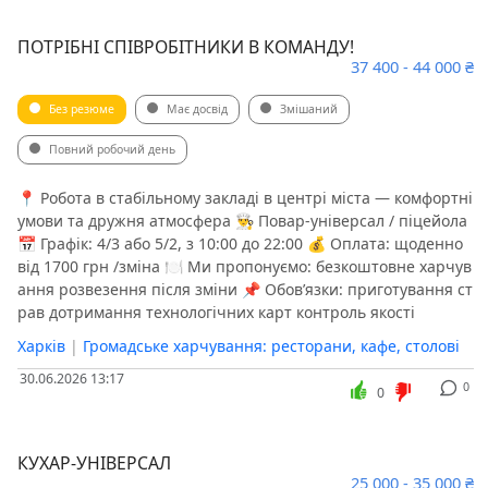
ПОТРІБНІ СПІВРОБІТНИКИ В КОМАНДУ!
37 400 - 44 000 ₴
Без резюме
Має досвід
Змішаний
Повний робочий день
📍 Робота в стабільному закладі в центрі міста — комфортні
умови та дружня атмосфера 👨‍🍳 Повар-універсал / піцейола
📅 Графік: 4/3 або 5/2, з 10:00 до 22:00 💰 Оплата: щоденно
від 1700 грн /зміна 🍽 Ми пропонуємо: безкоштовне харчув
ання розвезення після зміни 📌 Обов’язки: приготування ст
рав дотримання технологічних карт контроль якості
Харків
|
Громадське харчування: ресторани, кафе, столові
30.06.2026 13:17
0
0
КУХАР-УНІВЕРСАЛ
25 000 - 35 000 ₴