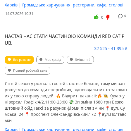
Харків
|
Громадське харчування: ресторани, кафе, столові
14.07.2026 10:31
0
0
НАСТАВ ЧАС СТАТИ ЧАСТИНОЮ КОМАНДИ RED CAT P
UB.
32 525 - 41 395 ₴
Без резюме
Має досвід
Змішаний
Повний робочий день
Літній сезон у розпалі, гостей стає все більше, тому ми зап
рошуємо до команди енергійних, відповідальних та закохан
их у свою справу людей ️ 🔥 Відкриті вакансії:🔥 🧑‍🍳 Кухар-у
ніверсал Графік:4/2,11:00-23:00 💸 Зп зміна 1680 грн Безко
штовний обід Таксі за рахунок фірми після зміни 📍 вул. Су
мська, 24 📍 проспект Олександрівський,172 📍вул.Полтавс
ьки
Харків
|
Громадське харчування: ресторани, кафе, столові