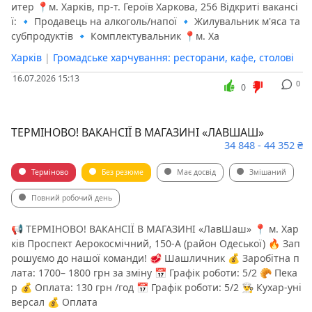
итер 📍м. Харків, пр-т. Героїв Харкова, 256 Відкриті вакансі
ї: 🔹 Продавець на алкоголь/напої 🔹 Жилувальник м'яса та
субпродуктів 🔹 Комплектувальник 📍м. Ха
Харків
|
Громадське харчування: ресторани, кафе, столові
16.07.2026 15:13
0
0
ТЕРМІНОВО! ВАКАНСІЇ В МАГАЗИНІ «ЛАВШАШ»
34 848 - 44 352 ₴
Терміново
Без резюме
Має досвід
Змішаний
Повний робочий день
📢 ТЕРМІНОВО! ВАКАНСІЇ В МАГАЗИНІ «ЛавШаш» 📍 м. Хар
ків Проспект Аерокосмічний, 150-А (район Одеської) 🔥 Зап
рошуємо до нашої команди! 🥩 Шашличник 💰 Заробітна п
лата: 1700– 1800 грн за зміну 📅 Графік роботи: 5/2 🥐 Пека
р 💰 Оплата: 130 грн /год 📅 Графік роботи: 5/2 👨‍🍳 Кухар-уні
версал 💰 Оплата