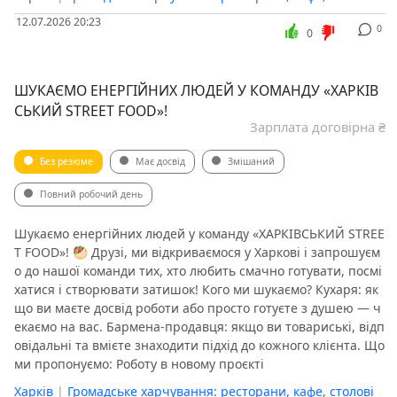
12.07.2026 20:23
0
0
ШУКАЄМО ЕНЕРГІЙНИХ ЛЮДЕЙ У КОМАНДУ «ХАРКІВ
СЬКИЙ STREET FOOD»!
Зарплата договірна ₴
Без резюме
Має досвід
Змішаний
Повний робочий день
Шукаємо енергійних людей у команду «ХАРКІВСЬКИЙ STREE
T FOOD»! 🥙 ​Друзі, ми відкриваємося у Харкові і запрошуєм
о до нашої команди тих, хто любить смачно готувати, посмі
хатися і створювати затишок! ​Кого ми шукаємо? ​Кухаря: як
що ви маєте досвід роботи або просто готуєте з душею — ч
екаємо на вас. ​Бармена-продавця: якщо ви товариські, відп
овідальні та вмієте знаходити підхід до кожного клієнта. ​Що
ми пропонуємо: ​Роботу в новому проєкті
Харків
|
Громадське харчування: ресторани, кафе, столові