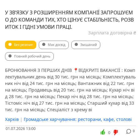
У ЗВ’ЯЗКУ З РОЗШИРЕННЯМ КОМПАНІЇ ЗАПРОШУЄМ
О ДО КОМАНДИ ТИХ, ХТО ЦІНУЄ СТАБІЛЬНІСТЬ, РОЗВ
ИТОК І ГІДНІ УМОВИ ПРАЦІ.
Зарплата договірна ₴
Без резюме
Має досвід
Змішаний
Повний робочий день
️БРОНЮВАННЯ З ПЕРШИХ ДНІВ️ 📍ВІДКРИТІ ВАКАНСІЇ : Комп
лектувальник день від 30 тис. грн на місяць; Комплектуваль
ник ніч від 24 тис. грн на місяць; Вантажник від 22 тис. грн
на місяць; Продавець від 20 тис. грн на місяць; Кухар ніч ві
д 28 тис. грн на місяць; Пекар ніч від 28 тис. грн на місяць;
Тістоміс ніч від 27 тис. грн на місяць; Старший кухар від 33
тис. грн на місяць; Спеціаліст з крему ві
Харків
|
Громадське харчування: ресторани, кафе, столові
01.07.2026 13:00
0
0