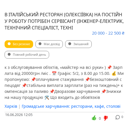
В ІТАЛІЙСЬКИЙ РЕСТОРАН (ОЛЕКСІЇВКА) НА ПОСТІЙН
У РОБОТУ ПОТРІБЕН СЕРВІСАНТ (ІНЖЕНЕР-ЕЛЕКТРИК,
ТЕХНІЧНИЙ СПЕЦІАЛІСТ, ТЕХНІ
20 000 - 22 500 ₴
Без резюме
Має досвід
Змішаний
Повний робочий день
к з обслуговування об'єктів, «майстер на всі руки» ) 📌 Зарп
лата від 20000грн /міс . 📅 Графік: 5/2, з 8.00 до 15.00. 💰 Ми
пропонуємо: 📌оплачуване стажування 📌безкоштовний с
пецодяг 📌стабільна виплата зарплати (раз на тиждень)+ к
омпенсація за паливо 📌Дворазове харчування 📌Знижки
на нашу продукцію 🛠 Що входить до обов’язків
Харків
|
Громадське харчування: ресторани, кафе, столові
16.06.2026 12:05
0
0