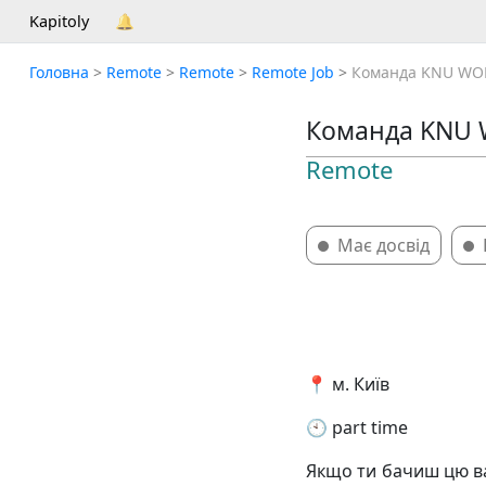
Kapitoly
🔔
Головна
>
Remote
>
Remote
>
Remote Job
>
Команда KNU WOR
Команда KNU 
Remote
Має досвід
📍 м. Київ
🕙 part time
Якщо ти бачиш цю вак