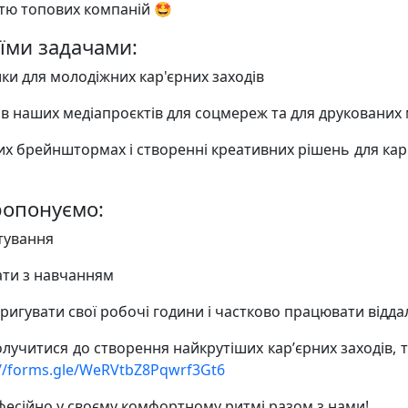
стю топових компаній 🤩
їми задачами:
ки для молодіжних кар'єрних заходів
ів наших медіапроєктів для соцмереж та для друкованих 
их брейнштормах і створенні креативних рішень для кар
пропонуємо:
тування
ати з навчанням
ригувати свої робочі години і частково працювати відд
лучитися до створення найкрутіших карʼєрних заходів, 
://forms.gle/WeRVtbZ8Pqwrf3Gt6
есійно у своєму комфортному ритмі разом з нами!