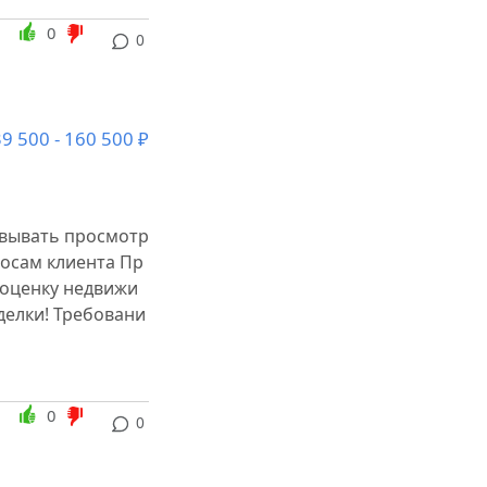
0
0
9 500 - 160 500 ₽
овывать просмотр
осам клиента Пр
 оценку недвижи
делки! Требовани
0
0