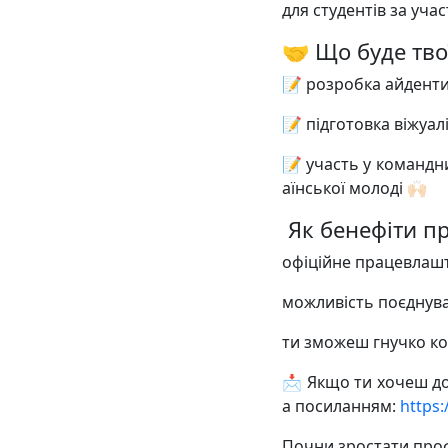
для студентів за уча
🤝 Що буде тво
📝 розробка айденти
📝 підготовка віжуал
📝 участь у командн
аїнської молоді 🙌🏻
️ Як бенефіти 
офіційне працевлаш
можливість поєднув
ти зможеш гнучко ко
📩 Якщо ти хочеш до
а посиланням:
https
Почни зростати проф