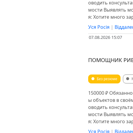
оводить консульт
мости Выявлять мо
я: Хотите много з
Уся Росія
|
Віддале
07.08.2026 15:07
ПОМОЩНИК РИЕЛ
Без резюме
150000 ₽ Обязанно
ы объектов в сво
оводить консульт
мости Выявлять мо
я: Хотите много з
Уся Росія
|
Віддале