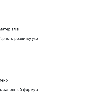
матеріалів
'єрного розвитку укр
алено
то заповнюй форму з