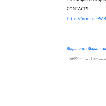
CONTACTS:
https://forms.gle/W
Віддалено
(
Віддален
Увійдіть, щоб залиш