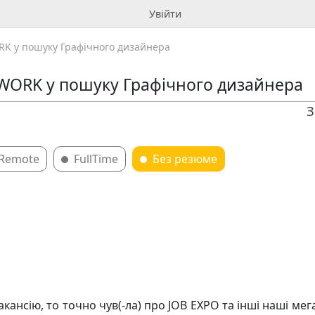
Увійти
K у пошуку Графічного дизайнера
WORK у пошуку Графічного дизайнера
З
Remote
FullTime
Без резюме
ансію, то точно чув(-ла) про JOB EXPO та інші наші мега