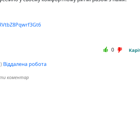
eRVtbZ8Pqwrf3Gt6
0
Kapi
о
)
Віддалена робота
ити коментар