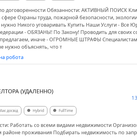
 по договоренности Обязанности: АКТИВНЫЙ ПОИСК Кли
в сфере Охраны труда, пожарной безопасности, экологии
не нужно Никого уговаривать Купить Наши Услуги - Все 
едерации - ОБЯЗАНЫ! По Закону! Проводить для своих 
 предлагаем, иначе - ОГРОМНЫЕ ШТРАФЫ Специалистам,
не нужно объяснять, что т
на робота
ТОРА (УДАЛЕННО)
13
Має досвід
Hybrid
FullTime
сти: Работать со всеми видами недвижимости Организ
ём районе проживания Подбирать недвижимость по запр