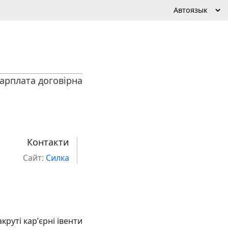
арплата договірна
Контакти
Сайт:
Силка
круті карʼєрні івенти