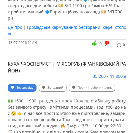
спер) з досвідом роботи 💴 З/П 1100 грн /зміна + % Графі
к роботи змінний 🔷Бариста (бажано досвід) 💴 З/П 700 г
рн
Дніпро
|
Громадське харчування: ресторани, кафе, столо
ві
13.07.2026 11:14
0
0
КУХАР-ХОСПЕРИСТ | М’ЯСОРУБ (ФРАНКІВСЬКИЙ РА
ЙОН)
35 200 - 41 800 ₴
Без досвіду
Змішаний
Повний робочий день
💵 1600– 1900 грн /день + премії Хочеш стабільну роботу
без зайвого стресу і з чіткими процесами? Тоді тобі до на
с 😉 👉 У нас все просто: м’ясо вже підготовлене, замари
новане і готове до роботи Твоє завдання — приготувати
і видати якісний продукт 🔥 Графік: 3/3 з 10:00 до 22:30
📋 Що потрібно: Вік від 17 років Досвід буде плюсом (але