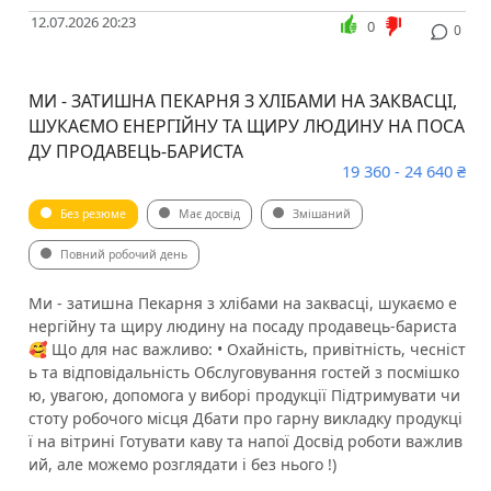
12.07.2026 20:23
0
0
МИ - ЗАТИШНА ПЕКАРНЯ З ХЛІБАМИ НА ЗАКВАСЦІ,
ШУКАЄМО ЕНЕРГІЙНУ ТА ЩИРУ ЛЮДИНУ НА ПОСА
ДУ ПРОДАВЕЦЬ-БАРИСТА ️
19 360 - 24 640 ₴
Без резюме
Має досвід
Змішаний
Повний робочий день
Ми - затишна Пекарня з хлібами на заквасці, шукаємо е
нергійну та щиру людину на посаду продавець-бариста
🥰️ Що для нас важливо: • Охайність, привітність, чесніст
ь та відповідальність Обслуговування гостей з посмішко
ю, увагою, допомога у виборі продукції Підтримувати чи
стоту робочого місця Дбати про гарну викладку продукці
ї на вітрині Готувати каву та напої Досвід роботи важлив
ий, але можемо розглядати і без нього !)