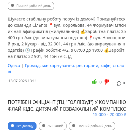
Повний робочий день
Шукаєте стабільну роботу поруч із домом? Приєднуйтеся
до команди Сільпо! 📍вул. Корольова, 44 ️Формувач м'ясн
их напівфабрикатів (жилувальник) 💰Заробітна плата: 35
400 грн /міс (до вирахування податків) 📍вул. Новощіпни
й ряд, 2 ️Кухар - від 32 901, 44 грн /міс. (до вирахування п
одатків) 🕒 Графік роботи: 4/2, з 07:00 до 19:00 💰Заробіт
на плата: 32 901, 44 грн /міс. (д
Одеса
|
Громадське харчування: ресторани, кафе, столо
ві
13.07.2026 13:11
0
0
ПОТРІБЕН ОФІЦІАНТ (ТЦ "ГОЛЛІВУД") У КОМПАНІЮ
ФЛАЙ КІДС, ДИТЯЧИЙ РОЗВАЖАЛЬНИЙ КОМПЛЕКС
15 000 - 20 000 ₴
Без досвіду
Змішаний
Повний робочий день