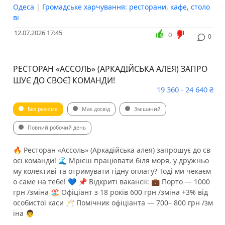
Одеса
|
Громадське харчування: ресторани, кафе, столо
ві
12.07.2026 17:45
0
0
РЕСТОРАН «АССОЛЬ» (АРКАДІЙСЬКА АЛЕЯ) ЗАПРО
ШУЄ ДО СВОЄЇ КОМАНДИ!
19 360 - 24 640 ₴
Без резюме
Має досвід
Змішаний
Повний робочий день
🔥 Ресторан «Ассоль» (Аркадійська алея) запрошує до св
оєї команди! 🌊 Мрієш працювати біля моря, у дружньо
му колективі та отримувати гідну оплату? Тоді ми чекаєм
о саме на тебе! 💙 📌 Відкриті вакансії: 💼 Порто — 1000
грн /зміна 🏖 Офіціант з 18 років 600 грн /зміна +3% від
особистої каси 🥂 Помічник офіціанта — 700– 800 грн /зм
іна 👨‍