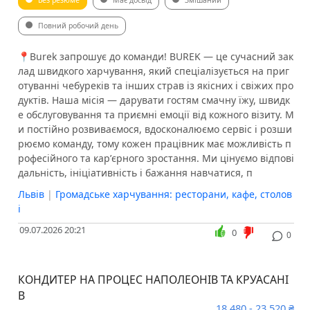
Без резюме
Має досвід
Змішаний
Повний робочий день
​​📍Burek запрошує до команди! BUREK — це сучасний зак
лад швидкого харчування, який спеціалізується на приг
отуванні чебуреків та інших страв із якісних і свіжих про
дуктів. Наша місія — дарувати гостям смачну їжу, швидк
е обслуговування та приємні емоції від кожного візиту. М
и постійно розвиваємося, вдосконалюємо сервіс і розши
рюємо команду, тому кожен працівник має можливість п
рофесійного та карʼєрного зростання. Ми цінуємо відпові
дальність, ініціативність і бажання навчатися, п
Львів
|
Громадське харчування: ресторани, кафе, столов
і
09.07.2026 20:21
0
0
КОНДИТЕР НА ПРОЦЕС НАПОЛЕОНІВ ТА КРУАСАНІ
В
18 480 - 23 520 ₴