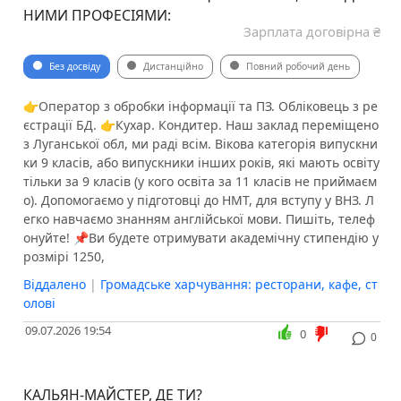
НИМИ ПРОФЕСІЯМИ:
Зарплата договірна ₴
Без досвіду
Дистанційно
Повний робочий день
👉Оператор з обробки інформації та ПЗ. Обліковець з ре
єстрації БД. 👉Кухар. Кондитер. Наш заклад переміщено
з Луганської обл, ми раді всім. Вікова категорія випускни
ки 9 класів, або випускники інших років, які мають освіту
тільки за 9 класів (у кого освіта за 11 класів не приймаєм
о). Допомогаємо у підготовці до НМТ, для вступу у ВНЗ. Л
егко навчаємо знанням англійської мови. Пишіть, телеф
онуйте! 📌Ви будете отримувати академічну стипендію у
розмірі 1250,
Віддалено
|
Громадське харчування: ресторани, кафе, ст
олові
09.07.2026 19:54
0
0
КАЛЬЯН-МАЙСТЕР, ДЕ ТИ?