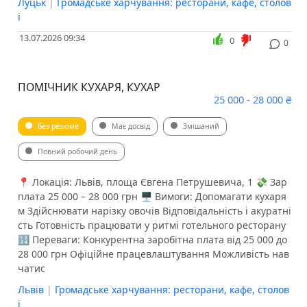
Луцьк
|
Громадське харчування: ресторани, кафе, столов
і
13.07.2026 09:34
0
0
ПОМІЧНИК КУХАРЯ, КУХАР
25 000 - 28 000 ₴
Без резюме
Має досвід
Змішаний
Повний робочий день
📍 Локація: Львів, площа Євгена Петрушевича, 1 💸 Зар
плата 25 000 – 28 000 грн 🖥 Вимоги: Допомагати кухаря
м Здійснювати нарізку овочів Відповідальність і акуратні
сть Готовність працювати у ритмі готельного ресторану
🔢 Переваги: Конкурентна заробітна плата від 25 000 до
28 000 грн Офіційне працевлаштування Можливість нав
чатис
Львів
|
Громадське харчування: ресторани, кафе, столов
і