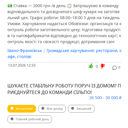
💵 Ставка — 2000 грн /в день 📋 Запрошуємо в команду
відповідального та досвідченого шеф-кухаря на заготіве
льний цех. Графік роботи: 08:00–18:00 5 днів на тиждень
Умови: Харчування надається Обов’язки: організація та к
онтроль роботи заготівельного цеху; підготовка продукті
в та напівфабрикатів відповідно до технологічних карт; к
онтроль якості та свіжості продукції; дотримання сані
Івано-Франківськ
|
Громадське харчування: ресторани, к
афе, столові
13.07.2026 12:33
0
0
ШУКАЄТЕ СТАБІЛЬНУ РОБОТУ ПОРУЧ ІЗ ДОМОМ? П
РИЄДНУЙТЕСЯ ДО КОМАНДИ СІЛЬПО!
26 500 - 30 000 ₴
Без резюме
Має досвід
Змішаний
Повний робочий день