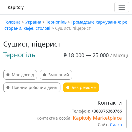
Kapitoly
Головна
>
Україна
>
Тернопіль
>
Громадське харчування: ре
сторани, кафе, столові
>
Сушист, піцерист
Сушист, піцерист
Тернопіль
₴ 18 000 — 25 000
/ Місяць
Має досвід
Змішаний
Повний робочий день
Без резюме
Контакти
Телефон:
+380976360766
Kapitoly Marketplace
Контактна особа:
Сайт:
Силка