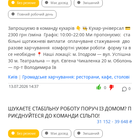
Без резюме
Має досвід
Змішаний
Повний робочий день
Запрошуємо в команду кухарів 👇 🧑‍🍳 Кухар-універсал 💳
2300 грн /зміна ️ Графік: 10:00–22:00 Ми пропонуємо: ️ ста
більні щотижневі виплати ️ оплачуване стажування ️ дво
разове харчування ️ комфортні умови роботи ️ форму та в
се необхідне 📍 Наші локації: м. Іподром — вул. Успішна
30 м. Театральна — вул. Євгена Чикаленка 20 м. Оболонь
— пр-т Володимира Ів
Київ
|
Громадське харчування: ресторани, кафе, столові
13.07.2026 14:37
0
0
ШУКАЄТЕ СТАБІЛЬНУ РОБОТУ ПОРУЧ ІЗ ДОМОМ? П
РИЄДНУЙТЕСЯ ДО КОМАНДИ СІЛЬПО!
31 152 - 39 648 ₴
Без резюме
Має досвід
Змішаний