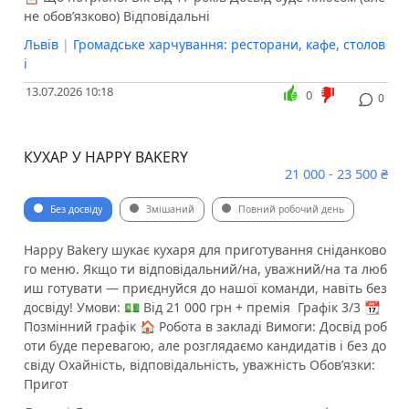
не обов’язково) Відповідальні
Львів
|
Громадське харчування: ресторани, кафе, столов
і
13.07.2026 10:18
0
0
КУХАР У HAPPY BAKERY
21 000 - 23 500 ₴
Без досвіду
Змішаний
Повний робочий день
Happy Bakery шукає кухаря для приготування сніданково
го меню. Якщо ти відповідальний/на, уважний/на та люб
иш готувати — приєднуйся до нашої команди, навіть без
досвіду! Умови: 💵 Від 21 000 грн + премія ️ Графік 3/3 📆
Позмінний графік 🏠 Робота в закладі Вимоги: Досвід роб
оти буде перевагою, але розглядаємо кандидатів і без до
свіду Охайність, відповідальність, уважність Обов’язки: ️
Пригот