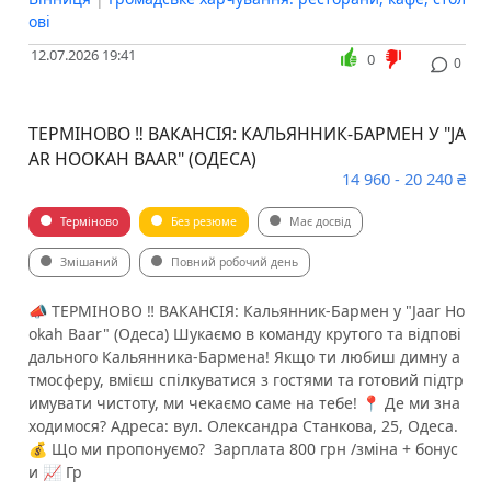
ові
12.07.2026 19:41
0
0
ТЕРМІНОВО ‼️ ВАКАНСІЯ: КАЛЬЯННИК-БАРМЕН У "JA
AR HOOKAH BAAR" (ОДЕСА)
14 960 - 20 240 ₴
Терміново
Без резюме
Має досвід
Змішаний
Повний робочий день
​📣 ТЕРМІНОВО ‼️ ВАКАНСІЯ: Кальянник-Бармен у "Jaar Ho
okah Baar" (Одеса) ​Шукаємо в команду крутого та відпові
дального Кальянника-Бармена! Якщо ти любиш димну а
тмосферу, вмієш спілкуватися з гостями та готовий підтр
имувати чистоту, ми чекаємо саме на тебе! ​📍 Де ми зна
ходимося? ​Адреса: вул. Олександра Станкова, 25, Одеса. ​
💰 Що ми пропонуємо? ​ Зарплата 800 грн /зміна + бонус
и 📈 ​Гр