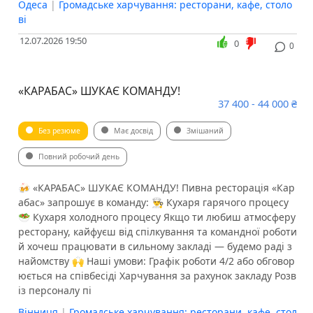
Одеса
|
Громадське харчування: ресторани, кафе, столо
ві
12.07.2026 19:50
0
0
«КАРАБАС» ШУКАЄ КОМАНДУ!
37 400 - 44 000 ₴
Без резюме
Має досвід
Змішаний
Повний робочий день
🍻 «КАРАБАС» ШУКАЄ КОМАНДУ! Пивна ресторація «Кар
абас» запрошує в команду: 👨‍🍳 Кухаря гарячого процесу
🥗 Кухаря холодного процесу Якщо ти любиш атмосферу
ресторану, кайфуєш від спілкування та командної роботи
й хочеш працювати в сильному закладі — будемо раді з
найомству 🙌 Наші умови: Графік роботи 4/2 або обговор
юється на співбесіді Харчування за рахунок закладу Розв
із персоналу пі
Вінниця
|
Громадське харчування: ресторани, кафе, стол