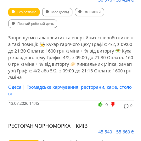
Без резюме
Має досвід
Змішаний
Повний робочий день
Запрошуємо талановитих та енергійних співробітників н
а такі позиції: 👨‍🍳 Кухар гарячого цеху Графік: 4/2, з 09:00
до 21:30 Оплата: 1600 грн /зміна + % від виторгу 🥗 Куха
р холодного цеху Графік: 4/2, з 09:00 до 21:30 Оплата: 160
0 грн /зміна + % від виторгу 🥟 Хинкальник (ліпка, хачап
урі) Графік: 4/2 або 5/2, з 09:00 до 21:15 Оплата: 1600 грн
/зміна
Одеса
|
Громадське харчування: ресторани, кафе, столо
ві
13.07.2026 14:45
0
0
РЕСТОРАН ЧОРНОМОРКА | КИЇВ
45 540 - 55 660 ₴