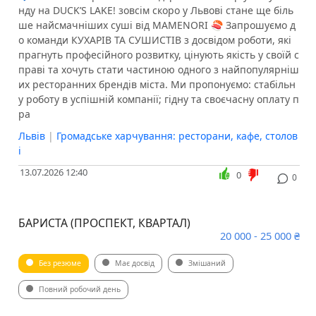
нду на DUCK’S LAKE! зовсім скоро у Львові стане ще біль
ше найсмачніших суші від MAMENORI 🍣 Запрошуємо д
о команди КУХАРІВ ТА СУШИСТІВ з досвідом роботи, які
прагнуть професійного розвитку, цінують якість у своїй с
праві та хочуть стати частиною одного з найпопулярніш
их ресторанних брендів міста. Ми пропонуємо: стабільн
у роботу в успішній компанії; гідну та своєчасну оплату п
ра
Львів
|
Громадське харчування: ресторани, кафе, столов
і
13.07.2026 12:40
0
0
БАРИСТА (ПРОСПЕКТ, КВАРТАЛ)
20 000 - 25 000 ₴
Без резюме
Має досвід
Змішаний
Повний робочий день