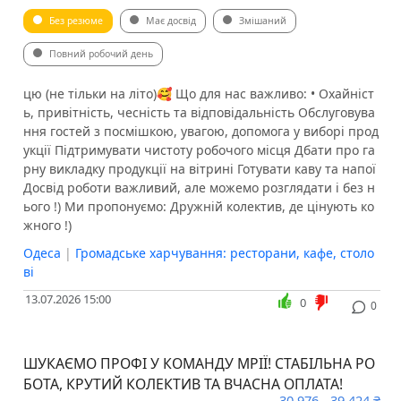
Без резюме
Має досвід
Змішаний
Повний робочий день
цю (не тільки на літо)🥰️ Що для нас важливо: • Охайніст
ь, привітність, чесність та відповідальність Обслуговува
ння гостей з посмішкою, увагою, допомога у виборі прод
укції Підтримувати чистоту робочого місця Дбати про га
рну викладку продукції на вітрині Готувати каву та напої
Досвід роботи важливий, але можемо розглядати і без н
ього !) Ми пропонуємо: Дружній колектив, де цінують ко
жного !)
Одеса
|
Громадське харчування: ресторани, кафе, столо
ві
13.07.2026 15:00
0
0
ШУКАЄМО ПРОФІ У КОМАНДУ МРІЇ! СТАБІЛЬНА РО
БОТА, КРУТИЙ КОЛЕКТИВ ТА ВЧАСНА ОПЛАТА!
30 976 - 39 424 ₴