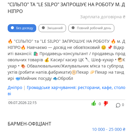
"СІЛЬПО" ТА "LE SILPO" ЗАПРОШУЄ НА РОБОТУ М. Д
НІПРО
Зарплата договірна ₴
Без досвіду
Змішаний
Повний робочий день
🔥 "СІЛЬПО" та "LE SILPO" ЗАПРОШУЄ НА РОБОТУ 🔥 м. Д
НІПРО🔥 Навчаємо — досвід не обовʼязковий 😊 📌 Відкр
иті вакансії: 🛍 Продавець-консультант / продавець прод
овольчих товарів 💰 Касир/ касир ЦК 🔪 Шеф-кухар • 🥙К
ухар • 🍖 Обвалювальник/Жилувальник м’яса та субпрод
уктів (робити напів.фабрикати)🫓Пекар 🥟Пекар на танд
ирі 🥣Мийник посуду 🐟Обробл
Дніпро
|
Громадське харчування: ресторани, кафе, столо
ві
09.07.2026 22:15
0
0
БАРМЕН-ОФІЦІАНТ
10 000 - 25 000 ₴