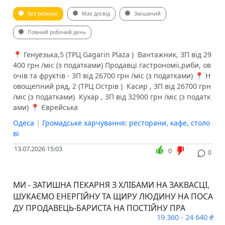
Без резюме
Має досвід
Змішаний
Повний робочий день
📍 Генуезька,5 (ТРЦ Gagarin Plaza ) ️ Вантажник, ЗП від 29
400 грн /міс (з податками) ️Продавці гастрономії,риби, ов
очів та фруктів - ЗП від 26700 грн /міс (з податками) 📍 Н
овощепний ряд, 2 (ТРЦ Острів ) ️ Касир , ЗП від 26700 грн
/міс (з податками) ️ Кухар , ЗП від 32900 грн /міс (з податк
ами) 📍 Єврейська
Одеса
|
Громадське харчування: ресторани, кафе, столо
ві
13.07.2026 15:03
0
0
МИ - ЗАТИШНА ПЕКАРНЯ З ХЛІБАМИ НА ЗАКВАСЦІ,
ШУКАЄМО ЕНЕРГІЙНУ ТА ЩИРУ ЛЮДИНУ НА ПОСА
ДУ ПРОДАВЕЦЬ-БАРИСТА НА ПОСТІЙНУ ПРА
19 360 - 24 640 ₴