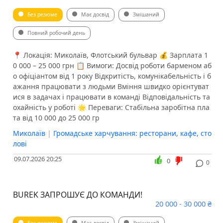
Без резюме
Має досвід
Змішаний
Повний робочий день
📍 Локація: Миколаїв, Флотський бульвар 💰 Зарплата 1
0 000 – 25 000 грн 📋 Вимоги: Досвід роботи барменом аб
о офіціантом від 1 року Відкритість, комунікабельність і б
ажання працювати з людьми Вміння швидко орієнтуват
ися в задачах і працювати в команді Відповідальність та
охайність у роботі 🌟 Переваги: Стабільна заробітна пла
та від 10 000 до 25 000 гр
Миколаїв
|
Громадське харчування: ресторани, кафе, сто
лові
09.07.2026 20:25
0
0
BUREK ЗАПРОШУЄ ДО КОМАНДИ!
20 000 - 30 000 ₴