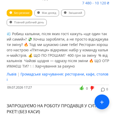
7 480 - 10 120 ₴
Без резюме
Має досвід
Змішаний
Повний робочий день
💨 Робиш кальяни, після яких гості кажуть «ще один так
ий самий»? 💸 Хочеш заробляти, а не просто відсиджува
ти зміну? 🔥 Тоді ми шукаємо саме тебе! Ресторан хорош
ого настрою «П’ятниця» відкриває набір у команду калья
н-майстрів. 💰 ЩО ПО ГРОШАМ? ️ 400 грн за зміну ️ % від
кальянів ️ Чайові щодня — одразу після зміни 🔥 ЩО ОТР
ИМАЄШ ТИ? 🍽 Харчування за рахуно
Львів
|
Громадське харчування: ресторани, кафе, столов
і
09.07.2026 17:27
0
0
+
ЗАПРОШУЄМО НА РОБОТУ ПРОДАВЦЯ У СУПЕРМА
РКЕТ! (БЕЗ КАСИ)