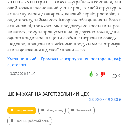
20 000 – 25 000 грн CLUB KAVY —українська компанія, кав
овий холдинг заснований у 2012 році. У своїй структурі м
ає власну мережу кав’ярень, кавовий сервіс, ростерію, к
ондитерську, займаємося імпортом обладнання та його т
ехнічною підтримкою. Ми продовжуємо зростати та роз
виватися, тому запрошуємо в нашу дружню команду ще
одного Кондитера! Якщо ти любиш створювати солодкі
шедеври, працювати з якісними продуктами та отримув
ати задоволення від своєї справи — то
Хмельницький
|
Громадське харчування: ресторани, каф
е, столові
13.07.2026 12:40
0
0
ШЕФ-КУХАР НА ЗАГОТІВЕЛЬНИЙ ЦЕХ
38 720 - 49 280 ₴
Без резюме
Має досвід
Змішаний
Повний робочий день