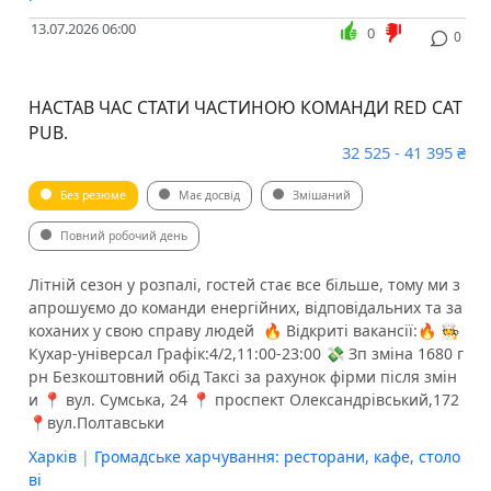
13.07.2026 06:00
0
0
НАСТАВ ЧАС СТАТИ ЧАСТИНОЮ КОМАНДИ RED CAT
PUB.
32 525 - 41 395 ₴
Без резюме
Має досвід
Змішаний
Повний робочий день
Літній сезон у розпалі, гостей стає все більше, тому ми з
апрошуємо до команди енергійних, відповідальних та за
коханих у свою справу людей ️ 🔥 Відкриті вакансії:🔥 🧑‍🍳
Кухар-універсал Графік:4/2,11:00-23:00 💸 Зп зміна 1680 г
рн Безкоштовний обід Таксі за рахунок фірми після змін
и 📍 вул. Сумська, 24 📍 проспект Олександрівський,172
📍вул.Полтавськи
Харків
|
Громадське харчування: ресторани, кафе, столо
ві