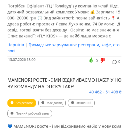
Потрібен Офіціант (ТЦ "Голлівуд") у компанію Флай Кідс,
дитячий розважальний комплекс Умови: 💰 Зарплата 15
000- 20000 грн 🕔 Вид зайнятості: повна зайнятість 📍 А
дреса роботи: проспект Левка Лук'яненка, 74 Вимоги: · Д
освід: готові взяти без досвіду · Освіта: не має значення
Опис вакансії: «FLY KIDS» — це найбільша мережа с
Чернігів
|
Громадське харчування: ресторани, кафе, сто
лові
13.07.2026 13:00
0
0
MAMENORI РОСТЕ - І МИ ВІДКРИВАЄМО НАБІР У НО
ВУ КОМАНДУ НА DUCK’S LAKE!
40 462 - 51 498 ₴
Без резюме
Має досвід
Змішаний
Повний робочий день
​​​​​​​​​​​​💙 MAMENORI росте - і ми відкриваємо набір у нову кома