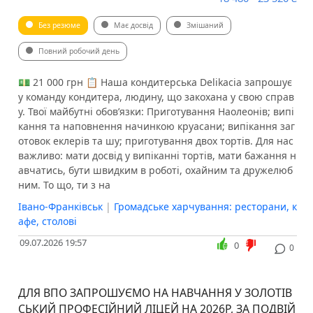
Без резюме
Має досвід
Змішаний
Повний робочий день
💵 21 000 грн 📋 Наша кондитерська Delikacia запрошує
у команду кондитера, людину, що закохана у свою справ
у. Твої майбутні обовʼязки: Приготування Наолеонів; випі
кання та наповнення начинкою круасани; випікання заг
отовок еклерів та шу; приготування двох тортів. Для нас
важливо: мати досвід у випіканні тортів, мати бажання н
авчатись, бути швидким в роботі, охайним та дружелюб
ним. То що, ти з на
Івано-Франківськ
|
Громадське харчування: ресторани, к
афе, столові
09.07.2026 19:57
0
0
ДЛЯ ВПО ЗАПРОШУЄМО НА НАВЧАННЯ У ЗОЛОТІВ
СЬКИЙ ПРОФЕСІЙНИЙ ЛІЦЕЙ НА 2026Р, ЗА ПОДВІЙ