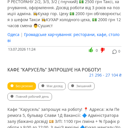
Р РЕСТОРАНУ 2/2, 3/3, 3/2 ( гнучкий) 💵 2500 грн Таксі, ха
рчування, оформлення. Досвід роботи від 3 років на поз
ицііі адміна. 👩‍🍳Кухар гор. Цеху 💵 2000 грн обговорюєтьс
я з шефом Такси 👩‍🍳КУХАР холодного цеха, 💵 2000 грн 12
часов смена 👨Сушист
Одеса
|
Громадське харчування: ресторани, кафе, столо
ві
13.07.2026 11:24
0
0
КАФЕ "КАРУСЕЛЬ" ЗАПРОШУЄ НА РОБОТУ!
21 296 - 27 104 ₴
Без резюме
Має досвід
Змішаний
Повний робочий день
Кафе "Карусель" запрошує на роботу! 📍 Адреса: ж/м Пе
ремога 5, бульвар Слави 1Д Вакансії: 🔷 Адміністратора
залу (бажано досвід) 💴 З/П: 1100 грн /зміна + % Графік р
оботи з 9:00 до 22:00, 3 дні/3 вихідні 🔷Кухар мангалу (Хо