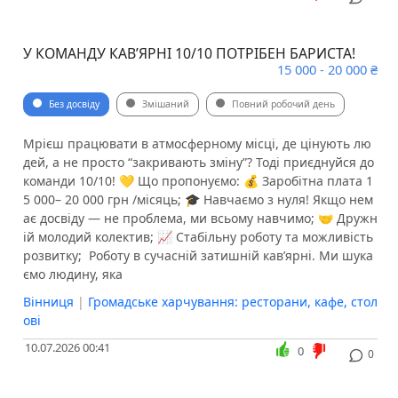
У КОМАНДУ КАВ’ЯРНІ 10/10 ПОТРІБЕН БАРИСТА! ️
15 000 - 20 000 ₴
Без досвіду
Змішаний
Повний робочий день
Мрієш працювати в атмосферному місці, де цінують лю
дей, а не просто “закривають зміну”? Тоді приєднуйся до
команди 10/10! 💛 Що пропонуємо: 💰 Заробітна плата 1
5 000– 20 000 грн /місяць; 🎓 Навчаємо з нуля! Якщо нем
ає досвіду — не проблема, ми всьому навчимо; 🤝 Дружн
ій молодий колектив; 📈 Стабільну роботу та можливість
розвитку; ️ Роботу в сучасній затишній кав’ярні. Ми шука
ємо людину, яка
Вінниця
|
Громадське харчування: ресторани, кафе, стол
ові
10.07.2026 00:41
0
0