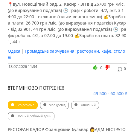
📍вул. Новощіпний ряд, 2 ️ Касир - ЗП від 26700 грн /міс.
(до вирахування податків) 🕒 Графік роботи: 4/2, 5/2, з 1
4:00 до 22:00 - включно (тільки вечірні зміни) 💰Заробітн
а плата: 26 700 грн /міс. (до вирахування податків) ️Кухар
- від 32 901, 44 грн /міс. (до вирахування податків) 🕒 Гра
фік роботи: 4/2, з 07:00 до 19:00 💰Заробітна плата: 32 90
1, 44 г
Одеса
|
Громадське харчування: ресторани, кафе, столо
ві
13.07.2026 11:34
0
0
‼️ТЕРМІНОВО ПОТРІБНІ‼️
49 500 - 60 500 ₴
Без резюме
Має досвід
Змішаний
Повний робочий день
РЕСТОРАН КАДОР Французкий бульвар 👩АДМІНІСТРАТО