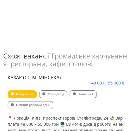
Схожі вакансії
Громадське харчуванн
я: ресторани, кафе, столові
КУХАР (СТ. М. МІНСЬКА)
48 000 - 55 000 ₴
Без резюме
Має досвід
Змішаний
Повний робочий день
📍 Локація: Київ, проспект Героїв Сталінграда, 24 💸 Зар
плата 48 000 – 55 000 грн 🖥 Вимоги: досвід роботи на ан
алогічній посаді від 1 року знання правил гігієни та безп