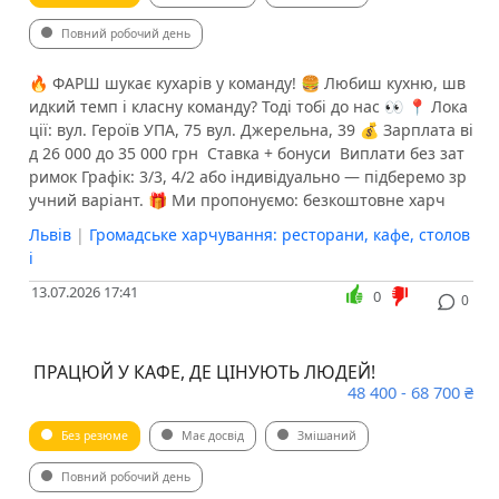
Повний робочий день
​​🔥 ФАРШ шукає кухарів у команду! 🍔 Любиш кухню, шв
идкий темп і класну команду? Тоді тобі до нас 👀 📍 Лока
ції: вул. Героїв УПА, 75 вул. Джерельна, 39 💰 Зарплата ві
д 26 000 до 35 000 грн ️ Ставка + бонуси ️ Виплати без зат
римок Графік: 3/3, 4/2 або індивідуально — підберемо зр
учний варіант. 🎁 Ми пропонуємо: безкоштовне харч
Львів
|
Громадське харчування: ресторани, кафе, столов
і
13.07.2026 17:41
0
0
️ ПРАЦЮЙ У КАФЕ, ДЕ ЦІНУЮТЬ ЛЮДЕЙ!
48 400 - 68 700 ₴
Без резюме
Має досвід
Змішаний
Повний робочий день