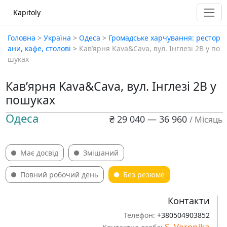
Kapitoly
Головна
>
Україна
>
Одеса
>
Громадське харчування: рестор
ани, кафе, столові
>
Кавʼярня Kava&Cava, вул. Інглезі 2В у по
шуках
Кавʼярня Kava&Cava, вул. Інглезі 2В у
пошуках
Одеса
₴ 29 040 — 36 960
/ Місяць
Має досвід
Змішаний
Повний робочий день
Без резюме
Контакти
Телефон:
+380504903852
S. Veronika