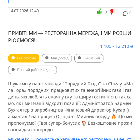
і
14.07.2026 12:40
0
0
ПРИВІТ! МИ — РЕСТОРАННА МЕРЕЖА, І МИ РОЗШИ
РЮЄМОСЯ!
1 100 - 12 210 ₴
Без резюме
Має досвід
Змішаний
Повний робочий день
Шукаємо у наші заклади "Порядний Газда" та Chizay. «Ма
ла Гора» порядних, працьовитих та енергійних газд і газ
динь, які люблять смачну їжу та щиру гостинність так са
мо, як і ми! Наші відкриті позиції: Адміністратор Бармен
Бухгалтер з виробництва Фінансовий директор Кухар (н
а мангал / на процес) Офіціант Мийник посуду 🔥 Що ми
пропонуємо? (Твої супер-бонуси): 🏠 Безкоштовне прожи
вання для іногородн
Мукачево
|
Громадське харчування: ресторани, кафе, ст