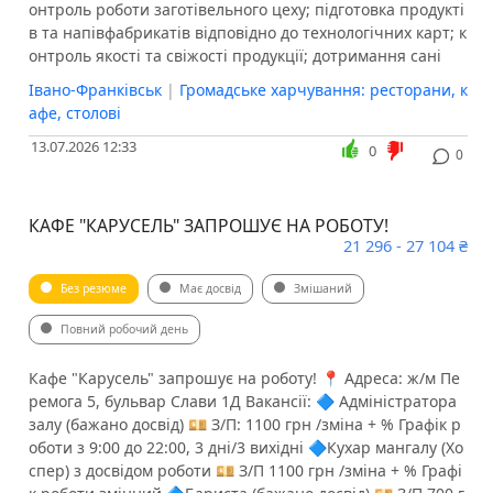
онтроль роботи заготівельного цеху; підготовка продукті
в та напівфабрикатів відповідно до технологічних карт; к
онтроль якості та свіжості продукції; дотримання сані
Івано-Франківськ
|
Громадське харчування: ресторани, к
афе, столові
13.07.2026 12:33
0
0
КАФЕ "КАРУСЕЛЬ" ЗАПРОШУЄ НА РОБОТУ!
21 296 - 27 104 ₴
Без резюме
Має досвід
Змішаний
Повний робочий день
Кафе "Карусель" запрошує на роботу! 📍 Адреса: ж/м Пе
ремога 5, бульвар Слави 1Д Вакансії: 🔷 Адміністратора
залу (бажано досвід) 💴 З/П: 1100 грн /зміна + % Графік р
оботи з 9:00 до 22:00, 3 дні/3 вихідні 🔷Кухар мангалу (Хо
спер) з досвідом роботи 💴 З/П 1100 грн /зміна + % Графі