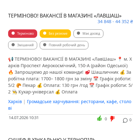
ТЕРМІНОВО! ВАКАНСІЇ В МАГАЗИНІ «ЛАВШАШ»
34 848 - 44 352 ₴
Терміново
Без резюме
Має досвід
Змішаний
Повний робочий день
📢 ТЕРМІНОВО! ВАКАНСІЇ В МАГАЗИНІ «ЛавШаш» 📍 м. Х
арків Проспект Аерокосмічний, 150-А (район Одеської)
🔥 Запрошуємо до нашої команди! 🥩 Шашличник 💰 За
робітна плата: 1700– 1800 грн за зміну 📅 Графік роботи:
5/2 🥐 Пекар 💰 Оплата: 130 грн /год 📅 Графік роботи: 5/
2 👨‍🍳 Кухар-універсал 💰 Оплата
Харків
|
Громадське харчування: ресторани, кафе, столо
ві
14.07.2026 10:31
0
0