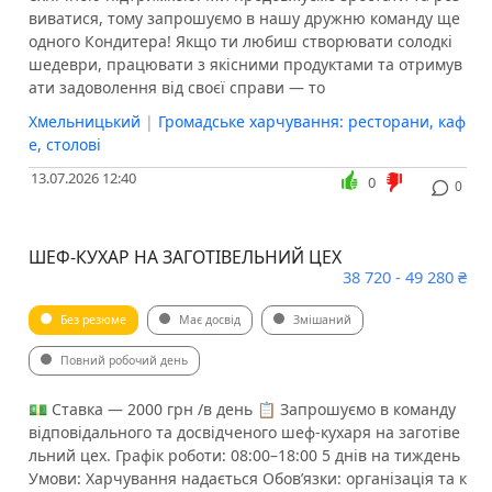
виватися, тому запрошуємо в нашу дружню команду ще
одного Кондитера! Якщо ти любиш створювати солодкі
шедеври, працювати з якісними продуктами та отримув
ати задоволення від своєї справи — то
Хмельницький
|
Громадське харчування: ресторани, каф
е, столові
13.07.2026 12:40
0
0
ШЕФ-КУХАР НА ЗАГОТІВЕЛЬНИЙ ЦЕХ
38 720 - 49 280 ₴
Без резюме
Має досвід
Змішаний
Повний робочий день
💵 Ставка — 2000 грн /в день 📋 Запрошуємо в команду
відповідального та досвідченого шеф-кухаря на заготіве
льний цех. Графік роботи: 08:00–18:00 5 днів на тиждень
Умови: Харчування надається Обов’язки: організація та к