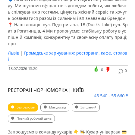
ду! Ми шукаємо офіціантів з досвідом роботи, які люблят
ь спілкування з гостями, цінують якісний сервіс та хочут
ь розвиватися разом із сильним і впізнаваним брендом.
📍 Наші локації: вул. Підстригача, 1В (Duck’s Lake) вул. Бр
атів Рогатинців, 4 Ми пропонуємо: стабільну роботу в ус
пішній компанії; конкурентну та своєчасну оплату праці;
про
Львів
|
Громадське харчування: ресторани, кафе, столов
і
13.07.2026 15:20
0
0
РЕСТОРАН ЧОРНОМОРКА | КИЇВ
45 540 - 55 660 ₴
Без резюме
Має досвід
Змішаний
Повний робочий день
Запрошуємо в команду кухарів 👇 🧑‍🍳 Кухар-універсал 💳