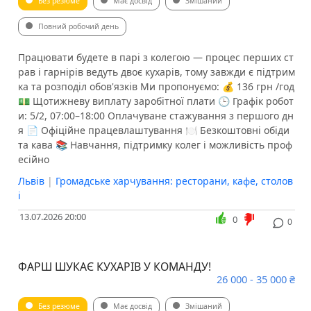
Без резюме
Має досвід
Змішаний
Повний робочий день
Працювати будете в парі з колегою — процес перших ст
рав і гарнірів ведуть двоє кухарів, тому завжди є підтрим
ка та розподіл обов'язків Ми пропонуємо: 💰 136 грн /год
💵 Щотижневу виплату заробітної плати 🕒 Графік робот
и: 5/2, 07:00–18:00 Оплачуване стажування з першого дн
я 📄 Офіційне працевлаштування 🍽 Безкоштовні обіди
та кава 📚 Навчання, підтримку колег і можливість проф
есійно
Львів
|
Громадське харчування: ресторани, кафе, столов
і
13.07.2026 20:00
0
0
ФАРШ ШУКАЄ КУХАРІВ У КОМАНДУ!
26 000 - 35 000 ₴
Без резюме
Має досвід
Змішаний