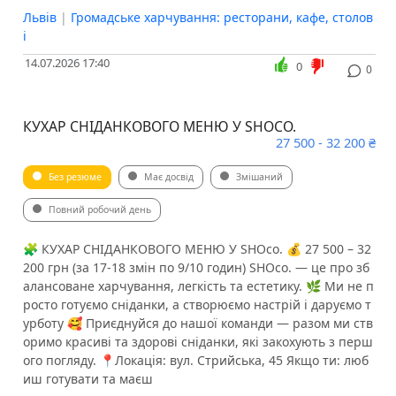
Львів
|
Громадське харчування: ресторани, кафе, столов
і
14.07.2026 17:40
0
0
КУХАР СНІДАНКОВОГО МЕНЮ У SHOCO.
27 500 - 32 200 ₴
Без резюме
Має досвід
Змішаний
Повний робочий день
​​🧩 КУХАР СНІДАНКОВОГО МЕНЮ У SHOco. 💰 27 500 – 32
200 грн (за 17-18 змін по 9/10 годин) SHOco. — це про зб
алансоване харчування, легкість та естетику. 🌿 Ми не п
росто готуємо сніданки, а створюємо настрій і даруємо т
урботу 🥰 Приєднуйся до нашої команди — разом ми ств
оримо красиві та здорові сніданки, які закохують з перш
ого погляду. 📍Локація: вул. Стрийська, 45 Якщо ти: ️люб
иш готувати та маєш