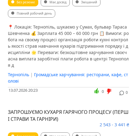
Без резюме
Має досвід
Змішаний
Повний робочий день
📍 Локація: Тернопіль, шукаємо у Сумах, бульвар Тараса
Шевченка 💰 Зарплата 45 000 – 60 000 грн 📋 Вимоги: ро
бота на своєму процесі організація роботи кухні контрол
ь якості страв навчання кухарів підтримання порядку і д
исципліни 🌟 Переваги: безкоштовне харчування своєч
асна виплата заробітної плати робота в центрі Тернопол
я д
Тернопіль
|
Громадське харчування: ресторани, кафе, ст
олові
13.07.2026 20:23
0
0
ЗАПРОШУЄМО КУХАРЯ ГАРЯЧОГО ПРОЦЕСУ (ПЕРШ
І СТРАВИ ТА ГАРНІРИ)
2 543 - 3 441 ₴