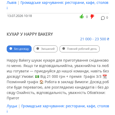
Львів
|
Громадське харчування: ресторани, кафе, столов
і
13.07.2026 10:18
0
0
КУХАР У HAPPY BAKERY
21 000 - 23 500 ₴
Без досвіду
Змішаний
Повний робочий день
Happy Bakery шукає кухаря для приготування сніданково
го меню. Якщо ти відповідальний/на, уважний/на та люб
иш готувати — приєднуйся до нашої команди, навіть без
досвіду! Умови: 💵 Від 21 000 грн + премія ️ Графік 3/3 📆
Позмінний графік 🏠 Робота в закладі Вимоги: Досвід роб
оти буде перевагою, але розглядаємо кандидатів і без до
свіду Охайність, відповідальність, уважність Обов’язки: ️
Пригот
Луцьк
|
Громадське харчування: ресторани, кафе, столов
і