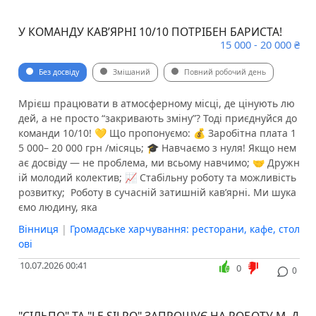
У КОМАНДУ КАВ’ЯРНІ 10/10 ПОТРІБЕН БАРИСТА! ️
15 000 - 20 000 ₴
Без досвіду
Змішаний
Повний робочий день
Мрієш працювати в атмосферному місці, де цінують лю
дей, а не просто “закривають зміну”? Тоді приєднуйся до
команди 10/10! 💛 Що пропонуємо: 💰 Заробітна плата 1
5 000– 20 000 грн /місяць; 🎓 Навчаємо з нуля! Якщо нем
ає досвіду — не проблема, ми всьому навчимо; 🤝 Дружн
ій молодий колектив; 📈 Стабільну роботу та можливість
розвитку; ️ Роботу в сучасній затишній кав’ярні. Ми шука
ємо людину, яка
Вінниця
|
Громадське харчування: ресторани, кафе, стол
ові
10.07.2026 00:41
0
0