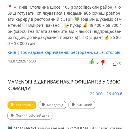
📍 м. Київ, Столичне шосе, 103 (Голосіївський район) Лю
биш готувати, спілкуватися з людьми або хочеш розпоч
ати кар'єру в ресторанній сфері? 💚 Тоді ми шукаємо сам
е тебе! 🍽 Відкриті вакансії: 👨‍🍳 Кухар 💰 48 400 – 68 700 г
рн (заробітна плата залежить від кількості відпрацьован
их годин, до вирахування податків) 🍽 Офіціант 💰 26 80
0 – 38 000 грн
Київ
|
Громадське харчування: ресторани, кафе, столові
13.07.2026 16:30
0
0
MAMENORI ВІДКРИВАЄ НАБІР ОФІЦІАНТІВ У СВОЮ
КОМАНДУ!
22 000 - 26 400 ₴
Без резюме
Має досвід
Змішаний
Повний робочий день
​​​​​​​​​​​​​​​​​​​​💙 MAMENORI відкриває набір ОФІЦІАНТІВ у свою коман