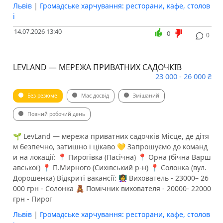
Львів
|
Громадське харчування: ресторани, кафе, столов
і
14.07.2026 13:40
0
0
LEVLAND — МЕРЕЖА ПРИВАТНИХ САДОЧКІВ
23 000 - 26 000 ₴
Без резюме
Має досвід
Змішаний
Повний робочий день
​​🌱 LevLand — мережа приватних садочків Місце, де дітя
м безпечно, затишно і цікаво 💛 Запрошуємо до команд
и на локації: 📍 Пирогівка (Пасічна) 📍 Орна (бічна Варш
авської) 📍 П.Мирного (Сихівський р-н) 📍 Солонка (вул.
Дорошенка) Відкриті вакансії: 👩‍🏫 Вихователь - 23000– 26
000 грн - Солонка 🧸 Помічник вихователя - 20000- 22000
грн - Пирог
Львів
|
Громадське харчування: ресторани, кафе, столов