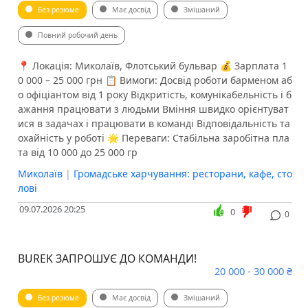
Без резюме
Має досвід
Змішаний
Повний робочий день
📍 Локація: Миколаїв, Флотський бульвар 💰 Зарплата 1
0 000 – 25 000 грн 📋 Вимоги: Досвід роботи барменом аб
о офіціантом від 1 року Відкритість, комунікабельність і б
ажання працювати з людьми Вміння швидко орієнтуват
ися в задачах і працювати в команді Відповідальність та
охайність у роботі 🌟 Переваги: Стабільна заробітна пла
та від 10 000 до 25 000 гр
Миколаїв
|
Громадське харчування: ресторани, кафе, сто
лові
09.07.2026 20:25
0
0
BUREK ЗАПРОШУЄ ДО КОМАНДИ!
20 000 - 30 000 ₴
Без резюме
Має досвід
Змішаний