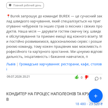
Повний робочий день
​​📍Burek запрошує до команди! BUREK — це сучасний зак
лад швидкого харчування, який спеціалізується на приг
отуванні чебуреків та інших страв із якісних і свіжих про
дуктів. Наша місія — дарувати гостям смачну їжу, швидк
е обслуговування та приємні емоції від кожного візиту. М
и постійно розвиваємося, вдосконалюємо сервіс і розши
рюємо команду, тому кожен працівник має можливість п
рофесійного та карʼєрного зростання. Ми цінуємо відпові
дальність, ініціативність і бажання навчатися, п
Львів
|
Громадське харчування: ресторани, кафе, столов
і
09.07.2026 20:21
0
0
+
КОНДИТЕР НА ПРОЦЕС НАПОЛЕОНІВ ТА КРУАСАНІ
В
18 480 - 23 520 ₴