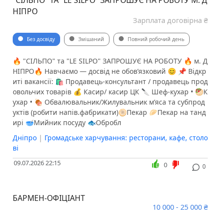
"СІЛЬПО" ТА "LE SILPO" ЗАПРОШУЄ НА РОБОТУ М. Д
НІПРО
Зарплата договірна ₴
Без досвіду
Змішаний
Повний робочий день
🔥 "СІЛЬПО" та "LE SILPO" ЗАПРОШУЄ НА РОБОТУ 🔥 м. Д
НІПРО🔥 Навчаємо — досвід не обовʼязковий 😊 📌 Відкр
иті вакансії: 🛍 Продавець-консультант / продавець прод
овольчих товарів 💰 Касир/ касир ЦК 🔪 Шеф-кухар • 🥙К
ухар • 🍖 Обвалювальник/Жилувальник м’яса та субпрод
уктів (робити напів.фабрикати)🫓Пекар 🥟Пекар на танд
ирі 🥣Мийник посуду 🐟Обробл
Дніпро
|
Громадське харчування: ресторани, кафе, столо
ві
09.07.2026 22:15
0
0
БАРМЕН-ОФІЦІАНТ
10 000 - 25 000 ₴