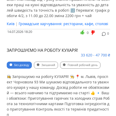
еки праці на кухні відповідальність та уважність до дета
лей швидкість та точність в роботі 🔢 Переваги: графік р
оботи 4/2, з 11.00 до 22.00 зміна 2200 грн + чай
Київ
|
Громадське харчування: ресторани, кафе, столові
14.07.2026 18:20
0
0
ЗАПРОШУЄМО НА РОБОТУ КУХАРЯ!
33 620 - 47 700 ₴
Без досвіду
Змішаний
Повний робочий день
👩‍🍳 Запрошуємо на роботу КУХАРЯ! 👨‍🍳 📍 м. Львів, просп
ект Чорновола 93 Ми шукаємо відповідального та уважн
ого кухаря у нашу команду. Досвід роботи не обов’язкови
й — всього навчимо та підтримаємо на старті 👍 🔹 Ваш
і обов’язки: Приготування гарячих та холодних страв Роб
ота за технологічними картами Підготовка інгредієнтів д
о приготування Контроль якості та термінів придатності
п