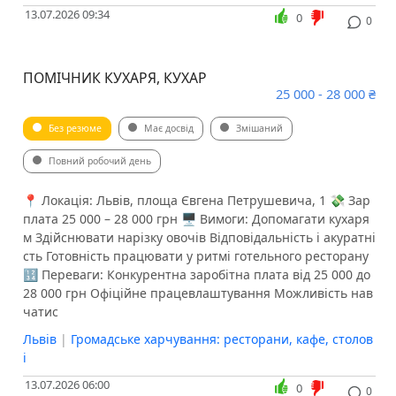
13.07.2026 09:34
0
0
ПОМІЧНИК КУХАРЯ, КУХАР
25 000 - 28 000 ₴
Без резюме
Має досвід
Змішаний
Повний робочий день
📍 Локація: Львів, площа Євгена Петрушевича, 1 💸 Зар
плата 25 000 – 28 000 грн 🖥 Вимоги: Допомагати кухаря
м Здійснювати нарізку овочів Відповідальність і акуратні
сть Готовність працювати у ритмі готельного ресторану
🔢 Переваги: Конкурентна заробітна плата від 25 000 до
28 000 грн Офіційне працевлаштування Можливість нав
чатис
Львів
|
Громадське харчування: ресторани, кафе, столов
і
13.07.2026 06:00
0
0