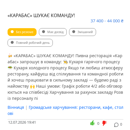
«КАРАБАС» ШУКАЄ КОМАНДУ!
37 400 - 44 000 ₴
Без резюме
Має досвід
Змішаний
Повний робочий день
🍻 «КАРАБАС» ШУКАЄ КОМАНДУ! Пивна ресторація «Кар
абас» запрошує в команду: 👨‍🍳 Кухаря гарячого процесу
🥗 Кухаря холодного процесу Якщо ти любиш атмосферу
ресторану, кайфуєш від спілкування та командної роботи
й хочеш працювати в сильному закладі — будемо раді з
найомству 🙌 Наші умови: Графік роботи 4/2 або обговор
юється на співбесіді Харчування за рахунок закладу Розв
із персоналу пі
Вінниця
|
Громадське харчування: ресторани, кафе, стол
ові
12.07.2026 19:41
0
0