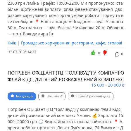
2300 грн /зміна ️ Графік: 10:00–22:00 Ми пропонуємо: ️ ста
більні щотижневі виплати ️ оплачуване стажування ️ дво
разове харчування ️ комфортні умови роботи ️ форму та в
се необхідне 📍 Наші локації: м. Іподром — вул. Успішна
30 м. Театральна — вул. Євгена Чикаленка 20 м. Оболонь
— пр-т Володимира Ів
Київ
|
Громадське харчування: ресторани, кафе, столові
13.07.2026 14:37
0
0
ПОТРІБЕН ОФІЦІАНТ (ТЦ "ГОЛЛІВУД") У КОМПАНІЮ
ФЛАЙ КІДС, ДИТЯЧИЙ РОЗВАЖАЛЬНИЙ КОМПЛЕКС
15 000 - 20 000 ₴
Без досвіду
Змішаний
Повний робочий день
Потрібен Офіціант (ТЦ "Голлівуд") у компанію Флай Кідс,
дитячий розважальний комплекс Умови: 💰 Зарплата 15
000- 20000 грн 🕔 Вид зайнятості: повна зайнятість 📍 А
дреса роботи: проспект Левка Лук'яненка, 74 Вимоги: · Д