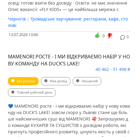
освід: готові взяти без досвіду · Освіта: не має значення
Опис вакансії: «FLY KIDS» — це найбільша мережа с
Чернігів
|
Громадське харчування: ресторани, кафе, сто
лові
13.07.2026 13:00
0
0
MAMENORI РОСТЕ - І МИ ВІДКРИВАЄМО НАБІР У НО
ВУ КОМАНДУ НА DUCK’S LAKE!
40 462 - 51 498 ₴
Без резюме
Має досвід
Змішаний
Повний робочий день
​​​​​​​​​​​​💙 MAMENORI росте - і ми відкриваємо набір у нову кома
нду на DUCK’S LAKE! зовсім скоро у Львові стане ще біль
ше найсмачніших суші від MAMENORI 🍣 Запрошуємо д
о команди КУХАРІВ ТА СУШИСТІВ з досвідом роботи, які
прагнуть професійного розвитку, цінують якість у своїй с