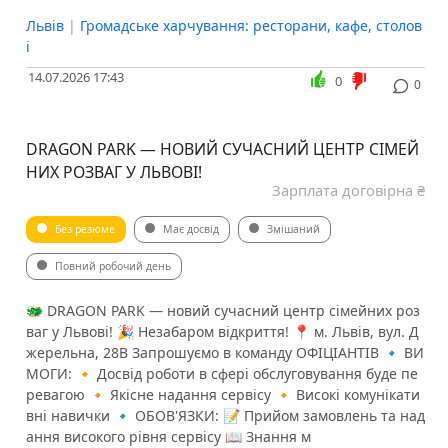
Львів
|
Громадське харчування: ресторани, кафе, столов
і
14.07.2026 17:43
0
0
DRAGON PARK — НОВИЙ СУЧАСНИЙ ЦЕНТР СІМЕЙ
НИХ РОЗВАГ У ЛЬВОВІ!
Зарплата договірна ₴
Без резюме
Має досвід
Змішаний
Повний робочий день
​​🐲 DRAGON PARK — новий сучасний центр сімейних роз
ваг у Львові! 🎉 Незабаром відкриття! 📍 м. Львів, вул. Д
жерельна, 28В Запрошуємо в команду ОФІЦІАНТІВ 🔹 ВИ
МОГИ: 🔸 Досвід роботи в сфері обслуговування буде пе
ревагою 🔸 Якісне надання сервісу 🔸 Високі комунікати
вні навички 🔹 ОБОВ'ЯЗКИ: 📝 Прийом замовлень та над
ання високого рівня сервісу 📖 Знання м