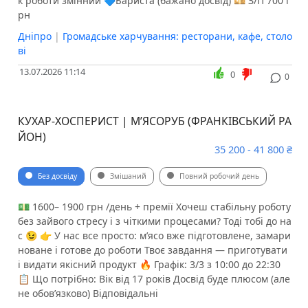
к роботи змінний 🔷Бариста (бажано досвід) 💴 З/П 700 г
рн
Дніпро
|
Громадське харчування: ресторани, кафе, столо
ві
13.07.2026 11:14
0
0
КУХАР-ХОСПЕРИСТ | М’ЯСОРУБ (ФРАНКІВСЬКИЙ РА
ЙОН)
35 200 - 41 800 ₴
Без досвіду
Змішаний
Повний робочий день
💵 1600– 1900 грн /день + премії Хочеш стабільну роботу
без зайвого стресу і з чіткими процесами? Тоді тобі до на
с 😉 👉 У нас все просто: м’ясо вже підготовлене, замари
новане і готове до роботи Твоє завдання — приготувати
і видати якісний продукт 🔥 Графік: 3/3 з 10:00 до 22:30
📋 Що потрібно: Вік від 17 років Досвід буде плюсом (але
не обов’язково) Відповідальні