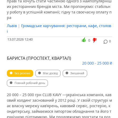
праві та хочуть стати частиною одного з найпопулярніш
их ресторанних брендів міста. Ми пропонуємо: стабільн
у роботу в успішній компанії; гідну та своєчасну оплату п
ра
Львів
|
Громадське харчування: ресторани, кафе, столов
і
13.07.2026 12:40
0
0
БАРИСТА (ПРОСПЕКТ, КВАРТАЛ)
20 000 - 25 000 ₴
Без резюме
Має досвід
Змішаний
Повний робочий день
20 000 – 25 000 грн CLUB KAVY —українська компанія, кав
овий холдинг заснований у 2012 році. У своїй структурі м
ає власну мережу кав’ярень, кавовий сервіс, ростерію, к
ондитерську, займаємося імпортом обладнання та його т
ехнічною підтримкою. Ми продовжуємо зростати та роз