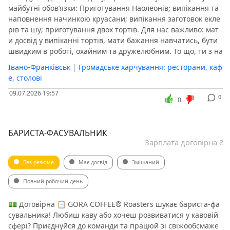
майбутні обовʼязки: Приготування Наолеонів; випікання та
наповнення начинкою круасани; випікання заготовок екле
рів та шу; приготування двох тортів. Для нас важливо: мат
и досвід у випіканні тортів, мати бажання навчатись, бути
швидким в роботі, охайним та дружелюбним. То що, ти з на
Івано-Франківськ
|
Громадське харчування: ресторани, каф
е, столові
09.07.2026 19:57
0
0
БАРИСТА-ФАСУВАЛЬНИК
Зарплата договірна ₴
Без резюме
Має досвід
Змішаний
Повний робочий день
💵 Договірна 📋 GORA COFFEE® Roasters шукає бариста-фа
сувальника! Любиш каву або хочеш розвиватися у кавовій
сфері? Приєднуйся до команди та працюй зі свіжообсмаже