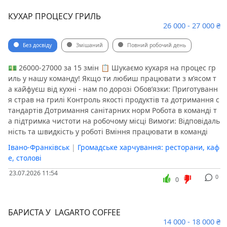
КУХАР ПРОЦЕСУ ГРИЛЬ
26 000 - 27 000 ₴
Без досвіду
Змішаний
Повний робочий день
💵 26000-27000 за 15 змін 📋 Шукаємо кухаря на процес гр
иль у нашу команду! Якщо ти любиш працювати з м’ясом т
а кайфуєш від кухні - нам по дорозі Обов’язки: Приготуванн
я страв на грилі Контроль якості продуктів та дотримання с
тандартів Дотримання санітарних норм Робота в команді т
а підтримка чистоти на робочому місці Вимоги: Відповідаль
ність та швидкість у роботі Вміння працювати в команді
Івано-Франківськ
|
Громадське харчування: ресторани, каф
е, столові
23.07.2026 11:54
0
0
БАРИСТА У LAGARTO COFFEE
14 000 - 18 000 ₴