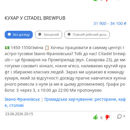
КУХАР У CITADEL BREWPUB
31 900 - 34 100 ₴
Без досвіду
Змішаний
Повний робочий день
💵 1450-1550/зміна 📋 Хочеш працювати в самому центрі г
астро-тусовки Івано-Франківська? Тобі до нас! Citadel brewp
ub— це броварня на Промприладі (вул. Сахарова 23), де ми
готуємо соковиті хінкалі, ніжне м'ясо, наливаємо крутий кра
фт і збираємо класних людей. Зараз ми шукаємо в команду
кухаря, який за відсутності досвіду прагне навчитися куліна
рного ремесла з нуля (а ми в цьому допоможемо). Графік ро
боти: 3 через 3, з 10:00 до 22:00 Ми пропонуємо
Івано-Франківськ
|
Громадське харчування: ресторани, каф
е, столові
23.06.2026 20:15
0
0