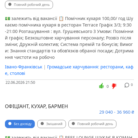
Повний робочий день
💵 залежить від вакансії 📋 Помічник кухаря 100,00/ год Шу
каємо помічника кухаря в ресторан Terrace Графік 3/3; 9:30
-21:00 Розташування : вул. Грушевського 3 Умови: Позмінни
й графік; Безкоштовне харчування персоналу; Розвіз після
зміни; Дружній колектив; Система премій та бонусів; Вимог
и: Знання стандартів та обов’язків обраної посади; Дотрима
ння чистоти на робочо
Івано-Франківськ
|
Громадське харчування: ресторани, каф
е, столові
22.06.2026 21:50
0
0
ОФІЦІАНТ, КУХАР, БАРМЕН
29 040 - 36 960 ₴
Без досвіду
Змішаний
Повний робочий день
💵 залежить від вакансії 📋 REES LOUNGE ШУКАЄ В КОМАН