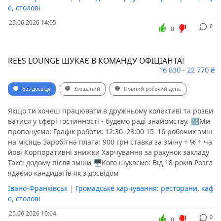
е, столові
25.06.2026 14:05
0
0
REES LOUNGE ШУКАЄ В КОМАНДУ ОФІЦІАНТА!
16 830 - 22 770 ₴
Без досвіду
Змішаний
Повний робочий день
Якщо ти хочеш працювати в дружньому колективі та розви
ватися у сфері гостинності - будемо раді знайомству. 🔢Ми
пропонуємо: Графік роботи: 12:30–23:00 15–16 робочих змін
на місяць Заробітна плата: 900 грн ставка за зміну + % + ча
йові Корпоративні знижки Харчування за рахунок закладу
Таксі додому після зміни 🖥Кого шукаємо: Від 18 років Розгл
ядаємо кандидатів як з досвідом
Івано-Франківськ
|
Громадське харчування: ресторани, каф
е, столові
25.06.2026 10:04
0
0