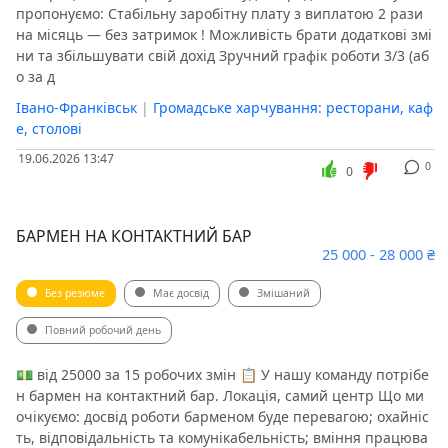
пропонуємо: Стабільну заробітну плату з виплатою 2 рази
на місяць — без затримок ! Можливість брати додаткові змі
ни та збільшувати свій дохід Зручний графік роботи 3/3 (аб
о за д
Івано-Франківськ
|
Громадське харчування: ресторани, каф
е, столові
19.06.2026 13:47
0
0
БАРМЕН НА КОНТАКТНИЙ БАР
25 000 - 28 000 ₴
Без резюме
Має досвід
Змішаний
Повний робочий день
💵 від 25000 за 15 робочих змін 📋 У нашу команду потрібе
н бармен на контактний бар. Локація, самий центр Що ми
очікуємо: досвід роботи барменом буде перевагою; охайніс
ть, відповідальність та комунікабельність; вміння працюва