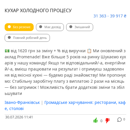
КУХАР ХОЛОДНОГО ПРОЦЕСУ
31 363 - 39 917 ₴
Без резюме
Має досвід
Змішаний
Повний робочий день
💵 від 1620 грн за зміну + % від виручки 📋 Ми оновлений з
аклад Promenade! Вже більше 5 років на ринку Шукаємо кух
арів у нашу команду! Якщо ти відповідальний/-а, енергійни
й/-а, вмієш працювати на результат і отримуєш задоволен
ня від якісної кухні — будемо раді знайомству! Ми пропонує
мо: Стабільну заробітну плату з виплатою 2 рази на місяць
— без затримок ! Можливість брати додаткові зміни та збіл
ьшувати
Івано-Франківськ
|
Громадське харчування: ресторани, каф
е, столові
30.07.2026 11:41
0
0