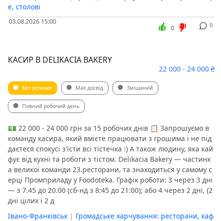
е, столові
03.08.2026 15:00
0
0
КАСИР В DELIKACIA BAKERY
22 000 - 24 000 ₴
Без резюме
Має досвід
Змішаний
Повний робочий день
💵 22 000 - 24 000 грн за 15 робочих днів 📋 Запрошуємо в
команду касира, який вмієте працювати з грошима і не під
даєтеся спокусі з'їсти всі тістечка :) А також людину, яка кай
фує від кухні та роботи з тістом. Delikacia Bakery — частинк
а великої команди 23.ресторани, та знаходиться у самому с
ерці Промприладу у Foodoteka. Графік роботи: 3 через 3 дні
— з 7.45 до 20.00 (сб-нд з 8:45 до 21:00); або 4 через 2 дні, (2
дні цілих і 2 д
Івано-Франківськ
|
Громадське харчування: ресторани, каф