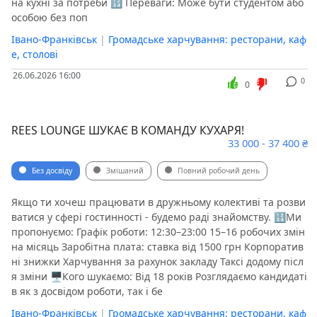
на кухні за потреби 🔢 Переваги: Може бути студентом або
особою без поп
Івано-Франківськ
|
Громадське харчування: ресторани, каф
е, столові
26.06.2026 16:00
0
0
REES LOUNGE ШУКАЄ В КОМАНДУ КУХАРЯ!
33 000 - 37 400 ₴
Без досвіду
Змішаний
Повний робочий день
Якщо ти хочеш працювати в дружньому колективі та розви
ватися у сфері гостинності - будемо раді знайомству. 🔢Ми
пропонуємо: Графік роботи: 12:30–23:00 15–16 робочих змін
на місяць Заробітна плата: ставка від 1500 грн Корпоратив
ні знижки Харчування за рахунок закладу Таксі додому післ
я зміни 🖥Кого шукаємо: Від 18 років Розглядаємо кандидаті
в як з досвідом роботи, так і бе
Івано-Франківськ
|
Громадське харчування: ресторани, каф