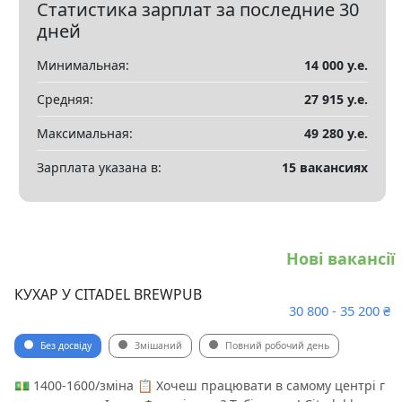
Статистика зарплат за последние 30
Показать все разделы
▼
дней
Минимальная:
14 000 у.е.
Средняя:
27 915 у.е.
Максимальная:
49 280 у.е.
Зарплата указана в:
15 вакансиях
Нові вакансії
КУХАР У CITADEL BREWPUB
30 800 - 35 200 ₴
Без досвіду
Змішаний
Повний робочий день
💵 1400-1600/зміна 📋 Хочеш працювати в самому центрі г