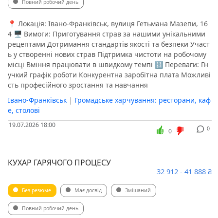
Повний робочий день
📍 Локація: Івано-Франківськ, вулиця Гетьмана Мазепи, 16
4 🖥 Вимоги: Приготування страв за нашими унікальними
рецептами Дотримання стандартів якості та безпеки Участ
ь у створенні нових страв Підтримка чистоти на робочому
місці Вміння працювати в швидкому темпі 🔢 Переваги: Гн
учкий графік роботи Конкурентна заробітна плата Можливі
сть професійного зростання та навчання ️
Івано-Франківськ
|
Громадське харчування: ресторани, каф
е, столові
19.07.2026 18:00
0
0
КУХАР ГАРЯЧОГО ПРОЦЕСУ
32 912 - 41 888 ₴
Без резюме
Має досвід
Змішаний
Повний робочий день