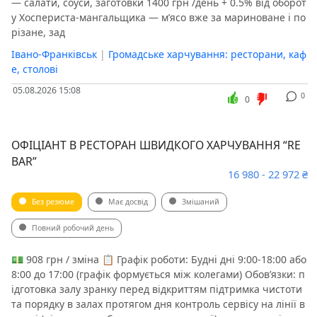
— салати, соуси, заготовки 1400 грн /день + 0.5% від оборот
у Хоспериста-мангальщика — мʼясо вже за мариноване і по
різане, зад
Івано-Франківськ
|
Громадське харчування: ресторани, каф
е, столові
05.08.2026 15:08
0
0
ОФІЦІАНТ В РЕСТОРАН ШВИДКОГО ХАРЧУВАННЯ “RE
BAR”
16 980 - 22 972 ₴
Без резюме
Має досвід
Змішаний
Повний робочий день
💵 908 грн / зміна 📋 Графік роботи: Будні дні 9:00-18:00 або
8:00 до 17:00 (графік формується між колегами) Обов’язки: п
ідготовка залу зранку перед відкриттям підтримка чистоти
та порядку в залах протягом дня контроль сервісу на лінії в