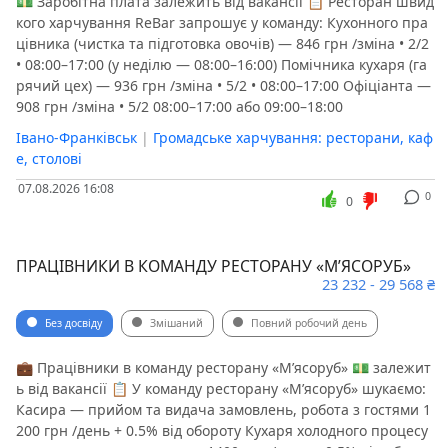
💵 Заробітна плата залежить від вакансії 📋 Ресторан швид
кого харчування ReBar запрошує у команду: Кухонного пра
цівника (чистка та підготовка овочів) — 846 грн /зміна • 2/2
• 08:00–17:00 (у неділю — 08:00–16:00) Помічника кухаря (га
рячий цех) — 936 грн /зміна • 5/2 • 08:00–17:00 Офіціанта —
908 грн /зміна • 5/2 08:00–17:00 або 09:00–18:00
Івано-Франківськ
|
Громадське харчування: ресторани, каф
е, столові
07.08.2026 16:08
0
0
ПРАЦІВНИКИ В КОМАНДУ РЕСТОРАНУ «МʼЯСОРУБ»
23 232 - 29 568 ₴
Без досвіду
Змішаний
Повний робочий день
💼 Працівники в команду ресторану «Мʼясоруб» 💵 залежит
ь від вакансії 📋 У команду ресторану «Мʼясоруб» шукаємо:
Касира — прийом та видача замовлень, робота з гостями 1
200 грн /день + 0.5% від обороту Кухаря холодного процесу