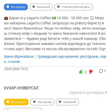
Без досвіду
Змішаний
Повний робочий день
💼 Бариста у Lagarto Coffee 💵 14 000 - 18 000 грн 📋 Мере
жа кав’ярень Lagarto Coffee запрошує на роботу баристу в
місті Івано-Франківськ. Якщо ти любиш каву, легко знаходи
ш спільну мову з людьми та маєш бажання навчатися й ро
звиватися — будемо раді бачити тебе у нашій команді. Обо
в’язки: Приготування кавових напоїв відповідно до техноло
гічних карт; Ввічливе та якісне обслуговування гостей; Підт
Івано-Франківськ
|
Громадське харчування: ресторани, каф
е, столові
20.07.2026 15:12
0
0
КУХАР-УНІВЕРСАЛ
Зарплата договірна ₴
Без резюме
Має досвід
Змішаний