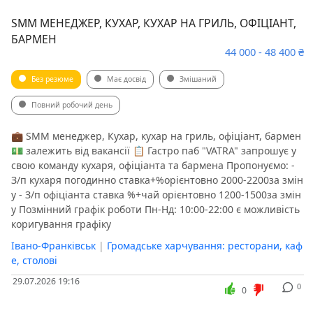
SMM МЕНЕДЖЕР, КУХАР, КУХАР НА ГРИЛЬ, ОФІЦІАНТ,
БАРМЕН
44 000 - 48 400 ₴
Без резюме
Має досвід
Змішаний
Повний робочий день
💼 SMM менеджер, Кухар, кухар на гриль, офіціант, бармен
‎💵 залежить від вакансії ‎📋 Гастро паб "VATRA" запрошує у
свою команду кухаря, офіціанта та бармена ‎Пропонуємо: ‎-
З/п кухаря погодинно ставка+%орієнтовно 2000-2200за змін
у ‎- З/п офіціанта ставка %+чай ‎орієнтовно 1200-1500за змін
у ‎Позмінний графік роботи Пн-Нд: 10:00-22:00 є можливість
коригування графіку
Івано-Франківськ
|
Громадське харчування: ресторани, каф
е, столові
29.07.2026 19:16
0
0