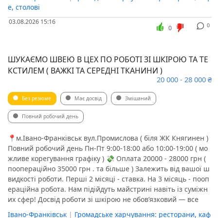
е, столові
03.08.2026 15:16
0
0
ШУКАЄМО ШВЕЮ В ЦЕХ ПО РОБОТІ ЗІ ШКІРОЮ ТА ТЕ
КСТИЛЕМ ( ВАЖКІ ТА СЕРЕДНІ ТКАНИНИ )
20 000 - 28 000 ₴
Без резюме
Має досвід
Змішаний
Повний робочий день
📍м.Івано-Франківськ вул.Промислова ( біля ЖК Княгинен )
️Повний робочий день Пн-Пт 9:00-18:00 або 10:00-19:00 ( мо
жливе корегування графіку ) 💸 Оплата 20000 - 28000 грн (
поопераційно 35000 грн . та більше ) Залежить від вашої ш
видкості роботи. Перші 2 місяці - ставка. На 3 місяць - пооп
ераційна робота. Нам підійдуть майстрині навіть із суміжн
их сфер! Досвід роботи зі шкірою не обов’язковий — все
Івано-Франківськ
|
Громадське харчування: ресторани, каф