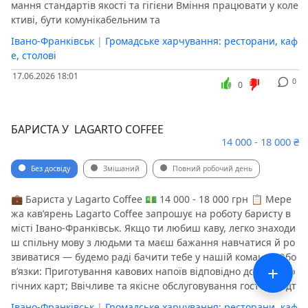
мання стандартів якості та гігієни Вміння працювати у коле
ктиві, бути комунікабельним та
Івано-Франківськ
|
Громадське харчування: ресторани, каф
е, столові
17.06.2026 18:01
0
0
БАРИСТА У LAGARTO COFFEE
14 000 - 18 000 ₴
Без досвіду
Змішаний
Повний робочий день
💼 Бариста у Lagarto Coffee 💵 14 000 - 18 000 грн 📋 Мере
жа кав’ярень Lagarto Coffee запрошує на роботу баристу в
місті Івано-Франківськ. Якщо ти любиш каву, легко знаходи
ш спільну мову з людьми та маєш бажання навчатися й ро
звиватися — будемо раді бачити тебе у нашій команді. Обо
+
в’язки: Приготування кавових напоїв відповідно до техноло
гічних карт; Ввічливе та якісне обслуговування гостей; Підт
Івано-Франківськ
|
Громадське харчування: ресторани, каф