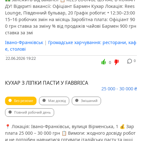
ДУ! Відкриті вакансії: Офіціант Бармен Кухар Локація: Rees
Lounge, Південний бульвар, 20 Графік роботи: • 12:30–23:00
15–16 робочих змін на місяць Заробітна плата: Офіціант 90
0 грн ставка за зміну % від продажів чайові Бармен 900 грн
ставка за змі
Івано-Франківськ
|
Громадське харчування: ресторани, каф
е, столові
22.06.2026 19:22
0
0
КУХАР З ЛІПКИ ПАСТИ У FABBRICA
25 000 - 30 000 ₴
Без резюме
Має досвід
Змішаний
Повний робочий день
📍 Локація: Івано-Франківськ, вулиця Вірменська, 1 💰 Зар
плата 25 000 – 30 000 грн 📋 Вимоги: жодного досвіду робот
и не потрібен навчитися готувати італійську пасту та інші