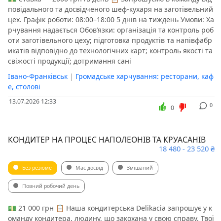
повідального та досвідченого шеф-кухаря на заготівельний
цех. Графік роботи: 08:00–18:00 5 днів на тиждень Умови: Ха
рчування надається Обов’язки: організація та контроль роб
оти заготівельного цеху; підготовка продуктів та напівфабр
икатів відповідно до технологічних карт; контроль якості та
свіжості продукції; дотримання сані
Івано-Франківськ
|
Громадське харчування: ресторани, каф
е, столові
13.07.2026 12:33
0
0
КОНДИТЕР НА ПРОЦЕС НАПОЛЕОНІВ ТА КРУАСАНІВ
18 480 - 23 520 ₴
Без резюме
Має досвід
Змішаний
Повний робочий день
💵 21 000 грн 📋 Наша кондитерська Delikacia запрошує у к
оманду кондитера, людину, що закохана у свою справу. Твої