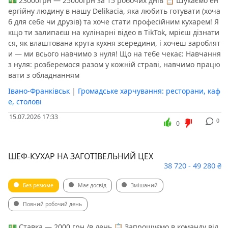
💵 23000грн — 25000грн за 15 робочих днів 📋 Шукаємо ен
ергійну людину в нашу Delikacia, яка любить готувати (хоча
б для себе чи друзів) та хоче стати професійним кухарем! Я
кщо ти залипаєш на кулінарні відео в TikTok, мрієш дізнати
ся, як влаштована крута кухня зсередини, і хочеш зароблят
и — ми всього навчимо з нуля! Що на тебе чекає: Навчання
з нуля: розберемося разом у кожній страві, навчимо працю
вати з обладнанням
Івано-Франківськ
|
Громадське харчування: ресторани, каф
е, столові
15.07.2026 17:33
0
0
ШЕФ-КУХАР НА ЗАГОТІВЕЛЬНИЙ ЦЕХ
38 720 - 49 280 ₴
Без резюме
Має досвід
Змішаний
Повний робочий день
💵 Ставка — 2000 грн /в день 📋 Запрошуємо в команду від