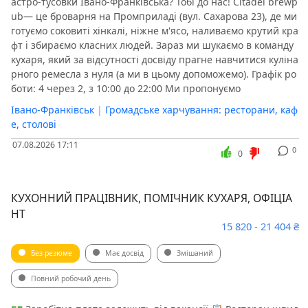
астро-тусовки Івано-Франківська? Тобі до нас! Citadel brewp
ub— це броварня на Промприладі (вул. Сахарова 23), де ми
готуємо соковиті хінкалі, ніжне м'ясо, наливаємо крутий кра
фт і збираємо класних людей. Зараз ми шукаємо в команду
кухаря, який за відсутності досвіду прагне навчитися куліна
рного ремесла з нуля (а ми в цьому допоможемо). Графік ро
боти: 4 через 2, з 10:00 до 22:00 Ми пропонуємо
Івано-Франківськ
|
Громадське харчування: ресторани, каф
е, столові
07.08.2026 17:11
0
0
КУХОННИЙ ПРАЦІВНИК, ПОМІЧНИК КУХАРЯ, ОФІЦІА
НТ
15 820 - 21 404 ₴
Без резюме
Має досвід
Змішаний
Повний робочий день