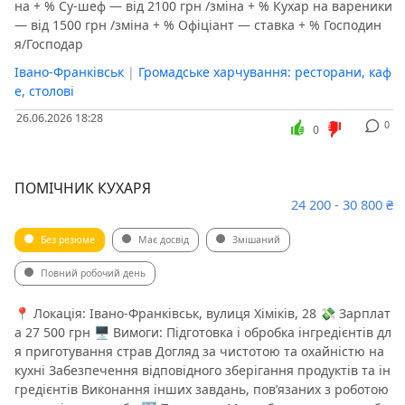
на + % Су-шеф — від 2100 грн /зміна + % Кухар на вареники
— від 1500 грн /зміна + % Офіціант — ставка + % Господин
я/Господар
Івано-Франківськ
|
Громадське харчування: ресторани, каф
е, столові
26.06.2026 18:28
0
0
ПОМІЧНИК КУХАРЯ
24 200 - 30 800 ₴
Без резюме
Має досвід
Змішаний
Повний робочий день
📍 Локація: Івано-Франківськ, вулиця Хіміків, 28 💸 Зарплат
а 27 500 грн 🖥 Вимоги: Підготовка і обробка інгредієнтів дл
я приготування страв Догляд за чистотою та охайністю на
кухні Забезпечення відповідного зберігання продуктів та ін
гредієнтів Виконання інших завдань, пов’язаних з роботою