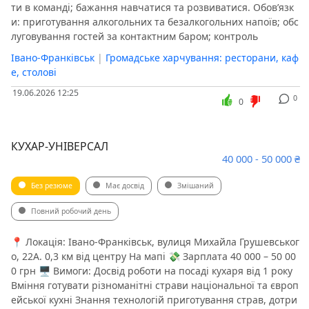
ти в команді; бажання навчатися та розвиватися. Обов’язк
и: приготування алкогольних та безалкогольних напоїв; обс
луговування гостей за контактним баром; контроль
Івано-Франківськ
|
Громадське харчування: ресторани, каф
е, столові
19.06.2026 12:25
0
0
КУХАР-УНІВЕРСАЛ
40 000 - 50 000 ₴
Без резюме
Має досвід
Змішаний
Повний робочий день
📍 Локація: Івано-Франківськ, вулиця Михайла Грушевськог
о, 22А. 0,3 км від центру На мапі 💸 Зарплата 40 000 – 50 00
0 грн 🖥 Вимоги: Досвід роботи на посаді кухаря від 1 року
Вміння готувати різноманітні страви національної та європ
ейської кухні Знання технологій приготування страв, дотри