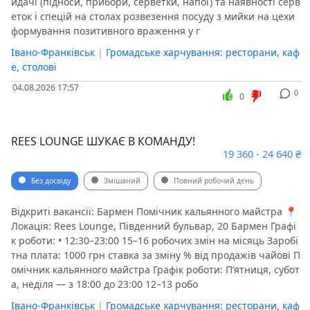
идачі (підноси, прибори, серветки, напої) та наявності серв
еток і спецій на столах розвезення посуду з мийки на цехи
формування позитивного враження у г
Івано-Франківськ
|
Громадське харчування: ресторани, каф
е, столові
04.08.2026 17:57
0
0
REES LOUNGE ШУКАЄ В КОМАНДУ!
19 360 - 24 640 ₴
Без досвіду
Змішаний
Повний робочий день
Відкриті вакансії: Бармен Помічник кальянного майстра 📍
Локація: Rees Lounge, Південний бульвар, 20 Бармен Графі
к роботи: • 12:30–23:00 15–16 робочих змін на місяць Заробі
тна плата: 1000 грн ставка за зміну % від продажів чайові П
омічник кальянного майстра Графік роботи: П’ятниця, субот
а, неділя — з 18:00 до 23:00 12–13 робо
Івано-Франківськ
|
Громадське харчування: ресторани, каф