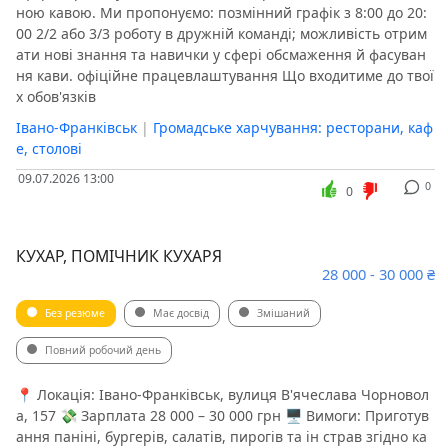
ною кавою. Ми пропонуємо: позмінний графік з 8:00 до 20:
00 2/2 або 3/3 роботу в дружній команді; можливість отрим
ати нові знання та навички у сфері обсмаження й фасуван
ня кави. офіційне працевлаштування Що входитиме до твої
х обов'язків
Івано-Франківськ
|
Громадське харчування: ресторани, каф
е, столові
09.07.2026 13:00
0
0
КУХАР, ПОМІЧНИК КУХАРЯ
28 000 - 30 000 ₴
Без резюме
Має досвід
Змішаний
Повний робочий день
📍 Локація: Івано-Франківськ, вулиця В'ячеслава Чорновол
а, 157 💸 Зарплата 28 000 – 30 000 грн 🖥 Вимоги: Приготув
ання паніні, бургерів, салатів, пирогів та ін страв згідно ка