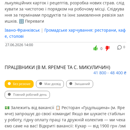
лькуляційних карток і рецептів, розробка нових страв. слід
кувати за чистотою і порядком на робочому місці. Слідкува
ння за термінами продуктів та їхнє замовлення ревізія зал
ишків. 🔢 Переваги
Івано-Франківськ
|
Громадське харчування: ресторани, каф
е, столові
27.06.2026 14:00
0
0
ПРАЦІВНИКИ (В М. ЯРЕМЧЕ ТА С. МИКУЛИЧИН)
41 800 - 48 400 ₴
Без резюме
Має досвід
Змішаний
Повний робочий день
💵 Залежить від вакансії 📋 Ресторан «Гуцульщина» (м. Яре
мче) запрошує до своєї команди! Якщо ви шукаєте стабільн
у роботу, гідну оплату праці та дружній колектив — ми чека
ємо саме на вас! Відкриті вакансії: Кухар — від 1900 грн /змі