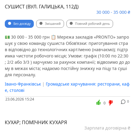
СУШИСТ (ВУЛ. ГАЛИЦЬКА, 112Д)
30 000 - 35 000 ₴
Без досвіду
Змішаний
Повний робочий день
💵 30 000 - 35 000 грн 📋 Мережа закладів «PRONTO» запро
шує у свою команду сушиста Обов’язки: приготування стра
в відповідно до технологічних карт/меню (навчаємо); підтр
имка чистоти робочого місця; Умови: графік (10:00 по 22:30
; 2/2 або 3/3 ) харчуємо за рахунок компанії; відвозимо до до
му в межах міста; надаємо постійну знижку на піцу та суші
для персоналу.
Івано-Франківськ
|
Громадське харчування: ресторани, каф
е, столові
23.06.2026 15:24
0
0
КУХАР; ПОМІЧНИК КУХАРЯ
Зарплата договірна ₴