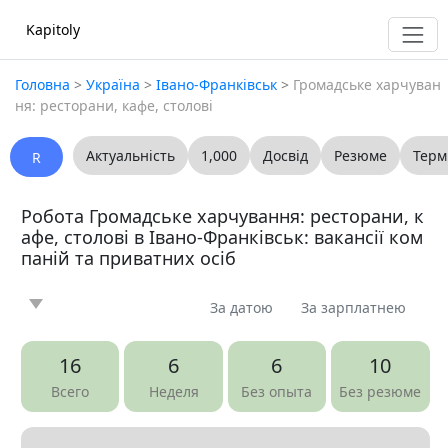
Kapitoly
Головна
>
Україна
>
Івано-Франківськ
>
Громадське харчуван
ня: ресторани, кафе, столові
Актуальність
1,000
Досвід
Резюме
Терм
R
Робота Громадське харчування: ресторани, к
афе, столові в Івано-Франківськ: вакансії ком
паній та приватних осіб
За датою
За зарплатнею
Новина
Стаття
Пропоную
Шукаю
0
0
0
0
16
6
6
10
Запитання
Вакансія
Резюме
0
52
0
Всего
Неделя
Без опыта
Без резюме
Все