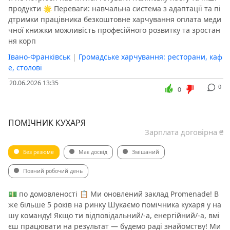
продукти 🌟 Переваги: навчальна система з адаптації та пі
дтримки працівника безкоштовне харчування оплата меди
чної книжки можливість професійного розвитку та зростан
ня корп
Івано-Франківськ
|
Громадське харчування: ресторани, каф
е, столові
20.06.2026 13:35
0
0
ПОМІЧНИК КУХАРЯ
Зарплата договірна ₴
Без резюме
Має досвід
Змішаний
Повний робочий день
💵 по домовленості 📋 Ми оновлений заклад Promenade! В
же більше 5 років на ринку Шукаємо помічника кухаря у на
шу команду! Якщо ти відповідальний/-а, енергійний/-а, вмі
єш працювати на результат — будемо раді знайомству! Ми