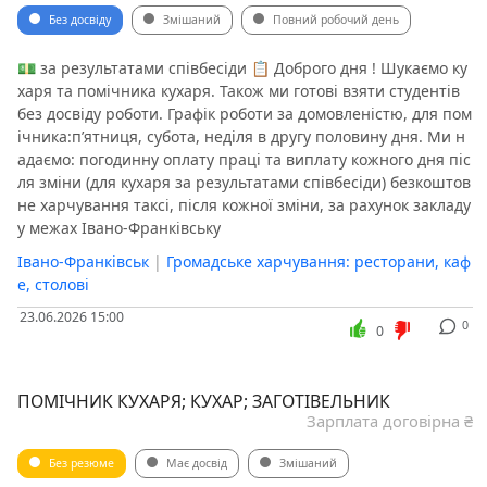
Без досвіду
Змішаний
Повний робочий день
💵 за результатами співбесіди 📋 Доброго дня ! Шукаємо ку
харя та помічника кухаря. Також ми готові взяти студентів
без досвіду роботи. Графік роботи за домовленістю, для пом
ічника:пʼятниця, субота, неділя в другу половину дня. Ми н
адаємо: погодинну оплату праці та виплату кожного дня піс
ля зміни (для кухаря за результатами співбесіди) безкоштов
не харчування таксі, після кожної зміни, за рахунок закладу
у межах Івано-Франківську
Івано-Франківськ
|
Громадське харчування: ресторани, каф
е, столові
23.06.2026 15:00
0
0
ПОМІЧНИК КУХАРЯ; КУХАР; ЗАГОТІВЕЛЬНИК
Зарплата договірна ₴
Без резюме
Має досвід
Змішаний