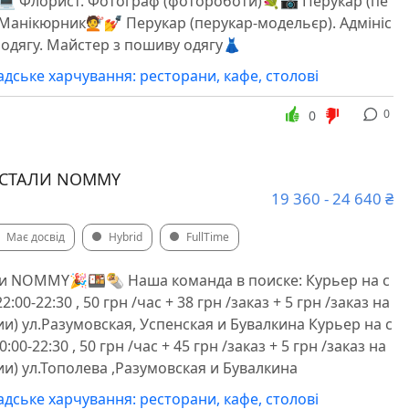
 💻 ️Флорист. Фотограф (фотороботи)💐📷 ️Перукар (пе
Манікюрник💇‍️💅 ️Перукар (перукар-модельєр). Адмініс
 одягу. Майстер з пошиву одягу👗
дське харчування: ресторани, кафе, столові
0
0
 СТАЛИ NOMMY
19 360 - 24 640 ₴
Має досвід
Hybrid
FullTime
ли NOMMY🎉🍱🌯 Наша команда в поиске: Курьер на с
22:00-22:30 , 50 грн /час + 38 грн /заказ + 5 грн /заказ на
и) ул.Разумовская, Успенская и Бувалкина Курьер на с
0:00-22:30 , 50 грн /час + 45 грн /заказ + 5 грн /заказ на
и) ул.Тополева ,Разумовская и Бувалкина
дське харчування: ресторани, кафе, столові