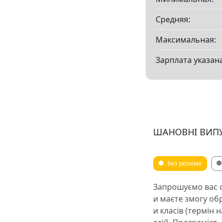
Средняя:
Максимальная:
Зарплата указана
ШАНОВНІ ВИПУС
Без резюме
Запрошуємо вас о
и маєте змогу обр
и класів (термін 