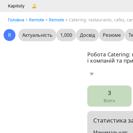
Kapitoly
🔔
Головна
>
Remote
>
Remote
>
Catering: restaurants, cafes, ca
R
Актуальність
1,000
Досвід
Резюме
Т
Робота Catering: 
ї компаній та пр
Новина
Статт
0
3
Вакансія
Резю
4
Всего
Все
Статистика з
Показать все разд
Минимальная: