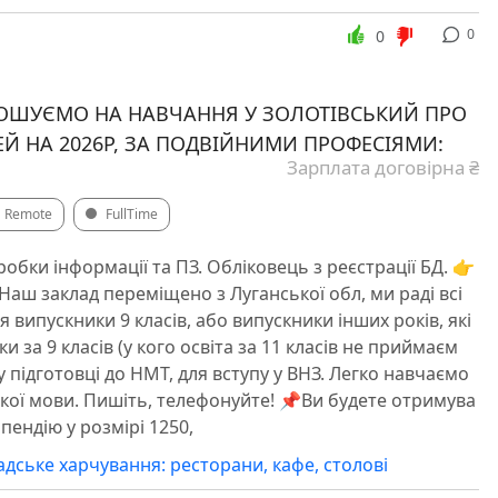
0
0
ОШУЄМО НА НАВЧАННЯ У ЗОЛОТІВСЬКИЙ ПРО
ЕЙ НА 2026Р, ЗА ПОДВІЙНИМИ ПРОФЕСІЯМИ:
Зарплата договірна ₴
Remote
FullTime
обки інформації та ПЗ. Обліковець з реєстрації БД. 👉
Наш заклад переміщено з Луганської обл, ми раді всі
ія випускники 9 класів, або випускники інших років, які
ки за 9 класів (у кого освіта за 11 класів не приймаєм
 підготовці до НМТ, для вступу у ВНЗ. Легко навчаємо
кої мови. Пишіть, телефонуйте! 📌Ви будете отримува
пендію у розмірі 1250,
дське харчування: ресторани, кафе, столові