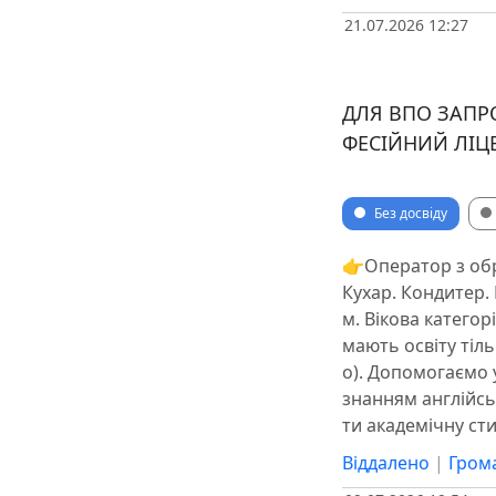
21.07.2026 12:27
ДЛЯ ВПО ЗАПР
ФЕСІЙНИЙ ЛІЦ
Без досвіду
👉Оператор з обр
Кухар. Кондитер. 
м. Вікова категор
мають освіту тіль
о). Допомогаємо у
знанням англійсь
ти академічну сти
Віддалено
|
Грома