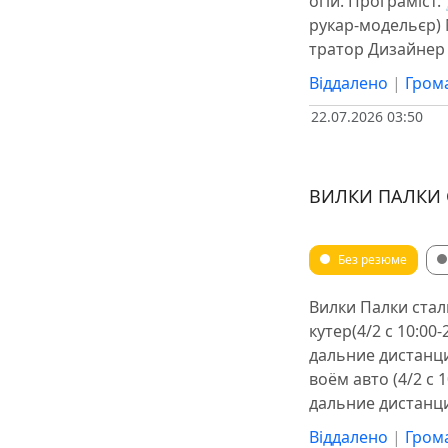
огій. Програміст.
рукар-модельєр) 
тратор ️Дизайнер
Віддалено
|
Грома
22.07.2026 03:50
ВИЛКИ ПАЛКИ
Без резюме
Вилки Палки ста
кутер(4/2 с 10:00-
дальние дистанци
воём авто (4/2 с 1
дальние дистанци
Віддалено
|
Грома