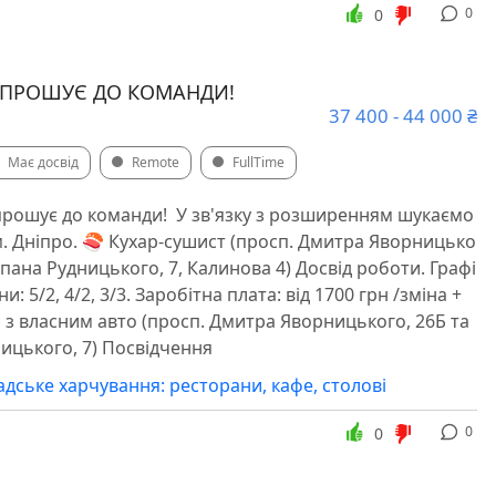
0
0
ЗАПРОШУЄ ДО КОМАНДИ! ️
37 400 - 44 000 ₴
Має досвід
Remote
FullTime
апрошує до команди! ️ У зв'язку з розширенням шукаємо
 м. Дніпро. 🍣 Кухар-сушист (просп. Дмитра Яворницько
тепана Рудницького, 7, Калинова 4) Досвід роботи. Графі
ни: 5/2, 4/2, 3/3. Заробітна плата: від 1700 грн /зміна +
р з власним авто (просп. Дмитра Яворницького, 26Б та
ницького, 7) Посвідчення
дське харчування: ресторани, кафе, столові
0
0