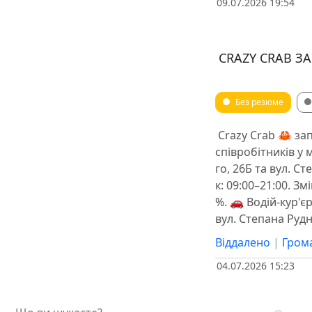
09.07.2026 19:54
️ CRAZY CRAB 
Без резюме
️ Crazy Crab 🦀 з
співробітників у
го, 26Б та вул. С
к: 09:00–21:00. Змі
%. 🚗 Водій-кур'є
вул. Степана Руд
Віддалено
|
Грома
04.07.2026 15:23