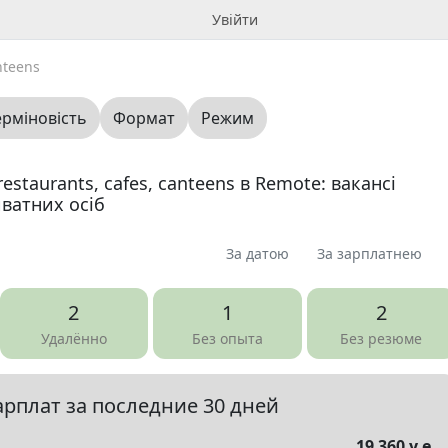
Увійти
nteens
ерміновість
Формат
Режим
restaurants, cafes, canteens в Remote: вакансі
иватних осіб
За датою
За зарплатнею
я
Пропоную
Шукаю
Запитання
0
0
0
0
2
1
2
ме
0
Удалённо
Без опыта
Без резюме
арплат за последние 30 дней
елы
▼
19 360 у.е.