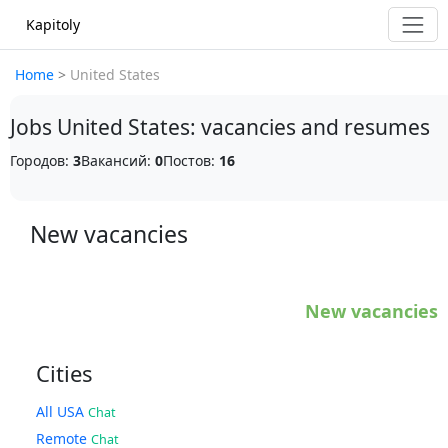
Kapitoly
Home
>
United States
Jobs United States: vacancies and resumes
Городов:
3
Вакансий:
0
Постов:
16
New vacancies
New vacancies
Cities
All USA
Chat
Remote
Chat