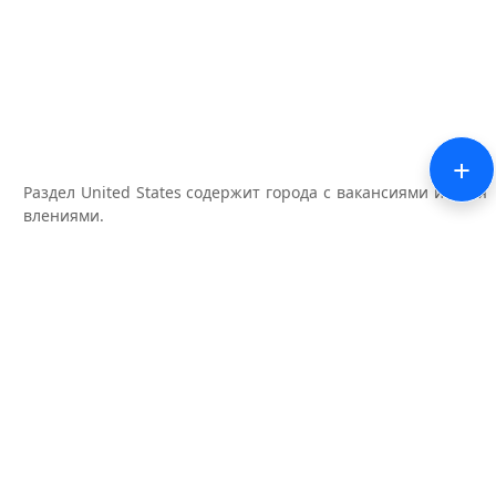
+
Раздел United States содержит города с вакансиями и объя
влениями.
KAPITOLY 2020
kapitoly.com
— open online news platform.
News, articles, discussions, classifieds.
Terms of posting
Service
Posting rules