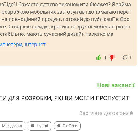
ої ідеї і бажаєте суттєво зекономити бюджет? Я займа
 розробкою мобільних застосунків і допомагаю перет
 на повноцінний продукт, готовий до публікації в Goo
tore. Створюю швидкі, красиві та зручні мобільні рішен
 стабільно, мають сучасний дизайн та легко ма
омп'ютери, інтернет
1
1
Нові вакансії
ЙТИ ДЛЯ РОЗРОБКИ, ЯКІ ВИ МОГЛИ ПРОПУСТИТ
Зарплата договірна ₴
Має досвід
Hybrid
FullTime