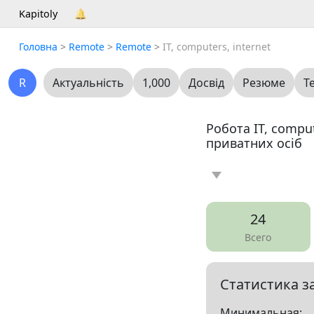
Kapitoly
🔔
Головна
>
Remote
>
Remote
>
IT, computers, internet
R
Актуальність
1,000
Досвід
Резюме
Т
Робота IT, comput
приватних осіб
Новина
Статт
0
24
Вакансія
Рез
46
Всего
Все
Статистика з
Показать все разд
Минимальная: