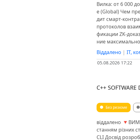
Вилка: от 6 000 до
e (Global) Чем п
дит смарт-контра
протоколов взаим
фикации ZK-дока
ние максимально
Віддалено
|
IT, к
05.08.2026 17:22
C++ SOFTWARE
Без резюме
віддалено 🔻ВИМО
станням різних ст
CLI Досвід розро