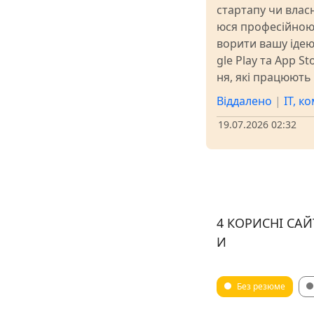
стартапу чи власн
юся професійною
ворити вашу ідею
gle Play та App S
ня, які працюють
Віддалено
|
IT, к
19.07.2026 02:32
4 КОРИСНІ СА
И
Без резюме