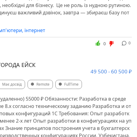
необхідні для бізнесу. ️ Це не роль із нудною рутиною.
динуєш важливий дзвінок, завтра — збираєш базу пот
омп'ютери, інтернет
0
0
ГОРОДА ЕЙСК
49 500 - 60 500 ₽
Має досвід
Remote
FullTime
удаленно) 55000 ₽ Обязанности: Разработка в среде
е 8.х согласно техническому заданию Разработка и от
иповых конфигураций 1С Требования: Опыт разработк
е менее 2-х лет Опыт разработки в конфигурациях на уп
х Знание принципов построения учета в бухгалтерск
роизводственных конфигурациях России, Узбекистана,