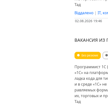
Тад
Віддалено
|
IT, к
02.08.2026 19:46
ВАКАНСИЯ ИЗ 
Без резюме
Программист 1С (
«1С» на платформ
ладка кода для т
и в среде «1С» н
равляемых форма
их, торговых и п
Тад