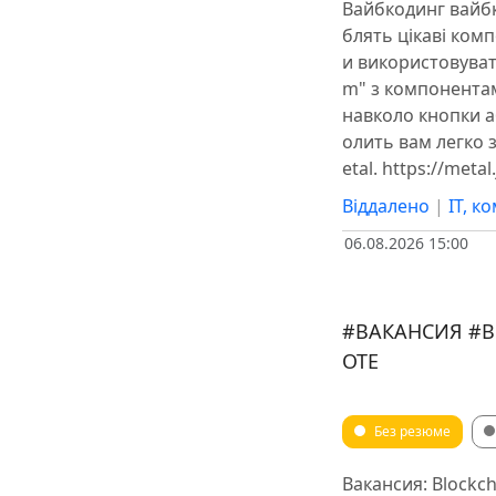
Вайбкодинг вайбк
блять цікаві ком
и використовуват
m" з компонентам
навколо кнопки аб
олить вам легко 
etal. https://meta
Віддалено
|
IT, к
06.08.2026 15:00
#ВАКАНСИЯ #B
OTE
Без резюме
Вакансия: Blockch