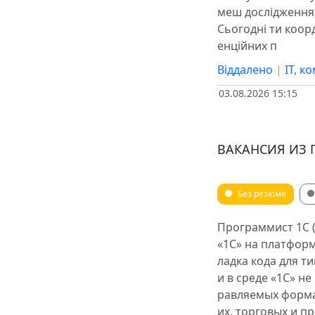
меш дослідження, 
Сьогодні ти коор
енційних п
Віддалено
|
IT, к
03.08.2026 15:15
ВАКАНСИЯ ИЗ 
Без резюме
Программист 1С (
«1С» на платформ
ладка кода для т
и в среде «1С» н
равляемых форма
их, торговых и п