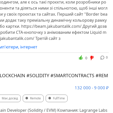
одингом, але є ось такі проєкти, коли розробники ро
поненти та діляться ними зі спільнотою, щоб інші могл
и у своїх проєктах та сайтах. Перший сайт "Border bea
и додає таку преміальну динамічну кольорову рамку
о картки. https://beam.jakubantalik.com/ Другий дозв
зробити CTA-кнопочку з анімованим ефектом Liquid m
l.jakubantalik.com/ Третій сайт з
омп'ютери, інтернет
0
0
LOCKCHAIN #SOLIDITY #SMARTCONTRACTS #REM
132 000 - 9 000 ₽
Має досвід
Remote
FullTime
ain Developer (Solidity / EVM) Компания: Lagrange Labs