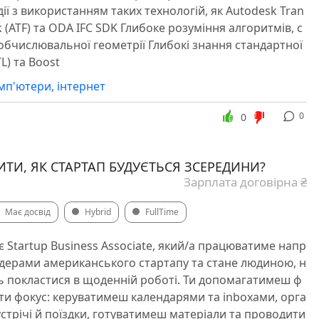
ії з використанням таких технологій, як Autodesk Tran
 (ATF) та ODA IFC SDK Глибоке розуміння алгоритмів, с
 обчислювальної геометрії Глибокі знання стандартної
L) та Boost
омп'ютери, інтернет
0
0
ТИ, ЯК СТАРТАП БУДУЄТЬСЯ ЗСЕРЕДИНИ?
Зарплата договірна ₴
Має досвід
Hybrid
FullTime
є Startup Business Associate, який/а працюватиме напр
дерами американського стартапу та стане людиною, н
ь покластися в щоденній роботі. Ти допомагатимеш ф
ти фокус: керуватимеш календарями та inboxами, орга
стрічі й поїздки, готуватимеш матеріали та проводити