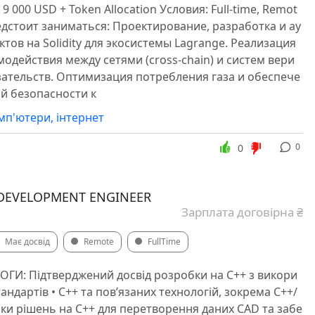
 9 000 USD + Token Allocation Условия: Full-time, Remot
редстоит заниматься: Проектирование, разработка и ау
ктов на Solidity для экосистемы Lagrange. Реализация
одействия между сетями (cross-chain) и систем вери
зательств. Оптимизация потребления газа и обеспече
й безопасности к
омп'ютери, інтернет
0
0
 DEVELOPMENT ENGINEER
Зарплата договірна ₴
Має досвід
Remote
FullTime
ГИ: Підтверджений досвід розробки на C++ з викори
андартів • C++ та пов’язаних технологій, зокрема C++/
бки рішень на C++ для перетворення даних CAD та забе