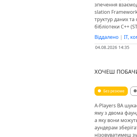
зпечення взаємод
slation Framework
труктур даних та
бібліотеки C++ (ST
Віддалено
|
IT, к
04.08.2026 14:35
ХОЧЕШ ПОБАЧИ
Без резюме
A-Players BA шука
яму з двома фаун
а яку вони можут
аундерам зберіга
нізовуватимеш зу