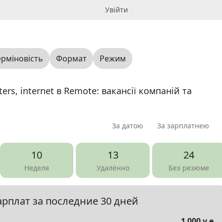
Увійти
ерміновість
Формат
Режим
ers, internet в Remote: вакансії компаній та
За датою
За зарплатнею
я
Пропоную
Шукаю
Запитання
1
2
0
0
10
13
24
юме
0
Неделя
Удалённо
Без резюме
арплат за последние 30 дней
елы
▼
1 000 у.е.