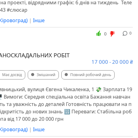
а проекті, відрядними графік: 6 днів на тиждень ️ Теле
843 #слюсар
Кіровоград)
|
Інше
0
0
АНОСКЛАДАЛЬНИХ РОБІТ
17 000 - 20 000 ₴
Має досвід
Змішаний
Повний робочий день
ивницький, вулиця Євгена Чикаленка, 1 💸 Зарплата 19
 🖥 Вимоги: Середня спеціальна освіта Бажання навчан
сть та уважність до деталей Готовність працювати на п
Відкритість до нових знань 🔢 Переваги: Стабільна роб
та від 17 000 до 20 000 грн
Кіровоград)
|
Інше