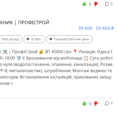
0
0
ХНИК | ПРОФІСТРОЙ
39 600 - 50 400 ₴
Має досвід
В офісі
Повний робочий день
 🛠 | ПрофіСтрой 💰 ЗП 45000 грн 📍 Локація: Одеса Г
00–18:00 🛡 Є бронювання від мобілізації 📋 Суть робот
 нуля (водопостачання, опалення, каналізація); Розве
 PP-R, металопластик), штроблення; Монтаж водяної те
олекторів; Встановлення інсталяцій, прихованих змішу
рнове т
0
0