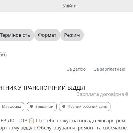
Увійти
Терміновість
Формат
Режим
56)
За датою
За зарплатнею
ТНИК У ТРАНСПОРТНИЙ ВІДДІЛ
Зарплата договірна ₴
Має досвід
Змішаний
Повний робочий день
Р-ЛІС, ТОВ 📋 Що тебе очікує на посаді слюсаря-рем
ортному відділі: Обслуговування, ремонт та своєчасне