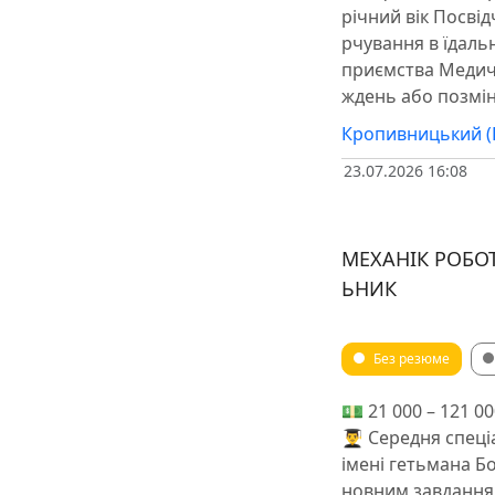
річний вік Посві
рчування в їдаль
приємства Медич
ждень або позмі
Кропивницький (
23.07.2026 16:08
МЕХАНІК РОБО
ЬНИК
Без резюме
💵 21 000 – 121 0
👨‍🎓 Середня сп
імені гетьмана Бо
новним завданням