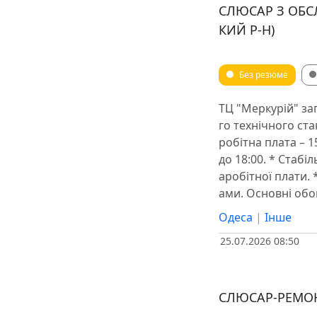
СЛЮСАР З ОБС
КИЙ Р-Н)
Без резюме
ТЦ "Меркурій" за
го технічного ста
робітна плата – 15
до 18:00. * Стабі
аробітної плати.
ами. ️Основні об
Одеса
|
Інше
25.07.2026 08:50
СЛЮСАР-РЕМО