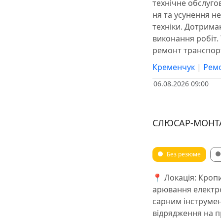
технічне обслуго
ня та усунення н
техніки. Дотрима
виконання робіт.
ремонт транспорт
Кременчук
|
Ремо
06.08.2026 09:00
СЛЮСАР-МОНТ
Без резюме
📍 Локація: Кропи
арювання електро
сарним інструме
відрядження на п