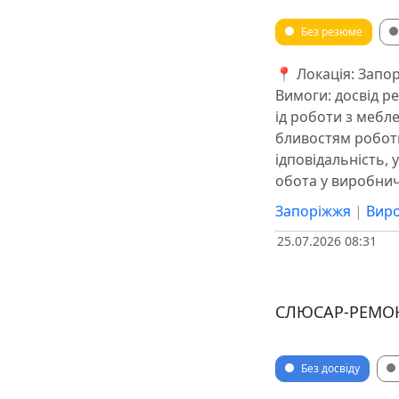
Без резюме
📍 Локація: Запор
Вимоги: досвід р
ід роботи з мебл
бливостям робот
ідповідальність, 
обота у виробни
Запоріжжя
|
Виро
25.07.2026 08:31
СЛЮСАР-РЕМО
Без досвіду