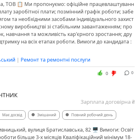
на, ТОВ 📋 Ми пропонуємо: офіційне працевлаштуванн
плату заробітної плати; позмінний графік роботи; забе
гом та необхідними засобами індивідуального захист
асному виробництві зі стабільним завантаженням; про
к, навчання та можливість кар'єрного зростання; дру
ідтримку на всіх етапах роботи. Вимоги до кандидата :
ьський
|
Ремонт та ремонтні послуги
0
0
НТНИК
Зарплата договірна ₴
Має досвід
Змішаний
Повний робочий день
ивницький, вулиця Братиславська, 82 🖥 Вимоги: Освіт
оботи більше 3-х місяців Кваліфікаційний мінімум 18-