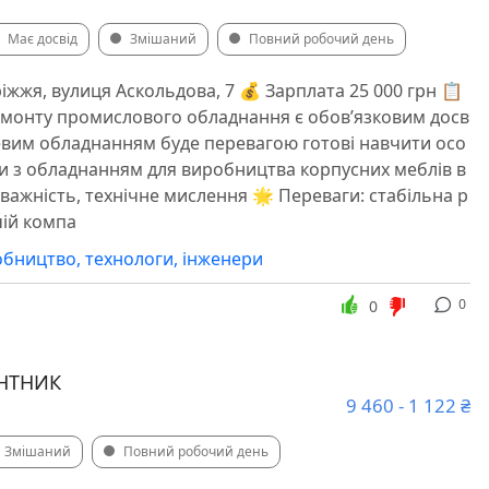
Має досвід
Змішаний
Повний робочий день
іжжя, вулиця Аскольдова, 7 💰 Зарплата 25 000 грн 📋
емонту промислового обладнання є обов’язковим досв
евим обладнанням буде перевагою готові навчити осо
и з обладнанням для виробництва корпусних меблів в
уважність, технічне мислення 🌟 Переваги: стабільна р
чій компа
бництво, технологи, інженери
0
0
НТНИК
9 460 - 1 122 ₴
Змішаний
Повний робочий день