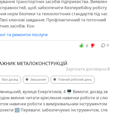
вування транспортних засобів підприємства. Виявлен
есправностей, щоб забезпечити безперебійну роботу
ння норм безпеки та технологічних стандартів під час
 Твої ключові завдання: Профілактичний та поточний
них засобів. Кон
нт та ремонтні послуги
0
0
АЖНИК МЕТАЛОКОНСТРУКЦІЙ
Зарплата договірна ₴
Має досвід
Змішаний
Повний робочий день
вницький, вулиця Енергетиків, 4 🖥 Вимоги: досвід зв
дом вміння читати креслення навички роботи зі слю
нтом навички роботи з вимірювальним інструментом
роекти 🔢 Переваги: забезпечуємо інструментом, спе