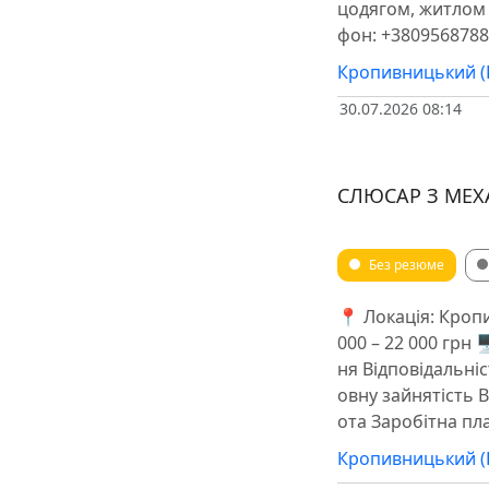
цодягом, житлом н
фон: +380956878
Кропивницький (
30.07.2026 08:14
СЛЮСАР З МЕХ
Без резюме
📍 Локація: Кроп
000 – 22 000 грн
ня Відповідальні
овну зайнятість 
ота Заробітна пла
Кропивницький (