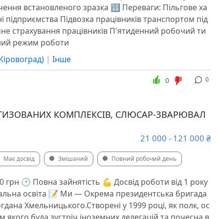
дчення встановленого зразка 🔢 Переваги: Пільгове ха
ні підприємства Підвозка працівників транспортом під
не страхування працівників П'ятиденний робочий ти
ний режим роботи
Кіровоград)
|
Інше
0
0
ТИЗОВАНИХ КОМПЛЕКСІВ, СЛЮСАР-ЗВАРЮВАЛ
21 000 - 121 000 ₴
Має досвід
Змішаний
Повний робочий день
00 грн 🕑 Повна зайнятість 💪 Досвід роботи від 1 року
еціальна освіта 📝 Ми — Окрема президентська бригада
гдана Хмельницького.Створені у 1999 році, як полк, ос
 якого була зустріч іноземних делегацій та почесна в