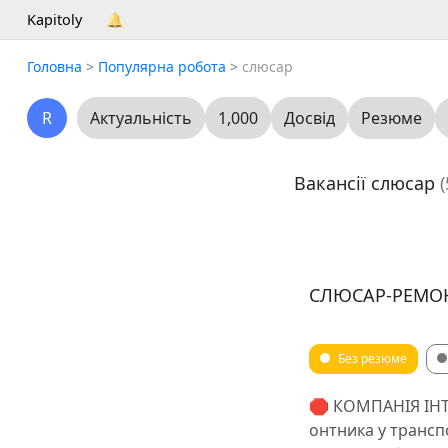
Kapitoly
🔔
Головна
>
Популярна робота
>
слюсар
R
Актуальність
1,000
Досвід
Резюме
Вакансії слюсар
(
СЛЮСАР-РЕМОН
Без резюме
🛑 КОМПАНІЯ ІНТЕ
онтника у трансп