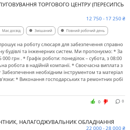
ЛУГОВУВАННЯ ТОРГОВОГО ЦЕНТРУ (ПЕРЕСИПСЬ
12 750 - 17 250 ₴
Має досвід
Змішаний
Повний робочий день
прошує на роботу слюсаря для забезпечення справно
ну будівлі та інженерних систем. ️Ми пропонуємо: * За
 000 грн . * Графік роботи: понеділок – субота, з 08:00
льна робота в надійній компанії. * Своєчасна виплата з
 * Забезпечення необхідним інструментом та матеріал
ов'язки: * Виконання господарських та ремонтних робі
0
0
НТНИК, НАЛАГОДЖУВАЛЬНИК ОБЛАДНАННЯ
22 000 - 28 000 ₴