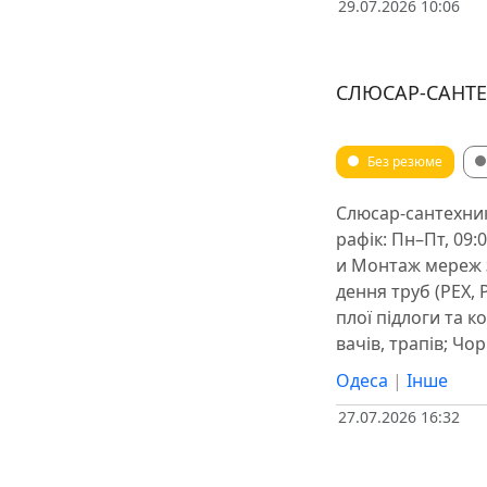
29.07.2026 10:06
СЛЮСАР-САНТЕ
Без резюме
Слюсар-сантехник
рафік: Пн–Пт, 09:
и Монтаж мереж з
дення труб (PEX,
плої підлоги та к
вачів, трапів; Чо
Одеса
|
Інше
27.07.2026 16:32