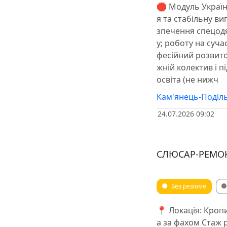
🛑 Модуль Украї
я та стабільну ви
зпечення спецодя
у; роботу на суч
фесійний розвито
жній колектив і п
освіта (не нижч
Кам'янець-Поділ
24.07.2026 09:02
СЛЮСАР-РЕМО
Без резюме
📍 Локація: Кроп
а за фахом Стаж р