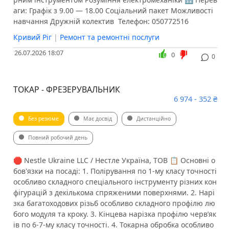
аги: Графік з 9.00 — 18.00 Соціальний пакет Можливості
навчання Дружній колектив ️ Телефон: 050772516
Кривий Ріг
|
Ремонт та ремонтні послуги
26.07.2026 18:07
0
0
ТОКАР - ФРЕЗЕРУВАЛЬНИК
6 974 - 352 ₴
Без резюме
Має досвід
Дистанційно
Повний робочий день
🛑 Nestle Ukraine LLC / Нестле Україна, ТОВ 📋 Основні о
бов'язки на посаді: 1. Полірування по 1-му класу точності
особливо складного спеціального інструменту різних кон
фігурацій з декількома спряженими поверхнями. 2. Нарі
зка багатоходових різьб особливо складного профілю лю
бого модуля та кроку. 3. Кінцева нарізка профілю черв’як
ів по 6-7-му класу точності. 4. Токарна обробка особливо