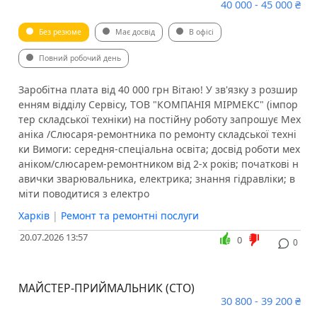
40 000 - 45 000 ₴
Без резюме
Має досвід
В офісі
Повний робочий день
Заробітна плата від 40 000 грн Вітаю! У зв'язку з розшир
енням відділу Сервісу, ТОВ "КОМПАНІЯ МІРМЕКС" (імпор
тер складської техніки) на постійну роботу запрошує Мех
аніка /Слюсаря-ремонтника по ремонту складської техні
ки Вимоги: середня-спеціальна освіта; досвід роботи мех
аніком/слюсарем-ремонтником від 2-х років; початкові н
авички зварювальника, електрика; знання гідравліки; в
міти поводитися з електро
Харків
|
Ремонт та ремонтні послуги
20.07.2026 13:57
0
0
МАЙСТЕР-ПРИЙМАЛЬНИК (СТО)
30 800 - 39 200 ₴