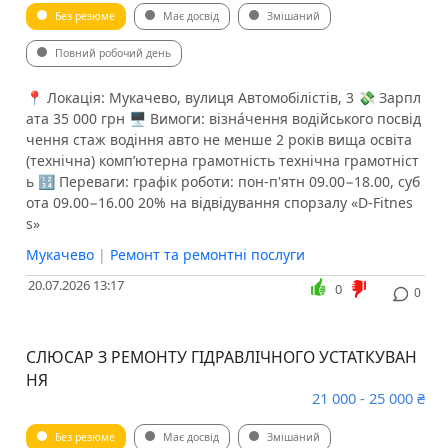
Без резюме
Має досвід
Змішаний
Повний робочий день
📍 Локація: Мукачево, вулиця Автомобілістів, 3 💸 Зарпл
ата 35 000 грн 🖥 Вимоги: візна́чення водійського посвід
чення стаж водіння авто не менше 2 років вища освіта
(технічна) компʼютерна грамотність технічна грамотніст
ь 🔢 Переваги: графік роботи: пон-п'ятн 09.00−18.00, суб
ота 09.00−16.00 20% на відвідування спорзалу «D-Fitnes
s»
Мукачево
|
Ремонт та ремонтні послуги
20.07.2026 13:17
0
0
СЛЮСАР З РЕМОНТУ ГІДРАВЛІЧНОГО УСТАТКУВАН
НЯ
21 000 - 25 000 ₴
Без резюме
Має досвід
Змішаний