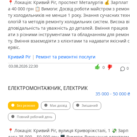
📍 Локація: Кривий Ріг, проспект Металургів 💰 Зарплат
а 40 000 грн 📋 Вимоги: Досвід роботи майстром з ремон
ту холодильників не менше 1 року. Знання сучасних техн
ологій та методів ремонту холодильних систем. Висока ві
дповідальність та уважність до деталей. Вміння працюв
ати з різними інструментами та обладнанням для ремон
ту. Вміння взаємодіяти з клієнтами та надавати якісний с
ервіс.
Кривий Ріг
|
Ремонт та ремонтні послуги
03.08.2026 22:30
0
0
ЕЛЕКТРОМОНТАЖНИК, ЕЛЕКТРИК
35 000 - 50 000 ₴
Без резюме
Має досвід
Змішаний
Повний робочий день
📍 Локація: Кривий Ріг, вулиця Криворіжсталі, 1 💸 Зарп
лата 35 000 – 50 000 грн 🖥 Вимоги: Виконання електром