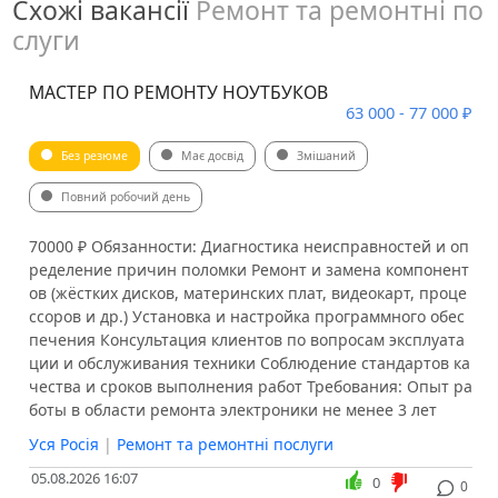
Схожі вакансії
Ремонт та ремонтні по
слуги
МАСТЕР ПО РЕМОНТУ НОУТБУКОВ
63 000 - 77 000 ₽
Без резюме
Має досвід
Змішаний
Повний робочий день
70000 ₽ Обязанности: Диагностика неисправностей и оп
ределение причин поломки Ремонт и замена компонент
ов (жёстких дисков, материнских плат, видеокарт, проце
ссоров и др.) Установка и настройка программного обес
печения Консультация клиентов по вопросам эксплуата
ции и обслуживания техники Соблюдение стандартов ка
чества и сроков выполнения работ Требования: Опыт ра
боты в области ремонта электроники не менее 3 лет
Уся Росія
|
Ремонт та ремонтні послуги
05.08.2026 16:07
0
0