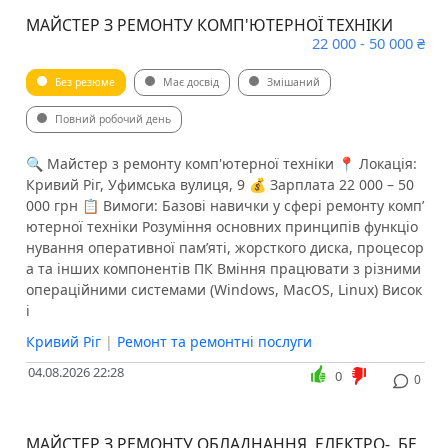
МАЙСТЕР З РЕМОНТУ КОМП'ЮТЕРНОЇ ТЕХНІКИ
22 000 - 50 000 ₴
Без резюме
Має досвід
Змішаний
Повний робочий день
🔍 Майстер з ремонту комп'ютерної техніки 📍 Локація:
Кривий Ріг, Уфимська вулиця, 9 💰 Зарплата 22 000 – 50
000 грн 📋 Вимоги: Базові навички у сфері ремонту компʼ
ютерної техніки Розуміння основних принципів функціо
нування оперативної пам’яті, жорсткого диска, процесор
а та інших компонентів ПК Вміння працювати з різними
операційними системами (Windows, MacOS, Linux) Висок
і
Кривий Ріг
|
Ремонт та ремонтні послуги
04.08.2026 22:28
0
0
МАЙСТЕР З РЕМОНТУ ОБЛАДНАННЯ, ЕЛЕКТРО-, БЕ