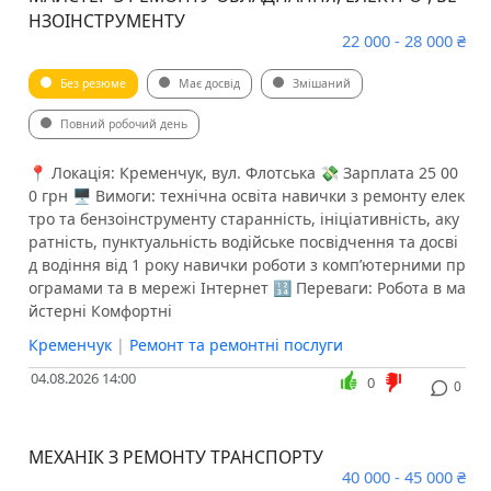
НЗОІНСТРУМЕНТУ
22 000 - 28 000 ₴
Без резюме
Має досвід
Змішаний
Повний робочий день
📍 Локація: Кременчук, вул. Флотська 💸 Зарплата 25 00
0 грн 🖥 Вимоги: технічна освіта навички з ремонту елек
тро та бензоінструменту старанність, ініціативність, аку
ратність, пунктуальність водійське посвідчення та досві
д водіння від 1 року навички роботи з комп’ютерними пр
ограмами та в мережі Інтернет 🔢 Переваги: Робота в ма
йстерні Комфортні
Кременчук
|
Ремонт та ремонтні послуги
04.08.2026 14:00
0
0
МЕХАНІК З РЕМОНТУ ТРАНСПОРТУ
40 000 - 45 000 ₴