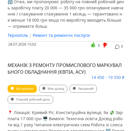
🔢 Отже, ми пропонуємо: роботу на повний робочий ден
ь заробітну плату 20 000 — 35 000 грн оплачуване навча
ння / стажування стажування 1 місяць — гарантовано н
е менше 18 000 грн якщо по виробітку виходить більше
— отримаєте більш
Тернопіль
|
Ремонт та ремонтні послуги
28.07.2026 15:02
0
0
МЕХАНІК З РЕМОНТУ ПРОМИСЛОВОГО МАРКУВАЛ
ЬНОГО ОБЛАДНАННЯ (КВПІА, АСУ)
14 450 - 19 550 ₴
Без резюме
Має досвід
Змішаний
Повний робочий день
📍 Локація: Кривий Ріг, Конституційна вулиця, 9а 💸 Зар
плата 17 000 грн 🖥 Вимоги: Технічна освіта Досвід робо
ти від 1 року Читання електричних схем Робота зі слюса
рним інструментом Розуміння електромеханіки 🔢 Перев