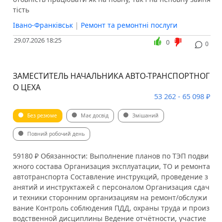
тість
Івано-Франківськ
|
Ремонт та ремонтні послуги
29.07.2026 18:25
0
0
ЗАМЕСТИТЕЛЬ НАЧАЛЬНИКА АВТО-ТРАНСПОРТНОГ
О ЦЕХА
53 262 - 65 098 ₽
Без резюме
Має досвід
Змішаний
Повний робочий день
59180 ₽ Обязанности: Выполнение планов по ТЭП подви
жного состава Организация эксплуатации, ТО и ремонта
автотранспорта Составление инструкций, проведение з
анятий и инструктажей с персоналом Организация сдач
и техники сторонним организациям на ремонт/обслужи
вание Контроль соблюдения ПДД, охраны труда и произ
водственной дисциплины Ведение отчётности, участие