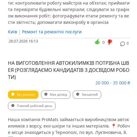
ти: контролювати роботу майстрів на об'єктах; приймати
та перевіряти будівельні матеріали; слідкувати за графік
ом виконання робіт; фотографувати етапи ремонту та ве
сти звітність; допомагати виконробу в організа
Київ
|
Ремонт та ремонтні послуги
28.07.2026 16:13
0
0
НА ВИГОТОВЛЕННЯ АВТОКИЛИМКІВ ПОТРІБНА ШВ
ЕЯ (РОЗГЛЯДАЄМО КАНДИДАТІВ З ДОСВІДОМ РОБО
ТИ)
20 000 - 35 000 ₴
Без резюме
Має досвід
Змішаний
Повний робочий день
Наша компанія ProMats займається виробництвом авток
илимків з ворсу, еко-шкіри та інших матеріалів. 📍 Робоч
е місце знаходиться у Тернополі, по вул. Лукʼяновича, 8.