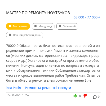
МАСТЕР ПО РЕМОНТУ НОУТБУКОВ
63 000 - 77 000 ₽
Без резюме
Має досвід
Змішаний
Повний робочий день
70000 ₽ Обязанности: Диагностика неисправностей и оп
ределение причин поломки Ремонт и замена компонент
ов (жёстких дисков, материнских плат, видеокарт, проце
ссоров и др.) Установка и настройка программного обес
печения Консультация клиентов по вопросам эксплуата
ции и обслуживания техники Соблюдение стандартов ка
чества и сроков выполнения работ Требования: Опыт ра
боты в области ремонта электроники не менее 3 лет
Уся Росія
|
Ремонт та ремонтні послуги
05.08.2026 15:52
0
0