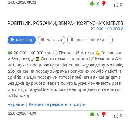
24.07.2026 09:02
0
0
РОБІТНИК, РОБОЧИЙ, ЗБИРАЧ КОРПУСНИХ МЕБЛІВ
20 000 - 40 000 ₴
Без досвіду
Змішаний
Повний робочий день
💵 20 000 – 40 000 грн 🕑 Повна зайнятість 💪 Готові взят
и без досвіду 👨‍🎓 Освіта немає значення 📝 Компанія Акв
ант, шукає працьовиту та відповідальну людину, чоловік,
або жінка! на посаду збирача корпусних меблів у місті Ч
ернігів. На цю посаду ми готові прийняти як кандидатів
без досвіду роботи, так і тих, хто шукає можливість розв
итку в цій галузі.Вимоги: Бажання працювати та вчитис
я. Відповід
Чернігів
|
Ремонт та ремонтні послуги
22.07.2026 14:00
0
0