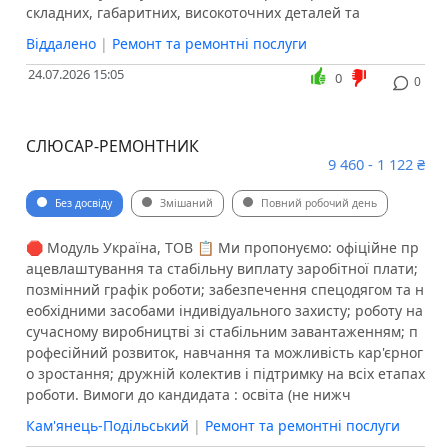
складних, габаритних, високоточних деталей та
Віддалено
|
Ремонт та ремонтні послуги
24.07.2026 15:05
0
0
СЛЮСАР-РЕМОНТНИК
9 460 - 1 122 ₴
Без досвіду
Змішаний
Повний робочий день
🛑 Модуль Україна, ТОВ 📋 Ми пропонуємо: офіційне пр
ацевлаштування та стабільну виплату заробітної плати;
позмінний графік роботи; забезпечення спецодягом та н
еобхідними засобами індивідуального захисту; роботу на
сучасному виробництві зі стабільним завантаженням; п
рофесійний розвиток, навчання та можливість кар'єрног
о зростання; дружній колектив і підтримку на всіх етапах
роботи. Вимоги до кандидата : освіта (не нижч
Кам'янець-Подільський
|
Ремонт та ремонтні послуги