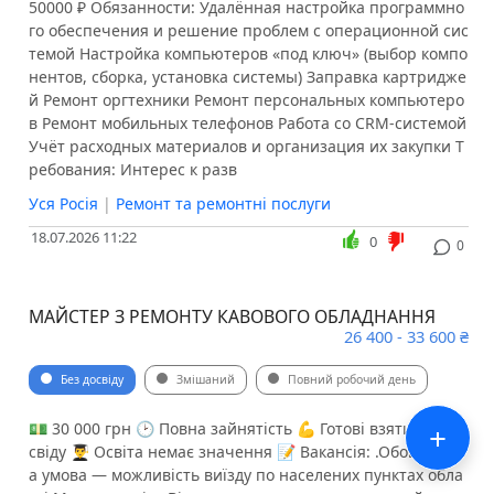
50000 ₽ Обязанности: Удалённая настройка программно
го обеспечения и решение проблем с операционной сис
темой Настройка компьютеров «под ключ» (выбор компо
нентов, сборка, установка системы) Заправка картридже
й Ремонт оргтехники Ремонт персональных компьютеро
в Ремонт мобильных телефонов Работа со CRM-системой
Учёт расходных материалов и организация их закупки Т
ребования: Интерес к разв
Уся Росія
|
Ремонт та ремонтні послуги
18.07.2026 11:22
0
0
МАЙСТЕР З РЕМОНТУ КАВОВОГО ОБЛАДНАННЯ
26 400 - 33 600 ₴
Без досвіду
Змішаний
Повний робочий день
+
💵 30 000 грн 🕑 Повна зайнятість 💪 Готові взяти без до
свіду 👨‍🎓 Освіта немає значення 📝 Вакансія: .Обов’язков
а умова — можливість виїзду по населених пунктах обла