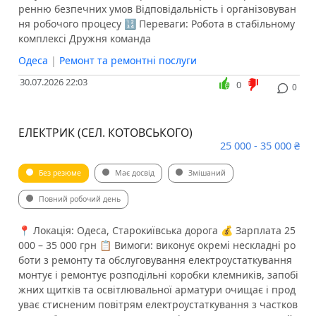
ренню безпечних умов Відповідальність і організовуван
ня робочого процесу 🔢 Переваги: Робота в стабільному
комплексі Дружня команда
Одеса
|
Ремонт та ремонтні послуги
30.07.2026 22:03
0
0
ЕЛЕКТРИК (СЕЛ. КОТОВСЬКОГО)
25 000 - 35 000 ₴
Без резюме
Має досвід
Змішаний
Повний робочий день
📍 Локація: Одеса, Старокиївська дорога 💰 Зарплата 25
000 – 35 000 грн 📋 Вимоги: виконує окремі нескладні ро
боти з ремонту та обслуговування електроустаткування
монтує і ремонтує розподільні коробки клемників, запобі
жних щитків та освітлювальної арматури очищає і прод
уває стисненим повітрям електроустаткування з частков