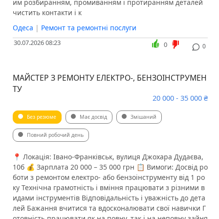
им розбиранням, промиванням і протиранням деталей
чистить контакти і к
Одеса
|
Ремонт та ремонтні послуги
30.07.2026 08:23
0
0
МАЙСТЕР З РЕМОНТУ ЕЛЕКТРО-, БЕНЗОІНСТРУМЕН
ТУ
20 000 - 35 000 ₴
Без резюме
Має досвід
Змішаний
Повний робочий день
📍 Локація: Івано-Франківськ, вулиця Джохара Дудаєва,
10б 💰 Зарплата 20 000 – 35 000 грн 📋 Вимоги: Досвід ро
боти з ремонтом електро- або бензоінструменту від 1 ро
ку Технічна грамотність і вміння працювати з різними в
идами інструментів Відповідальність і уважність до дета
лей Бажання вчитися та вдосконалювати свої навички Г
отовність працювати як на повну, так і на неповну зайня