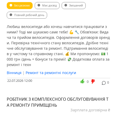
Без резюме
Має досвід
Змішаний
Повний робочий день
Любиш велосипеди або хочеш навчитися працювати з
ними? Тоді ми шукаємо саме тебе! 💪 🔧 Обов’язки: Вида
ча та прийом велосипедів. Оформлення договорів оренд
и. Перевірка технічного стану велосипедів. Дрібне техні
чне обслуговування та ремонт. Підтримання велосипеді
в у чистому та справному стані. 💰 Ми пропонуємо: 💵 1
000 грн /день + бонуси та премії! 💸 Додаткова оплата за
ремонт і техн
Вінниця
|
Ремонт та ремонтні послуги
22.07.2026 12:00
0
0
РОБІТНИК З КОМПЛЕКСНОГО ОБСЛУГОВУВАННЯ Т
А РЕМОНТУ ПРИМІЩЕНЬ
Зарплата договірна ₴