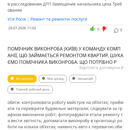
в расследовании ДТП Замещение начальника цеха Треб
ования
Уся Росія
|
Ремонт та ремонтні послуги
29.07.2026 11:02
0
0
ПОМІЧНИК ВИКОНРОБА (КИЇВ) У КОМАНДУ КОМП
АНІЇ, ЩО ЗАЙМАЄТЬСЯ РЕМОНТОМ КВАРТИР, ШУКА
ЄМО ПОМІЧНИКА ВИКОНРОБА. ЩО ПОТРІБНО Р
Зарплата договірна ₴
Без резюме
Має досвід
Змішаний
Повний робочий день
обити: контролювати роботу майстрів на об'єктах; прийм
ати та перевіряти будівельні матеріали; слідкувати за гр
афіком виконання робіт; фотографувати етапи ремонту т
а вести звітність; допомагати виконробу в організації ро
боти на кількох об'єктах; наявність авто є перевагою.оби