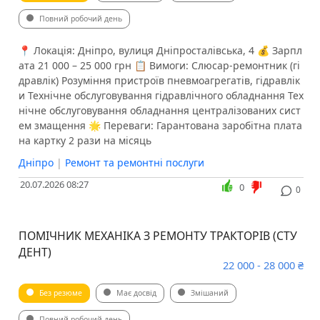
Повний робочий день
📍 Локація: Дніпро, вулиця Дніпросталівська, 4 💰 Зарпл
ата 21 000 – 25 000 грн 📋 Вимоги: Слюсар-ремонтник (гі
дравлік) Розуміння пристроїв пневмоагрегатів, гідравлік
и Технічне обслуговування гідравлічного обладнання Тех
нічне обслуговування обладнання централізованих сист
ем змащення 🌟 Переваги: Гарантована заробітна плата
на картку 2 рази на місяць
Дніпро
|
Ремонт та ремонтні послуги
20.07.2026 08:27
0
0
ПОМІЧНИК МЕХАНІКА З РЕМОНТУ ТРАКТОРІВ (СТУ
ДЕНТ)
22 000 - 28 000 ₴
Без резюме
Має досвід
Змішаний
Повний робочий день