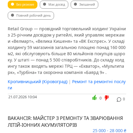
Без резюме
Має досвід
Змішаний
Повний робочий день
Retail Group — провідний торговельний холдинг України
з 25-річним досвідом у ритейлі, який управляє мережам
и «Велмарт», «Велика Кишеня» та «ВК Експрес». У складі
холдингу 59 магазинів загальною площею понад 160 000
м2, які обслуговують більше 80 мільйонів покупців щоро
ку. У штаті — понад 5 500 співробітників. До складу холд
ингу також входять мережі ТРЦ — «Екватор», «Мультипа
рк», «Турбіна» та охоронна компанія «Баярд 9» .
Кропивницький (Кіровоград)
|
Ремонт та ремонтні послу
ги
21.07.2026 10:04
0
0
ВАКАНСІЯ: МАЙСТЕР З РЕМОНТУ ТА ЗВАРЮВАННЯ
ЛІТІЙ-ІОННИХ АКУМУЛЯТОРІВ
25 000 - 28 000 ₴