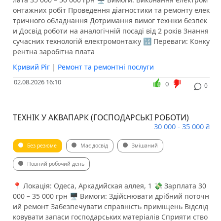
онтажних робіт Проведення діагностики та ремонту елек
тричного обладнання Дотримання вимог техніки безпек
и Досвід роботи на аналогічній посаді від 2 років Знання
сучасних технологій електромонтажу 🔢 Переваги: Конку
рентна заробітна плата
Кривий Ріг
|
Ремонт та ремонтні послуги
02.08.2026 16:10
0
0
ТЕХНІК У АКВАПАРК (ГОСПОДАРСЬКІ РОБОТИ)
30 000 - 35 000 ₴
Без резюме
Має досвід
Змішаний
Повний робочий день
📍 Локація: Одеса, Аркадийская аллея, 1 💸 Зарплата 30
000 – 35 000 грн 🖥 Вимоги: Здійснювати дрібний поточн
ий ремонт Забезпечувати справність приміщень Відслід
ковувати запаси господарських матеріалів Сприяти ство