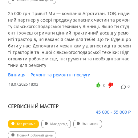
25 000 грн Привіт! Ми — компанія Агротитан, ТОВ, надій
ний партнер у сфері продажу запасних частин та ремон
ту сільськогосподарської техніки у Вінниці. Якщо ти студ
ент і хочеш отримати цінний практичний досвід у ремо
нті тракторів, ця вакансія саме для тебе! Що ти будеш ро
бити у нас: Допомагати механікам у діагностиці та ремон
ті тракторів та іншої сільськогосподарської техніки; Підг
отовляти робоче місце, інструменти та необхідні запчас
тини для ремонту
Вінниця
|
Ремонт та ремонтні послуги
18.07.2026 18:03
0
0
СЕРВИСНЫЙ МАСТЕР
45 000 - 55 000 ₽
Без резюме
Має досвід
Змішаний
Повний робочий день