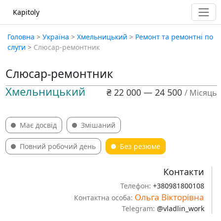
Kapitoly
Головна
>
Україна
>
Хмельницький
>
Ремонт та ремонтні по
слуги
>
Слюсар-ремонтник
Слюсар-ремонтник
Хмельницький
₴ 22 000 — 24 500
/ Місяць
Має досвід
Змішаний
Повний робочий день
Без резюме
Контакти
Телефон:
+380981800108
Ольга Вікторівна
Контактна особа:
Telegram:
@vladlin_work