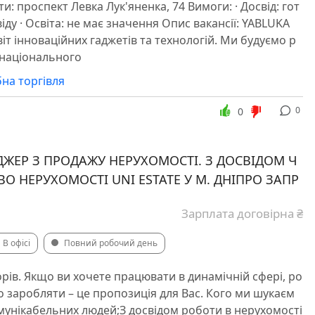
и: проспект Левка Лук'яненка, 74 Вимоги: · Досвід: гот
віду · Освіта: не має значення Опис вакансії: YABLUKA
іт інноваційних гаджетів та технологій. Ми будуємо р
 національного
бна торгівля
0
0
ДЖЕР З ПРОДАЖУ НЕРУХОМОСТІ. З ДОСВІДОМ Ч
ТВО НЕРУХОМОСТІ UNI ESTATE У М. ДНІПРО ЗАПР
Зарплата договірна ₴
В офісі
Повний робочий день
рів. Якщо ви хочете працювати в динамічній сфері, ро
но заробляти – це пропозиція для Вас. Кого ми шукаєм
омунікабельних людей;З досвідом роботи в нерухомості