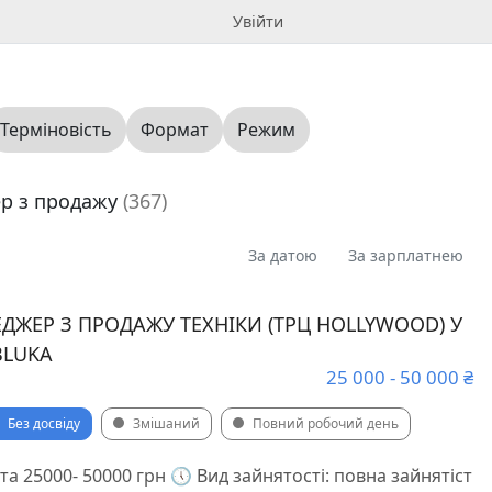
Увійти
Терміновість
Формат
Режим
ер з продажу
(367)
За датою
За зарплатнею
ДЖЕР З ПРОДАЖУ ТЕХНІКИ (ТРЦ HOLLYWOOD) У
BLUKA
25 000 - 50 000 ₴
Без досвіду
Змішаний
Повний робочий день
а 25000- 50000 грн 🕔 Вид зайнятості: повна зайнятіст