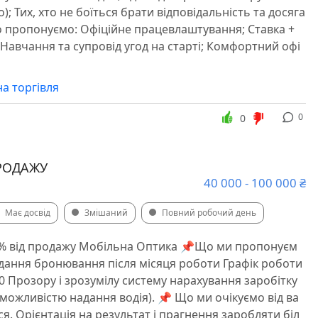
); Тих, хто не боїться брати відповідальність та досяга
о пропонуємо: Офіційне працевлаштування; Ставка +
 Навчання та супровід угод на старті; Комфортний офі
а торгівля
0
0
РОДАЖУ
40 000 - 100 000 ₴
Має досвід
Змішаний
Повний робочий день
0 % від продажу Мобільна Оптика 📌Що ми пропонуєм
дання бронювання після місяця роботи Графік роботи
00 Прозору і зрозумілу систему нарахування заробітку
 можливістю надання водія). 📌 Що ми очікуємо від ва
я. Орієнтація на результат і прагнення заробляти біл