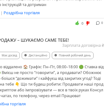
о інструкцій та дотриман
|
Роздрібна торгівля
0
0
РОДАЖУ – ШУКАЄМО САМЕ ТЕБЕ!
Зарплата договірна ₴
Має досвід
Дистанційно
Повний робочий день
бо віддалено 🏠 Графік: Пн–Пт, 08:00–18:00 🟢 Ставка від
 Вмієш не просто “говорити”, а продавати? Обожнює
 боїшся “дожимати” і кайфуєш від закритих угод? Тоді
на тебе 👇 Що ти будеш робити: Продавати наші прод
скриптом або імпровізувати — все в твоїх руках Консул
у чатах, по телефону, через email Працюват
ібна торгівля