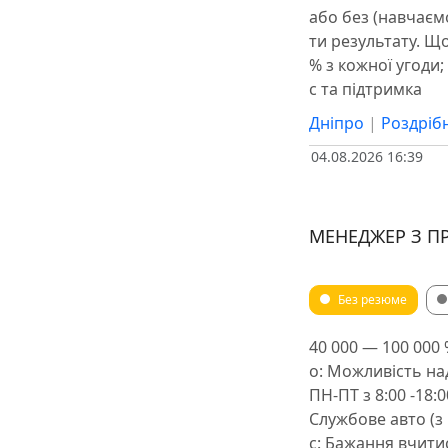
або без (навчаємо
ти результату. Щ
% з кожної угоди;
с та підтримка
Дніпро
|
Роздрібн
04.08.2026 16:39
МЕНЕДЖЕР З П
Без резюме
40 000 — 100 00
о: Можливість на
ПН-ПТ з 8:00 -18:
Службове авто (з
с: Бажання вчитис