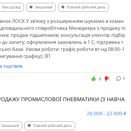
Має досвід
Змішаний
Повний робочий день
оринок ЛОСК У зв’язку з розширенням шукаємо в коман
відповідального співробітника Менеджера з продажу пі
ки: продаж підшипників; консультація клієнтів; підбір
о до запиту; оформлення замовлень в 1 С; підтримка т
ської бази. Умови роботи: графік роботи вт-нд 08:00–1
ригування графіку); ЗП
а торгівля
0
0
РОДАЖУ ПРОМИСЛОВОЇ ПНЕВМАТИКИ (З НАВЧА
20 000 - 22 000 ₴
Змішаний
Повний робочий день