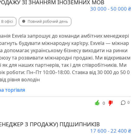
РОДАЖУ ЗІ ЗНАННЯМ ІНОЗЕМНИХ МОВ
30 000 - 50 000 ₴
В офісі
Повний робочий день
нія Exvela запрошує до команди амбітних менеджері
прагнуть будувати міжнародну кар’єру. Exvela — міжнар
ка допомагає українському бізнесу виходити на ринки
юзу та розвивати міжнародні продажі. Ми відкриваєм
 як для наших партнерів, так і для співробітників. Ми
к роботи: Пн–Пт 10:00–18:00. Ставка від 30 000 до 50 0
від рівня володін
а торгівля
0
0
МЕНЕДЖЕР З ПРОДАЖУ) ПІДШИПНИКІВ
17 600 - 22 400 ₴