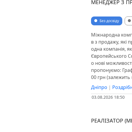
МЕНЕДЖЕР З П
Без досвіду
Міжнародна компа
в з продажу, які 
одна компанія, я
Європейського Со
о нові можливості
пропонуємо: Графі
00 грн (залежить 
Дніпро
|
Роздрібн
03.08.2026 18:50
РЕАЛІЗАТОР (