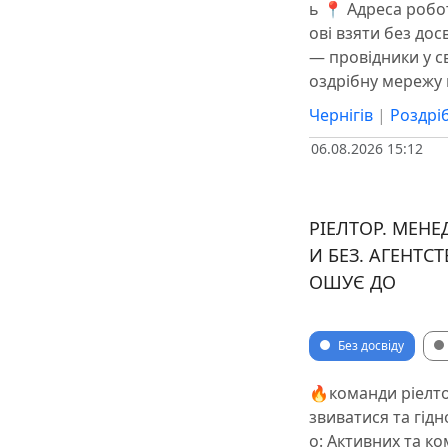
ь 📍 Адреса робот
ові взяти без дос
— провідники у св
оздрібну мережу
Чернігів
|
Роздрі
06.08.2026 15:12
РІЕЛТОР. МЕНЕ
И БЕЗ. АГЕНТС
ОШУЄ ДО
Без досвіду
🔥команди ріелто
звиватися та гід
о: Активних та к