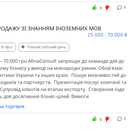
0
0
РОДАЖУ ЗІ ЗНАННЯМ ІНОЗЕМНИХ МОВ
25 000 - 70 000 ₴
В офісі
Повний робочий день
— 70 000 грн AfinaConsult запрошує до команди для до
му бізнесу у виході на міжнародні ринки. Обов'язки: ️
єнтами України та інших країн. ️ Пошук можливостей дл
дажів та партнерств. ️ Презентація послуг компанії та
 Супровід клієнтів на етапах експорту. ️ Створення інди
ь для досягнення бізнес-цілей. Вимоги
а торгівля
0
0