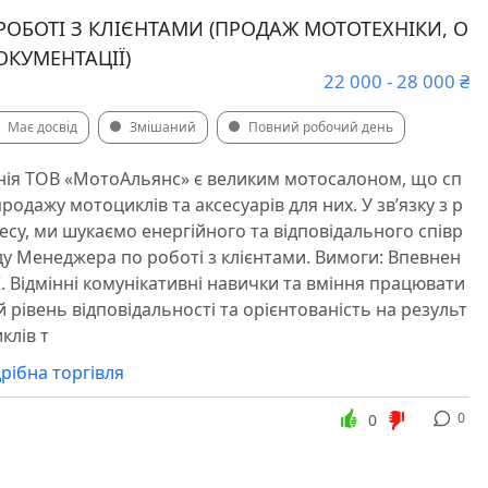
РОБОТІ З КЛІЄНТАМИ (ПРОДАЖ МОТОТЕХНІКИ, О
КУМЕНТАЦІЇ)
22 000 - 28 000 ₴
Має досвід
Змішаний
Повний робочий день
нія ТОВ «МотоАльянс» є великим мотосалоном, що сп
продажу мотоциклів та аксесуарів для них. У зв’язку з р
су, ми шукаємо енергійного та відповідального співр
ду Менеджера по роботі з клієнтами. Вимоги: Впевнен
. Відмінні комунікативні навички та вміння працювати
 рівень відповідальності та орієнтованість на результ
клів т
рібна торгівля
0
0