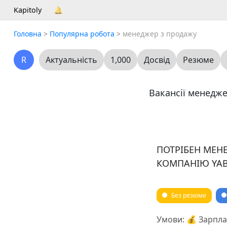
Kapitoly
🔔
Головна
>
Популярна робота
>
менеджер з продажу
R
Актуальність
1,000
Досвід
Резюме
Вакансії менедж
ПОТРІБЕН МЕНЕ
КОМПАНІЮ YA
Без резюме
Умови: 💰 Зарплат