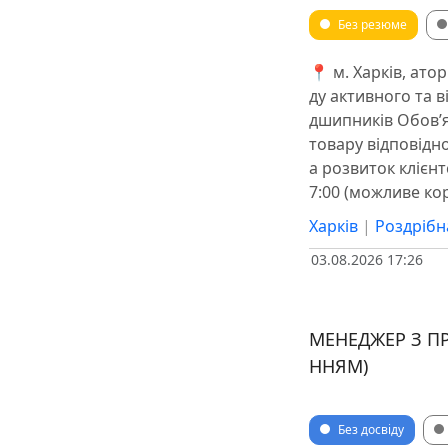
Без резюме
📍 м. Харків, ат
ду активного та 
дшипників Обов’яз
товару відповідн
а розвиток клієнт
7:00 (можливе ко
Харків
|
Роздрібн
03.08.2026 17:26
МЕНЕДЖЕР З П
ННЯМ)
Без досвіду