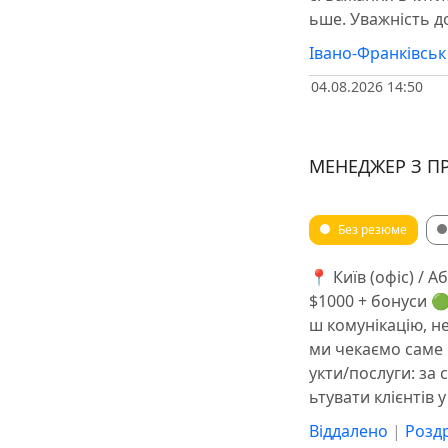
ьше. Уважність д
Івано-Франківськ
04.08.2026 14:50
МЕНЕДЖЕР З П
Без резюме
📍 Київ (офіс) / А
$1000 + бонуси 
ш комунікацію, не
ми чекаємо саме 
укти/послуги: за 
ьтувати клієнтів 
Віддалено
|
Роздр