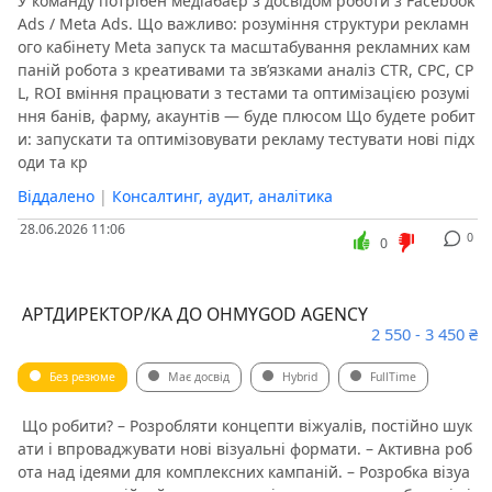
У команду потрібен медіабаєр з досвідом роботи з Facebook
Ads / Meta Ads. Що важливо: розуміння структури рекламн
ого кабінету Meta запуск та масштабування рекламних кам
паній робота з креативами та зв’язками аналіз CTR, CPC, CP
L, ROI вміння працювати з тестами та оптимізацією розумі
ння банів, фарму, акаунтів — буде плюсом Що будете робит
и: запускати та оптимізовувати рекламу тестувати нові підх
оди та кр
Віддалено
|
Консалтинг, аудит, аналітика
28.06.2026 11:06
0
0
️ АРТДИРЕКТОР/КА ДО OHMYGOD AGENCY
2 550 - 3 450 ₴
Без резюме
Має досвід
Hybrid
FullTime
️ Що робити? – Розробляти концепти віжуалів, постійно шук
ати і впроваджувати нові візуальні формати. – Активна роб
ота над ідеями для комплексних кампаній. – Розробка візуа