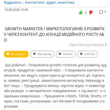
Віддалено
|
Консалтинг, аудит, аналітика
16.06.2026 13:49
0
0
️ GROWTH MARKETER / МАРКЕТОЛОГ(ИНЯ) З РОЗВИТК
У ЧЕРЕЗ КОНТЕНТ ДО АГЕНЦІЇ МЕДІЙНОГО РОСТУ АБ
О
Зарплата договірна ₴
Без резюме
Має досвід
Remote
FullTime
️ Що робити? – Розробляти growth-гіпотези для розвитку ауд
иторій, продуктів і кампаній АБО. – Створювати контентні
механіки, які ведуть користувача до конкретної дії: підписк
и, заявки, реєстрації, завантаження матеріалу, переходу в
бот тощо. – Продумувати зв’язку: коротке відео → коментар
або реакція → автоматичне повідомлення → лід-магніт → п
одальша комунікація. – Працювати з Reels, TikTok, Shorts, ст
ориз, постами, розсилками, чат-ботами й посадковими сто
рінками.