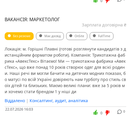
0
ВАКАНСІЯ: МАРКЕТОЛОГ
Зарплата договірна ₴
Без резюме
Має досвід
OnSite
FullTime
Локація: м. Горішні Плавні (готові розглянути кандидатів з д
истанційним форматом роботи). Компанія: Трикотажна фаб
рика «АвексТекс» Вітаємо! Ми — трикотажна фабрика «Авек
сТекс», що вже понад 10 років створює одяг для всієї родин
и. Наші речі ви могли бачити на дитячих модних показах, б
о матусі по всій Україні довіряють нам турботу про стиль св
оїх дітей та близьких. Маємо великі плани: вже за 5 років м
и хочемо стати брендом 1 у ніші ди
Віддалено
|
Консалтинг, аудит, аналітика
22.07.2026 16:03
0
0