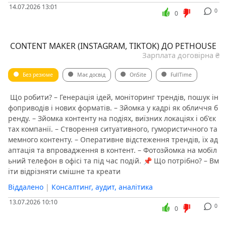
14.07.2026 13:01
0
0
️ CONTENT MAKER (INSTAGRAM, TIKTOK) ДО PETHOUSE
Зарплата договірна ₴
Без резюме
Має досвід
OnSite
FullTime
️ Що робити? – Генерація ідей, моніторинг трендів, пошук ін
фоприводів і нових форматів. – Зйомка у кадрі як обличчя б
ренду. – Зйомка контенту на подіях, виїзних локаціях і об'єк
тах компанії. – Створення ситуативного, гумористичного та
мемного контенту. – Оперативне відстеження трендів, їх ад
аптація та впровадження в контент. – Фотозйомка на мобіл
ьний телефон в офісі та під час подій. 📌 Що потрібно? – Вм
іти відрізняти смішне та креати
Віддалено
|
Консалтинг, аудит, аналітика
13.07.2026 10:10
0
0