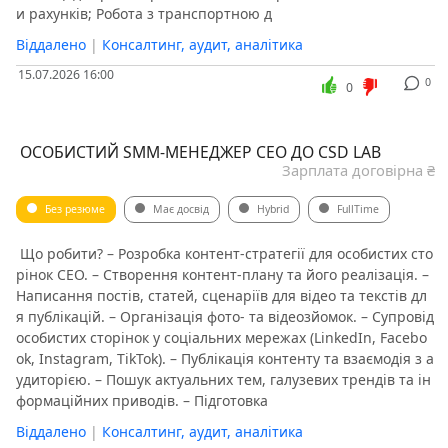
и рахунків; Робота з транспортною д
Віддалено
|
Консалтинг, аудит, аналітика
15.07.2026 16:00
0
0
️ ОСОБИСТИЙ SMM-МЕНЕДЖЕР CEO ДО CSD LAB
Зарплата договірна ₴
Без резюме
Має досвід
Hybrid
FullTime
️ Що робити? – Розробка контент-стратегії для особистих сто
рінок CEO. – Створення контент-плану та його реалізація. –
Написання постів, статей, сценаріїв для відео та текстів дл
я публікацій. – Організація фото- та відеозйомок. – Супровід
особистих сторінок у соціальних мережах (LinkedIn, Facebo
ok, Instagram, TikTok). – Публікація контенту та взаємодія з а
удиторією. – Пошук актуальних тем, галузевих трендів та ін
формаційних приводів. – Підготовка
Віддалено
|
Консалтинг, аудит, аналітика