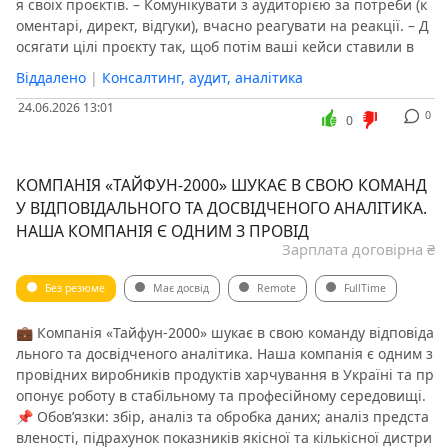
я своїх проєктів. – Комунікувати з аудиторією за потреби (к
оментарі, директ, відгуки), вчасно реагувати на реакції. – Д
осягати цілі проєкту так, щоб потім ваші кейси ставили в
Віддалено
|
Консалтинг, аудит, аналітика
24.06.2026 13:01
0
0
КОМПАНІЯ «ТАЙФУН-2000» ШУКАЄ В СВОЮ КОМАНД
У ВІДПОВІДАЛЬНОГО ТА ДОСВІДЧЕНОГО АНАЛІТИКА.
НАША КОМПАНІЯ Є ОДНИМ З ПРОВІД
Зарплата договірна ₴
Без резюме
Має досвід
Remote
FullTime
💼 Компанія «Тайфун-2000» шукає в свою команду відповіда
льного та досвідченого аналітика. Наша компанія є одним з
провідних виробників продуктів харчування в Україні та пр
опонує роботу в стабільному та професійному середовищі.
📌 Обов’язки: збір, аналіз та обробка даних; аналіз предста
вленості, підрахунок показників якісної та кількісної дистри