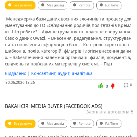
Без резюме
Має досвід
Remote
FullTime
️ Менеджер/ка бази даних воєнних злочинів та процесу док
ументування до ГО «Об’єднання родичів політв’язнів Кремл
я» ️ Що робити? – Адміністрування та щоденне оперування
базою даних Uwazi. – Внесення, редагування, структуруван
ня та оновлення інформації в базі. – Контроль коректності
шаблонів, полів, категорій, фільтрів і логіки внесення дани
х. – Забезпечення належної організації файлів, документів,
свідчень та пов’язаних матеріалів у системі. – Підт
Віддалено
|
Консалтинг, аудит, аналітика
30.06.2026 13:26
0
0
ВАКАНСІЯ: MEDIA BUYER (FACEBOOK ADS)
Зарплата договірна ₴
Без резюме
Має досвід
Remote
FullTime