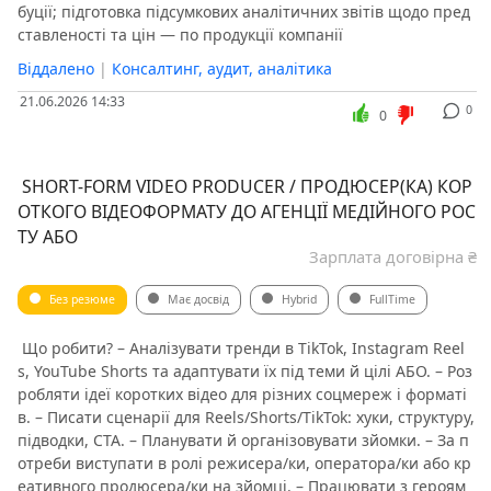
буції; підготовка підсумкових аналітичних звітів щодо пред
ставленості та цін — по продукції компанії
Віддалено
|
Консалтинг, аудит, аналітика
21.06.2026 14:33
0
0
️ SHORT-FORM VIDEO PRODUCER / ПРОДЮСЕР(КА) КОР
ОТКОГО ВІДЕОФОРМАТУ ДО АГЕНЦІЇ МЕДІЙНОГО РОС
ТУ АБО
Зарплата договірна ₴
Без резюме
Має досвід
Hybrid
FullTime
️ Що робити? – Аналізувати тренди в TikTok, Instagram Reel
s, YouTube Shorts та адаптувати їх під теми й цілі АБО. – Роз
робляти ідеї коротких відео для різних соцмереж і форматі
в. – Писати сценарії для Reels/Shorts/TikTok: хуки, структуру,
підводки, CTA. – Планувати й організовувати зйомки. – За п
отреби виступати в ролі режисера/ки, оператора/ки або кр
еативного продюсера/ки на зйомці. – Працювати з героям