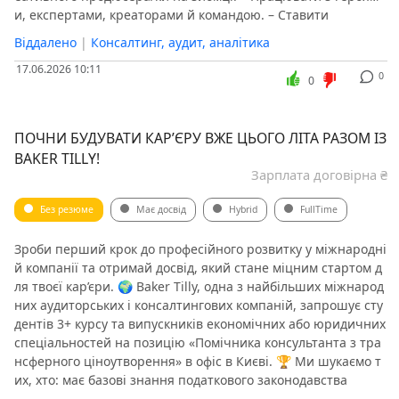
и, експертами, креаторами й командою. – Ставити
Віддалено
|
Консалтинг, аудит, аналітика
17.06.2026 10:11
0
0
ПОЧНИ БУДУВАТИ КАР’ЄРУ ВЖЕ ЦЬОГО ЛІТА РАЗОМ ІЗ
BAKER TILLY! ️
Зарплата договірна ₴
Без резюме
Має досвід
Hybrid
FullTime
Зроби перший крок до професійного розвитку у міжнародні
й компанії та отримай досвід, який стане міцним стартом д
ля твоєї кар’єри. 🌍 Baker Tilly, одна з найбільших міжнарод
них аудиторських і консалтингових компаній, запрошує сту
дентів 3+ курсу та випускників економічних або юридичних
спеціальностей на позицію «Помічника консультанта з тра
нсферного ціноутворення» в офіс в Києві. 🏆 Ми шукаємо т
их, хто: має базові знання податкового законодавства