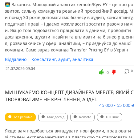
🧑‍💻 Вакансія: Молодший аналітик remote/Kyiv EY – це про ро
звиток, сильну команду та реальний професійний досвід. М
и понад 30 років допомагаємо бізнесу в аудиті, консалтингу,
податках і праві – і даємо можливості зростати разом з нам
и. Якщо тобі подобається працювати з даними, проводити
дослідження, шукати інсайти та впливати на бізнес-рішенн
я, розвиваючись у сфері аналітики, – приєднуйся до нашої
команди. Саме зараз команда Transfer Pricing EY в Україн
Віддалено
|
Консалтинг, аудит, аналітика
21.07.2026 09:04
0
0
МИ ШУКАЄМО КОНЦЕПТ-ДИЗАЙНЕРА МЕБЛІВ, ЯКИЙ С
ТВОРЮВАТИМЕ НЕ КРЕСЛЕННЯ, А ІДЕЇ.
45 000 - 55 000 ₴
Без резюме
Має досвід
Remote
FullTime
Якщо вам подобається вигадувати нові форми, працювати
зі стилем, експериментувати з пластикою та створювати м