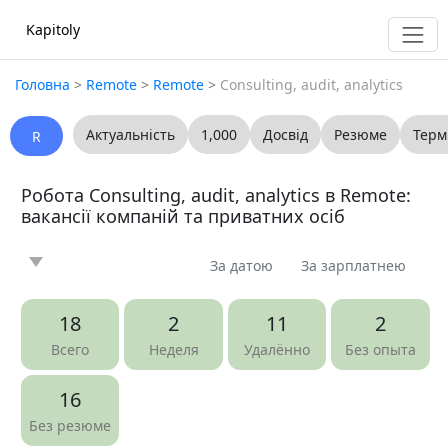
Kapitoly
Головна
>
Remote
>
Remote
>
Consulting, audit, analytics
Актуальність
1,000
Досвід
Резюме
Терм
R
Робота Consulting, audit, analytics в Remote:
вакансії компаній та приватних осіб
За датою
За зарплатнею
Новина
Стаття
Пропоную
Шукаю
0
0
0
0
18
2
11
2
Запитання
Вакансія
Резюме
0
29
0
Всего
Неделя
Удалённо
Без опыта
Все
16
Без резюме
Показать все разделы
▼