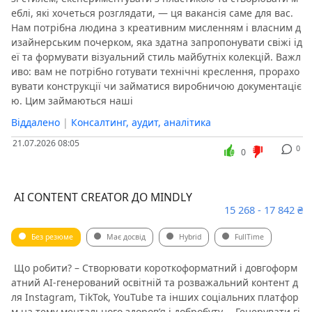
еблі, які хочеться розглядати, — ця вакансія саме для вас.
Нам потрібна людина з креативним мисленням і власним д
изайнерським почерком, яка здатна запропонувати свіжі ід
еї та формувати візуальний стиль майбутніх колекцій. Важл
иво: вам не потрібно готувати технічні креслення, прорахо
вувати конструкції чи займатися виробничою документаціє
ю. Цим займаються наші
Віддалено
|
Консалтинг, аудит, аналітика
21.07.2026 08:05
0
0
️ AI CONTENT CREATOR ДО MINDLY
15 268 - 17 842 ₴
Без резюме
Має досвід
Hybrid
FullTime
️ Що робити? – Створювати короткоформатний і довгоформ
атний AI-генерований освітній та розважальний контент д
ля Instagram, TikTok, YouTube та інших соціальних платфор
м на тему ментального здоров’я і добробуту. – Генерувати гі