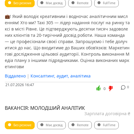
Без резюме
Має досвід
Remote
FullTime
💼! Який володіє креативним і водночас аналітичним мисл
енням! Хто ми? Taxi 305 — лідер надання послуг на ринку та
ксі в місті Рівне. Це підтверджують десятки тисяч задоволе
них клієнтів та 20-тирічний досвід роботи. Наша команда
— це професіонали своєї справи. Запрошуємо і тебе долуч
итися до нас. Що входитиме до Ваших обов’язків: Маркетин
гові дослідження цільової аудиторії. Контроль виконання М
едіа плану з іншими підрядниками. Оцінка виконаних марк
етингови
Віддалено
|
Консалтинг, аудит, аналітика
21.07.2026 16:47
0
0
ВАКАНСІЯ: МОЛОДШИЙ АНАЛІТИК
Зарплата договірна ₴
Без резюме
Має досвід
Remote
FullTime