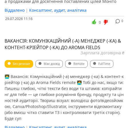
а продажами для досягнення поставлених цілей Моніто
Віддалено
|
Консалтинг, аудит, аналітика
29.07.2026 11:16
0
0
ВАКАНСІЯ: КОМУНІКАЦІЙНИЙ (-А) МЕНЕДЖЕР (-КА) &
КОНТЕНТ-КРІЕЙТОР (-КА) ДО AROMA FIELDS
Зарплата договірна ₴
Без резюме
Має досвід
Remote
FullTime
👨‍💻 Вакансія: Комунікаційний (-а) менеджер (-ка) & контент-к
ріейтор (-ка) до Aroma Fields remote 🧑‍💻 Тобі до нас, якщо ти:
Пишеш глибокі, чіткі тексти без води та штамів: копірайти
нг для тебе — це глибоке розуміння бренду, продукту та цін
ностей аудиторії. Твориш візуал: володієш фото/відеозйомк
ою, Canva/Photoshop/Illustrator, інструменти відеомонтажу
(або вмієш чітко ставити ТЗ і контролювати третіх сторін).
Буде суп
Віддалено
|
Консалтинг, аудит, аналітика