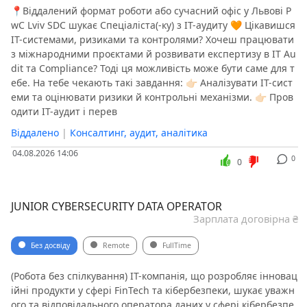
📍Віддалений формат роботи або сучасний офіс у Львові P
wC Lviv SDC шукає Спеціаліста(-ку) з ІТ-аудиту 🧡 Цікавишся
ІТ-системами, ризиками та контролями? Хочеш працювати
з міжнародними проєктами й розвивати експертизу в IT Au
dit та Compliance? Тоді ця можливість може бути саме для т
ебе. На тебе чекають такі завдання: 👉🏻 Аналізувати ІТ-сист
еми та оцінювати ризики й контрольні механізми. 👉🏻 Пров
одити ІТ-аудит і перев
Віддалено
|
Консалтинг, аудит, аналітика
04.08.2026 14:06
0
0
JUNIOR CYBERSECURITY DATA OPERATOR
Зарплата договірна ₴
Без досвіду
Remote
FullTime
(Робота без спілкування) IT-компанія, що розробляє інновац
ійні продукти у сфері FinTech та кібербезпеки, шукає уважн
ого та відповідального оператора даних у сфері кібербезпе