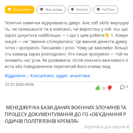
Без резюме
Має досвід
Remote
FullTime
Технічні навички відкривають двері. Але soft skills вирішую
ть, чи залишишся ти в компанії, чи виростеш у ній. ось що
зараз цінується найбільше — і що з цим робити👇 1. Комун
ікація — не "вміння спілкуватись" Це вміння донести думку
чітко і зрозуміло. Письмово і усно. Чому це важливо: більші
сть команд зараз розподілені. Хто пише зрозуміло — той ек
ономить час усім. Як розвивати: після кожного важливого л
иста або повідомлення перечитай його очима люд
Віддалено
|
Консалтинг, аудит, аналітика
01.07.2026 09:04
0
0
️ МЕНЕДЖЕР/КА БАЗИ ДАНИХ ВОЄННИХ ЗЛОЧИНІВ ТА
ПРОЦЕСУ ДОКУМЕНТУВАННЯ ДО ГО «ОБ’ЄДНАННЯ Р
ОДИЧІВ ПОЛІТВ’ЯЗНІВ КРЕМЛЯ»
Зарплата договірна ₴