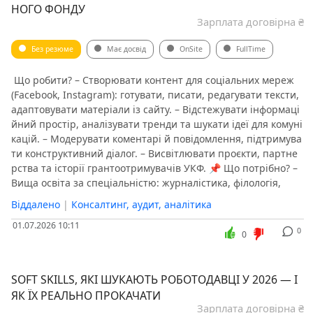
НОГО ФОНДУ
Зарплата договірна ₴
Без резюме
Має досвід
OnSite
FullTime
️ Що робити? – Створювати контент для соціальних мереж
(Facebook, Instagram): готувати, писати, редагувати тексти,
адаптовувати матеріали із сайту. – Відстежувати інформаці
йний простір, аналізувати тренди та шукати ідеї для комуні
кацій. – Модерувати коментарі й повідомлення, підтримува
ти конструктивний діалог. – Висвітлювати проєкти, партне
рства та історії грантоотримувачів УКФ. 📌 Що потрібно? –
Вища освіта за спеціальністю: журналістика, філологія,
Віддалено
|
Консалтинг, аудит, аналітика
01.07.2026 10:11
0
0
SOFT SKILLS, ЯКІ ШУКАЮТЬ РОБОТОДАВЦІ У 2026 — І
ЯК ЇХ РЕАЛЬНО ПРОКАЧАТИ
Зарплата договірна ₴