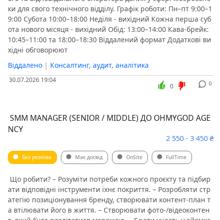
ки для свого технічного відділу. ️Графік роботи: Пн–пт 9:00–1
9:00 Субота 10:00–18:00 Неділя - вихідний Кожна перша суб
ота нового місяця - вихідний Обід: 13:00–14:00 Кава-брейк:
10:45–11:00 та 18:00–18:30 Віддалений формат ️Додаткові ви
хідні обговорюют
Віддалено
|
Консалтинг, аудит, аналітика
30.07.2026 19:04
0
0
️ SMM MANAGER (SENIOR / MIDDLE) ДО OHMYGOD AGE
NCY
2 550 - 3 450 ₴
Без резюме
Має досвід
OnSite
FullTime
️ Що робити? – Розуміти потреби кожного проєкту та підбир
ати відповідні інструменти їхнє покриття. – Розробляти стр
атегію позиціонування бренду, створювати контент-план т
а втілювати його в життя. – Створювати фото-/відеоконтен