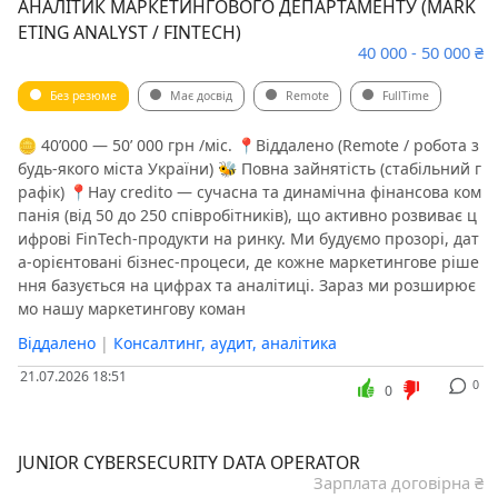
АНАЛІТИК МАРКЕТИНГОВОГО ДЕПАРТАМЕНТУ (MARK
ETING ANALYST / FINTECH)
40 000 - 50 000 ₴
Без резюме
Має досвід
Remote
FullTime
🪙 40ʼ000 — 50ʼ 000 грн /міс. 📍Віддалено (Remote / робота з
будь-якого міста України) 🐝 Повна зайнятість (стабільний г
рафік) 📍Hay credito — сучасна та динамічна фінансова ком
панія (від 50 до 250 співробітників), що активно розвиває ц
ифрові FinTech-продукти на ринку. Ми будуємо прозорі, дат
а-орієнтовані бізнес-процеси, де кожне маркетингове ріше
ння базується на цифрах та аналітиці. Зараз ми розширює
мо нашу маркетингову коман
Віддалено
|
Консалтинг, аудит, аналітика
21.07.2026 18:51
0
0
JUNIOR CYBERSECURITY DATA OPERATOR
Зарплата договірна ₴