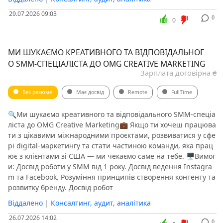
29.07.2026 09:03
0
0
МИ ШУКАЄМО КРЕАТИВНОГО ТА ВІДПОВІДАЛЬНОГ
О SMM-СПЕЦІАЛІСТА ДО OMG CREATIVE MARKETING
Зарплата договірна ₴
Без резюме
Має досвід
Remote
FullTime
🔍Ми шукаємо креативного та відповідального SMM-спеціа
ліста до OMG Creative Marketing💼 Якщо ти хочеш працюва
ти з цікавими міжнародними проєктами, розвиватися у сфе
рі digital-маркетингу та стати частиною команди, яка прац
ює з клієнтами зі США — ми чекаємо саме на тебе. 🖥Вимог
и: Досвід роботи у SMM від 1 року. Досвід ведення Instagra
m та Facebook. Розуміння принципів створення контенту та
розвитку бренду. Досвід робот
Віддалено
|
Консалтинг, аудит, аналітика
26.07.2026 14:02
0