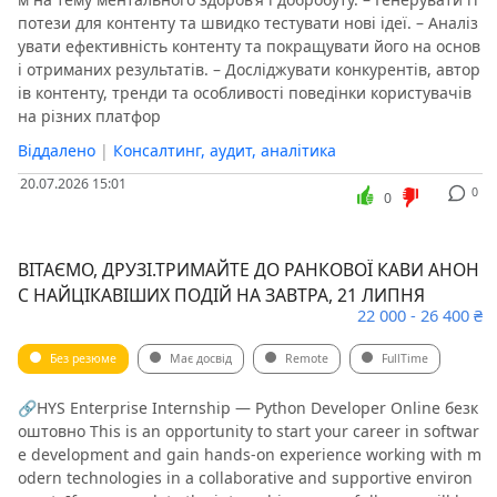
потези для контенту та швидко тестувати нові ідеї. – Аналіз
увати ефективність контенту та покращувати його на основ
і отриманих результатів. – Досліджувати конкурентів, автор
ів контенту, тренди та особливості поведінки користувачів
на різних платфор
Віддалено
|
Консалтинг, аудит, аналітика
20.07.2026 15:01
0
0
ВІТАЄМО, ДРУЗІ.ТРИМАЙТЕ ДО РАНКОВОЇ КАВИ АНОН
С НАЙЦІКАВІШИХ ПОДІЙ НА ЗАВТРА, 21 ЛИПНЯ
22 000 - 26 400 ₴
Без резюме
Має досвід
Remote
FullTime
🔗HYS Enterprise Internship — Python Developer Online безк
оштовно This is an opportunity to start your career in softwar
e development and gain hands-on experience working with m
odern technologies in a collaborative and supportive environ