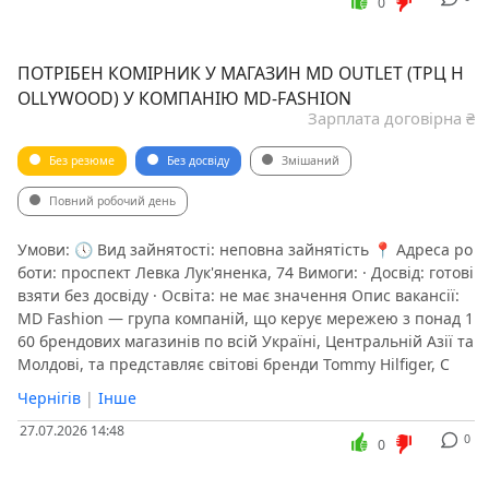
0
ПОТРІБЕН КОМІРНИК У МАГАЗИН MD OUTLET (ТРЦ H
OLLYWOOD) У КОМПАНІЮ MD-FASHION
Зарплата договірна ₴
Без резюме
Без досвіду
Змішаний
Повний робочий день
Умови: 🕔 Вид зайнятості: неповна зайнятість 📍 Адреса ро
боти: проспект Левка Лук'яненка, 74 Вимоги: · Досвід: готові
взяти без досвіду · Освіта: не має значення Опис вакансії:
MD Fashion — група компаній, що керує мережею з понад 1
60 брендових магазинів по всій Україні, Центральній Азії та
Молдові, та представляє світові бренди Tommy Hilfiger, C
Чернігів
|
Інше
27.07.2026 14:48
0
0