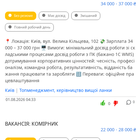
34 000 - 37 000 ₴
Без резюме
Має досвід
Змішаний
Повний робочий день
📍 Локація: Київ, вул. Велика Кільцева, 102 💸 Зарплата 34
000 – 37 000 грн 🖥 Вимоги: мінімальний досвід роботи зі ск
ладськими процесами досвід роботи з ПК (бажано 1С WMS)
дотримування корпоративних цінностей: чесність, професі
оналізм, командна робота, результативність, відданість ба
жання працювати та заробляти 🔢 Переваги: офіційне пра
цевлаштування
Київ
|
Топменеджмент, керівництво вищої ланки
01.08.2026 04:33
0
0
ВАКАНСІЯ: КОМІРНИК
22 000 - 28 000 ₴