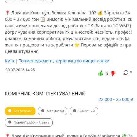
📍 Локація: Київ, вул. Велика Кільцева, 102 💰 Зарплата 34
000 – 37 000 грн 📋 Вимоги: мінімальний досвід роботи зі ск
ладськими процесами досвід роботи з ПК (бажано 1С WMS)
дотримування корпоративних цінностей: чесність, професі
оналізм, командна робота, результативність, відданість ба
жання працювати та заробляти 🌟 Переваги: офіційне пра
цевлаштування
Київ
|
Топменеджмент, керівництво вищої ланки
30.07.2026 14:25
0
0
КОМІРНИК-КОМПЛЕКТУВАЛЬНИК
22 000 - 25 000 ₴
Без резюме
Має досвід
Змішаний
Повний робочий день
📍 Локація: Кропивницький, вулиця Героїв Маріуполя 💸 За