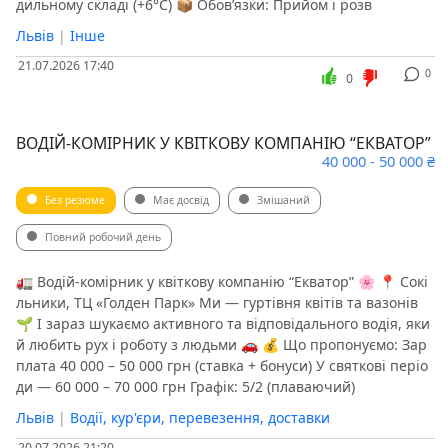
дильному складі (+6°C) 📦 Обов’язки: Прийом і розв
Львів
|
Інше
21.07.2026 17:40
0
0
ВОДІЙ-КОМІРНИК У КВІТКОВУ КОМПАНІЮ “ЕКВАТОР”
40 000 - 50 000 ₴
Без резюме
Має досвід
Змішаний
Повний робочий день
​​🚛 Водій-комірник у квіткову компанію “Екватор” 🌸 📍 Сокі
льники, ТЦ «Голден Парк» Ми — гуртівня квітів та вазонів
🌱 І зараз шукаємо активного та відповідального водія, яки
й любить рух і роботу з людьми 🚗 💰 Що пропонуємо: Зар
плата 40 000 – 50 000 грн (ставка + бонуси) У святкові періо
ди — 60 000 – 70 000 грн Графік: 5/2 (плаваючий)
Львів
|
Водії, кур'єри, перевезення, доставки
20.07.2026 21:20