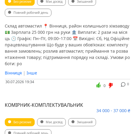
Без резюме
Має досвід
Змішаний
Повний робочий день
Склад автомастил 📍 Вінниця, район колишнього хімзаводу
💵 Зарплата 25 000 грн на руки 🏦 Виплати: 2 рази на міся
ць 🕓 Графік: Пн–Пт, 09:00–17:00 📅 Вихідні: Сб, Нд Офіційне
працевлаштування Що буде у ваших обов’язках: комплекту
вання замовлень; розлив автомастил; приймання та розва
нтаження товару; підтримання порядку на складі. Умови ро
боти: ро
Вінниця
|
Інше
30.07.2026 19:34
0
0
КОМІРНИК-КОМПЛЕКТУВАЛЬНИК
34 000 - 37 000 ₴
Без резюме
Має досвід
Змішаний
Повний робочий день