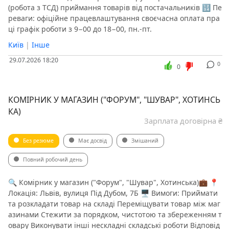
(робота з ТСД) приймання товарів від постачальників 🔢 Пе
реваги: офіційне працевлаштування своєчасна оплата пра
ці графік роботи з 9−00 до 18−00, пн.-пт.
Київ
|
Інше
29.07.2026 18:20
0
0
КОМІРНИК У МАГАЗИН ("ФОРУМ", "ШУВАР", ХОТИНСЬ
КА)
Зарплата договірна ₴
Без резюме
Має досвід
Змішаний
Повний робочий день
🔍 Комірник у магазин ("Форум", "Шувар", Хотинська)💼 📍
Локація: Львів, вулиця Під Дубом, 7Б 🖥 Вимоги: Приймати
та розкладати товар на складі Переміщувати товар між маг
азинами Стежити за порядком, чистотою та збереженням т
овару Виконувати інші нескладні складські роботи Відповід