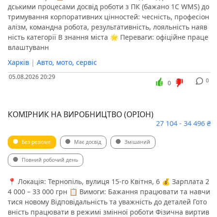
дськими процесами досвід роботи з ПК (бажано 1С WMS) до
тримування корпоративних цінностей: чесність, професіон
алізм, командна робота, результативність, лояльність наяв
ність категорії B знання міста 🌟 Переваги: офіційне праце
влаштуванн
Харків
|
Авто, мото, сервіс
05.08.2026 20:29
0
0
КОМІРНИК НА ВИРОБНИЦТВО (ОРІОН)
27 104 - 34 496 ₴
Без резюме
Має досвід
Змішаний
Повний робочий день
📍 Локація: Тернопіль, вулиця 15-го Квітня, 6 💰 Зарплата 2
4 000 – 33 000 грн 📋 Вимоги: Бажання працювати та навчи
тися новому Відповідальність та уважність до деталей Гото
вність працювати в режимі змінної роботи Фізична виртив