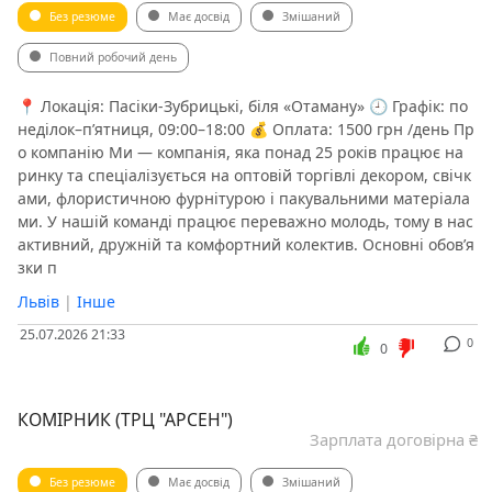
Без резюме
Має досвід
Змішаний
Повний робочий день
📍 Локація: Пасіки-Зубрицькі, біля «Отаману» 🕘 Графік: по
неділок–п’ятниця, 09:00–18:00 💰 Оплата: 1500 грн /день Пр
о компанію Ми — компанія, яка понад 25 років працює на
ринку та спеціалізується на оптовій торгівлі декором, свічк
ами, флористичною фурнітурою і пакувальними матеріала
ми. У нашій команді працює переважно молодь, тому в нас
активний, дружній та комфортний колектив. Основні обов’я
зки п
Львів
|
Інше
25.07.2026 21:33
0
0
КОМІРНИК (ТРЦ "АРСЕН")
Зарплата договірна ₴
Без резюме
Має досвід
Змішаний