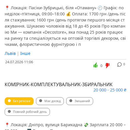
📍 Локація: Пасіки-Зубрицькі, біля «Отаману» 🕘 Графік: по
неділок–п’ятниця, 09:00–18:00 💰 Оплата: 1700 грн /день піс
ля стажування; 1600 грн /день протягом першого місяця ст
ажування. Шукаємо чоловіків від 18 до 45 років Про компан
ію Ми — компанія «Decostore», яка понад 25 років працює
на ринку та спеціалізується на оптовій торгівлі декором, сві
чками, флористичною фурнітурою і п
Львів
|
Інше
24.07.2026 11:06
0
0
КОМІРНИК-КОМПЛЕКТУВАЛЬНИК-ЗБИРАЛЬНИК
20 000 - 25 000 ₴
Без резюме
Має досвід
Змішаний
Повний робочий день
📍 Локація: Дніпро, вулиця Барикадна 💸 Зарплата 20 000 –