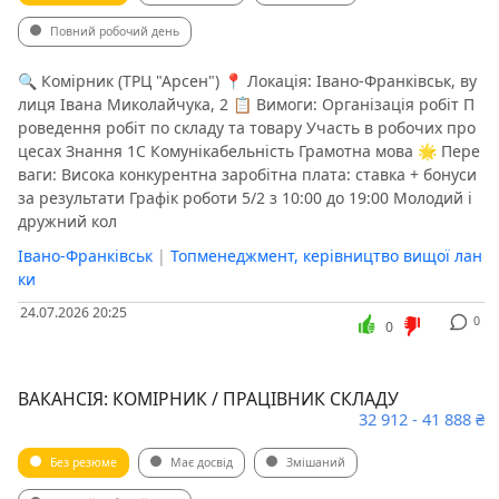
Повний робочий день
🔍 Комірник (ТРЦ "Арсен") 📍 Локація: Івано-Франківськ, ву
лиця Івана Миколайчука, 2 📋 Вимоги: Організація робіт П
роведення робіт по складу та товару Участь в робочих про
цесах Знання 1С Комунікабельність Грамотна мова 🌟 Пере
ваги: Висока конкурентна заробітна плата: ставка + бонуси
за результати Графік роботи 5/2 з 10:00 до 19:00 Молодий і
дружний кол
Івано-Франківськ
|
Топменеджмент, керівництво вищої лан
ки
24.07.2026 20:25
0
0
ВАКАНСІЯ: КОМІРНИК / ПРАЦІВНИК СКЛАДУ
32 912 - 41 888 ₴
Без резюме
Має досвід
Змішаний