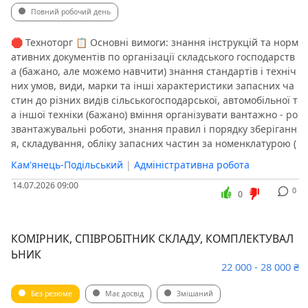
Повний робочий день
🛑 Техноторг 📋 Основні вимоги: знання інструкцій та норм
ативних документів по організації складського господарств
а (бажано, але можемо навчити) знання стандартів і техніч
них умов, види, марки та інші характеристики запасних ча
стин до різних видів сільськогосподарської, автомобільної т
а іншої техніки (бажано) вміння організувати вантажно - ро
звантажувальні роботи, знання правил і порядку зберіганн
я, складування, обліку запасних частин за номенклатурою (
Кам'янець-Подільський
|
Адміністративна робота
14.07.2026 09:00
0
0
КОМІРНИК, СПІВРОБІТНИК СКЛАДУ, КОМПЛЕКТУВАЛ
ЬНИК
22 000 - 28 000 ₴
Без резюме
Має досвід
Змішаний