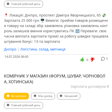
Повний робочий день
📍 Локація: Дніпро, проспект Дмитра Яворницького, 65 💸
Зарплата 25 000 грн 🖥 Вимоги: прийом товарів розміщенн
я товару на складі збір замовлень упаковка замовлень конт
роль залишків вміння користуватись ПК 🔢 Переваги: своє
часна виплата зарплати премії за роботу швидке працевла
штування бонус: 13-та зарплата
Дніпро
|
Логістика, склад, митниця
14.07.2026 06:45
0
0
КОМІРНИК У МАГАЗИН (ФОРУМ, ШУВАР, ЧОРНОВОЛ
А, ХОТИНСЬКА)
Зарплата договірна ₴
Без резюме
Має досвід
Змішаний
Повний робочий день