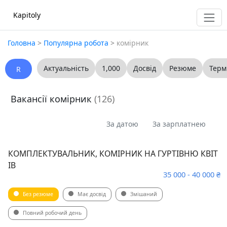
Kapitoly
Головна
>
Популярна робота
>
комірник
Актуальність
1,000
Досвід
Резюме
Терм
R
Вакансії комірник
(126)
За датою
За зарплатнею
КОМПЛЕКТУВАЛЬНИК, КОМІРНИК НА ГУРТІВНЮ КВІТ
ІВ
35 000 - 40 000 ₴
Без резюме
Має досвід
Змішаний
Повний робочий день