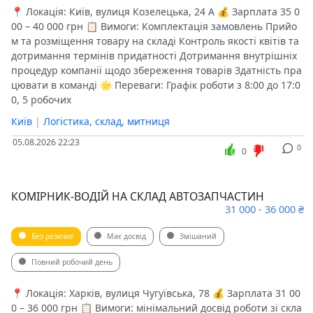
📍 Локація: Київ, вулиця Козелецька, 24 А 💰 Зарплата 35 0
00 – 40 000 грн 📋 Вимоги: Комплектація замовлень Прийо
м та розміщення товару на складі Контроль якості квітів та
дотримання термінів придатності Дотримання внутрішніх
процедур компанії щодо збереження товарів Здатність пра
цювати в команді 🌟 Переваги: Графік роботи з 8:00 до 17:0
0, 5 робочих
Київ
|
Логістика, склад, митниця
05.08.2026 22:23
0
0
КОМІРНИК-ВОДІЙ НА СКЛАД АВТОЗАПЧАСТИН
31 000 - 36 000 ₴
Без резюме
Має досвід
Змішаний
Повний робочий день
📍 Локація: Харків, вулиця Чугуївська, 78 💰 Зарплата 31 00
0 – 36 000 грн 📋 Вимоги: мінімальний досвід роботи зі скла