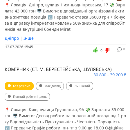
📍 Локація: Дніпро, вулиця Нижньодніпровська, 17 💸 Зарп
лата 43 000 грн 🖥 Вимоги: відповідальні організовані акти
вна життєва позиція 🔢 Переваги: ставка 36000 грн + бонус
за відправку інтернет-замовлень 50% знижка для співробіт
ників на внутрішні бренди Mirat
Дніпро
|
Інше
13.07.2026 15:45
0
0
КОМІРНИК (СТ. М. БЕРЕСТЕЙСЬКА, ШУЛЯВСЬКА)
30 800 - 39 200 ₴
Без резюме
Має досвід
Змішаний
Повний робочий день
📍 Локація: Київ, вулиця Грушецька, 9А 💸 Зарплата 35 000
грн 🖥 Вимоги: Досвід роботи на аналогічній посаді від 1 ро
ку Відповідальність Пунктуальність Честність Порядність
🔢 Переваги: Графік роботи: пн-пт з 9.00 до 18.00 Офіційне