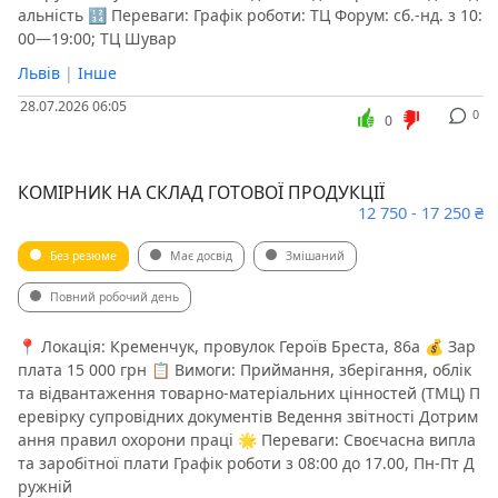
альність 🔢 Переваги: Графік роботи: ТЦ Форум: сб.-нд. з 10:
00—19:00; ТЦ Шувар
Львів
|
Інше
28.07.2026 06:05
0
0
КОМІРНИК НА СКЛАД ГОТОВОЇ ПРОДУКЦІЇ
12 750 - 17 250 ₴
Без резюме
Має досвід
Змішаний
Повний робочий день
📍 Локація: Кременчук, провулок Героїв Бреста, 86а 💰 Зар
плата 15 000 грн 📋 Вимоги: Приймання, зберігання, облік
та відвантаження товарно-матеріальних цінностей (ТМЦ) П
еревірку супровідних документів Ведення звітності Дотрим
ання правил охорони праці 🌟 Переваги: Своєчасна випла
та заробітної плати Графік роботи з 08:00 до 17.00, Пн-Пт Д
ружній