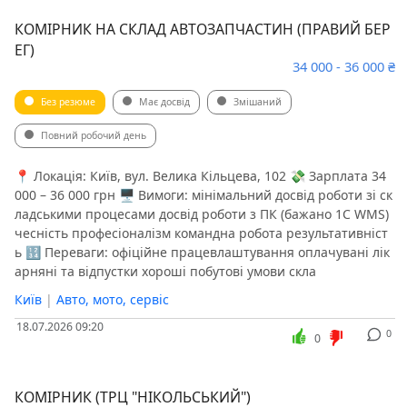
КОМІРНИК НА СКЛАД АВТОЗАПЧАСТИН (ПРАВИЙ БЕР
ЕГ)
34 000 - 36 000 ₴
Без резюме
Має досвід
Змішаний
Повний робочий день
📍 Локація: Київ, вул. Велика Кільцева, 102 💸 Зарплата 34
000 – 36 000 грн 🖥 Вимоги: мінімальний досвід роботи зі ск
ладськими процесами досвід роботи з ПК (бажано 1С WMS)
чесність професіоналізм командна робота результативніст
ь 🔢 Переваги: офіційне працевлаштування оплачувані лік
арняні та відпустки хороші побутові умови скла
Київ
|
Авто, мото, сервіс
18.07.2026 09:20
0
0
КОМІРНИК (ТРЦ "НІКОЛЬСЬКИЙ")