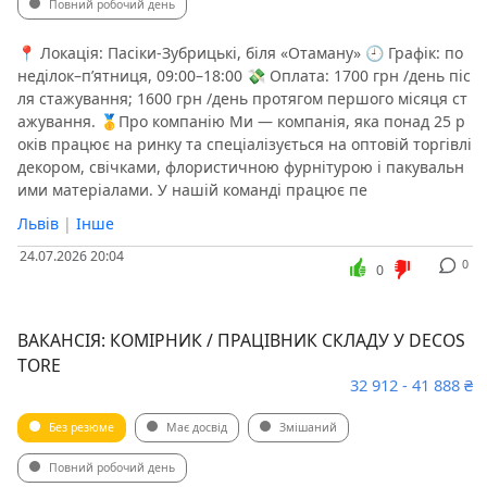
Повний робочий день
📍 Локація: Пасіки-Зубрицькі, біля «Отаману» 🕘 Графік: по
неділок–п’ятниця, 09:00–18:00 💸 Оплата: 1700 грн /день піс
ля стажування; 1600 грн /день протягом першого місяця ст
ажування. 🥇Про компанію Ми — компанія, яка понад 25 р
оків працює на ринку та спеціалізується на оптовій торгівлі
декором, свічками, флористичною фурнітурою і пакувальн
ими матеріалами. У нашій команді працює пе
Львів
|
Інше
24.07.2026 20:04
0
0
ВАКАНСІЯ: КОМІРНИК / ПРАЦІВНИК СКЛАДУ У DECOS
TORE
32 912 - 41 888 ₴
Без резюме
Має досвід
Змішаний
Повний робочий день