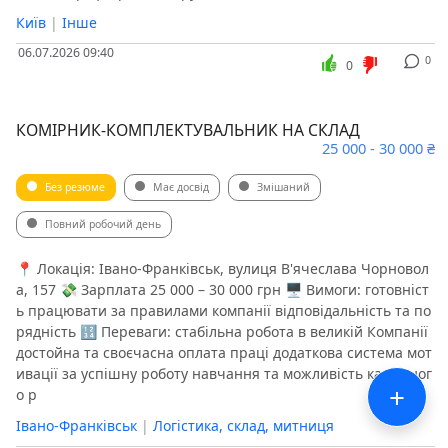
Київ
|
Інше
06.07.2026 09:40
0
0
КОМІРНИК-КОМПЛЕКТУВАЛЬНИК НА СКЛАД
25 000 - 30 000 ₴
Без резюме
Має досвід
Змішаний
Повний робочий день
📍 Локація: Івано-Франківськ, вулиця В'ячеслава Чорновол
а, 157 💸 Зарплата 25 000 – 30 000 грн 🖥 Вимоги: готовніст
ь працювати за правилами компанії відповідальність та по
рядність 🔢 Переваги: стабільна робота в великій Компанії
достойна та своєчасна оплата праці додаткова система мот
ивації за успішну роботу навчання та можливість кар'єрног
+
о р
Івано-Франківськ
|
Логістика, склад, митниця