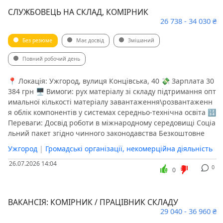
СЛУЖБОВЕЦЬ НА СКЛАД, КОМІРНИК
26 738 - 34 030 ₴
Без резюме
Має досвід
Змішаний
Повний робочий день
📍 Локація: Ужгород, вулиця Концівська, 40 💸 Зарплата 30
384 грн 🖥 Вимоги: рух матеріалу зі складу підтримання опт
имальної кількості матеріалу завантаження\розвантаженн
я облік компонентів у системах середньо-технічна освіта 🔢
Переваги: Досвід роботи в міжнародному середовищі Соціа
льний пакет згідно чинного законодавства Безкоштовне
Ужгород
|
Громадські організації, некомерційна діяльність
26.07.2026 14:04
0
0
ВАКАНСІЯ: КОМІРНИК / ПРАЦІВНИК СКЛАДУ
29 040 - 36 960 ₴