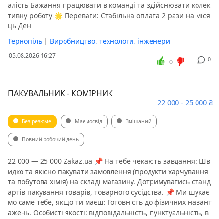
алість Бажання працювати в команді та здійснювати колек
тивну роботу 🌟 Переваги: Стабільна оплата 2 рази на міся
ць Ден
Тернопіль
|
Виробництво, технологи, інженери
05.08.2026 16:27
0
0
ПАКУВАЛЬНИК - КОМІРНИК
22 000 - 25 000 ₴
Без резюме
Має досвід
Змішаний
Повний робочий день
22 000 — 25 000 Zakaz.ua 📌 На тебе чекають завдання: Шв
идко та якісно пакувати замовлення (продукти харчування
та побутова хімія) на складі магазину. Дотримуватись станд
артів пакування товарів, товарного сусідства. 📌 Ми шукає
мо саме тебе, якщо ти маєш: Готовність до фізичних навант
ажень. Особисті якості: відповідальність, пунктуальність, в