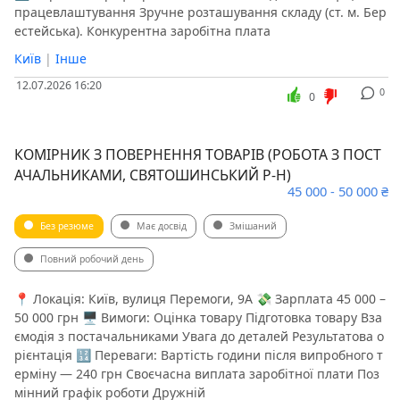
працевлаштування Зручне розташування складу (ст. м. Бер
естейська). Конкурентна заробітна плата
Київ
|
Інше
12.07.2026 16:20
0
0
КОМІРНИК З ПОВЕРНЕННЯ ТОВАРІВ (РОБОТА З ПОСТ
АЧАЛЬНИКАМИ, СВЯТОШИНСЬКИЙ Р-Н)
45 000 - 50 000 ₴
Без резюме
Має досвід
Змішаний
Повний робочий день
📍 Локація: Київ, вулиця Перемоги, 9А 💸 Зарплата 45 000 –
50 000 грн 🖥 Вимоги: Оцінка товару Підготовка товару Вза
ємодія з постачальниками Увага до деталей Результатова о
рієнтація 🔢 Переваги: Вартість години після випробного т
ерміну — 240 грн Своєчасна виплата заробітної плати Поз
мінний графік роботи Дружній