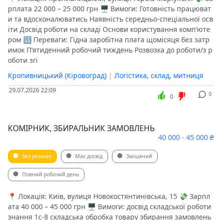
рплата 22 000 – 25 000 грн 🖥 Вимоги: Готовність працюват
и та вдосконалюватись Наявність середньо-спеціальної осв
іти Досвід роботи на складі Основи користування комп’юте
ром 🔢 Переваги: Гідна заробітна плата щомісяця без затр
имок П’ятиденний робочий тиждень Розвозка до роботи/з р
оботи згі
Кропивницький (Кіровоград)
|
Логістика, склад, митниця
29.07.2026 22:09
0
0
КОМІРНИК, ЗБИРАЛЬНИК ЗАМОВЛЕНЬ
40 000 - 45 000 ₴
Без резюме
Має досвід
Змішаний
Повний робочий день
📍 Локація: Київ, вулиця Новокостянтинівська, 15 💸 Зарпл
ата 40 000 – 45 000 грн 🖥 Вимоги: досвід складської роботи
знання 1c-8 складська обробка товару збирання замовлень