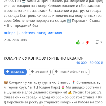
25 000 грн 🖥 Вимоги: Принимание, размещение и распред
еление товаров на складе Комплектование и сбор заказов
в соответствии с заявками Вантажение и разгрузка товара
со склада Контроль качества и количества полученных тов
аров Обеспечение порядка на складе 🔢 Переваги: Ставка
+ % от продажей без
Дніпро
|
Логістика, склад, митниця
23.07.2026 08:15
0
0
КОМІРНИК У КВІТКОВУ ГУРТІВНЮ ЕКВАТОР
40 000 - 50 000 ₴
Без досвіду
Змішаний
Повний робочий день
​​📦 Комірник у квіткову гуртівню Екватор 📍 Сокільники, ву
л. Героїв Крут, 1а (ТЦ Голден Парк) 🌷 Ми швидко ростемо т
а шукаємо відповідального комірника! 💰 Умови: Графік 5/2
(плаваючий) Середній дохід 40 000 – 50 000 грн (ставка + KP
I) Перспектива росту до старшого комірника Робота на холо