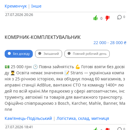
Кременчук
|
Інше
27.07.2026 20:26
0
0
КОМІРНИК-КОМПЛЕКТУВАЛЬНИК
22 000 - 28 000 ₴
Без досвіду
Змішаний
Повний робочий день
💵 25 000 грн 🕑 Повна зайнятість 💪 Готові взяти без досві
ду 👨‍🎓 Освіта немає значення 📝 Strans — українська компа
нія з 25-річною історією, яка об'єднує понад 60 магазинів, з
аправні станції AdBlue, вантажні СТО та команду 1400+ лю
дей по всій країні.Ми працюємо у сфері автозапчастин, інс
трументу, автохімії та товарів для вантажного транспорту.
Офіційно співпрацюємо з Bosch, Karcher, Mahle, Banner, Ma
nne
Кам'янець-Подільський
|
Логістика, склад, митниця
27.07.2026 18:41
0