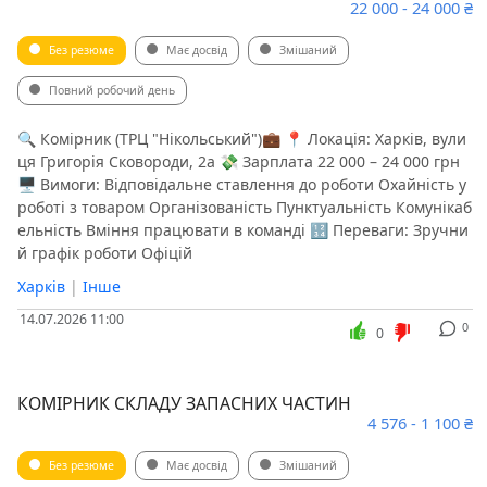
22 000 - 24 000 ₴
Без резюме
Має досвід
Змішаний
Повний робочий день
🔍 Комірник (ТРЦ "Нікольський")💼 📍 Локація: Харків, вули
ця Григорія Сковороди, 2а 💸 Зарплата 22 000 – 24 000 грн
🖥 Вимоги: Відповідальне ставлення до роботи Охайність у
роботі з товаром Організованість Пунктуальність Комунікаб
ельність Вміння працювати в команді 🔢 Переваги: Зручни
й графік роботи Офіцій
Харків
|
Інше
14.07.2026 11:00
0
0
КОМІРНИК СКЛАДУ ЗАПАСНИХ ЧАСТИН
4 576 - 1 100 ₴
Без резюме
Має досвід
Змішаний