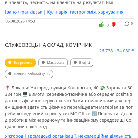
вічливість, чесність, націленість на результат. Вмі
Івано-Франківськ
|
Кулінарія, гастрономія, харчування
05.08.2026 14:53
0
0
СЛУЖБОВЕЦЬ НА СКЛАД, КОМІРНИК
26 738 - 34 030 ₴
Без резюме
Має досвід
В офісі
Повний робочий день
📍 Локація: Ужгород, вулиця Концівська, 40 💸 Зарплата 30
384 грн 🖥 Вимоги: середньо-технічна або середня освіта з
датність фізично керувати засобами та машинами для пер
еміщення здатність фізично переміщувати матеріал за пот
реби досвідчений користувач MC Office 🔢 Переваги: Досві
д роботи в міжнародному та інноваційному середовищі Со
ціальний пакет згід
Ужгород
|
Громадські організації, некомерційна діяльність