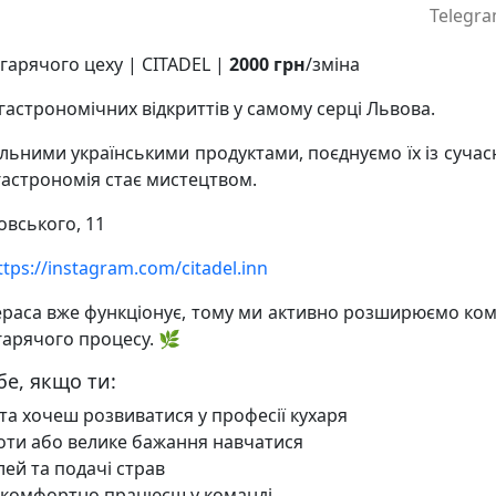
Telegra
/ гарячого цеху | CITADEL |
2000 грн
/зміна
гастрономічних відкриттів у самому серці Львова.
ьними українськими продуктами, поєднуємо їх із сучасн
гастрономія стає мистецтвом.
бовського, 11
ttps://instagram.com/citadel.inn
раса вже функціонує, тому ми активно розширюємо ко
гарячого процесу. 🌿
бе, якщо ти:
та хочеш розвиватися у професії кухаря
оти або велике бажання навчатися
ей та подачі страв
і комфортно працюєш у команді