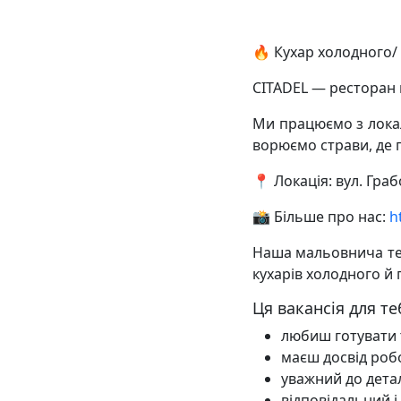
​​🔥 Кухар холодного
CITADEL — ресторан 
Ми працюємо з локал
ворюємо страви, де 
📍 Локація: вул. Гра
📸 Більше про нас:
h
Наша мальовнича те
кухарів холодного й 
Ця вакансія для те
любиш готувати 
маєш досвід роб
уважний до детал
відповідальний 