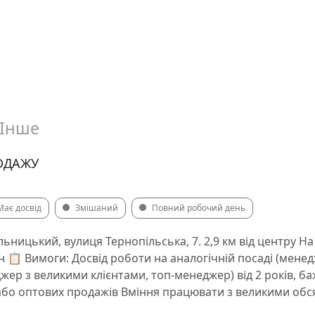
Інше
ОДАЖУ
Має досвід
Змішаний
Повний робочий день
льницький, вулиця Тернопільська, 7. 2,9 км від центру На
грн 📋 Вимоги: Досвід роботи на аналогічній посаді (мен
ер з великими клієнтами, топ-менеджер) від 2 років, баж
або оптових продажів Вміння працювати з великими обся