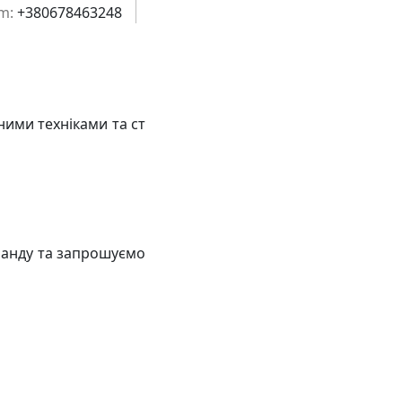
m:
+380678463248
ими техніками та ст
манду та запрошуємо