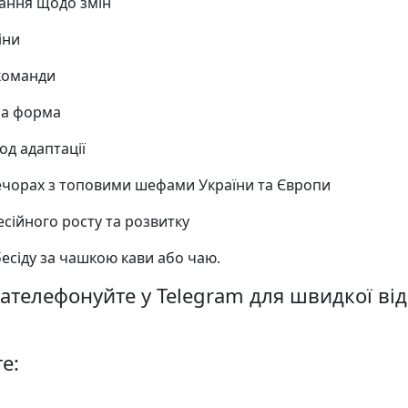
ання щодо змін
іни
 команди
ча форма
іод адаптації
вечорах з топовими шефами України та Європи
сійного росту та розвитку
есіду за чашкою кави або чаю.
ателефонуйте у Telegram для швидкої від
е: