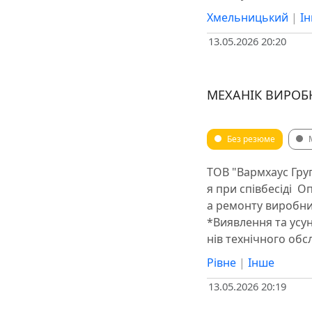
Хмельницький
|
І
13.05.2026 20:20
МЕХАНІК ВИРОБ
Без резюме
ТОВ "Вармхаус Гру
я при співбесіді ️
а ремонту виробни
*Виявлення та усу
нів технічного обс
Рівне
|
Інше
13.05.2026 20:19