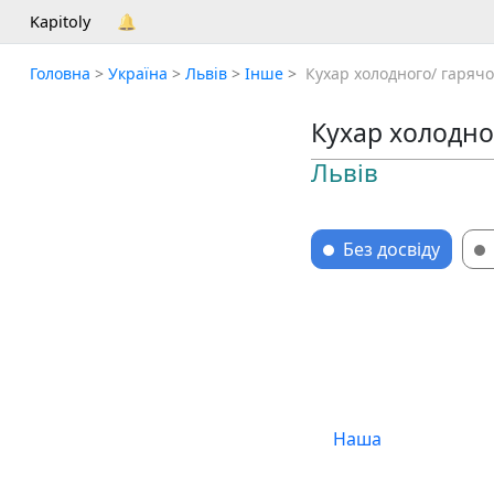
Kapitoly
🔔
Головна
>
Україна
>
Львів
>
Інше
>
​​ Кухар холодного/ гаряч
Кухар холодног
Львів
Без досвіду
Наша