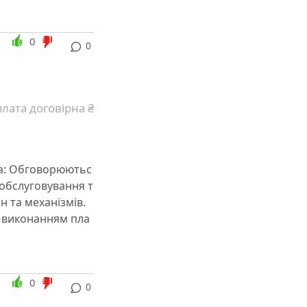
0
0
лата договірна ₴
та: Обговорюютьс
о обслуговування т
 та механізмів.
а виконанням пла
0
0