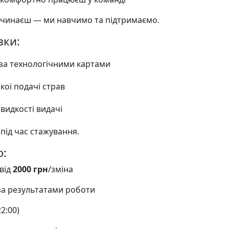
 починаєш — ми навчимо та підтримаємо.
зки:
 за технологічними картами
кої подачі страв
видкості видачі
під час стажування.
о:
 від
2000 грн
/зміна
за результатами роботи
22:00)