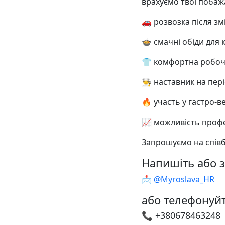
врахуємо твої побаж
🚗 розвозка після зм
🍲 смачні обіди для
👕 комфортна робо
👨‍🍳 наставник на пер
🔥 участь у гастро-
📈 можливість профе
Запрошуємо на співб
Напишіть або з
📩
@Myroslava_HR
або телефонуйт
📞 +380678463248