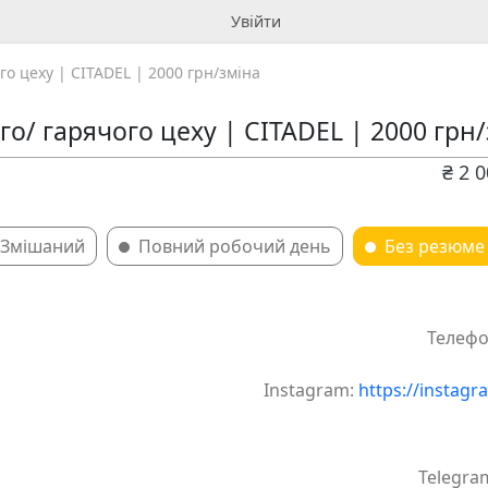
Увійти
ого цеху | CITADEL | 2000 грн/зміна
о/ гарячого цеху | CITADEL | 2000 грн
₴ 2 
Змішаний
Повний робочий день
Без резюме
Телефо
Instagram:
https://instagr
Telegra