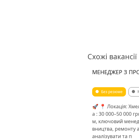
Схожі вакансії
МЕНЕДЖЕР З ПР
Без резюме
🚀 📍 Локація: Хме
а : 30 000–50 000 
м, ключовий менедж
вництва, ремонту 
аналізувати та п