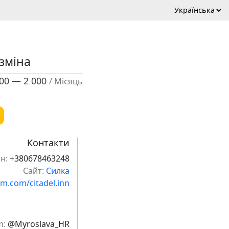
/зміна
000 — 2 000
/ Місяць
Контакти
н:
+380678463248
Сайт:
Силка
am.com/citadel.inn
m:
@Myroslava_HR