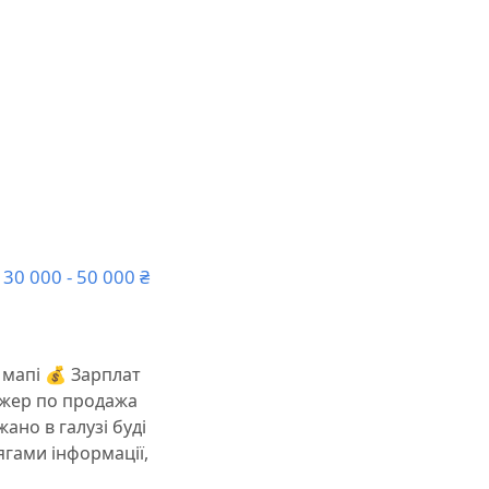
30 000 - 50 000 ₴
 мапі 💰 Зарплат
еджер по продажа
ано в галузі буді
гами інформації,