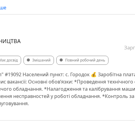
нше
НИЦТВА
Зарп
Має досвід
Змішаний
Повний робочий день
п" #19092 Населений пункт: с. Городок 💰 Заробітна пла
 Опис вакансії: Основні обов’язки: *Проведення технічног
чого обладнання. *Налагодження та калібрування машин
нення несправностей у роботі обладнання. *Контроль з
луговування.