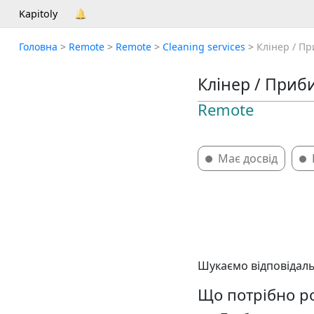
Kapitoly
🔔
Головна
>
Remote
>
Remote
>
Cleaning services
>
Клінер / Пр
Клінер / Приби
Remote
Має досвід
Шукаємо відповідаль
Що потрібно р