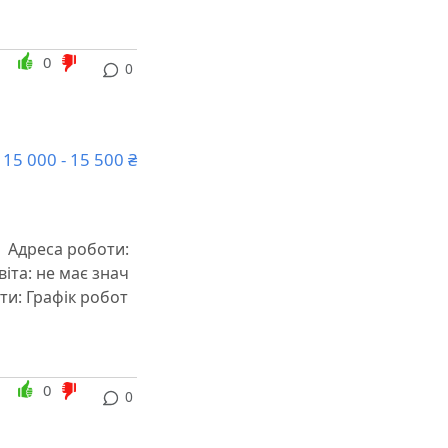
0
0
15 000 - 15 500 ₴
 Адреса роботи:
віта: не має знач
и: Графік робот
0
0