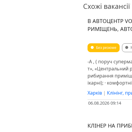
Схожі вакансії
В АВТОЦЕНТР V
РИМІЩЕНЬ, АВТ
Без резюме
-А , ( поруч супер
т», «Центральний р
рибирання приміщен
ікарні); · комфортн
Харків
|
Клінінг, п
06.08.2026 09:14
КЛІНЕР НА ПРИБ