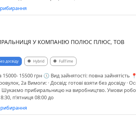
 прибирання
ИРАЛЬНИЦЯ У КОМПАНІЮ ПОЛЮС ПЛЮС, ТОВ
Без досвіду
Hybrid
FullTime
 15000- 15500 грн 🕔 Вид зайнятості: повна зайнятість 
вулок, 2а Вимоги: · Досвід: готові взяти без досвіду · Ос
ї: Шукаємо прибиральницю на виробництво. Умови робот
18:30, п’ятниця 08:00 до
 прибирання