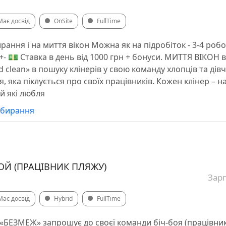
Має досвід
OnSite
FullTime
ирання і на миття вікон Можна як на підробіток - 3-4 робо
+- 💵 Ставка в день від 1000 грн + бонуси. МИТТЯ ВІКОН в
 clean» в пошуку клінерів у свою команду хлопців та ді
я, яка піклується про своїх працівників. Кожен клінер – 
й які любля
рибирання
БОЙ (ПРАЦІВНИК ПЛЯЖУ)
Зарп
Має досвід
Hybrid
FullTime
«БЕЗМЕЖ» запрошує до своєї команди біч-боя (працівник