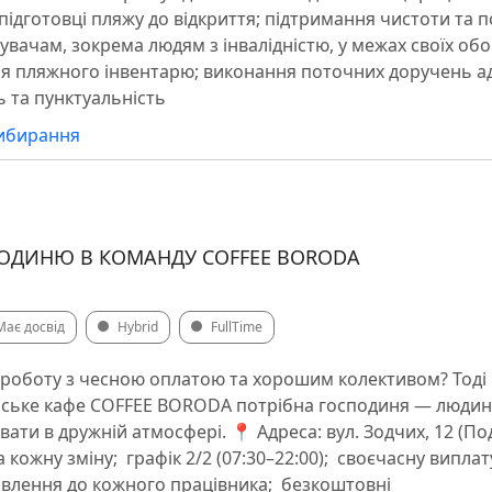
 підготовці пляжу до відкриття; підтримання чистоти та 
дувачам, зокрема людям з інвалідністю, у межах своїх обо
я пляжного інвентарю; виконання поточних доручень ад
ь та пунктуальність
рибирання
ОДИНЮ В КОМАНДУ COFFEE BORODA
Має досвід
Hybrid
FullTime
 роботу з чесною оплатою та хорошим колективом? Тоді 
іське кафе COFFEE BORODA потрібна господиня — людин
вати в дружній атмосфері. 📍 Адреса: вул. Зодчих, 12 (По
а кожну зміну; ️ графік 2/2 (07:30–22:00); ️ своєчасну виплат
влення до кожного працівника; ️ безкоштовні