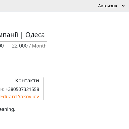
мпанії | Одеса
00 — 22 000
/ Month
Контакти
н:
+380507321558
Eduard Yakovliev
eaning.