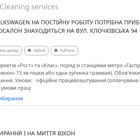
Cleaning services
OLKSWAGEN НА ПОСТІЙНУ РОБОТУ ПОТРІБНА ПРИ
ОСАЛОН ЗНАХОДИТЬСЯ НА ВУЛ. КЛОЧКІВСЬКА 94
Має досвід
Hybrid
FullTime
маркетів «Рост» та «Клас», поряд зі станціями метро «Гасп
инок» 15 хв пішки або одна зупинка трамвая). Обов'язки:
ня. Умови: · офіційне працевлаштування (оплачувана ві
і умови праці
рибирання
ИРАННЯ І НА МИТТЯ ВІКОН