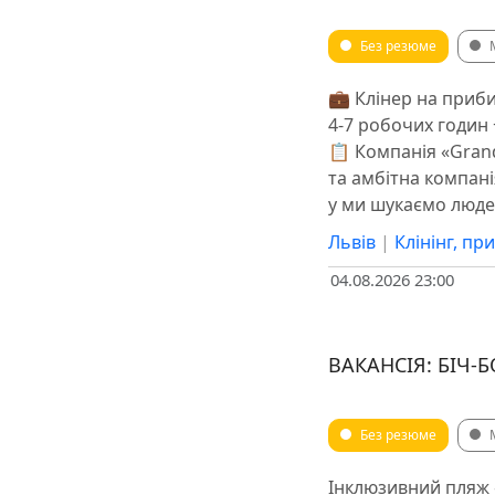
Без резюме
​​💼 Клінер на приб
4-7 робочих годин 
📋 Компанія «Grand
та амбітна компані
у ми шукаємо люде
Львів
|
Клінінг, п
04.08.2026 23:00
ВАКАНСІЯ: БІЧ-
Без резюме
Інклюзивний пляж 