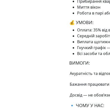
Прибирання квар
Миття вікон
Робота в парі аб
💰 УМОВИ:
Оплата: 35% від 
Середній заробіт
Виплата щотижня
Гнучкий графік 
Всі засоби та о
ВИМОГИ:
Акуратність та відпо
Бажання працювати 
Досвід — не обов’яз
🔹 ЧОМУ У НАС: