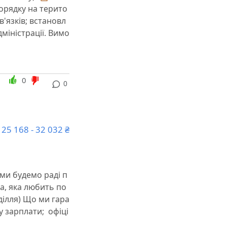
порядку на терито
в'язків; встановл
міністрації. Вимо
0
0
25 168 - 32 032 ₴
ми будемо раді п
а, яка любить по
ділля) Що ми гара
у зарплати; ️ офіці