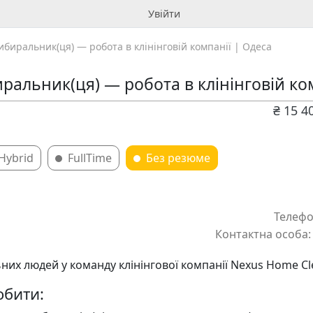
Увійти
ибиральник(ця) — робота в клінінговій компанії | Одеса
ральник(ця) — робота в клінінговій ко
₴ 15 4
Hybrid
FullTime
Без резюме
Телефо
Контактна особа:
них людей у команду клінінгової компанії Nexus Home Cl
обити: