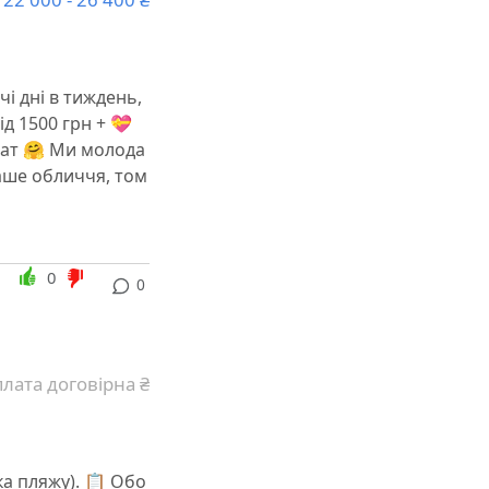
чі дні в тиждень,
ід 1500 грн + 💝
вчат 🤗 Ми молода
наше обличчя, том
0
0
лата договірна ₴
а пляжу). 📋 Обо