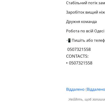
Стабільний потік за
Заробіток вищий ніж
Дружня команда
Робота по всій Одесі
📲 Пишіть або телеф
️ 0507321558
CONTACTS:
• 0507321558
Віддалено
(
Віддален
Увійдіть, щоб залиш