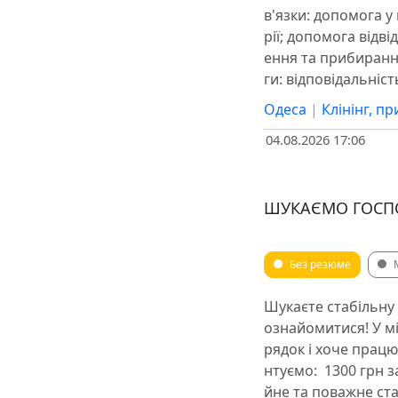
в'язки: допомога у
рії; допомога відві
ення та прибиранн
ги: відповідальніст
Одеса
|
Клінінг, п
04.08.2026 17:06
ШУКАЄМО ГОСП
Без резюме
Шукаєте стабільну
ознайомитися! У м
рядок і хоче працю
нтуємо: ️ 1300 грн з
йне та поважне ста