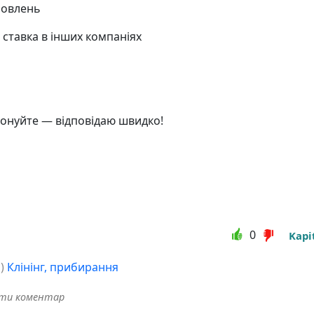
мовлень
 ставка в інших компаніях
онуйте — відповідаю швидко!
0
Kapi
о
)
Клінінг, прибирання
ити коментар