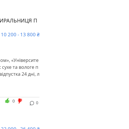
БИРАЛЬНИЦЯ П
10 200 - 13 800 ₴
ром», «Університе
 сухе та вологе п
дпустка 24 дні, л
0
0
22 000 - 26 400 ₴