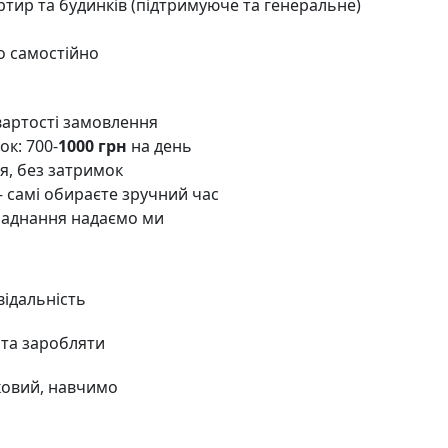
тир та будинків (підтримуюче та генеральне)
о самостійно
вартості замовлення
ок: 700-
1000 грн
на день
, без затримок
— самі обираєте зручний час
бладнання надаємо ми
відальність
та заробляти
ковий, навчимо