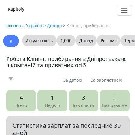
Kapitoly
Головна
>
Україна
>
Дніпро
>
Клінінг, прибирання
Актуальність
1,000
Досвід
Резюме
Терм
R
Робота Клінінг, прибирання в Дніпро: ваканс
ії компаній та приватних осіб
За датою
За зарплатнею
Новина
Стаття
Пропоную
Шукаю
0
0
0
0
4
1
3
1
Запитання
Вакансія
Резюме
0
10
0
Всего
Неделя
Без опыта
Без резюме
Все
Статистика зарплат за последние 30
Показать все разделы
▼
дней