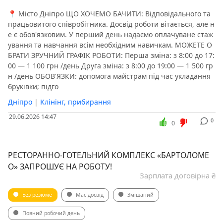
📍 Місто Дніпро ЩО ХОЧЕМО БАЧИТИ: Відповідального та
працьовитого співробітника. Досвід роботи вітається, але н
е є обов'язковим. У перший день надаємо оплачуване стаж
ування та навчання всім необхідним навичкам. МОЖЕТЕ О
БРАТИ ЗРУЧНИЙ ГРАФІК РОБОТИ: Перша зміна: з 8:00 до 17:
00 — 1 100 грн /день Друга зміна: з 8:00 до 19:00 — 1 500 гр
н /день ОБОВ'ЯЗКИ: допомога майстрам під час укладання
бруківки; підго
Дніпро
|
Клінінг, прибирання
29.06.2026 14:47
0
0
РЕСТОРАННО-ГОТЕЛЬНИЙ КОМПЛЕКС «БАРТОЛОМЕ
О» ЗАПРОШУЄ НА РОБОТУ!
Зарплата договірна ₴
Без резюме
Має досвід
Змішаний
Повний робочий день