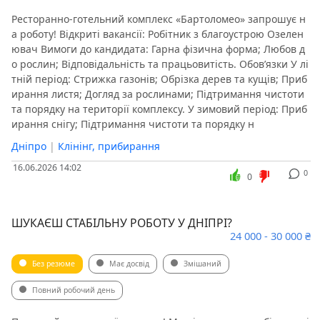
Ресторанно-готельний комплекс «Бартоломео» запрошує н
а роботу! Відкриті вакансії: Робітник з благоустрою Озелен
ювач Вимоги до кандидата: Гарна фізична форма; Любов д
о рослин; Відповідальність та працьовитість. Обов’язки У лі
тній період: Стрижка газонів; Обрізка дерев та кущів; Приб
ирання листя; Догляд за рослинами; Підтримання чистоти
та порядку на території комплексу. У зимовий період: Приб
ирання снігу; Підтримання чистоти та порядку н
Дніпро
|
Клінінг, прибирання
16.06.2026 14:02
0
0
ШУКАЄШ СТАБІЛЬНУ РОБОТУ У ДНІПРІ?
24 000 - 30 000 ₴
Без резюме
Має досвід
Змішаний
Повний робочий день