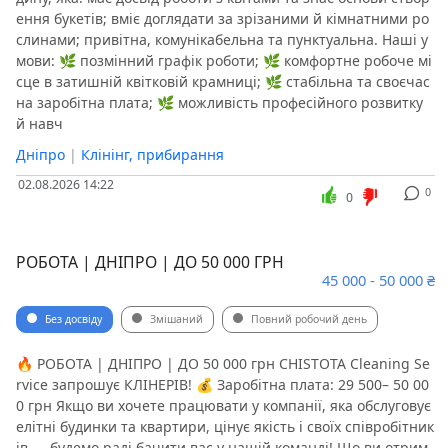
ення букетів; вміє доглядати за зрізаними й кімнатними ро
слинами; привітна, комунікабельна та пунктуальна. Наші у
мови: 🌿 позмінний графік роботи; 🌿 комфортне робоче мі
сце в затишній квітковій крамниці; 🌿 стабільна та своєчас
на заробітна плата; 🌿 можливість професійного розвитку
й навч
Дніпро
|
Клінінг, прибирання
02.08.2026 14:22
0
0
РОБОТА | ДНІПРО | ДО 50 000 ГРН
45 000 - 50 000 ₴
Без досвіду
Змішаний
Повний робочий день
🔥 РОБОТА | ДНІПРО | ДО 50 000 грн CHISTOTA Cleaning Se
rvice запрошує КЛІНЕРІВ! 💰 Заробітна плата: 29 500– 50 00
0 грн Якщо ви хочете працювати у компанії, яка обслуговує
елітні будинки та квартири, цінує якість і своїх співробітник
ів — будемо раді бачити вас у нашій команді! Що ви отрим