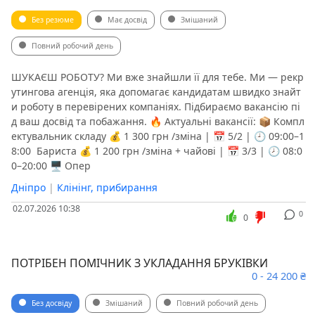
Без резюме
Має досвід
Змішаний
Повний робочий день
ШУКАЄШ РОБОТУ? Ми вже знайшли її для тебе. Ми — рекр
утингова агенція, яка допомагає кандидатам швидко знайт
и роботу в перевірених компаніях. Підбираємо вакансію пі
д ваш досвід та побажання. 🔥 Актуальні вакансії: 📦 Компл
ектувальник складу 💰 1 300 грн /зміна | 📅 5/2 | 🕘 09:00–1
8:00 ️ Бариста 💰 1 200 грн /зміна + чайові | 📅 3/3 | 🕗 08:0
0–20:00 🖥 Опер
Дніпро
|
Клінінг, прибирання
02.07.2026 10:38
0
0
ПОТРІБЕН ПОМІЧНИК З УКЛАДАННЯ БРУКІВКИ
0 - 24 200 ₴
Без досвіду
Змішаний
Повний робочий день