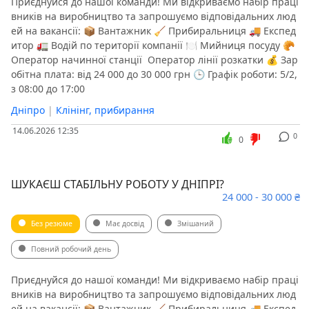
Приєднуйся до нашої команди! Ми відкриваємо набір праці
вників на виробництво та запрошуємо відповідальних люд
ей на вакансії: 📦 Вантажник 🧹 Прибиральниця 🚚 Експед
итор 🚛 Водій по території компанії 🍽 Мийниця посуду 🥐
Оператор начинної станції ️ Оператор лінії розкатки 💰 Зар
обітна плата: від 24 000 до 30 000 грн 🕒 Графік роботи: 5/2,
з 08:00 до 17:00
Дніпро
|
Клінінг, прибирання
14.06.2026 12:35
0
0
ШУКАЄШ СТАБІЛЬНУ РОБОТУ У ДНІПРІ?
24 000 - 30 000 ₴
Без резюме
Має досвід
Змішаний
Повний робочий день
Приєднуйся до нашої команди! Ми відкриваємо набір праці
вників на виробництво та запрошуємо відповідальних люд
ей на вакансії: 📦 Вантажник 🧹 Прибиральниця 🚚 Експед