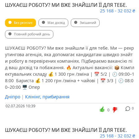
ШУКАЄШ РОБОТУ? МИ ВЖЕ ЗНАЙШЛИ ЇЇ ДЛЯ ТЕБЕ.
25 168 - 32 032 ₴
Без резюме
Має досвід
Змішаний
Повний робочий день
ШУКАЄШ РОБОТУ? Ми вже знайшли її для тебе. Ми — рекр
утингова агенція, яка допомагає кандидатам швидко знайт
и роботу в перевірених компаніях. Підбираємо вакансію пі
д ваш досвід та побажання. 🔥 Актуальні вакансії: 📦 Компл
ектувальник складу 💰 1 300 грн /зміна | 📅 5/2 | 🕘 09:00–1
8:00 ️ Бариста 💰 1 200 грн /зміна + чайові | 📅 3/3 | 🕗 08:0
0–20:00 🖥 Опер
Дніпро
|
Клінінг, прибирання
02.07.2026 10:39
0
0
ШУКАЄШ РОБОТУ? МИ ВЖЕ ЗНАЙШЛИ ЇЇ ДЛЯ ТЕБЕ.
25 168 - 32 032 ₴