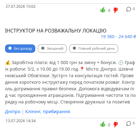
27.07.2026 15:02
0
0
ІНСТРУКТОР НА РОЗВАЖАЛЬНУ ЛОКАЦІЮ
19 360 - 24 640 ₴
Без досвіду
Змішаний
Повний робочий день
💰 Заробітна плата: від 1 000 грн за зміну + бонуси. 🕘 Граф
ік роботи: 5/2, з 10.00 до 19.00 год 📍 Місто: Дніпро. Шевче
нківський Обов'язки: Зустріч та консультація гостей. Прове
дення короткого інструктажу перед початком розваг. Контр
оль дотримання правил безпеки. Допомога відвідувачам пі
д час проходження атракціонів. Підтримання чистоти та по
рядку на робочому місці. Створення дружньої та позитив
Дніпро
|
Клінінг, прибирання
13.07.2026 14:34
0
0