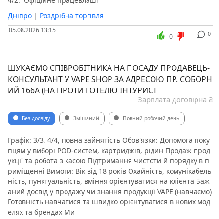
4/2. ️ Офіційне працевлашт
Дніпро
|
Роздрібна торгівля
05.08.2026 13:15
0
0
ШУКАЄМО СПІВРОБІТНИКА НА ПОСАДУ ПРОДАВЕЦЬ-
КОНСУЛЬТАНТ У VAPE SHOP ЗА АДРЕСОЮ ПР. СОБОРН
ИЙ 166А (НА ПРОТИ ГОТЕЛЮ ІНТУРИСТ
Зарплата договірна ₴
Без досвіду
Змішаний
Повний робочий день
Графік: 3/3, 4/4, повна зайнятість Обов'язки: Допомога поку
пцям у виборі POD-систем, картриджів, рідин Продаж прод
укції та робота з касою Підтримання чистоти й порядку в п
риміщенні Вимоги: Вік від 18 років Охайність, комунікабель
ність, пунктуальність, вміння орієнтуватися на клієнта Баж
аний досвід у продажу чи знання продукції VAPE (навчаємо)
Готовність навчатися та швидко орієнтуватися в нових мод
елях та брендах Ми