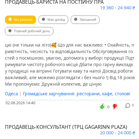
ПРОДАВЕЦЬ-БАРИСТА НА ПОСТІЙНУ ПРА
19 360 - 24 640 ₴
Без резюме
Має досвід
Змішаний
Повний робочий день
цю (не тільки на літо)🥰️ Що для нас важливо: • Охайність, п
ривітність, чесність та відповідальність Обслуговування го
стей з посмішкою, увагою, допомога у виборі продукції Підт
римувати чистоту робочого місця Дбати про гарну викладк
у продукції на вітрині Готувати каву та напої Досвід роботи
важливий, але можемо розглядати і без нього !) Від 18 років
Ми пропонуємо: Дружній колектив, де ціную
Одеса
|
Громадське харчування: ресторани, кафе, столові
02.08.2026 14:40
0
0
ПРОДАВЕЦЬ-КОНСУЛЬТАНТ (ТРЦ GAGARINN PLAZA)
20 000 - 24 000 ₴