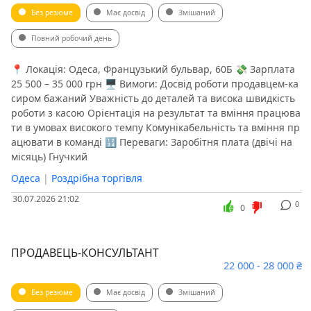
Без резюме
Має досвід
Змішаний
Повний робочий день
📍 Локація: Одеса, Французький бульвар, 60Б 💸 Зарплата
25 500 – 35 000 грн 🖥 Вимоги: Досвід роботи продавцем-ка
сиром бажаний Уважність до деталей та висока швидкість
роботи з касою Орієнтація на результат та вміння працюва
ти в умовах високого темпу Комунікабельність та вміння пр
ацювати в команді 🔢 Переваги: Заробітня плата (двічі на
місяць) Гнучкий
Одеса
|
Роздрібна торгівля
30.07.2026 21:02
0
0
ПРОДАВЕЦЬ-КОНСУЛЬТАНТ
22 000 - 28 000 ₴
Без резюме
Має досвід
Змішаний