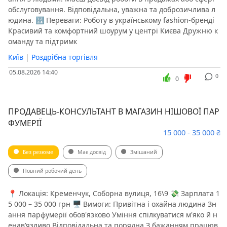
обслуговування. Відповідальна, уважна та доброзичлива л
юдина. 🔢 Переваги: Роботу в українському fashion-бренді
Красивий та комфортний шоурум у центрі Києва Дружню к
оманду та підтримк
Київ
|
Роздрібна торгівля
05.08.2026 14:40
0
0
ПРОДАВЕЦЬ-КОНСУЛЬТАНТ В МАГАЗИН НІШОВОЇ ПАР
ФУМЕРІЇ
15 000 - 35 000 ₴
Без резюме
Має досвід
Змішаний
Повний робочий день
📍 Локація: Кременчук, Соборна вулиця, 16\9 💸 Зарплата 1
5 000 – 35 000 грн 🖥 Вимоги: Привітна і охайна людина Зн
ання парфумерії обов'язково Уміння спілкуватися м'яко й н
енав’язливо Відповідальна та порядна З бажанням працюв