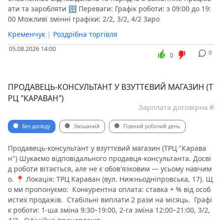
ати та заробляти 🔢 Переваги: Графік роботи: з 09:00 до 19:
00 Можливі змінні графіки: 2/2, 3/2, 4/2 Заро
Кременчук
|
Роздрібна торгівля
05.08.2026 14:00
0
0
ПРОДАВЕЦЬ-КОНСУЛЬТАНТ У ВЗУТТЄВИЙ МАГАЗИН (Т
РЦ "КАРАВАН")
Зарплата договірна ₴
Без досвіду
Змішаний
Повний робочий день
Продавець-консультант у взуттєвий магазин (ТРЦ "Карава
н") Шукаємо відповідального продавця-консультанта. Досві
д роботи вітається, але не є обов'язковим — усьому навчим
о. 📍 Локація: ТРЦ Караван (вул. Нижньодніпровська, 17). Щ
о ми пропонуємо: ️ Конкурентна оплата: ставка + % від особ
истих продажів. ️ Стабільні виплати 2 рази на місяць. ️ Графі
к роботи: 1-ша зміна 9:30–19:00, 2-га зміна 12:00–21:00, 3/2,