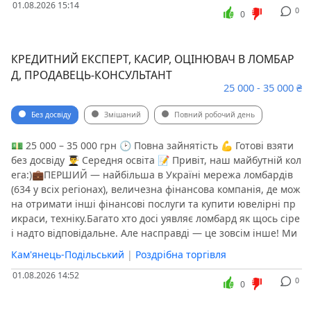
01.08.2026 15:14
0
0
КРЕДИТНИЙ ЕКСПЕРТ, КАСИР, ОЦІНЮВАЧ В ЛОМБАР
Д, ПРОДАВЕЦЬ-КОНСУЛЬТАНТ
25 000 - 35 000 ₴
Без досвіду
Змішаний
Повний робочий день
💵 25 000 – 35 000 грн 🕑 Повна зайнятість 💪 Готові взяти
без досвіду 👨‍🎓 Середня освіта 📝 Привіт, наш майбутній кол
ега:)💼ПЕРШИЙ — найбільша в Україні мережа ломбардів
(634 у всіх регіонах), величезна фінансова компанія, де мож
на отримати інші фінансові послуги та купити ювелірні пр
икраси, техніку.️Багато хто досі уявляє ломбард як щось сіре
і надто відповідальне. Але насправді — це зовсім інше! Ми
Кам'янець-Подільський
|
Роздрібна торгівля
01.08.2026 14:52
0
0