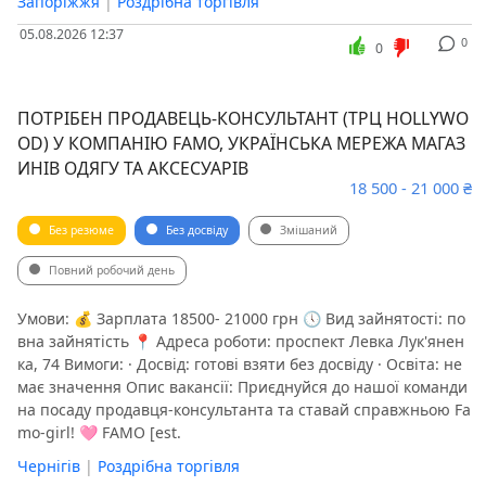
Запоріжжя
|
Роздрібна торгівля
05.08.2026 12:37
0
0
ПОТРІБЕН ПРОДАВЕЦЬ-КОНСУЛЬТАНТ (ТРЦ HOLLYWO
OD) У КОМПАНІЮ FAMO, УКРАЇНСЬКА МЕРЕЖА МАГАЗ
ИНІВ ОДЯГУ ТА АКСЕСУАРІВ
18 500 - 21 000 ₴
Без резюме
Без досвіду
Змішаний
Повний робочий день
Умови: 💰 Зарплата 18500- 21000 грн 🕔 Вид зайнятості: по
вна зайнятість 📍 Адреса роботи: проспект Левка Лук'янен
ка, 74 Вимоги: · Досвід: готові взяти без досвіду · Освіта: не
має значення Опис вакансії: Приєднуйся до нашої команди
на посаду продавця-консультанта та ставай справжньою Fa
mo-girl! 🩷 FAMO [est.
Чернігів
|
Роздрібна торгівля