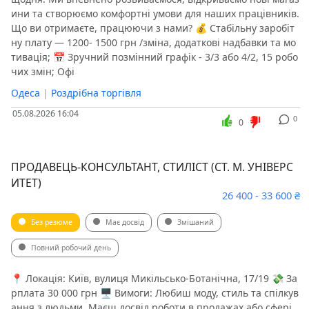
ини та створюємо комфортні умови для наших працівників.
Що ви отримаєте, працюючи з нами? 💰 Стабільну заробіт
ну плату — 1200- 1500 грн /зміна, додаткові надбавки та мо
тивація; 📅 Зручний позмінний графік - 3/3 або 4/2, 15 робо
чих змін; Офі
Одеса
|
Роздрібна торгівля
05.08.2026 16:04
0
0
ПРОДАВЕЦЬ-КОНСУЛЬТАНТ, СТИЛІСТ (СТ. М. УНІВЕРС
ИТЕТ)
26 400 - 33 600 ₴
Без резюме
Має досвід
Змішаний
Повний робочий день
📍 Локація: Київ, вулиця Микільсько-Ботанічна, 17/19 💸 За
рплата 30 000 грн 🖥 Вимоги: Любиш моду, стиль та спілкув
ання з людьми. Маєш досвід роботи в продажах або сфері