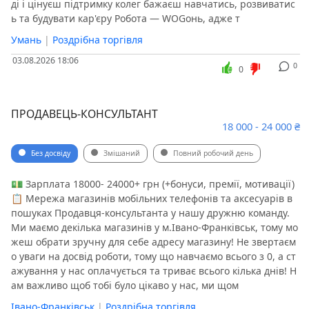
ді і цінуєш підтримку колег бажаєш навчатись, розвиватис
ь та будувати кар'єру Робота — WOGонь, адже т
Умань
|
Роздрібна торгівля
03.08.2026 18:06
0
0
ПРОДАВЕЦЬ-КОНСУЛЬТАНТ
18 000 - 24 000 ₴
Без досвіду
Змішаний
Повний робочий день
💵 Зарплата 18000- 24000+ грн (+бонуси, премії, мотивації)
📋 Мережа магазинів мобільних телефонів та аксесуарів в
пошуках Продавця-консультанта у нашу дружню команду.
Ми маємо декілька магазинів у м.Івано-Франківськ, тому мо
жеш обрати зручну для себе адресу магазину! Не звертаєм
о уваги на досвід роботи, тому що навчаємо всього з 0, а ст
ажування у нас оплачується та триває всього кілька днів! Н
ам важливо щоб тобі було цікаво у нас, ми щом
Івано-Франківськ
|
Роздрібна торгівля