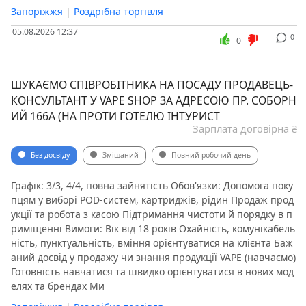
Запоріжжя
|
Роздрібна торгівля
05.08.2026 12:37
0
0
ШУКАЄМО СПІВРОБІТНИКА НА ПОСАДУ ПРОДАВЕЦЬ-
КОНСУЛЬТАНТ У VAPE SHOP ЗА АДРЕСОЮ ПР. СОБОРН
ИЙ 166А (НА ПРОТИ ГОТЕЛЮ ІНТУРИСТ
Зарплата договірна ₴
Без досвіду
Змішаний
Повний робочий день
Графік: 3/3, 4/4, повна зайнятість Обов'язки: Допомога поку
пцям у виборі POD-систем, картриджів, рідин Продаж прод
укції та робота з касою Підтримання чистоти й порядку в п
риміщенні Вимоги: Вік від 18 років Охайність, комунікабель
ність, пунктуальність, вміння орієнтуватися на клієнта Баж
аний досвід у продажу чи знання продукції VAPE (навчаємо)
Готовність навчатися та швидко орієнтуватися в нових мод
елях та брендах Ми