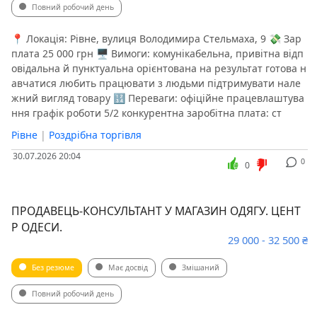
Повний робочий день
📍 Локація: Рівне, вулиця Володимира Стельмаха, 9 💸 Зар
плата 25 000 грн 🖥 Вимоги: комунікабельна, привітна відп
овідальна й пунктуальна орієнтована на результат готова н
авчатися любить працювати з людьми підтримувати нале
жний вигляд товару 🔢 Переваги: офіційне працевлаштува
ння графік роботи 5/2 конкурентна заробітна плата: ст
Рівне
|
Роздрібна торгівля
30.07.2026 20:04
0
0
ПРОДАВЕЦЬ-КОНСУЛЬТАНТ У МАГАЗИН ОДЯГУ. ЦЕНТ
Р ОДЕСИ.
29 000 - 32 500 ₴
Без резюме
Має досвід
Змішаний
Повний робочий день