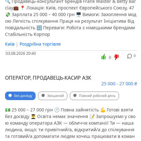
🔍 Продавець-консультант брендів Frank Walder & Betty Bar
clay💼 📍 Локація: Київ, проспект Європейського Союзу, 47
💸 Зарплата 25 000 – 40 000 грн 🖥 Вимоги: Захоплення мод
ою Легкість спілкування Праця на результат Ініціатива Від
повідальність 🔢 Переваги: Робота з німецькими брендами
Стабільність Корпор
Київ
|
Роздрібна торгівля
03.08.2026 20:40
0
0
ОПЕРАТОР, ПРОДАВЕЦЬ-КАСИР АЗК
25 000 - 27 000 ₴
Без досвіду
Змішаний
Повний робочий день
💵 25 000 – 27 000 грн 🕑 Повна зайнятість 💪 Готові взяти
без досвіду 👨‍🎓 Освіта немає значення 📝 Запрошуємо у сво
ю команду оператора АЗК — обличчя компанії! Ти — наша
людина, якщо: ти привітний/а, відкритий/а до спілкування
та готовий/а допомагати людям хочеш працювати в коман