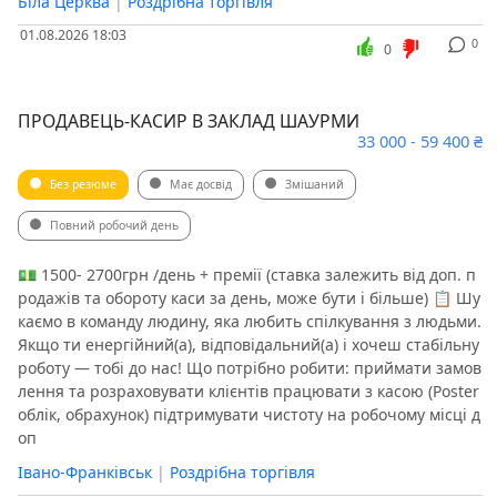
Біла Церква
|
Роздрібна торгівля
01.08.2026 18:03
0
0
ПРОДАВЕЦЬ-КАСИР В ЗАКЛАД ШАУРМИ
33 000 - 59 400 ₴
Без резюме
Має досвід
Змішаний
Повний робочий день
💵 1500- 2700грн /день + премії (ставка залежить від доп. п
родажів та обороту каси за день, може бути і більше) 📋 Шу
каємо в команду людину, яка любить спілкування з людьми.
Якщо ти енергійний(а), відповідальний(а) і хочеш стабільну
роботу — тобі до нас! Що потрібно робити: приймати замов
лення та розраховувати клієнтів працювати з касою (Poster
облік, обрахунок) підтримувати чистоту на робочому місці д
оп
Івано-Франківськ
|
Роздрібна торгівля