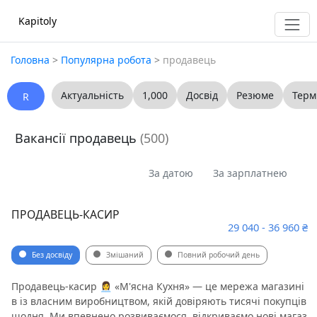
Kapitoly
Головна
>
Популярна робота
>
продавець
Актуальність
1,000
Досвід
Резюме
Терм
R
Вакансії продавець
(500)
За датою
За зарплатнею
ПРОДАВЕЦЬ-КАСИР
29 040 - 36 960 ₴
Без досвіду
Змішаний
Повний робочий день
Продавець-касир 👩‍💼 «М'ясна Кухня» — це мережа магазині
в із власним виробництвом, якій довіряють тисячі покупців
щодня. Ми впевнено розвиваємося, відкриваємо нові магаз