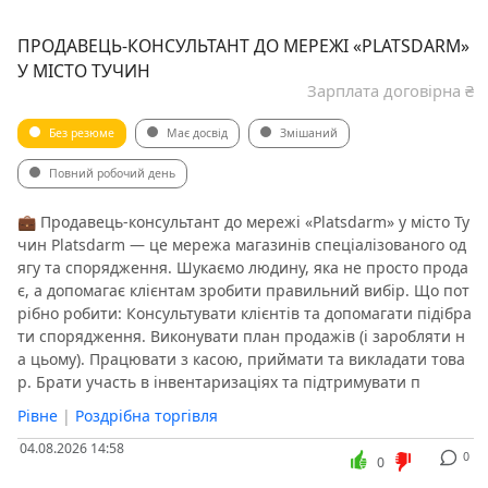
ПРОДАВЕЦЬ-КОНСУЛЬТАНТ ДО МЕРЕЖІ «PLATSDARM»
У МІСТО ТУЧИН
Зарплата договірна ₴
Без резюме
Має досвід
Змішаний
Повний робочий день
💼 Продавець-консультант до мережі «Platsdarm» у місто Ту
чин Platsdarm — це мережа магазинів спеціалізованого од
ягу та спорядження. Шукаємо людину, яка не просто прода
є, а допомагає клієнтам зробити правильний вибір. Що пот
рібно робити: Консультувати клієнтів та допомагати підібра
ти спорядження. Виконувати план продажів (і заробляти н
а цьому). Працювати з касою, приймати та викладати това
р. Брати участь в інвентаризаціях та підтримувати п
Рівне
|
Роздрібна торгівля
04.08.2026 14:58
0
0