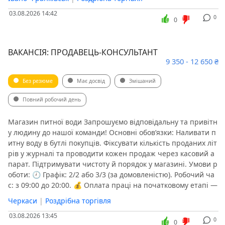
03.08.2026 14:42
0
0
ВАКАНСІЯ: ПРОДАВЕЦЬ-КОНСУЛЬТАНТ
9 350 - 12 650 ₴
Без резюме
Має досвід
Змішаний
Повний робочий день
Магазин питної води Запрошуємо відповідальну та привітн
у людину до нашої команди! Основні обов’язки: Наливати п
итну воду в бутлі покупців. Фіксувати кількість проданих літ
рів у журналі та проводити кожен продаж через касовий а
парат. Підтримувати чистоту й порядок у магазині. Умови р
оботи: 🕘 Графік: 2/2 або 3/3 (за домовленістю). Робочий ча
с: з 09:00 до 20:00. 💰 Оплата праці на початковому етапі —
Черкаси
|
Роздрібна торгівля
03.08.2026 13:45
0
0