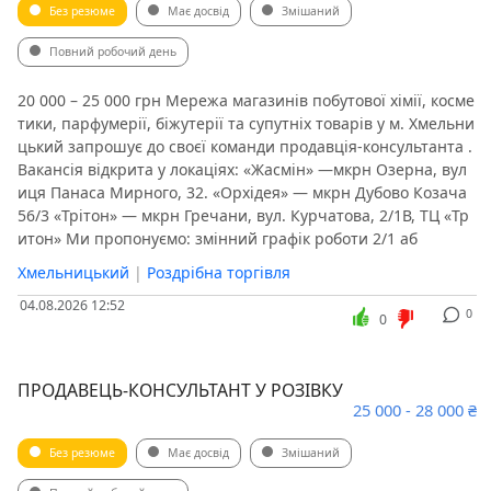
Без резюме
Має досвід
Змішаний
Повний робочий день
20 000 – 25 000 грн Мережа магазинів побутової хімії, косме
тики, парфумерії, біжутерії та супутніх товарів у м. Хмельни
цький запрошує до своєї команди продавція-консультанта .
Вакансія відкрита у локаціях: «Жасмін» —мкрн Озерна, вул
иця Панаса Мирного, 32. «Орхідея» — мкрн Дубово Козача
56/3 «Трітон» — мкрн Гречани, вул. Курчатова, 2/1В, ТЦ «Тр
итон» Ми пропонуємо: змінний графік роботи 2/1 аб
Хмельницький
|
Роздрібна торгівля
04.08.2026 12:52
0
0
ПРОДАВЕЦЬ-КОНСУЛЬТАНТ У РОЗІВКУ
25 000 - 28 000 ₴
Без резюме
Має досвід
Змішаний