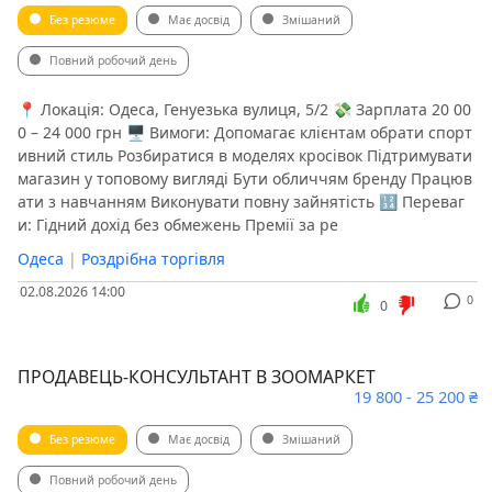
Без резюме
Має досвід
Змішаний
Повний робочий день
📍 Локація: Одеса, Генуезька вулиця, 5/2 💸 Зарплата 20 00
0 – 24 000 грн 🖥 Вимоги: Допомагає клієнтам обрати спорт
ивний стиль Розбиратися в моделях кросівок Підтримувати
магазин у топовому вигляді Бути обличчям бренду Працюв
ати з навчанням Виконувати повну зайнятість 🔢 Переваг
и: Гідний дохід без обмежень Премії за ре
Одеса
|
Роздрібна торгівля
02.08.2026 14:00
0
0
ПРОДАВЕЦЬ-КОНСУЛЬТАНТ В ЗООМАРКЕТ
19 800 - 25 200 ₴
Без резюме
Має досвід
Змішаний
Повний робочий день