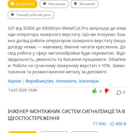
Без резюме
Має досвід
Змішаний
Повний робочий день
З/П від 32000 до 50000грн MetalCut.Pro запрошує до кома
нди оператора лазерного верстату. Що ми очікуємо: Баж
ано досвід роботи оператором лазерного верстату (якщо
досвіду немає — навчимо). Вміння читати креслення. До
свід роботи у сфері металообробки буде перевагою. Відп
овідальність, уважність та бажання працювати. Обов’язк
и: Робота на сучасному лазерному верстаті з ЧПК. Заван
таження та розвантаження металу за допомого
Харків
|
Виробництво, технологи, інженери
13.07.2026 10:04
0
0
ІНЖЕНЕР-МОНТАЖНИК СИСТЕМ СИГНАЛІЗАЦІЇ ТА В
ІДЕОСПОСТЕРЕЖЕННЯ
17 600 - 22 400 ₴