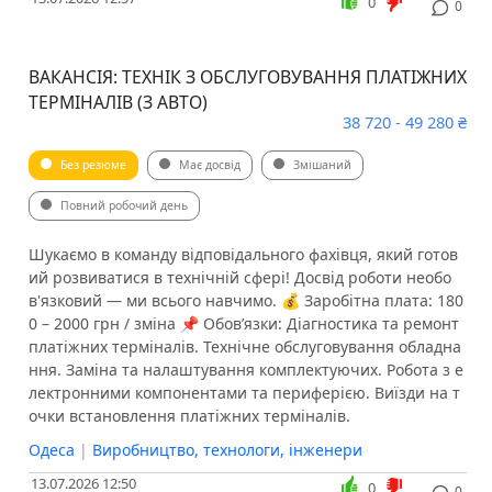
0
0
ВАКАНСІЯ: ТЕХНІК З ОБСЛУГОВУВАННЯ ПЛАТІЖНИХ
ТЕРМІНАЛІВ (З АВТО)
38 720 - 49 280 ₴
Без резюме
Має досвід
Змішаний
Повний робочий день
Шукаємо в команду відповідального фахівця, який готов
ий розвиватися в технічній сфері! Досвід роботи необо
в'язковий — ми всього навчимо. 💰 Заробітна плата: 180
0 – 2000 грн / зміна 📌 Обов’язки: Діагностика та ремонт
платіжних терміналів. Технічне обслуговування обладна
ння. Заміна та налаштування комплектуючих. Робота з е
лектронними компонентами та периферією. Виїзди на т
очки встановлення платіжних терміналів.
Одеса
|
Виробництво, технологи, інженери
13.07.2026 12:50
0
0