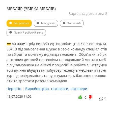
МЕБЛЯР (ЗБІРКА МЕБЛІВ)
Зарплата договірна ₴
Без резюме
Має досвід
Змішаний
Повний робочий день
💳 40 000₴ + (від виробітку) ️ Виробництво КОРПУСНИХ М
ЕБЛІВ під замовлення шукає в свою команду спеціалістів
по збірці та монтажу індивід.замовлень. Обовʼязки: збірк
а готових деталей по секціям та подальший монтаж меб
лів у замовника на обʼєкті професійна робота з інструмен
том вміння вбудувати побутову техніку в меблевий гарні
тур відповідальність та пунктуальність бажання працюв
ати та зростати разом з командою
Чернігів
|
Виробництво, технологи, інженери
13.07.2026 11:02
0
0