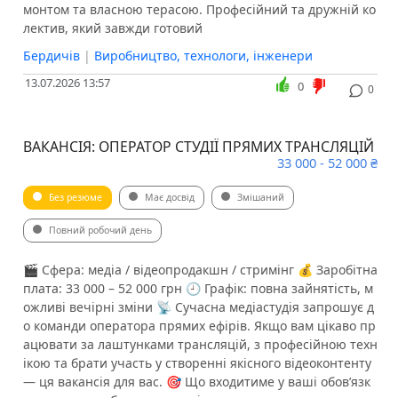
монтом та власною терасою. Професійний та дружній ко
лектив, який завжди готовий
Бердичів
|
Виробництво, технологи, інженери
13.07.2026 13:57
0
0
ВАКАНСІЯ: ОПЕРАТОР СТУДІЇ ПРЯМИХ ТРАНСЛЯЦІЙ
33 000 - 52 000 ₴
Без резюме
Має досвід
Змішаний
Повний робочий день
🎬 Сфера: медіа / відеопродакшн / стримінг 💰 Заробітна
плата: 33 000 – 52 000 грн 🕘 Графік: повна зайнятість, м
ожливі вечірні зміни 📡 Сучасна медіастудія запрошує д
о команди оператора прямих ефірів. Якщо вам цікаво пр
ацювати за лаштунками трансляцій, з професійною техн
ікою та брати участь у створенні якісного відеоконтенту
— ця вакансія для вас. 🎯 Що входитиме у ваші обов’язк