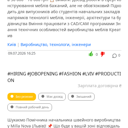
нструювання меблів бажаний, але не обов'язковий Підхо
дить для випускників або студентів навчальних закладів
напрямків технології меблів, інженерії, архітектури та бу
дівництва Вміння працювати з CAD/CAM програмами Зн
ання технічних особливостей виробництва меблів Креат
ив
Київ
|
Виробництво, технологи, інженери
09.07.2026 16:25
0
0
#HIRING #JOBOPENING #FASHION #LVIV #PRODUCTI
ON
Зарплата договірна ₴
Без резюме
Має досвід
Змішаний
Повний робочий день
Шукаємо Помічника начальника швейного виробництва
у Milla Nova (Львів)! 📌 Що буде у вашій зоні відповідаль