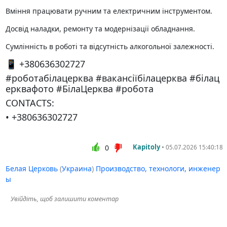
Вміння працювати ручним та електричним інструментом.
Досвід наладки, ремонту та модернізації обладнання.
Сумлінність в роботі та відсутність алкогольної залежності.
📱 +380636302727
#роботабілацерква #вакансіїбілацерква #білац
ерквафото #БілаЦерква #робота
CONTACTS:
• +380636302727
Kapitoly
•
0
05.07.2026 15:40:18
Белая Церковь
(
Украина
)
Производство, технологи, инженер
ы
Увійдіть, щоб залишити коментар