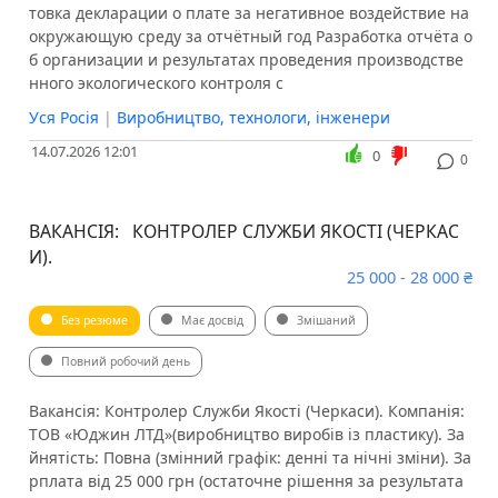
товка декларации о плате за негативное воздействие на
окружающую среду за отчётный год Разработка отчёта о
б организации и результатах проведения производстве
нного экологического контроля с
Уся Росія
|
Виробництво, технологи, інженери
14.07.2026 12:01
0
0
ВАКАНСІЯ: КОНТРОЛЕР СЛУЖБИ ЯКОСТІ (ЧЕРКАС
И).
25 000 - 28 000 ₴
Без резюме
Має досвід
Змішаний
Повний робочий день
Вакансія: Контролер Служби Якості (Черкаси). Компанія:
ТОВ «Юджин ЛТД»(виробництво виробів із пластику). За
йнятість: Повна (змінний графік: денні та нічні зміни). За
рплата від 25 000 грн (остаточне рішення за результата