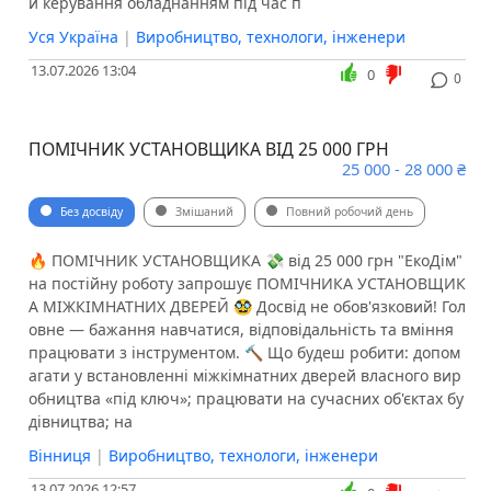
и керування обладнанням під час п
Уся Україна
|
Виробництво, технологи, інженери
13.07.2026 13:04
0
0
ПОМІЧНИК УСТАНОВЩИКА ВІД 25 000 ГРН
25 000 - 28 000 ₴
Без досвіду
Змішаний
Повний робочий день
🔥 ПОМІЧНИК УСТАНОВЩИКА 💸 від 25 000 грн "ЕкоДім"
на постійну роботу запрошує ПОМІЧНИКА УСТАНОВЩИК
А МІЖКІМНАТНИХ ДВЕРЕЙ 🥸 Досвід не обов'язковий! Гол
овне — бажання навчатися, відповідальність та вміння
працювати з інструментом. 🔨 Що будеш робити: допом
агати у встановленні міжкімнатних дверей власного вир
обництва «під ключ»; працювати на сучасних об'єктах бу
дівництва; на
Вінниця
|
Виробництво, технологи, інженери
13.07.2026 12:57