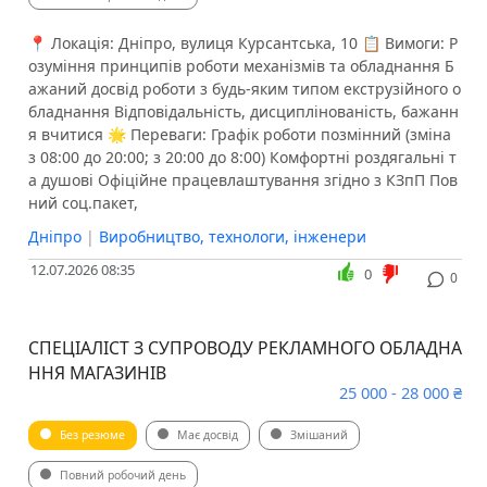
📍 Локація: Дніпро, вулиця Курсантська, 10 📋 Вимоги: Р
озуміння принципів роботи механізмів та обладнання Б
ажаний досвід роботи з будь-яким типом екструзійного о
бладнання Відповідальність, дисциплінованість, бажанн
я вчитися 🌟 Переваги: Графік роботи позмінний (зміна
з 08:00 до 20:00; з 20:00 до 8:00) Комфортні роздягальні т
а душові Офіційне працевлаштування згідно з КЗпП Пов
ний соц.пакет,
Дніпро
|
Виробництво, технологи, інженери
12.07.2026 08:35
0
0
СПЕЦІАЛІСТ З СУПРОВОДУ РЕКЛАМНОГО ОБЛАДНА
ННЯ МАГАЗИНІВ
25 000 - 28 000 ₴
Без резюме
Має досвід
Змішаний
Повний робочий день