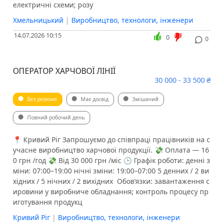
електричні схеми; розу
Хмельницький
|
Виробництво, технологи, інженери
14.07.2026 10:15
0
0
ОПЕРАТОР ХАРЧОВОЇ ЛІНІЇ
30 000 - 33 500 ₴
Без резюме
Має досвід
Змішаний
Повний робочий день
📍 Кривий Ріг Запрошуємо до співпраці працівників на с
учасне виробництво харчової продукції. 💸 Оплата — 16
0 грн /год 💸 Від 30 000 грн /міс 🕒 Графік роботи: денні з
міни: 07:00–19:00 нічні зміни: 19:00–07:00 5 денних / 2 ви
хідних / 5 нічних / 2 вихідних ️ Обов’язки: завантаження с
ировини у виробниче обладнання; контроль процесу пр
иготування продукц
Кривий Ріг
|
Виробництво, технологи, інженери