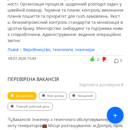
ності: Організація процесів: щоденний розподіл задач у
швейній команді. Терміни та плани: контроль виконання
планів пошиття та пріоритет для rush-замовлень. Якіст
ь: безкомпромісний контроль стандартів та мінімізація в
ідсотка браку. Менторство: онбординг та підтримка нови
х співробітників. Адміністрування: ведення операційної
звітно
Львів
|
Виробництво, технологи, інженери
09.07.2026 15:49
0
0
ПЕРЕВІРЕНА ВАКАНСІЯ
Зарплата договірна ₴
Без резюме
Має досвід
Змішаний
Повний робочий день
+
🔍Вакансія: Інженер з технічного обслуговування та рем
онту генераторів💼 Місце розташування: м.Дніпро, прос