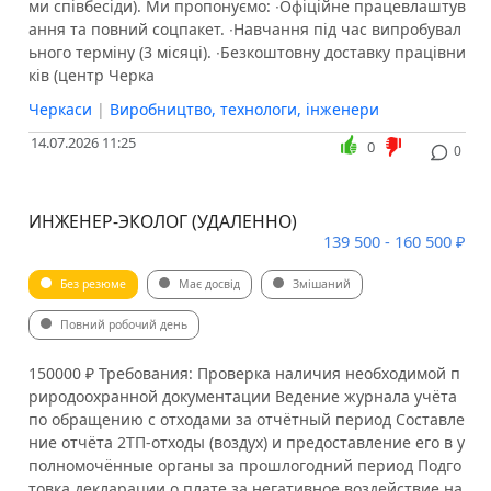
ми співбесіди). Ми пропонуємо: ∙Офіційне працевлаштув
ання та повний соцпакет. ∙Навчання під час випробувал
ьного терміну (3 місяці). ∙Безкоштовну доставку працівни
ків (центр Черка
Черкаси
|
Виробництво, технологи, інженери
14.07.2026 11:25
0
0
ИНЖЕНЕР-ЭКОЛОГ (УДАЛЕННО)
139 500 - 160 500 ₽
Без резюме
Має досвід
Змішаний
Повний робочий день
150000 ₽ Требования: Проверка наличия необходимой п
риродоохранной документации Ведение журнала учёта
по обращению с отходами за отчётный период Составле
ние отчёта 2ТП-отходы (воздух) и предоставление его в у
полномочённые органы за прошлогодний период Подго
товка декларации о плате за негативное воздействие на