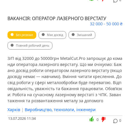
ВАКАНСІЯ: ОПЕРАТОР ЛАЗЕРНОГО ВЕРСТАТУ
32 000 - 50 000 ₴
Без резюме
Має досвід
Змішаний
Повний робочий день
З/П від 32000 до 50000грн MetalCut.Pro запрошує до кома
нди оператора лазерного верстату. Що ми очікуємо: Баж
ано досвід роботи оператором лазерного верстату (якщо
досвіду немає — навчимо). Вміння читати креслення. До
свід роботи у сфері металообробки буде перевагою. Відп
овідальність, уважність та бажання працювати. Обов’язк
и: Робота на сучасному лазерному верстаті з ЧПК. Заван
таження та розвантаження металу за допомого
Харків
|
Виробництво, технологи, інженери
13.07.2026 11:34
0
0