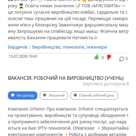
року 👨‍🎓 Освіта немає значення 📝 ТОВ «М'ЯСОВИТА» —
це потужне сучасне виробництво ковбас, сардельок та с
осисок! Наш працівник на цій посаді: Переміщує заморо
жене м’ясо у блокорізку Завантажує фаршомісильну маш
ину Запрошуємо на співбесіду, якщо маєш: Фізична витр
ивалість Бажання працювати Натомість о
Бердичів
|
Виробництво, технологи, інженери
13.07.2026 19:41
0
0
ВАКАНСІЯ: РОБОЧИЙ НА ВИРОБНИЦТВО (УЧЕНЬ)
Зарплата договірна ₴
Без досвіду
Змішаний
Повний робочий день
Компанія: Infomir Про компанію: Infomir спеціалізується
на проєктуванні, виробництві та супроводі обладнання т
а програмного забезпечення для ринку послуг, що нада
ються на базі IPTV-технологій. Обов'язки: 🔸Збірка/пайка
електронних компонентів 🔸Робота з дрібними деталям