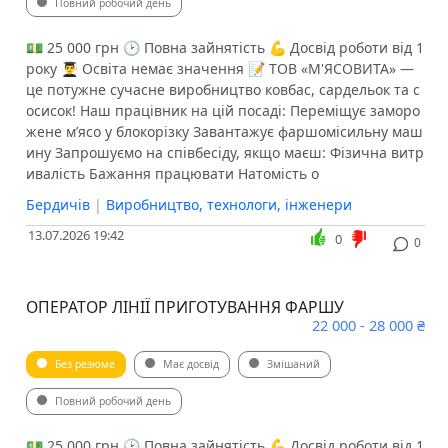
Повний робочий день
💵 25 000 грн 🕑 Повна зайнятість 💪 Досвід роботи від 1
року 👨‍🎓 Освіта немає значення 📝 ТОВ «М'ЯСОВИТА» —
це потужне сучасне виробництво ковбас, сардельок та с
осисок! Наш працівник на цій посаді: Переміщує заморо
жене м’ясо у блокорізку Завантажує фаршомісильну маш
ину Запрошуємо на співбесіду, якщо маєш: Фізична витр
ивалість Бажання працювати Натомість о
Бердичів
|
Виробництво, технологи, інженери
13.07.2026 19:42
0
0
ОПЕРАТОР ЛІНІЇ ПРИГОТУВАННЯ ФАРШУ
22 000 - 28 000 ₴
Без резюме
Має досвід
Змішаний
Повний робочий день
💵 25 000 грн 🕑 Повна зайнятість 💪 Досвід роботи від 1