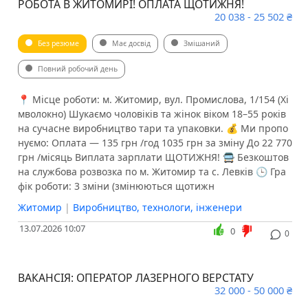
РОБОТА В ЖИТОМИРІ! ОПЛАТА ЩОТИЖНЯ!
20 038 - 25 502 ₴
Без резюме
Має досвід
Змішаний
Повний робочий день
📍 Місце роботи: м. Житомир, вул. Промислова, 1/154 (Хі
мволокно) Шукаємо чоловіків та жінок віком 18–55 років
на сучасне виробництво тари та упаковки. 💰 Ми пропо
нуємо: Оплата — 135 грн /год 1035 грн за зміну До 22 770
грн /місяць Виплата зарплати ЩОТИЖНЯ! 🚍 Безкоштов
на службова розвозка по м. Житомир та с. Левків 🕒 Гра
фік роботи: 3 зміни (змінюються щотижн
Житомир
|
Виробництво, технологи, інженери
13.07.2026 10:07
0
0
ВАКАНСІЯ: ОПЕРАТОР ЛАЗЕРНОГО ВЕРСТАТУ
32 000 - 50 000 ₴