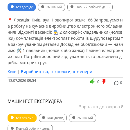
Без досвіду
Змішаний
Повний робочий день
📍 Локація: Київ, вул. Новопирогівська, 66 Запрошуємо н
а роботу на сучасне виробництво електронного обладна
ння! Відкриті вакансії: 👨‍🔧 2 слюсарі-складальники (чолов
іки) Комплектація електроплат Робота із шуруповертом т
а закручуванням деталей Досвід не обов'язковий — навч
имо 🛠 1 паяльник (чоловік або жінка) Паяння електронн
их плат Потрібні хороший зір, уважність та розвинена д
рібна моторика рук
Київ
|
Виробництво, технологи, інженери
13.07.2026 09:54
0
0
МАШИНІСТ ЕКСТРУДЕРА
Зарплата договірна ₴
Без резюме
Має досвід
Змішаний
Повний робочий день