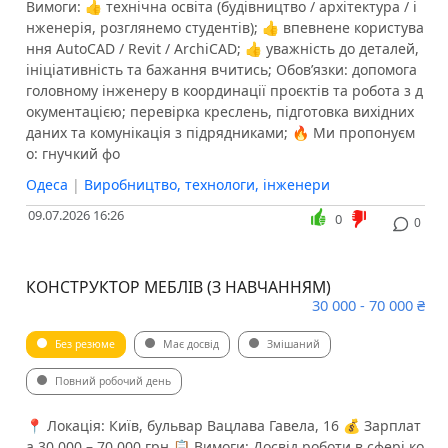
Вимоги: 👍 технічна освіта (будівництво / архітектура / і
нженерія, розглянемо студентів); 👍 впевнене користува
ння AutoCAD / Revit / ArchiCAD; 👍 уважність до деталей,
ініціативність та бажання вчитись; Обов’язки: допомога
головному інженеру в координації проєктів та робота з д
окументацією; перевірка креслень, підготовка вихідних
даних та комунікація з підрядниками; 🔥 Ми пропонуєм
о: гнучкий фо
Одеса
|
Виробництво, технологи, інженери
09.07.2026 16:26
0
0
КОНСТРУКТОР МЕБЛІВ (З НАВЧАННЯМ)
30 000 - 70 000 ₴
Без резюме
Має досвід
Змішаний
Повний робочий день
📍 Локація: Київ, бульвар Вацлава Гавела, 16 💰 Зарплат
а 30 000 – 70 000 грн 📋 Вимоги: Досвід роботи в сфері ко