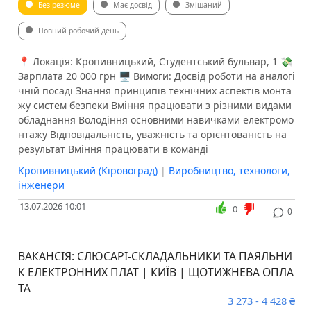
Без резюме
Має досвід
Змішаний
Повний робочий день
📍 Локація: Кропивницький, Студентський бульвар, 1 💸
Зарплата 20 000 грн 🖥 Вимоги: Досвід роботи на аналогі
чній посаді Знання принципів технічних аспектів монта
жу систем безпеки Вміння працювати з різними видами
обладнання Володіння основними навичками електромо
нтажу Відповідальність, уважність та орієнтованість на
результат Вміння працювати в команді
Кропивницький (Кіровоград)
|
Виробництво, технологи,
інженери
13.07.2026 10:01
0
0
ВАКАНСІЯ: СЛЮСАРІ-СКЛАДАЛЬНИКИ ТА ПАЯЛЬНИ
К ЕЛЕКТРОННИХ ПЛАТ | КИЇВ | ЩОТИЖНЕВА ОПЛА
ТА
3 273 - 4 428 ₴