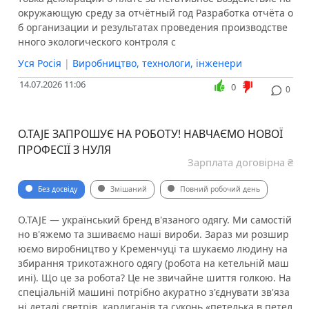
окружающую среду за отчётный год Разработка отчёта о
б организации и результатах проведения производстве
нного экологического контроля с
Уся Росія
|
Виробництво, технологи, інженери
14.07.2026 11:06
0
0
O.TAJE ЗАПРОШУЄ НА РОБОТУ! НАВЧАЄМО НОВОЇ
ПРОФЕСІЇ З НУЛЯ
Зарплата договірна ₴
Без досвіду
Змішаний
Повний робочий день
O.TAJE — український бренд в'язаного одягу. Ми самостій
но в'яжемо та зшиваємо наші вироби. Зараз ми розшир
юємо виробництво у Кременчуці та шукаємо людину на
збирання трикотажного одягу (робота на кетельній маш
ині). Що це за робота? Це не звичайне шиття голкою. На
спеціальній машині потрібно акуратно з'єднувати зв'яза
ні деталі светрів, кардиганів та суконь «петелька в петел