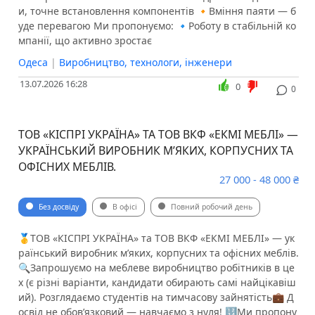
и, точне встановлення компонентів 🔸Вміння паяти — б
уде перевагою Ми пропонуємо: 🔹Роботу в стабільній ко
мпанії, що активно зростає
Одеса
|
Виробництво, технологи, інженери
13.07.2026 16:28
0
0
ТОВ «КІСПРІ УКРАЇНА» ТА ТОВ ВКФ «ЕКМІ МЕБЛІ» —
УКРАЇНСЬКИЙ ВИРОБНИК М’ЯКИХ, КОРПУСНИХ ТА
ОФІСНИХ МЕБЛІВ.
27 000 - 48 000 ₴
Без досвіду
В офісі
Повний робочий день
🥇ТОВ «КІСПРІ УКРАЇНА» та ТОВ ВКФ «ЕКМІ МЕБЛІ» — ук
раїнський виробник м’яких, корпусних та офісних меблів.
🔍Запрошуємо на меблеве виробництво робітників в це
х (є різні варіанти, кандидати обирають самі найцікавіш
ий). Розглядаємо студентів на тимчасову зайнятість💼 Д
освід не обов’язковий — навчаємо з нуля! 🔢Ми пропону