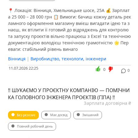
📍 Локація: Вінниця, Хмельницьке шосе, 25А 💰 Зарплат
а 25 000 – 28 000 грн 📋 Вимоги: бачиш кожну деталь рек
ламного оформлення магазину вмієш вигадати ідею та з
наєш, як втілити її готовий до відряджень для контролю
та запуску проєктів вільно працюєш з Excel та технічною
документацією володієш технічною грамотністю 🌟 Пер
еваги: стабільний рівень винаго
Вінниця
|
Виробництво, технологи, інженери
11.07.2026 22:25
0
0
‼️ ШУКАЄМО У ПРОЄКТНУ КОМПАНІЮ — ПОМІЧНИ
КА ГОЛОВНОГО ІНЖЕНЕРА ПРОЄКТІВ (ГІПА) ‼️
Зарплата договірна ₴
Без резюме
Має досвід
Змішаний
Повний робочий день