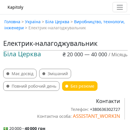
Kapitoly
Головна
>
Україна
>
Біла Церква
>
Виробництво, технологи,
інженери
>
Електрик-налагоджувальник
Електрик-налагоджувальник
Біла Церква
₴ 20 000 — 40 000
/ Місяць
Має досвід
Змішаний
Повний робочий день
Без резюме
Контакти
Телефон:
+380636302727
ASSISTANT_WORKIN
Контактна особа:
💵 20 000 –
40 000 грн