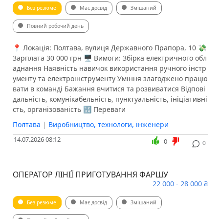
Без резюме
Має досвід
Змішаний
Повний робочий день
📍 Локація: Полтава, вулиця Державного Прапора, 10 💸
Зарплата 30 000 грн 🖥 Вимоги: Збірка електричного обл
аднання Наявність навичок використання ручного інстр
ументу та електроінструменту Уміння злагоджено працю
вати в команді Бажання вчитися та розвиватися Відпові
дальність, комунікабельність, пунктуальність, ініціативні
сть, організованість 🔢 Переваги
Полтава
|
Виробництво, технологи, інженери
14.07.2026 08:12
0
0
ОПЕРАТОР ЛІНІЇ ПРИГОТУВАННЯ ФАРШУ
22 000 - 28 000 ₴
Без резюме
Має досвід
Змішаний