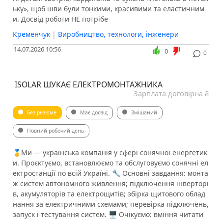
ьку», щоб шви були тонкими, красивими та еластичним
и. Досвід роботи НЕ потрібе
Кременчук
|
Виробництво, технологи, інженери
14.07.2026 10:56
0
0
️ ISOLAR ШУКАЄ ЕЛЕКТРОМОНТАЖНИКА
Зарплата договірна ₴
Без резюме
Має досвід
Змішаний
Повний робочий день
🥇Ми — українська компанія у сфері сонячної енергетик
и. Проєктуємо, встановлюємо та обслуговуємо сонячні ел
ектростанції по всій Україні. ️🔧 Основні завдання: монта
ж систем автономного живлення; підключення інверторі
в, акумуляторів та електрощитів; збірка щитового облад
нання за електричними схемами; перевірка підключень,
запуск і тестування систем. 🖥 Очікуємо: вміння читати