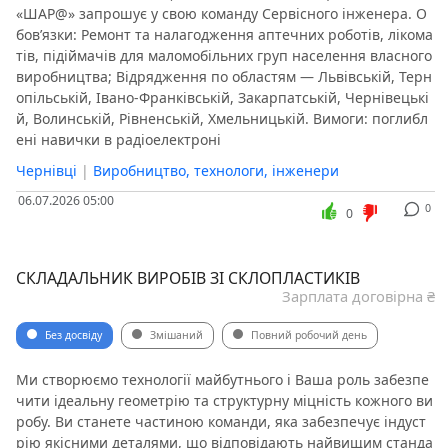
«ШАР@» запрошує у свою команду Сервісного інженера. О
бов’язки: Ремонт та налагодження аптечних роботів, лікома
тів, підіймачів для маломобільних груп населення власного
виробництва; Відрядження по областям — Львівській, Терн
опільській, Івано-Франківській, Закарпатській, Чернівецькі
й, Волинській, Рівненській, Хмельницькій. Вимоги: поглибл
ені навички в радіоелектроні
Чернівці
|
Виробництво, технологи, інженери
06.07.2026 05:00
0
0
СКЛАДАЛЬНИК ВИРОБІВ ЗІ СКЛОПЛАСТИКІВ
Зарплата договірна ₴
Без досвіду
Змішаний
Повний робочий день
Ми створюємо технології майбутнього і Ваша роль забезпе
чити ідеальну геометрію та структурну міцність кожного ви
робу. Ви станете частиною команди, яка забезпечує індуст
рію якісними деталями, що відповідають найвищим станда