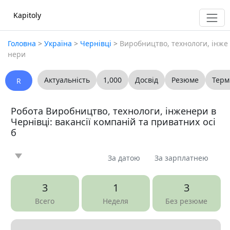
Kapitoly
Головна
>
Україна
>
Чернівці
>
Виробництво, технологи, інже
нери
Актуальність
1,000
Досвід
Резюме
Терм
R
Робота Виробництво, технологи, інженери в
Чернівці: вакансії компаній та приватних осі
б
За датою
За зарплатнею
Новина
Стаття
Пропоную
Шукаю
0
0
0
0
3
1
3
Запитання
Вакансія
Резюме
0
7
0
Всего
Неделя
Без резюме
Все