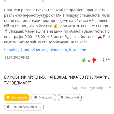
Прагнеш розвиватися в телекомі та прагнеш працювати з
реальною інфраструктурою? Ми в пошуку спеціаліста, який
стане нашим «технічним поглядом» на об'єктах у Чернівець
кій та Вінницькій областях! 💰 Зарплата 30 000 – 35 000 грн
📍 Локація: Чернівці (із виїздами по області) Зайнятість: По
вна, графік 9:00 – 18:00 🔹 Чим ти будеш займатися: 🚗 Про
водити виїзну оцінку стану обладнання та кабе
Чернівці
|
Виробництво, технологи, інженери
23.07.2026 09:32
0
0
ВИРОБНИК М'ЯСНИХ НАПІВФАБРИКАТІВ ГІПЕРМАРКЕ
ТУ "ВЕЛМАРТ"
Зарплата договірна ₴
Без резюме
Має досвід
Змішаний
Повний робочий день