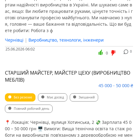
ртам надійності виробництва в Україні. Ми шукаємо саме в
ас, якщо: Ви любите працювати руками, цінуєте точність і г
отові опанувати професію майбутнього. Ми навчаємо з нул
я, головне — ваше бажання та відповідальність. Що ви буд
ете робити: Робота з ф
Чернівці
|
Виробництво, технологи, інженери
25.06.2026 06:02
0
0
СТАРШИЙ МАЙСТЕР, МАЙСТЕР ЦЕХУ (ВИРОБНИЦТВО
МЕБЛІВ)
45 000 - 50 000 ₴
Без резюме
Має досвід
Змішаний
Повний робочий день
📍 Локація: Чернівці, вулиця Хотинська, 2 💸 Зарплата 45 0
00 – 50 000 грн 🖥 Вимоги: Вища технічна освіта та стаж ро
боти на виробництві пов’язаному з деревообробкою не мен