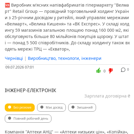
🆘 Виробник м'ясних напівфабрикатів гіпермаркету "Велма
рт" Retail Group — провідний торговельний холдинг Україн
и з 25-річним досвідом у ритейлі, який управляє мережами
«Велмарт», «Велика Кишеня» та «ВК Експрес». У складі холд
ингу 59 магазинів загальною площею понад 160 000 м2, які
обслуговують більше 80 мільйонів покупців щороку. У штат
і — понад 5 500 співробітників. До складу холдингу також вх
одять мережі ТРЦ — «Екватор»,
Чернівці
|
Виробництво, технологи, інженери
09.07.2026 07:01
0
0
ІНЖЕНЕР-ЕЛЕКТРОНІК
Зарплата договірна ₴
Без резюме
Має досвід
Змішаний
Повний робочий день
Компанія "Аптеки АНЦ" — «Аптеки низьких цін», «Копійка»,