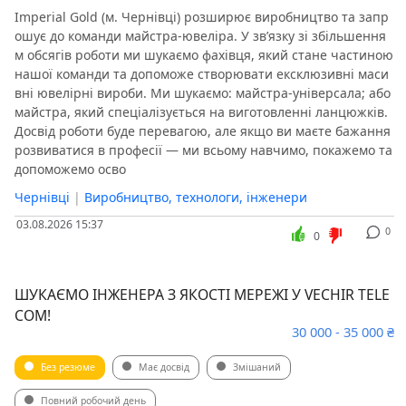
Imperial Gold (м. Чернівці) розширює виробництво та запр
ошує до команди майстра-ювеліра. У зв’язку зі збільшення
м обсягів роботи ми шукаємо фахівця, який стане частиною
нашої команди та допоможе створювати ексклюзивні маси
вні ювелірні вироби. Ми шукаємо: майстра-універсала; або
майстра, який спеціалізується на виготовленні ланцюжків.
Досвід роботи буде перевагою, але якщо ви маєте бажання
розвиватися в професії — ми всьому навчимо, покажемо та
допоможемо осво
Чернівці
|
Виробництво, технологи, інженери
03.08.2026 15:37
0
0
ШУКАЄМО ІНЖЕНЕРА З ЯКОСТІ МЕРЕЖІ У VECHIR TELE
COM!
30 000 - 35 000 ₴
Без резюме
Має досвід
Змішаний
Повний робочий день