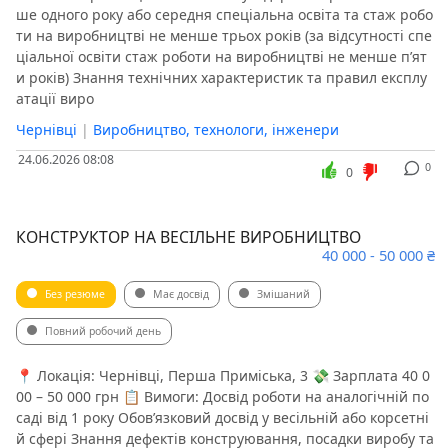
ше одного року або середня спеціальна освіта та стаж робо
ти на виробництві не менше трьох років (за відсутності спе
ціальної освіти стаж роботи на виробництві не менше п’ят
и років) Знання технічних характеристик та правил експлу
атації виро
Чернівці
|
Виробництво, технологи, інженери
24.06.2026 08:08
0
0
КОНСТРУКТОР НА ВЕСІЛЬНЕ ВИРОБНИЦТВО
40 000 - 50 000 ₴
Без резюме
Має досвід
Змішаний
Повний робочий день
📍 Локація: Чернівці, Перша Приміська, 3 💸 Зарплата 40 0
00 – 50 000 грн 📋 Вимоги: Досвід роботи на аналогічній по
саді від 1 року Обов’язковий досвід у весільній або корсетні
й сфері Знання дефектів конструювання, посадки виробу та