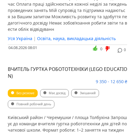
час Оплата праці здійснюється кожної неділі за тиждень
проведених занять Мій супровід та підтримка надаютьс
я за Вашим запитом Можливість розвитку та здобуття пе
дагогічного досвіду Немає зобов’язання робити звіти та в
ести облік відвідуванн
Уся Україна
|
Освіта, наука, викладацька діяльність
04.08.2026 08:01
0
0
ВЧИТЕЛЬ ГУРТКА РОБОТОТЕХНІКИ (LEGO EDUCATIO
N)
9 350 - 12 650 ₴
Без резюме
Має досвід
Змішаний
Повний робочий день
Київський район / Черемушки / площа Толбухіна Запрош
ує до команди вчителя гуртка робототехніки для дітей по
чаткової школи. Формат роботи: 1–2 заняття на тижден