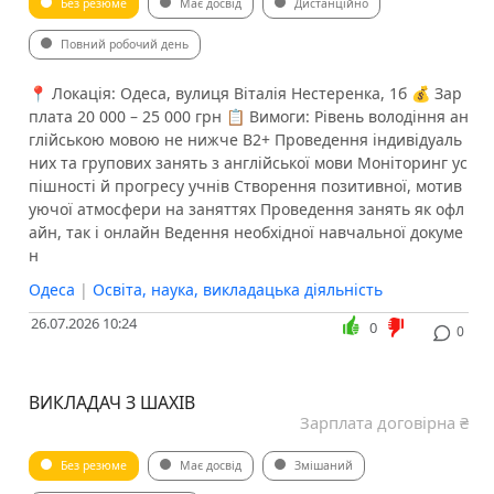
Без резюме
Має досвід
Дистанційно
Повний робочий день
📍 Локація: Одеса, вулиця Віталія Нестеренка, 1б 💰 Зар
плата 20 000 – 25 000 грн 📋 Вимоги: Рівень володіння ан
глійською мовою не нижче B2+ Проведення індивідуаль
них та групових занять з англійської мови Моніторинг ус
пішності й прогресу учнів Створення позитивної, мотив
уючої атмосфери на заняттях Проведення занять як офл
айн, так і онлайн Ведення необхідної навчальної докуме
н
Одеса
|
Освіта, наука, викладацька діяльність
26.07.2026 10:24
0
0
ВИКЛАДАЧ З ШАХІВ
Зарплата договірна ₴
Без резюме
Має досвід
Змішаний