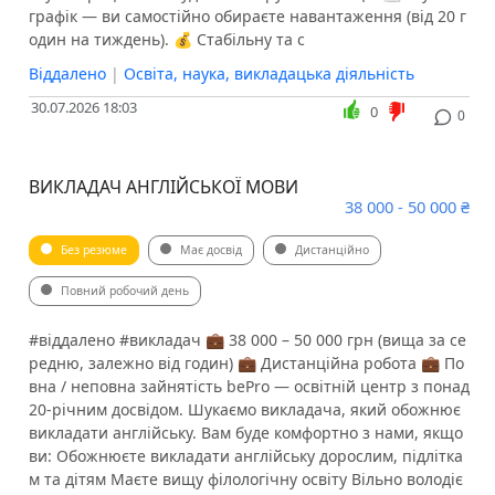
графік — ви самостійно обираєте навантаження (від 20 г
один на тиждень). 💰 Стабільну та с
Віддалено
|
Освіта, наука, викладацька діяльність
30.07.2026 18:03
0
0
ВИКЛАДАЧ АНГЛІЙСЬКОЇ МОВИ
38 000 - 50 000 ₴
Без резюме
Має досвід
Дистанційно
Повний робочий день
#віддалено #викладач 💼 38 000 – 50 000 грн (вища за се
редню, залежно від годин) 💼 Дистанційна робота 💼 По
вна / неповна зайнятість bePro — освітній центр з понад
20-річним досвідом. Шукаємо викладача, який обожнює
викладати англійську. Вам буде комфортно з нами, якщо
ви: Обожнюєте викладати англійську дорослим, підлітка
м та дітям Маєте вищу філологічну освіту Вільно володіє