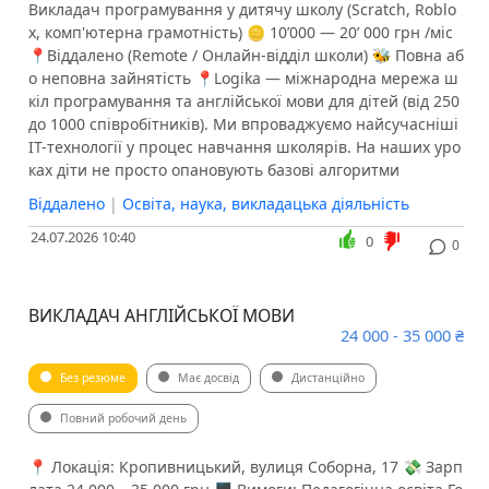
Викладач програмування у дитячу школу (Scratch, Roblo
x, комп'ютерна грамотність) 🪙 10ʼ000 — 20ʼ 000 грн /міс
📍Віддалено (Remote / Онлайн-відділ школи) 🐝 Повна аб
о неповна зайнятість 📍Logika — міжнародна мережа ш
кіл програмування та англійської мови для дітей (від 250
до 1000 співробітників). Ми впроваджуємо найсучасніші
IT-технології у процес навчання школярів. На наших уро
ках діти не просто опановують базові алгоритми
Віддалено
|
Освіта, наука, викладацька діяльність
24.07.2026 10:40
0
0
ВИКЛАДАЧ АНГЛІЙСЬКОЇ МОВИ
24 000 - 35 000 ₴
Без резюме
Має досвід
Дистанційно
Повний робочий день
📍 Локація: Кропивницький, вулиця Соборна, 17 💸 Зарп