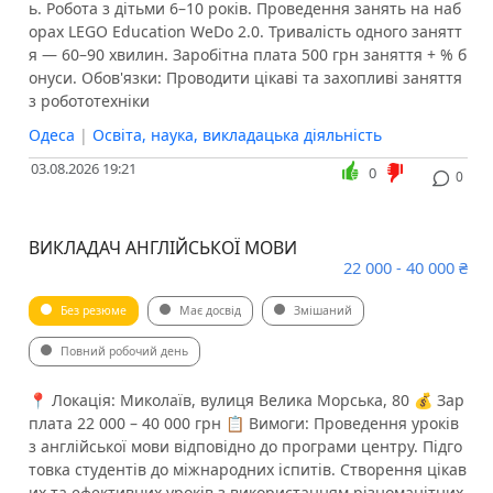
ь. Робота з дітьми 6–10 років. Проведення занять на наб
орах LEGO Education WeDo 2.0. Тривалість одного занятт
я — 60–90 хвилин. Заробітна плата 500 грн заняття + % б
онуси. Обов'язки: Проводити цікаві та захопливі заняття
з робототехніки
Одеса
|
Освіта, наука, викладацька діяльність
03.08.2026 19:21
0
0
ВИКЛАДАЧ АНГЛІЙСЬКОЇ МОВИ
22 000 - 40 000 ₴
Без резюме
Має досвід
Змішаний
Повний робочий день
📍 Локація: Миколаїв, вулиця Велика Морська, 80 💰 Зар
плата 22 000 – 40 000 грн 📋 Вимоги: Проведення уроків
з англійської мови відповідно до програми центру. Підго
товка студентів до міжнародних іспитів. Створення цікав
их та ефективних уроків з використанням різноманітних