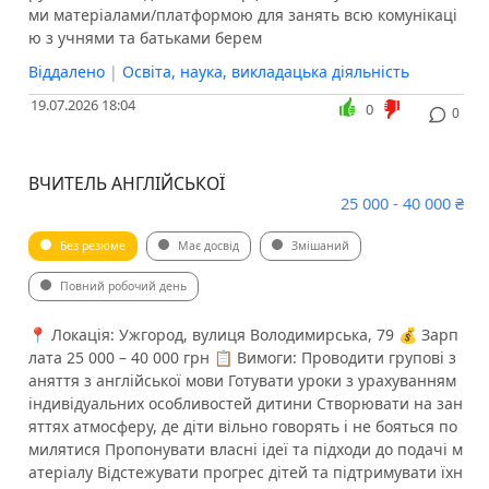
ми матеріалами/платформою для занять всю комунікаці
ю з учнями та батьками берем
Віддалено
|
Освіта, наука, викладацька діяльність
19.07.2026 18:04
0
0
ВЧИТЕЛЬ АНГЛІЙСЬКОЇ
25 000 - 40 000 ₴
Без резюме
Має досвід
Змішаний
Повний робочий день
📍 Локація: Ужгород, вулиця Володимирська, 79 💰 Зарп
лата 25 000 – 40 000 грн 📋 Вимоги: Проводити групові з
аняття з англійської мови Готувати уроки з урахуванням
індивідуальних особливостей дитини Створювати на зан
яттях атмосферу, де діти вільно говорять і не бояться по
милятися Пропонувати власні ідеї та підходи до подачі м
атеріалу Відстежувати прогрес дітей та підтримувати їхн