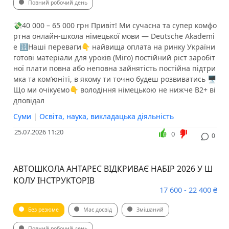
Повний робочий день
💸40 000 – 65 000 грн Привіт! Ми сучасна та супер комфо
ртна онлайн-школа німецької мови — Deutsche Akademi
e️ 🔢Наші переваги👇 найвища оплата на ринку України
готові матеріали для уроків (Miro) постійний ріст заробіт
ної плати повна або неповна зайнятість постійна підтри
мка та ком’юніті, в якому ти точно будеш розвиватись 🖥
Що ми очікуємо👇 володіння німецькою не нижче В2+ ві
дповідал
Суми
|
Освіта, наука, викладацька діяльність
25.07.2026 11:20
0
0
АВТОШКОЛА АНТАРЕС ВІДКРИВАЄ НАБІР 2026 У Ш
КОЛУ ІНСТРУКТОРІВ
17 600 - 22 400 ₴
Без резюме
Має досвід
Змішаний
Повний робочий день