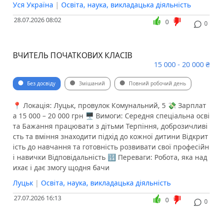
Уся Україна
|
Освіта, наука, викладацька діяльність
28.07.2026 08:02
0
0
ВЧИТЕЛЬ ПОЧАТКОВИХ КЛАСІВ
15 000 - 20 000 ₴
Без досвіду
Змішаний
Повний робочий день
📍 Локація: Луцьк, провулок Комунальний, 5 💸 Зарплат
а 15 000 – 20 000 грн 🖥 Вимоги: Середня спеціальна осві
та Бажання працювати з дітьми Терпіння, доброзичливі
сть та вміння знаходити підхід до кожної дитини Відкрит
ість до навчання та готовність розвивати свої професійн
і навички Відповідальність 🔢 Переваги: Робота, яка над
ихає і дає змогу щодня бачи
Луцьк
|
Освіта, наука, викладацька діяльність
27.07.2026 16:13
0
0