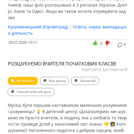
тників; наші філії розташовані в 3 регіонах України: Дніп
рі, Києві та Одесі. Якщо ви також хочете отримувати зад
ово
Кропивницький (Кіровоград)
|
Освіта, наука, викладацьк
а діяльність
20.07.2026 15:11
0
0
РОЗШУКУЄМО ВЧИТЕЛЯ ПОЧАТКОВИХ КЛАСІВ!
Зарплата договірна ₴
Без резюме
Має досвід
Змішаний
Повний робочий день
Мрієш бути першим наставником маленьких розумників
і розумниць? 💡 В дитячий центр «ДоШколярик» ми шук
аємо не просто вчителя, а людину, яка з любов’ю та твор
чістю проведе дітей у захопливий світ знань! 💛 👩‍🏫 Кого
шукаємо? Натхненного педагога з добрим серцем, який: