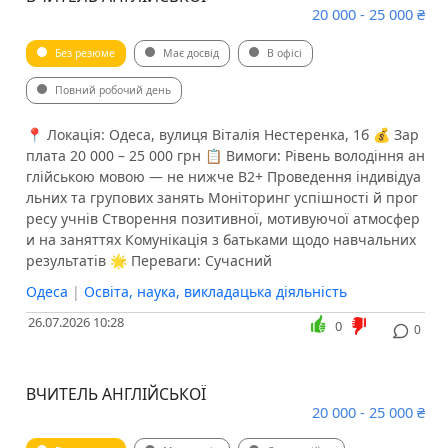
20 000 - 25 000 ₴
Без резюме
Має досвід
В офісі
Повний робочий день
📍 Локація: Одеса, вулиця Віталія Нестеренка, 1б 💰 Зар
плата 20 000 – 25 000 грн 📋 Вимоги: Рівень володіння ан
глійською мовою — не нижче B2+ Проведення індивідуа
льних та групових занять Моніторинг успішності й прог
ресу учнів Створення позитивної, мотивуючої атмосфер
и на заняттях Комунікація з батьками щодо навчальних
результатів 🌟 Переваги: Сучасний
Одеса
|
Освіта, наука, викладацька діяльність
26.07.2026 10:28
0
0
ВЧИТЕЛЬ АНГЛІЙСЬКОЇ
20 000 - 25 000 ₴