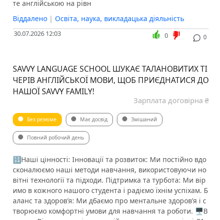
те англійською на рівн
Віддалено
|
Освіта, наука, викладацька діяльність
30.07.2026 12:03
0
0
SAVVY LANGUAGE SCHOOL ШУКАЄ ТАЛАНОВИТИХ ТІ
ЧЕРІВ АНГЛІЙСЬКОЇ МОВИ, ЩОБ ПРИЄДНАТИСЯ ДО
НАШОЇ SAVVY FAMILY!
Зарплата договірна ₴
Без резюме
Має досвід
Змішаний
Повний робочий день
🔢Наші цінності: Інновації та розвиток: Ми постійно вдо
сконалюємо наші методи навчання, використовуючи но
вітні технології та підходи. Підтримка та турбота: Ми вір
имо в кожного нашого студента і радіємо їхнім успіхам. Б
аланс та здоров’я: Ми дбаємо про ментальне здоров’я і с
творюємо комфортні умови для навчання та роботи. 🖥В