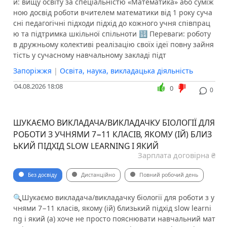
и: вищу освіту за спеціальністю «Математика» або суміж
ною досвід роботи вчителем математики від 1 року суча
сні педагогічні підходи підхід до кожного учня співпрац
ю та підтримка шкільної спільноти 🔢 Переваги: роботу
в дружньому колективі реалізацію своїх ідеї повну зайня
тість у сучасному навчальному закладі підт
Запоріжжя
|
Освіта, наука, викладацька діяльність
04.08.2026 18:08
0
0
ШУКАЄМО ВИКЛАДАЧА/ВИКЛАДАЧКУ БІОЛОГІЇ ДЛЯ
РОБОТИ З УЧНЯМИ 7−11 КЛАСІВ, ЯКОМУ (ІЙ) БЛИЗ
ЬКИЙ ПІДХІД SLOW LEARNING І ЯКИЙ
Зарплата договірна ₴
Без досвіду
Дистанційно
Повний робочий день
🔍Шукаємо викладача/викладачку біології для роботи з у
чнями 7−11 класів, якому (ій) близький підхід slow learni
ng і який (а) хоче не просто пояснювати навчальний мат