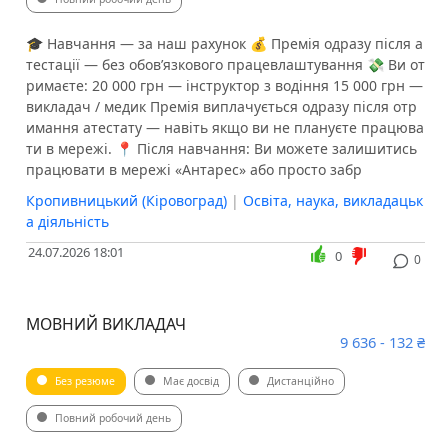
🎓 Навчання — за наш рахунок 💰 Премія одразу після а
тестації — без обов’язкового працевлаштування 💸 Ви от
римаєте: 20 000 грн — інструктор з водіння 15 000 грн —
викладач / медик ️Премія виплачується одразу після отр
имання атестату — навіть якщо ви не плануєте працюва
ти в мережі. 📍 Після навчання: Ви можете залишитись
працювати в мережі «Антарес» або просто забр
Кропивницький (Кіровоград)
|
Освіта, наука, викладацьк
а діяльність
24.07.2026 18:01
0
0
МОВНИЙ ВИКЛАДАЧ
9 636 - 132 ₴
Без резюме
Має досвід
Дистанційно
Повний робочий день