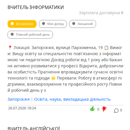
ВЧИТЕЛЬ ІНФОРМАТИКИ
Зарплата договірна ₴
Без резюме
Має досвід
Змішаний
Повний робочий день
📍 Локація: Запоріжжя, вулиця Пархоменка, 19 📋 Вимог
и: Вищу освіту за спеціальністю пов\'язаною з інформат
икою чи педагогікою Досвід роботи від 1 року або бажан
ня активно розвиватися у професії Відкрита, доброзичли
ва особистість Прагнення впроваджувати сучасні освітні
технології та підходи 🌟 Переваги: Роботу в атмосфері пі
дтримки, взаєморозуміння та професійного росту Повни
й робочий день у з
Запоріжжя
|
Освіта, наука, викладацька діяльність
26.07.2026 18:24
0
0
ВЧИТЕЛЬ АНГЛІЙСЬКОЇ