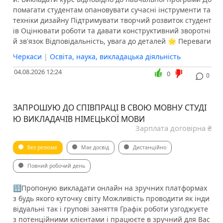
помагати студентам опановувати сучасні інструменти та
техніки дизайну Підтримувати творчий розвиток студент
ів Оцінювати роботи та давати конструктивний зворотні
й зв'язок Відповідальність, увага до деталей 🌟 Переваги
Черкаси
|
Освіта, наука, викладацька діяльність
04.08.2026 12:24
0
0
ЗАПРОШУЮ ДО СПІВПРАЦІ В СВОЮ МОВНУ СТУДІ
Ю ВИКЛАДАЧІВ НІМЕЦЬКОЇ МОВИ
Зарплата договірна ₴
Без резюме
Має досвід
Дистанційно
Повний робочий день
🔢Пропоную викладати онлайн на зручних платформах
з будь якого куточку світу Можливість проводити як інди
відуальні так і групові заняття Графік роботи узгоджуєте
з потенційними клієнтами і працюєте в зручний для Вас