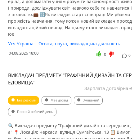
еріал, а допомагати учням розуміти закономірності живо
ї природи, досліджувати світ навколо себе та навчатися і
з цікавістю.💼 🔢Як виглядає старт співпраці Ми дбаємо
про якість навчання, тому кожен новий викладач проход
ить адаптаційний період. На цьому етапі викладач: прац
ює
Уся Україна
|
Освіта, наука, викладацька діяльність
04.08.2026 18:00
0
0
ВИКЛАДАЧ ПРЕДМЕТУ "ГРАФІЧНИЙ ДИЗАЙН ТА СЕР
ЕДОВИЩА"
Зарплата договірна ₴
Без резюме
Має досвід
Змішаний
Повний робочий день
🔍 Викладач предмету "Графічний дизайн та середовищ
а" 📍 Локація: Черкаси, вулиця Сумгаїтська, 13 📋 Вимог
и: Викладати курс відповідно до навчальної програми До