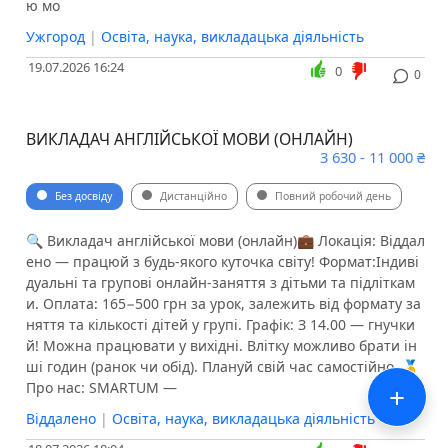
ю мо
Ужгород
|
Освіта, наука, викладацька діяльність
19.07.2026 16:24
0
0
ВИКЛАДАЧ АНГЛІЙСЬКОЇ МОВИ (ОНЛАЙН)
3 630 - 11 000 ₴
Без досвіду
Дистанційно
Повний робочий день
🔍 Викладач англійської мови (онлайн)💼 Локація: Віддал
ено — працюй з будь-якого куточка світу! Формат:Індиві
дуальні та групові онлайн-заняття з дітьми та підліткам
и. Оплата: 165−500 грн за урок, залежить від формату за
няття та кількості дітей у групі. Графік: З 14.00 — гнучки
й! Можна працювати у вихідні. Влітку можливо брати ін
ші годин (ранок чи обід). Плануй свій час самостійно. 🥇
+
Про нас: SMARTUM —
Віддалено
|
Освіта, наука, викладацька діяльність