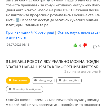
лата 24 000 – 35 000 грн 🖥 Вимоги: Педагогічна освіта Го
товність працювати за комунікативною методикою Воло
діння англійською мовою на рівні B2-С1 Бажання постій
но вчитись та професійно розвиватись Емоційна стабіль
ність 🔢 Переваги: Доступ до багатьох сучасних онлайн
платформ Стабільні та ре
Кропивницький (Кіровоград)
|
Освіта, наука, викладацьк
а діяльність
24.07.2026 08:13
0
0
‼️ ШУКАЄШ РОБОТУ, ЯКУ РЕАЛЬНО МОЖНА ПОЄДН
УВАТИ З НАВЧАННЯМ ТА КОМФОРТНИМ ЖИТТЯМ?
Зарплата договірна ₴
Без резюме
Має досвід
Дистанційно
Повний робочий день
Онлайн-школа іноземних мов New Brain шукає у команд
у людей, які хочуть розвиватись, заробляти та працюват