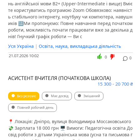
нь англійської мови В2+ (Upper-Intermediate і вище) Вміє
те користуватись програмою Zoom Обовязково: наявніст
ь стабільного інтернету, ноутбуку чи компютера, навушн
иків 🔢Ми пропонуємо: Повне навчання перед початком
роботи, можливість почати працювати вже за декілька д
нів! Гнучкий графік роботи — Ви с
Уся Україна
|
Освіта, наука, викладацька діяльність
21.07.2026 10:02
0
0
АСИСТЕНТ ВЧИТЕЛЯ (ПОЧАТКОВА ШКОЛА)
15 300 - 20 700 ₴
Без резюме
Має досвід
Змішаний
Повний робочий день
📍 Локація: Дніпро, вулиця Володимира Моссаковського
💸 Зарплата 18 000 грн 🖥 Вимоги: Педагогічна освіта До
свід роботи з дітьми Українська мова (усна та письмова г