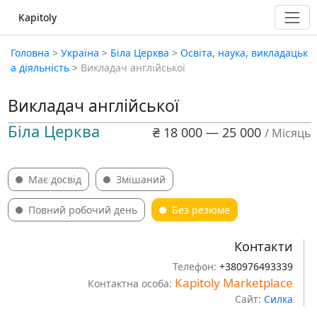
Kapitoly
Головна
>
Україна
>
Біла Церква
>
Освіта, наука, викладацьк
а діяльність
>
Викладач англійської
Викладач англійської
Біла Церква
₴ 18 000 — 25 000
/ Місяць
Має досвід
Змішаний
Повний робочий день
Без резюме
Контакти
Телефон:
+380976493339
Kapitoly Marketplace
Контактна особа:
Сайт:
Силка