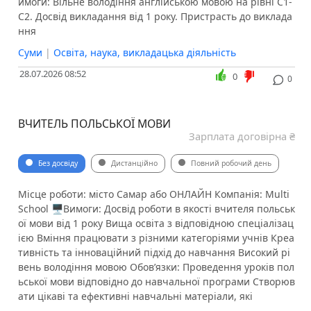
имоги: Вільне володіння англійською мовою на рівні C1-
C2. Досвід викладання від 1 року. Пристрасть до виклада
ння
Суми
|
Освіта, наука, викладацька діяльність
28.07.2026 08:52
0
0
ВЧИТЕЛЬ ПОЛЬСЬКОЇ МОВИ
Зарплата договірна ₴
Без досвіду
Дистанційно
Повний робочий день
Місце роботи: місто Самар або ОНЛАЙН Компанія: Multi
School 🖥Вимоги: Досвід роботи в якості вчителя польськ
ої мови від 1 року Вища освіта з відповідною спеціалізац
ією Вміння працювати з різними категоріями учнів Креа
тивність та інноваційний підхід до навчання Високий рі
вень володіння мовою ️Обов’язки: Проведення уроків пол
ьської мови відповідно до навчальної програми Створюв
ати цікаві та ефективні навчальні матеріали, які