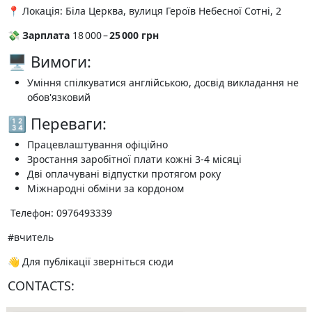
📍 Локація: Біла Церква, вулиця Героїв Небесної Cотні, 2
💸
Зарплата
18 000 –
25 000 грн
🖥 Вимоги:
Уміння спілкуватися англійською, досвід викладання не
обов'язковий
🔢 Переваги:
Працевлаштування офіційно
Зростання заробітної плати кожні 3-4 місяці
Дві оплачувані відпустки протягом року
Міжнародні обміни за кордоном
️ Телефон: 0976493339
#вчитель
👋 Для публікації зверніться сюди
CONTACTS: