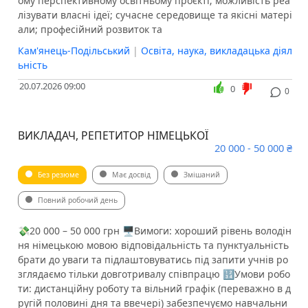
ому перспективному освітньому проєкті; можливість реа
лізувати власні ідеї; сучасне середовище та якісні матері
али; професійний розвиток та
Кам'янець-Подільський
|
Освіта, наука, викладацька діял
ьність
20.07.2026 09:00
0
0
ВИКЛАДАЧ, РЕПЕТИТОР НІМЕЦЬКОЇ
20 000 - 50 000 ₴
Без резюме
Має досвід
Змішаний
Повний робочий день
💸20 000 – 50 000 грн 🖥Вимоги: хороший рівень володін
ня німецькою мовою відповідальність та пунктуальність
брати до уваги та підлаштовуватись під запити учнів ро
зглядаємо тільки довготривалу співпрацю 🔢Умови робо
ти: дистанційну роботу та вільний графік (переважно в д
ругій половині дня та ввечері) забезпечуємо навчальни