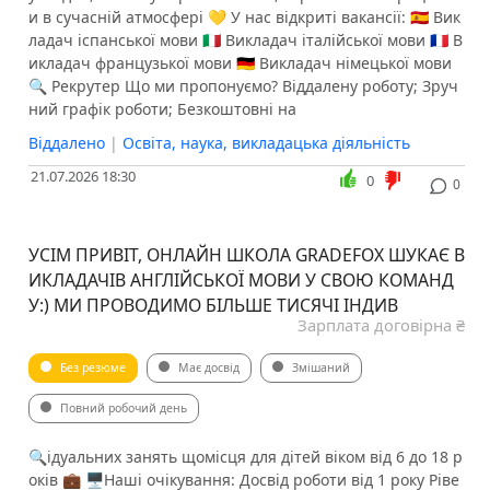
и в сучасній атмосфері 💛 У нас відкриті вакансії: 🇪🇸 Вик
ладач іспанської мови 🇮🇹 Викладач італійської мови 🇫🇷 В
икладач французької мови 🇩🇪 Викладач німецької мови
🔍 Рекрутер Що ми пропонуємо? ️Віддалену роботу; ️Зруч
ний графік роботи; ️Безкоштовні на
Віддалено
|
Освіта, наука, викладацька діяльність
21.07.2026 18:30
0
0
УСІМ ПРИВІТ, ОНЛАЙН ШКОЛА GRADEFOX ШУКАЄ В
ИКЛАДАЧІВ АНГЛІЙСЬКОЇ МОВИ У СВОЮ КОМАНД
У:) МИ ПРОВОДИМО БІЛЬШЕ ТИСЯЧІ ІНДИВ
Зарплата договірна ₴
Без резюме
Має досвід
Змішаний
Повний робочий день
🔍ідуальних занять щомісця для дітей віком від 6 до 18 р
оків 💼 🖥Наші очікування: Досвід роботи від 1 року Ріве