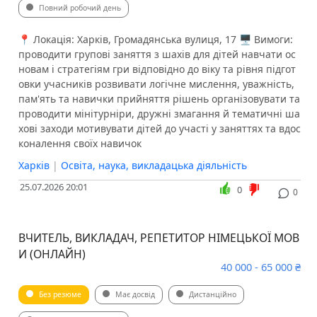
Повний робочий день
📍 Локація: Харків, Громадянська вулиця, 17 🖥 Вимоги:
проводити групові заняття з шахів для дітей навчати ос
новам і стратегіям гри відповідно до віку та рівня підгот
овки учасників розвивати логічне мислення, уважність,
пам'ять та навички прийняття рішень організовувати та
проводити мінітурніри, дружні змагання й тематичні ша
хові заходи мотивувати дітей до участі у заняттях та вдос
коналення своїх навичок
Харків
|
Освіта, наука, викладацька діяльність
25.07.2026 20:01
0
0
ВЧИТЕЛЬ, ВИКЛАДАЧ, РЕПЕТИТОР НІМЕЦЬКОЇ МОВ
И (ОНЛАЙН)
40 000 - 65 000 ₴
Без резюме
Має досвід
Дистанційно