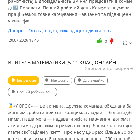
рамотність) Відповідальність Вміння працювати в коман
ді 🔢 Переваги: Повний робочий день Комфортні умови
праці Безкоштовне харчування Навчання та підвищенн
я кваліфік
Дніпро
|
Освіта, наука, викладацька діяльність
20.07.2026 18:45
0
0
ВЧИТЕЛЬ МАТЕМАТИКИ (5-11 КЛАС, ОНЛАЙН)
Зарплата договірна ₴
Без резюме
Має досвід
Дистанційно
Повний робочий день
🥇«ЛОГОС» — це активна, дружна команда, об'єднана ба
жанням зробити цей світ кращим, а людей — більш здіб
ними. Наша мета — надавати якісне навчання, допомаг
ати дітям і дорослим отримувати потрібні їм знання і дос
ягати своїх цілей у житті. Про нас у цифрах: більше 30 ро
ків досвіду ; у нашій компанії працює понад 250 співробі