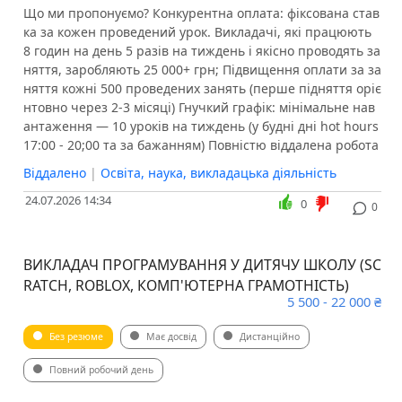
Що ми пропонуємо? Конкурентна оплата: фіксована став
ка за кожен проведений урок. Викладачі, які працюють
8 годин на день 5 разів на тиждень і якісно проводять за
няття, заробляють 25 000+ грн; Підвищення оплати за за
няття кожні 500 проведених занять (перше підняття оріє
нтовно через 2-3 місяці) Гнучкий графік: мінімальне нав
антаження — 10 уроків на тиждень (у будні дні hot hours
17:00 - 20;00 та за бажанням) Повністю віддалена робота
Віддалено
|
Освіта, наука, викладацька діяльність
24.07.2026 14:34
0
0
ВИКЛАДАЧ ПРОГРАМУВАННЯ У ДИТЯЧУ ШКОЛУ (SC
RATCH, ROBLOX, КОМП'ЮТЕРНА ГРАМОТНІСТЬ)
5 500 - 22 000 ₴
Без резюме
Має досвід
Дистанційно
Повний робочий день