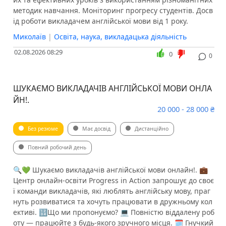
методик навчання. Моніторинг прогресу студентів. Досв
ід роботи викладачем англійської мови від 1 року.
Миколаїв
|
Освіта, наука, викладацька діяльність
02.08.2026 08:29
0
0
ШУКАЄМО ВИКЛАДАЧІВ АНГЛІЙСЬКОЇ МОВИ ОНЛА
ЙН!.
20 000 - 28 000 ₴
Без резюме
Має досвід
Дистанційно
Повний робочий день
🔍💚 Шукаємо викладачів англійської мови онлайн!. 💼
Центр онлайн-освіти Progress in Action запрошує до своє
ї команди викладачів, які люблять англійську мову, праг
нуть розвиватися та хочуть працювати в дружньому кол
ективі. 🔢Що ми пропонуємо? 💻 Повністю віддалену роб
оту — працюйте з будь-якого зручного місця. 🗓 Гнучкий