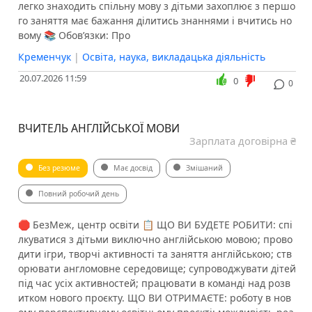
легко знаходить спільну мову з дітьми захоплює з першо
го заняття має бажання ділитись знаннями і вчитись но
вому 📚 Обов’язки: Про
Кременчук
|
Освіта, наука, викладацька діяльність
20.07.2026 11:59
0
0
ВЧИТЕЛЬ АНГЛІЙСЬКОЇ МОВИ
Зарплата договірна ₴
Без резюме
Має досвід
Змішаний
Повний робочий день
🛑 БезМеж, центр освіти 📋 ЩО ВИ БУДЕТЕ РОБИТИ: спі
лкуватися з дітьми виключно англійською мовою; прово
дити ігри, творчі активності та заняття англійською; ств
орювати англомовне середовище; супроводжувати дітей
під час усіх активностей; працювати в команді над розв
итком нового проєкту. ЩО ВИ ОТРИМАЄТЕ: роботу в нов