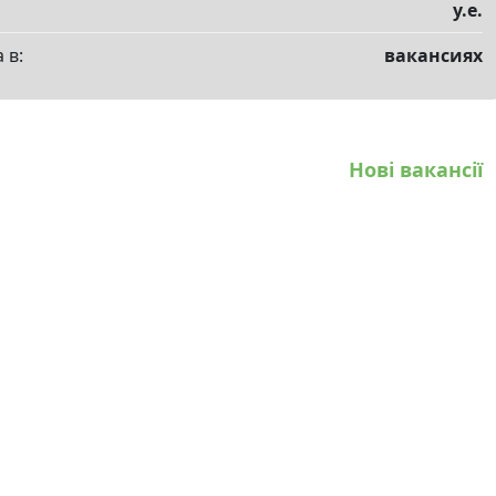
у.е.
 в:
вакансиях
Нові вакансії