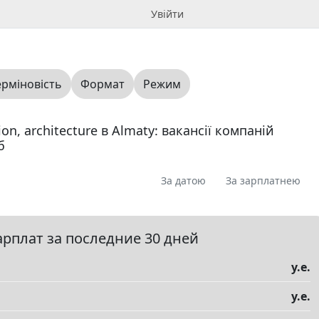
Увійти
ерміновість
Формат
Режим
on, architecture в Almaty: вакансії компаній
б
За датою
За зарплатнею
я
Пропоную
Шукаю
Запитання
0
0
0
0
ме
0
арплат за последние 30 дней
у.е.
у.е.
елы
▼