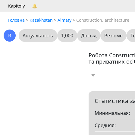
Kapitoly
🔔
Головна
>
Kazakhstan
>
Almaty
>
Construction, architecture
R
Актуальність
1,000
Досвід
Резюме
Т
Робота Constructi
та приватних осі
Новина
Статт
0
Вакансія
Резю
0
Статистика з
Минимальная:
Все
Средняя:
Показать все разд