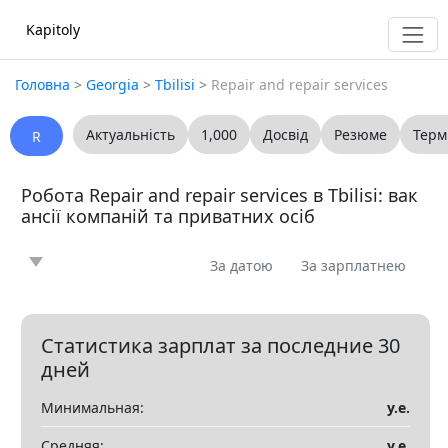
Kapitoly
Головна
>
Georgia
>
Tbilisi
>
Repair and repair services
Актуальність
1,000
Досвід
Резюме
Терм
R
Робота Repair and repair services в Tbilisi: вак
ансії компаній та приватних осіб
За датою
За зарплатнею
Новина
Стаття
Пропоную
Шукаю
0
0
0
0
Запитання
Вакансія
Резюме
0
0
0
Статистика зарплат за последние 30
дней
Все
Минимальная:
у.е.
Показать все разделы
▼
Средняя:
у.е.