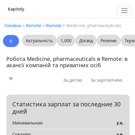
Kapitoly
Головна
>
Remote
>
Remote
>
Medicine, pharmaceuticals
Актуальність
1,000
Досвід
Резюме
Терм
R
Робота Medicine, pharmaceuticals в Remote: в
акансії компаній та приватних осіб
За датою
За зарплатнею
Новина
Стаття
Пропоную
Шукаю
0
0
0
0
Запитання
Вакансія
Резюме
0
0
0
Статистика зарплат за последние 30
дней
Все
Минимальная:
у.е.
Показать все разделы
▼
Средняя:
у.е.