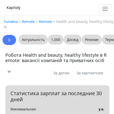
Kapitoly
Головна
>
Remote
>
Remote
>
Health and beauty, healthy lifesty
le
Актуальність
1,000
Досвід
Резюме
Терм
R
Робота Health and beauty, healthy lifestyle в R
emote: вакансії компаній та приватних осіб
За датою
За зарплатнею
Новина
Стаття
Пропоную
Шукаю
0
0
0
0
Запитання
Вакансія
Резюме
0
0
0
Статистика зарплат за последние 30
дней
Все
Минимальная:
у.е.